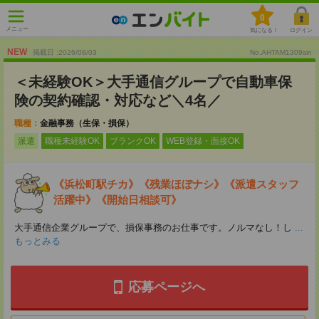
0
メニュー
気になる！
ログイン
NEW
掲載日 :2026
/
08
/
03
No.AHTAM1309sin
＜未経験OK＞大手通信グループで自動車保
険の契約確認・対応など＼4名／
職種：
金融事務（生保・損保）
派遣
職種未経験OK
ブランクOK
WEB登録・面接OK
《浜松町駅チカ》《残業ほぼナシ》《派遣スタッフ
活躍中》《開始日相談可》
大手通信企業グループで、損保事務のお仕事です。ノルマなし！し
...
もっとみる
応募ページへ