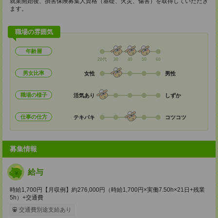
就業開始後、損害保険募集人資格（基礎、火災、傷害）を取得していただき
ます。
職場の雰囲気
年齢層
20代
30
40
50
60
男女比率
女性
男性
職場の様子
活気あり
しずか
仕事の仕方
テキパキ
コツコツ
募集情報
給与
時給1,700円【月収例】約276,000円（時給1,700円×実働7.50h×21日+残業
5h）+交通費
交通費別途支給あり