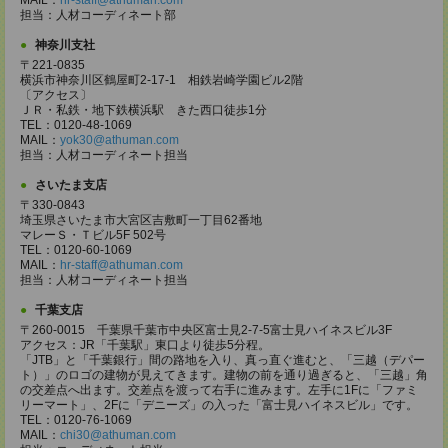
MAIL：
hr-staff@athuman.com
担当：人材コーディネート部
神奈川支社
〒221-0835
横浜市神奈川区鶴屋町2-17-1 相鉄岩崎学園ビル2階
〔アクセス〕
ＪＲ・私鉄・地下鉄横浜駅 きた西口徒歩1分
TEL：0120-48-1069
MAIL：
yok30@athuman.com
担当：人材コーディネート担当
さいたま支店
〒330-0843
埼玉県さいたま市大宮区吉敷町一丁目62番地
マレーＳ・Ｔビル5F 502号
TEL：0120-60-1069
MAIL：
hr-staff@athuman.com
担当：人材コーディネート担当
千葉支店
〒260-0015 千葉県千葉市中央区富士見2-7-5富士見ハイネスビル3F
アクセス：JR「千葉駅」東口より徒歩5分程。
「JTB」と「千葉銀行」間の路地を入り、真っ直ぐ進むと、「三越（デパー
ト）」のロゴの建物が見えてきます。建物の前を通り過ぎると、「三越」角
の交差点へ出ます。交差点を渡って右手に進みます。左手に1Fに「ファミ
リーマート」、2Fに「デニーズ」の入った「富士見ハイネスビル」です。
TEL：0120-76-1069
MAIL：
chi30@athuman.com