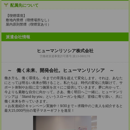
配属先について
【喫煙環境】
敷地内禁煙（喫煙場所なし）
屋内原則禁煙（喫煙室あり）
派遣会社情報
ヒューマンリソシア株式会社
労働者派遣事業許可番号:派13-080176
～ 働く未来、開発会社。ヒューマンリソシア ～
働き方も、働く環境も、今までの常識を超えて変化します。それは、あなた
にとっては明るい未来が開けること。私たちは、時代の変化に先駆けて、サ
ポート体制やお役に立つ施策を次々にご提供していきます。夢に向かって、
今よりも素敵な自分に向かって。さあ、働く明日へご一緒に。ヒューマンリ
ソシアは「Stand by you」というスローガンを掲げ、皆様に寄り添い、共に
働く未来を作っていきます。
＜お友達紹介キャンペーン実施中！9/30まで＞求職中のご友人を紹介すると
最大15,000円分の電子マネーギフトを進呈！