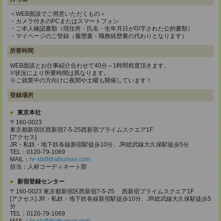
＜WEB面談でご用意いただくもの＞
・カメラ付きのPCまたはスマートフォン
・ご本人確認書類（現住所・氏名・生年月日が印字された公的書類）
・マイページのご登録（履歴書・職務経歴書の代わりとなります）
所要時間
WEB面談とお仕事紹介合わせて40分～1時間程度頂きます。
※状況により所要時間は異なります。
※ご就業中の方向けに夜間や土曜も開催しています！
登録場所
東京本社
〒160-0023
東京都新宿区西新宿7-5-25西新宿プライムスクエア1F
[アクセス]
JR・私鉄・地下鉄各線新宿駅徒歩10分、JR総武線大久保駅徒歩5分
TEL：0120-79-1069
MAIL：
hr-staff@athuman.com
担当：人材コーディネート部
新宿登録センター
〒160-0023 東京都新宿区西新宿7-5-25 西新宿プライムスクエア1F
[アクセス] JR・私鉄・地下鉄各線新宿駅徒歩10分、JR総武線大久保駅徒歩5
分
TEL：0120-79-1069