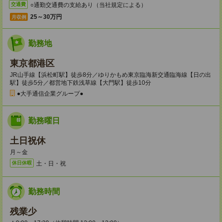
○通勤交通費の支給あり（当社規定による）
交通費
25～30万円
月収例
勤務地
東京都港区
JR山手線【浜松町駅】徒歩8分／ゆりかもめ東京臨海新交通臨海線【日の出
駅】徒歩5分／都営地下鉄浅草線【大門駅】徒歩10分
●大手通信企業グループ●
勤務曜日
土日祝休
月～金
土・日・祝
休日休暇
勤務時間
残業少