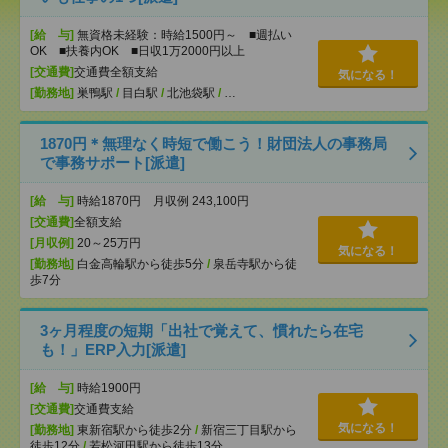
[給 与]
無資格未経験：時給1500円～ ■週払い
OK ■扶養内OK ■日収1万2000円以上
[交通費]
交通費全額支給
気になる！
[勤務地]
巣鴨駅
/
目白駅
/
北池袋駅
/
…
1870円＊無理なく時短で働こう！財団法人の事務局
で事務サポート[派遣]
[給 与]
時給1870円 月収例 243,100円
[交通費]
全額支給
[月収例]
20～25万円
気になる！
[勤務地]
白金高輪駅から徒歩5分
/
泉岳寺駅から徒
歩7分
3ヶ月程度の短期「出社で覚えて、慣れたら在宅
も！」ERP入力[派遣]
[給 与]
時給1900円
[交通費]
交通費支給
気になる！
[勤務地]
東新宿駅から徒歩2分
/
新宿三丁目駅から
徒歩12分
/
若松河田駅から徒歩13分