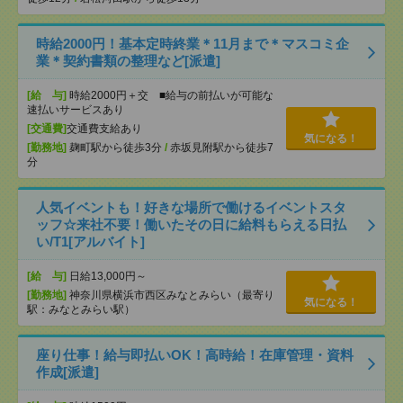
時給2000円！基本定時終業＊11月まで＊マスコミ企
業＊契約書類の整理など[派遣]
[給 与]
時給2000円＋交 ■給与の前払いが可能な
速払いサービスあり
[交通費]
交通費支給あり
気になる！
[勤務地]
麹町駅から徒歩3分
/
赤坂見附駅から徒歩7
分
人気イベントも！好きな場所で働けるイベントスタ
ッフ☆来社不要！働いたその日に給料もらえる日払
い/T1[アルバイト]
[給 与]
日給13,000円～
[勤務地]
神奈川県横浜市西区みなとみらい（最寄り
気になる！
駅：みなとみらい駅）
座り仕事！給与即払いOK！高時給！在庫管理・資料
作成[派遣]