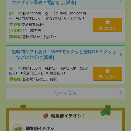
でデザイン業務＊電話なし[派遣]
[給 与]
時給2000円＋交 【月収例】200,000円
～ ■給与の前払いが可能な速払いサービスあり
[交通費]
交通費支給あり
気になる！
[月収例]
20～25万円
[勤務地]
恵比寿駅から徒歩7分
短時間シフトあり！WEBでサクッと登録OK＊クッキ
ーなどの仕分け[派遣]
[給 与]
時給1500円 ■日払い・週払いOK！(規定
あり) ■現金日払いもOK(規定あり)
気になる！
[勤務地]
新宿駅
/
新宿三丁目駅
すべて見る
編集部イチオシ