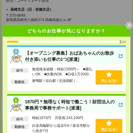
担当：コーディネート担当
高崎支店（旧：前橋支店）
〒370-0849
群馬県高崎市八島町274 高崎高徳ビル 4F
×
[アクセス]
どちらのお仕事が気になりますか？
ＪＲ高崎駅より徒歩3分
TEL：0120-25-1069
1
/10
MAIL：
tks30@athuman.com
担当：人材コーディネート担当
【オープニング募集】おばあちゃんのお散歩
宇都宮支店
付き添いも仕事の1つ[派遣]
栃木県宇都宮市大通り2-2-3 明治安田生命宇都宮大工町ビル2階
〔アクセス〕宇都宮駅より徒歩11分
無資格未経験：時給1500円～ ■週払
TEL：0120-25-1069
給与
いOK ■扶養内OK ■日収1万2000円
MAIL：
utm30@athuman.com
以上
担当：人材コーディネート担当
巣鴨駅 / 目白駅 / 北池袋駅 / …
気になる!
勤務地
茨城支店
茨城県水戸市城南1-2-43 NKCビル 305号
〔アクセス〕水戸駅より徒歩5分
1870円＊無理なく時短で働こう！財団法人の
TEL：0120-25-1069
事務局で事務サポート[派遣]
MAIL：
hit30@athuman.com
担当：人材コーディネート担当
時給1870円 月収例 243,100円
給与
白金高輪駅から徒歩5分 / 泉岳寺駅か
勤務地
気になる!
ら徒歩7分