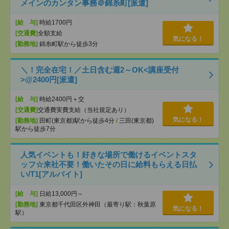
メインのカンタン事務＠錦糸町[派遣]
[給 与]
時給1700円
[交通費]
全額支給
気になる！
[勤務地]
錦糸町駅から徒歩3分
＼！完全在宅！／土日含む週2～OK<講座受付
>@2400円[派遣]
[給 与]
時給2400円＋交
[交通費]
交通費実費支給（当社規定あり）
気になる！
[勤務地]
田町(東京都)駅から徒歩4分
/
三田(東京都)
駅から徒歩7分
人気イベントも！好きな場所で働けるイベントスタ
ッフ☆来社不要！働いたその日に給料もらえる日払
い/T1[アルバイト]
[給 与]
日給13,000円～
[勤務地]
東京都千代田区外神田（最寄り駅：秋葉原
気になる！
駅）