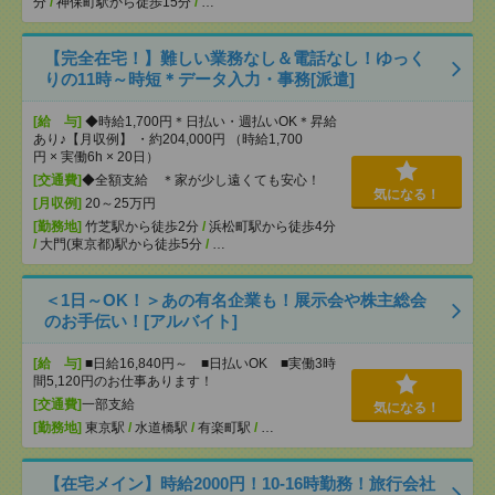
分
/
神保町駅から徒歩15分
/
…
【完全在宅！】難しい業務なし＆電話なし！ゆっく
りの11時～時短＊データ入力・事務[派遣]
[給 与]
◆時給1,700円＊日払い・週払いOK＊昇給
あり♪【月収例】 ・約204,000円 （時給1,700
円 × 実働6h × 20日）
[交通費]
◆全額支給 ＊家が少し遠くても安心！
気になる！
[月収例]
20～25万円
[勤務地]
竹芝駅から徒歩2分
/
浜松町駅から徒歩4分
/
大門(東京都)駅から徒歩5分
/
…
＜1日～OK！＞あの有名企業も！展示会や株主総会
のお手伝い！[アルバイト]
[給 与]
■日給16,840円～ ■日払いOK ■実働3時
間5,120円のお仕事あります！
[交通費]
一部支給
気になる！
[勤務地]
東京駅
/
水道橋駅
/
有楽町駅
/
…
【在宅メイン】時給2000円！10-16時勤務！旅行会社