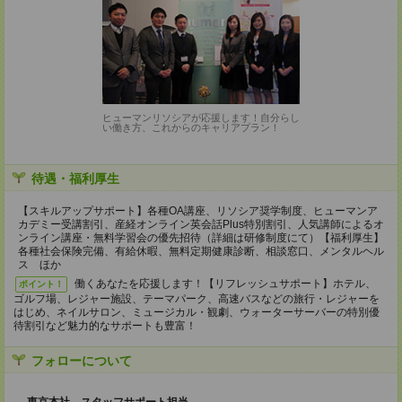
ヒューマンリソシアが応援します！自分らし
い働き方、これからのキャリアプラン！
待遇・福利厚生
【スキルアップサポート】各種OA講座、リソシア奨学制度、ヒューマンア
カデミー受講割引、産経オンライン英会話Plus特別割引、人気講師によるオ
ンライン講座・無料学習会の優先招待（詳細は研修制度にて）【福利厚生】
各種社会保険完備、有給休暇、無料定期健康診断、相談窓口、メンタルヘル
ス ほか
働くあなたを応援します！【リフレッシュサポート】ホテル、
ポイント！
ゴルフ場、レジャー施設、テーマパーク、高速バスなどの旅行・レジャーを
はじめ、ネイルサロン、ミュージカル・観劇、ウォーターサーバーの特別優
待割引など魅力的なサポートも豊富！
フォローについて