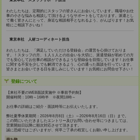
東京本社 スタッフサポート担当
わたしたちは、定期的にスタッフの皆さんにお会いしています。職場やお仕
事の小さな悩みも相談して頂けるようなサポートをしております。派遣とし
て働く皆さんにとって、身近な相談相手となれるよう、がんばります！お気
軽にご相談下さいね！
東京本社 人材コーディネート担当
わたしたちは、「満足していただける登録会」の運営を心掛けておりま
す。！スタッフの方、１人１人との出会いを大切に、派遣登録が初めての方
でも安心してお仕事の相談ができるような登録会を目指しています！お仕事
に関する不安を少しでも解消できるよう、心の通った面談を行っています。
皆さまとお会いできる日を楽しみにしています！お気軽にお問合せ下さい！
登録について
【来社不要のWEB面談実施中 ※事前予約制】
開催時間：10時～16時半 ※夜間18時～
お仕事の詳細はご紹介・面談時等にお伝えいたします。
弊社夏季休業期間：2026年8月8日（土）～2026年8月16日（日）まで。
この間にいただきましたエントリー及びお問い合わせ等につきましては、
営業開始日以降に順次対応させて頂きます。
誠に恐縮ではございますが、何卒ご了承の程宜しくお願い申し上げます。
持ち物