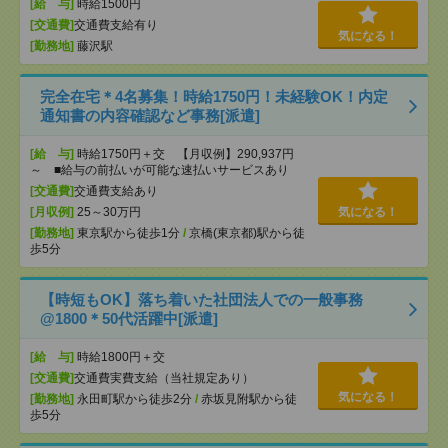
[給 与]
時給1500円
[交通費]
交通費支給有り
気になる！
[勤務地]
藤沢駅
完全在宅＊4名募集！時給1750円！未経験OK！内定
通知書の内容確認など事務[派遣]
[給 与]
時給1750円＋交 【月収例】290,937円
～ ■給与の前払いが可能な速払いサービスあり
[交通費]
交通費支給あり
[月収例]
25～30万円
気になる！
[勤務地]
東京駅から徒歩1分
/
京橋(東京都)駅から徒
歩5分
【時短もOK】落ち着いた社団法人での一般事務
@1800＊50代活躍中[派遣]
[給 与]
時給1800円＋交
[交通費]
交通費実費支給（当社規定あり）
気になる！
[勤務地]
永田町駅から徒歩2分
/
赤坂見附駅から徒
歩5分