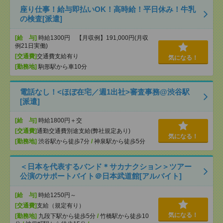
座り仕事！給与即払いOK！高時給！平日休み！牛乳
の検査[派遣]
[給 与]
時給1300円 【月収例】191,000円(月収
例21日実働)
[交通費]
交通費支給有り
気になる！
[勤務地]
駒形駅から車10分
電話なし！<ほぼ在宅／週1出社>審査事務@渋谷駅
[派遣]
[給 与]
時給1800円＋交
[交通費]
通勤交通費別途支給(弊社規定あり)
気になる！
[勤務地]
渋谷駅から徒歩7分
/
神泉駅から徒歩5分
＜日本を代表するバンド＊サカナクション＞ツアー
公演のサポートバイト＠日本武道館[アルバイト]
[給 与]
時給1250円～
[交通費]
支給（規定有り）
気になる！
[勤務地]
九段下駅から徒歩5分
/
竹橋駅から徒歩10