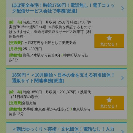
ほぼ完全在宅！時給1750円！電話無し！電子コミッ
ク配信サービス会社で事務[派遣]
[給 与]
時給1750円 月収例 25万円 時給1750円×
実働7h15m×週5日×4週 ※月収例を保証するもので
はありません。※給与即受取りサービス利用可（利
用条件有）
[交通費]
1ヶ月3万円を上限として実費支給
気になる！
[月収例]
25～30万円
[勤務地]
御茶ノ水駅から徒歩9分
/
神保町駅から徒
歩3分
1850円＊＜10月開始＞日本の食を支える有名団体！
通販サイト関連事務[派遣]
[給 与]
時給1850円 月収例：291,375円＋残業代
（21日就業の場合）
[交通費]
全額支給
気になる！
[勤務地]
大手町(東京都)駅から徒歩2分
/
東京駅から
徒歩12分
＜朝はゆっくり＞芸術・文化団体！電話なし！入力