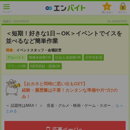
0
メニュー
気になる！
ログイン
掲載日 :2026
/
08
/
05
No.HADXT452
＜短期！好きな1日～OK＞イベントでイスを
並べるなど簡単作業
職種：
イベントスタッフ・会場設営
アルバイト
職種未経験OK
社会人未経験OK
大学生歓迎
ブランクOK
WEB登録・面接OK
【おカネと同時に思い出もGET】
経験・履歴書は不要！カンタンな準備や片づけの
み！
＜ 話題性はMAX！ ＞ 音楽・グルメ・映画・ゲーム・スポー
...もっ
とみる
応募ページへ