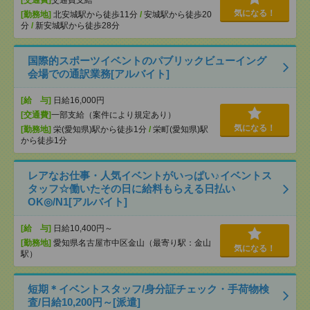
[交通費]
交通費支給
気になる！
[勤務地]
北安城駅から徒歩11分
/
安城駅から徒歩20
分
/
新安城駅から徒歩28分
国際的スポーツイベントのパブリックビューイング
会場での通訳業務[アルバイト]
[給 与]
日給16,000円
[交通費]
一部支給（案件により規定あり）
気になる！
[勤務地]
栄(愛知県)駅から徒歩1分
/
栄町(愛知県)駅
から徒歩1分
レアなお仕事・人気イベントがいっぱい♪イベントス
タッフ☆働いたその日に給料もらえる日払い
OK◎/N1[アルバイト]
[給 与]
日給10,400円～
[勤務地]
愛知県名古屋市中区金山（最寄り駅：金山
気になる！
駅）
短期＊イベントスタッフ/身分証チェック・手荷物検
査/日給10,200円～[派遣]