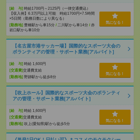
[給 与]
時給1700円～2125円（一律交通費込）
【収入例】6.3万円以上可能 時給1700円×7.5時間
×5日間（勤務日数により異なる）
気になる！
[勤務地]
豊橋駅から車15分
/
二川駅から車14分
/
赤
岩口駅から車10分
【名古屋市港サッカー場】国際的なスポーツ大会の
ボランティアの管理・サポート業務[アルバイト]
[給 与]
時給 1,600円
[交通費]
交通費支給
気になる！
[勤務地]
野跡駅から徒歩8分
【吹上ホール】国際的なスポーツ大会のボランティ
アの管理・サポート業務[アルバイト]
[給 与]
時給 1,600円
[交通費]
交通費支給
気になる！
[勤務地]
吹上(愛知県)駅から徒歩5分
《単発1日OK！日払い可》＊コスメのモクモクシー