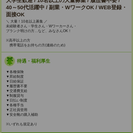
大学生歓迎 / 10名以上の大量募集 / 履歴書不要 /
40～50代活躍中 / 副業・WワークOK / WEB登録・
面接OK
＼ 大量！10名以上募集 ／
未経験者さん・学生さん・Wワーカーさん・
ブランク明けの方…など、みなさんOK！
※高卒以上の方
携帯電話をお持ちの方(連絡のため)
待遇・福利厚生
▼各種保険
▼昇給制度
▼日給保証
▼履歴書不要
▼交通費支給
▼制服貸与
▼日払い制度
▼各種手当
▼正社員登用
▼安全靴の購入補助
※いずれも規定あり