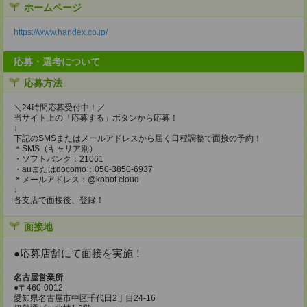
ホームページ
https://www.handex.co.jp/
応募・選考について
応募方法
＼24時間応募受付中！／
当サイト上の「応募する」ボタンから応募！
↓
下記のSMSまたはメールアドレスから届く日程調整で面接の予約！
＊SMS（キャリア別）
・ソフトバンク：21061
・auまたはdocomo：050-3850-6937
＊メールアドレス：@kobot.cloud
↓
各支店で面接後、登録！
面接地
●応募店舗にて面接を実施！
名古屋営業所
●〒460-0012
愛知県名古屋市中区千代田2丁目24-16