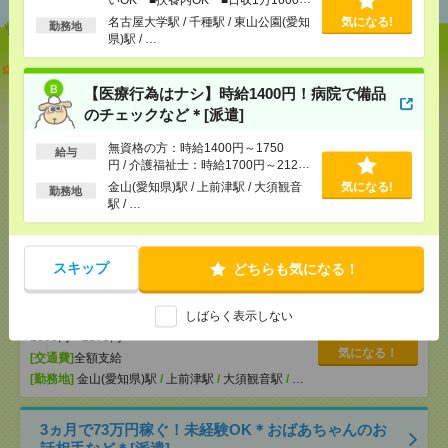
以上
名古屋大学駅 / 千種駅 / 東山公園(愛知
気になる!
勤務地
県)駅 / …
【オープニング募集】おばあちゃんのお散歩付き添
いも仕事の1つ[派遣]
【医療行為はナシ】時給1400円！病院で備品
のチェックなど＊[派遣]
[給 与]
無資格未経験：時給1450円～ ■週払い
OK ■扶養内OK ■日収1万1600円以上
無資格の方：時給1400円～1750
給与
[交通費]
交通費全額支給
円 / 介護福祉士：時給1700円～2125
気になる！
[勤務地]
名古屋大学駅
円 / 初任者以上：時給1500円～1875
/
千種駅
/
東山公園(愛知県)駅
金山(愛知県)駅 / 上前津駅 / 大須観音
気になる!
勤務地
/
…
円
駅 / …
【医療行為はナシ】時給1400円！病院で備品のチェ
ックなど＊[派遣]
スキップ
どちらも気になる！
[給 与]
無資格の方：時給1400円～1750円 / 介護
しばらく表示しない
福祉士：時給1700円～2125円 / 初任者以上：時給
1500円～1875円
気になる！
[交通費]
全額支給
[勤務地]
金山(愛知県)駅
/
上前津駅
/
大須観音駅
/
…
3ヵ月で73万円稼ぐ！未経験OK＊おばあちゃんのお