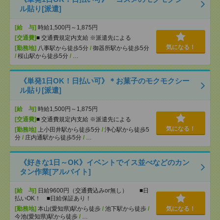
ル貼り[派遣]
[給 与]
時給1,500円～1,875円
[交通費]
■ 交通費規定内支給 ※派遣先による
気になる！
[勤務地]
八事駅から徒歩5分
/
御器所駅から徒歩5分
/
桜山駅から徒歩5分
/
…
《単発1日OK！日払い可》＊お菓子のモクモクシー
ル貼り[派遣]
[給 与]
時給1,500円～1,875円
[交通費]
■ 交通費規定内支給 ※派遣先による
気になる！
[勤務地]
上小田井駅から徒歩5分
/
浄心駅から徒歩5
分
/
庄内通駅から徒歩5分
/
…
《好きな1日～OK》イベントでイス並べなどのカン
タン作業[アルバイト]
[給 与]
日給9600円（交通費込みor無し） ■日
払いOK！ ■日給保証あり！
[勤務地]
本山(愛知県)駅から徒歩
/
池下駅から徒歩
/
気になる！
今池(愛知県)駅から徒歩
/
…