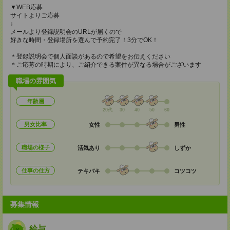
▼WEB応募
サイトよりご応募
↓
メールより登録説明会のURLが届くので
好きな時間・登録場所を選んで予約完了！3分でOK！
＊登録説明会で個人面談があるので希望をお伝えください
＊ご応募の時期により、ご紹介できる案件が異なる場合がございます
職場の雰囲気
年齢層
20代
30
40
50
60
男女比率
女性
男性
職場の様子
活気あり
しずか
仕事の仕方
テキパキ
コツコツ
募集情報
給与