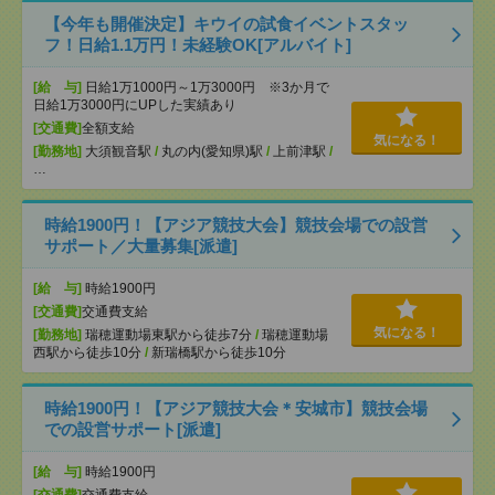
【今年も開催決定】キウイの試食イベントスタッ
フ！日給1.1万円！未経験OK[アルバイト]
[給 与]
日給1万1000円～1万3000円 ※3か月で
日給1万3000円にUPした実績あり
[交通費]
全額支給
気になる！
[勤務地]
大須観音駅
/
丸の内(愛知県)駅
/
上前津駅
/
…
時給1900円！【アジア競技大会】競技会場での設営
サポート／大量募集[派遣]
[給 与]
時給1900円
[交通費]
交通費支給
気になる！
[勤務地]
瑞穂運動場東駅から徒歩7分
/
瑞穂運動場
西駅から徒歩10分
/
新瑞橋駅から徒歩10分
時給1900円！【アジア競技大会＊安城市】競技会場
での設営サポート[派遣]
[給 与]
時給1900円