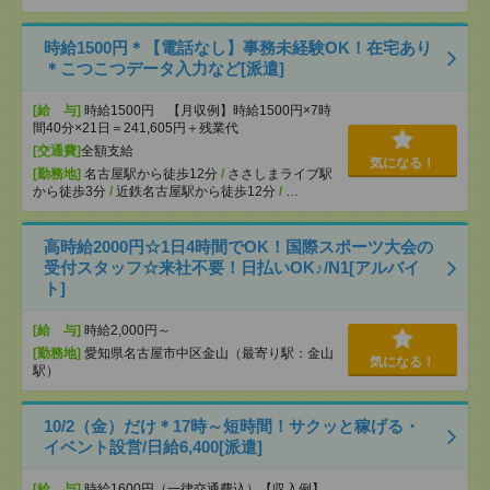
時給1500円＊【電話なし】事務未経験OK！在宅あり
＊こつこつデータ入力など[派遣]
[給 与]
時給1500円 【月収例】時給1500円×7時
間40分×21日＝241,605円＋残業代
[交通費]
全額支給
気になる！
[勤務地]
名古屋駅から徒歩12分
/
ささしまライブ駅
から徒歩3分
/
近鉄名古屋駅から徒歩12分
/
…
高時給2000円☆1日4時間でOK！国際スポーツ大会の
受付スタッフ☆来社不要！日払いOK♪/N1[アルバイ
ト]
[給 与]
時給2,000円～
[勤務地]
愛知県名古屋市中区金山（最寄り駅：金山
気になる！
駅）
10/2（金）だけ＊17時～短時間！サクッと稼げる・
イベント設営/日給6,400[派遣]
[給 与]
時給1600円（一律交通費込）【収入例】