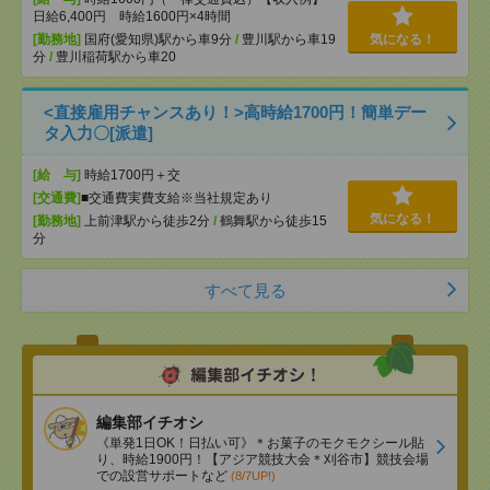
日給6,400円 時給1600円×4時間
[勤務地]
国府(愛知県)駅から車9分
/
豊川駅から車19
気になる！
分
/
豊川稲荷駅から車20
<直接雇用チャンスあり！>高時給1700円！簡単デー
タ入力〇[派遣]
[給 与]
時給1700円＋交
[交通費]
■交通費実費支給※当社規定あり
気になる！
[勤務地]
上前津駅から徒歩2分
/
鶴舞駅から徒歩15
分
すべて見る
編集部イチオシ
《単発1日OK！日払い可》＊お菓子のモクモクシール貼
り、時給1900円！【アジア競技大会＊刈谷市】競技会場
での設営サポートなど
(8/7UP!)