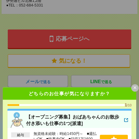
伊勢通ビル北棟1,2階
●TEL：052-684-5331
応募ページへ
気になる！
メール
LINE
で送る
で送る
×
どちらのお仕事が気になりますか？
シェア
ツイート
ブックマーク
1
/10
【オープニング募集】おばあちゃんのお散歩
付き添いも仕事の1つ[派遣]
あなたの閲覧履歴からの
おすすめ
無資格未経験：時給1450円～ ■週払
給与
いOK ■扶養内OK ■日収1万1600円