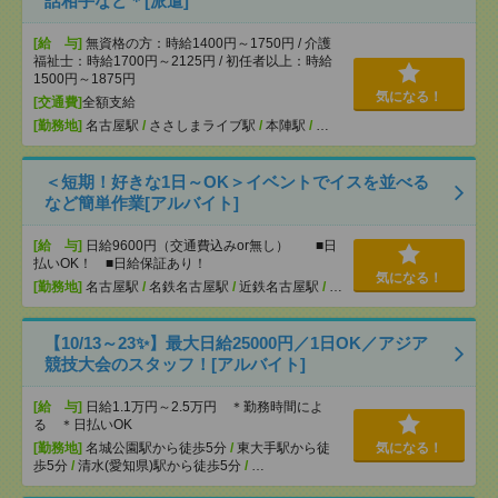
話相手など＊[派遣]
[給 与]
無資格の方：時給1400円～1750円 / 介護
福祉士：時給1700円～2125円 / 初任者以上：時給
1500円～1875円
気になる！
[交通費]
全額支給
[勤務地]
名古屋駅
/
ささしまライブ駅
/
本陣駅
/
…
＜短期！好きな1日～OK＞イベントでイスを並べる
など簡単作業[アルバイト]
[給 与]
日給9600円（交通費込みor無し） ■日
払いOK！ ■日給保証あり！
気になる！
[勤務地]
名古屋駅
/
名鉄名古屋駅
/
近鉄名古屋駅
/
…
【10/13～23✨】最大日給25000円／1日OK／アジア
競技大会のスタッフ！[アルバイト]
[給 与]
日給1.1万円～2.5万円 ＊勤務時間によ
る ＊日払いOK
[勤務地]
名城公園駅から徒歩5分
/
東大手駅から徒
気になる！
歩5分
/
清水(愛知県)駅から徒歩5分
/
…