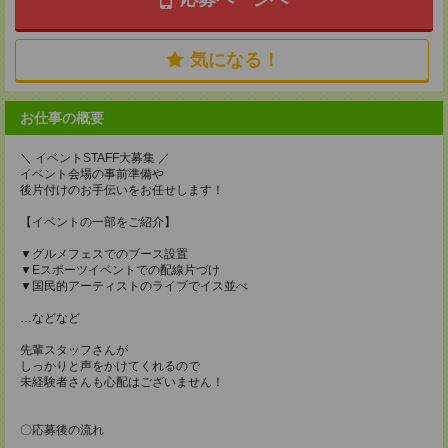
気になる！
お仕事の概要
＼ イベントSTAFF大募集 ／
イベント会場の事前準備や
後片付けのお手伝いをお任せします！
【イベントの一部をご紹介】
▼グルメフェスでのブース設置
▼Eスポーツイベントでの配線片づけ
▼国民的アーティストのライブでイス並べ
…などなど
先輩スタッフさんが
しっかりと声をかけてくれるので
未経験者さんも心配はございません！
〇応募後の流れ