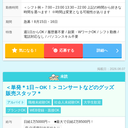
＜シフト例＞ 7:00～23:00 13:30～22:00 上記の時間から好きな
勤務時間
時間を選べます！ ※時間は変更となる可能性があります
急募！8月15日・16日
期間
週1日からOK
/
履歴書不要
/
副業・WワークOK
/
シフト勤務
/
特徴
電話対応なし
/
パソコンスキル不要
気になる！
応募する
詳細へ
掲載日：2026.08.07
未読
＜単発＊1日～OK！＞コンサートなどのグッズ
販売スタッフ＊
アルバイト
職種未経験OK
社会人未経験OK
大学生歓迎
ブランクOK
WEB登録・面接OK
日給1万5000円～ ■最大で日給2万8500円！
給与