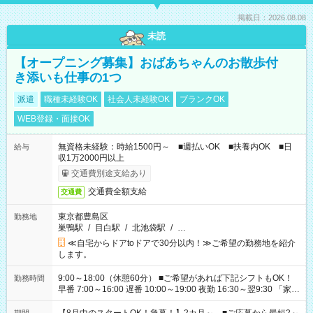
掲載日：2026.08.08
未読
【オープニング募集】おばあちゃんのお散歩付
き添いも仕事の1つ
派遣
職種未経験OK
社会人未経験OK
ブランクOK
WEB登録・面接OK
無資格未経験：時給1500円～ ■週払いOK ■扶養内OK ■日
給与
収1万2000円以上
交通費別途支給あり
交通費全額支給
交通費
東京都豊島区
勤務地
巣鴨駅
/
目白駅
/
北池袋駅
/
…
≪自宅からドアtoドアで30分以内！≫ご希望の勤務地を紹介
します。
9:00～18:00（休憩60分） ■ご希望があれば下記シフトもOK！
勤務時間
早番 7:00～16:00 遅番 10:00～19:00 夜勤 16:30～翌9:30 「家族
と休みを合わせたい」 「余裕を持って夕飯の準備がしたい」
「できれば残業はしたくない」 など、ご希望を教えてください