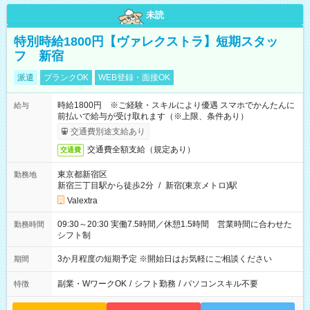
未読
特別時給1800円【ヴァレクストラ】短期スタッ
フ 新宿
派遣
ブランクOK
WEB登録・面接OK
時給1800円 ※ご経験・スキルにより優遇 スマホでかんたんに
給与
前払いで給与が受け取れます（※上限、条件あり）
交通費別途支給あり
交通費全額支給（規定あり）
交通費
東京都新宿区
勤務地
新宿三丁目駅から徒歩2分
/
新宿(東京メトロ)駅
Valextra
09:30～20:30 実働7.5時間／休憩1.5時間 営業時間に合わせた
勤務時間
シフト制
3か月程度の短期予定 ※開始日はお気軽にご相談ください
期間
副業・WワークOK
/
シフト勤務
/
パソコンスキル不要
特徴