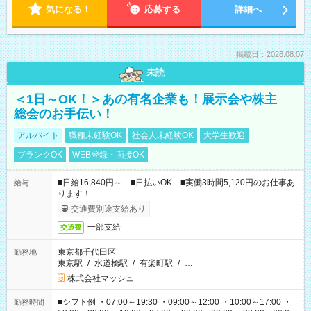
気になる！
応募する
詳細へ
掲載日：2026.08.07
未読
＜1日～OK！＞あの有名企業も！展示会や株主
総会のお手伝い！
アルバイト
職種未経験OK
社会人未経験OK
大学生歓迎
ブランクOK
WEB登録・面接OK
■日給16,840円～ ■日払いOK ■実働3時間5,120円のお仕事あ
給与
ります！
交通費別途支給あり
一部支給
交通費
東京都千代田区
勤務地
東京駅
/
水道橋駅
/
有楽町駅
/
…
株式会社マッシュ
■シフト例 ・07:00～19:30 ・09:00～12:00 ・10:00～17:00 ・
勤務時間