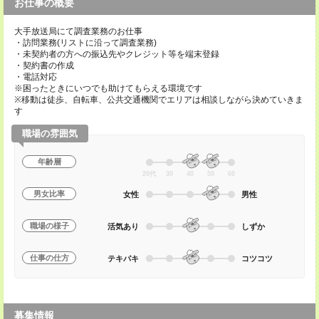
お仕事の概要
大手放送局にて調査業務のお仕事
・訪問業務(リストに沿って調査業務)
・未契約者の方への振込先やクレジット等を端末登録
・契約書の作成
・電話対応
※困ったときにいつでも助けてもらえる環境です
※移動は徒歩、自転車、公共交通機関でエリアは相談しながら決めていきま
す
職場の雰囲気
年齢層
20代
30
40
50
60
男女比率
女性
男性
職場の様子
活気あり
しずか
仕事の仕方
テキパキ
コツコツ
募集情報