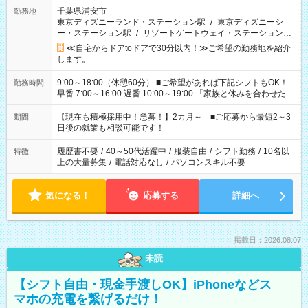
千葉県浦安市
勤務地
東京ディズニーランド・ステーション駅
/
東京ディズニーシ
ー・ステーション駅
/
リゾートゲートウェイ・ステーション駅
/
…
≪自宅からドアtoドアで30分以内！≫ご希望の勤務地を紹介
します。
9:00～18:00（休憩60分） ■ご希望があれば下記シフトもOK！
勤務時間
早番 7:00～16:00 遅番 10:00～19:00 「家族と休みを合わせた
い」 「余裕を持って夕飯の準備がしたい」 「できれば残業はし
たくない」 など、ご希望を教えてくださいね。 ※Wワーク希望
【現在も積極採用中！急募！】2カ月～ ■ご応募から最短2～3
期間
の方へ 今ご覧のお仕事で希望する勤務時間と、もう1つのお仕事
日後の就業も相談可能です！
の勤務時間。 合計で週40時間を超える場合は応募できません。
履歴書不要
/
40～50代活躍中
/
服装自由
/
シフト勤務
/
10名以
特徴
上の大量募集
/
電話対応なし
/
パソコンスキル不要
気になる！
応募する
詳細へ
掲載日：2026.08.07
未読
【シフト自由・現金手渡しOK】iPhoneなどス
マホの充電を繋げるだけ！