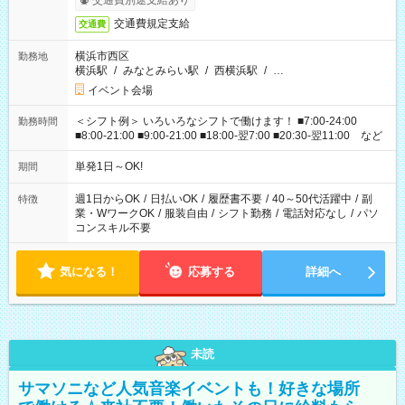
交通費別途支給あり
交通費規定支給
交通費
横浜市西区
勤務地
横浜駅
/
みなとみらい駅
/
西横浜駅
/
…
イベント会場
＜シフト例＞ いろいろなシフトで働けます！ ■7:00-24:00
勤務時間
■8:00-21:00 ■9:00-21:00 ■18:00-翌7:00 ■20:30-翌11:00 など
単発1日～OK!
期間
週1日からOK
/
日払いOK
/
履歴書不要
/
40～50代活躍中
/
副
特徴
業・WワークOK
/
服装自由
/
シフト勤務
/
電話対応なし
/
パソ
コンスキル不要
気になる！
応募する
詳細へ
未読
サマソニなど人気音楽イベントも！好きな場所