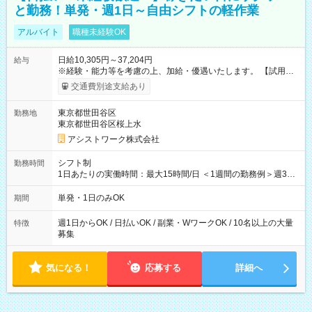
と勤務！単発・週1日～自由シフトの軽作業
アルバイト
職種未経験OK
日給10,305円～37,204円
給与
※経験・能力等を考慮の上、加給・優遇いたします。 【試用期
間】試用期間なし
交通費別途支給あり
東京都世田谷区
勤務地
東京都世田谷区桜上水
アシストワーク株式会社
シフト制
勤務時間
1日あたりの実働時間：最大15時間/日 ＜1週間の勤務例＞週3回
勤務 勤務：月・水・金 休み：火・木・土・日 好きな時にお仕事
可能です！ ※1日あたりの最大実働時間は日勤、夜勤共に勤務し
単発・1日のみOK
期間
た時間になります。
週1日からOK / 日払いOK / 副業・WワークOK / 10名以上の大量
特徴
募集
気になる！
応募する
詳細へ