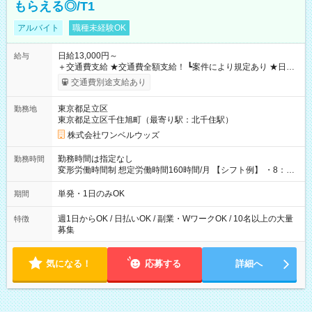
もらえる◎/T1
アルバイト
職種未経験OK
日給13,000円～
給与
＋交通費支給 ★交通費全額支給！ ┗案件により規定あり ★日払
いOK！（規定あり） ┗働いたその日に現金GET♪ お仕事後はコ
交通費別途支給あり
ンビニATMから 日払い分を引き落とせます！ 【試用期間】試
用期間なし
東京都足立区
勤務地
東京都足立区千住旭町（最寄り駅：北千住駅）
株式会社ワンベルウッズ
勤務時間は指定なし
勤務時間
変形労働時間制 想定労働時間160時間/月 【シフト例】 ・8：00
～21：00
単発・1日のみOK
期間
週1日からOK / 日払いOK / 副業・WワークOK / 10名以上の大量
特徴
募集
気になる！
応募する
詳細へ