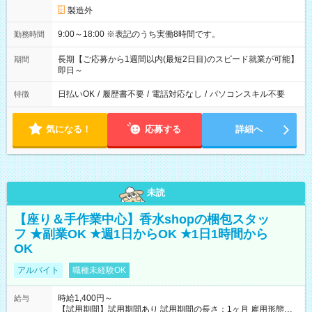
製造外
9:00～18:00 ※表記のうち実働8時間です。
勤務時間
長期【ご応募から1週間以内(最短2日目)のスピード就業が可能】
期間
即日～
日払いOK
/
履歴書不要
/
電話対応なし
/
パソコンスキル不要
特徴
気になる！
応募する
詳細へ
未読
【座り＆手作業中心】香水shopの梱包スタッ
フ ★副業OK ★週1日からOK ★1日1時間から
OK
アルバイト
職種未経験OK
時給1,400円～
給与
【試用期間】試用期間あり 試用期間の長さ：1ヶ月 雇用形態、