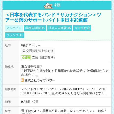
未読
＜日本を代表するバンド＊サカナクション＞ツ
アー公演のサポートバイト＠日本武道館
アルバイト
職種未経験OK
社会人未経験OK
大学生歓迎
ブランクOK
時給1250円～
給与
交通費別途支給あり
支給（規定有り）
交通費
東京都千代田区
勤務地
九段下駅から徒歩5分
/
竹橋駅から徒歩10分
/
神保町駅から徒
歩15分
/
…
株式会社ライブパワー
＜シフト例＞ 9:00～22:30 12:30～22:00 15:30～21:00 12:30～
勤務時間
19:00 12:30～22:00 上記の時間から好きな時間を選べます！ ※
時間は変更となる可能性があります
9月8日・9日
期間
週1日からOK
/
履歴書不要
/
副業・WワークOK
/
シフト勤務
/
特徴