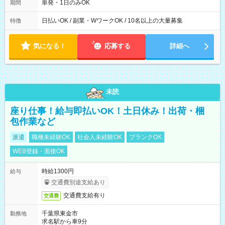
単発・1日のみOK
期間
日払いOK / 副業・WワークOK / 10名以上の大量募集
特徴
気になる！
応募する
詳細へ
未読
座り仕事！給与即払いOK！土日休み！出荷・梱
包作業など
派遣
職種未経験OK
社会人未経験OK
ブランクOK
WEB登録・面接OK
時給1300円
給与
交通費別途支給あり
交通費支給有り
交通費
千葉県東金市
勤務地
求名駅から車9分