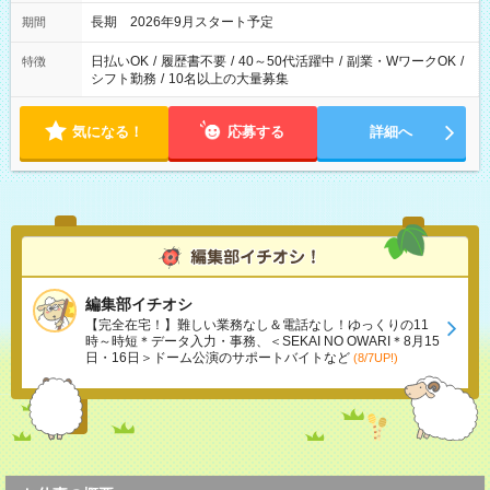
長期 2026年9月スタート予定
期間
日払いOK
/
履歴書不要
/
40～50代活躍中
/
副業・WワークOK
/
特徴
シフト勤務
/
10名以上の大量募集
気になる！
応募する
詳細へ
編集部イチオシ
【完全在宅！】難しい業務なし＆電話なし！ゆっくりの11
時～時短＊データ入力・事務、＜SEKAI NO OWARI＊8月15
日・16日＞ドーム公演のサポートバイトなど
(8/7UP!)