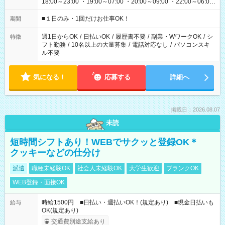
18:00～23:00 ・19:00～07:00 ・20:00～09:00 ・22:00～06:00
etc ★最短で3時間で5,120円のお仕事から 15時間で2万円近く稼
げるお仕事も！ ご希望のお時間に合わせてご紹介！ ※シフトは
■１日のみ・1回だけお仕事OK！
期間
現場によって異なります。 ※勿論、休憩時間はあるのでご安心
ください！
週1日からOK
/
日払いOK
/
履歴書不要
/
副業・WワークOK
/
シ
特徴
フト勤務
/
10名以上の大量募集
/
電話対応なし
/
パソコンスキ
ル不要
気になる！
応募する
詳細へ
掲載日：2026.08.07
未読
短時間シフトあり！WEBでサクッと登録OK＊
クッキーなどの仕分け
派遣
職種未経験OK
社会人未経験OK
大学生歓迎
ブランクOK
WEB登録・面接OK
時給1500円 ■日払い・週払いOK！(規定あり) ■現金日払いも
給与
OK(規定あり)
交通費別途支給あり