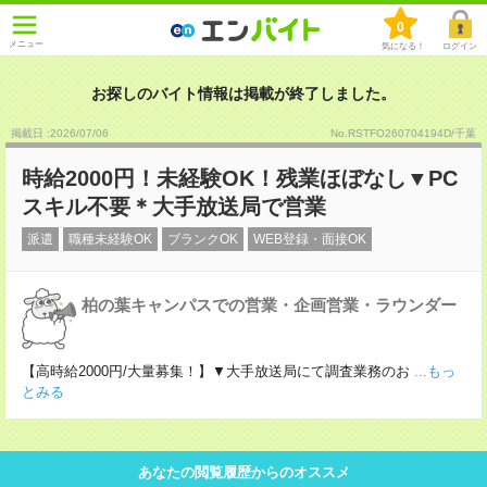
0
メニュー
気になる！
ログイン
お探しのバイト情報は掲載が終了しました。
掲載日 :2026
/
07
/
06
No.RSTFO260704194D/千葉
時給2000円！未経験OK！残業ほぼなし▼PC
スキル不要＊大手放送局で営業
派遣
職種未経験OK
ブランクOK
WEB登録・面接OK
柏の葉キャンパスでの営業・企画営業・ラウンダー
【高時給2000円/大量募集！】▼大手放送局にて調査業務のお
...もっ
とみる
あなたの閲覧履歴からのオススメ