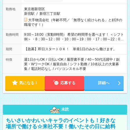
東京都新宿区
勤務地
新宿駅
/
新宿三丁目駅
大手物流会社（年齢不問／「無理なく続けられる」と好評の
職場です！）
9:00～18:00（実動8時間） 希望の時間帯を選べます！ ＜シフト
勤務時間
例＞ ・8：30～12：00 ・10：00～19：00 ・17：00～22：00
・13：00～22：00 ・22：00～翌6：00 など
【急募】即日スタートＯＫ！ 単発1日のみから働けます。
期間
週1日からOK
/
日払いOK
/
履歴書不要
/
40～50代活躍中
/
副
特徴
業・WワークOK
/
服装自由
/
シフト勤務
/
10名以上の大量募
集
/
電話対応なし
/
パソコンスキル不要
気になる！
応募する
詳細へ
未読
ちいさいかわいいキャラのイベントも！好きな
場所で働ける☆来社不要！働いたその日に給料