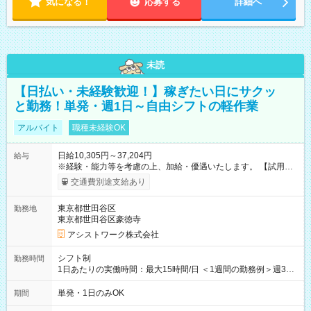
気になる！
応募する
詳細へ
未読
【日払い・未経験歓迎！】稼ぎたい日にサクッ
と勤務！単発・週1日～自由シフトの軽作業
アルバイト
職種未経験OK
日給10,305円～37,204円
給与
※経験・能力等を考慮の上、加給・優遇いたします。 【試用期
間】試用期間なし
交通費別途支給あり
東京都世田谷区
勤務地
東京都世田谷区豪徳寺
アシストワーク株式会社
シフト制
勤務時間
1日あたりの実働時間：最大15時間/日 ＜1週間の勤務例＞週3回
勤務 勤務：月・水・金 休み：火・木・土・日 好きな時にお仕事
可能です！ ※1日あたりの最大実働時間は日勤、夜勤共に勤務し
単発・1日のみOK
期間
た時間になります。