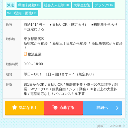
派遣
職種未経験OK
社会人未経験OK
大学生歓迎
ブランクOK
WEB登録・面接OK
時給1414円～ ▼日払いOK（規定あり） ■初勤務手当あり
給与
※規定による
東京都新宿区
勤務地
新宿駅から徒歩
/
新宿三丁目駅から徒歩
/
高田馬場駅から徒歩
/
…
物流企業
9:00～18:00
勤務時間
即日～OK！ 1日～働けます＾＾（規定あり）
期間
週1日からOK
/
日払いOK
/
履歴書不要
/
40～50代活躍中
/
副
特徴
業・WワークOK
/
服装自由
/
シフト勤務
/
10名以上の大量募
集
/
電話対応なし
/
パソコンスキル不要
気になる！
応募する
詳細へ
掲載日：2026.08.03