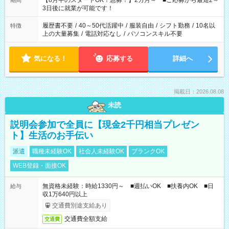
【8月中のスタートOK！急募！】2カ月～ ■ご応募から最短2～
期間
ね。 ※Wワーク希望の方へ 今ご覧のお仕事で希望する勤務時間
3日後に就業が可能です！
と、もう1つのお仕事の勤務時間。 合計で週40時間を超える場
合は応募できません。
履歴書不要
/
40～50代活躍中
/
服装自由
/
シフト勤務
/
10名以
特徴
上の大量募集
/
電話対応なし
/
パソコンスキル不要
気になる！
応募する
詳細へ
掲載日：2026.08.08
未読
説明会参加で全員に【現金2千円相当プレゼン
ト】生活のお手伝い
派遣
職種未経験OK
社会人未経験OK
ブランクOK
WEB登録・面接OK
無資格未経験：時給1330円～ ■週払いOK ■扶養内OK ■日
給与
収1万640円以上
交通費別途支給あり
交通費全額支給
交通費