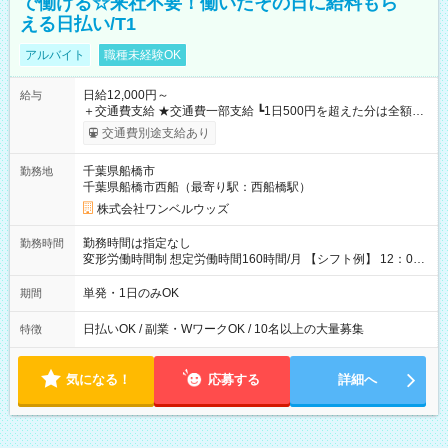
で働ける☆来社不要！働いたその日に給料もら
える日払い/T1
アルバイト
職種未経験OK
日給12,000円～
給与
＋交通費支給 ★交通費一部支給 ┗1日500円を超えた分は全額支
給！ ※往復500円以内の方は自己負担となります ★日払いOK！
交通費別途支給あり
（規定あり） ┗働いたその日に現金GET♪ お仕事後はコンビニ
ATMから 日払い分を引き落とせます！ 【試用期間】試用期間
千葉県船橋市
勤務地
なし
千葉県船橋市西船（最寄り駅：西船橋駅）
株式会社ワンベルウッズ
勤務時間は指定なし
勤務時間
変形労働時間制 想定労働時間160時間/月 【シフト例】 12：00
～22：00
単発・1日のみOK
期間
日払いOK / 副業・WワークOK / 10名以上の大量募集
特徴
気になる！
応募する
詳細へ