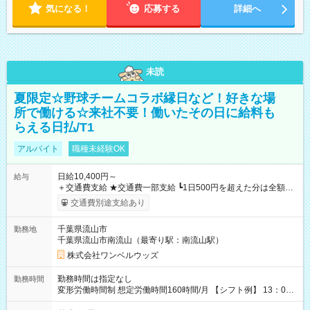
気になる！
応募する
詳細へ
未読
夏限定☆野球チームコラボ縁日など！好きな場
所で働ける☆来社不要！働いたその日に給料も
らえる日払/T1
アルバイト
職種未経験OK
日給10,400円～
給与
＋交通費支給 ★交通費一部支給 ┗1日500円を超えた分は全額支
給！ ※往復500円以内の方は自己負担となります ★日払いOK！
交通費別途支給あり
（規定あり） ┗働いたその日に現金GET♪ お仕事後はコンビニ
ATMから 日払い分を引き落とせます！ 【試用期間】試用期間
千葉県流山市
勤務地
なし
千葉県流山市南流山（最寄り駅：南流山駅）
株式会社ワンベルウッズ
勤務時間は指定なし
勤務時間
変形労働時間制 想定労働時間160時間/月 【シフト例】 13：00
～22：00