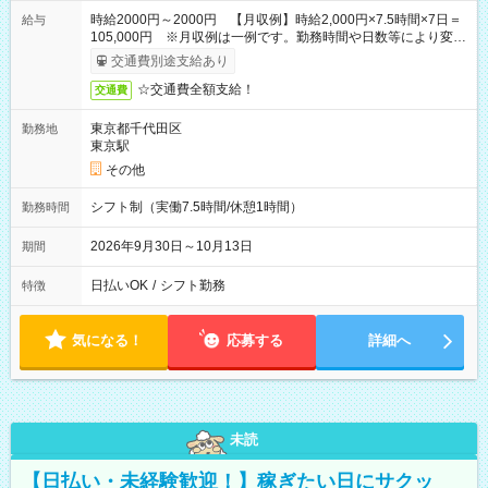
時給2000円～2000円 【月収例】時給2,000円×7.5時間×7日＝
給与
105,000円 ※月収例は一例です。勤務時間や日数等により変動
いたします。
交通費別途支給あり
☆交通費全額支給！
交通費
東京都千代田区
勤務地
東京駅
その他
シフト制（実働7.5時間/休憩1時間）
勤務時間
2026年9月30日～10月13日
期間
日払いOK
/
シフト勤務
特徴
気になる！
応募する
詳細へ
未読
【日払い・未経験歓迎！】稼ぎたい日にサクッ