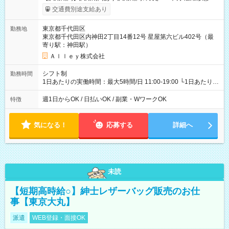
給与は本採用時と同じです。
交通費別途支給あり
東京都千代田区
勤務地
東京都千代田区内神田2丁目14番12号 星屋第六ビル402号（最
寄り駅：神田駅）
Ａｌｌｅｙ株式会社
シフト制
勤務時間
1日あたりの実働時間：最大5時間/日 11:00-19:00 └1日あたりの
実働時間：1-5時間 └上記の時間帯内であれば、いつでも勤務可
能！ └平日・土曜日の中で、お好きな曜日でご勤務いただけま
週1日からOK / 日払いOK / 副業・WワークOK
特徴
す！ 【シフト例】 ・11:00～14:00 ・16:30～19:00 ・13:00～
18:00 などのように、自由な働き方が可能なお仕事です！
気になる！
応募する
詳細へ
未読
【短期高時給○】紳士レザーバッグ販売のお仕
事【東京大丸】
派遣
WEB登録・面接OK