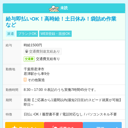
未読
給与即払いOK！高時給！土日休み！袋詰め作業
など
派遣
ブランクOK
WEB登録・面接OK
時給1500円
給与
交通費別途支給あり
交通費支給有り
交通費
千葉県君津市
勤務地
君津駅から車9分
その他製造
8:30～17:00 ※表記のうち実働7時間45分です。
勤務時間
長期【ご応募から1週間以内(最短2日目)のスピード就業が可能】
期間
即日～
日払いOK
/
履歴書不要
/
電話対応なし
/
パソコンスキル不要
特徴