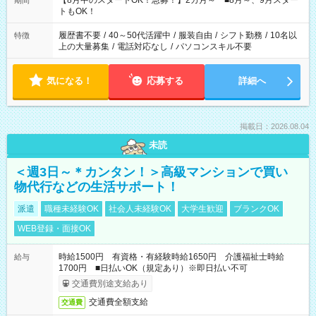
【8月中のスタートOK！急募！】2カ月～ ■8月～、9月スター
期間
ね。 ※Wワーク希望の方へ 今ご覧のお仕事で希望する勤務時間
トもOK！
と、もう1つのお仕事の勤務時間。 合計で週40時間を超える場
合は応募できません。
履歴書不要
/
40～50代活躍中
/
服装自由
/
シフト勤務
/
10名以
特徴
上の大量募集
/
電話対応なし
/
パソコンスキル不要
気になる！
応募する
詳細へ
掲載日：2026.08.04
未読
＜週3日～＊カンタン！＞高級マンションで買い
物代行などの生活サポート！
派遣
職種未経験OK
社会人未経験OK
大学生歓迎
ブランクOK
WEB登録・面接OK
時給1500円 有資格・有経験時給1650円 介護福祉士時給
給与
1700円 ■日払いOK（規定あり）※即日払い不可
交通費別途支給あり
交通費全額支給
交通費