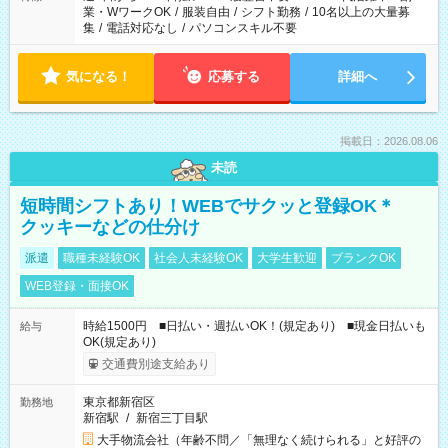
業・WワークOK
/
服装自由
/
シフト勤務
/
10名以上の大量募
集
/
電話対応なし
/
パソコンスキル不要
気になる！
応募する
詳細へ
掲載日：2026.08.06
未読
短時間シフトあり！WEBでサクッと登録OK＊
クッキーなどの仕分け
派遣
職種未経験OK
社会人未経験OK
大学生歓迎
ブランクOK
WEB登録・面接OK
時給1500円 ■日払い・週払いOK！(規定あり) ■現金日払いも
給与
OK(規定あり)
交通費別途支給あり
東京都新宿区
勤務地
新宿駅
/
新宿三丁目駅
大手物流会社（年齢不問／「無理なく続けられる」と好評の