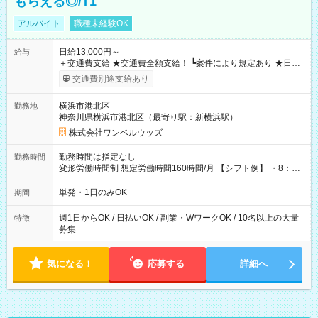
もらえる◎/T1
アルバイト
職種未経験OK
日給13,000円～
給与
＋交通費支給 ★交通費全額支給！ ┗案件により規定あり ★日払
いOK！（規定あり） ┗働いたその日に現金GET♪ お仕事後はコ
交通費別途支給あり
ンビニATMから 日払い分を引き落とせます！ 【試用期間】試
用期間なし
横浜市港北区
勤務地
神奈川県横浜市港北区（最寄り駅：新横浜駅）
株式会社ワンベルウッズ
勤務時間は指定なし
勤務時間
変形労働時間制 想定労働時間160時間/月 【シフト例】 ・8：00
～21：00
単発・1日のみOK
期間
週1日からOK / 日払いOK / 副業・WワークOK / 10名以上の大量
特徴
募集
気になる！
応募する
詳細へ