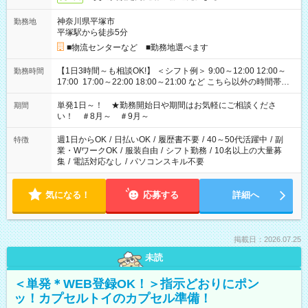
神奈川県平塚市
勤務地
平塚駅から徒歩5分
■物流センターなど ■勤務地選べます
【1日3時間～も相談OK!】 ＜シフト例＞ 9:00～12:00 12:00～
勤務時間
17:00 17:00～22:00 18:00～21:00 など こちら以外の時間帯も
お気軽にご相談ください！
単発1日～！ ★勤務開始日や期間はお気軽にご相談くださ
期間
い！ ＃8月～ ＃9月～
週1日からOK
/
日払いOK
/
履歴書不要
/
40～50代活躍中
/
副
特徴
業・WワークOK
/
服装自由
/
シフト勤務
/
10名以上の大量募
集
/
電話対応なし
/
パソコンスキル不要
気になる！
応募する
詳細へ
掲載日：2026.07.25
未読
＜単発＊WEB登録OK！＞指示どおりにポン
ッ！カプセルトイのカプセル準備！