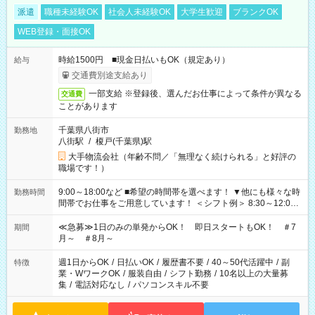
派遣
職種未経験OK
社会人未経験OK
大学生歓迎
ブランクOK
WEB登録・面接OK
時給1500円 ■現金日払いもOK（規定あり）
給与
交通費別途支給あり
一部支給 ※登録後、選んだお仕事によって条件が異なる
交通費
ことがあります
千葉県八街市
勤務地
八街駅
/
榎戸(千葉県)駅
大手物流会社（年齢不問／「無理なく続けられる」と好評の
職場です！）
9:00～18:00など ■希望の時間帯を選べます！ ▼他にも様々な時
勤務時間
間帯でお仕事をご用意しています！ ＜シフト例＞ 8:30～12:00
17:00～22:00 13:00～22:00 22:00～翌6:00 など
≪急募≫1日のみの単発からOK！ 即日スタートもOK！ ＃7
期間
月～ ＃8月～
週1日からOK
/
日払いOK
/
履歴書不要
/
40～50代活躍中
/
副
特徴
業・WワークOK
/
服装自由
/
シフト勤務
/
10名以上の大量募
集
/
電話対応なし
/
パソコンスキル不要