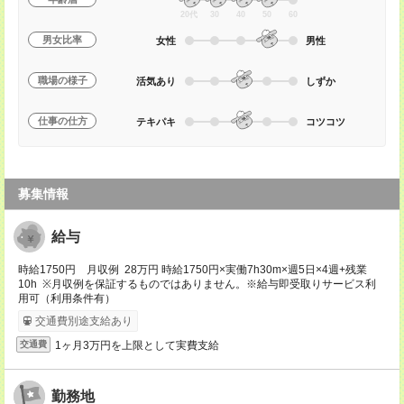
20代
30
40
50
60
男女比率
女性
男性
職場の様子
活気あり
しずか
仕事の仕方
テキパキ
コツコツ
募集情報
給与
時給1750円 月収例 28万円 時給1750円×実働7h30m×週5日×4週+残業
10h ※月収例を保証するものではありません。※給与即受取りサービス利
用可（利用条件有）
交通費別途支給あり
1ヶ月3万円を上限として実費支給
交通費
勤務地