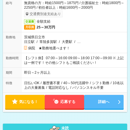
無資格の方：時給1500円～1875円 / 介護福祉士：時給1800円～
給与
2250円 / 初任者以上：時給1600円～2000円
交通費別途支給あり
全額支給
交通費
25～30万円
月収例
茨城県日立市
勤務地
日立駅
/
常陸多賀駅
/
大甕駅
/
…
病院 ★勤務地選べます！
【シフト例】 07:00～16:00 09:00～18:00 17:00～09:00 ※ 上記
勤務時間
は一例です！その他シフトもご相談ください！
即日～2ヶ月以上
期間
日払いOK
/
履歴書不要
/
40～50代活躍中
/
シフト勤務
/
10名以
特徴
上の大量募集
/
電話対応なし
/
パソコンスキル不要
気になる！
応募する
詳細へ
未読