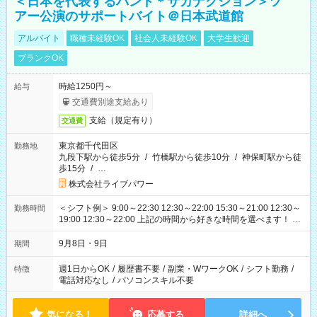
＜日本を代表するバンド＊サカナクション＞ツ
アー公演のサポートバイト＠日本武道館
アルバイト
職種未経験OK
社会人未経験OK
大学生歓迎
ブランクOK
時給1250円～
給与
交通費別途支給あり
支給（規定有り）
交通費
東京都千代田区
勤務地
九段下駅から徒歩5分
/
竹橋駅から徒歩10分
/
神保町駅から徒
歩15分
/
…
株式会社ライブパワー
＜シフト例＞ 9:00～22:30 12:30～22:00 15:30～21:00 12:30～
勤務時間
19:00 12:30～22:00 上記の時間から好きな時間を選べます！ ※
時間は変更となる可能性があります
9月8日・9日
期間
週1日からOK
/
履歴書不要
/
副業・WワークOK
/
シフト勤務
/
特徴
電話対応なし
/
パソコンスキル不要
気になる！
応募する
詳細へ