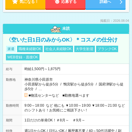
気になる！
応募する
詳細へ
掲載日：2026.08.04
未読
〈空いた日1日のみからOK〉＊コスメの仕分け
派遣
職種未経験OK
社会人未経験OK
大学生歓迎
ブランクOK
WEB登録・面接OK
時給1,500円～1,875円
給与
神奈川県小田原市
勤務地
小田原駅から徒歩5分
/
鴨宮駅から徒歩5分
/
国府津駅から徒
歩5分
/
…
■物流センターなど ■勤務地選べます
9:00～18:00 など 他にも ▼10:00～19:00 ▼18:00～21:00 など
勤務時間
のシフトあり！お気軽にご相談下さい！
1日だけの単発OK！＃8月～ ＃9月～
期間
週1日からOK
/
日払いOK
/
履歴書不要
/
40～50代活躍中
/
副
特徴