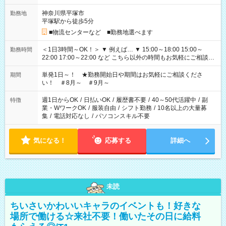
神奈川県平塚市
勤務地
平塚駅から徒歩5分
■物流センターなど ■勤務地選べます
＜1日3時間～OK！＞ ▼ 例えば… ▼ 15:00～18:00 15:00～
勤務時間
22:00 17:00～22:00 など こちら以外の時間もお気軽にご相談く
ださい！
単発1日～！ ★勤務開始日や期間はお気軽にご相談くださ
期間
い！ ＃8月～ ＃9月～
週1日からOK
/
日払いOK
/
履歴書不要
/
40～50代活躍中
/
副
特徴
業・WワークOK
/
服装自由
/
シフト勤務
/
10名以上の大量募
集
/
電話対応なし
/
パソコンスキル不要
気になる！
応募する
詳細へ
未読
ちいさいかわいいキャラのイベントも！好きな
場所で働ける☆来社不要！働いたその日に給料