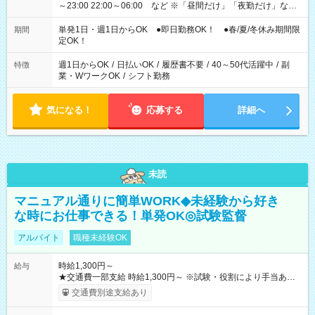
～23:00 22:00～06:00 など ※「昼間だけ」「夜勤だけ」など
の希望OK
単発1日・週1日からOK ●即日勤務OK！ ●春/夏/冬休み期間限
期間
定OK！
週1日からOK
/
日払いOK
/
履歴書不要
/
40～50代活躍中
/
副
特徴
業・WワークOK
/
シフト勤務
気になる！
応募する
詳細へ
未読
マニュアル通りに簡単WORK◆未経験から好き
な時にお仕事できる！単発OK◎試験監督
アルバイト
職種未経験OK
時給1,300円～
給与
★交通費一部支給 時給1,300円～ ※試験・役割により手当あり
※勤務回数により昇給あり 【即給（前払い）オプションあ
交通費別途支給あり
り！】 希望される場合、勤務から1週間ほどで給与の一部を受け
取れます。 ※手数料418円がかかります。 【過去試験日の収入