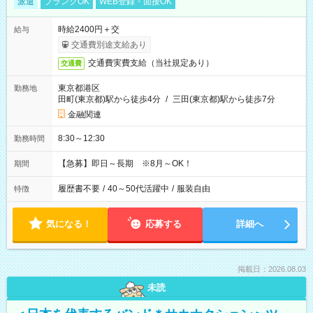
派遣
ブランクOK
WEB登録・面接OK
時給2400円＋交
給与
交通費別途支給あり
交通費実費支給（当社規定あり）
交通費
東京都港区
勤務地
田町(東京都)駅から徒歩4分
/
三田(東京都)駅から徒歩7分
金融関連
8:30～12:30
勤務時間
【急募】即日～長期 ※8月～OK！
期間
履歴書不要
/
40～50代活躍中
/
服装自由
特徴
気になる！
応募する
詳細へ
掲載日：2026.08.03
未読