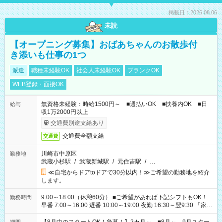
掲載日：2026.08.06
未読
【オープニング募集】おばあちゃんのお散歩付
き添いも仕事の1つ
派遣
職種未経験OK
社会人未経験OK
ブランクOK
WEB登録・面接OK
無資格未経験：時給1500円～ ■週払いOK ■扶養内OK ■日
給与
収1万2000円以上
交通費別途支給あり
交通費全額支給
交通費
川崎市中原区
勤務地
武蔵小杉駅
/
武蔵新城駅
/
元住吉駅
/
…
≪自宅からドアtoドアで30分以内！≫ご希望の勤務地を紹介
します。
9:00～18:00（休憩60分） ■ご希望があれば下記シフトもOK！
勤務時間
早番 7:00～16:00 遅番 10:00～19:00 夜勤 16:30～翌9:30 「家族
と休みを合わせたい」 「余裕を持って夕飯の準備がしたい」
「できれば残業はしたくない」 など、ご希望を教えてください