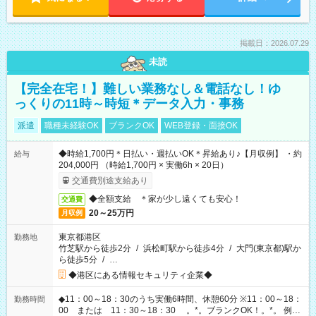
掲載日：2026.07.29
未読
【完全在宅！】難しい業務なし＆電話なし！ゆ
っくりの11時～時短＊データ入力・事務
派遣
職種未経験OK
ブランクOK
WEB登録・面接OK
◆時給1,700円＊日払い・週払いOK＊昇給あり♪【月収例】 ・約
給与
204,000円 （時給1,700円 × 実働6h × 20日）
交通費別途支給あり
◆全額支給 ＊家が少し遠くても安心！
交通費
20～25万円
月収例
東京都港区
勤務地
竹芝駅から徒歩2分
/
浜松町駅から徒歩4分
/
大門(東京都)駅か
ら徒歩5分
/
…
◆港区にある情報セキュリティ企業◆
◆11：00～18：30のうち実働6時間、休憩60分 ※11：00～18：
勤務時間
00 または 11：30～18：30 。*。ブランクOK！。*。 例え