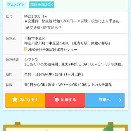
アルバイト
職種未経験OK
時給1,300円～
給与
★交通費一部支給 時給1,300円～ ※試験・役割により手当あり
※勤務回数により昇給あり 【即給（前払い）オプションあ
交通費別途支給あり
り！】 希望される場合、勤務から1週間ほどで給与の一部を受け
取れます。 ※手数料418円がかかります。 【過去試験日の収入
川崎市中原区
勤務地
例】 ・河合塾模擬試験 8:30～17:30（休憩1時間） 時給1,300円
神奈川県川崎市中原区小杉町（最寄り駅：武蔵小杉駅）
×8時間＝日収10,400円＋交通費 ※当日の役割により時給＋100
円の場合あり ・国家試験 7:00～13:30（休憩なし） 時給1,300
株式会社全国試験運営センター
円（役割手当＋100円）×6時間＝日収8,400円＋交通費 【試用期
間】試用期間なし
シフト制
勤務時間
1日あたりの実働時間：最大7時間/日 09：00～17：00 ※勤務時
間は 試験により異なります。
単発・1日のみOK / 短期（1ヶ月以内）
期間
週1日からOK / 副業・WワークOK / 10名以上の大量募集
特徴
気になる！
応募する
詳細へ