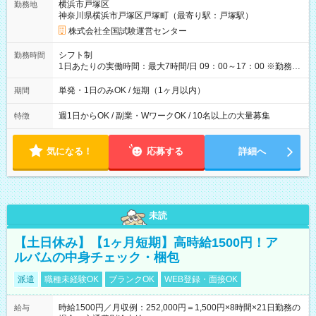
横浜市戸塚区
勤務地
例】 ・河合塾模擬試験 8:30～17:30（休憩1時間） 時給1,300円
神奈川県横浜市戸塚区戸塚町（最寄り駅：戸塚駅）
×8時間＝日収10,400円＋交通費 ※当日の役割により時給＋100
円の場合あり ・国家試験 7:00～13:30（休憩なし） 時給1,300
株式会社全国試験運営センター
円（役割手当＋100円）×6時間＝日収8,400円＋交通費 【試用期
間】試用期間なし
シフト制
勤務時間
1日あたりの実働時間：最大7時間/日 09：00～17：00 ※勤務時
間は 試験により異なります。
単発・1日のみOK / 短期（1ヶ月以内）
期間
週1日からOK / 副業・WワークOK / 10名以上の大量募集
特徴
気になる！
応募する
詳細へ
未読
【土日休み】【1ヶ月短期】高時給1500円！ア
ルバムの中身チェック・梱包
派遣
職種未経験OK
ブランクOK
WEB登録・面接OK
時給1500円／月収例：252,000円＝1,500円×8時間×21日勤務の
給与