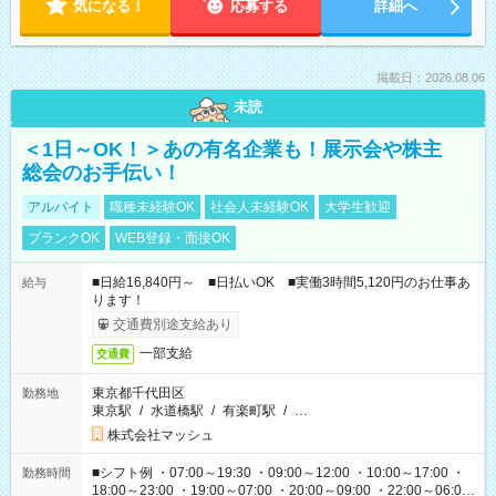
気になる！
応募する
詳細へ
掲載日：2026.08.06
未読
＜1日～OK！＞あの有名企業も！展示会や株主
総会のお手伝い！
アルバイト
職種未経験OK
社会人未経験OK
大学生歓迎
ブランクOK
WEB登録・面接OK
■日給16,840円～ ■日払いOK ■実働3時間5,120円のお仕事あ
給与
ります！
交通費別途支給あり
一部支給
交通費
東京都千代田区
勤務地
東京駅
/
水道橋駅
/
有楽町駅
/
…
株式会社マッシュ
■シフト例 ・07:00～19:30 ・09:00～12:00 ・10:00～17:00 ・
勤務時間
18:00～23:00 ・19:00～07:00 ・20:00～09:00 ・22:00～06:00