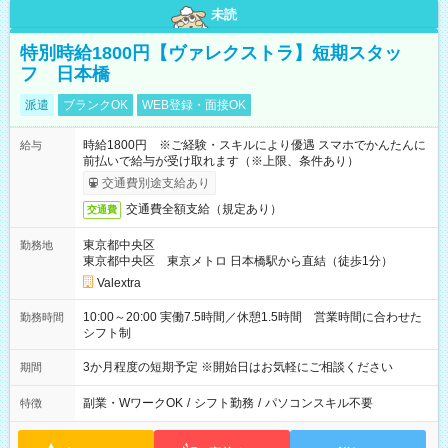
未読
特別時給1800円【ヴァレクストラ】短期スタッ
フ 日本橋
派遣
ブランクOK
WEB登録・面接OK
時給1800円 ※ご経験・スキルにより優遇 スマホでかんたんに
給与
前払いで給与が受け取れます（※上限、条件あり）
交通費別途支給あり
交通費全額支給（規定あり）
交通費
東京都中央区
勤務地
東京都中央区 東京メトロ 日本橋駅から直結（徒歩1分）
Valextra
10:00～20:00 実働7.5時間／休憩1.5時間 営業時間に合わせた
勤務時間
シフト制
3か月程度の短期予定 ※開始日はお気軽にご相談ください
期間
副業・WワークOK
/
シフト勤務
/
パソコンスキル不要
特徴