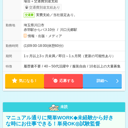
場合＋交通費別途支給
交通費別途支給あり
実費支給／当社規定あり。
交通費
埼玉県川口市
勤務地
赤羽駅からバス10分
/
川口元郷駅
情報・出版・メディア
(1)09:00-18:00(休憩60分)
勤務時間
1ヶ月以上3ヶ月未満／即日～1ヵ月間（更新の可能性あり）
期間
履歴書不要
/
40～50代活躍中
/
服装自由
/
10名以上の大量募集
特徴
気になる！
応募する
詳細へ
未読
マニュアル通りに簡単WORK◆未経験から好き
な時にお仕事できる！単発OK◎試験監督