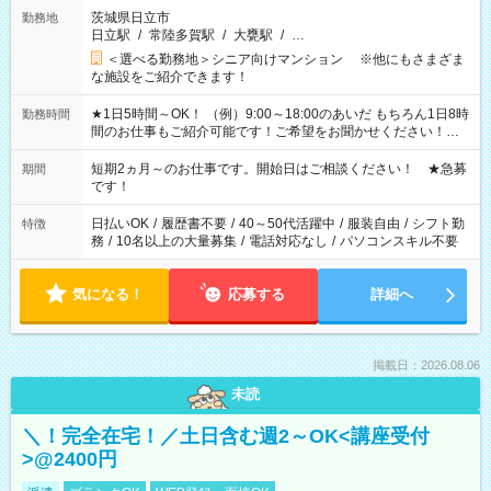
茨城県日立市
勤務地
日立駅
/
常陸多賀駅
/
大甕駅
/
…
＜選べる勤務地＞シニア向けマンション ※他にもさまざま
な施設をご紹介できます！
★1日5時間～OK！ （例）9:00～18:00のあいだ もちろん1日8時
勤務時間
間のお仕事もご紹介可能です！ご希望をお聞かせください！★
家庭の都合でお休みが必要な場合も遠慮なくご相談ください。
※週最低15時間以上の勤務が必要です
短期2ヵ月～のお仕事です。開始日はご相談ください！ ★急募
期間
です！
日払いOK
/
履歴書不要
/
40～50代活躍中
/
服装自由
/
シフト勤
特徴
務
/
10名以上の大量募集
/
電話対応なし
/
パソコンスキル不要
気になる！
応募する
詳細へ
掲載日：2026.08.06
未読
＼！完全在宅！／土日含む週2～OK<講座受付
>@2400円