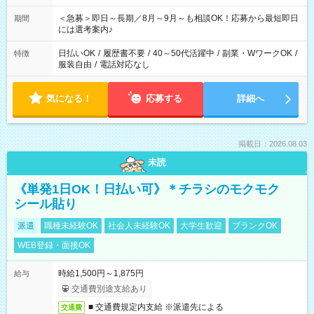
ば前職が、 在宅/財団法人/事務/コールセンター/受付/販売/カフェ
スタッフ スイーツ販売/ホテルフロント/化粧品販売/など 様々な
＜急募＞即日～長期／8月～9月～も相談OK！応募から最短即日
期間
業界から入社して活躍されています♪
には選考案内♪
日払いOK
/
履歴書不要
/
40～50代活躍中
/
副業・WワークOK
/
特徴
服装自由
/
電話対応なし
気になる！
応募する
詳細へ
掲載日：2026.08.03
未読
《単発1日OK！日払い可》＊チラシのモクモク
シール貼り
派遣
職種未経験OK
社会人未経験OK
大学生歓迎
ブランクOK
WEB登録・面接OK
時給1,500円～1,875円
給与
交通費別途支給あり
■ 交通費規定内支給 ※派遣先による
交通費