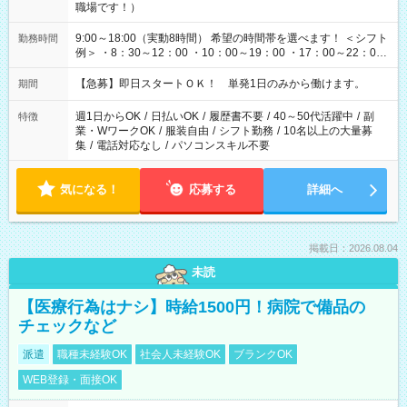
職場です！）
9:00～18:00（実動8時間） 希望の時間帯を選べます！ ＜シフト
勤務時間
例＞ ・8：30～12：00 ・10：00～19：00 ・17：00～22：00
・13：00～22：00 ・22：00～翌6：00 など
【急募】即日スタートＯＫ！ 単発1日のみから働けます。
期間
週1日からOK
/
日払いOK
/
履歴書不要
/
40～50代活躍中
/
副
特徴
業・WワークOK
/
服装自由
/
シフト勤務
/
10名以上の大量募
集
/
電話対応なし
/
パソコンスキル不要
気になる！
応募する
詳細へ
掲載日：2026.08.04
未読
【医療行為はナシ】時給1500円！病院で備品の
チェックなど
派遣
職種未経験OK
社会人未経験OK
ブランクOK
WEB登録・面接OK