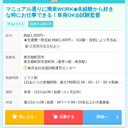
マニュアル通りに簡単WORK◆未経験から好き
な時にお仕事できる！単発OK◎試験監督
アルバイト
職種未経験OK
時給1,300円～
給与
★交通費一部支給 時給1,300円～ ※試験・役割により手当あり
※勤務回数により昇給あり 【即給（前払い）オプションあ
交通費別途支給あり
り！】 希望される場合、勤務から1週間ほどで給与の一部を受け
取れます。 ※手数料418円がかかります。 【過去試験日の収入
東京都町田市
勤務地
例】 ・河合塾模擬試験 8:30～17:30（休憩1時間） 時給1,300円
東京都町田市原町田（最寄り駅：町田駅）
×8時間＝日収10,400円＋交通費 ※当日の役割により時給＋100
円の場合あり ・国家試験 7:00～13:30（休憩なし） 時給1,300
株式会社全国試験運営センター
円（役割手当＋100円）×6時間＝日収8,400円＋交通費 【試用期
間】試用期間なし
シフト制
勤務時間
1日あたりの実働時間：最大7時間/日 09：00～17：00 ※勤務時
間は 試験により異なります。
単発・1日のみOK / 短期（1ヶ月以内）
期間
週1日からOK / 副業・WワークOK / 10名以上の大量募集
特徴
気になる！
応募する
詳細へ