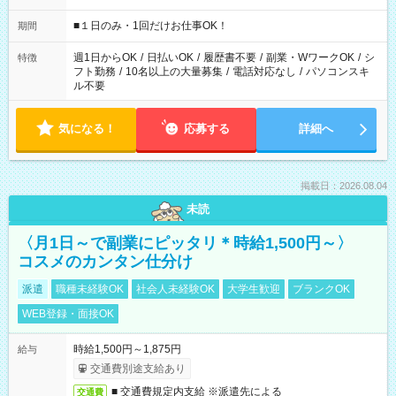
etc ★最短で3時間で5,120円のお仕事から 15時間で2万円近く稼
げるお仕事も！ ご希望のお時間に合わせてご紹介！ ※シフトは
■１日のみ・1回だけお仕事OK！
期間
現場によって異なります。 ※勿論、休憩時間はあるのでご安心
ください！
週1日からOK
/
日払いOK
/
履歴書不要
/
副業・WワークOK
/
シ
特徴
フト勤務
/
10名以上の大量募集
/
電話対応なし
/
パソコンスキ
ル不要
気になる！
応募する
詳細へ
掲載日：2026.08.04
未読
〈月1日～で副業にピッタリ＊時給1,500円～〉
コスメのカンタン仕分け
派遣
職種未経験OK
社会人未経験OK
大学生歓迎
ブランクOK
WEB登録・面接OK
時給1,500円～1,875円
給与
交通費別途支給あり
■ 交通費規定内支給 ※派遣先による
交通費