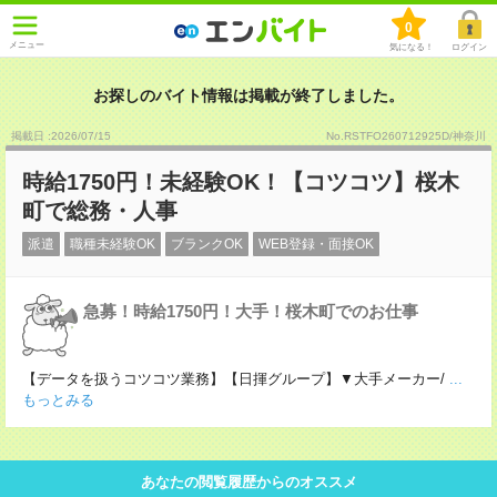
0
メニュー
気になる！
ログイン
お探しのバイト情報は掲載が終了しました。
掲載日 :2026
/
07
/
15
No.RSTFO260712925D/神奈川
時給1750円！未経験OK！【コツコツ】桜木
町で総務・人事
派遣
職種未経験OK
ブランクOK
WEB登録・面接OK
急募！時給1750円！大手！桜木町でのお仕事
【データを扱うコツコツ業務】【日揮グループ】▼大手メーカー/
...
もっとみる
あなたの閲覧履歴からのオススメ