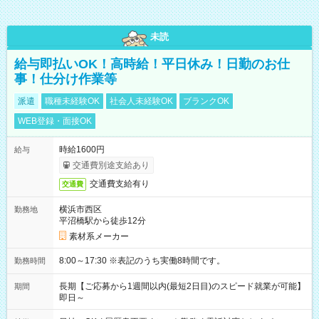
未読
給与即払いOK！高時給！平日休み！日勤のお仕
事！仕分け作業等
派遣
職種未経験OK
社会人未経験OK
ブランクOK
WEB登録・面接OK
時給1600円
給与
交通費別途支給あり
交通費支給有り
交通費
横浜市西区
勤務地
平沼橋駅から徒歩12分
素材系メーカー
8:00～17:30 ※表記のうち実働8時間です。
勤務時間
長期【ご応募から1週間以内(最短2日目)のスピード就業が可能】
期間
即日～