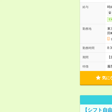
時
給与
交
東
勤務地
田
8:
勤務時間
【
期間
履
特徴
気に
【シフト自由