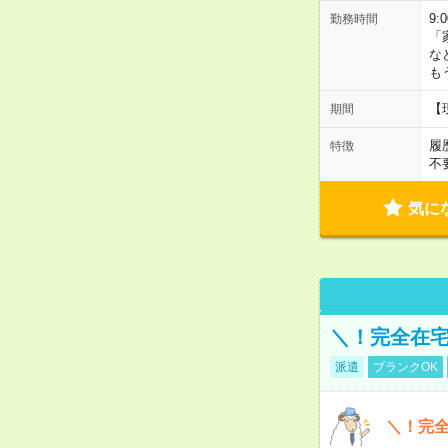
9:
勤務時間
「
な
も
【
期間
履
特徴
不
気に
＼！完全在宅
派遣
ブランクOK
＼！完全