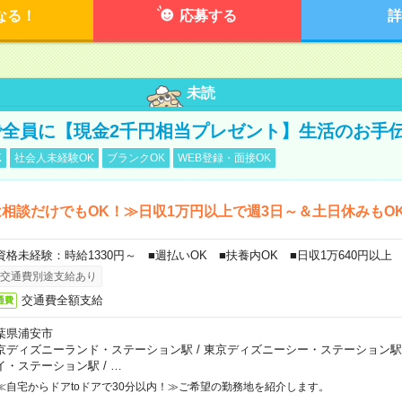
なる！
応募する
詳
未読
全員に【現金2千円相当プレゼント】生活のお手
K
社会人未経験OK
ブランクOK
WEB登録・面接OK
相談だけでもOK！≫日収1万円以上で週3日～＆土日休みもO
資格未経験：時給1330円～ ■週払いOK ■扶養内OK ■日収1万640円以上
交通費別途支給あり
交通費全額支給
通費
葉県浦安市
京ディズニーランド・ステーション駅
/
東京ディズニーシー・ステーション駅
イ・ステーション駅
/
…
≪自宅からドアtoドアで30分以内！≫ご希望の勤務地を紹介します。