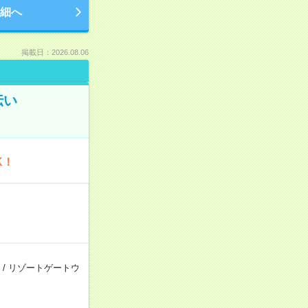
細へ
掲載日：2026.08.06
伝い
K！
/
リゾートゲートウ