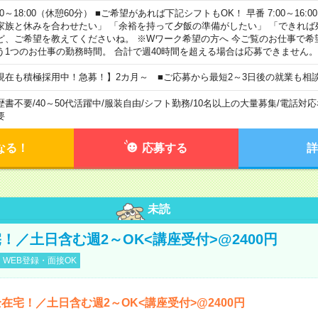
00～18:00（休憩60分） ■ご希望があれば下記シフトもOK！ 早番 7:00～16:00 遅
家族と休みを合わせたい」 「余裕を持って夕飯の準備がしたい」 「できれば
ど、ご希望を教えてくださいね。 ※Wワーク希望の方へ 今ご覧のお仕事で希
う1つのお仕事の勤務時間。 合計で週40時間を超える場合は応募できません。
現在も積極採用中！急募！】2カ月～ ■ご応募から最短2～3日後の就業も相
歴書不要
/
40～50代活躍中
/
服装自由
/
シフト勤務
/
10名以上の大量募集
/
電話対応
要
なる！
応募する
詳
未読
！／土日含む週2～OK<講座受付>@2400円
WEB登録・面接OK
在宅！／土日含む週2～OK<講座受付>@2400円