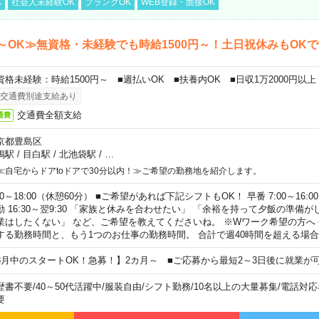
K
社会人未経験OK
ブランクOK
WEB登録・面接OK
～OK≫無資格・未経験でも時給1500円～！土日祝休みもOK
資格未経験：時給1500円～ ■週払いOK ■扶養内OK ■日収1万2000円以上
交通費別途支給あり
交通費全額支給
通費
京都豊島区
鴨駅
/
目白駅
/
北池袋駅
/
…
≪自宅からドアtoドアで30分以内！≫ご希望の勤務地を紹介します。
00～18:00（休憩60分） ■ご希望があれば下記シフトもOK！ 早番 7:00～16:00 遅
勤 16:30～翌9:30 「家族と休みを合わせたい」 「余裕を持って夕飯の準備
業はしたくない」 など、ご希望を教えてくださいね。 ※Wワーク希望の方へ
する勤務時間と、もう1つのお仕事の勤務時間。 合計で週40時間を超える場
8月中のスタートOK！急募！】2カ月～ ■ご応募から最短2～3日後に就業が
歴書不要
/
40～50代活躍中
/
服装自由
/
シフト勤務
/
10名以上の大量募集
/
電話対応
要