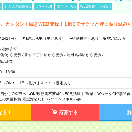
K
社会人未経験OK
大学生歓迎
ブランクOK
WEB登録・面接OK
、カンタン手続きWEB登録！ LINEでサクッと翌日振り込み
給1414円～ ▼日払いOK（規定あり） ■初勤務手当あり ※規定による
京都新宿区
宿駅から徒歩
/
新宿三丁目駅から徒歩
/
高田馬場駅から徒歩
/
…
物流企業
00～18:00
日～OK！ 1日～働けます＾＾（規定あり）
1日からOK
/
日払いOK
/
履歴書不要
/
40～50代活躍中
/
副業・WワークOK
/
服装自
上の大量募集
/
電話対応なし
/
パソコンスキル不要
なる！
応募する
詳