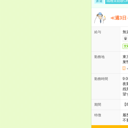
派遣
職種未経験O
≪週3日
無
給与
交
東
勤務地
巣
9:
勤務時間
夜
残
望
【
期間
履
特徴
不