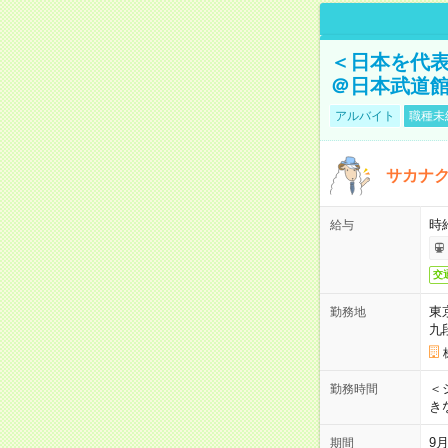
＜日本を代
＠日本武道
アルバイト
職種未
サカナク
時
給与
交
東
勤務地
九
＜シ
勤務時間
き
9
期間