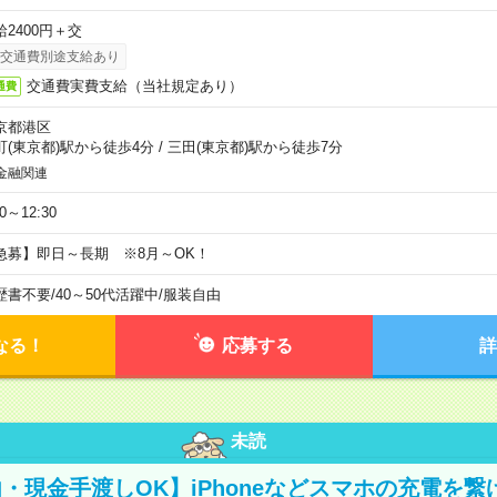
給2400円＋交
交通費別途支給あり
交通費実費支給（当社規定あり）
通費
京都港区
町(東京都)駅から徒歩4分
/
三田(東京都)駅から徒歩7分
金融関連
30～12:30
急募】即日～長期 ※8月～OK！
歴書不要
/
40～50代活躍中
/
服装自由
なる！
応募する
詳
未読
・現金手渡しOK】iPhoneなどスマホの充電を繋