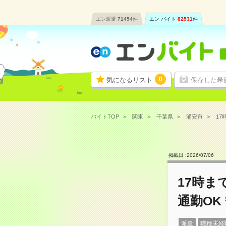
エン派遣
71454
件
エン バイト
82531
件
0
気になるリスト
保存した希
バイトTOP
関東
千葉県
浦安市
17
掲載日 :
2026
/
07
/
06
17時ま
通勤O
派遣
職種未経