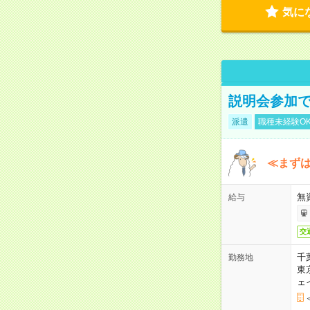
気に
説明会参加で
派遣
職種未経験O
≪まずは
無
給与
交
千
勤務地
東
ェ