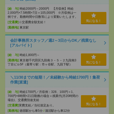
[給 与]
時給2000円～2000円 【月収例】時給
2,000円×7.5時間×7日＝105,000円 ※月収例は一
例です。勤務時間や日数等により変動いたします。
気になる！
[交通費]
☆交通費全額支給！
[勤務地]
東京駅
会計事務所スタッフ／週2～3日からOK／残業なし
[アルバイト]
[給 与]
時給1,800円～
[勤務地]
東京都千代田区九段南３－５－２九段南3
気になる！
丁目ビル5F（最寄り駅：市ヶ谷駅、九段下駅）
＼11/30までの短期！／未経験から時給1700円！集荷
作業[派遣]
[給 与]
時給1700円／月収例：328、100円＝1、
700円×8時間×21日勤務の場合＋残業代(月20時間の
場合)、交通費別途支給
気になる！
[交通費]
実費支給／当社規定あり。
[勤務地]
徳宿駅から車5分
/
涸沼駅から車12分