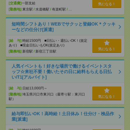
[交通費]
一部支給
気になる！
[勤務地]
東京駅
/
水道橋駅
/
有楽町駅
/
…
短時間シフトあり！WEBでサクッと登録OK＊クッキ
ーなどの仕分け[派遣]
[給 与]
時給1500円 ■日払い・週払いOK！(規定
あり) ■現金日払いもOK(規定あり)
気になる！
[勤務地]
新宿駅
/
新宿三丁目駅
人気イベントも！好きな場所で働けるイベントスタ
ッフ☆来社不要！働いたその日に給料もらえる日払
い/T1[アルバイト]
[給 与]
日給13,000円～
[勤務地]
埼玉県川口市東川口（最寄り駅：東川口
気になる！
駅）
給与即払いOK！高時給！土日休み！仕分け・検品作
業[派遣]