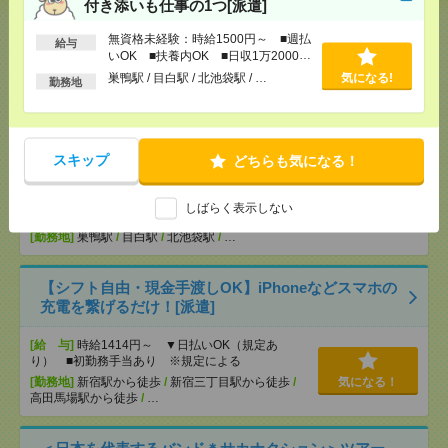
付き添いも仕事の1つ[派遣]
[給 与]
無資格未経験：時給1250円～ ■週払い
OK ■扶養内OK
無資格未経験：時給1500円～ ■週払
給与
[交通費]
交通費全額支給
気になる！
いOK ■扶養内OK ■日収1万2000円
[勤務地]
春日部駅
/
南桜井駅
/
一ノ割駅
/
…
以上
巣鴨駅 / 目白駅 / 北池袋駅 / …
気になる!
勤務地
【オープニング募集】おばあちゃんのお散歩付き添
いも仕事の1つ[派遣]
スキップ
どちらも気になる！
[給 与]
無資格未経験：時給1500円～ ■週払い
OK ■扶養内OK ■日収1万2000円以上
しばらく表示しない
[交通費]
交通費全額支給
気になる！
[勤務地]
巣鴨駅
/
目白駅
/
北池袋駅
/
…
【シフト自由・現金手渡しOK】iPhoneなどスマホの
充電を繋げるだけ！[派遣]
[給 与]
時給1414円～ ▼日払いOK（規定あ
り） ■初勤務手当あり ※規定による
[勤務地]
新宿駅から徒歩
/
新宿三丁目駅から徒歩
/
気になる！
高田馬場駅から徒歩
/
…