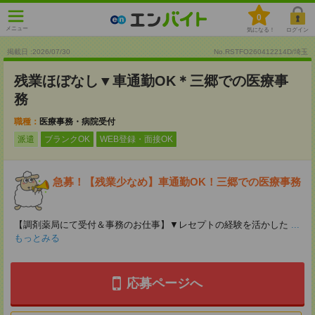
0
メニュー
気になる！
ログイン
掲載日 :2026
/
07
/
30
No.RSTFO260412214D/埼玉
残業ほぼなし▼車通勤OK＊三郷での医療事
務
職種：
医療事務・病院受付
派遣
ブランクOK
WEB登録・面接OK
急募！【残業少なめ】車通勤OK！三郷での医療事務
【調剤薬局にて受付＆事務のお仕事】▼レセプトの経験を活かした
...
もっとみる
応募ページへ