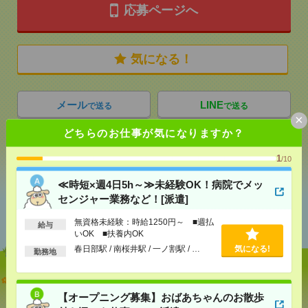
応募ページへ
気になる！
メール
LINE
で送る
で送る
×
どちらのお仕事が気になりますか？
シェア
ツイート
ブックマーク
1
/10
≪時短×週4日5h～≫未経験OK！病院でメッ
センジャー業務など！[派遣]
あなたの閲覧履歴からの
おすすめ
無資格未経験：時給1250円～ ■週払
給与
いOK ■扶養内OK
春日部駅 / 南桜井駅 / 一ノ割駅 / …
気になる!
勤務地
≪時短×週4日5h～≫未経験OK！病院でメッセンジャ
ー業務など！[派遣]
【オープニング募集】おばあちゃんのお散歩