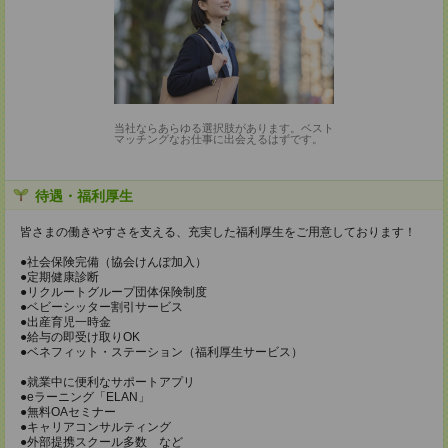
当社ならあらゆる選択肢があります。ベスト
マッチングなお仕事に出会えるはずです。
待遇・福利厚生
皆さまの働きやすさを支える、充実した福利厚生をご用意しております！
●社会保険完備（協会けんぽ加入）
●定期健康診断
●リクルートグループ団体保険制度
●ベビーシッター割引サービス
●出産育児一時金
●給与の即受け取りOK
●ベネフィット・ステーション（福利厚生サービス）
●就業中に便利なサポートアプリ
●eラーニング「ELAN」
●無料OAセミナー
●キャリアコンサルティング
●外部提携スクール多数 など