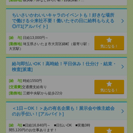
[勤務地]
横浜駅
/
みなとみらい駅
/
西横浜駅
/
…
ちいさいかわいいキャラのイベントも！好きな場所
で働ける☆来社不要！働いたその日に給料もらえる
◎/T1[アルバイト]
[給 与]
日給13,000円～
[勤務地]
埼玉県さいたま市大宮区錦町（最寄り駅：
気になる！
大宮駅）
給与即払いOK！高時給！平日休み！仕分け・結束・
検査[派遣]
[給 与]
時給1550円
[交通費]
交通費支給有り
気になる！
[勤務地]
三郷中央駅から徒歩22分
＜1日～OK！＞あの有名企業も！展示会や株主総会
のお手伝い！[アルバイト]
[給 与]
■日給16,840円～ ■日払いOK ■実働3時
間5,120円のお仕事あります！