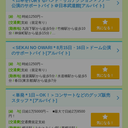
＜日本を代表するバンド＊サカナクション＞ツアー
公演のサポートバイト＠日本武道館[アルバイト]
[給 与]
時給1250円～
[交通費]
支給（規定有り）
気になる！
[勤務地]
九段下駅から徒歩5分
/
竹橋駅から徒歩10
分
/
神保町駅から徒歩15分
/
…
＜SEKAI NO OWARI＊8月15日・16日＞ドーム公演
のサポートバイト[アルバイト]
[給 与]
時給1250円～
[交通費]
支給（規定有り）
気になる！
[勤務地]
後楽園駅から徒歩5分
/
水道橋駅から徒歩5
分
/
春日(東京都)駅から徒歩7分
＜単発＊1日～OK！＞コンサートなどのグッズ販売
スタッフ＊[アルバイト]
[給 与]
日給1万5000円～ ■最大で日給2万8500
円！
[交通費]
交通費規定支給
気になる！