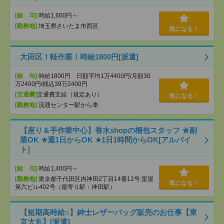
[給 与]
時給1,600円～
[勤務地]
埼玉県さいたま市西区
気になる！
大田区！軽作業！時給1800円[派遣]
[給 与]
時給1800円 日額平均1万4400円/月額30
万2400円/残込39万2400円
[交通費]
交通費支給（規定あり）
気になる！
[勤務地]
流通センター駅から車
【座り＆手作業中心】香水shopの梱包スタッフ ★副
業OK ★週1日からOK ★1日1時間からOK[アルバイ
ト]
[給 与]
時給1,400円～
[勤務地]
東京都千代田区内神田2丁目14番12号 星屋
気になる！
第六ビル402号（最寄り駅：神田駅）
【短期高時給○】紳士レザーバッグ販売のお仕事【東
京大丸】[派遣]