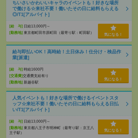
ちいさいかわいいキャラのイベントも！好きな場所
で働ける☆来社不要！働いたその日に給料もらえる
◎/T1[アルバイト]
[給 与]
日給13,000円～
[勤務地]
東京都町田市原町田（最寄り駅：町田駅）
気になる！
給与即払いOK！高時給！土日休み！仕分け・検品作
業[派遣]
[給 与]
時給1600円
[交通費]
交通費支給有り
気になる！
[勤務地]
新越谷駅
人気イベントも！好きな場所で働けるイベントスタ
ッフ☆来社不要！働いたその日に給料もらえる日払
い/T1[アルバイト]
[給 与]
日給13,000円～
[勤務地]
東京都八王子市明神町（最寄り駅：京王八
気になる！
王子駅）