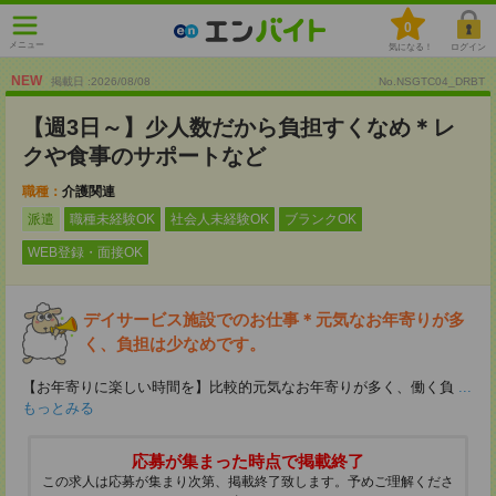
0
メニュー
気になる！
ログイン
NEW
掲載日 :2026
/
08
/
08
No.NSGTC04_DRBT
【週3日～】少人数だから負担すくなめ＊レ
クや食事のサポートなど
職種：
介護関連
派遣
職種未経験OK
社会人未経験OK
ブランクOK
WEB登録・面接OK
デイサービス施設でのお仕事＊元気なお年寄りが多
く、負担は少なめです。
【お年寄りに楽しい時間を】比較的元気なお年寄りが多く、働く負
...
もっとみる
応募が集まった時点で掲載終了
この求人は応募が集まり次第、掲載終了致します。予めご理解くださ