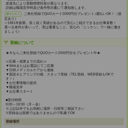
派遣先により受動喫煙対策が異なります。
詳細は職場見学時及び条件明示書にて通知致します。
ご来社登録でQUOカード2000円分プレゼント♪週払いOK！（規
ポイント！
定あり）
☆1981年創業。長く続く実績があるので安心♪ご紹介できるお仕事多数！
選べる条件が多いって、実は重要なこと。安心の「ニッケン」で一緒に働き
ましょう♪
登録について
★今ならご来社登録でQUOカード2000円分をプレゼント中★
≪応募～就業までの流れ≫
▼Webまたはお電話にてご応募
▼日研メディカルケアから連絡
▼面談＆ヒアリングの後、スタッフ登録（TEL登録、WEB登録もOKで
す！）
▼お仕事情報の提供
▼職場見学
▼お仕事スタート
■受付時間
9:00～18:00（月～金）
※上記以外でもお気軽に場所・日程等ご相談下さい
※登録会は面接ではありませんので私服でOK
登録場所