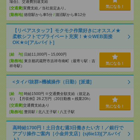
場合)、交通費別途支給
気になる！
[交通費]
実費支給／当社規定あり。
[勤務地]
徳宿駅から車5分
/
涸沼駅から車12分
【リペアスタッフ】モクモク作業好きにオススメ★
柔軟シフトでプライベート充実！★☆WEB面接
OK★☆[アルバイト]
[給 与]
日給11,000円～15,000円
[勤務地]
東京都武蔵野市吉祥寺南町（最寄り駅：吉
気になる！
祥寺駅）
<タイパ抜群>機械操作（日勤）[派遣]
[給 与]
時給1500円 ※交通費全額支給（規定あ
り） 【月収例】26.2万円（20日勤務＋残業20h）
[交通費]
交通費支給あり
気になる！
[勤務地]
豊田駅
/
北八王子駅
/
八王子駅
高時給1700円！土日含む週3日働きたい方！／銀行で
アプリ操作ご案内［小金井支店］(sj6ie13)[アルバイ
ト]