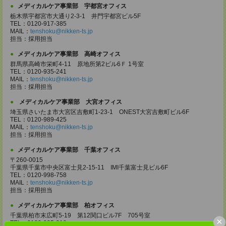
メディカルケア事業部 宇都宮オフィス
栃木県宇都宮市大通り2-3-1 井門宇都宮ビル5F
TEL：0120-917-385
MAIL：
tenshoku@nikken-ts.jp
担当：採用担当
メディカルケア事業部 高崎オフィス
群馬県高崎市栄町4-11 原地所第2ビル6Ｆ 1号室
TEL：0120-935-241
MAIL：
tenshoku@nikken-ts.jp
担当：採用担当
メディカルケア事業部 大宮オフィス
埼玉県さいたま市大宮区吉敷町1-23-1 ONEST大宮吉敷町ビル6F
TEL：0120-989-425
MAIL：
tenshoku@nikken-ts.jp
担当：採用担当
メディカルケア事業部 千葉オフィス
〒260-0015
千葉県千葉市中央区富士見2-15-11 IMI千葉富士見ビル6F
TEL：0120-998-758
MAIL：
tenshoku@nikken-ts.jp
担当：採用担当
メディカルケア事業部 柏オフィス
千葉県柏市末広町5-19 第12関口ビル7F 705号室
×
TEL：0120-935-218