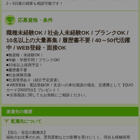
2～3日後の就業も相談可能です！
応募資格・条件
職種未経験OK / 社会人未経験OK / ブランクOK /
10名以上の大量募集 / 履歴書不要 / 40～50代活躍
中 / WEB登録・面接OK
■無資格・未経験OK！
■年齢・学歴不問！ブランクOK!
■10名以上採用予定！
■履歴書不要
■社会保険完備
■社員登用あり（紹介予定派遣）
★WEB登録・電話登録OK！支店への来社面談の場合、交通費として【QUO
カード2000円分】プレゼント！
★出張面談に関してもお気軽にご相談ください。
派遣先の概要
配属先について
【安心・安定の勤務先】
福祉のお仕事のため、景気変動などの影響を受けにくく、現在も積極採用