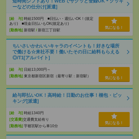
短時間シフトあり！WEBでサクッと登録OK＊クッキ
ーなどの仕分け[派遣]
[給 与]
時給1500円 ■日払い・週払いOK！(規定
あり) ■現金日払いもOK(規定あり)
気になる！
[勤務地]
新宿駅
/
新宿三丁目駅
ちいさいかわいいキャラのイベントも！好きな場所
で働ける☆来社不要！働いたその日に給料もらえる
◎/T1[アルバイト]
[給 与]
日給13,000円～
[勤務地]
東京都新宿区新宿（最寄り駅：新宿駅）
気になる！
給与即払いOK！高時給！日勤のお仕事！梱包・ピッ
キング[派遣]
[給 与]
時給1340円
[交通費]
交通費支給有り
気になる！
[勤務地]
宇都宮駅から車10分