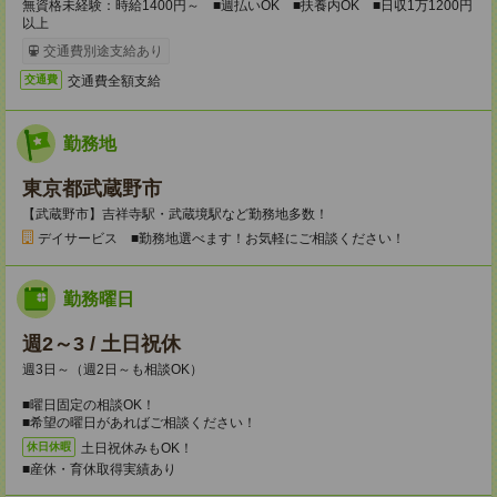
無資格未経験：時給1400円～ ■週払いOK ■扶養内OK ■日収1万1200円
以上
交通費別途支給あり
交通費全額支給
交通費
勤務地
東京都武蔵野市
【武蔵野市】吉祥寺駅・武蔵境駅など勤務地多数！
デイサービス ■勤務地選べます！お気軽にご相談ください！
勤務曜日
週2～3 / 土日祝休
週3日～（週2日～も相談OK）
■曜日固定の相談OK！
■希望の曜日があればご相談ください！
土日祝休みもOK！
休日休暇
■産休・育休取得実績あり