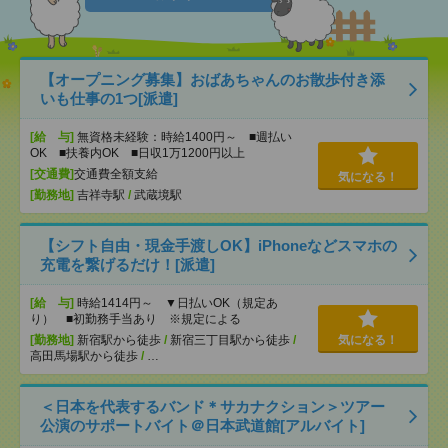
【オープニング募集】おばあちゃんのお散歩付き添
いも仕事の1つ[派遣]
[給 与]
無資格未経験：時給1400円～ ■週払い
OK ■扶養内OK ■日収1万1200円以上
[交通費]
交通費全額支給
気になる！
[勤務地]
吉祥寺駅
/
武蔵境駅
【シフト自由・現金手渡しOK】iPhoneなどスマホの
充電を繋げるだけ！[派遣]
[給 与]
時給1414円～ ▼日払いOK（規定あ
り） ■初勤務手当あり ※規定による
[勤務地]
新宿駅から徒歩
/
新宿三丁目駅から徒歩
/
気になる！
高田馬場駅から徒歩
/
…
＜日本を代表するバンド＊サカナクション＞ツアー
公演のサポートバイト＠日本武道館[アルバイト]