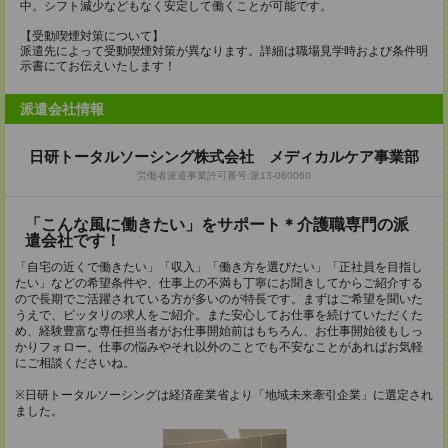
中。シフト減少などもなく安定して働くことが可能です。
【受動喫煙対策について】
派遣先によって受動喫煙対策が異なります。詳細は職場見学時および条件明
示書にてお伝えいたします！
派遣会社情報
日研トータルソーシング株式会社 メディカルケア事業部
労働者派遣事業許可番号:派13-060060
「こんな風に働きたい」をサポート＊介護職専門の派
遣会社です！
「自宅の近くで働きたい」「収入」「働き方を選びたい」「正社員を目指し
たい」などの希望条件や、仕事上の不満も丁寧にお聞きしてからご紹介する
ので長期でご活躍されている方が多いのが特長です。まずはご希望を聞いた
うえで、ピッタリの求人をご紹介。また安心してお仕事を続けていただくた
め、経験豊富な専任担当者がお仕事開始前はもちろん、お仕事開始後もしっ
かりフォロー。仕事の悩みやそれ以外のことでも不安なことがあればお気軽
にご相談くださいね。
※日研トータルソーシングは経済産業省より「地域未来牽引企業」に選定され
ました。