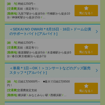
[給 与]
時給1250円～
[交通費]
支給（規定有り）
気になる！
[勤務地]
九段下駅から徒歩5分
/
竹橋駅から徒歩10
分
/
神保町駅から徒歩15分
/
…
＜SEKAI NO OWARI＊8月15日・16日＞ドーム公演
のサポートバイト[アルバイト]
[給 与]
時給1250円～
[交通費]
支給（規定有り）
気になる！
[勤務地]
後楽園駅から徒歩5分
/
水道橋駅から徒歩5
分
/
春日(東京都)駅から徒歩7分
＜単発＊1日～OK！＞コンサートなどのグッズ販売
スタッフ＊[アルバイト]
[給 与]
日給1万5000円～ ■最大で日給2万8500
円！
[交通費]
交通費規定支給
気になる！
[勤務地]
横浜駅
/
みなとみらい駅
/
西横浜駅
/
…