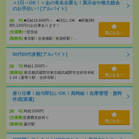
＜1日～OK！＞あの有名企業も！展示会や株主総会
のお手伝い！[アルバイト]
[給 与]
■日給16,840円～ ■日払いOK ■実働3時
間5,120円のお仕事あります！
[交通費]
一部支給
気になる！
[勤務地]
東京駅
/
水道橋駅
/
有楽町駅
/
…
50代60代多数[アルバイト]
[給 与]
時給1,350円～
[勤務地]
東京都武蔵野市東京都武蔵野市吉祥寺本町
気になる！
1-24（最寄り駅：吉祥寺駅）
座り仕事！給与即払いOK！高時給！在庫管理・資料
作成[派遣]
[給 与]
時給1500円
[交通費]
交通費支給有り
気になる！
[勤務地]
藤沢駅