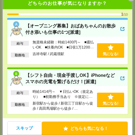
どちらのお仕事が気になりますか？
MAIL：
tenshoku@nikken-ts.jp
担当：採用担当
1
/10
メディカルケア事業部 新宿オフィス
東京都新宿区新宿2-3-10 新宿御苑ビル6階
【オープニング募集】おばあちゃんのお散歩
TEL：0120-457-235
MAIL：
tenshoku@nikken-ts.jp
付き添いも仕事の1つ[派遣]
担当：採用担当
無資格未経験：時給1400円～ ■週払
給与
メディカルケア事業部 立川事業所
いOK ■扶養内OK ■日収1万1200円
東京都立川市錦町1-12-14
以上
吉祥寺駅 / 武蔵境駅
気になる!
勤務地
TEL：0120-934-200
MAIL：
tenshoku@nikken-ts.jp
担当：採用担当
メディカルケア事業部 町田オフィス
【シフト自由・現金手渡しOK】iPhoneなど
東京都町田市森野1-7-23 大樹生命町田ビル6F
スマホの充電を繋げるだけ！[派遣]
TEL：0120-453-285
MAIL：
tenshoku@nikken-ts.jp
時給1414円～ ▼日払いOK（規定あ
給与
担当：採用担当
り） ■初勤務手当あり ※規定によ
る
メディカルケア事業部 横浜オフィス
新宿駅から徒歩 / 新宿三丁目駅から徒
気になる!
勤務地
神奈川県横浜市保土ケ谷区神戸町134 横浜ビジネスパークサウスタワー
歩 / 高田馬場駅から徒歩 / …
2F B区画
TEL：0120-901-799
MAIL：
tenshoku@nikken-ts.jp
担当：採用担当
スキップ
どちらも気になる！