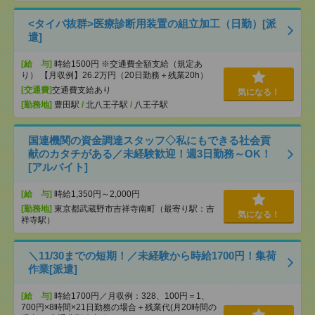
<タイパ抜群>医療診断用装置の組立加工（日勤）[派
遣]
[給 与]
時給1500円 ※交通費全額支給（規定あ
り） 【月収例】26.2万円（20日勤務＋残業20h）
[交通費]
交通費支給あり
気になる！
[勤務地]
豊田駅
/
北八王子駅
/
八王子駅
国連機関の資金調達スタッフ◇私にもできる社会貢
献のカタチがある／未経験歓迎！週3日勤務～OK！
[アルバイト]
[給 与]
時給1,350円～2,000円
[勤務地]
東京都武蔵野市吉祥寺南町（最寄り駅：吉
気になる！
祥寺駅）
＼11/30までの短期！／未経験から時給1700円！集荷
作業[派遣]
[給 与]
時給1700円／月収例：328、100円＝1、
700円×8時間×21日勤務の場合＋残業代(月20時間の