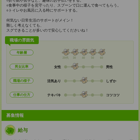
○折り紙や習字など、趣味のお手伝いをする。
○食事中の様子を見守ったり、スプーンで口に運んで食べてもらう。
○トイレやお風呂に入る時にサポートする。
何気ない日常生活のサポートがメイン！
難しく考えなくても、
スグできることが多いので安心してくださいね！
職場の雰囲気
年齢層
20代
30
40
50
60
男女比率
女性
男性
職場の様子
活気あり
しずか
仕事の仕方
テキパキ
コツコツ
募集情報
給与