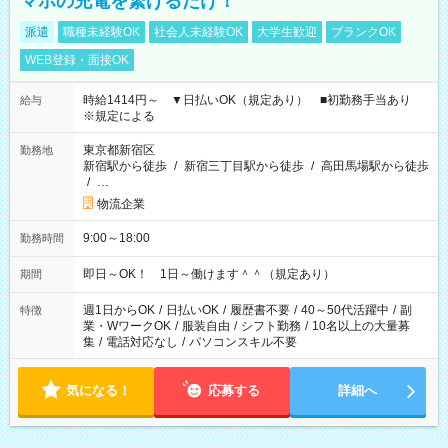
マホの充電を繋げるだけ！
派遣
職種未経験OK
社会人未経験OK
大学生歓迎
ブランクOK
WEB登録・面接OK
時給1414円～ ▼日払いOK（規定あり） ■初勤務手当あり
給与
※規定による
東京都新宿区
勤務地
新宿駅から徒歩
/
新宿三丁目駅から徒歩
/
高田馬場駅から徒歩
/
…
物流企業
9:00～18:00
勤務時間
即日～OK！ 1日～働けます＾＾（規定あり）
期間
週1日からOK
/
日払いOK
/
履歴書不要
/
40～50代活躍中
/
副
特徴
業・WワークOK
/
服装自由
/
シフト勤務
/
10名以上の大量募
集
/
電話対応なし
/
パソコンスキル不要
気になる！
応募する
詳細へ