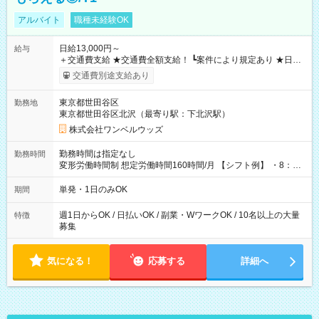
アルバイト
職種未経験OK
日給13,000円～
給与
＋交通費支給 ★交通費全額支給！ ┗案件により規定あり ★日払
いOK！（規定あり） ┗働いたその日に現金GET♪ お仕事後はコ
交通費別途支給あり
ンビニATMから 日払い分を引き落とせます！ 【試用期間】試
用期間なし
東京都世田谷区
勤務地
東京都世田谷区北沢（最寄り駅：下北沢駅）
株式会社ワンベルウッズ
勤務時間は指定なし
勤務時間
変形労働時間制 想定労働時間160時間/月 【シフト例】 ・8：00
～21：00
単発・1日のみOK
期間
週1日からOK / 日払いOK / 副業・WワークOK / 10名以上の大量
特徴
募集
気になる！
応募する
詳細へ