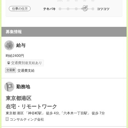
20代
30
40
50
60
仕事の仕方
テキパキ
コツコツ
募集情報
給与
時給2400円
交通費別途支給あり
交通費支給
交通費
勤務地
東京都港区
在宅・リモートワーク
東京都 港区 「神谷町駅」 徒歩 4分,「六本木一丁目駅」 徒歩 7分
コンサルティング会社