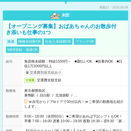
掲載日：2026.08.08
未読
【オープニング募集】おばあちゃんのお散歩付
き添いも仕事の1つ
派遣
職種未経験OK
社会人未経験OK
ブランクOK
WEB登録・面接OK
無資格未経験：時給1500円～ ■週払いOK ■扶養内OK ■日
給与
収1万2000円以上
交通費別途支給あり
交通費全額支給
交通費
東京都豊島区
勤務地
巣鴨駅
/
目白駅
/
北池袋駅
/
…
≪自宅からドアtoドアで30分以内！≫ご希望の勤務地を紹介
します。
9:00～18:00（休憩60分） ■ご希望があれば下記シフトもOK！
勤務時間
早番 7:00～16:00 遅番 10:00～19:00 夜勤 16:30～翌9:30 「家族
と休みを合わせたい」 「余裕を持って夕飯の準備がしたい」
「できれば残業はしたくない」 など、ご希望を教えてください