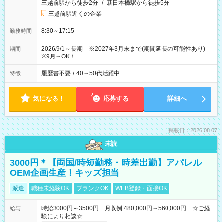
三越前駅から徒歩2分
/
新日本橋駅から徒歩5分
三越前駅近くの企業
8:30～17:15
勤務時間
2026/9/1～長期 ※2027年3月末まで(期間延長の可能性あり)
期間
※9月～OK！
履歴書不要
/
40～50代活躍中
特徴
気になる！
応募する
詳細へ
掲載日：2026.08.07
未読
3000円＊【両国/時短勤務・時差出勤】アパレル
OEM企画生産！キッズ担当
派遣
職種未経験OK
ブランクOK
WEB登録・面接OK
時給3000円～3500円 月収例 480,000円～560,000円 ☆ご経
給与
験により相談☆