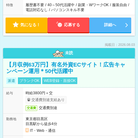
履歴書不要
/
40～50代活躍中
/
副業・WワークOK
/
服装自由
/
特徴
電話対応なし
/
パソコンスキル不要
気になる！
応募する
詳細へ
掲載日：2026.08.03
未読
【月収例63万円】有名外資ECサイト！広告キャ
ンペーン運用＊50代活躍中
派遣
ブランクOK
WEB登録・面接OK
時給3800円＋交
給与
交通費別途支給あり
交通費別途
交通費
東京都目黒区
勤務地
目黒駅から徒歩4分
IT・Web・通信