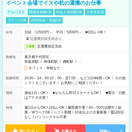
イベント会場でイスや机の運搬のお仕事
アルバイト
職種未経験OK
社会人未経験OK
大学生歓迎
ブランクOK
WEB登録・面接OK
日給：12500円～ 半日：5000円～ ■日払いOK！
給与
交通費別途支給あり
交通費規定支給
交通費
東京都千代田区
勤務地
秋葉原駅
/
神保町駅
/
麹町駅
/
…
オフィス・学校など
20:00～24：00 22：00～翌7:00 …など1日4時間～OK！ その他
勤務時間
シフトもございます！ お気軽にご相談ください！
激短1日～OK！ ■もちろん即日スタートもOK！ ■曜日・日数
期間
はアナタ次第！
週1日からOK
/
日払いOK
/
履歴書不要
/
40～50代活躍中
/
副
特徴
業・WワークOK
/
シフト勤務
/
10名以上の大量募集
/
電話対応
なし
/
パソコンスキル不要
気になる！
応募する
詳細へ