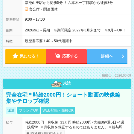
溜池山王駅から徒歩5分
/
六本木一丁目駅から徒歩3分
官公庁・関連団体
9:00～17:00
勤務時間
2026/9/1～長期 ※期間限定:2027年3月末まで ※9月～OK！
期間
履歴書不要
/
40～50代活躍中
特徴
気になる！
応募する
詳細へ
掲載日：2026.08.09
未読
完全在宅＊時給2000円！ショート動画の映像編
集やテロップ確認
派遣
ブランクOK
WEB登録・面接OK
時給2000円 月収例 33万円 時給2000円×実働8h×週5日×4週
給与
+残業5h ※月収例を保証するものではありません。※給与即受
取りサービス利用可（利用条件有）
交通費別途支給あり