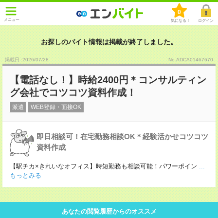
0
メニュー
気になる！
ログイン
お探しのバイト情報は掲載が終了しました。
掲載日 :2026
/
07
/
28
No.ADCA01467670
【電話なし！】時給2400円＊コンサルティン
グ会社でコツコツ資料作成！
派遣
WEB登録・面接OK
即日相談可！在宅勤務相談OK＊経験活かせコツコツ
資料作成
【駅チカ×きれいなオフィス】時短勤務も相談可能！パワーポイン
...
もっとみる
あなたの閲覧履歴からのオススメ