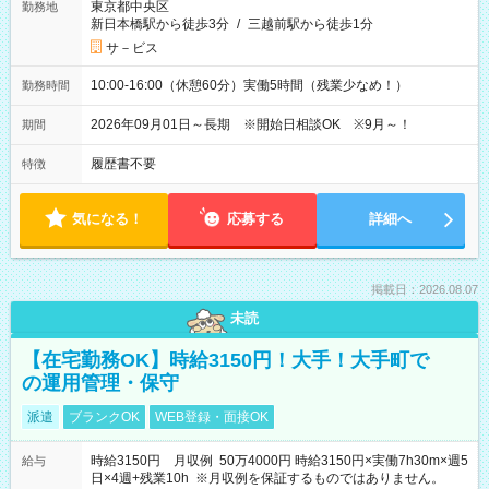
東京都中央区
勤務地
新日本橋駅から徒歩3分
/
三越前駅から徒歩1分
サ－ビス
10:00-16:00（休憩60分）実働5時間（残業少なめ！）
勤務時間
2026年09月01日～長期 ※開始日相談OK ※9月～！
期間
履歴書不要
特徴
気になる！
応募する
詳細へ
掲載日：2026.08.07
未読
【在宅勤務OK】時給3150円！大手！大手町で
の運用管理・保守
派遣
ブランクOK
WEB登録・面接OK
時給3150円 月収例 50万4000円 時給3150円×実働7h30m×週5
給与
日×4週+残業10h ※月収例を保証するものではありません。