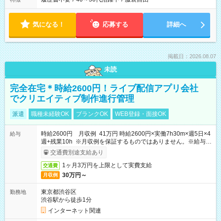
気になる！
応募する
詳細へ
掲載日：2026.08.07
未読
完全在宅＊時給2600円！ライブ配信アプリ会社
でクリエイティブ制作進行管理
派遣
職種未経験OK
ブランクOK
WEB登録・面接OK
時給2600円 月収例 41万円 時給2600円×実働7h30m×週5日×4
給与
週+残業10h ※月収例を保証するものではありません。※給与即
受取りサービス利用可（利用条件有）
交通費別途支給あり
1ヶ月3万円を上限として実費支給
交通費
30万円～
月収例
東京都渋谷区
勤務地
渋谷駅から徒歩1分
インターネット関連