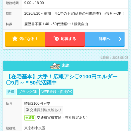
9:00～18:00
勤務時間
2026/8/20～長期 ※1年の予定(延長の可能性有) ※8月～OK！
期間
履歴書不要
/
40～50代活躍中
/
服装自由
特徴
気になる！
応募する
詳細へ
掲載日：2026.08.05
未読
【在宅基本】大手！広報アシ〇2100円エルダー
〇9月～＊50代活躍中
派遣
ブランクOK
WEB登録・面接OK
時給2100円＋交
給与
交通費別途支給あり
交通費実費支給（当社規定あり）
交通費
東京都中央区
勤務地