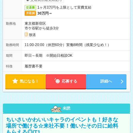
1ヶ月3万円を上限として実費支給
交通費
30万円～
月収例
東京都新宿区
勤務地
市ケ谷駅から徒歩3分
放送
11:00-20:00（休憩60分）実働8時間（残業少なめ！）
勤務時間
即日～長期 ※開始日相談OK
期間
履歴書不要
特徴
気になる！
応募する
詳細へ
未読
ちいさいかわいいキャラのイベントも！好きな
場所で働ける☆来社不要！働いたその日に給料
もらえる◎/T1