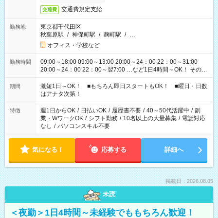
交通費規定支給
交通費
東京都千代田区
勤務地
秋葉原駅
/
神保町駅
/
麹町駅
/
…
オフィス・学校など
09:00～18:00 09:00～13:00 20:00～24：00 22：00～31:00
勤務時間
20:00～24：00 22：00～翌7:00 …など1日4時間～OK！ その他
シフトもございます！ お気軽にご相談ください！
激短1日～OK！ ■もちろん即日スタートもOK！ ■曜日・日数
期間
はアナタ次第！
週1日からOK
/
日払いOK
/
履歴書不要
/
40～50代活躍中
/
副
特徴
業・WワークOK
/
シフト勤務
/
10名以上の大量募集
/
電話対応
なし
/
パソコンスキル不要
気になる！
応募する
詳細へ
掲載日：2026.08.05
未読
＜夜勤＞1日4時間～未経験でももちろん歓迎！