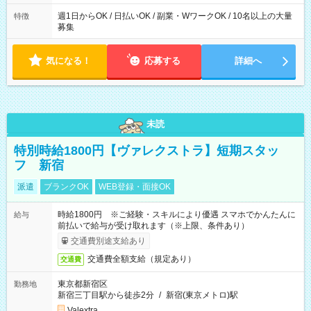
週1日からOK / 日払いOK / 副業・WワークOK / 10名以上の大量
特徴
募集
気になる！
応募する
詳細へ
未読
特別時給1800円【ヴァレクストラ】短期スタッ
フ 新宿
派遣
ブランクOK
WEB登録・面接OK
時給1800円 ※ご経験・スキルにより優遇 スマホでかんたんに
給与
前払いで給与が受け取れます（※上限、条件あり）
交通費別途支給あり
交通費全額支給（規定あり）
交通費
東京都新宿区
勤務地
新宿三丁目駅から徒歩2分
/
新宿(東京メトロ)駅
Valextra