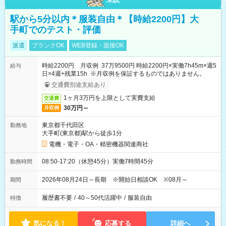
駅から5分以内＊服装自由＊【時給2200円】大
手町でのテスト・評価
派遣
ブランクOK
WEB登録・面接OK
時給2200円 月収例 37万9500円 時給2200円×実働7h45m×週5
給与
日×4週+残業15h ※月収例を保証するものではありません。
交通費別途支給あり
1ヶ月3万円を上限として実費支給
交通費
30万円～
月収例
東京都千代田区
勤務地
大手町(東京都)駅から徒歩1分
電機・電子・OA・精密機器関連商社
08:50-17:20（休憩45分）実働7時間45分
勤務時間
2026年08月24日～長期 ※開始日相談OK ※08月～
期間
履歴書不要
/
40～50代活躍中
/
服装自由
特徴
気になる！
応募する
詳細へ