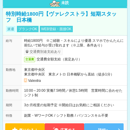
未読
特別時給1800円【ヴァレクストラ】短期スタッ
フ 日本橋
派遣
ブランクOK
WEB登録・面接OK
時給1800円 ※ご経験・スキルにより優遇 スマホでかんたんに
給与
前払いで給与が受け取れます（※上限、条件あり）
交通費別途支給あり
交通費全額支給（規定あり）
交通費
東京都中央区
勤務地
東京都中央区 東京メトロ 日本橋駅から直結（徒歩1分）
Valextra
10:00～20:00 実働7.5時間／休憩1.5時間 営業時間に合わせた
勤務時間
シフト制
3か月程度の短期予定 ※開始日はお気軽にご相談ください
期間
副業・WワークOK
/
シフト勤務
/
パソコンスキル不要
特徴