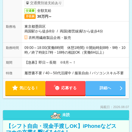
交通費別途支給あり
全額支給
交通費
30万円～
月収例
東京都墨田区
勤務地
両国駅から徒歩8分
/
両国(都営線)駅から徒歩4分
衣料用繊維製品企画・販売
09:00～18:00(実働8時間 休憩1時間) ※開始時刻8時・9時・10
勤務時間
時／終了時刻17時・18時の相談OK（実働6H以上）
【急募】即日～長期 ※8月～！
期間
履歴書不要
/
40～50代活躍中
/
服装自由
/
パソコンスキル不要
特徴
気になる！
応募する
詳細へ
掲載日：2026.08.07
未読
【シフト自由・現金手渡しOK】iPhoneなどス