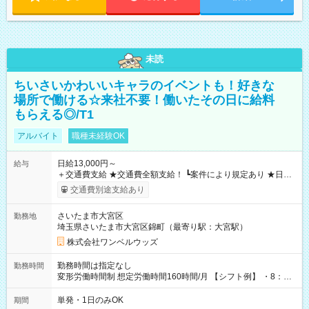
未読
ちいさいかわいいキャラのイベントも！好きな
場所で働ける☆来社不要！働いたその日に給料
もらえる◎/T1
アルバイト
職種未経験OK
日給13,000円～
給与
＋交通費支給 ★交通費全額支給！ ┗案件により規定あり ★日払
いOK！（規定あり） ┗働いたその日に現金GET♪ お仕事後はコ
交通費別途支給あり
ンビニATMから 日払い分を引き落とせます！ 【試用期間】試
用期間なし
さいたま市大宮区
勤務地
埼玉県さいたま市大宮区錦町（最寄り駅：大宮駅）
株式会社ワンベルウッズ
勤務時間は指定なし
勤務時間
変形労働時間制 想定労働時間160時間/月 【シフト例】 ・8：00
～21：00
単発・1日のみOK
期間