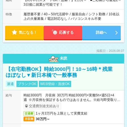
【8月中のスタートOK！急募！】2カ月～ ■ご応募から最短2～
期間
ね。 ※Wワーク希望の方へ 今ご覧のお仕事で希望する勤務時間
3日後に就業が可能です！
と、もう1つのお仕事の勤務時間。 合計で週40時間を超える場
合は応募できません。
履歴書不要
/
40～50代活躍中
/
服装自由
/
シフト勤務
/
10名以
特徴
上の大量募集
/
電話対応なし
/
パソコンスキル不要
気になる！
応募する
詳細へ
掲載日：2026.08.07
未読
【在宅勤務OK】時給3000円！10～16時＊残業
ほぼなし▼新日本橋で一般事務
派遣
ブランクOK
WEB登録・面接OK
時給3000円 月収例 30万円 時給3000円×実働5h×週5日×4
給与
週 ※月収例を保証するものではありません。※給与即受取りサ
ービス利用可（利用条件有）
交通費別途支給あり
1ヶ月3万円を上限として実費支給
交通費
30万円～
月収例