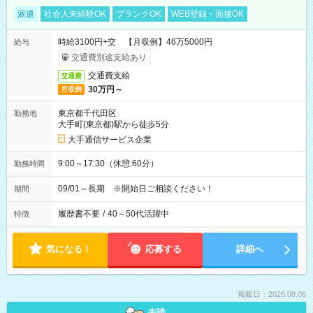
派遣
社会人未経験OK
ブランクOK
WEB登録・面接OK
時給3100円+交 【月収例】46万5000円
給与
交通費別途支給あり
交通費支給
交通費
30万円～
月収例
東京都千代田区
勤務地
大手町(東京都)駅から徒歩5分
大手通信サービス企業
9:00～17:30（休憩:60分）
勤務時間
09/01～長期 ※開始日ご相談ください！
期間
履歴書不要
/
40～50代活躍中
特徴
気になる！
応募する
詳細へ
掲載日：2026.08.06
未読