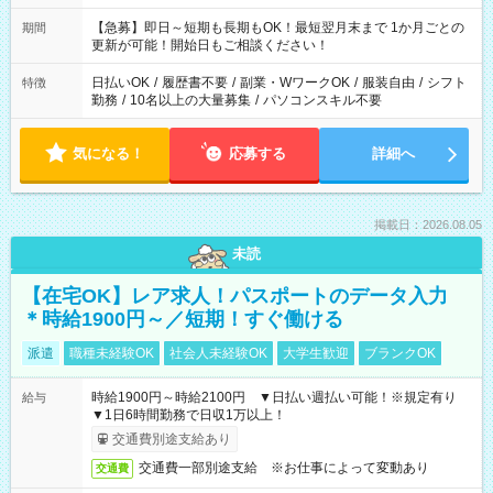
【急募】即日～短期も長期もOK！最短翌月末まで 1か月ごとの
期間
更新が可能！開始日もご相談ください！
日払いOK
/
履歴書不要
/
副業・WワークOK
/
服装自由
/
シフト
特徴
勤務
/
10名以上の大量募集
/
パソコンスキル不要
気になる！
応募する
詳細へ
掲載日：2026.08.05
未読
【在宅OK】レア求人！パスポートのデータ入力
＊時給1900円～／短期！すぐ働ける
派遣
職種未経験OK
社会人未経験OK
大学生歓迎
ブランクOK
時給1900円～時給2100円 ▼日払い週払い可能！※規定有り
給与
▼1日6時間勤務で日収1万以上！
交通費別途支給あり
交通費一部別途支給 ※お仕事によって変動あり
交通費