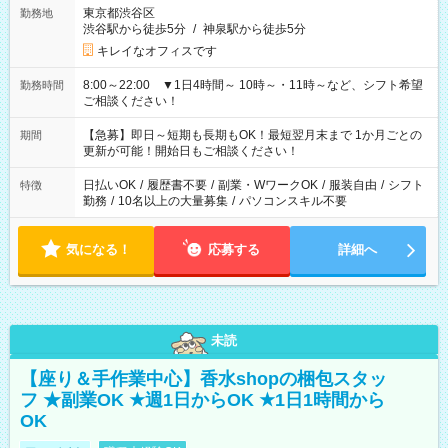
東京都渋谷区
勤務地
渋谷駅から徒歩5分
/
神泉駅から徒歩5分
キレイなオフィスです
8:00～22:00 ▼1日4時間～ 10時～・11時～など、シフト希望
勤務時間
ご相談ください！
【急募】即日～短期も長期もOK！最短翌月末まで 1か月ごとの
期間
更新が可能！開始日もご相談ください！
日払いOK
/
履歴書不要
/
副業・WワークOK
/
服装自由
/
シフト
特徴
勤務
/
10名以上の大量募集
/
パソコンスキル不要
気になる！
応募する
詳細へ
未読
【座り＆手作業中心】香水shopの梱包スタッ
フ ★副業OK ★週1日からOK ★1日1時間から
OK