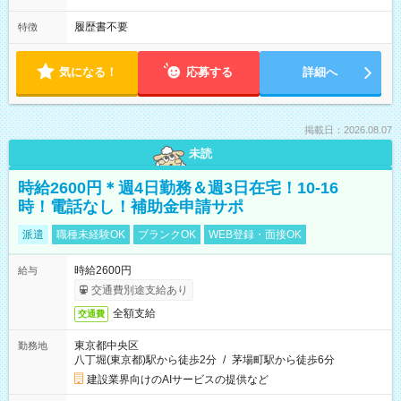
履歴書不要
特徴
気になる！
応募する
詳細へ
掲載日：2026.08.07
未読
時給2600円＊週4日勤務＆週3日在宅！10-16
時！電話なし！補助金申請サポ
派遣
職種未経験OK
ブランクOK
WEB登録・面接OK
時給2600円
給与
交通費別途支給あり
全額支給
交通費
東京都中央区
勤務地
八丁堀(東京都)駅から徒歩2分
/
茅場町駅から徒歩6分
建設業界向けのAIサービスの提供など