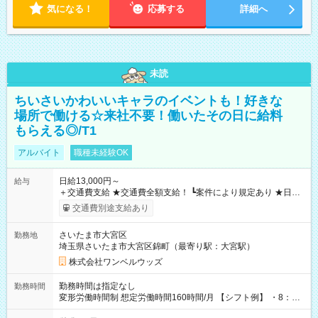
気になる！
応募する
詳細へ
未読
ちいさいかわいいキャラのイベントも！好きな
場所で働ける☆来社不要！働いたその日に給料
もらえる◎/T1
アルバイト
職種未経験OK
日給13,000円～
給与
＋交通費支給 ★交通費全額支給！ ┗案件により規定あり ★日払
いOK！（規定あり） ┗働いたその日に現金GET♪ お仕事後はコ
交通費別途支給あり
ンビニATMから 日払い分を引き落とせます！ 【試用期間】試
用期間なし
さいたま市大宮区
勤務地
埼玉県さいたま市大宮区錦町（最寄り駅：大宮駅）
株式会社ワンベルウッズ
勤務時間は指定なし
勤務時間
変形労働時間制 想定労働時間160時間/月 【シフト例】 ・8：00
～21：00