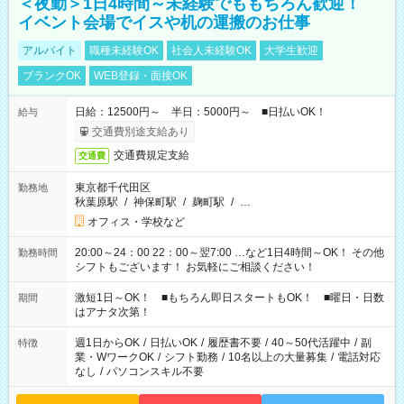
＜夜勤＞1日4時間～未経験でももちろん歓迎！
イベント会場でイスや机の運搬のお仕事
アルバイト
職種未経験OK
社会人未経験OK
大学生歓迎
ブランクOK
WEB登録・面接OK
日給：12500円～ 半日：5000円～ ■日払いOK！
給与
交通費別途支給あり
交通費規定支給
交通費
東京都千代田区
勤務地
秋葉原駅
/
神保町駅
/
麹町駅
/
…
オフィス・学校など
20:00～24：00 22：00～翌7:00 …など1日4時間～OK！ その他
勤務時間
シフトもございます！ お気軽にご相談ください！
激短1日～OK！ ■もちろん即日スタートもOK！ ■曜日・日数
期間
はアナタ次第！
週1日からOK
/
日払いOK
/
履歴書不要
/
40～50代活躍中
/
副
特徴
業・WワークOK
/
シフト勤務
/
10名以上の大量募集
/
電話対応
なし
/
パソコンスキル不要