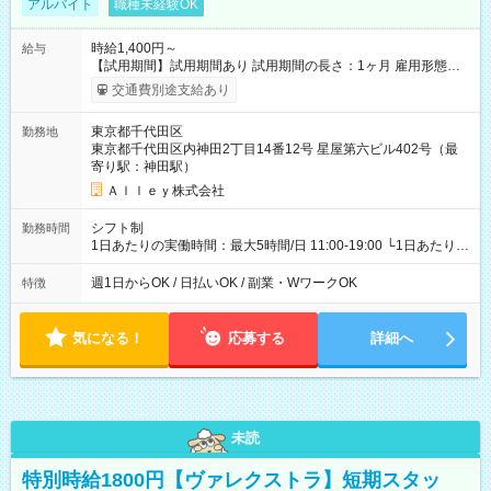
アルバイト
職種未経験OK
時給1,400円～
給与
【試用期間】試用期間あり 試用期間の長さ：1ヶ月 雇用形態、
給与は本採用時と同じです。
交通費別途支給あり
東京都千代田区
勤務地
東京都千代田区内神田2丁目14番12号 星屋第六ビル402号（最
寄り駅：神田駅）
Ａｌｌｅｙ株式会社
シフト制
勤務時間
1日あたりの実働時間：最大5時間/日 11:00-19:00 └1日あたりの
実働時間：1-5時間 └上記の時間帯内であれば、いつでも勤務可
能！ └平日・土曜日の中で、お好きな曜日でご勤務いただけま
週1日からOK / 日払いOK / 副業・WワークOK
特徴
す！ 【シフト例】 ・11:00～14:00 ・16:30～19:00 ・13:00～
18:00 などのように、自由な働き方が可能なお仕事です！
気になる！
応募する
詳細へ
未読
特別時給1800円【ヴァレクストラ】短期スタッ