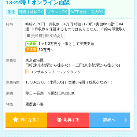
13-22時！オンライン面談
派遣
職種未経験OK
ブランクOK
WEB登録・面接OK
時給2170円 月収例 34万円 時給2170円×実働8h×週5日×4
給与
週 ※月収例を保証するものではありません。※給与即受取りサ
ービス利用可（利用条件有）
交通費別途支給あり
1ヶ月3万円を上限として実費支給
交通費
30万円～
月収例
東京都港区
勤務地
田町(東京都)駅から徒歩4分
/
三田(東京都)駅から徒歩6分
コンサルタント・シンクタンク
13:00-22:00（休憩60分）実働8時間（残業少なめ！）
勤務時間
即日～長期 ※開始日相談OK
期間
履歴書不要
特徴
気になる！
応募する
詳細へ