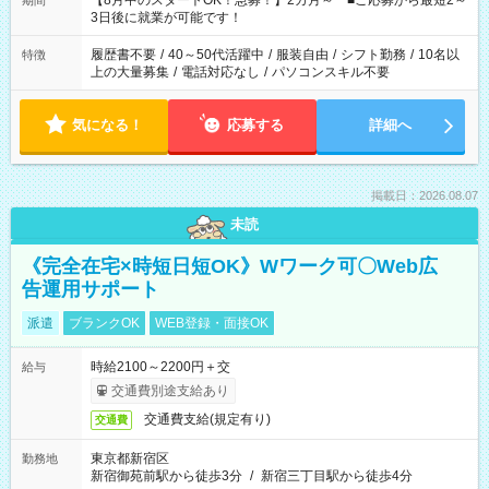
【8月中のスタートOK！急募！】2カ月～ ■ご応募から最短2～
期間
ね。 ※Wワーク希望の方へ 今ご覧のお仕事で希望する勤務時間
3日後に就業が可能です！
と、もう1つのお仕事の勤務時間。 合計で週40時間を超える場
合は応募できません。
履歴書不要
/
40～50代活躍中
/
服装自由
/
シフト勤務
/
10名以
特徴
上の大量募集
/
電話対応なし
/
パソコンスキル不要
気になる！
応募する
詳細へ
掲載日：2026.08.07
未読
《完全在宅×時短日短OK》Wワーク可〇Web広
告運用サポート
派遣
ブランクOK
WEB登録・面接OK
時給2100～2200円＋交
給与
交通費別途支給あり
交通費支給(規定有り)
交通費
東京都新宿区
勤務地
新宿御苑前駅から徒歩3分
/
新宿三丁目駅から徒歩4分