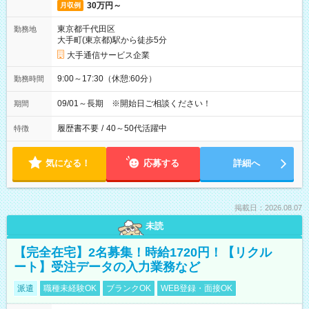
30万円～
月収例
東京都千代田区
勤務地
大手町(東京都)駅から徒歩5分
大手通信サービス企業
9:00～17:30（休憩:60分）
勤務時間
09/01～長期 ※開始日ご相談ください！
期間
履歴書不要
/
40～50代活躍中
特徴
気になる！
応募する
詳細へ
掲載日：2026.08.07
未読
【完全在宅】2名募集！時給1720円！【リクル
ート】受注データの入力業務など
派遣
職種未経験OK
ブランクOK
WEB登録・面接OK