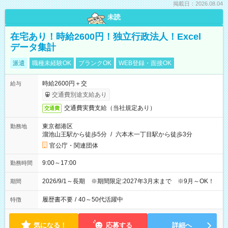
掲載日：2026.08.04
未読
在宅あり！時給2600円！独立行政法人！Excel
データ集計
派遣
職種未経験OK
ブランクOK
WEB登録・面接OK
時給2600円＋交
給与
交通費別途支給あり
交通費実費支給（当社規定あり）
交通費
東京都港区
勤務地
溜池山王駅から徒歩5分
/
六本木一丁目駅から徒歩3分
官公庁・関連団体
9:00～17:00
勤務時間
2026/9/1～長期 ※期間限定:2027年3月末まで ※9月～OK！
期間
履歴書不要
/
40～50代活躍中
特徴
気になる！
応募する
詳細へ