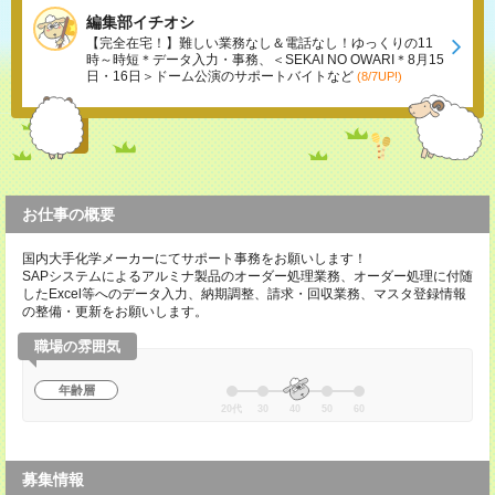
編集部イチオシ
【完全在宅！】難しい業務なし＆電話なし！ゆっくりの11
時～時短＊データ入力・事務、＜SEKAI NO OWARI＊8月15
日・16日＞ドーム公演のサポートバイトなど
(8/7UP!)
お仕事の概要
国内大手化学メーカーにてサポート事務をお願いします！
SAPシステムによるアルミナ製品のオーダー処理業務、オーダー処理に付随
したExcel等へのデータ入力、納期調整、請求・回収業務、マスタ登録情報
の整備・更新をお願いします。
職場の雰囲気
年齢層
20代
30
40
50
60
募集情報