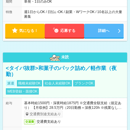
単発・1日のみOK
期間
週1日からOK / 日払いOK / 副業・WワークOK / 10名以上の大量
特徴
募集
気になる！
応募する
詳細へ
未読
<タイパ抜群>和菓子のパック詰め／軽作業（夜
勤）
派遣
職種未経験OK
社会人未経験OK
ブランクOK
WEB登録・面接OK
基本時給1500円・深夜時給1875円 ※交通費全額支給（規定あ
給与
り） 【月収例】28.5万円（20日勤務＋深夜120h ※残業なしの場
合）
交通費別途支給あり
交通費支給あり
交通費