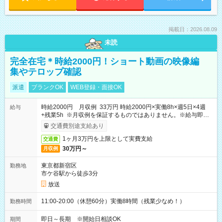
掲載日：2026.08.09
未読
完全在宅＊時給2000円！ショート動画の映像編
集やテロップ確認
派遣
ブランクOK
WEB登録・面接OK
時給2000円 月収例 33万円 時給2000円×実働8h×週5日×4週
給与
+残業5h ※月収例を保証するものではありません。※給与即受
取りサービス利用可（利用条件有）
交通費別途支給あり
1ヶ月3万円を上限として実費支給
交通費
30万円～
月収例
東京都新宿区
勤務地
市ケ谷駅から徒歩3分
放送
11:00-20:00（休憩60分）実働8時間（残業少なめ！）
勤務時間
即日～長期 ※開始日相談OK
期間