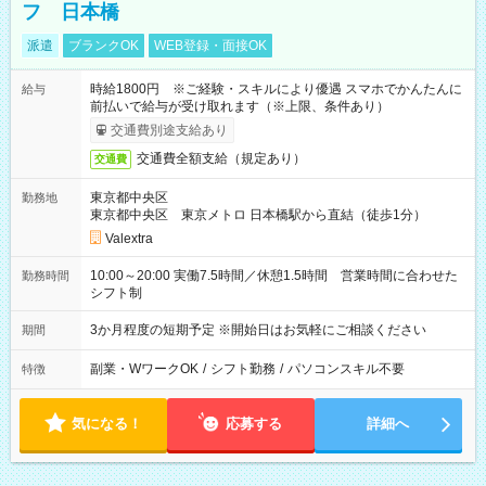
フ 日本橋
派遣
ブランクOK
WEB登録・面接OK
時給1800円 ※ご経験・スキルにより優遇 スマホでかんたんに
給与
前払いで給与が受け取れます（※上限、条件あり）
交通費別途支給あり
交通費全額支給（規定あり）
交通費
東京都中央区
勤務地
東京都中央区 東京メトロ 日本橋駅から直結（徒歩1分）
Valextra
10:00～20:00 実働7.5時間／休憩1.5時間 営業時間に合わせた
勤務時間
シフト制
3か月程度の短期予定 ※開始日はお気軽にご相談ください
期間
副業・WワークOK
/
シフト勤務
/
パソコンスキル不要
特徴
気になる！
応募する
詳細へ