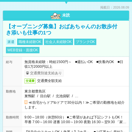
掲載日：2026.08.09
未読
【オープニング募集】おばあちゃんのお散歩付
き添いも仕事の1つ
派遣
職種未経験OK
社会人未経験OK
ブランクOK
WEB登録・面接OK
無資格未経験：時給1500円～ ■週払いOK ■扶養内OK ■日
給与
収1万2000円以上
交通費別途支給あり
交通費全額支給
交通費
東京都豊島区
勤務地
巣鴨駅
/
目白駅
/
北池袋駅
/
…
≪自宅からドアtoドアで30分以内！≫ご希望の勤務地を紹介
します。
9:00～18:00（休憩60分） ■ご希望があれば下記シフトもOK！
勤務時間
早番 7:00～16:00 遅番 10:00～19:00 夜勤 16:30～翌9:30 「家族
と休みを合わせたい」 「余裕を持って夕飯の準備がしたい」
「できれば残業はしたくない」 など、ご希望を教えてください