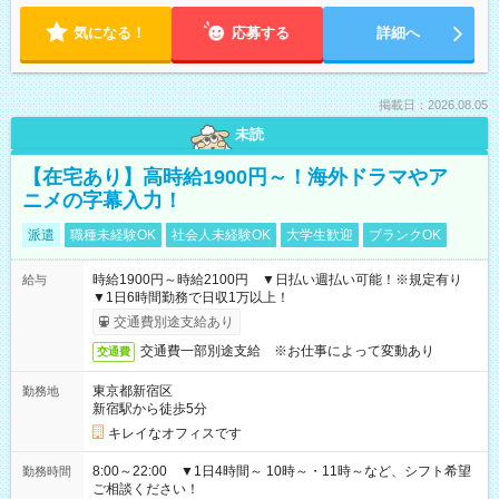
気になる！
応募する
詳細へ
掲載日：2026.08.05
未読
【在宅あり】高時給1900円～！海外ドラマやア
ニメの字幕入力！
派遣
職種未経験OK
社会人未経験OK
大学生歓迎
ブランクOK
時給1900円～時給2100円 ▼日払い週払い可能！※規定有り
給与
▼1日6時間勤務で日収1万以上！
交通費別途支給あり
交通費一部別途支給 ※お仕事によって変動あり
交通費
東京都新宿区
勤務地
新宿駅から徒歩5分
キレイなオフィスです
8:00～22:00 ▼1日4時間～ 10時～・11時～など、シフト希望
勤務時間
ご相談ください！