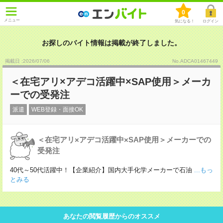
0
メニュー
気になる！
ログイン
お探しのバイト情報は掲載が終了しました。
掲載日 :2026
/
07
/
06
No.ADCA01467449
＜在宅アリ×アデコ活躍中×SAP使用＞メーカ
ーでの受発注
派遣
WEB登録・面接OK
＜在宅アリ×アデコ活躍中×SAP使用＞メーカーでの
受発注
40代～50代活躍中！【企業紹介】国内大手化学メーカーで石油
...もっ
とみる
あなたの閲覧履歴からのオススメ