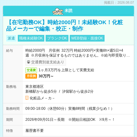
掲載日：2026.08.07
未読
【在宅勤務OK】時給2000円！未経験OK！化粧
品メーカーで編集・校正・制作
派遣
職種未経験OK
ブランクOK
WEB登録・面接OK
時給2000円 月収例 32万円 時給2000円×実働8h×週5日×4
給与
週 ※月収例を保証するものではありません。※給与即受取りサ
ービス利用可（利用条件有）
交通費別途支給あり
1ヶ月3万円を上限として実費支給
交通費
30万円～
月収例
東京都港区
勤務地
新橋駅から徒歩5分
/
汐留駅から徒歩2分
化粧品メ－カ－
09:00-18:00（休憩60分）実働8時間（残業少なめ！）
勤務時間
2026年09月01日～長期 ※開始日相談OK ※9月～！
期間
履歴書不要
特徴