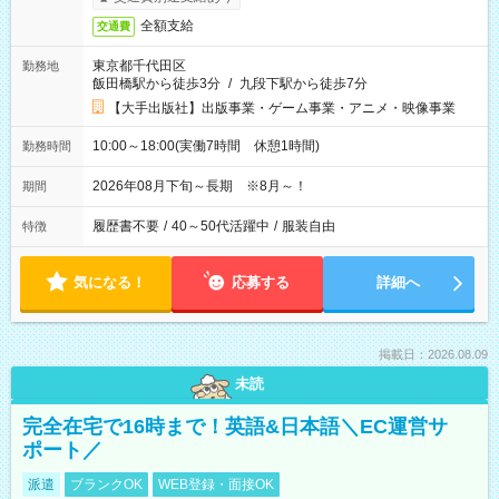
全額支給
交通費
東京都千代田区
勤務地
飯田橋駅から徒歩3分
/
九段下駅から徒歩7分
【大手出版社】出版事業・ゲーム事業・アニメ・映像事業
10:00～18:00(実働7時間 休憩1時間)
勤務時間
2026年08月下旬～長期 ※8月～！
期間
履歴書不要
/
40～50代活躍中
/
服装自由
特徴
気になる！
応募する
詳細へ
掲載日：2026.08.09
未読
完全在宅で16時まで！英語&日本語＼EC運営サ
ポート／
派遣
ブランクOK
WEB登録・面接OK