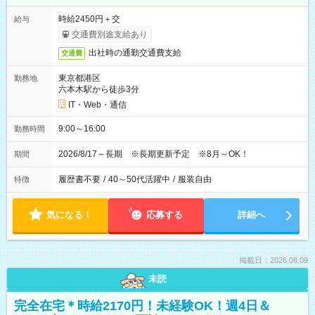
時給2450円＋交
給与
交通費別途支給あり
出社時の通勤交通費支給
交通費
東京都港区
勤務地
六本木駅から徒歩3分
IT・Web・通信
9:00～16:00
勤務時間
2026/8/17～長期 ※長期更新予定 ※8月～OK！
期間
履歴書不要
/
40～50代活躍中
/
服装自由
特徴
気になる！
応募する
詳細へ
掲載日：2026.08.09
未読
完全在宅＊時給2170円！未経験OK！週4日＆