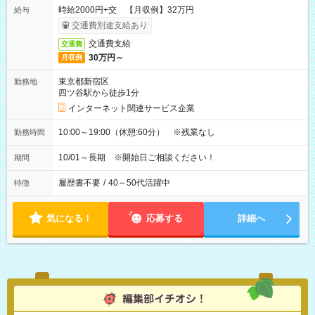
時給2000円+交 【月収例】32万円
給与
交通費別途支給あり
交通費支給
交通費
30万円～
月収例
東京都新宿区
勤務地
四ツ谷駅から徒歩1分
インターネット関連サービス企業
10:00～19:00（休憩:60分） ※残業なし
勤務時間
10/01～長期 ※開始日ご相談ください！
期間
履歴書不要
/
40～50代活躍中
特徴
気になる！
応募する
詳細へ