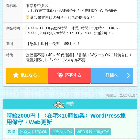
東京都中央区
勤務地
八丁堀(東京都)駅から徒歩2分
/
茅場町駅から徒歩6分
建設業界向けのAIサービスの提供など
10:00～17:00(実働6時間 休憩1時間) ※定時：10:00～
勤務時間
19:00（※終わりの時間：16:00～19:00で相談可！）
【急募】即日～長期 ※8月～！
期間
履歴書不要
/
40～50代活躍中
/
副業・WワークOK
/
服装自由
/
特徴
電話対応なし
/
パソコンスキル不要
気になる！
応募する
詳細へ
掲載日：2026.08.07
未読
時給2000円！〈在宅×10時始業〉WordPress運
用保守・Web更新
派遣
社会人未経験OK
ブランクOK
WEB登録・面接OK