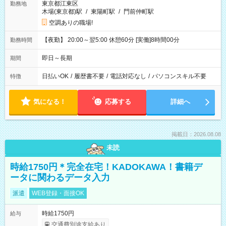
東京都江東区
勤務地
木場(東京都)駅
/
東陽町駅
/
門前仲町駅
空調ありの職場!
【夜勤】 20:00～翌5:00 休憩60分 [実働]8時間00分
勤務時間
即日～長期
期間
日払いOK
/
履歴書不要
/
電話対応なし
/
パソコンスキル不要
特徴
気になる！
応募する
詳細へ
掲載日：2026.08.08
未読
時給1750円＊完全在宅！KADOKAWA！書籍デ
ータに関わるデータ入力
派遣
WEB登録・面接OK
時給1750円
給与
交通費別途支給あり