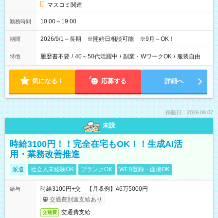
マスコミ関連
10:00～19:00
勤務時間
2026/9/1～長期 ※開始日相談可能 ※9月～OK！
期間
履歴書不要
/
40～50代活躍中
/
副業・WワークOK
/
服装自由
特徴
気になる！
応募する
詳細へ
掲載日：2026.08.07
未読
時給3100円！！完全在宅もOK！！生成AI活
用・業務改善推進
派遣
社会人未経験OK
ブランクOK
WEB登録・面接OK
時給3100円+交 【月収例】46万5000円
給与
交通費別途支給あり
交通費支給
交通費