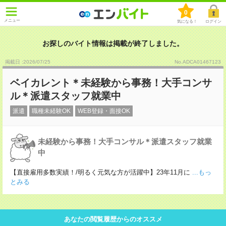
0
メニュー
気になる！
ログイン
お探しのバイト情報は掲載が終了しました。
掲載日 :2026
/
07
/
25
No.ADCA01467123
ベイカレント＊未経験から事務！大手コンサ
ル＊派遣スタッフ就業中
派遣
職種未経験OK
WEB登録・面接OK
未経験から事務！大手コンサル＊派遣スタッフ就業
中
【直接雇用多数実績！/明るく元気な方が活躍中】23年11月に
...もっ
とみる
あなたの閲覧履歴からのオススメ