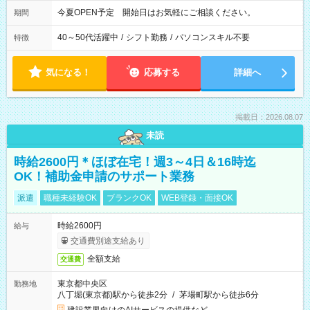
今夏OPEN予定 開始日はお気軽にご相談ください。
期間
40～50代活躍中
/
シフト勤務
/
パソコンスキル不要
特徴
気になる！
応募する
詳細へ
掲載日：2026.08.07
未読
時給2600円＊ほぼ在宅！週3～4日＆16時迄
OK！補助金申請のサポート業務
派遣
職種未経験OK
ブランクOK
WEB登録・面接OK
時給2600円
給与
交通費別途支給あり
全額支給
交通費
東京都中央区
勤務地
八丁堀(東京都)駅から徒歩2分
/
茅場町駅から徒歩6分