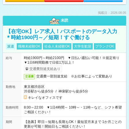
掲載日：2026.08.05
未読
【在宅OK】レア求人！パスポートのデータ入力
＊時給1900円～／短期！すぐ働ける
派遣
職種未経験OK
社会人未経験OK
大学生歓迎
ブランクOK
時給1900円～時給2100円 ▼日払い週払い可能！※規定有り
給与
▼1日6時間勤務で日収1万以上！
交通費別途支給あり
交通費一部別途支給 ※お仕事によって変動あり
交通費
東京都渋谷区
勤務地
渋谷駅から徒歩5分
/
神泉駅から徒歩5分
キレイなオフィスです
8:00～22:00 ▼1日4時間～ 10時～・11時～など、シフト希望
勤務時間
ご相談ください！
【急募】即日～短期も長期もOK！最短翌月末まで 1か月ごとの
期間
更新が可能！開始日もご相談ください！