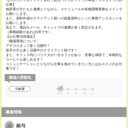
【大手コンサルティング会社であるベイカレントでの事務アシスタントのお
仕事】
他部署の方たちと連携とりながら、スケジュールや各種調整業務をメインで
お願いします。
また、資料作成やクライアント様への提案資料といった事務アシスタントを
お願いします。
加えて、電話やメール、チャットでの連携が多く想定されます。
（事務経験があればOKです）
【お仕事内容補足】
〈職場環境について〉
アデコスタッフ多く活躍中！
若手の方も多く活躍中のクライアント様です！
また、オフィス内にバリスタがいるカフェがあり、安価な値段で、本格的な
コーヒーも楽しめます！
コミュニケーションとりながら仕事を進めていきたい方にはおススメのお仕
事です！
職場の雰囲気
年齢層
20代
30
40
50
60
募集情報
給与