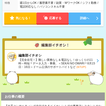
週1日からOK
/
履歴書不要
/
副業・WワークOK
/
シフト勤務
/
特徴
電話対応なし
/
パソコンスキル不要
気になる！
応募する
詳細へ
編集部イチオシ
【完全在宅！】難しい業務なし＆電話なし！ゆっくりの11
時～時短＊データ入力・事務、＜SEKAI NO OWARI＊8月15
日・16日＞ドーム公演のサポートバイトなど
(8/7UP!)
お仕事の概要