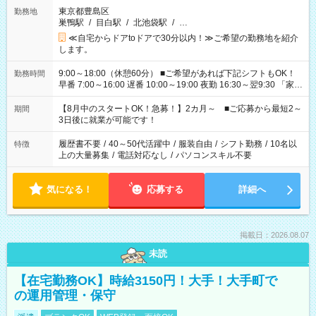
東京都豊島区
勤務地
巣鴨駅
/
目白駅
/
北池袋駅
/
…
≪自宅からドアtoドアで30分以内！≫ご希望の勤務地を紹介
します。
9:00～18:00（休憩60分） ■ご希望があれば下記シフトもOK！
勤務時間
早番 7:00～16:00 遅番 10:00～19:00 夜勤 16:30～翌9:30 「家族
と休みを合わせたい」 「余裕を持って夕飯の準備がしたい」
「できれば残業はしたくない」 など、ご希望を教えてください
【8月中のスタートOK！急募！】2カ月～ ■ご応募から最短2～
期間
ね。 ※Wワーク希望の方へ 今ご覧のお仕事で希望する勤務時間
3日後に就業が可能です！
と、もう1つのお仕事の勤務時間。 合計で週40時間を超える場
合は応募できません。
履歴書不要
/
40～50代活躍中
/
服装自由
/
シフト勤務
/
10名以
特徴
上の大量募集
/
電話対応なし
/
パソコンスキル不要
気になる！
応募する
詳細へ
掲載日：2026.08.07
未読
【在宅勤務OK】時給3150円！大手！大手町で
の運用管理・保守