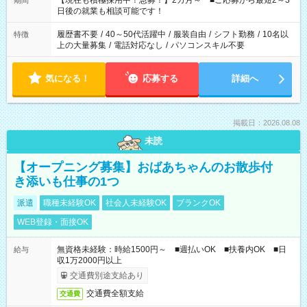
【現在も積極採用中！急募！】2カ月～ ■ご応募から最短2～3
期間
の方へ 今ご覧のお仕事で希望する勤務時間と、もう1つのお仕事
日後の就業も相談可能です！
の勤務時間。 合計で週40時間を超える場合は応募できません。
履歴書不要
/
40～50代活躍中
/
服装自由
/
シフト勤務
/
10名以
特徴
上の大量募集
/
電話対応なし
/
パソコンスキル不要
気になる！
応募する
詳細へ
掲載日：2026.08.08
未読
【オープニング募集】おばあちゃんのお散歩付
き添いも仕事の1つ
派遣
職種未経験OK
社会人未経験OK
ブランクOK
WEB登録・面接OK
無資格未経験：時給1500円～ ■週払いOK ■扶養内OK ■日
給与
収1万2000円以上
交通費別途支給あり
交通費全額支給
交通費