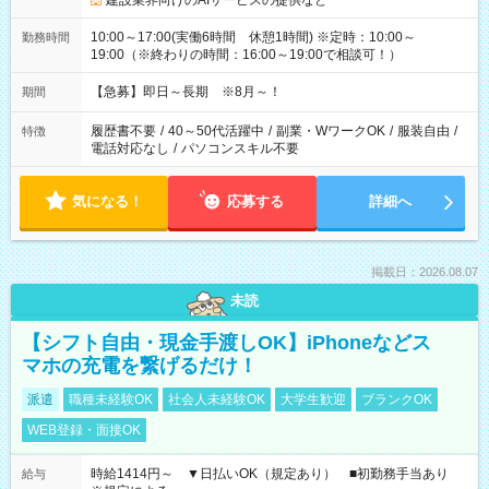
建設業界向けのAIサービスの提供など
10:00～17:00(実働6時間 休憩1時間) ※定時：10:00～
勤務時間
19:00（※終わりの時間：16:00～19:00で相談可！）
【急募】即日～長期 ※8月～！
期間
履歴書不要
/
40～50代活躍中
/
副業・WワークOK
/
服装自由
/
特徴
電話対応なし
/
パソコンスキル不要
気になる！
応募する
詳細へ
掲載日：2026.08.07
未読
【シフト自由・現金手渡しOK】iPhoneなどス
マホの充電を繋げるだけ！
派遣
職種未経験OK
社会人未経験OK
大学生歓迎
ブランクOK
WEB登録・面接OK
時給1414円～ ▼日払いOK（規定あり） ■初勤務手当あり
給与