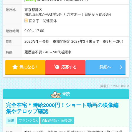
東京都港区
勤務地
溜池山王駅から徒歩5分
/
六本木一丁目駅から徒歩3分
官公庁・関連団体
9:00～17:00
勤務時間
2026/9/1～長期 ※期間限定:2027年3月末まで ※9月～OK！
期間
履歴書不要
/
40～50代活躍中
特徴
気になる！
応募する
詳細へ
掲載日：2026.08.08
未読
完全在宅＊時給2000円！ショート動画の映像編
集やテロップ確認
派遣
ブランクOK
WEB登録・面接OK