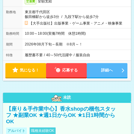
全額支給
交通費
東京都千代田区
勤務地
飯田橋駅から徒歩3分
/
九段下駅から徒歩7分
【大手出版社】出版事業・ゲーム事業・アニメ・映像事業
10:00～18:00(実働7時間 休憩1時間)
勤務時間
2026年08月下旬～長期 ※8月～！
期間
履歴書不要
/
40～50代活躍中
/
服装自由
特徴
気になる！
応募する
詳細へ
未読
【座り＆手作業中心】香水shopの梱包スタッ
フ ★副業OK ★週1日からOK ★1日1時間から
OK
アルバイト
職種未経験OK