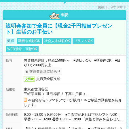
掲載日：2026.08.08
未読
説明会参加で全員に【現金2千円相当プレゼン
ト】生活のお手伝い
派遣
職種未経験OK
社会人未経験OK
ブランクOK
WEB登録・面接OK
無資格未経験：時給1500円～ ■週払いOK ■扶養内OK ■日
給与
収1万2000円以上
交通費別途支給あり
交通費全額支給
交通費
東京都世田谷区
勤務地
三軒茶屋駅
/
世田谷駅
/
下高井戸駅
/
…
≪自宅からドアtoドアで30分以内！≫ご希望の勤務地を紹介
します。
9:00～18:00（休憩60分） ■ご希望があれば下記シフトもOK！
勤務時間
早番 7:00～16:00 遅番 10:00～19:00 「家族と休みを合わせた
い」 「余裕を持って夕飯の準備がしたい」 「できれば残業はし
たくない」 など、ご希望を教えてくださいね。 ※Wワーク希望