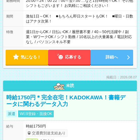
20:00～24：00 22：00～翌7:00 …など1日4時間～OK！ その他
勤務時間
シフトもございます！ お気軽にご相談ください！
激短1日～OK！ ■もちろん即日スタートもOK！ ■曜日・日数
期間
はアナタ次第！
週1日からOK
/
日払いOK
/
履歴書不要
/
40～50代活躍中
/
副
特徴
業・WワークOK
/
シフト勤務
/
10名以上の大量募集
/
電話対応
なし
/
パソコンスキル不要
気になる！
応募する
詳細へ
掲載日：2026.08.07
未読
時給1750円＊完全在宅！KADOKAWA！書籍デ
ータに関わるデータ入力
派遣
WEB登録・面接OK
時給1750円
給与
交通費別途支給あり