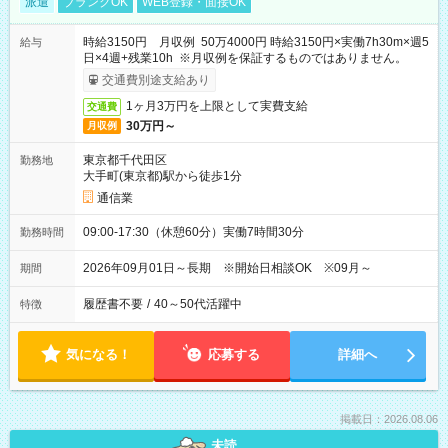
派遣
ブランクOK
WEB登録・面接OK
時給3150円 月収例 50万4000円 時給3150円×実働7h30m×週5
給与
日×4週+残業10h ※月収例を保証するものではありません。
交通費別途支給あり
1ヶ月3万円を上限として実費支給
交通費
30万円～
月収例
東京都千代田区
勤務地
大手町(東京都)駅から徒歩1分
通信業
09:00-17:30（休憩60分）実働7時間30分
勤務時間
2026年09月01日～長期 ※開始日相談OK ※09月～
期間
履歴書不要
/
40～50代活躍中
特徴
気になる！
応募する
詳細へ
掲載日：2026.08.06
未読