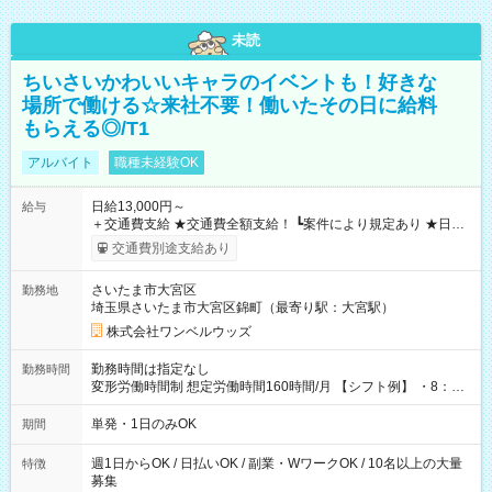
未読
ちいさいかわいいキャラのイベントも！好きな
場所で働ける☆来社不要！働いたその日に給料
もらえる◎/T1
アルバイト
職種未経験OK
日給13,000円～
給与
＋交通費支給 ★交通費全額支給！ ┗案件により規定あり ★日払
いOK！（規定あり） ┗働いたその日に現金GET♪ お仕事後はコ
交通費別途支給あり
ンビニATMから 日払い分を引き落とせます！ 【試用期間】試
用期間なし
さいたま市大宮区
勤務地
埼玉県さいたま市大宮区錦町（最寄り駅：大宮駅）
株式会社ワンベルウッズ
勤務時間は指定なし
勤務時間
変形労働時間制 想定労働時間160時間/月 【シフト例】 ・8：00
～21：00
単発・1日のみOK
期間
週1日からOK / 日払いOK / 副業・WワークOK / 10名以上の大量
特徴
募集