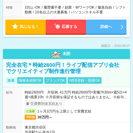
日払いOK
/
履歴書不要
/
副業・WワークOK
/
服装自由
/
シフト
特徴
勤務
/
10名以上の大量募集
/
パソコンスキル不要
気になる！
応募する
詳細へ
掲載日：2026.08.07
未読
完全在宅＊時給2600円！ライブ配信アプリ会社
でクリエイティブ制作進行管理
派遣
職種未経験OK
ブランクOK
WEB登録・面接OK
時給2600円 月収例 41万円 時給2600円×実働7h30m×週5日×4
給与
週+残業10h ※月収例を保証するものではありません。※給与即
受取りサービス利用可（利用条件有）
交通費別途支給あり
1ヶ月3万円を上限として実費支給
交通費
30万円～
月収例
東京都渋谷区
勤務地
渋谷駅から徒歩1分