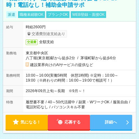
時！電話なし！補助金申請サポ
派遣
職種未経験OK
ブランクOK
WEB登録・面接OK
時給2600円
給与
交通費別途支給あり
全額支給
交通費
東京都中央区
勤務地
八丁堀(東京都)駅から徒歩2分
/
茅場町駅から徒歩6分
建設業界向けのAIサービスの提供など
10:00～16:00(実働5時間 休憩1時間) ※定時：10:00～
勤務時間
19:00（※終わりの時間：16:00～19:00で相談可！）
2026年09月上旬～長期 ※9月～！
期間
履歴書不要
/
40～50代活躍中
/
副業・WワークOK
/
服装自由
/
特徴
電話対応なし
/
パソコンスキル不要
気になる！
応募する
詳細へ