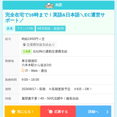
未読
完全在宅で16時まで！英語&日本語＼EC運営サ
ポート／
派遣
ブランクOK
WEB登録・面接OK
時給2450円＋交
給与
交通費別途支給あり
出社時の通勤交通費支給
交通費
東京都港区
勤務地
六本木駅から徒歩3分
IT・Web・通信
9:00～16:00
勤務時間
2026/8/17～長期 ※長期更新予定 ※8月～OK！
期間
履歴書不要
/
40～50代活躍中
/
服装自由
特徴
気になる！
応募する
詳細へ