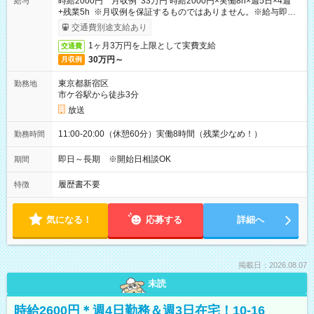
時給2000円 月収例 33万円 時給2000円×実働8h×週5日×4週
給与
+残業5h ※月収例を保証するものではありません。※給与即受
取りサービス利用可（利用条件有）
交通費別途支給あり
1ヶ月3万円を上限として実費支給
交通費
30万円～
月収例
東京都新宿区
勤務地
市ケ谷駅から徒歩3分
放送
11:00-20:00（休憩60分）実働8時間（残業少なめ！）
勤務時間
即日～長期 ※開始日相談OK
期間
履歴書不要
特徴
気になる！
応募する
詳細へ
掲載日：2026.08.07
未読
時給2600円＊週4日勤務＆週3日在宅！10-16