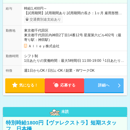
時給1,400円～
給与
【試用期間】試用期間あり 試用期間の長さ：1ヶ月 雇用形態、
給与は本採用時と同じです。
交通費別途支給あり
東京都千代田区
勤務地
東京都千代田区内神田2丁目14番12号 星屋第六ビル402号（最
寄り駅：神田駅）
Ａｌｌｅｙ株式会社
シフト制
勤務時間
1日あたりの実働時間：最大5時間/日 11:00-19:00 └1日あたりの
実働時間：1-5時間 └上記の時間帯内であれば、いつでも勤務可
能！ └平日・土曜日の中で、お好きな曜日でご勤務いただけま
週1日からOK / 日払いOK / 副業・WワークOK
特徴
す！ 【シフト例】 ・11:00～14:00 ・16:30～19:00 ・13:00～
18:00 などのように、自由な働き方が可能なお仕事です！
気になる！
応募する
詳細へ
未読
特別時給1800円【ヴァレクストラ】短期スタッ
フ 日本橋