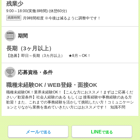
残業少
9:00～18:00(実働:8時間) (休憩60分)
月9時間程度 ※今後は減るように調整中です！
残業時間
期間
長期（3ヶ月以上）
【急募】即日～長期（3カ月以上） ★8月～OK！
応募資格・条件
職種未経験OK / WEB登録・面接OK
職種未経験OK！業界未経験OK！【こんな方におススメ！まずはご応募くだ
さい／歓迎条件】社会人経験のある もしくは 接客経験や事務経験のある方
歓迎！また、これまでの事務経験を活かして挑戦したい方！コミュニケーシ
ョンとりながら業務を進めていきたい方にはおススメです！ 知識不問
メール
LINE
で送る
で送る