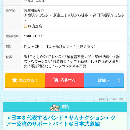
※規定による
東京都新宿区
勤務地
新宿駅から徒歩
/
新宿三丁目駅から徒歩
/
高田馬場駅から徒歩
/
…
物流企業
9:00～18:00
勤務時間
即日～OK！ 1日～働けます＾＾（規定あり）
期間
週1日からOK
/
日払いOK
/
履歴書不要
/
40～50代活躍中
/
副
特徴
業・WワークOK
/
服装自由
/
シフト勤務
/
10名以上の大量募
集
/
電話対応なし
/
パソコンスキル不要
気になる！
応募する
詳細へ
掲載日：2026.08.03
未読
＜日本を代表するバンド＊サカナクション＞ツ
アー公演のサポートバイト＠日本武道館