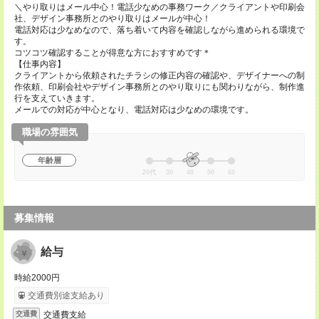
＼やり取りはメール中心！電話少なめの事務ワーク／クライアントや印刷会
社、デザイン事務所とのやり取りはメールが中心！
電話対応は少なめなので、落ち着いて内容を確認しながら進められる環境で
す。
コツコツ確認することが得意な方におすすめです＊
【仕事内容】
クライアントから依頼されたチラシの修正内容の確認や、デザイナーへの制
作依頼、印刷会社やデザイン事務所とのやり取りにも関わりながら、制作進
行を支えていきます。
メールでの対応が中心となり、電話対応は少なめの環境です。
職場の雰囲気
年齢層
20代
30
40
50
60
募集情報
給与
時給2000円
交通費別途支給あり
交通費支給
交通費