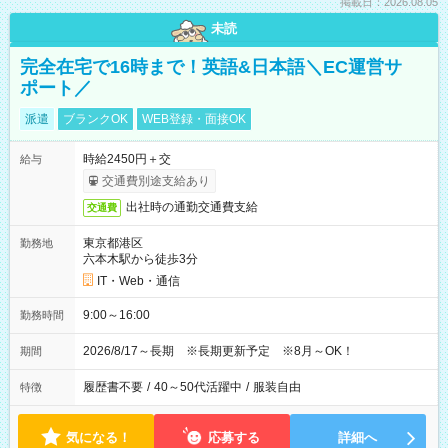
掲載日：2026.08.05
未読
完全在宅で16時まで！英語&日本語＼EC運営サ
ポート／
派遣
ブランクOK
WEB登録・面接OK
時給2450円＋交
給与
交通費別途支給あり
出社時の通勤交通費支給
交通費
東京都港区
勤務地
六本木駅から徒歩3分
IT・Web・通信
9:00～16:00
勤務時間
2026/8/17～長期 ※長期更新予定 ※8月～OK！
期間
履歴書不要
/
40～50代活躍中
/
服装自由
特徴
気になる！
応募する
詳細へ