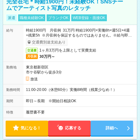
完全在宅＊時給1900円！未経験OK！SNSチー
ムでアーティスト写真のレタッチ
派遣
職種未経験OK
ブランクOK
WEB登録・面接OK
時給1900円 月収例 31万円 時給1900円×実働8h×週5日×4週
給与
+残業5h ※月収例を保証するものではありません。※給与即受
取りサービス利用可（利用条件有）
交通費別途支給あり
1ヶ月3万円を上限として実費支給
交通費
30万円～
月収例
東京都新宿区
勤務地
市ケ谷駅から徒歩3分
放送
11:00-20:00（休憩60分）実働8時間（残業少なめ！）
勤務時間
即日～長期 ※開始日相談OK
期間
履歴書不要
特徴
気になる！
応募する
詳細へ