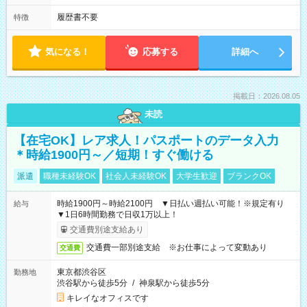
履歴書不要
特徴
気になる！
応募する
詳細へ
掲載日：2026.08.05
未読
【在宅OK】レア求人！パスポートのデータ入力
＊時給1900円～／短期！すぐ働ける
派遣
職種未経験OK
社会人未経験OK
大学生歓迎
ブランクOK
時給1900円～時給2100円 ▼日払い週払い可能！※規定有り
給与
▼1日6時間勤務で日収1万以上！
交通費別途支給あり
交通費一部別途支給 ※お仕事によって変動あり
交通費
東京都渋谷区
勤務地
渋谷駅から徒歩5分
/
神泉駅から徒歩5分
キレイなオフィスです