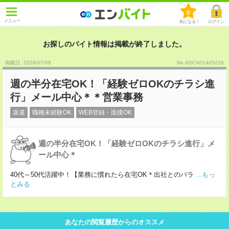
0
メニュー
気になる！
ログイン
お探しのバイト情報は掲載が終了しました。
掲載日 :2026
/
07
/
08
No.ADCA01465226
週の半分在宅OK！「経験ゼロOKのチラシ進
行」メール中心＊＊営業事務
派遣
職種未経験OK
WEB登録・面接OK
週の半分在宅OK！「経験ゼロOKのチラシ進行」メ
ール中心＊
40代～50代活躍中！【業務に慣れたら在宅OK＊出社とのバラ
...もっ
とみる
あなたの閲覧履歴からのオススメ