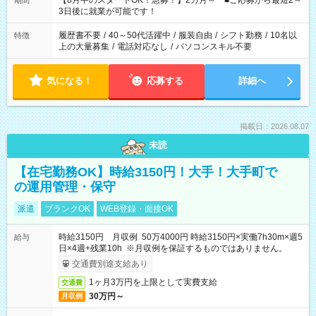
【8月中のスタートOK！急募！】2カ月～ ■ご応募から最短2～
期間
ね。 ※Wワーク希望の方へ 今ご覧のお仕事で希望する勤務時間
3日後に就業が可能です！
と、もう1つのお仕事の勤務時間。 合計で週40時間を超える場
合は応募できません。
履歴書不要
/
40～50代活躍中
/
服装自由
/
シフト勤務
/
10名以
特徴
上の大量募集
/
電話対応なし
/
パソコンスキル不要
気になる！
応募する
詳細へ
掲載日：2026.08.07
未読
【在宅勤務OK】時給3150円！大手！大手町で
の運用管理・保守
派遣
ブランクOK
WEB登録・面接OK
時給3150円 月収例 50万4000円 時給3150円×実働7h30m×週5
給与
日×4週+残業10h ※月収例を保証するものではありません。
交通費別途支給あり
1ヶ月3万円を上限として実費支給
交通費
30万円～
月収例