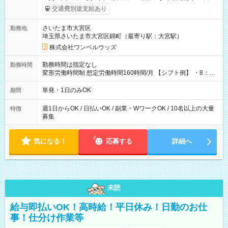
いOK！（規定あり） ┗働いたその日に現金GET♪ お仕事後はコ
交通費別途支給あり
ンビニATMから 日払い分を引き落とせます！ 【試用期間】試
用期間なし
さいたま市大宮区
勤務地
埼玉県さいたま市大宮区錦町（最寄り駅：大宮駅）
株式会社ワンベルウッズ
勤務時間は指定なし
勤務時間
変形労働時間制 想定労働時間160時間/月 【シフト例】 ・8：00
～21：00
単発・1日のみOK
期間
週1日からOK / 日払いOK / 副業・WワークOK / 10名以上の大量
特徴
募集
気になる！
応募する
詳細へ
未読
給与即払いOK！高時給！平日休み！日勤のお仕
事！仕分け作業等