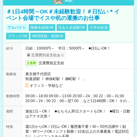
＃1日4時間～OK＃未経験歓迎！＃日払い＊イ
ベント会場でイスや机の運搬のお仕事
アルバイト
職種未経験OK
社会人未経験OK
大学生歓迎
ブランクOK
WEB登録・面接OK
日給：10000円～ 半日：5000円～ ■日払いOK！
給与
交通費別途支給あり
交通費規定支給
交通費
東京都千代田区
勤務地
秋葉原駅
/
神保町駅
/
麹町駅
/
…
オフィス・学校など
09:00～18:00 09:00～13:00 20:00～24：00 22：00～31:00
勤務時間
20:00～24：00 22：00～翌7:00 …など1日4時間～OK！ その他
シフトもございます！ お気軽にご相談ください！
激短1日～OK！ ■もちろん即日スタートもOK！ ■曜日・日数
期間
はアナタ次第！
週1日からOK
/
日払いOK
/
履歴書不要
/
40～50代活躍中
/
副
特徴
業・WワークOK
/
シフト勤務
/
10名以上の大量募集
/
電話対応
なし
/
パソコンスキル不要