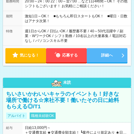
20:00～24：00 22：00～翌7:00 …など1日4時間～OK！ その他
勤務時間
シフトもございます！ お気軽にご相談ください！
激短1日～OK！ ■もちろん即日スタートもOK！ ■曜日・日数
期間
はアナタ次第！
週1日からOK
/
日払いOK
/
履歴書不要
/
40～50代活躍中
/
副
特徴
業・WワークOK
/
シフト勤務
/
10名以上の大量募集
/
電話対応
なし
/
パソコンスキル不要
気になる！
応募する
詳細へ
未読
ちいさいかわいいキャラのイベントも！好きな
場所で働ける☆来社不要！働いたその日に給料
もらえる◎/T1
アルバイト
職種未経験OK
日給13,000円～
給与
＋交通費支給 ★交通費全額支給！ ┗案件により規定あり ★日払