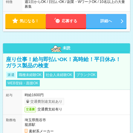
週1日からOK / 日払いOK / 副業・WワークOK / 10名以上の大量
特徴
募集
気になる！
応募する
詳細へ
未読
座り仕事！給与即払いOK！高時給！平日休み！
ガラス製品の検査
派遣
職種未経験OK
社会人未経験OK
ブランクOK
WEB登録・面接OK
時給1600円
給与
交通費別途支給あり
交通費支給有り
交通費
埼玉県熊谷市
勤務地
籠原駅
素材系メーカー