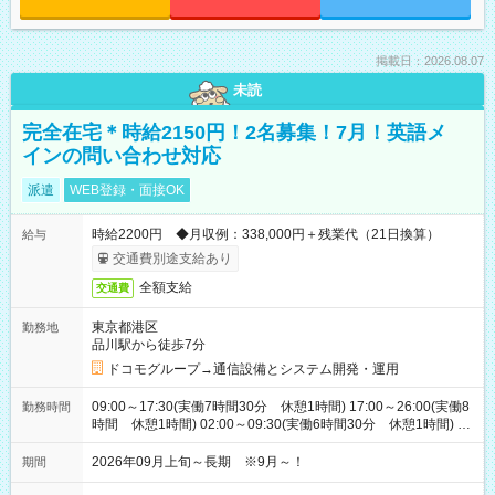
掲載日：2026.08.07
未読
完全在宅＊時給2150円！2名募集！7月！英語メ
インの問い合わせ対応
派遣
WEB登録・面接OK
時給2200円 ◆月収例：338,000円＋残業代（21日換算）
給与
交通費別途支給あり
全額支給
交通費
東京都港区
勤務地
品川駅から徒歩7分
ドコモグループ→通信設備とシステム開発・運用
09:00～17:30(実働7時間30分 休憩1時間) 17:00～26:00(実働8
勤務時間
時間 休憩1時間) 02:00～09:30(実働6時間30分 休憩1時間) ※
日勤は就業時間1/夜勤は就業時間2.3を連続で行って頂きます
2026年09月上旬～長期 ※9月～！
期間