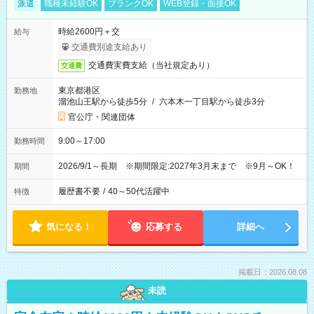
派遣
職種未経験OK
ブランクOK
WEB登録・面接OK
時給2600円＋交
給与
交通費別途支給あり
交通費実費支給（当社規定あり）
交通費
東京都港区
勤務地
溜池山王駅から徒歩5分
/
六本木一丁目駅から徒歩3分
官公庁・関連団体
9:00～17:00
勤務時間
2026/9/1～長期 ※期間限定:2027年3月末まで ※9月～OK！
期間
履歴書不要
/
40～50代活躍中
特徴
気になる！
応募する
詳細へ
掲載日：2026.08.08
未読