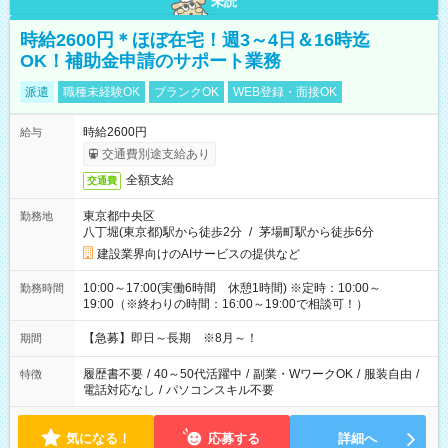
未読
時給2600円＊ほぼ在宅！週3～4日＆16時迄
OK！補助金申請のサポート業務
派遣
職種未経験OK
ブランクOK
WEB登録・面接OK
時給2600円
給与
交通費別途支給あり
全額支給
交通費
東京都中央区
勤務地
八丁堀(東京都)駅から徒歩2分
/
茅場町駅から徒歩6分
建設業界向けのAIサービスの提供など
10:00～17:00(実働6時間 休憩1時間) ※定時：10:00～
勤務時間
19:00（※終わりの時間：16:00～19:00で相談可！）
【急募】即日～長期 ※8月～！
期間
履歴書不要
/
40～50代活躍中
/
副業・WワークOK
/
服装自由
/
特徴
電話対応なし
/
パソコンスキル不要
気になる！
応募する
詳細へ