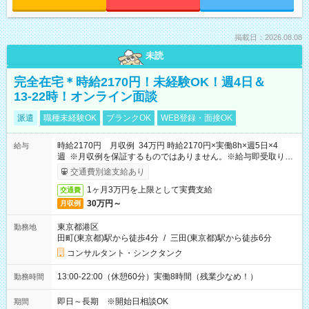
掲載日：2026.08.08
未読
完全在宅＊時給2170円！未経験OK！週4日＆
13-22時！オンライン面談
派遣
職種未経験OK
ブランクOK
WEB登録・面接OK
時給2170円 月収例 34万円 時給2170円×実働8h×週5日×4
給与
週 ※月収例を保証するものではありません。※給与即受取りサ
ービス利用可（利用条件有）
交通費別途支給あり
1ヶ月3万円を上限として実費支給
交通費
30万円～
月収例
東京都港区
勤務地
田町(東京都)駅から徒歩4分
/
三田(東京都)駅から徒歩6分
コンサルタント・シンクタンク
13:00-22:00（休憩60分）実働8時間（残業少なめ！）
勤務時間
即日～長期 ※開始日相談OK
期間