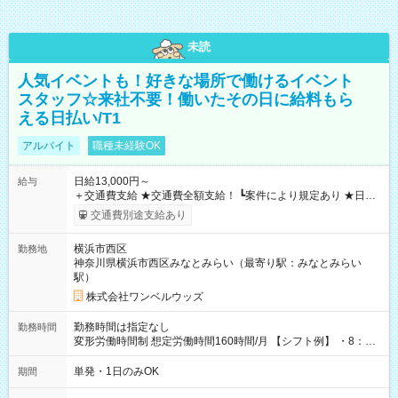
未読
人気イベントも！好きな場所で働けるイベント
スタッフ☆来社不要！働いたその日に給料もら
える日払い/T1
アルバイト
職種未経験OK
日給13,000円～
給与
＋交通費支給 ★交通費全額支給！ ┗案件により規定あり ★日払
いOK！（規定あり） ┗働いたその日に現金GET♪ お仕事後はコ
交通費別途支給あり
ンビニATMから 日払い分を引き落とせます！ 【試用期間】試
用期間なし
横浜市西区
勤務地
神奈川県横浜市西区みなとみらい（最寄り駅：みなとみらい
駅）
株式会社ワンベルウッズ
勤務時間は指定なし
勤務時間
変形労働時間制 想定労働時間160時間/月 【シフト例】 ・8：00
～21：00
単発・1日のみOK
期間