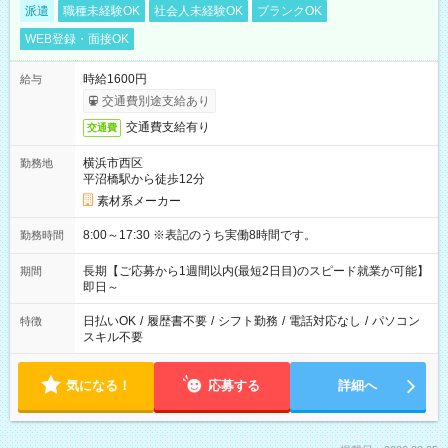
派遣
職種未経験OK
社会人未経験OK
ブランクOK
WEB登録・面接OK
時給1600円
給与
交通費別途支給あり
交通費支給有り
交通費
横浜市西区
勤務地
平沼橋駅から徒歩12分
素材系メーカー
8:00～17:30 ※表記のうち実働8時間です。
勤務時間
長期【ご応募から1週間以内(最短2日目)のスピード就業が可能】
期間
即日～
日払いOK
/
履歴書不要
/
シフト勤務
/
電話対応なし
/
パソコン
特徴
スキル不要
気になる！
応募する
詳細へ