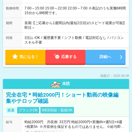
7:00～15:00 15:00～22:00 22:00～7:00 ※表記のうち実働6時間
勤務時間
15分から8時間です。
長期【ご応募から1週間以内(最短2日目)のスピード就業が可能】
期間
即日～
日払いOK
/
履歴書不要
/
シフト勤務
/
電話対応なし
/
パソコン
特徴
スキル不要
気になる！
応募する
詳細へ
掲載日：2026.08.08
未読
完全在宅＊時給2000円！ショート動画の映像編
集やテロップ確認
派遣
ブランクOK
WEB登録・面接OK
時給2000円 月収例 33万円 時給2000円×実働8h×週5日×4週
給与
+残業5h ※月収例を保証するものではありません。※給与即受
取りサービス利用可（利用条件有）