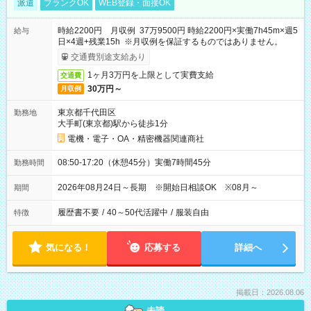
派遣
ブランクOK
WEB登録・面接OK
時給2200円 月収例 37万9500円 時給2200円×実働7h45m×週5
給与
日×4週+残業15h ※月収例を保証するものではありません。
交通費別途支給あり
1ヶ月3万円を上限として実費支給
交通費
30万円～
月収例
東京都千代田区
勤務地
大手町(東京都)駅から徒歩1分
電機・電子・OA・精密機器関連商社
08:50-17:20（休憩45分）実働7時間45分
勤務時間
2026年08月24日～長期 ※開始日相談OK ※08月～
期間
履歴書不要
/
40～50代活躍中
/
服装自由
特徴
気になる！
応募する
詳細へ
掲載日：2026.08.06
未読