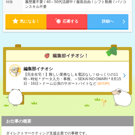
履歴書不要
/
40～50代活躍中
/
服装自由
/
シフト勤務
/
パソコ
特徴
ンスキル不要
気になる！
応募する
詳細へ
編集部イチオシ
【完全在宅！】難しい業務なし＆電話なし！ゆっくりの11
時～時短＊データ入力・事務、＜SEKAI NO OWARI＊8月15
日・16日＞ドーム公演のサポートバイトなど
(8/7UP!)
お仕事の概要
ダイレクトマーケティング支援企業での事務です。