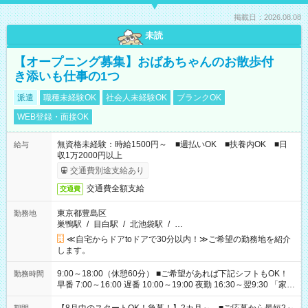
掲載日：2026.08.08
未読
【オープニング募集】おばあちゃんのお散歩付
き添いも仕事の1つ
派遣
職種未経験OK
社会人未経験OK
ブランクOK
WEB登録・面接OK
無資格未経験：時給1500円～ ■週払いOK ■扶養内OK ■日
給与
収1万2000円以上
交通費別途支給あり
交通費全額支給
交通費
東京都豊島区
勤務地
巣鴨駅
/
目白駅
/
北池袋駅
/
…
≪自宅からドアtoドアで30分以内！≫ご希望の勤務地を紹介
します。
9:00～18:00（休憩60分） ■ご希望があれば下記シフトもOK！
勤務時間
早番 7:00～16:00 遅番 10:00～19:00 夜勤 16:30～翌9:30 「家族
と休みを合わせたい」 「余裕を持って夕飯の準備がしたい」
「できれば残業はしたくない」 など、ご希望を教えてください