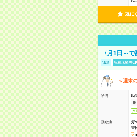
以
気に
〈月1日～で
派遣
職種未経験O
＜週末
時給
給与
交
愛
勤務地
豊