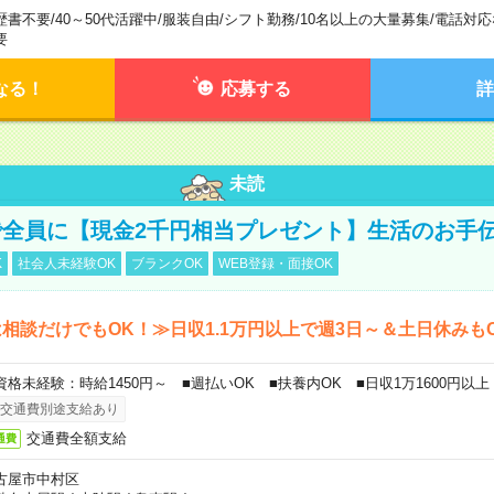
歴書不要
/
40～50代活躍中
/
服装自由
/
シフト勤務
/
10名以上の大量募集
/
電話対応
要
なる！
応募する
詳
未読
全員に【現金2千円相当プレゼント】生活のお手
K
社会人未経験OK
ブランクOK
WEB登録・面接OK
相談だけでもOK！≫日収1.1万円以上で週3日～＆土日休みも
資格未経験：時給1450円～ ■週払いOK ■扶養内OK ■日収1万1600円以上
交通費別途支給あり
交通費全額支給
通費
古屋市中村区