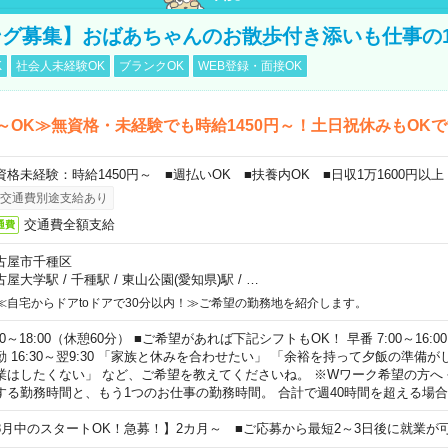
グ募集】おばあちゃんのお散歩付き添いも仕事の
K
社会人未経験OK
ブランクOK
WEB登録・面接OK
～OK≫無資格・未経験でも時給1450円～！土日祝休みもOK
資格未経験：時給1450円～ ■週払いOK ■扶養内OK ■日収1万1600円以上
交通費別途支給あり
交通費全額支給
通費
古屋市千種区
古屋大学駅
/
千種駅
/
東山公園(愛知県)駅
/
…
≪自宅からドアtoドアで30分以内！≫ご希望の勤務地を紹介します。
00～18:00（休憩60分） ■ご希望があれば下記シフトもOK！ 早番 7:00～16:00 遅
勤 16:30～翌9:30 「家族と休みを合わせたい」 「余裕を持って夕飯の準備
業はしたくない」 など、ご希望を教えてくださいね。 ※Wワーク希望の方へ
する勤務時間と、もう1つのお仕事の勤務時間。 合計で週40時間を超える場
8月中のスタートOK！急募！】2カ月～ ■ご応募から最短2～3日後に就業が