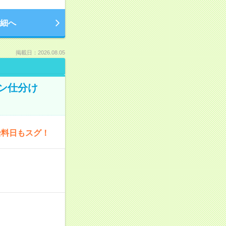
細へ
掲載日：2026.08.05
タン仕分け
給料日もスグ！