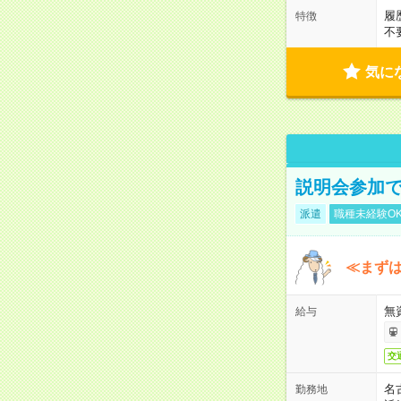
履
特徴
不
気に
説明会参加で
派遣
職種未経験O
≪まずは
無
給与
交
名
勤務地