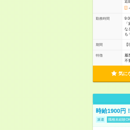
近
9:
勤務時間
「
な
も
【
期間
履
特徴
不
気に
時給1900
派遣
職種未経験O