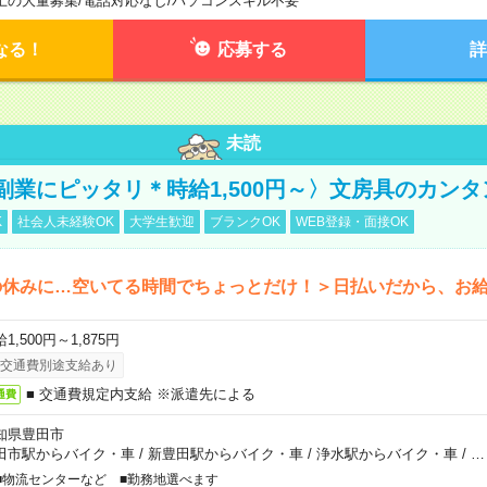
上の大量募集
/
電話対応なし
/
パソコンスキル不要
なる！
応募する
詳
未読
副業にピッタリ＊時給1,500円～〉文房具のカン
K
社会人未経験OK
大学生歓迎
ブランクOK
WEB登録・面接OK
の休みに…空いてる時間でちょっとだけ！＞日払いだから、お
1,500円～1,875円
交通費別途支給あり
■ 交通費規定内支給 ※派遣先による
通費
知県豊田市
田市駅からバイク・車
/
新豊田駅からバイク・車
/
浄水駅からバイク・車
/
…
■物流センターなど ■勤務地選べます