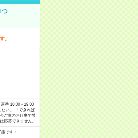
1つ
です。
番 10:00～19:00
がしたい」 「できれば
 今ご覧のお仕事で希
合は応募できません。
可能です！