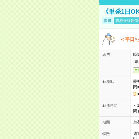
《単発1日O
派遣
職種未経験O
＜平日×
時給
給与
交
愛
勤務地
岡
＜1
勤務時間
間
単
期間
週
特徴