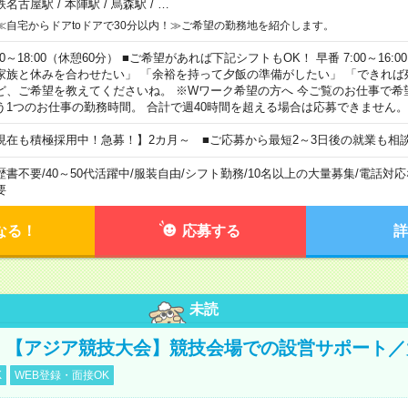
鉄名古屋駅
/
本陣駅
/
烏森駅
/
…
≪自宅からドアtoドアで30分以内！≫ご希望の勤務地を紹介します。
00～18:00（休憩60分） ■ご希望があれば下記シフトもOK！ 早番 7:00～16:00 遅
家族と休みを合わせたい」 「余裕を持って夕飯の準備がしたい」 「できれば
ど、ご希望を教えてくださいね。 ※Wワーク希望の方へ 今ご覧のお仕事で希
う1つのお仕事の勤務時間。 合計で週40時間を超える場合は応募できません。
現在も積極採用中！急募！】2カ月～ ■ご応募から最短2～3日後の就業も相
歴書不要
/
40～50代活躍中
/
服装自由
/
シフト勤務
/
10名以上の大量募集
/
電話対応
要
なる！
応募する
詳
未読
円！【アジア競技大会】競技会場での設営サポート
K
WEB登録・面接OK