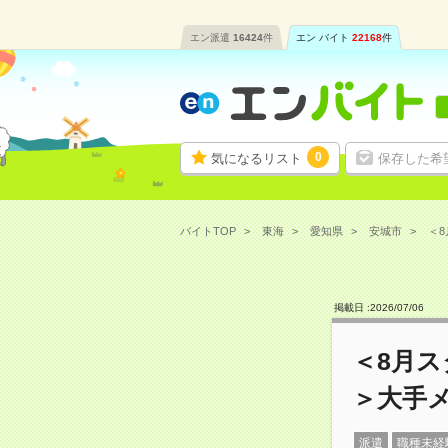
エン派遣
16424
件
エン バイト
22168
件
0
気になるリスト
保存した希
バイトTOP
東海
愛知県
安城市
＜8
掲載日 :
2026
/
07
/
06
＜8月
＞大手
派遣
職種未経