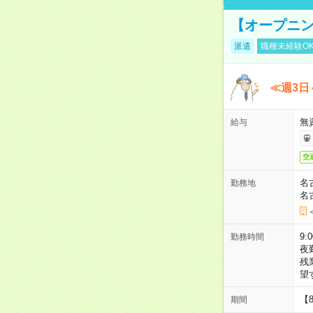
【オープニン
派遣
職種未経験O
≪週3日
無
給与
交
名
勤務地
名
9:
勤務時間
夜
残
望
【
期間