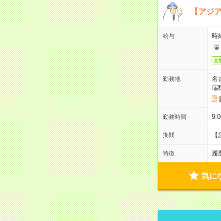
【アジ
時給
給与
交
名
勤務地
瑞
9:
勤務時間
【
期間
履
特徴
気に