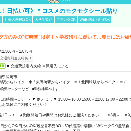
K！日払い可》＊コスメのモクモクシール貼り
K
社会人未経験OK
大学生歓迎
ブランクOK
WEB登録・面接OK
夕方のみの“短時間”限定！＞学校帰りに働いて…翌日にはお給
1,500円～1,875円
交通費別途支給あり
■ 交通費規定内支給 ※派遣先による
通費
知県岡崎市
崎駅からバイク・車
/
東岡崎駅からバイク・車
/
北岡崎駅からバイク・車
/
…
■物流センターなど ■勤務地選べます
日3時間～OK！＞ ▼ 例えば… ▼ 15:00～18:00 15:00～22:00 17:00～22
もお気軽にご相談ください！
発1日～！ ★勤務開始日や期間はお気軽にご相談ください！ ＃8月～ ＃9
1日からOK
/
日払いOK
/
履歴書不要
/
40～50代活躍中
/
副業・WワークOK
/
服装自