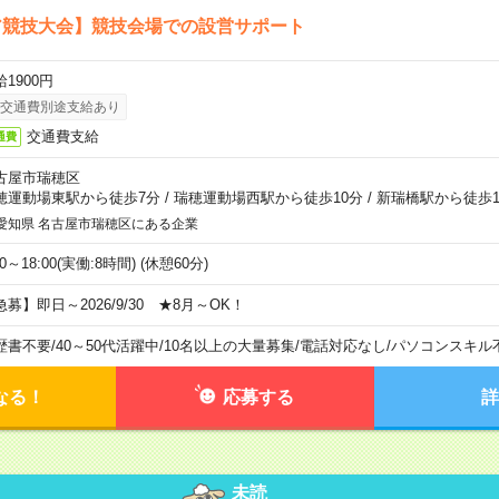
ア競技大会】競技会場での設営サポート
1900円
交通費別途支給あり
交通費支給
通費
古屋市瑞穂区
穂運動場東駅から徒歩7分
/
瑞穂運動場西駅から徒歩10分
/
新瑞橋駅から徒歩1
愛知県 名古屋市瑞穂区にある企業
00～18:00(実働:8時間) (休憩60分)
急募】即日～2026/9/30 ★8月～OK！
歴書不要
/
40～50代活躍中
/
10名以上の大量募集
/
電話対応なし
/
パソコンスキル
なる！
応募する
詳
未読