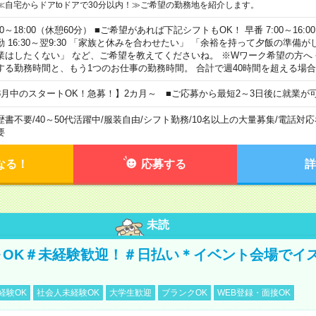
≪自宅からドアtoドアで30分以内！≫ご希望の勤務地を紹介します。
00～18:00（休憩60分） ■ご希望があれば下記シフトもOK！ 早番 7:00～16:00 遅
勤 16:30～翌9:30 「家族と休みを合わせたい」 「余裕を持って夕飯の準備
業はしたくない」 など、ご希望を教えてくださいね。 ※Wワーク希望の方へ
する勤務時間と、もう1つのお仕事の勤務時間。 合計で週40時間を超える場
8月中のスタートOK！急募！】2カ月～ ■ご応募から最短2～3日後に就業が
歴書不要
/
40～50代活躍中
/
服装自由
/
シフト勤務
/
10名以上の大量募集
/
電話対応
要
なる！
応募する
詳
未読
～OK＃未経験歓迎！＃日払い＊イベント会場でイ
経験OK
社会人未経験OK
大学生歓迎
ブランクOK
WEB登録・面接OK