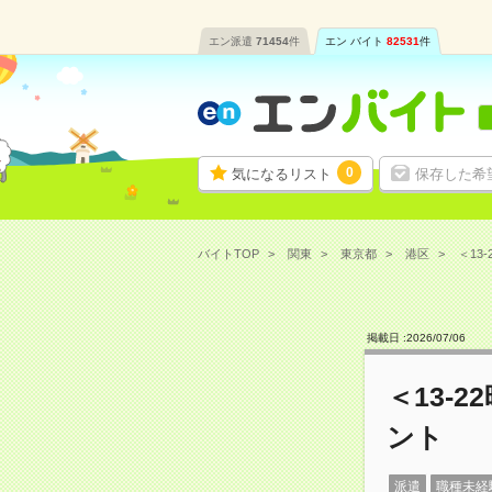
エン派遣
71454
件
エン バイト
82531
件
0
気になるリスト
保存した希
バイトTOP
関東
東京都
港区
＜13
掲載日 :
2026
/
07
/
06
＜13-
ント
派遣
職種未経