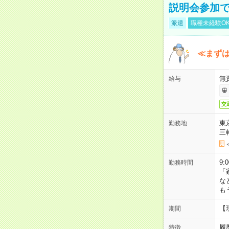
説明会参加で
派遣
職種未経験O
≪まずは
無
給与
交
東
勤務地
三
9:
勤務時間
「
な
も
【
期間
履
特徴