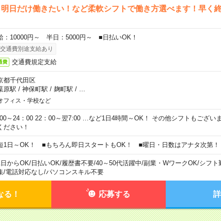
ら明日だけ働きたい！など柔軟シフトで働き方選べます！早く
給：10000円～ 半日：5000円～ ■日払いOK！
交通費別途支給あり
交通費規定支給
通費
京都千代田区
葉原駅
/
神保町駅
/
麹町駅
/
…
オフィス・学校など
0:00～24：00 22：00～翌7:00 …など1日4時間～OK！ その他シフトもござ
ください！
短1日～OK！ ■もちろん即日スタートもOK！ ■曜日・日数はアナタ次第！
1日からOK
/
日払いOK
/
履歴書不要
/
40～50代活躍中
/
副業・WワークOK
/
シフト
集
/
電話対応なし
/
パソコンスキル不要
なる！
応募する
詳