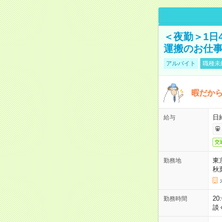
＜夜勤＞1日
運搬のお仕
アルバイト
職種未
暇だか
日
給与
交
東
勤務地
秋
2
勤務時間
談