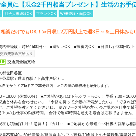
全員に【現金2千円相当プレゼント】生活のお手
K
社会人未経験OK
ブランクOK
WEB登録・面接OK
相談だけでもOK！≫日収1.2万円以上で週3日～＆土日休みも
資格未経験：時給1500円～ ■週払いOK ■扶養内OK ■日収1万2000円以上
交通費別途支給あり
交通費全額支給
通費
京都世田谷区
軒茶屋駅
/
世田谷駅
/
下高井戸駅
/
…
≪自宅からドアtoドアで30分以内！≫ご希望の勤務地を紹介します。
00～18:00（休憩60分） ■ご希望があれば下記シフトもOK！ 早番 7:00～16:00 遅
家族と休みを合わせたい」 「余裕を持って夕飯の準備がしたい」 「できれば
ど、ご希望を教えてくださいね。 ※Wワーク希望の方へ 今ご覧のお仕事で希
う1つのお仕事の勤務時間。 合計で週40時間を超える場合は応募できません。
現在も積極採用中！急募！】2カ月～ ■ご応募から最短2～3日後の就業も相
歴書不要
/
40～50代活躍中
/
服装自由
/
シフト勤務
/
10名以上の大量募集
/
電話対応