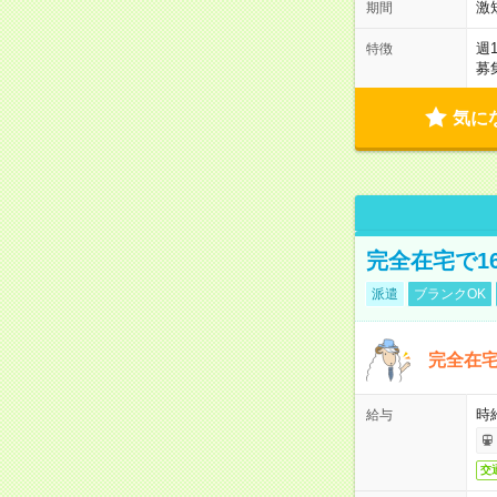
激
期間
週
特徴
募
気に
完全在宅で1
派遣
ブランクOK
完全在宅
時
給与
交