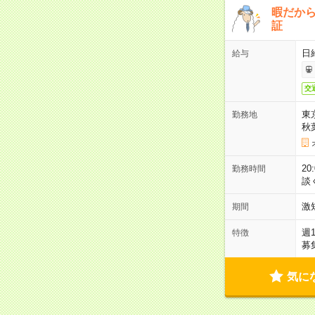
暇だか
証
日
給与
交
東
勤務地
秋
2
勤務時間
談
激
期間
週
特徴
募
気に