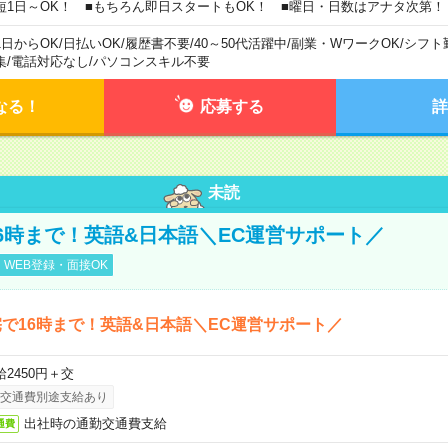
短1日～OK！ ■もちろん即日スタートもOK！ ■曜日・日数はアナタ次第！
1日からOK
/
日払いOK
/
履歴書不要
/
40～50代活躍中
/
副業・WワークOK
/
シフト
集
/
電話対応なし
/
パソコンスキル不要
なる！
応募する
詳
未読
6時まで！英語&日本語＼EC運営サポート／
WEB登録・面接OK
で16時まで！英語&日本語＼EC運営サポート／
給2450円＋交
交通費別途支給あり
出社時の通勤交通費支給
通費