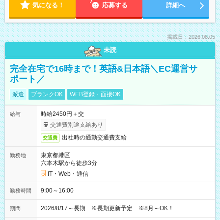
気になる！
応募する
詳細へ
掲載日：2026.08.05
未読
完全在宅で16時まで！英語&日本語＼EC運営サ
ポート／
派遣
ブランクOK
WEB登録・面接OK
時給2450円＋交
給与
交通費別途支給あり
出社時の通勤交通費支給
交通費
東京都港区
勤務地
六本木駅から徒歩3分
IT・Web・通信
9:00～16:00
勤務時間
2026/8/17～長期 ※長期更新予定 ※8月～OK！
期間