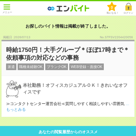
0
メニュー
気になる！
ログイン
お探しのバイト情報は掲載が終了しました。
掲載日 :2026
/
07
/
13
No.STFSV2204420056
時給1750円！大手グループ＊ほぼ17時まで＊
依頼事項の対応などの事務
派遣
職種未経験OK
ブランクOK
WEB登録・面接OK
本社勤務！オフィスカジュアルＯＫ！きれいなオフ
ィスです
≫コンタクトセンター運営会社≪質問しやすく相談しやすい雰囲気
...
もっとみる
あなたの閲覧履歴からのオススメ