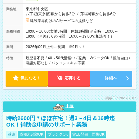
東京都中央区
勤務地
八丁堀(東京都)駅から徒歩2分
/
茅場町駅から徒歩6分
建設業界向けのAIサービスの提供など
10:00～16:00(実働5時間 休憩1時間) ※定時：10:00～
勤務時間
19:00（※終わりの時間：16:00～19:00で相談可！）
2026年09月上旬～長期 ※9月～！
期間
履歴書不要
/
40～50代活躍中
/
副業・WワークOK
/
服装自由
/
特徴
電話対応なし
/
パソコンスキル不要
気になる！
応募する
詳細へ
掲載日：2026.08.07
未読
時給2600円＊ほぼ在宅！週3～4日＆16時迄
OK！補助金申請のサポート業務
派遣
職種未経験OK
ブランクOK
WEB登録・面接OK