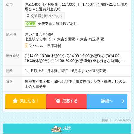
時給1400円／月収例：117,600円＝1,400円×4時間×21日勤務の
給与
場合＋交通費別途支給
交通費別途支給あり
実費支給／当社規定あり。
交通費
さいたま市見沼区
勤務地
七里駅から車6分
/
大宮公園駅
/
大宮(埼玉県)駅
アパレル・日用雑貨
(1)14:00-18:00(休憩0分) (2)14:00-19:00(休憩0分) (3)14:00-
勤務時間
19:30(休憩0分) (4)14:00-20:00(休憩45分) ※お好きな時間が選べ
ます
1ヶ月以上3ヶ月未満／即日～8月末までの期間限定
期間
履歴書不要
/
40～50代活躍中
/
服装自由
/
シフト勤務
/
10名以
特徴
上の大量募集
気になる！
応募する
詳細へ
掲載日：2026.08.05
未読