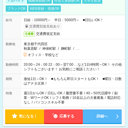
アルバイト
職種未経験OK
社会人未経験OK
大学生歓迎
ブランクOK
WEB登録・面接OK
日給：10000円～ 半日：5000円～ ■日払いOK！
給与
交通費別途支給あり
交通費規定支給
交通費
東京都千代田区
勤務地
秋葉原駅
/
神保町駅
/
麹町駅
/
…
オフィス・学校など
20:00～24：00 22：00～翌7:00 …など1日4時間～OK！ その他
勤務時間
シフトもございます！ お気軽にご相談ください！
激短1日～OK！ ■もちろん即日スタートもOK！ ■曜日・日数
期間
はアナタ次第！
週1日からOK
/
日払いOK
/
履歴書不要
/
40～50代活躍中
/
副
特徴
業・WワークOK
/
シフト勤務
/
10名以上の大量募集
/
電話対応
なし
/
パソコンスキル不要
気になる！
応募する
詳細へ