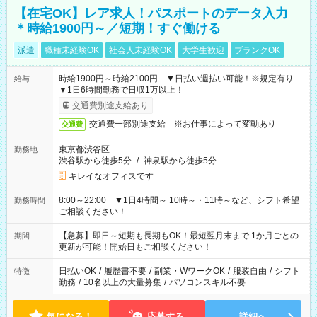
【在宅OK】レア求人！パスポートのデータ入力
＊時給1900円～／短期！すぐ働ける
派遣
職種未経験OK
社会人未経験OK
大学生歓迎
ブランクOK
時給1900円～時給2100円 ▼日払い週払い可能！※規定有り
給与
▼1日6時間勤務で日収1万以上！
交通費別途支給あり
交通費一部別途支給 ※お仕事によって変動あり
交通費
東京都渋谷区
勤務地
渋谷駅から徒歩5分
/
神泉駅から徒歩5分
キレイなオフィスです
8:00～22:00 ▼1日4時間～ 10時～・11時～など、シフト希望
勤務時間
ご相談ください！
【急募】即日～短期も長期もOK！最短翌月末まで 1か月ごとの
期間
更新が可能！開始日もご相談ください！
日払いOK
/
履歴書不要
/
副業・WワークOK
/
服装自由
/
シフト
特徴
勤務
/
10名以上の大量募集
/
パソコンスキル不要
気になる！
応募する
詳細へ