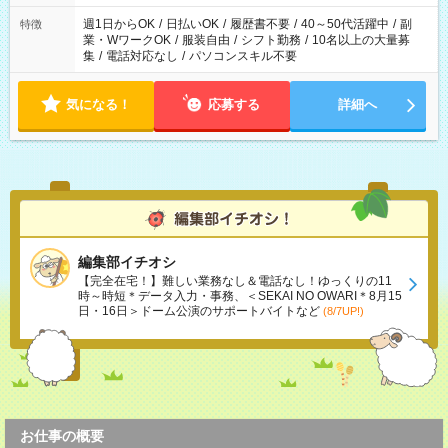
週1日からOK
/
日払いOK
/
履歴書不要
/
40～50代活躍中
/
副
特徴
業・WワークOK
/
服装自由
/
シフト勤務
/
10名以上の大量募
集
/
電話対応なし
/
パソコンスキル不要
気になる！
応募する
詳細へ
編集部イチオシ
【完全在宅！】難しい業務なし＆電話なし！ゆっくりの11
時～時短＊データ入力・事務、＜SEKAI NO OWARI＊8月15
日・16日＞ドーム公演のサポートバイトなど
(8/7UP!)
お仕事の概要