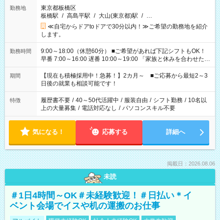
東京都板橋区
勤務地
板橋駅
/
高島平駅
/
大山(東京都)駅
/
…
≪自宅からドアtoドアで30分以内！≫ご希望の勤務地を紹介
します。
9:00～18:00（休憩60分） ■ご希望があれば下記シフトもOK！
勤務時間
早番 7:00～16:00 遅番 10:00～19:00 「家族と休みを合わせた
い」 「余裕を持って夕飯の準備がしたい」 「できれば残業はし
たくない」 など、ご希望を教えてくださいね。 ※Wワーク希望
【現在も積極採用中！急募！】2カ月～ ■ご応募から最短2～3
期間
の方へ 今ご覧のお仕事で希望する勤務時間と、もう1つのお仕事
日後の就業も相談可能です！
の勤務時間。 合計で週40時間を超える場合は応募できません。
履歴書不要
/
40～50代活躍中
/
服装自由
/
シフト勤務
/
10名以
特徴
上の大量募集
/
電話対応なし
/
パソコンスキル不要
気になる！
応募する
詳細へ
掲載日：2026.08.06
未読
＃1日4時間～OK＃未経験歓迎！＃日払い＊イ
ベント会場でイスや机の運搬のお仕事