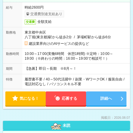
時給2600円
給与
交通費別途支給あり
全額支給
交通費
東京都中央区
勤務地
八丁堀(東京都)駅から徒歩2分
/
茅場町駅から徒歩6分
建設業界向けのAIサービスの提供など
10:00～17:00(実働6時間 休憩1時間) ※定時：10:00～
勤務時間
19:00（※終わりの時間：16:00～19:00で相談可！）
【急募】即日～長期 ※8月～！
期間
履歴書不要
/
40～50代活躍中
/
副業・WワークOK
/
服装自由
/
特徴
電話対応なし
/
パソコンスキル不要
気になる！
応募する
詳細へ
掲載日：2026.08.07
未読