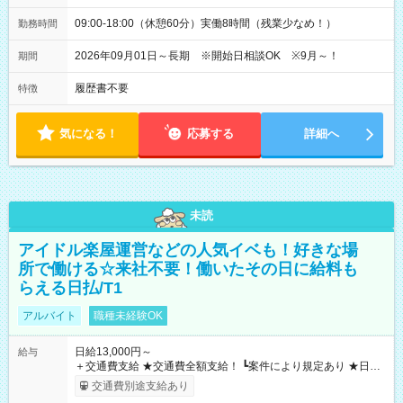
09:00-18:00（休憩60分）実働8時間（残業少なめ！）
勤務時間
2026年09月01日～長期 ※開始日相談OK ※9月～！
期間
履歴書不要
特徴
気になる！
応募する
詳細へ
未読
アイドル楽屋運営などの人気イベも！好きな場
所で働ける☆来社不要！働いたその日に給料も
らえる日払/T1
アルバイト
職種未経験OK
日給13,000円～
給与
＋交通費支給 ★交通費全額支給！ ┗案件により規定あり ★日払
いOK！（規定あり） ┗働いたその日に現金GET♪ お仕事後はコ
交通費別途支給あり
ンビニATMから 日払い分を引き落とせます！ 【試用期間】試