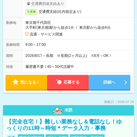
交通費別途支給あり
交通費支給(社内規定あり)
交通費
東京都千代田区
勤務地
大手町(東京都)駅から徒歩1分
/
東京駅から徒歩6分
流通・サービス関連
9:00～17:00
勤務時間
2026/8/17～長期 ※長期(2ヶ月以上) ※8月～OK！
期間
履歴書不要
/
40～50代活躍中
特徴
気になる！
応募する
詳細へ
掲載日：2026.07.29
未読
【完全在宅！】難しい業務なし＆電話なし！ゆ
っくりの11時～時短＊データ入力・事務