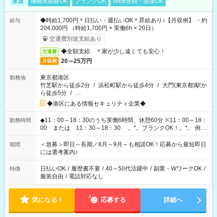
派遣
職種未経験OK
ブランクOK
WEB登録・面接OK
◆時給1,700円＊日払い・週払いOK＊昇給あり♪【月収例】 ・約
給与
204,000円 （時給1,700円 × 実働6h × 20日）
交通費別途支給あり
◆全額支給 ＊家が少し遠くても安心！
交通費
20～25万円
月収例
東京都港区
勤務地
竹芝駅から徒歩2分
/
浜松町駅から徒歩4分
/
大門(東京都)駅か
ら徒歩5分
/
…
◆港区にある情報セキュリティ企業◆
◆11：00～18：30のうち実働6時間、休憩60分 ※11：00～18：
勤務時間
00 または 11：30～18：30 。*。ブランクOK！。*。 例え
ば前職が、 在宅/財団法人/事務/コールセンター/受付/販売/カフェ
スタッフ スイーツ販売/ホテルフロント/化粧品販売/など 様々な
＜急募＞即日～長期／8月～9月～も相談OK！応募から最短即日
期間
業界から入社して活躍されています♪
には選考案内♪
日払いOK
/
履歴書不要
/
40～50代活躍中
/
副業・WワークOK
/
特徴
服装自由
/
電話対応なし
気になる！
応募する
詳細へ