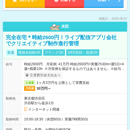
掲載日：2026.08.07
未読
完全在宅＊時給2600円！ライブ配信アプリ会社
でクリエイティブ制作進行管理
派遣
職種未経験OK
ブランクOK
WEB登録・面接OK
時給2600円 月収例 41万円 時給2600円×実働7h30m×週5日×4
給与
週+残業10h ※月収例を保証するものではありません。※給与即
受取りサービス利用可（利用条件有）
交通費別途支給あり
1ヶ月3万円を上限として実費支給
交通費
30万円～
月収例
東京都渋谷区
勤務地
渋谷駅から徒歩1分
インターネット関連
10:00-18:30（休憩60分）実働7時間30分
勤務時間
即日～長期 ※開始日相談OK
期間