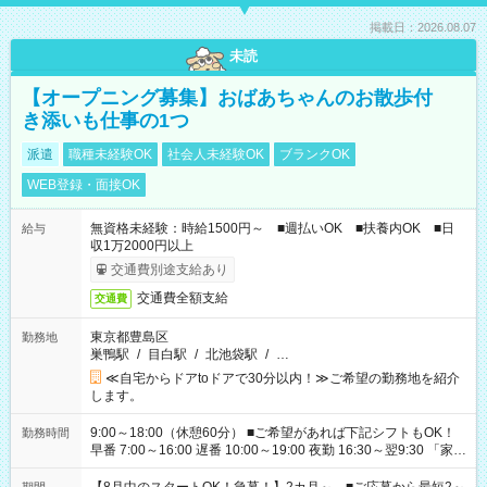
掲載日：2026.08.07
未読
【オープニング募集】おばあちゃんのお散歩付
き添いも仕事の1つ
派遣
職種未経験OK
社会人未経験OK
ブランクOK
WEB登録・面接OK
無資格未経験：時給1500円～ ■週払いOK ■扶養内OK ■日
給与
収1万2000円以上
交通費別途支給あり
交通費全額支給
交通費
東京都豊島区
勤務地
巣鴨駅
/
目白駅
/
北池袋駅
/
…
≪自宅からドアtoドアで30分以内！≫ご希望の勤務地を紹介
します。
9:00～18:00（休憩60分） ■ご希望があれば下記シフトもOK！
勤務時間
早番 7:00～16:00 遅番 10:00～19:00 夜勤 16:30～翌9:30 「家族
と休みを合わせたい」 「余裕を持って夕飯の準備がしたい」
「できれば残業はしたくない」 など、ご希望を教えてください