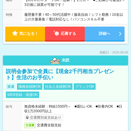
【8月中のスタートOK！急募！】2カ月～ ■ご応募から最短2～
期間
ね。 ※Wワーク希望の方へ 今ご覧のお仕事で希望する勤務時間
3日後に就業が可能です！
と、もう1つのお仕事の勤務時間。 合計で週40時間を超える場
合は応募できません。
履歴書不要
/
40～50代活躍中
/
服装自由
/
シフト勤務
/
10名以
特徴
上の大量募集
/
電話対応なし
/
パソコンスキル不要
気になる！
応募する
詳細へ
掲載日：2026.08.06
未読
説明会参加で全員に【現金2千円相当プレゼン
ト】生活のお手伝い
派遣
職種未経験OK
社会人未経験OK
ブランクOK
WEB登録・面接OK
無資格未経験：時給1500円～ ■週払いOK ■扶養内OK ■日
給与
収1万2000円以上
交通費別途支給あり
交通費全額支給
交通費