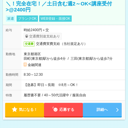
＼！完全在宅！／土日含む週2～OK<講座受付
>@2400円
派遣
ブランクOK
WEB登録・面接OK
時給2400円＋交
給与
交通費別途支給あり
交通費実費支給（当社規定あり）
交通費
東京都港区
勤務地
田町(東京都)駅から徒歩4分
/
三田(東京都)駅から徒歩7分
金融関連
8:30～12:30
勤務時間
【急募】即日～長期 ※8月～OK！
期間
履歴書不要
/
40～50代活躍中
/
服装自由
特徴
気になる！
応募する
詳細へ