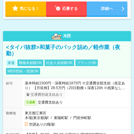
気になる！
応募する
詳細へ
未読
<タイパ抜群>和菓子のパック詰め／軽作業（夜
勤）
派遣
職種未経験OK
社会人未経験OK
ブランクOK
WEB登録・面接OK
基本時給1500円・深夜時給1875円 ※交通費全額支給（規定あ
給与
り） 【月収例】28.5万円（20日勤務＋深夜120h ※残業なしの場
合）
交通費別途支給あり
交通費支給あり
交通費
東京都江東区
勤務地
木場(東京都)駅
/
東陽町駅
/
門前仲町駅
空調ありの職場!