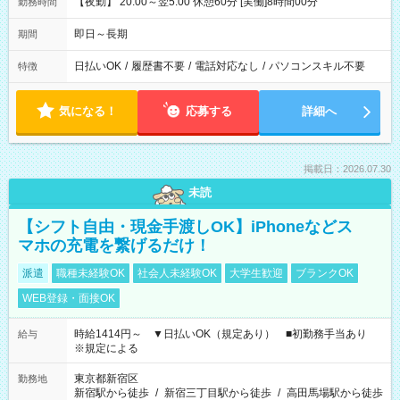
【夜勤】 20:00～翌5:00 休憩60分 [実働]8時間00分
勤務時間
即日～長期
期間
日払いOK
/
履歴書不要
/
電話対応なし
/
パソコンスキル不要
特徴
気になる！
応募する
詳細へ
掲載日：2026.07.30
未読
【シフト自由・現金手渡しOK】iPhoneなどス
マホの充電を繋げるだけ！
派遣
職種未経験OK
社会人未経験OK
大学生歓迎
ブランクOK
WEB登録・面接OK
時給1414円～ ▼日払いOK（規定あり） ■初勤務手当あり
給与
※規定による
東京都新宿区
勤務地
新宿駅から徒歩
/
新宿三丁目駅から徒歩
/
高田馬場駅から徒歩