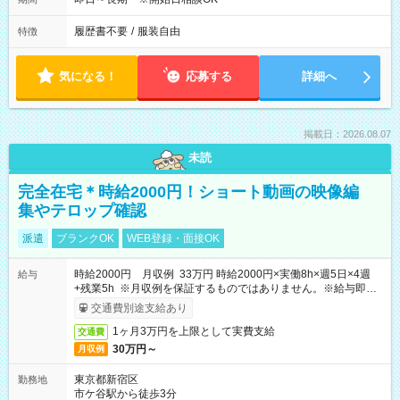
履歴書不要
/
服装自由
特徴
気になる！
応募する
詳細へ
掲載日：2026.08.07
未読
完全在宅＊時給2000円！ショート動画の映像編
集やテロップ確認
派遣
ブランクOK
WEB登録・面接OK
時給2000円 月収例 33万円 時給2000円×実働8h×週5日×4週
給与
+残業5h ※月収例を保証するものではありません。※給与即受
取りサービス利用可（利用条件有）
交通費別途支給あり
1ヶ月3万円を上限として実費支給
交通費
30万円～
月収例
東京都新宿区
勤務地
市ケ谷駅から徒歩3分