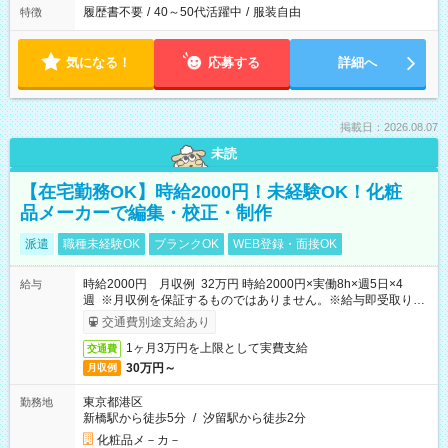
履歴書不要
/
40～50代活躍中
/
服装自由
特徴
気になる！
応募する
詳細へ
掲載日：2026.08.07
未読
【在宅勤務OK】時給2000円！未経験OK！化粧
品メーカーで編集・校正・制作
派遣
職種未経験OK
ブランクOK
WEB登録・面接OK
時給2000円 月収例 32万円 時給2000円×実働8h×週5日×4
給与
週 ※月収例を保証するものではありません。※給与即受取りサ
ービス利用可（利用条件有）
交通費別途支給あり
1ヶ月3万円を上限として実費支給
交通費
30万円～
月収例
東京都港区
勤務地
新橋駅から徒歩5分
/
汐留駅から徒歩2分
化粧品メ－カ－