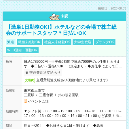
掲載日：2026.08.03
未読
【激単1日勤務OK!】ホテルなどの会場で株主総
会のサポートスタッフ＊日払いOK
派遣
職種未経験OK
社会人未経験OK
大学生歓迎
ブランクOK
WEB登録・面接OK
日給1万5000円～※実働5時間で日給7000円のお仕事もありま
給与
す ◆日払い・週払いOK！（規定あり）◆お仕事によって日給
も異なります
交通費別途支給あり
交通費別途支給あり(勤務地により異なります)
交通費
東京都三鷹市
勤務地
三鷹駅
/
三鷹台駅
/
井の頭公園駅
イベント会場
▼シフト例 ・08：00～19：00 ・09：00～18：00 ・10：00～
勤務時間
17：00 ・13：00～22：00 ・16：00～21：00 など多数！ ※お
仕事により勤務時間が異なります
即日～OK！ ◆お好きな日1日～働けます ◆急募
期間