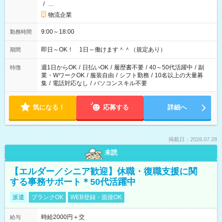
/
…
物流企業
9:00～18:00
勤務時間
即日～OK！ 1日～働けます＾＾（規定あり）
期間
週1日からOK
/
日払いOK
/
履歴書不要
/
40～50代活躍中
/
副
特徴
業・WワークOK
/
服装自由
/
シフト勤務
/
10名以上の大量募
集
/
電話対応なし
/
パソコンスキル不要
気になる！
応募する
詳細へ
掲載日：2026.07.28
未読
【エルダー／シニア歓迎】休職・復職支援に関
する事務サポート＊50代活躍中
派遣
ブランクOK
WEB登録・面接OK
時給2000円＋交
給与