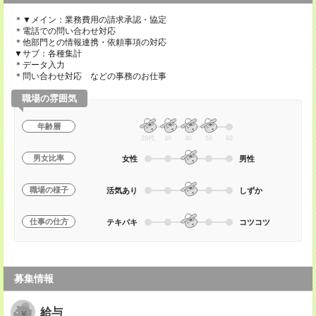
＊▼メイン：業務費用の請求承認・協定
＊電話での問い合わせ対応
＊他部門との情報連携・依頼事項の対応
▼サブ：各種集計
＊データ入力
＊問い合わせ対応 などの事務のお仕事
職場の雰囲気
年齢層
20代
30
40
50
60
男女比率
女性
男性
職場の様子
活気あり
しずか
仕事の仕方
テキパキ
コツコツ
募集情報
給与