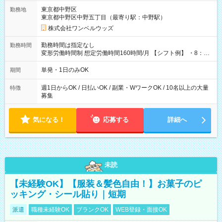
用期間なし
東京都中野区
勤務地
東京都中野区中野五丁目（最寄り駅：中野駅）
株式会社ワンベルウッズ
勤務時間は指定なし
勤務時間
変形労働時間制 想定労働時間160時間/月 【シフト例】 ・8：00
～21：00
単発・1日のみOK
期間
週1日からOK / 日払いOK / 副業・WワークOK / 10名以上の大量
特徴
募集
気になる！
応募する
詳細へ
未読
【未経験OK】【服装＆髪色自由！】お菓子のピ
ッキング・シール貼り｜短期
派遣
職種未経験OK
ブランクOK
WEB登録・面接OK