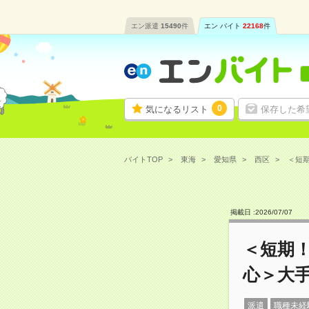
エン派遣
15490
件
エン バイト
22168
件
0
気になるリスト
保存した希
バイトTOP
東海
愛知県
西区
＜短期
掲載日 :
2026
/
07
/
07
＜短期
心＞大
派遣
職種未経