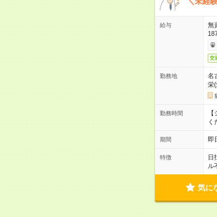
＼未経験
無
給与
18
交
名
勤務地
栄
【シ
勤務時間
く
即
期間
日
特徴
ル
気に