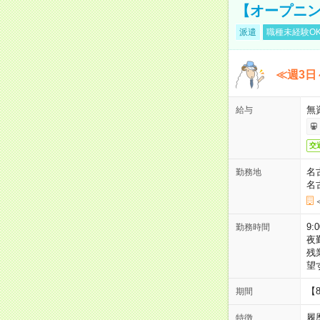
【オープニン
派遣
職種未経験O
≪週3日
無
給与
交
名
勤務地
名
9:
勤務時間
夜
残
望
【
期間
履
特徴