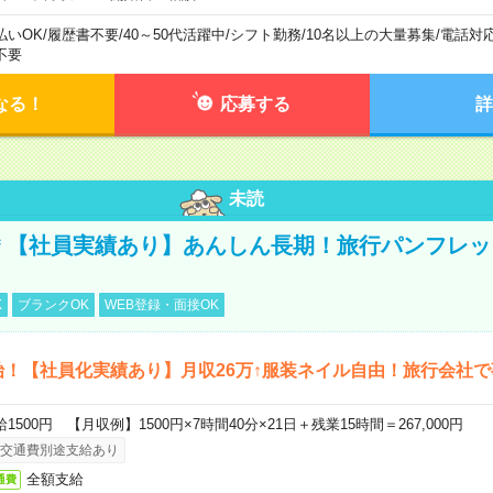
払いOK
/
履歴書不要
/
40～50代活躍中
/
シフト勤務
/
10名以上の大量募集
/
電話対
不要
なる！
応募する
詳
未読
円＊【社員実績あり】あんしん長期！旅行パンフレ
K
ブランクOK
WEB登録・面接OK
始！【社員化実績あり】月収26万↑服装ネイル自由！旅行会社で
給1500円 【月収例】1500円×7時間40分×21日＋残業15時間＝267,000円
交通費別途支給あり
全額支給
通費