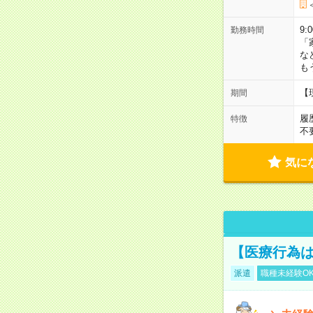
9:
勤務時間
「
な
も
【
期間
履
特徴
不
気に
【医療行為は
派遣
職種未経験O