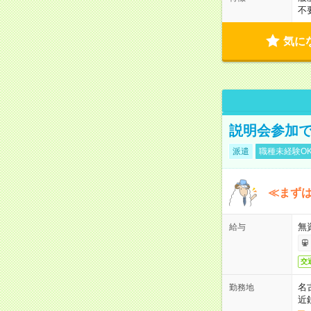
不
気に
説明会参加で
派遣
職種未経験O
≪まずは
無
給与
交
名
勤務地
近