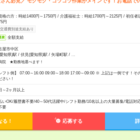
さん必見／ モクモク・コツコツ作業がメインです！お電話で
資格の方：時給1400円～1750円 / 介護福祉士：時給1700円～2125円 / 初任
75円
交通費別途支給あり
全額支給
通費
古屋市中区
(愛知県)駅
/
伏見(愛知県)駅
/
矢場町駅
/
…
病院 ★勤務地選べます！
フト例】 07:00～16:00 09:00～18:00 17:00～09:00 ※ 上記は一例で
ださい！
日～2ヶ月以上
払いOK
/
履歴書不要
/
40～50代活躍中
/
シフト勤務
/
10名以上の大量募集
/
電話対
不要
なる！
応募する
詳