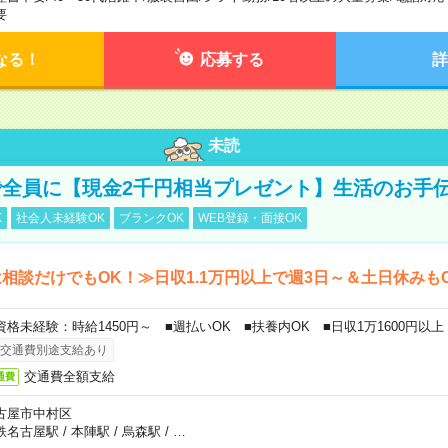
要
なる！
応募する
詳
未読
全員に【現金2千円相当プレゼント】生活のお手
K
社会人未経験OK
ブランクOK
WEB登録・面接OK
相談だけでもOK！≫日収1.1万円以上で週3日～＆土日休みも
資格未経験：時給1450円～ ■週払いOK ■扶養内OK ■日収1万1600円以上
交通費別途支給あり
交通費全額支給
通費
古屋市中村区
鉄名古屋駅
/
本陣駅
/
烏森駅
/
…