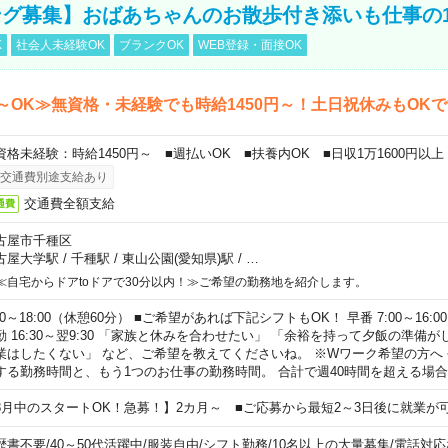
グ募集】おばあちゃんのお散歩付き添いも仕事の
K
社会人未経験OK
ブランクOK
WEB登録・面接OK
～OK≫無資格・未経験でも時給1450円～！土日祝休みもOK
資格未経験：時給1450円～ ■週払いOK ■扶養内OK ■日収1万1600円以上
交通費別途支給あり
交通費全額支給
通費
古屋市千種区
古屋大学駅
/
千種駅
/
東山公園(愛知県)駅
/
…
≪自宅からドアtoドアで30分以内！≫ご希望の勤務地を紹介します。
00～18:00（休憩60分） ■ご希望があれば下記シフトもOK！ 早番 7:00～16:00 遅
勤 16:30～翌9:30 「家族と休みを合わせたい」 「余裕を持って夕飯の準備
業はしたくない」 など、ご希望を教えてくださいね。 ※Wワーク希望の方へ
する勤務時間と、もう1つのお仕事の勤務時間。 合計で週40時間を超える場
8月中のスタートOK！急募！】2カ月～ ■ご応募から最短2～3日後に就業が
歴書不要
/
40～50代活躍中
/
服装自由
/
シフト勤務
/
10名以上の大量募集
/
電話対応