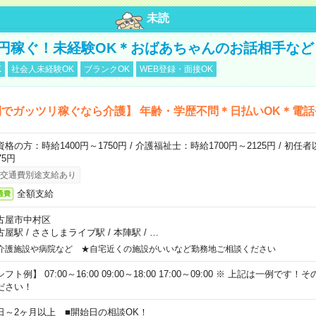
未読
万円稼ぐ！未経験OK＊おばあちゃんのお話相手など
K
社会人未経験OK
ブランクOK
WEB登録・面接OK
でガッツリ稼ぐなら介護】 年齢・学歴不問＊日払いOK＊電話
資格の方：時給1400円～1750円 / 介護福祉士：時給1700円～2125円 / 初任
75円
交通費別途支給あり
全額支給
通費
古屋市中村区
古屋駅
/
ささしまライブ駅
/
本陣駅
/
…
介護施設や病院など ★自宅近くの施設がいいなど勤務地ご相談ください
フト例】 07:00～16:00 09:00～18:00 17:00～09:00 ※ 上記は一例で
ださい！
日～2ヶ月以上 ■開始日の相談OK！