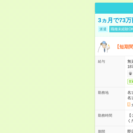
3ヵ月で73
派遣
職種未経験O
【短期間
無
給与
18
交
名
勤務地
名
【シ
勤務時間
く
即
期間