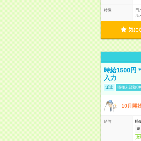
日
特徴
ル
気に
時給1500
入力
派遣
職種未経験O
10月開
時
給与
交