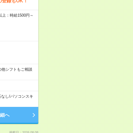
の登録もOK！
者以上：時給1500円～
す！その他シフトもご相談
応なし
/
パソコンスキ
細へ
掲載日：2026.08.08