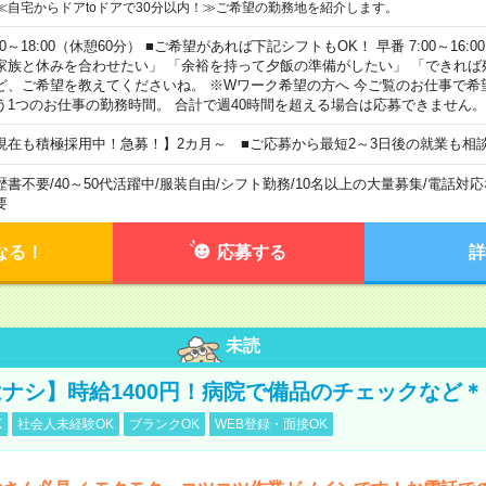
≪自宅からドアtoドアで30分以内！≫ご希望の勤務地を紹介します。
00～18:00（休憩60分） ■ご希望があれば下記シフトもOK！ 早番 7:00～16:00 遅
家族と休みを合わせたい」 「余裕を持って夕飯の準備がしたい」 「できれば
ど、ご希望を教えてくださいね。 ※Wワーク希望の方へ 今ご覧のお仕事で希
う1つのお仕事の勤務時間。 合計で週40時間を超える場合は応募できません。
現在も積極採用中！急募！】2カ月～ ■ご応募から最短2～3日後の就業も相
歴書不要
/
40～50代活躍中
/
服装自由
/
シフト勤務
/
10名以上の大量募集
/
電話対応
要
なる！
応募する
詳
未読
ナシ】時給1400円！病院で備品のチェックなど＊
K
社会人未経験OK
ブランクOK
WEB登録・面接OK