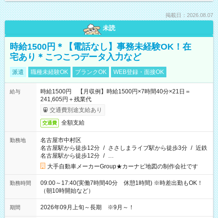
掲載日：2026.08.07
未読
時給1500円＊【電話なし】事務未経験OK！在
宅あり＊こつこつデータ入力など
派遣
職種未経験OK
ブランクOK
WEB登録・面接OK
時給1500円 【月収例】時給1500円×7時間40分×21日＝
給与
241,605円＋残業代
交通費別途支給あり
全額支給
交通費
名古屋市中村区
勤務地
名古屋駅から徒歩12分
/
ささしまライブ駅から徒歩3分
/
近鉄
名古屋駅から徒歩12分
/
…
大手自動車メーカーGroup★カーナビ地図の制作会社です
09:00～17:40(実働7時間40分 休憩1時間) ※時差出勤もOK！
勤務時間
（朝10時開始など）
2026年09月上旬～長期 ※9月～！
期間