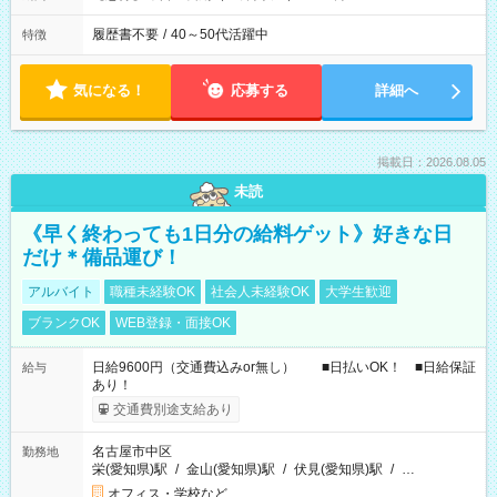
履歴書不要
/
40～50代活躍中
特徴
気になる！
応募する
詳細へ
掲載日：2026.08.05
未読
《早く終わっても1日分の給料ゲット》好きな日
だけ＊備品運び！
アルバイト
職種未経験OK
社会人未経験OK
大学生歓迎
ブランクOK
WEB登録・面接OK
日給9600円（交通費込みor無し） ■日払いOK！ ■日給保証
給与
あり！
交通費別途支給あり
名古屋市中区
勤務地
栄(愛知県)駅
/
金山(愛知県)駅
/
伏見(愛知県)駅
/
…
オフィス・学校など