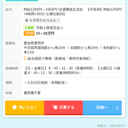
時給1250円～1563円+交通費規定支給 【月収例】時給1250円
給与
×6時間×20日+土曜出勤2回
交通費別途支給あり
月額上限規定あり
交通費
15～20万円
月収例
愛知県豊明市
勤務地
中京競馬場前駅から車10分
/
前後駅から車10分
/
有松駅から
車13分
総合病院で事務（勤務地：豊明市沓掛町）
【月～金曜日】 8：45～15：30（実働6時間） 【土曜日】※隔
勤務時間
週 8：45～12：30（実働3時間45分）
＜入社日応相談・長期歓迎＞
期間
履歴書不要
特徴
気になる！
応募する
詳細へ
掲載日：2026.08.07