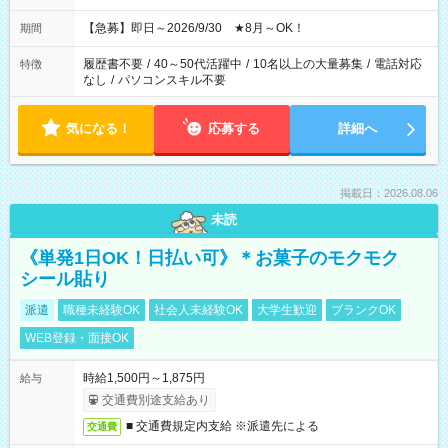
【急募】即日～2026/9/30 ★8月～OK！
期間
履歴書不要
/
40～50代活躍中
/
10名以上の大量募集
/
電話対応
特徴
なし
/
パソコンスキル不要
気になる！
応募する
詳細へ
掲載日：2026.08.06
未読
《単発1日OK！日払い可》＊お菓子のモクモク
シール貼り
派遣
職種未経験OK
社会人未経験OK
大学生歓迎
ブランクOK
WEB登録・面接OK
時給1,500円～1,875円
給与
交通費別途支給あり
■ 交通費規定内支給 ※派遣先による
交通費