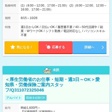
(1)（8:00～12:00、17:00～21:00） (2)（8:00～12:00、12:00～
勤務時間
16:00、17:00～21:00）
8/15～10/26
期間
週1日からOK
/
日払いOK
/
履歴書不要
/
40～50代活躍中
/
副
特徴
業・WワークOK
/
シフト勤務
/
電話対応なし
/
パソコンスキル
不要
気になる！
応募する
詳細へ
未読
＜厚生労働省のお仕事・短期・週3日～OK＞愛
知県・労働保険ご案内スタッ
フ/Q311072325046
アルバイト
職種未経験OK
時給1,600円～
給与
【試用期間】試用期間なし