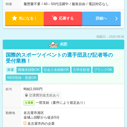
履歴書不要
/
40～50代活躍中
/
服装自由
/
電話対応なし
特徴
気になる！
応募する
詳細へ
掲載日：2026.08.06
未読
国際的スポーツイベントの選手団及び記者等の
受付業務！
派遣
職種未経験OK
社会人未経験OK
大学生歓迎
ブランクOK
WEB登録・面接OK
時給2,000円
給与
交通費別途支給あり
一部支給（案件により規定あり）
交通費
名古屋市港区
勤務地
金城ふ頭駅から徒歩5分
名古屋市内の企業