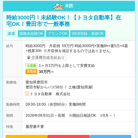
未読
時給3000円！未経験OK！【トヨタ自動車】在
宅OK！豊田市で一般事務
派遣
職種未経験OK
ブランクOK
WEB登録・面接OK
時給3000円 月収例 59万円 時給3000円×実働8h×週5日×4週
給与
+残業30h ※月収例を保証するものではありません。
交通費別途支給あり
1ヶ月3万円を上限として実費支給
交通費
30万円～
月収例
愛知県豊田市
勤務地
豊田市駅からバス58分
/
土橋(愛知県)駅
トヨタ自動車 株式会社
09:00-18:00（休憩60分）実働8時間
勤務時間
2026年09月01日～長期 ※開始日相談OK ※9月～！
期間
履歴書不要
特徴