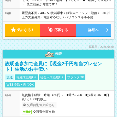
【8月中のスタートOK！急募！】2カ月～ ■ご応募から最短2～
期間
ね。 ※Wワーク希望の方へ 今ご覧のお仕事で希望する勤務時間
3日後に就業が可能です！
と、もう1つのお仕事の勤務時間。 合計で週40時間を超える場
合は応募できません。
履歴書不要
/
40～50代活躍中
/
服装自由
/
シフト勤務
/
10名以
特徴
上の大量募集
/
電話対応なし
/
パソコンスキル不要
気になる！
応募する
詳細へ
掲載日：2026.08.05
未読
説明会参加で全員に【現金2千円相当プレゼン
ト】生活のお手伝い
派遣
職種未経験OK
社会人未経験OK
ブランクOK
WEB登録・面接OK
無資格未経験：時給1450円～ ■週払いOK ■扶養内OK ■日
給与
収1万1600円以上
交通費別途支給あり
交通費全額支給
交通費