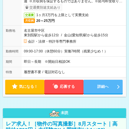
週 ※月収例を保証するものではありません。※給与即受取りサ
ービス利用可（利用条件有）
交通費別途支給あり
1ヶ月3万円を上限として実費支給
交通費
20～25万円
月収例
名古屋市中区
勤務地
東別院駅から徒歩12分
/
金山(愛知県)駅から徒歩15分
会計・法律・特許等専門事務所
09:00-17:00（休憩60分）実働7時間（残業少なめ！）
勤務時間
即日～長期 ※開始日相談OK
期間
履歴書不要
/
電話対応なし
特徴
気になる！
応募する
詳細へ
未読
レア求人！［物件の写真撮影］8月スタート｜高