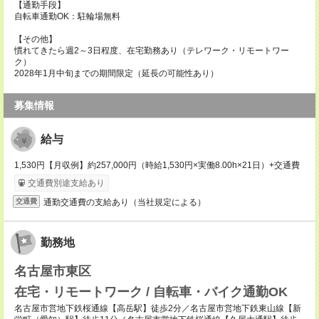
【通勤手段】
自転車通勤OK：駐輪場無料
【その他】
慣れてきたら週2～3日程度、在宅勤務あり（テレワーク・リモートワー
ク）
2028年1月中旬までの期間限定（延長の可能性あり）
募集情報
給与
1,530円【月収例】約257,000円（時給1,530円×実働8.00h×21日）+交通費
交通費別途支給あり
通勤交通費の支給あり（当社規定による）
交通費
勤務地
名古屋市東区
在宅・リモートワーク / 自転車・バイク通勤OK
名古屋市営地下鉄桜通線【高岳駅】徒歩2分／名古屋市営地下鉄東山線【新