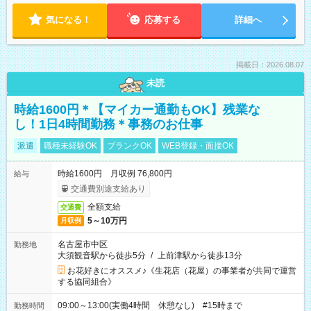
気になる！
応募する
詳細へ
掲載日：2026.08.07
未読
時給1600円＊【マイカー通勤もOK】残業な
し！1日4時間勤務＊事務のお仕事
派遣
職種未経験OK
ブランクOK
WEB登録・面接OK
時給1600円 月収例 76,800円
給与
交通費別途支給あり
全額支給
交通費
5～10万円
月収例
名古屋市中区
勤務地
大須観音駅から徒歩5分
/
上前津駅から徒歩13分
お花好きにオススメ♪《生花店（花屋）の事業者が共同で運営
する協同組合》
09:00～13:00(実働4時間 休憩なし) #15時まで
勤務時間