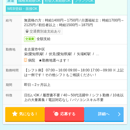
派遣
職種未経験OK
社会人未経験OK
ブランクOK
WEB登録・面接OK
無資格の方：時給1400円～1750円 / 介護福祉士：時給1700円～
給与
2125円 / 初任者以上：時給1500円～1875円
交通費別途支給あり
全額支給
交通費
名古屋市中区
勤務地
栄(愛知県)駅
/
伏見(愛知県)駅
/
矢場町駅
/
…
病院 ★勤務地選べます！
【シフト例】 07:00～16:00 09:00～18:00 17:00～09:00 ※ 上記
勤務時間
は一例です！その他シフトもご相談ください！
即日～2ヶ月以上
期間
日払いOK
/
履歴書不要
/
40～50代活躍中
/
シフト勤務
/
10名以
特徴
上の大量募集
/
電話対応なし
/
パソコンスキル不要
気になる！
応募する
詳細へ