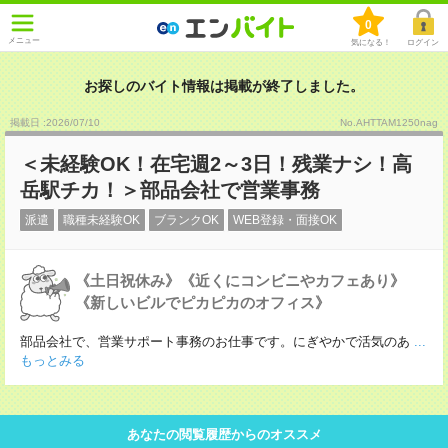
0
メニュー
気になる！
ログイン
お探しのバイト情報は掲載が終了しました。
掲載日 :2026
/
07
/
10
No.AHTTAM1250nag
＜未経験OK！在宅週2～3日！残業ナシ！高
岳駅チカ！＞部品会社で営業事務
派遣
職種未経験OK
ブランクOK
WEB登録・面接OK
《土日祝休み》《近くにコンビニやカフェあり》
《新しいビルでピカピカのオフィス》
部品会社で、営業サポート事務のお仕事です。にぎやかで活気のあ
...
もっとみる
あなたの閲覧履歴からのオススメ