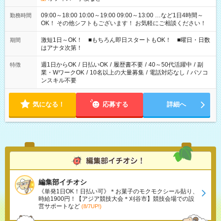
09:00～18:00 10:00～19:00 09:00～13:00 …など1日4時間～
勤務時間
OK！ その他シフトもございます！ お気軽にご相談ください！
激短1日～OK！ ■もちろん即日スタートもOK！ ■曜日・日数
期間
はアナタ次第！
週1日からOK
/
日払いOK
/
履歴書不要
/
40～50代活躍中
/
副
特徴
業・WワークOK
/
10名以上の大量募集
/
電話対応なし
/
パソコ
ンスキル不要
気になる！
応募する
詳細へ
編集部イチオシ
《単発1日OK！日払い可》＊お菓子のモクモクシール貼り、
時給1900円！【アジア競技大会＊刈谷市】競技会場での設
営サポートなど
(8/7UP!)