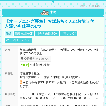
掲載日：2026.08.07
未読
【オープニング募集】おばあちゃんのお散歩付
き添いも仕事の1つ
派遣
職種未経験OK
社会人未経験OK
ブランクOK
WEB登録・面接OK
無資格未経験：時給1450円～ ■週払いOK ■扶養内OK ■日
給与
収1万1600円以上
交通費別途支給あり
交通費全額支給
交通費
名古屋市千種区
勤務地
名古屋大学駅
/
千種駅
/
東山公園(愛知県)駅
/
…
≪自宅からドアtoドアで30分以内！≫ご希望の勤務地を紹介
します。
9:00～18:00（休憩60分） ■ご希望があれば下記シフトもOK！
勤務時間
早番 7:00～16:00 遅番 10:00～19:00 夜勤 16:30～翌9:30 「家族
と休みを合わせたい」 「余裕を持って夕飯の準備がしたい」
「できれば残業はしたくない」 など、ご希望を教えてください