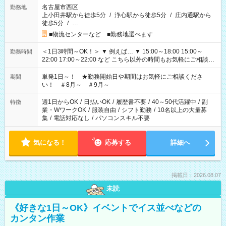
名古屋市西区
勤務地
上小田井駅から徒歩5分
/
浄心駅から徒歩5分
/
庄内通駅から
徒歩5分
/
…
■物流センターなど ■勤務地選べます
＜1日3時間～OK！＞ ▼ 例えば… ▼ 15:00～18:00 15:00～
勤務時間
22:00 17:00～22:00 など こちら以外の時間もお気軽にご相談く
ださい！
単発1日～！ ★勤務開始日や期間はお気軽にご相談くださ
期間
い！ ＃8月～ ＃9月～
週1日からOK
/
日払いOK
/
履歴書不要
/
40～50代活躍中
/
副
特徴
業・WワークOK
/
服装自由
/
シフト勤務
/
10名以上の大量募
集
/
電話対応なし
/
パソコンスキル不要
気になる！
応募する
詳細へ
掲載日：2026.08.07
未読
《好きな1日～OK》イベントでイス並べなどの
カンタン作業