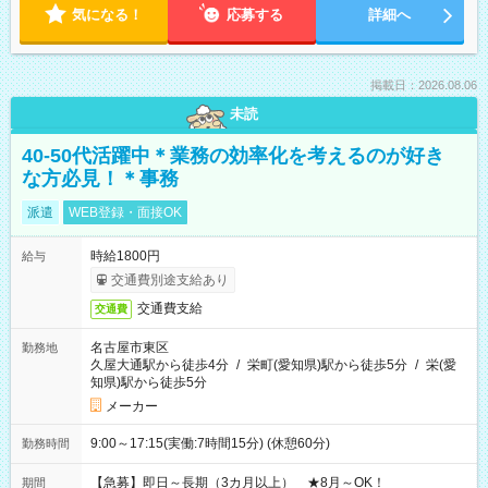
気になる！
応募する
詳細へ
掲載日：2026.08.06
未読
40-50代活躍中＊業務の効率化を考えるのが好き
な方必見！＊事務
派遣
WEB登録・面接OK
時給1800円
給与
交通費別途支給あり
交通費支給
交通費
名古屋市東区
勤務地
久屋大通駅から徒歩4分
/
栄町(愛知県)駅から徒歩5分
/
栄(愛
知県)駅から徒歩5分
メーカー
9:00～17:15(実働:7時間15分) (休憩60分)
勤務時間
【急募】即日～長期（3カ月以上） ★8月～OK！
期間