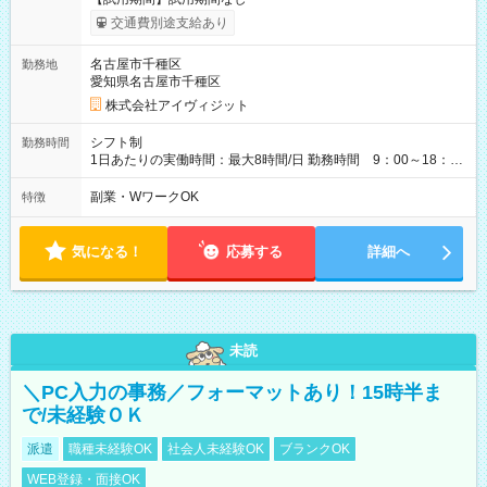
交通費別途支給あり
名古屋市千種区
勤務地
愛知県名古屋市千種区
株式会社アイヴィジット
シフト制
勤務時間
1日あたりの実働時間：最大8時間/日 勤務時間 9：00～18：
00(実働8h、休憩1h) 土日祝含む週3日～OK、シフト制 ※もちろ
ん週5日勤務もOK♪ 勤務期間：2026年8月12日～9月9日※リスト
副業・WワークOK
特徴
全件完了で業務終了
気になる！
応募する
詳細へ
未読
＼PC入力の事務／フォーマットあり！15時半ま
で/未経験ＯＫ
派遣
職種未経験OK
社会人未経験OK
ブランクOK
WEB登録・面接OK