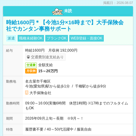
掲載日：2026.08.07
未読
時給1600円＊【今池1分×16時まで】大手保険会
社でカンタン事務サポート
派遣
職種未経験OK
ブランクOK
WEB登録・面接OK
時給1600円 月収例 192,000円
給与
交通費別途支給あり
全額支給
交通費
15～20万円
月収例
名古屋市千種区
勤務地
今池(愛知県)駅から徒歩1分
/
千種駅から徒歩9分
大手保険会社
09:00～16:00(実働6時間 休憩1時間) ※17時までのフルタイム
勤務時間
もOK
2026年09月上旬～長期 ※9月～！
期間
履歴書不要
/
40～50代活躍中
/
服装自由
特徴