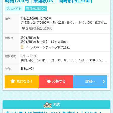
時給1700円｜未経験OK！岡崎市(cb1sr02)
アルバイト
職種未経験OK
時給1,700円～1,700円
給与
月収例：24万9900円（7h×21日) 日払い、週払いOK（規定有
り） 【試用期間】試用期間なし
交通費別途支給あり
愛知県岡崎市
勤務地
愛知県岡崎市（最寄り駅：東岡崎）
パーソルマーケティング株式会社
930～17:30
勤務時間
実働時間：7時間/日 ・月、木、金、土、日の週5日勤務（火、水
は固定休です／夏季、年末年始等、長期休暇有り！） ・ワンシ
フト！ 残業ほぼナシ（0～5h/月）
日払いOK
特徴
気になる！
応募する
詳細へ
未読