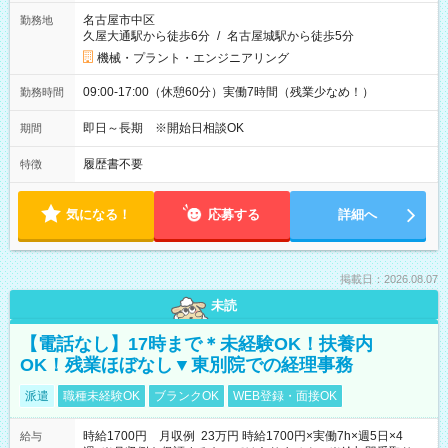
名古屋市中区
勤務地
久屋大通駅から徒歩6分
/
名古屋城駅から徒歩5分
機械・プラント・エンジニアリング
09:00-17:00（休憩60分）実働7時間（残業少なめ！）
勤務時間
即日～長期 ※開始日相談OK
期間
履歴書不要
特徴
気になる！
応募する
詳細へ
掲載日：2026.08.07
未読
【電話なし】17時まで＊未経験OK！扶養内
OK！残業ほぼなし▼東別院での経理事務
派遣
職種未経験OK
ブランクOK
WEB登録・面接OK
時給1700円 月収例 23万円 時給1700円×実働7h×週5日×4
給与