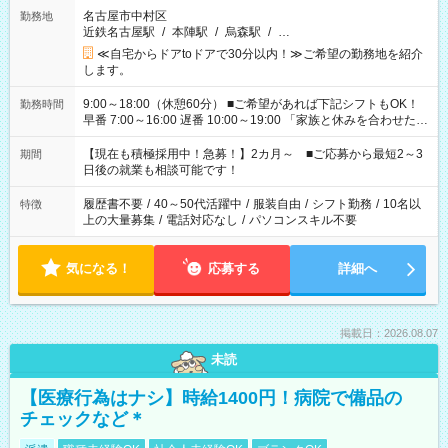
名古屋市中村区
勤務地
近鉄名古屋駅
/
本陣駅
/
烏森駅
/
…
≪自宅からドアtoドアで30分以内！≫ご希望の勤務地を紹介
します。
9:00～18:00（休憩60分） ■ご希望があれば下記シフトもOK！
勤務時間
早番 7:00～16:00 遅番 10:00～19:00 「家族と休みを合わせた
い」 「余裕を持って夕飯の準備がしたい」 「できれば残業はし
たくない」 など、ご希望を教えてくださいね。 ※Wワーク希望
【現在も積極採用中！急募！】2カ月～ ■ご応募から最短2～3
期間
の方へ 今ご覧のお仕事で希望する勤務時間と、もう1つのお仕事
日後の就業も相談可能です！
の勤務時間。 合計で週40時間を超える場合は応募できません。
履歴書不要
/
40～50代活躍中
/
服装自由
/
シフト勤務
/
10名以
特徴
上の大量募集
/
電話対応なし
/
パソコンスキル不要
気になる！
応募する
詳細へ
掲載日：2026.08.07
未読
【医療行為はナシ】時給1400円！病院で備品の
チェックなど＊