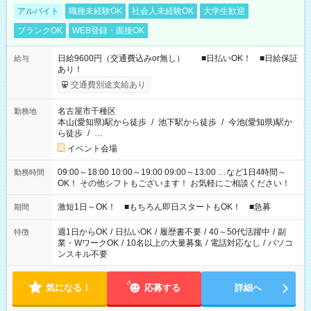
アルバイト
職種未経験OK
社会人未経験OK
大学生歓迎
ブランクOK
WEB登録・面接OK
日給9600円（交通費込みor無し） ■日払いOK！ ■日給保証
給与
あり！
交通費別途支給あり
名古屋市千種区
勤務地
本山(愛知県)駅から徒歩
/
池下駅から徒歩
/
今池(愛知県)駅か
ら徒歩
/
…
イベント会場
09:00～18:00 10:00～19:00 09:00～13:00 …など1日4時間～
勤務時間
OK！ その他シフトもございます！ お気軽にご相談ください！
激短1日～OK！ ■もちろん即日スタートもOK！ ■急募
期間
週1日からOK
/
日払いOK
/
履歴書不要
/
40～50代活躍中
/
副
特徴
業・WワークOK
/
10名以上の大量募集
/
電話対応なし
/
パソコ
ンスキル不要
気になる！
応募する
詳細へ