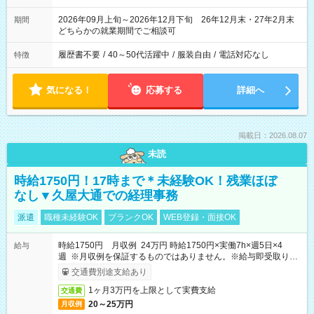
2026年09月上旬～2026年12月下旬 26年12月末・27年2月末
期間
どちらかの就業期間でご相談可
履歴書不要
/
40～50代活躍中
/
服装自由
/
電話対応なし
特徴
気になる！
応募する
詳細へ
掲載日：2026.08.07
未読
時給1750円！17時まで＊未経験OK！残業ほぼ
なし▼久屋大通での経理事務
派遣
職種未経験OK
ブランクOK
WEB登録・面接OK
時給1750円 月収例 24万円 時給1750円×実働7h×週5日×4
給与
週 ※月収例を保証するものではありません。※給与即受取りサ
ービス利用可（利用条件有）
交通費別途支給あり
1ヶ月3万円を上限として実費支給
交通費
20～25万円
月収例