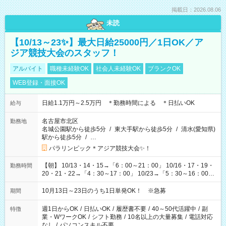
掲載日：2026.08.06
未読
【10/13～23✨】最大日給25000円／1日OK／ア
ジア競技大会のスタッフ！
アルバイト
職種未経験OK
社会人未経験OK
ブランクOK
WEB登録・面接OK
日給1.1万円～2.5万円 ＊勤務時間による ＊日払いOK
給与
名古屋市北区
勤務地
名城公園駅から徒歩5分
/
東大手駅から徒歩5分
/
清水(愛知県)
駅から徒歩5分
/
…
パラリンピック＊アジア競技大会✨！
【朝】 10/13・14・15→「6：00～21：00」 10/16・17・19・
勤務時間
20・21・22→「4：30～17：00」 10/23→「5：30～16：00」
【夕方】 10/16・17・19～21→「17：00～26：00」
10/22→「17：00～24：30」 10/23→「16：00～23：00」 ＊
10月13日～23日のうち1日単発OK！ ※急募
期間
勤務時間に関して、面談時にしっかりお伝えします！ 朝だ
け、夕方だけ、などもOKです！
週1日からOK
/
日払いOK
/
履歴書不要
/
40～50代活躍中
/
副
特徴
業・WワークOK
/
シフト勤務
/
10名以上の大量募集
/
電話対応
なし
/
パソコンスキル不要