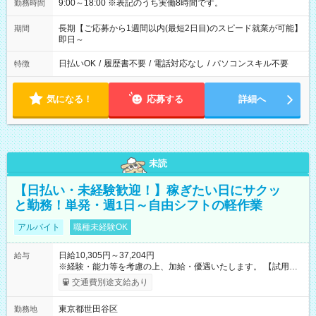
9:00～18:00 ※表記のうち実働8時間です。
勤務時間
長期【ご応募から1週間以内(最短2日目)のスピード就業が可能】
期間
即日～
日払いOK
/
履歴書不要
/
電話対応なし
/
パソコンスキル不要
特徴
気になる！
応募する
詳細へ
未読
【日払い・未経験歓迎！】稼ぎたい日にサクッ
と勤務！単発・週1日～自由シフトの軽作業
アルバイト
職種未経験OK
日給10,305円～37,204円
給与
※経験・能力等を考慮の上、加給・優遇いたします。 【試用期
間】試用期間なし
交通費別途支給あり
東京都世田谷区
勤務地