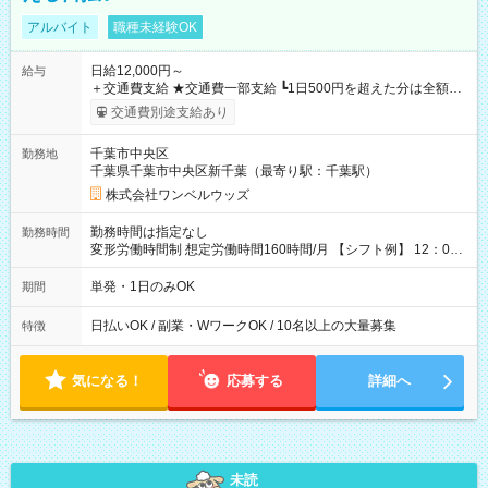
アルバイト
職種未経験OK
日給12,000円～
給与
＋交通費支給 ★交通費一部支給 ┗1日500円を超えた分は全額支
給！ ※往復500円以内の方は自己負担となります ★日払いOK！
交通費別途支給あり
（規定あり） ┗働いたその日に現金GET♪ お仕事後はコンビニ
ATMから 日払い分を引き落とせます！ 【試用期間】試用期間
千葉市中央区
勤務地
なし
千葉県千葉市中央区新千葉（最寄り駅：千葉駅）
株式会社ワンベルウッズ
勤務時間は指定なし
勤務時間
変形労働時間制 想定労働時間160時間/月 【シフト例】 12：00
～22：00
単発・1日のみOK
期間
日払いOK / 副業・WワークOK / 10名以上の大量募集
特徴
気になる！
応募する
詳細へ
未読