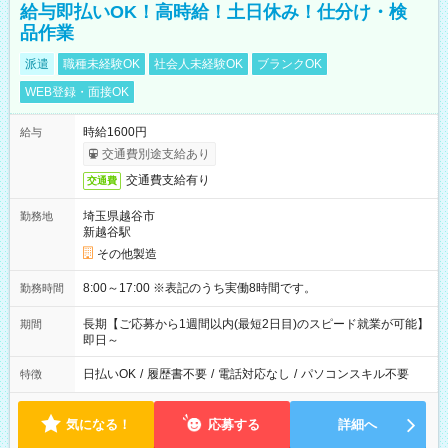
給与即払いOK！高時給！土日休み！仕分け・検
品作業
派遣
職種未経験OK
社会人未経験OK
ブランクOK
WEB登録・面接OK
時給1600円
給与
交通費別途支給あり
交通費支給有り
交通費
埼玉県越谷市
勤務地
新越谷駅
その他製造
8:00～17:00 ※表記のうち実働8時間です。
勤務時間
長期【ご応募から1週間以内(最短2日目)のスピード就業が可能】
期間
即日～
日払いOK
/
履歴書不要
/
電話対応なし
/
パソコンスキル不要
特徴
気になる！
応募する
詳細へ