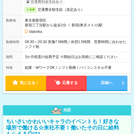
交通費別途支給あり
交通費全額支給（規定あり）
交通費
東京都新宿区
勤務地
新宿三丁目駅から徒歩2分
/
新宿(東京メトロ)駅
Valextra
09:30～20:30 実働7.5時間／休憩1.5時間 営業時間に合わせた
勤務時間
シフト制
3か月程度の短期予定 ※開始日はお気軽にご相談ください
期間
副業・WワークOK
/
シフト勤務
/
パソコンスキル不要
特徴
気になる！
応募する
詳細へ
未読
ちいさいかわいいキャラのイベントも！好きな
場所で働ける☆来社不要！働いたその日に給料