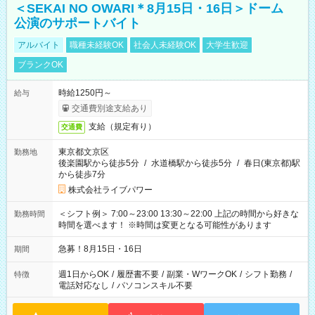
＜SEKAI NO OWARI＊8月15日・16日＞ドーム
公演のサポートバイト
アルバイト
職種未経験OK
社会人未経験OK
大学生歓迎
ブランクOK
時給1250円～
給与
交通費別途支給あり
支給（規定有り）
交通費
東京都文京区
勤務地
後楽園駅から徒歩5分
/
水道橋駅から徒歩5分
/
春日(東京都)駅
から徒歩7分
株式会社ライブパワー
＜シフト例＞ 7:00～23:00 13:30～22:00 上記の時間から好きな
勤務時間
時間を選べます！ ※時間は変更となる可能性があります
急募！8月15日・16日
期間
週1日からOK
/
履歴書不要
/
副業・WワークOK
/
シフト勤務
/
特徴
電話対応なし
/
パソコンスキル不要