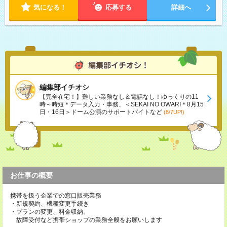
です
気になる！
応募する
詳細へ
編集部イチオシ
【完全在宅！】難しい業務なし＆電話なし！ゆっくりの11
時～時短＊データ入力・事務、＜SEKAI NO OWARI＊8月15
日・16日＞ドーム公演のサポートバイトなど
(8/7UP!)
お仕事の概要
携帯を扱う企業での窓口販売業務
・新規契約、機種変更手続き
・プランの変更、料金収納、
故障受付など携帯ショップの業務全般をお願いします