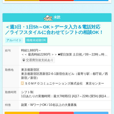
未読
＜週3日・1日5h～OK＞データ入力＆電話対応
／ライフスタイルに合わせてシフトの相談OK！
アルバイト
職種未経験OK
時給1,880円～
給与
＜＜ 最高時給2280円 ＞＞ ■曜日加算 土日祝／09～22時→時給
＋400円 ■時間加算 月曜／09～12時→時給＋200円 月曜／17～
交通費別途支給あり
22時→時給＋200円 金曜／17～22時→時給＋400円 ■導入研
修・OJT研修時： 時給1780円（各加算給無）
東京都新宿区
勤務地
━━━━━━━━━━━━━━━ ■月収例 ◎ロングシフト（週3日×実7h） [1]
東京都新宿区西新宿2-6-1新宿住友ビル（最寄り駅：都庁前／西
金曜日収：15160円×4日＝60640円 [2]土曜日収：15960円×5日
新宿／新宿）
＝79800円 [3]日曜日収：15960円×5日＝79800円 [1]＋[2]＋[3]＝
月収22万240円 ◎ショートシフト（週3日×実5h） [1]月曜日収：
ＳＯＭＰＯコミュニケーションズ株式会社 東京センター
10400円×4日＝41600円 [2]金曜日収：11400円×4日＝45600円
[3]土曜日収：11400円×5日＝57000円 [1]＋[2]＋[3]＝月収14万
シフト制
勤務時間
4200円 【試用期間】試用期間あり 試用期間の長さ：3ヶ月 ※ 雇
1日あたりの実働時間：最大7時間/日 [A]17～22時 (実5h) [B]14～
用形態と給与に、本採用時と異なる部分があります。 雇用形
22時 (実7h/休1h） ★週3～5日※土or日必須 ◎休日：平日メイン
態：本採用時と同じです。 給与：時給 1,780円以上 ※各加算給
※[B]OJT終了後要相談 ◎下記選択制 （1）曜日固定 週3～・土or
副業・WワークOK / 10名以上の大量募集
特徴
無
日必須 （2）月間シフト※規定 1ヶ月毎のシフト制 ※デビュー後
選択可 ▶ご確認 祝日/GW/年末年始等も シフト通りの出勤が必要