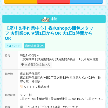
未読
【座り＆手作業中心】香水shopの梱包スタッ
フ ★副業OK ★週1日からOK ★1日1時間から
OK
アルバイト
職種未経験OK
時給1,400円～
給与
【試用期間】試用期間あり 試用期間の長さ：1ヶ月 雇用形態、
給与は本採用時と同じです。
交通費別途支給あり
東京都千代田区
勤務地
東京都千代田区内神田2丁目14番12号 星屋第六ビル402号（最
寄り駅：神田駅）
Ａｌｌｅｙ株式会社
シフト制
勤務時間
1日あたりの実働時間：最大5時間/日 11:00-19:00 └1日あたりの
実働時間：1-5時間 └上記の時間帯内であれば、いつでも勤務可
能！ └平日・土曜日の中で、お好きな曜日でご勤務いただけま
週1日からOK / 日払いOK / 副業・WワークOK
特徴