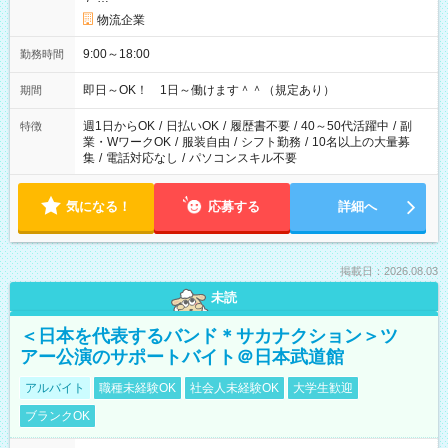
物流企業
9:00～18:00
勤務時間
即日～OK！ 1日～働けます＾＾（規定あり）
期間
週1日からOK
/
日払いOK
/
履歴書不要
/
40～50代活躍中
/
副
特徴
業・WワークOK
/
服装自由
/
シフト勤務
/
10名以上の大量募
集
/
電話対応なし
/
パソコンスキル不要
気になる！
応募する
詳細へ
掲載日：2026.08.03
未読
＜日本を代表するバンド＊サカナクション＞ツ
アー公演のサポートバイト＠日本武道館
アルバイト
職種未経験OK
社会人未経験OK
大学生歓迎
ブランクOK