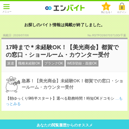
0
メニュー
気になる！
ログイン
お探しのバイト情報は掲載が終了しました。
掲載日 :2026
/
07
/
06
No.RSTFO260703710D/千葉
17時まで＊未経験OK！【美光商会】都賀で
の窓口・ショールーム・カウンター受付
派遣
職種未経験OK
ブランクOK
WEB登録・面接OK
急募！【美光商会】未経験OK！都賀での窓口・ショ
ールーム・カウンター受付
【朝ゆっくり9時半スタート】選べる勤務時間！時短OKドコモシ
...も
っとみる
あなたの閲覧履歴からのオススメ