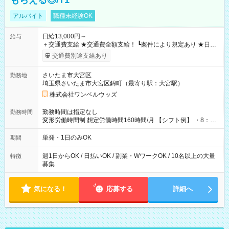
もらえる◎/T1
アルバイト
職種未経験OK
日給13,000円～
給与
＋交通費支給 ★交通費全額支給！ ┗案件により規定あり ★日払
いOK！（規定あり） ┗働いたその日に現金GET♪ お仕事後はコ
交通費別途支給あり
ンビニATMから 日払い分を引き落とせます！ 【試用期間】試
用期間なし
さいたま市大宮区
勤務地
埼玉県さいたま市大宮区錦町（最寄り駅：大宮駅）
株式会社ワンベルウッズ
勤務時間は指定なし
勤務時間
変形労働時間制 想定労働時間160時間/月 【シフト例】 ・8：00
～21：00
単発・1日のみOK
期間
週1日からOK / 日払いOK / 副業・WワークOK / 10名以上の大量
特徴
募集
気になる！
応募する
詳細へ