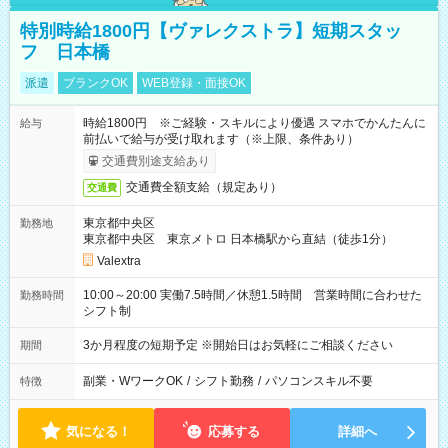
特別時給1800円【ヴァレクストラ】短期スタッ
フ 日本橋
派遣
ブランクOK
WEB登録・面接OK
時給1800円 ※ご経験・スキルにより優遇 スマホでかんたんに
給与
前払いで給与が受け取れます（※上限、条件あり）
交通費別途支給あり
交通費全額支給（規定あり）
交通費
東京都中央区
勤務地
東京都中央区 東京メトロ 日本橋駅から直結（徒歩1分）
Valextra
10:00～20:00 実働7.5時間／休憩1.5時間 営業時間に合わせた
勤務時間
シフト制
3か月程度の短期予定 ※開始日はお気軽にご相談ください
期間
副業・WワークOK
/
シフト勤務
/
パソコンスキル不要
特徴
気になる！
応募する
詳細へ