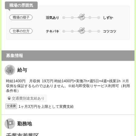
職場の雰囲気
職場の様子
活気あり
しずか
仕事の仕方
テキパキ
コツコツ
募集情報
給与
時給1400円 月収例 19万円 時給1400円×実働7h×週5日×4週+残業1h ※月
収例を保証するものではありません。※給与即受取りサービス利用可（利用
条件有）
交通費別途支給あり
1ヶ月3万円を上限として実費支給
交通費
勤務地