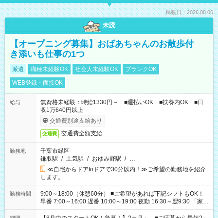
掲載日：2026.08.06
未読
【オープニング募集】おばあちゃんのお散歩付
き添いも仕事の1つ
派遣
職種未経験OK
社会人未経験OK
ブランクOK
WEB登録・面接OK
無資格未経験：時給1330円～ ■週払いOK ■扶養内OK ■日
給与
収1万640円以上
交通費別途支給あり
交通費全額支給
交通費
千葉市緑区
勤務地
鎌取駅
/
土気駅
/
おゆみ野駅
/
…
≪自宅からドアtoドアで30分以内！≫ご希望の勤務地を紹介
します。
9:00～18:00（休憩60分） ■ご希望があれば下記シフトもOK！
勤務時間
早番 7:00～16:00 遅番 10:00～19:00 夜勤 16:30～翌9:30 「家族
と休みを合わせたい」 「余裕を持って夕飯の準備がしたい」
「できれば残業はしたくない」 など、ご希望を教えてください