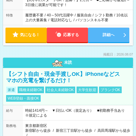
【8月中のスタートOK！急募！】2カ月～ ■ご応募から最短2～
期間
ね。 ※Wワーク希望の方へ 今ご覧のお仕事で希望する勤務時間
3日後に就業が可能です！
と、もう1つのお仕事の勤務時間。 合計で週40時間を超える場
合は応募できません。
履歴書不要
/
40～50代活躍中
/
服装自由
/
シフト勤務
/
10名以
特徴
上の大量募集
/
電話対応なし
/
パソコンスキル不要
気になる！
応募する
詳細へ
掲載日：2026.08.07
未読
【シフト自由・現金手渡しOK】iPhoneなどス
マホの充電を繋げるだけ！
派遣
職種未経験OK
社会人未経験OK
大学生歓迎
ブランクOK
WEB登録・面接OK
時給1414円～ ▼日払いOK（規定あり） ■初勤務手当あり
給与
※規定による
東京都新宿区
勤務地
新宿駅から徒歩
/
新宿三丁目駅から徒歩
/
高田馬場駅から徒歩
/
…