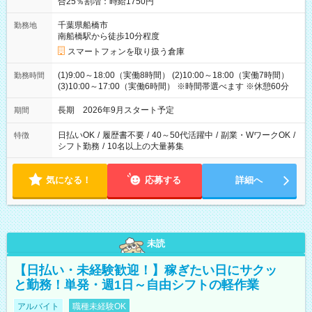
合25％割増：時給1750円
千葉県船橋市
勤務地
南船橋駅から徒歩10分程度
スマートフォンを取り扱う倉庫
(1)9:00～18:00（実働8時間） (2)10:00～18:00（実働7時間）
勤務時間
(3)10:00～17:00（実働6時間） ※時間帯選べます ※休憩60分
長期 2026年9月スタート予定
期間
日払いOK
/
履歴書不要
/
40～50代活躍中
/
副業・WワークOK
/
特徴
シフト勤務
/
10名以上の大量募集
気になる！
応募する
詳細へ
未読
【日払い・未経験歓迎！】稼ぎたい日にサクッ
と勤務！単発・週1日～自由シフトの軽作業
アルバイト
職種未経験OK