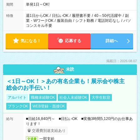
単発1日～OK!
期間
週1日からOK
/
日払いOK
/
履歴書不要
/
40～50代活躍中
/
副
特徴
業・WワークOK
/
服装自由
/
シフト勤務
/
電話対応なし
/
パソ
コンスキル不要
気になる！
応募する
詳細へ
掲載日：2026.08.07
未読
＜1日～OK！＞あの有名企業も！展示会や株主
総会のお手伝い！
アルバイト
職種未経験OK
社会人未経験OK
大学生歓迎
ブランクOK
WEB登録・面接OK
■日給16,840円～ ■日払いOK ■実働3時間5,120円のお仕事あ
給与
ります！
交通費別途支給あり
一部支給
交通費