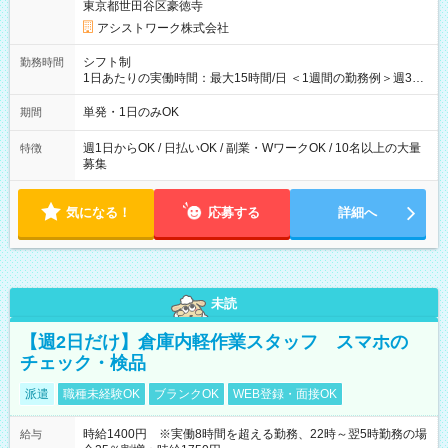
東京都世田谷区豪徳寺
アシストワーク株式会社
シフト制
勤務時間
1日あたりの実働時間：最大15時間/日 ＜1週間の勤務例＞週3回
勤務 勤務：月・水・金 休み：火・木・土・日 好きな時にお仕事
可能です！ ※1日あたりの最大実働時間は日勤、夜勤共に勤務し
単発・1日のみOK
期間
た時間になります。
週1日からOK / 日払いOK / 副業・WワークOK / 10名以上の大量
特徴
募集
気になる！
応募する
詳細へ
未読
【週2日だけ】倉庫内軽作業スタッフ スマホの
チェック・検品
派遣
職種未経験OK
ブランクOK
WEB登録・面接OK
時給1400円 ※実働8時間を超える勤務、22時～翌5時勤務の場
給与