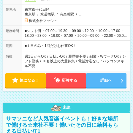
東京都千代田区
勤務地
東京駅
/
水道橋駅
/
有楽町駅
/
…
株式会社マッシュ
■シフト例 ・07:00～19:30 ・09:00～12:00 ・10:00～17:00 ・
勤務時間
18:00～23:00 ・19:00～07:00 ・20:00～09:00 ・22:00～06:00
etc ★最短で3時間で5,120円のお仕事から 15時間で2万円近く稼
げるお仕事も！ ご希望のお時間に合わせてご紹介！ ※シフトは
■１日のみ・1回だけお仕事OK！
期間
現場によって異なります。 ※勿論、休憩時間はあるのでご安心
ください！
週1日からOK
/
日払いOK
/
履歴書不要
/
副業・WワークOK
/
シ
特徴
フト勤務
/
10名以上の大量募集
/
電話対応なし
/
パソコンスキ
ル不要
気になる！
応募する
詳細へ
未読
サマソニなど人気音楽イベントも！好きな場所
で働ける☆来社不要！働いたその日に給料もら
える日払い/T1