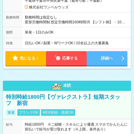
千葉県千葉市中央区新千葉（最寄り駅：千葉駅）
株式会社ワンベルウッズ
勤務時間は指定なし
勤務時間
変形労働時間制 想定労働時間160時間/月 【シフト例】 ・10：
00～20：00
単発・1日のみOK
期間
日払いOK / 副業・WワークOK / 10名以上の大量募集
特徴
気になる！
応募する
詳細へ
未読
特別時給1800円【ヴァレクストラ】短期スタッ
フ 新宿
派遣
ブランクOK
WEB登録・面接OK
時給1800円 ※ご経験・スキルにより優遇 スマホでかんたんに
給与
前払いで給与が受け取れます（※上限、条件あり）