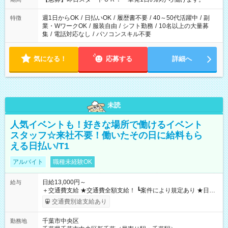
週1日からOK
/
日払いOK
/
履歴書不要
/
40～50代活躍中
/
副
特徴
業・WワークOK
/
服装自由
/
シフト勤務
/
10名以上の大量募
集
/
電話対応なし
/
パソコンスキル不要
気になる！
応募する
詳細へ
未読
人気イベントも！好きな場所で働けるイベント
スタッフ☆来社不要！働いたその日に給料もら
える日払い/T1
アルバイト
職種未経験OK
日給13,000円～
給与
＋交通費支給 ★交通費全額支給！ ┗案件により規定あり ★日払
いOK！（規定あり） ┗働いたその日に現金GET♪ お仕事後はコ
交通費別途支給あり
ンビニATMから 日払い分を引き落とせます！ 【試用期間】試
用期間なし
千葉市中央区
勤務地