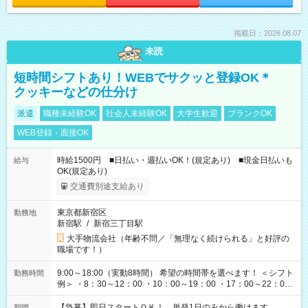
掲載日：2026.08.07
未読
短時間シフトあり！WEBでサクッと登録OK＊
クッキーなどの仕分け
派遣
職種未経験OK
社会人未経験OK
大学生歓迎
ブランクOK
WEB登録・面接OK
時給1500円 ■日払い・週払いOK！(規定あり) ■現金日払いも
給与
OK(規定あり)
交通費別途支給あり
東京都新宿区
勤務地
新宿駅
/
新宿三丁目駅
大手物流会社（年齢不問／「無理なく続けられる」と好評の
職場です！）
9:00～18:00（実動8時間） 希望の時間帯を選べます！ ＜シフト
勤務時間
例＞ ・8：30～12：00 ・10：00～19：00 ・17：00～22：00
・13：00～22：00 ・22：00～翌6：00 など
【急募】即日スタートＯＫ！ 単発1日のみから働けます。
期間