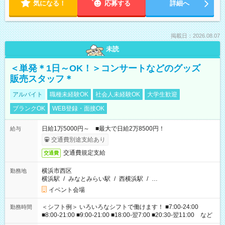
気になる！
応募する
詳細へ
掲載日：2026.08.07
未読
＜単発＊1日～OK！＞コンサートなどのグッズ
販売スタッフ＊
アルバイト
職種未経験OK
社会人未経験OK
大学生歓迎
ブランクOK
WEB登録・面接OK
日給1万5000円～ ■最大で日給2万8500円！
給与
交通費別途支給あり
交通費規定支給
交通費
横浜市西区
勤務地
横浜駅
/
みなとみらい駅
/
西横浜駅
/
…
イベント会場
＜シフト例＞ いろいろなシフトで働けます！ ■7:00-24:00
勤務時間
■8:00-21:00 ■9:00-21:00 ■18:00-翌7:00 ■20:30-翌11:00 など