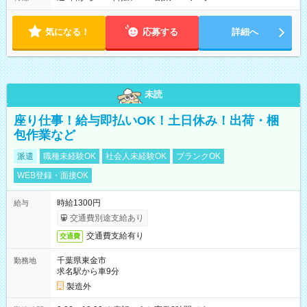
す！ 【シフト例】 ・11:00～14:00 ・16:30～19:00 ・13:00～
18:00 などのように、自由な働き方が可能なお仕事です！
気になる！
応募する
詳細へ
未読
座り仕事！給与即払いOK！土日休み！出荷・梱
包作業など
派遣
職種未経験OK
社会人未経験OK
ブランクOK
WEB登録・面接OK
時給1300円
給与
交通費別途支給あり
交通費支給有り
交通費
千葉県東金市
勤務地
求名駅から車9分
製造外