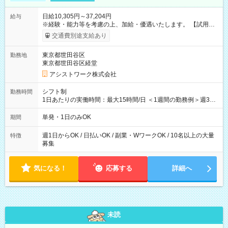
日給10,305円～37,204円
給与
※経験・能力等を考慮の上、加給・優遇いたします。 【試用期
間】試用期間なし
交通費別途支給あり
東京都世田谷区
勤務地
東京都世田谷区経堂
アシストワーク株式会社
シフト制
勤務時間
1日あたりの実働時間：最大15時間/日 ＜1週間の勤務例＞週3回
勤務 勤務：月・水・金 休み：火・木・土・日 好きな時にお仕事
可能です！ ※1日あたりの最大実働時間は日勤、夜勤共に勤務し
単発・1日のみOK
期間
た時間になります。
週1日からOK / 日払いOK / 副業・WワークOK / 10名以上の大量
特徴
募集
気になる！
応募する
詳細へ
未読