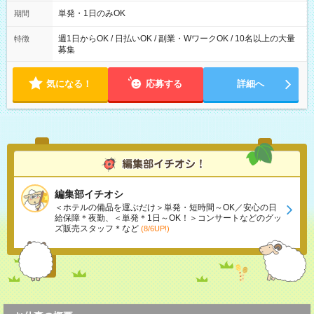
～21：00
単発・1日のみOK
期間
週1日からOK / 日払いOK / 副業・WワークOK / 10名以上の大量
特徴
募集
気になる！
応募する
詳細へ
編集部イチオシ
＜ホテルの備品を運ぶだけ＞単発・短時間～OK／安心の日
給保障＊夜勤、＜単発＊1日～OK！＞コンサートなどのグッ
ズ販売スタッフ＊など
(8/6UP!)