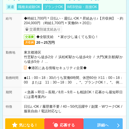
派遣
職種未経験OK
ブランクOK
WEB登録・面接OK
◆時給1,700円＊日払い・週払いOK＊昇給あり♪【月収例】 ・約
給与
204,000円 （時給1,700円 × 実働6h × 20日）
交通費別途支給あり
◆全額支給 ＊家が少し遠くても安心！
交通費
20～25万円
月収例
東京都港区
勤務地
竹芝駅から徒歩2分
/
浜松町駅から徒歩4分
/
大門(東京都)駅か
ら徒歩5分
/
…
◆港区にある情報セキュリティ企業◆
◆11：00～18：30のうち実働6時間、休憩60分 ※11：00～18：
勤務時間
00 または 11：30～18：30 。*。ブランクOK！。*。 例え
ば前職が、 在宅/財団法人/事務/コールセンター/受付/販売/カフェ
スタッフ スイーツ販売/ホテルフロント/化粧品販売/など 様々な
＜急募＞即日～長期／8月～9月～も相談OK！応募から最短即日
期間
業界から入社して活躍されています♪
には選考案内♪
日払いOK
/
履歴書不要
/
40～50代活躍中
/
副業・WワークOK
/
特徴
服装自由
/
電話対応なし
気になる！
応募する
詳細へ