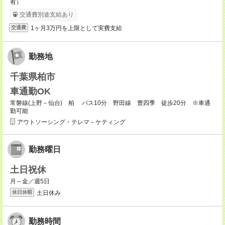
有）
交通費別途支給あり
1ヶ月3万円を上限として実費支給
交通費
勤務地
千葉県柏市
車通勤OK
常磐線(上野－仙台) 柏 バス10分 野田線 豊四季 徒歩20分 ※車通
勤可能
アウトソーシング・テレマ－ケティング
勤務曜日
土日祝休
月～金／週5日
土日休み
休日休暇
勤務時間