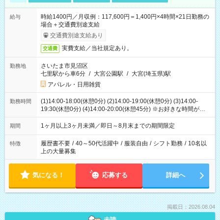
時給1400円／月収例：117,600円＝1,400円×4時間×21日勤務の
給与
場合＋交通費別途支給
交通費別途支給あり
実費支給／当社規定あり。
交通費
さいたま市見沼区
勤務地
七里駅から車6分
/
大宮公園駅
/
大宮(埼玉県)駅
アパレル・日用雑貨
(1)14:00-18:00(休憩0分) (2)14:00-19:00(休憩0分) (3)14:00-
勤務時間
19:30(休憩0分) (4)14:00-20:00(休憩45分) ※お好きな時間が選べ
ます
1ヶ月以上3ヶ月未満／即日～8月末までの期間限定
期間
履歴書不要
/
40～50代活躍中
/
服装自由
/
シフト勤務
/
10名以
特徴
上の大量募集
気になる！
応募する
詳細へ
掲載日：2026.08.04
未読