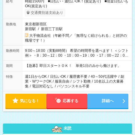
時給1500円 ■日払い・週払いOK！(規定あり) ■現金日払いも
給与
OK(規定あり)
交通費別途支給あり
東京都新宿区
勤務地
新宿駅
/
新宿三丁目駅
大手物流会社（年齢不問／「無理なく続けられる」と好評の
職場です！）
9:00～18:00（実動8時間） 希望の時間帯を選べます！ ＜シフト
勤務時間
例＞ ・8：30～12：00 ・10：00～19：00 ・17：00～22：00
・13：00～22：00 ・22：00～翌6：00 など
【急募】即日スタートＯＫ！ 単発1日のみから働けます。
期間
週1日からOK
/
日払いOK
/
履歴書不要
/
40～50代活躍中
/
副
特徴
業・WワークOK
/
服装自由
/
シフト勤務
/
10名以上の大量募
集
/
電話対応なし
/
パソコンスキル不要
気になる！
応募する
詳細へ
未読