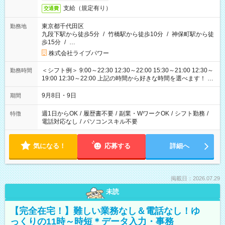
支給（規定有り）
交通費
東京都千代田区
勤務地
九段下駅から徒歩5分
/
竹橋駅から徒歩10分
/
神保町駅から徒
歩15分
/
…
株式会社ライブパワー
＜シフト例＞ 9:00～22:30 12:30～22:00 15:30～21:00 12:30～
勤務時間
19:00 12:30～22:00 上記の時間から好きな時間を選べます！ ※
時間は変更となる可能性があります
9月8日・9日
期間
週1日からOK
/
履歴書不要
/
副業・WワークOK
/
シフト勤務
/
特徴
電話対応なし
/
パソコンスキル不要
気になる！
応募する
詳細へ
掲載日：2026.07.29
未読
【完全在宅！】難しい業務なし＆電話なし！ゆ
っくりの11時～時短＊データ入力・事務