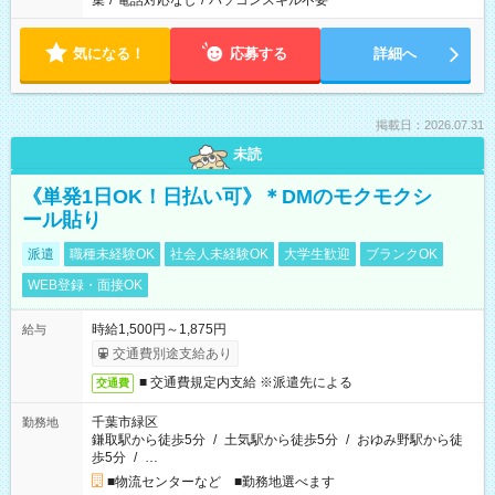
集
/
電話対応なし
/
パソコンスキル不要
気になる！
応募する
詳細へ
掲載日：2026.07.31
未読
《単発1日OK！日払い可》＊DMのモクモクシ
ール貼り
派遣
職種未経験OK
社会人未経験OK
大学生歓迎
ブランクOK
WEB登録・面接OK
時給1,500円～1,875円
給与
交通費別途支給あり
■ 交通費規定内支給 ※派遣先による
交通費
千葉市緑区
勤務地
鎌取駅から徒歩5分
/
土気駅から徒歩5分
/
おゆみ野駅から徒
歩5分
/
…
■物流センターなど ■勤務地選べます