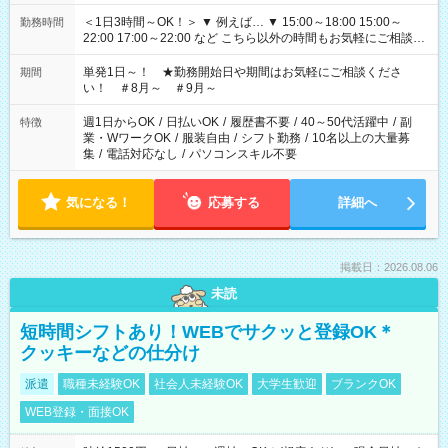
＜1日3時間～OK！＞ ▼ 例えば… ▼ 15:00～18:00 15:00～
勤務時間
22:00 17:00～22:00 など こちら以外の時間もお気軽にご相談く
ださい！
単発1日～！ ★勤務開始日や期間はお気軽にご相談くださ
期間
い！ ＃8月～ ＃9月～
週1日からOK
/
日払いOK
/
履歴書不要
/
40～50代活躍中
/
副
特徴
業・WワークOK
/
服装自由
/
シフト勤務
/
10名以上の大量募
集
/
電話対応なし
/
パソコンスキル不要
気になる！
応募する
詳細へ
掲載日：2026.08.06
未読
短時間シフトあり！WEBでサクッと登録OK＊
クッキーなどの仕分け
派遣
職種未経験OK
社会人未経験OK
大学生歓迎
ブランクOK
WEB登録・面接OK