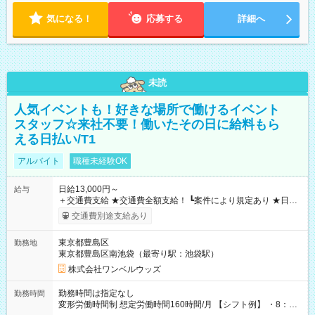
気になる！
応募する
詳細へ
未読
人気イベントも！好きな場所で働けるイベント
スタッフ☆来社不要！働いたその日に給料もら
える日払い/T1
アルバイト
職種未経験OK
日給13,000円～
給与
＋交通費支給 ★交通費全額支給！ ┗案件により規定あり ★日払
いOK！（規定あり） ┗働いたその日に現金GET♪ お仕事後はコ
交通費別途支給あり
ンビニATMから 日払い分を引き落とせます！ 【試用期間】試
用期間なし
東京都豊島区
勤務地
東京都豊島区南池袋（最寄り駅：池袋駅）
株式会社ワンベルウッズ
勤務時間は指定なし
勤務時間
変形労働時間制 想定労働時間160時間/月 【シフト例】 ・8：00