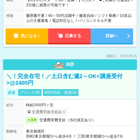
【8月中のスタートOK！急募！】2カ月～ ■ご応募から最短2～
期間
ね。 ※Wワーク希望の方へ 今ご覧のお仕事で希望する勤務時間
3日後に就業が可能です！
と、もう1つのお仕事の勤務時間。 合計で週40時間を超える場
合は応募できません。
履歴書不要
/
40～50代活躍中
/
服装自由
/
シフト勤務
/
10名以
特徴
上の大量募集
/
電話対応なし
/
パソコンスキル不要
気になる！
応募する
詳細へ
掲載日：2026.08.06
未読
＼！完全在宅！／土日含む週2～OK<講座受付
>@2400円
派遣
ブランクOK
WEB登録・面接OK
時給2400円＋交
給与
交通費別途支給あり
交通費実費支給（当社規定あり）
交通費
東京都港区
勤務地
田町(東京都)駅から徒歩4分
/
三田(東京都)駅から徒歩7分