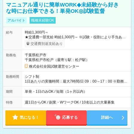
マニュアル通りに簡単WORK◆未経験から好き
な時にお仕事できる！単発OK◎試験監督
アルバイト
職種未経験OK
時給1,300円～
給与
★交通費一部支給 時給1,300円～ ※試験・役割により手当あり
※勤務回数により昇給あり 【即給（前払い）オプションあ
交通費別途支給あり
り！】 希望される場合、勤務から1週間ほどで給与の一部を受け
取れます。 ※手数料418円がかかります。 【過去試験日の収入
千葉県松戸市
勤務地
例】 ・河合塾模擬試験 8:30～17:30（休憩1時間） 時給1,300円
千葉県松戸市松戸（最寄り駅：松戸駅）
×8時間＝日収10,400円＋交通費 ※当日の役割により時給＋100
円の場合あり ・国家試験 7:00～13:30（休憩なし） 時給1,300
株式会社全国試験運営センター
円（役割手当＋100円）×6時間＝日収8,400円＋交通費 【試用期
間】試用期間なし
シフト制
勤務時間
1日あたりの実働時間：最大7時間/日 09：00～17：00 ※勤務時
間は 試験により異なります。
単発・1日のみOK / 短期（1ヶ月以内）
期間
週1日からOK / 副業・WワークOK / 10名以上の大量募集
特徴
気になる！
応募する
詳細へ