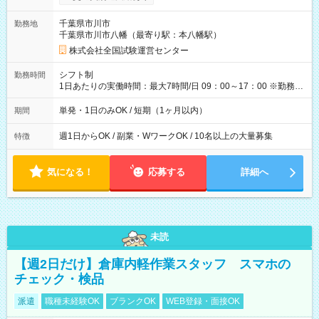
り！】 希望される場合、勤務から1週間ほどで給与の一部を受け
取れます。 ※手数料418円がかかります。 【過去試験日の収入
千葉県市川市
勤務地
例】 ・河合塾模擬試験 8:30～17:30（休憩1時間） 時給1,300円
千葉県市川市八幡（最寄り駅：本八幡駅）
×8時間＝日収10,400円＋交通費 ※当日の役割により時給＋100
円の場合あり ・国家試験 7:00～13:30（休憩なし） 時給1,300
株式会社全国試験運営センター
円（役割手当＋100円）×6時間＝日収8,400円＋交通費 【試用期
間】試用期間なし
シフト制
勤務時間
1日あたりの実働時間：最大7時間/日 09：00～17：00 ※勤務時
間は 試験により異なります。
単発・1日のみOK / 短期（1ヶ月以内）
期間
週1日からOK / 副業・WワークOK / 10名以上の大量募集
特徴
気になる！
応募する
詳細へ
未読
【週2日だけ】倉庫内軽作業スタッフ スマホの
チェック・検品
派遣
職種未経験OK
ブランクOK
WEB登録・面接OK