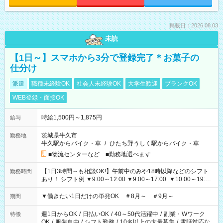
掲載日：2026.08.03
未読
【1日～】スマホから3分で登録完了＊お菓子の
仕分け
派遣
職種未経験OK
社会人未経験OK
大学生歓迎
ブランクOK
WEB登録・面接OK
時給1,500円～1,875円
給与
茨城県牛久市
勤務地
牛久駅からバイク・車
/
ひたち野うしく駅からバイク・車
■物流センターなど ■勤務地選べます
【1日3時間～も相談OK!】午前中のみや18時以降などのシフト
勤務時間
あり！ シフト例 ▼9:00～12:00 ▼9:00～17:00 ▼10:00～19:00
▼18:00～21:00
▼働きたい1日だけの単発OK ＃8月～ ＃9月～
期間
週1日からOK
/
日払いOK
/
40～50代活躍中
/
副業・Wワーク
特徴
OK
/
服装自由
/
シフト勤務
/
10名以上の大量募集
/
電話対応な