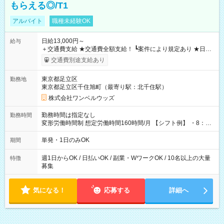
もらえる◎/T1
アルバイト
職種未経験OK
日給13,000円～
給与
＋交通費支給 ★交通費全額支給！ ┗案件により規定あり ★日払
いOK！（規定あり） ┗働いたその日に現金GET♪ お仕事後はコ
交通費別途支給あり
ンビニATMから 日払い分を引き落とせます！ 【試用期間】試
用期間なし
東京都足立区
勤務地
東京都足立区千住旭町（最寄り駅：北千住駅）
株式会社ワンベルウッズ
勤務時間は指定なし
勤務時間
変形労働時間制 想定労働時間160時間/月 【シフト例】 ・8：00
～21：00
単発・1日のみOK
期間
週1日からOK / 日払いOK / 副業・WワークOK / 10名以上の大量
特徴
募集
気になる！
応募する
詳細へ