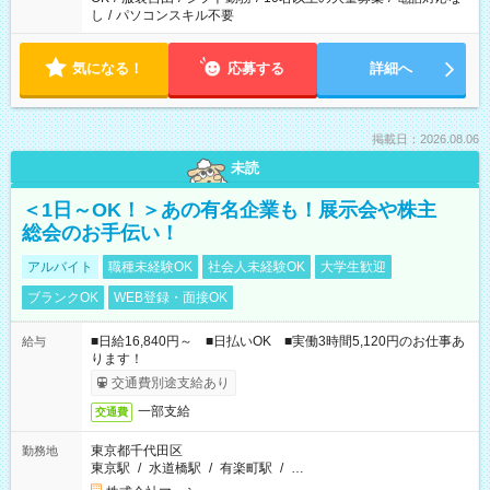
し
/
パソコンスキル不要
気になる！
応募する
詳細へ
掲載日：2026.08.06
未読
＜1日～OK！＞あの有名企業も！展示会や株主
総会のお手伝い！
アルバイト
職種未経験OK
社会人未経験OK
大学生歓迎
ブランクOK
WEB登録・面接OK
■日給16,840円～ ■日払いOK ■実働3時間5,120円のお仕事あ
給与
ります！
交通費別途支給あり
一部支給
交通費
東京都千代田区
勤務地
東京駅
/
水道橋駅
/
有楽町駅
/
…