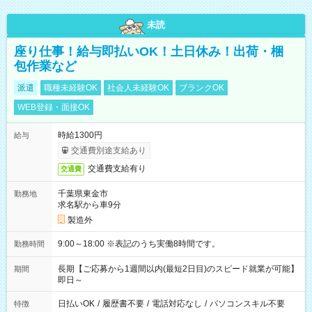
未読
座り仕事！給与即払いOK！土日休み！出荷・梱
包作業など
派遣
職種未経験OK
社会人未経験OK
ブランクOK
WEB登録・面接OK
時給1300円
給与
交通費別途支給あり
交通費支給有り
交通費
千葉県東金市
勤務地
求名駅から車9分
製造外
9:00～18:00 ※表記のうち実働8時間です。
勤務時間
長期【ご応募から1週間以内(最短2日目)のスピード就業が可能】
期間
即日～
日払いOK
/
履歴書不要
/
電話対応なし
/
パソコンスキル不要
特徴