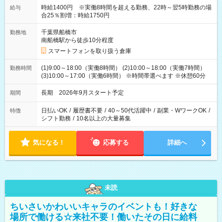
時給1400円 ※実働8時間を超える勤務、22時～翌5時勤務の場
給与
合25％割増：時給1750円
千葉県船橋市
勤務地
南船橋駅から徒歩10分程度
スマートフォンを取り扱う倉庫
(1)9:00～18:00（実働8時間） (2)10:00～18:00（実働7時間）
勤務時間
(3)10:00～17:00（実働6時間） ※時間帯選べます ※休憩60分
長期 2026年9月スタート予定
期間
日払いOK
/
履歴書不要
/
40～50代活躍中
/
副業・WワークOK
/
特徴
シフト勤務
/
10名以上の大量募集
気になる！
応募する
詳細へ
未読
ちいさいかわいいキャラのイベントも！好きな
場所で働ける☆来社不要！働いたその日に給料