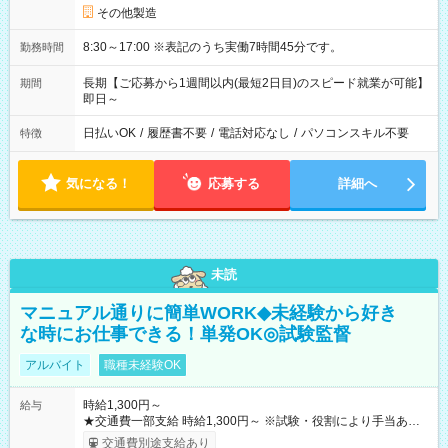
その他製造
8:30～17:00 ※表記のうち実働7時間45分です。
勤務時間
長期【ご応募から1週間以内(最短2日目)のスピード就業が可能】
期間
即日～
日払いOK
/
履歴書不要
/
電話対応なし
/
パソコンスキル不要
特徴
気になる！
応募する
詳細へ
未読
マニュアル通りに簡単WORK◆未経験から好き
な時にお仕事できる！単発OK◎試験監督
アルバイト
職種未経験OK
時給1,300円～
給与
★交通費一部支給 時給1,300円～ ※試験・役割により手当あり
※勤務回数により昇給あり 【即給（前払い）オプションあ
交通費別途支給あり