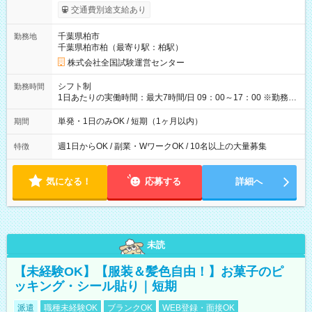
※勤務回数により昇給あり 【即給（前払い）オプションあ
交通費別途支給あり
り！】 希望される場合、勤務から1週間ほどで給与の一部を受け
取れます。 ※手数料418円がかかります。 【過去試験日の収入
千葉県柏市
勤務地
例】 ・河合塾模擬試験 8:30～17:30（休憩1時間） 時給1,300円
千葉県柏市柏（最寄り駅：柏駅）
×8時間＝日収10,400円＋交通費 ※当日の役割により時給＋100
円の場合あり ・国家試験 7:00～13:30（休憩なし） 時給1,300
株式会社全国試験運営センター
円（役割手当＋100円）×6時間＝日収8,400円＋交通費 【試用期
間】試用期間なし
シフト制
勤務時間
1日あたりの実働時間：最大7時間/日 09：00～17：00 ※勤務時
間は 試験により異なります。
単発・1日のみOK / 短期（1ヶ月以内）
期間
週1日からOK / 副業・WワークOK / 10名以上の大量募集
特徴
気になる！
応募する
詳細へ
未読
【未経験OK】【服装＆髪色自由！】お菓子のピ
ッキング・シール貼り｜短期
派遣
職種未経験OK
ブランクOK
WEB登録・面接OK