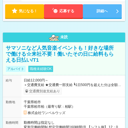
気になる！
応募する
詳細へ
未読
サマソニなど人気音楽イベントも！好きな場所
で働ける☆来社不要！働いたその日に給料もら
える日払い/T1
アルバイト
職種未経験OK
日給12,000円～
給与
＋交通費支給 ★交通費一部支給 ┗1日500円を超えた分は全額支
給！ ※往復500円以内の方は自己負担となります ★日払いOK！
交通費別途支給あり
（規定あり） ┗働いたその日に現金GET♪ お仕事後はコンビニ
ATMから 日払い分を引き落とせます！ 【試用期間】試用期間
千葉県柏市
勤務地
なし
千葉県柏市柏（最寄り駅：柏駅）
株式会社ワンベルウッズ
勤務時間は指定なし
勤務時間
変形労働時間制 想定労働時間160時間/月 【シフト例】 12：00