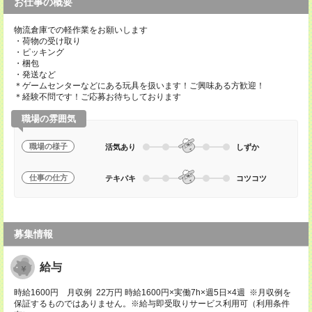
お仕事の概要
物流倉庫での軽作業をお願いします
・荷物の受け取り
・ピッキング
・梱包
・発送など
＊ゲームセンターなどにある玩具を扱います！ご興味ある方歓迎！
＊経験不問です！ご応募お待ちしております
職場の雰囲気
職場の様子
活気あり
しずか
仕事の仕方
テキパキ
コツコツ
募集情報
給与
時給1600円 月収例 22万円 時給1600円×実働7h×週5日×4週 ※月収例を
保証するものではありません。※給与即受取りサービス利用可（利用条件