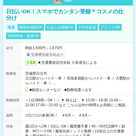
日払いOK！スマホでカンタン登録＊コスメの仕
分け
派遣
職種未経験OK
社会人未経験OK
大学生歓迎
ブランクOK
WEB登録・面接OK
時給1,500円～1,875円
給与
交通費別途支給あり
■ 交通費規定内支給 ※派遣先による
交通費
茨城県日立市
勤務地
日立駅からバイク・車
/
常陸多賀駅からバイク・車
/
大甕駅か
らバイク・車
/
…
■物流センターなど ■勤務地選べます
＜1日3時間～OK！＞ ▼ 例えば… ▼ 15:00～18:00 15:00～
勤務時間
22:00 17:00～22:00 など こちら以外の時間もお気軽にご相談く
ださい！
1日だけの単発OK！ ＃8月～ ＃9月～
期間
週1日からOK
/
日払いOK
/
履歴書不要
/
40～50代活躍中
/
副
特徴
業・WワークOK
/
服装自由
/
シフト勤務
/
10名以上の大量募