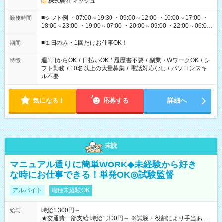
株式会社マッシュ
■シフト例 ・07:00～19:30 ・09:00～12:00 ・10:00～17:00 ・
勤務時間
18:00～23:00 ・19:00～07:00 ・20:00～09:00 ・22:00～06:00
etc ★最短で3時間で5,120円のお仕事から 15時間で2万円近く稼
げるお仕事も！ ご希望のお時間に合わせてご紹介！ ※シフトは
■１日のみ・1回だけお仕事OK！
期間
現場によって異なります。 ※勿論、休憩時間はあるのでご安心
ください！
週1日からOK
/
日払いOK
/
履歴書不要
/
副業・WワークOK
/
シ
特徴
フト勤務
/
10名以上の大量募集
/
電話対応なし
/
パソコンスキ
ル不要
気になる！
応募する
詳細へ
未読
マニュアル通りに簡単WORK◆未経験から好き
な時にお仕事できる！単発OK◎試験監督
アルバイト
職種未経験OK
時給1,300円～
給与
★交通費一部支給 時給1,300円～ ※試験・役割により手当あり