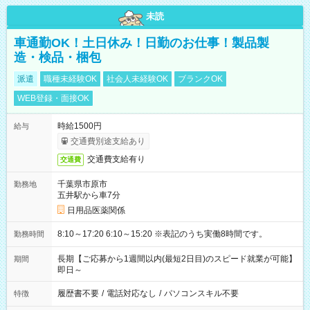
未読
車通勤OK！土日休み！日勤のお仕事！製品製
造・検品・梱包
派遣
職種未経験OK
社会人未経験OK
ブランクOK
WEB登録・面接OK
時給1500円
給与
交通費別途支給あり
交通費支給有り
交通費
千葉県市原市
勤務地
五井駅から車7分
日用品医薬関係
8:10～17:20 6:10～15:20 ※表記のうち実働8時間です。
勤務時間
長期【ご応募から1週間以内(最短2日目)のスピード就業が可能】
期間
即日～
履歴書不要
/
電話対応なし
/
パソコンスキル不要
特徴