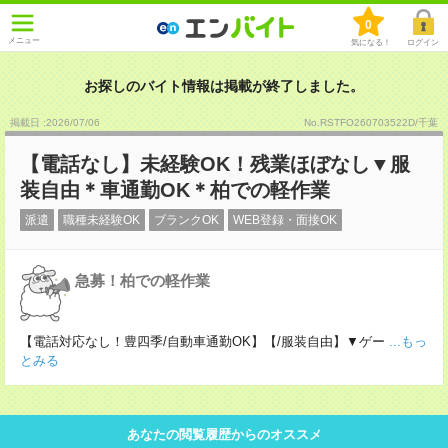
0
メニュー
気になる！
ログイン
お探しのバイト情報は掲載が終了しました。
掲載日 :2026
/
07
/
06
No.RSTFO260703522D/千葉
【電話なし】未経験OK！残業ほぼなし▼服
装自由＊車通勤OK＊柏での軽作業
派遣
職種未経験OK
ブランクOK
WEB登録・面接OK
急募！柏での軽作業
【電話対応なし！豊四季/自動車通勤OK】【/服装自由】▼ゲー
...もっ
とみる
あなたの閲覧履歴からのオススメ