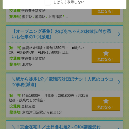
[給 与]
無資格未経験：時給1350円～ ■週払い
しばらく表示しない
OK ■扶養内OK ■日収1万800円以上
[交通費]
交通費全額支給
気になる！
[勤務地]
熊谷駅
/
籠原駅
/
上熊谷駅
/
…
【オープニング募集】おばあちゃんのお散歩付き添
いも仕事の1つ[派遣]
[給 与]
無資格未経験：時給1350円～ ■週払い
OK ■扶養内OK ■日収1万800円以上
[交通費]
交通費全額支給
気になる！
[勤務地]
北本駅
＼駅から徒歩1分／電話応対ほぼナシ！人気のコツコ
ツ事務[派遣]
[給 与]
時給1600円 月収例：268,800円（月21日
勤務・残業なしの場合）
[交通費]
全額支給
気になる！
[勤務地]
京成津田沼駅から徒歩1分
＼！完全在宅！／土日含む週2～OK<講座受付