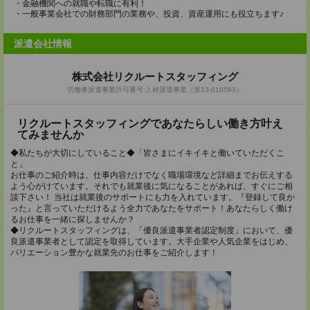
・金融機関への就職や転職に有利！
・一般事業会社での財務部門の業務や、投資、資産運用にも役立ちます♪
派遣会社情報
株式会社リクルートスタッフィング
労働者派遣事業許可番号:人材派遣事業（派13-010563）
リクルートスタッフィングであなたらしい働き方叶え
てみませんか
◆私たちが大切にしていること◆「皆さまにイキイキと働いていただくこ
と」
お仕事のご紹介時は、仕事内容だけでなく職場環境など詳細までお伝えする
よう心がけています。それでも就業後に気になることがあれば、すぐにご相
談下さい！ 当社は就業後のサポートにも力を入れています。『登録して良か
った』と言っていただけるよう全力であなたをサポート！あなたらしく働け
るお仕事を一緒に探しませんか？
◆リクルートスタッフィングは、「優良派遣事業者認定制度」において、優
良派遣事業者として認定を取得しています。大手企業や人気企業をはじめ、
バリエーション豊かな就業先のお仕事をご紹介します！