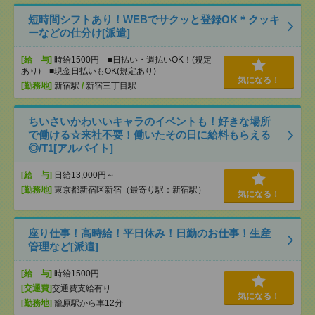
短時間シフトあり！WEBでサクッと登録OK＊クッキ
ーなどの仕分け[派遣]
[給 与]
時給1500円 ■日払い・週払いOK！(規定
あり) ■現金日払いもOK(規定あり)
気になる！
[勤務地]
新宿駅
/
新宿三丁目駅
ちいさいかわいいキャラのイベントも！好きな場所
で働ける☆来社不要！働いたその日に給料もらえる
◎/T1[アルバイト]
[給 与]
日給13,000円～
[勤務地]
東京都新宿区新宿（最寄り駅：新宿駅）
気になる！
座り仕事！高時給！平日休み！日勤のお仕事！生産
管理など[派遣]
[給 与]
時給1500円
[交通費]
交通費支給有り
気になる！
[勤務地]
籠原駅から車12分