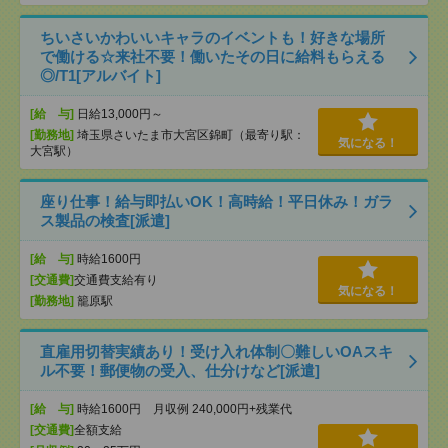
ちいさいかわいいキャラのイベントも！好きな場所
で働ける☆来社不要！働いたその日に給料もらえる
◎/T1[アルバイト]
[給 与]
日給13,000円～
[勤務地]
埼玉県さいたま市大宮区錦町（最寄り駅：
気になる！
大宮駅）
座り仕事！給与即払いOK！高時給！平日休み！ガラ
ス製品の検査[派遣]
[給 与]
時給1600円
[交通費]
交通費支給有り
気になる！
[勤務地]
籠原駅
直雇用切替実績あり！受け入れ体制〇難しいOAスキ
ル不要！郵便物の受入、仕分けなど[派遣]
[給 与]
時給1600円 月収例 240,000円+残業代
[交通費]
全額支給