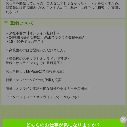
お仕事を開始してからの「こんなはずじゃなかった・・・」をなくすため、
就業先には直接聞きづらいことも含めて、私たちに何でもご相談・ご質問く
ださい！
登録について
～来社不要の【オンライン登録】～
・24時間お好きな時に、WEBでラクラク登録手続き
・15～20分で入力完了！
※高校生の方はご登録いただけません。
＜登録後のステップもオンラインで可能＞
登録：オンラインですぐに登録完了！
↓
お仕事探し：MyPageにて情報をお届け
↓
就業：テレワークOKのお仕事も充実
↓
研修：オンライン受講可能な研修やセミナーをご用意！
↓
アフターフォロー：オンラインでどこからでも！
×
どちらのお仕事が気になりますか？