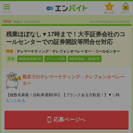
0
メニュー
気になる！
ログイン
NEW
掲載日 :2026
/
08
/
05
No.RSTFO260701872D/埼玉
残業ほぼなし▼17時まで！大手証券会社のコ
ールセンターでの証券開設等問合せ対応
職種：
テレマーケティング・テレフォンオペレーター・コールセンター
派遣
職種未経験OK
ブランクOK
WEB登録・面接OK
熊谷でのテレマーケティング・テレフォンオペレー
ター
【複数名募集！自転車通勤OK】【ブランクある方歓迎！】▼＼時
...
もっとみる
応募ページへ