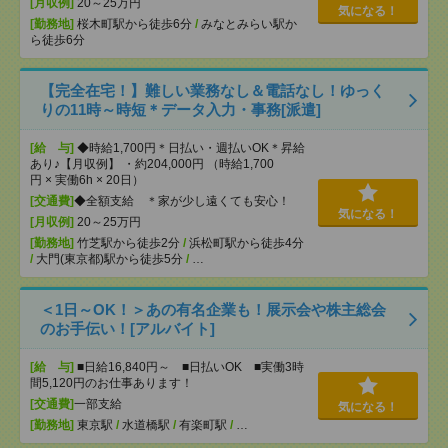
[月収例]
20～25万円
気になる！
[勤務地]
桜木町駅から徒歩6分
/
みなとみらい駅か
ら徒歩6分
【完全在宅！】難しい業務なし＆電話なし！ゆっく
りの11時～時短＊データ入力・事務[派遣]
[給 与]
◆時給1,700円＊日払い・週払いOK＊昇給
あり♪【月収例】 ・約204,000円 （時給1,700
円 × 実働6h × 20日）
[交通費]
◆全額支給 ＊家が少し遠くても安心！
気になる！
[月収例]
20～25万円
[勤務地]
竹芝駅から徒歩2分
/
浜松町駅から徒歩4分
/
大門(東京都)駅から徒歩5分
/
…
＜1日～OK！＞あの有名企業も！展示会や株主総会
のお手伝い！[アルバイト]
[給 与]
■日給16,840円～ ■日払いOK ■実働3時
間5,120円のお仕事あります！
[交通費]
一部支給
気になる！
[勤務地]
東京駅
/
水道橋駅
/
有楽町駅
/
…