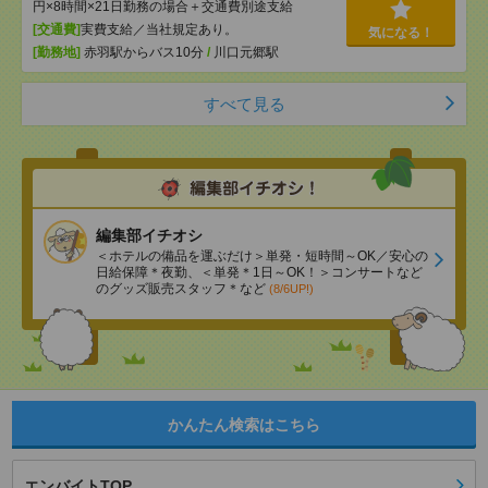
円×8時間×21日勤務の場合＋交通費別途支給
[交通費]
実費支給／当社規定あり。
気になる！
[勤務地]
赤羽駅からバス10分
/
川口元郷駅
すべて見る
編集部イチオシ
＜ホテルの備品を運ぶだけ＞単発・短時間～OK／安心の
日給保障＊夜勤、＜単発＊1日～OK！＞コンサートなど
のグッズ販売スタッフ＊など
(8/6UP!)
かんたん検索はこちら
エンバイトTOP