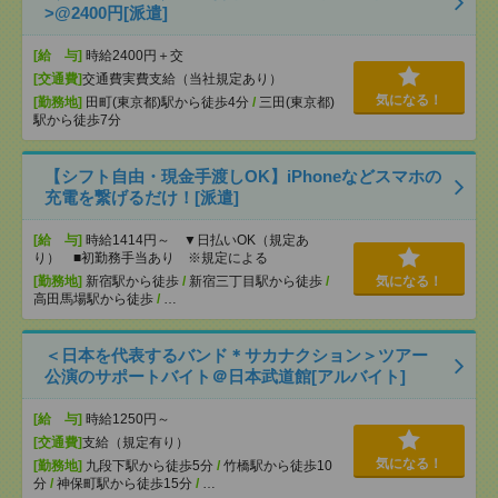
>@2400円[派遣]
[給 与]
時給2400円＋交
[交通費]
交通費実費支給（当社規定あり）
気になる！
[勤務地]
田町(東京都)駅から徒歩4分
/
三田(東京都)
駅から徒歩7分
【シフト自由・現金手渡しOK】iPhoneなどスマホの
充電を繋げるだけ！[派遣]
[給 与]
時給1414円～ ▼日払いOK（規定あ
り） ■初勤務手当あり ※規定による
[勤務地]
新宿駅から徒歩
/
新宿三丁目駅から徒歩
/
気になる！
高田馬場駅から徒歩
/
…
＜日本を代表するバンド＊サカナクション＞ツアー
公演のサポートバイト＠日本武道館[アルバイト]
[給 与]
時給1250円～
[交通費]
支給（規定有り）
気になる！
[勤務地]
九段下駅から徒歩5分
/
竹橋駅から徒歩10
分
/
神保町駅から徒歩15分
/
…