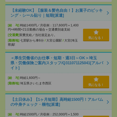
【未経験OK】【服装＆髪色自由！】お菓子のピッキ
ング・シール貼り｜短期[派遣]
[給 与]
時給1400円／月収例：117,600円＝1,400
円×4時間×21日勤務の場合＋交通費別途支給
[交通費]
実費支給／当社規定あり。
気になる！
[勤務地]
七里駅から車6分
/
大宮公園駅
/
大宮(埼玉
県)駅
＜厚生労働省のお仕事・短期・週3日～OK＞埼玉
県・労働保険ご案内スタッフ/Q311071125041[アルバ
イト]
[給 与]
時給1,600円～
[勤務地]
埼玉県さいたま市西区
気になる！
【土日休み】【1ヶ月短期】高時給1500円！アルバム
の中身チェック・梱包[派遣]
[給 与]
時給1500円／月収例：252,000円＝1,500