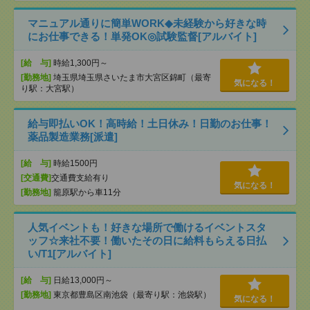
マニュアル通りに簡単WORK◆未経験から好きな時
にお仕事できる！単発OK◎試験監督[アルバイト]
[給 与]
時給1,300円～
[勤務地]
埼玉県埼玉県さいたま市大宮区錦町（最寄
気になる！
り駅：大宮駅）
給与即払いOK！高時給！土日休み！日勤のお仕事！
薬品製造業務[派遣]
[給 与]
時給1500円
[交通費]
交通費支給有り
気になる！
[勤務地]
籠原駅から車11分
人気イベントも！好きな場所で働けるイベントスタ
ッフ☆来社不要！働いたその日に給料もらえる日払
い/T1[アルバイト]
[給 与]
日給13,000円～
[勤務地]
東京都豊島区南池袋（最寄り駅：池袋駅）
気になる！