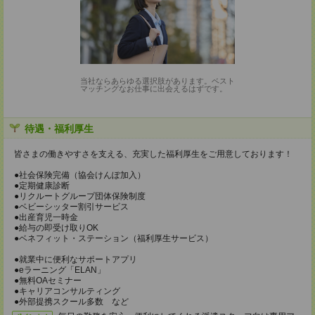
当社ならあらゆる選択肢があります。ベスト
マッチングなお仕事に出会えるはずです。
待遇・福利厚生
皆さまの働きやすさを支える、充実した福利厚生をご用意しております！
●社会保険完備（協会けんぽ加入）
●定期健康診断
●リクルートグループ団体保険制度
●ベビーシッター割引サービス
●出産育児一時金
●給与の即受け取りOK
●ベネフィット・ステーション（福利厚生サービス）
●就業中に便利なサポートアプリ
●eラーニング「ELAN」
●無料OAセミナー
●キャリアコンサルティング
●外部提携スクール多数 など