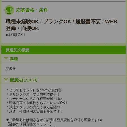
応募資格・条件
職種未経験OK / ブランクOK / 履歴書不要 / WEB
登録・面接OK
■未経験OK！
派遣先の概要
業種
証券業
配属先について
＊とってもオシャレなofficeが魅力◎
＊ドリンクやスープは無料で提供！
＊コーヒーはいろんな種類が選べる♪
＊研修充実で未経験からチャレンジOK！
＊派遣スタッフの方たくさん活躍中！
＊派遣→社員登用の実績も多めです！
★ご希望あれば働きながら証券外務員資格を取得も可能です♪★
【証券外務員資格のメリット】