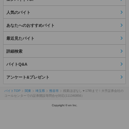
人気のバイト
あなたへのおすすめバイト
最近見たバイト
詳細検索
バイトQ&A
アンケート&プレゼント
バイトTOP
関東
埼玉県
熊谷市
残業ほぼなし▼17時まで！大手証券会社の
コールセンターでの証券開設等問合せ対応(111340856）
Copyright © en Inc.