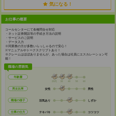
気になる！
お仕事の概要
コールセンターにて各種問合せ対応
・ネット証券開設等の手続き方法の説明
・サービスのご説明
・データ入力
※同業務の方が多数いらっしゃるので安心！
※マニュアルやトークスクリプトあり！
※クレームはほぼありませんが、あった場合は社員にエスカレーション可
能！
職場の雰囲気
年齢層
20代
30
40
50
60
男女比率
女性
男性
職場の様子
活気あり
しずか
仕事の仕方
テキパキ
コツコツ