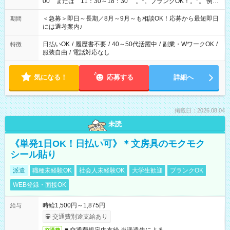
00 または 11：30～18：30 。*。ブランクOK！。*。 例え
ば前職が、 在宅/財団法人/事務/コールセンター/受付/販売/カフェ
スタッフ スイーツ販売/ホテルフロント/化粧品販売/など 様々な
＜急募＞即日～長期／8月～9月～も相談OK！応募から最短即日
期間
業界から入社して活躍されています♪
には選考案内♪
日払いOK
/
履歴書不要
/
40～50代活躍中
/
副業・WワークOK
/
特徴
服装自由
/
電話対応なし
気になる！
応募する
詳細へ
掲載日：2026.08.04
未読
《単発1日OK！日払い可》＊文房具のモクモク
シール貼り
派遣
職種未経験OK
社会人未経験OK
大学生歓迎
ブランクOK
WEB登録・面接OK
時給1,500円～1,875円
給与
交通費別途支給あり