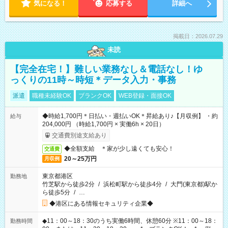
気になる！
応募する
詳細へ
掲載日：2026.07.29
未読
【完全在宅！】難しい業務なし＆電話なし！ゆ
っくりの11時～時短＊データ入力・事務
派遣
職種未経験OK
ブランクOK
WEB登録・面接OK
◆時給1,700円＊日払い・週払いOK＊昇給あり♪【月収例】 ・約
給与
204,000円 （時給1,700円 × 実働6h × 20日）
交通費別途支給あり
◆全額支給 ＊家が少し遠くても安心！
交通費
20～25万円
月収例
東京都港区
勤務地
竹芝駅から徒歩2分
/
浜松町駅から徒歩4分
/
大門(東京都)駅か
ら徒歩5分
/
…
◆港区にある情報セキュリティ企業◆
◆11：00～18：30のうち実働6時間、休憩60分 ※11：00～18：
勤務時間