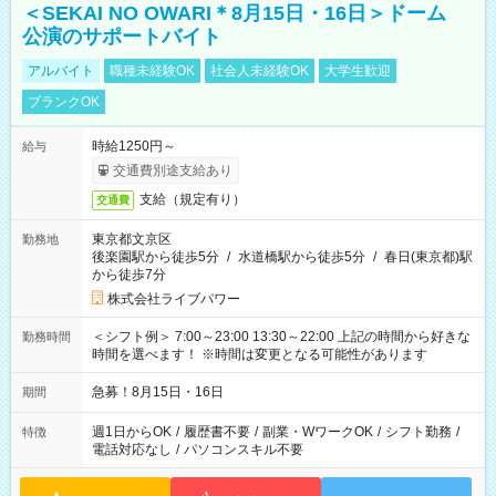
＜SEKAI NO OWARI＊8月15日・16日＞ドーム
公演のサポートバイト
アルバイト
職種未経験OK
社会人未経験OK
大学生歓迎
ブランクOK
時給1250円～
給与
交通費別途支給あり
支給（規定有り）
交通費
東京都文京区
勤務地
後楽園駅から徒歩5分
/
水道橋駅から徒歩5分
/
春日(東京都)駅
から徒歩7分
株式会社ライブパワー
＜シフト例＞ 7:00～23:00 13:30～22:00 上記の時間から好きな
勤務時間
時間を選べます！ ※時間は変更となる可能性があります
急募！8月15日・16日
期間
週1日からOK
/
履歴書不要
/
副業・WワークOK
/
シフト勤務
/
特徴
電話対応なし
/
パソコンスキル不要