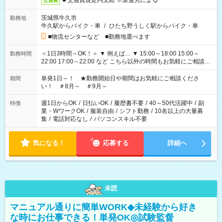
■ 交通費規定内支給 ※派遣先による
交通費
茨城県牛久市
勤務地
牛久駅からバイク・車
/
ひたち野うしく駅からバイク・車
■物流センターなど ■勤務地選べます
＜1日3時間～OK！＞ ▼ 例えば… ▼ 15:00～18:00 15:00～
勤務時間
22:00 17:00～22:00 など こちら以外の時間もお気軽にご相談く
ださい！
単発1日～！ ★勤務開始日や期間はお気軽にご相談くださ
期間
い！ ＃8月～ ＃9月～
週1日からOK
/
日払いOK
/
履歴書不要
/
40～50代活躍中
/
副
特徴
業・WワークOK
/
服装自由
/
シフト勤務
/
10名以上の大量募
集
/
電話対応なし
/
パソコンスキル不要
気になる！
応募する
詳細へ
未読
マニュアル通りに簡単WORK◆未経験から好き
な時にお仕事できる！単発OK◎試験監督