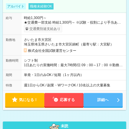
アルバイト
職種未経験OK
時給1,300円～
給与
★交通費一部支給 時給1,300円～ ※試験・役割により手当あり
※勤務回数により昇給あり 【即給（前払い）オプションあ
交通費別途支給あり
り！】 希望される場合、勤務から1週間ほどで給与の一部を受け
取れます。 ※手数料418円がかかります。 【過去試験日の収入
さいたま市大宮区
勤務地
例】 ・河合塾模擬試験 8:30～17:30（休憩1時間） 時給1,300円
埼玉県埼玉県さいたま市大宮区錦町（最寄り駅：大宮駅）
×8時間＝日収10,400円＋交通費 ※当日の役割により時給＋100
円の場合あり ・国家試験 7:00～13:30（休憩なし） 時給1,300
株式会社全国試験運営センター
円（役割手当＋100円）×6時間＝日収8,400円＋交通費 【試用期
間】試用期間なし
シフト制
勤務時間
1日あたりの実働時間：最大7時間/日 09：00～17：00 ※勤務時
間は 試験により異なります。
単発・1日のみOK / 短期（1ヶ月以内）
期間
週1日からOK / 副業・WワークOK / 10名以上の大量募集
特徴
気になる！
応募する
詳細へ
未読