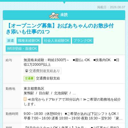
掲載日：2026.08.07
未読
【オープニング募集】おばあちゃんのお散歩付
き添いも仕事の1つ
派遣
職種未経験OK
社会人未経験OK
ブランクOK
WEB登録・面接OK
無資格未経験：時給1500円～ ■週払いOK ■扶養内OK ■日
給与
収1万2000円以上
交通費別途支給あり
交通費全額支給
交通費
東京都豊島区
勤務地
巣鴨駅
/
目白駅
/
北池袋駅
/
…
≪自宅からドアtoドアで30分以内！≫ご希望の勤務地を紹介
します。
9:00～18:00（休憩60分） ■ご希望があれば下記シフトもOK！
勤務時間
早番 7:00～16:00 遅番 10:00～19:00 夜勤 16:30～翌9:30 「家族
と休みを合わせたい」 「余裕を持って夕飯の準備がしたい」
「できれば残業はしたくない」 など、ご希望を教えてください