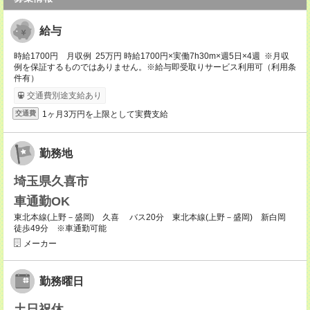
給与
時給1700円 月収例 25万円 時給1700円×実働7h30m×週5日×4週 ※月収
例を保証するものではありません。※給与即受取りサービス利用可（利用条
件有）
交通費別途支給あり
1ヶ月3万円を上限として実費支給
交通費
勤務地
埼玉県久喜市
車通勤OK
東北本線(上野－盛岡) 久喜 バス20分 東北本線(上野－盛岡) 新白岡
徒歩49分 ※車通勤可能
メーカー
勤務曜日
土日祝休