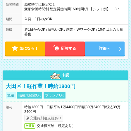
勤務時間は指定なし
勤務時間
変形労働時間制 想定労働時間160時間/月 【シフト例】 ・8：00
～21：00
単発・1日のみOK
期間
週1日からOK / 日払いOK / 副業・WワークOK / 10名以上の大量
特徴
募集
気になる！
応募する
詳細へ
未読
大田区！軽作業！時給1800円
派遣
職種未経験OK
ブランクOK
時給1800円 日額平均1万4400円/月額30万2400円/残込39万
給与
2400円
交通費別途支給あり
交通費支給（規定あり）
交通費