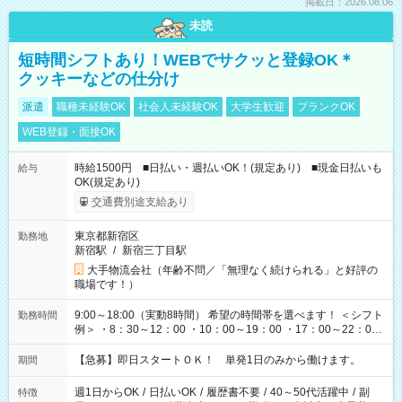
掲載日：2026.08.06
未読
短時間シフトあり！WEBでサクッと登録OK＊
クッキーなどの仕分け
派遣
職種未経験OK
社会人未経験OK
大学生歓迎
ブランクOK
WEB登録・面接OK
時給1500円 ■日払い・週払いOK！(規定あり) ■現金日払いも
給与
OK(規定あり)
交通費別途支給あり
東京都新宿区
勤務地
新宿駅
/
新宿三丁目駅
大手物流会社（年齢不問／「無理なく続けられる」と好評の
職場です！）
9:00～18:00（実動8時間） 希望の時間帯を選べます！ ＜シフト
勤務時間
例＞ ・8：30～12：00 ・10：00～19：00 ・17：00～22：00
・13：00～22：00 ・22：00～翌6：00 など
【急募】即日スタートＯＫ！ 単発1日のみから働けます。
期間
週1日からOK
/
日払いOK
/
履歴書不要
/
40～50代活躍中
/
副
特徴