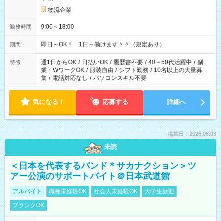
物流企業
9:00～18:00
勤務時間
即日～OK！ 1日～働けます＾＾（規定あり）
期間
週1日からOK
/
日払いOK
/
履歴書不要
/
40～50代活躍中
/
副
特徴
業・WワークOK
/
服装自由
/
シフト勤務
/
10名以上の大量募
集
/
電話対応なし
/
パソコンスキル不要
気になる！
応募する
詳細へ
掲載日：2026.08.03
未読
＜日本を代表するバンド＊サカナクション＞ツ
アー公演のサポートバイト＠日本武道館
アルバイト
職種未経験OK
社会人未経験OK
大学生歓迎
ブランクOK