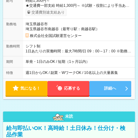
時給1,300円～
給与
★交通費一部支給 時給1,300円～ ※試験・役割により手当あり
※勤務回数により昇給あり 【即給（前払い）オプションあ
交通費別途支給あり
り！】 希望される場合、勤務から1週間ほどで給与の一部を受け
取れます。 ※手数料418円がかかります。 【過去試験日の収入
埼玉県越谷市
勤務地
例】 ・河合塾模擬試験 8:30～17:30（休憩1時間） 時給1,300円
埼玉県越谷市南越谷（最寄り駅：南越谷駅）
×8時間＝日収10,400円＋交通費 ※当日の役割により時給＋100
円の場合あり ・国家試験 7:00～13:30（休憩なし） 時給1,300
株式会社全国試験運営センター
円（役割手当＋100円）×6時間＝日収8,400円＋交通費 【試用期
間】試用期間なし
シフト制
勤務時間
1日あたりの実働時間：最大7時間/日 09：00～17：00 ※勤務時
間は 試験により異なります。
単発・1日のみOK / 短期（1ヶ月以内）
期間
週1日からOK / 副業・WワークOK / 10名以上の大量募集
特徴
気になる！
応募する
詳細へ
未読
給与即払いOK！高時給！土日休み！仕分け・検
品作業