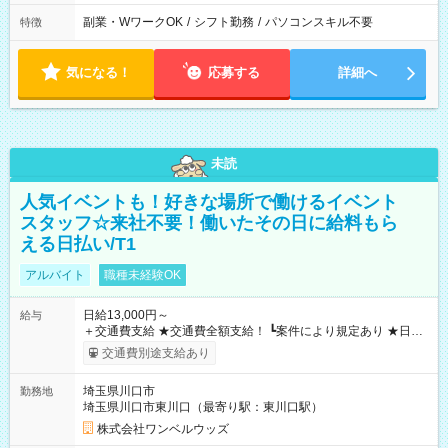
副業・WワークOK
/
シフト勤務
/
パソコンスキル不要
特徴
気になる！
応募する
詳細へ
未読
人気イベントも！好きな場所で働けるイベント
スタッフ☆来社不要！働いたその日に給料もら
える日払い/T1
アルバイト
職種未経験OK
日給13,000円～
給与
＋交通費支給 ★交通費全額支給！ ┗案件により規定あり ★日払
いOK！（規定あり） ┗働いたその日に現金GET♪ お仕事後はコ
交通費別途支給あり
ンビニATMから 日払い分を引き落とせます！ 【試用期間】試
用期間なし
埼玉県川口市
勤務地
埼玉県川口市東川口（最寄り駅：東川口駅）
株式会社ワンベルウッズ