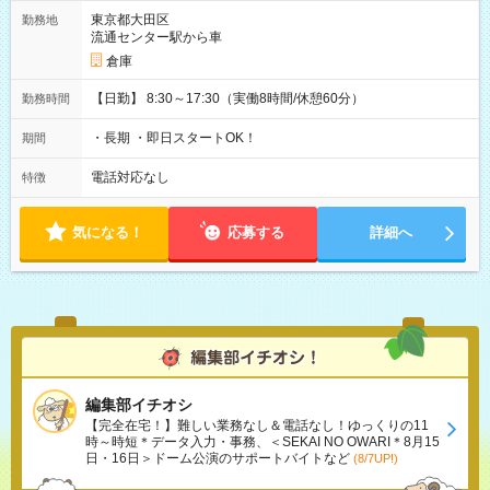
東京都大田区
勤務地
流通センター駅から車
倉庫
【日勤】 8:30～17:30（実働8時間/休憩60分）
勤務時間
・長期 ・即日スタートOK！
期間
電話対応なし
特徴
気になる！
応募する
詳細へ
編集部イチオシ
【完全在宅！】難しい業務なし＆電話なし！ゆっくりの11
時～時短＊データ入力・事務、＜SEKAI NO OWARI＊8月15
日・16日＞ドーム公演のサポートバイトなど
(8/7UP!)