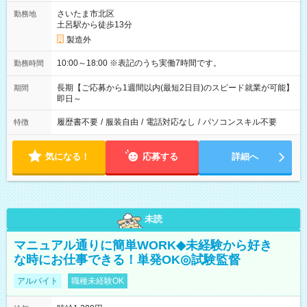
さいたま市北区
勤務地
土呂駅から徒歩13分
製造外
10:00～18:00 ※表記のうち実働7時間です。
勤務時間
長期【ご応募から1週間以内(最短2日目)のスピード就業が可能】
期間
即日～
履歴書不要
/
服装自由
/
電話対応なし
/
パソコンスキル不要
特徴
気になる！
応募する
詳細へ
未読
マニュアル通りに簡単WORK◆未経験から好き
な時にお仕事できる！単発OK◎試験監督
アルバイト
職種未経験OK