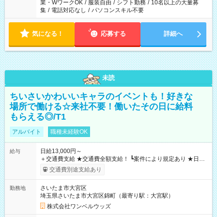
業・WワークOK
/
服装自由
/
シフト勤務
/
10名以上の大量募
集
/
電話対応なし
/
パソコンスキル不要
気になる！
応募する
詳細へ
未読
ちいさいかわいいキャラのイベントも！好きな
場所で働ける☆来社不要！働いたその日に給料
もらえる◎/T1
アルバイト
職種未経験OK
日給13,000円～
給与
＋交通費支給 ★交通費全額支給！ ┗案件により規定あり ★日払
いOK！（規定あり） ┗働いたその日に現金GET♪ お仕事後はコ
交通費別途支給あり
ンビニATMから 日払い分を引き落とせます！ 【試用期間】試
用期間なし
さいたま市大宮区
勤務地
埼玉県さいたま市大宮区錦町（最寄り駅：大宮駅）
株式会社ワンベルウッズ