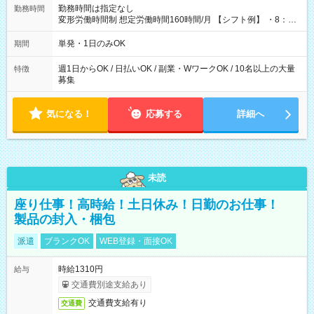
勤務時間は指定なし
勤務時間
変形労働時間制 想定労働時間160時間/月 【シフト例】 ・8：00
～21：00
単発・1日のみOK
期間
週1日からOK / 日払いOK / 副業・WワークOK / 10名以上の大量
特徴
募集
気になる！
応募する
詳細へ
未読
座り仕事！高時給！土日休み！日勤のお仕事！
製品の封入・梱包
派遣
ブランクOK
WEB登録・面接OK
時給1310円
給与
交通費別途支給あり
交通費支給有り
交通費