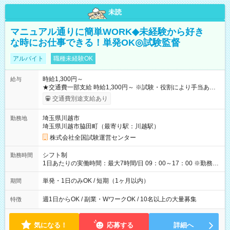
未読
マニュアル通りに簡単WORK◆未経験から好き
な時にお仕事できる！単発OK◎試験監督
アルバイト
職種未経験OK
時給1,300円～
給与
★交通費一部支給 時給1,300円～ ※試験・役割により手当あり
※勤務回数により昇給あり 【即給（前払い）オプションあ
交通費別途支給あり
り！】 希望される場合、勤務から1週間ほどで給与の一部を受け
取れます。 ※手数料418円がかかります。 【過去試験日の収入
埼玉県川越市
勤務地
例】 ・河合塾模擬試験 8:30～17:30（休憩1時間） 時給1,300円
埼玉県川越市脇田町（最寄り駅：川越駅）
×8時間＝日収10,400円＋交通費 ※当日の役割により時給＋100
円の場合あり ・国家試験 7:00～13:30（休憩なし） 時給1,300
株式会社全国試験運営センター
円（役割手当＋100円）×6時間＝日収8,400円＋交通費 【試用期
間】試用期間なし
シフト制
勤務時間
1日あたりの実働時間：最大7時間/日 09：00～17：00 ※勤務時
間は 試験により異なります。
単発・1日のみOK / 短期（1ヶ月以内）
期間
週1日からOK / 副業・WワークOK / 10名以上の大量募集
特徴
気になる！
応募する
詳細へ