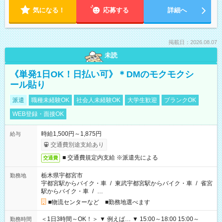
気になる！
応募する
詳細へ
掲載日：2026.08.07
未読
《単発1日OK！日払い可》＊DMのモクモクシ
ール貼り
派遣
職種未経験OK
社会人未経験OK
大学生歓迎
ブランクOK
WEB登録・面接OK
時給1,500円～1,875円
給与
交通費別途支給あり
■ 交通費規定内支給 ※派遣先による
交通費
栃木県宇都宮市
勤務地
宇都宮駅からバイク・車
/
東武宇都宮駅からバイク・車
/
雀宮
駅からバイク・車
/
…
■物流センターなど ■勤務地選べます
＜1日3時間～OK！＞ ▼ 例えば… ▼ 15:00～18:00 15:00～
勤務時間