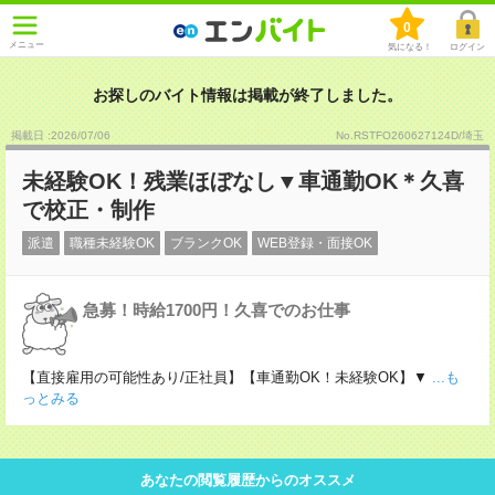
0
メニュー
気になる！
ログイン
お探しのバイト情報は掲載が終了しました。
掲載日 :2026
/
07
/
06
No.RSTFO260627124D/埼玉
未経験OK！残業ほぼなし▼車通勤OK＊久喜
で校正・制作
派遣
職種未経験OK
ブランクOK
WEB登録・面接OK
急募！時給1700円！久喜でのお仕事
【直接雇用の可能性あり/正社員】【車通勤OK！未経験OK】▼
...も
っとみる
あなたの閲覧履歴からのオススメ