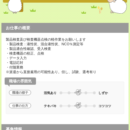
お仕事の概要
製品検査及び検査機器点検の軽作業をお願いします
・製品検査：液性状、混合液性状、NCO％測定等
・製品適合性確認、受入検査
・検査機器の校正、点検
・データ入力
・電話応対
・付随業務
※派遣から直接雇用の可能性あり。但し、試験、選考有り
職場の雰囲気
職場の様子
活気あり
しずか
仕事の仕方
テキパキ
コツコツ
募集情報