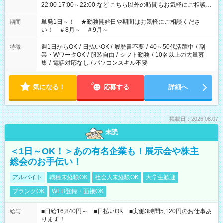
22:00 17:00～22:00 など こちら以外の時間もお気軽にご相談く
ださい！
単発1日～！ ★勤務開始日や期間はお気軽にご相談くださ
期間
い！ ＃8月～ ＃9月～
週1日からOK
/
日払いOK
/
履歴書不要
/
40～50代活躍中
/
副
特徴
業・WワークOK
/
服装自由
/
シフト勤務
/
10名以上の大量募
集
/
電話対応なし
/
パソコンスキル不要
気になる！
応募する
詳細へ
掲載日：2026.08.07
未読
＜1日～OK！＞あの有名企業も！展示会や株主
総会のお手伝い！
アルバイト
職種未経験OK
社会人未経験OK
大学生歓迎
ブランクOK
WEB登録・面接OK
■日給16,840円～ ■日払いOK ■実働3時間5,120円のお仕事あ
給与
ります！