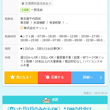
交通費別途支給あり
一部支給
交通費
東京都千代田区
勤務地
東京駅
/
水道橋駅
/
有楽町駅
/
…
株式会社マッシュ
■シフト例 ・07:00～19:30 ・09:00～12:00 ・10:00～17:00 ・
勤務時間
18:00～23:00 ・19:00～07:00 ・20:00～09:00 ・22:00～06:00
etc ★最短で3時間で5,120円のお仕事から 15時間で2万円近く稼
げるお仕事も！ ご希望のお時間に合わせてご紹介！ ※シフトは
■１日のみ・1回だけお仕事OK！
期間
現場によって異なります。 ※勿論、休憩時間はあるのでご安心
ください！
週1日からOK
/
日払いOK
/
履歴書不要
/
副業・WワークOK
/
シ
特徴
フト勤務
/
10名以上の大量募集
/
電話対応なし
/
パソコンスキ
ル不要
気になる！
応募する
詳細へ
掲載日：2026.08.01
未読
〈空いた日1日のみからOK〉＊DMの仕分け