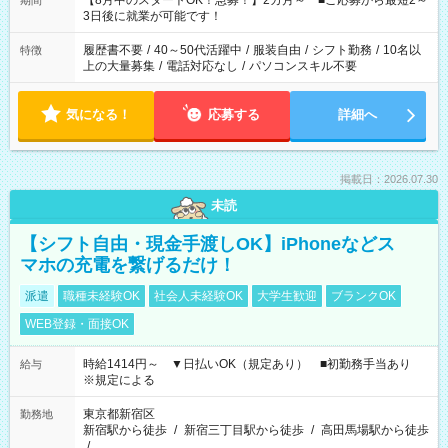
【8月中のスタートOK！急募！】2カ月～ ■ご応募から最短2～
期間
ね。 ※Wワーク希望の方へ 今ご覧のお仕事で希望する勤務時間
3日後に就業が可能です！
と、もう1つのお仕事の勤務時間。 合計で週40時間を超える場
合は応募できません。
履歴書不要
/
40～50代活躍中
/
服装自由
/
シフト勤務
/
10名以
特徴
上の大量募集
/
電話対応なし
/
パソコンスキル不要
気になる！
応募する
詳細へ
掲載日：2026.07.30
未読
【シフト自由・現金手渡しOK】iPhoneなどス
マホの充電を繋げるだけ！
派遣
職種未経験OK
社会人未経験OK
大学生歓迎
ブランクOK
WEB登録・面接OK
時給1414円～ ▼日払いOK（規定あり） ■初勤務手当あり
給与
※規定による
東京都新宿区
勤務地
新宿駅から徒歩
/
新宿三丁目駅から徒歩
/
高田馬場駅から徒歩
/
…