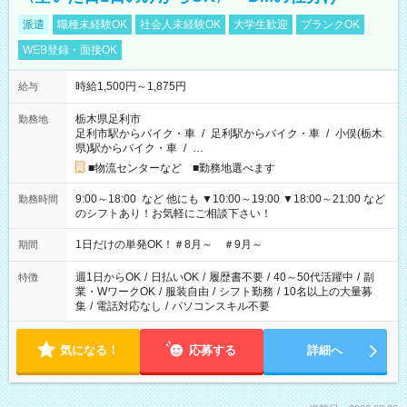
派遣
職種未経験OK
社会人未経験OK
大学生歓迎
ブランクOK
WEB登録・面接OK
時給1,500円～1,875円
給与
栃木県足利市
勤務地
足利市駅からバイク・車
/
足利駅からバイク・車
/
小俣(栃木
県)駅からバイク・車
/
…
■物流センターなど ■勤務地選べます
9:00～18:00 など 他にも ▼10:00～19:00 ▼18:00～21:00 など
勤務時間
のシフトあり！お気軽にご相談下さい！
1日だけの単発OK！＃8月～ ＃9月～
期間
週1日からOK
/
日払いOK
/
履歴書不要
/
40～50代活躍中
/
副
特徴
業・WワークOK
/
服装自由
/
シフト勤務
/
10名以上の大量募
集
/
電話対応なし
/
パソコンスキル不要
気になる！
応募する
詳細へ