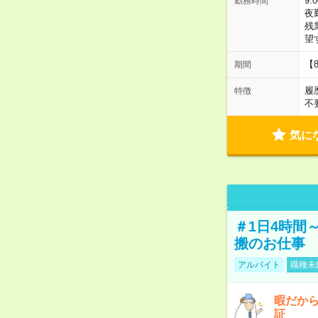
9:
勤務時間
夜
残
望
【
期間
履
特徴
不
気に
＃1日4時間
搬のお仕事
アルバイト
職種未
暇だか
証