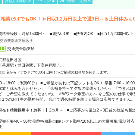
K
社会人未経験OK
ブランクOK
WEB登録・面接OK
相談だけでもOK！≫日収1.2万円以上で週3日～＆土日休みも
資格未経験：時給1500円～ ■週払いOK ■扶養内OK ■日収1万2000円以上
交通費別途支給あり
交通費全額支給
通費
京都世田谷区
軒茶屋駅
/
世田谷駅
/
下高井戸駅
/
…
≪自宅からドアtoドアで30分以内！≫ご希望の勤務地を紹介します。
00～18:00（休憩60分） ■ご希望があれば下記シフトもOK！ 早番 7:00～16:00 遅
家族と休みを合わせたい」 「余裕を持って夕飯の準備がしたい」 「できれば
ど、ご希望を教えてくださいね。 ※Wワーク希望の方へ 今ご覧のお仕事で希
う1つのお仕事の勤務時間。 合計で週40時間を超える場合は応募できません。
現在も積極採用中！急募！】2カ月～ ■ご応募から最短2～3日後の就業も相
歴書不要
/
40～50代活躍中
/
服装自由
/
シフト勤務
/
10名以上の大量募集
/
電話対応
要