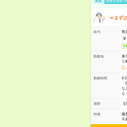
派遣
職種未経験O
≪まずは
無
給与
交
東
勤務地
三
9:
勤務時間
「
な
も
【
期間
履
特徴
不