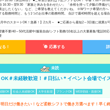
00～18:00（休憩60分） ■ご希望があれば下記シフトもOK！ 早番 7:00～16:00 遅
勤 16:30～翌9:30 「家族と休みを合わせたい」 「余裕を持って夕飯の準備
業はしたくない」 など、ご希望を教えてくださいね。 ※Wワーク希望の方へ
する勤務時間と、もう1つのお仕事の勤務時間。 合計で週40時間を超える場
8月中のスタートOK！急募！】2カ月～ ■ご応募から最短2～3日後に就業が
歴書不要
/
40～50代活躍中
/
服装自由
/
シフト勤務
/
10名以上の大量募集
/
電話対応
要
なる！
応募する
詳
未読
～OK＃未経験歓迎！＃日払い＊イベント会場でイ
経験OK
社会人未経験OK
大学生歓迎
ブランクOK
WEB登録・面接OK
ら明日だけ働きたい！など柔軟シフトで働き方選べます！早く