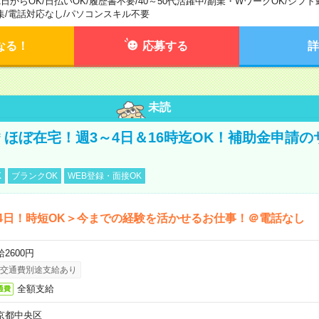
1日からOK
/
日払いOK
/
履歴書不要
/
40～50代活躍中
/
副業・WワークOK
/
シフト
集
/
電話対応なし
/
パソコンスキル不要
なる！
応募する
詳
未読
円＊ほぼ在宅！週3～4日＆16時迄OK！補助金申請
K
ブランクOK
WEB登録・面接OK
4日！時短OK＞今までの経験を活かせるお仕事！＠電話なし
2600円
交通費別途支給あり
全額支給
通費
京都中央区