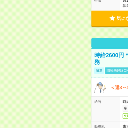
週
特徴
募
気に
時給2600
務
派遣
職種未経験O
＜週3～
時給
給与
交
東
勤務地