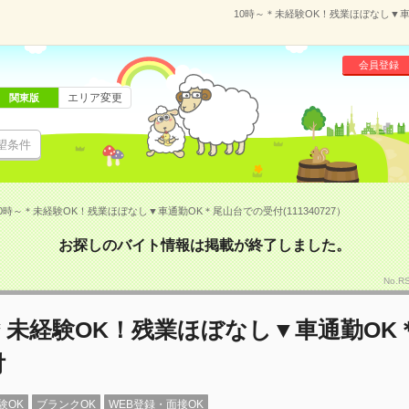
10時～＊未経験OK！残業ほぼなし▼車通
会員登録
エリア変更
関東版
望条件
0時～＊未経験OK！残業ほぼなし▼車通勤OK＊尾山台での受付(111340727）
お探しのバイト情報は掲載が終了しました。
No.R
＊未経験OK！残業ほぼなし▼車通勤OK
付
験OK
ブランクOK
WEB登録・面接OK