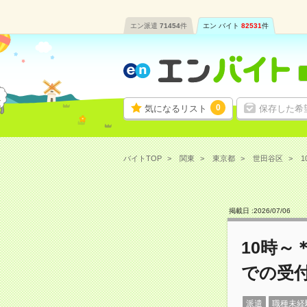
エン派遣
71454
件
エン バイト
82531
件
0
気になるリスト
保存した希
バイトTOP
関東
東京都
世田谷区
1
掲載日 :
2026
/
07
/
06
10時～
での受
派遣
職種未経