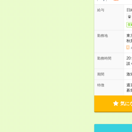
日
給与
交
東
勤務地
秋
2
勤務時間
談
激
期間
週
特徴
募
気に