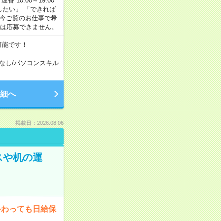
番 10:00～19:00
がしたい」 「できれば
 今ご覧のお仕事で希
合は応募できません。
可能です！
なし
/
パソコンスキル
細へ
掲載日：2026.08.06
スや机の運
終わっても日給保