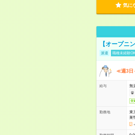
気に
【オープニン
派遣
職種未経験O
≪週3日
無
給与
交
東
勤務地
巣