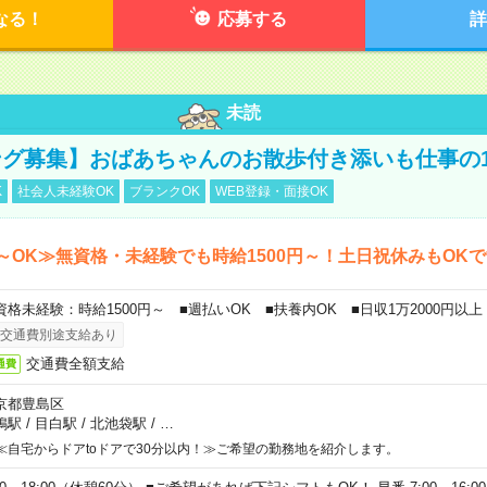
なる！
応募する
詳
未読
グ募集】おばあちゃんのお散歩付き添いも仕事の
K
社会人未経験OK
ブランクOK
WEB登録・面接OK
～OK≫無資格・未経験でも時給1500円～！土日祝休みもOK
資格未経験：時給1500円～ ■週払いOK ■扶養内OK ■日収1万2000円以上
交通費別途支給あり
交通費全額支給
通費
京都豊島区
鴨駅
/
目白駅
/
北池袋駅
/
…
≪自宅からドアtoドアで30分以内！≫ご希望の勤務地を紹介します。