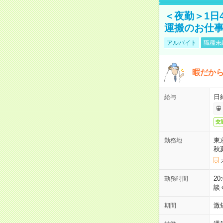
＜夜勤＞1日
運搬のお仕
アルバイト
職種未
暇だか
日
給与
交
東
勤務地
秋
2
勤務時間
談
激
期間