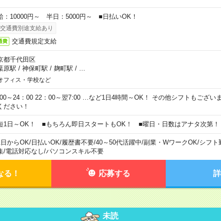
給：10000円～ 半日：5000円～ ■日払いOK！
交通費別途支給あり
交通費規定支給
通費
京都千代田区
葉原駅
/
神保町駅
/
麹町駅
/
…
オフィス・学校など
0:00～24：00 22：00～翌7:00 …など1日4時間～OK！ その他シフトもござ
ください！
短1日～OK！ ■もちろん即日スタートもOK！ ■曜日・日数はアナタ次第！
1日からOK
/
日払いOK
/
履歴書不要
/
40～50代活躍中
/
副業・WワークOK
/
シフト
集
/
電話対応なし
/
パソコンスキル不要
なる！
応募する
詳
未読