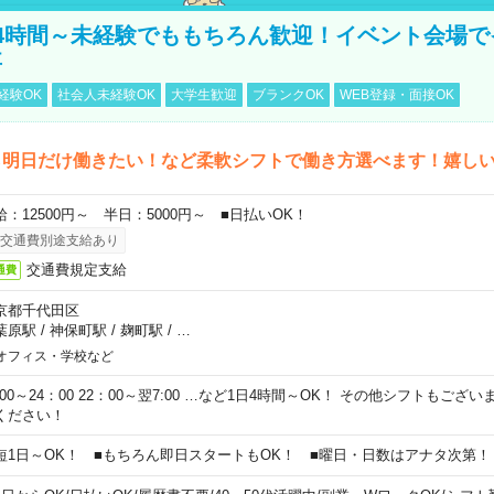
4時間～未経験でももちろん歓迎！イベント会場で
事
経験OK
社会人未経験OK
大学生歓迎
ブランクOK
WEB登録・面接OK
ら明日だけ働きたい！など柔軟シフトで働き方選べます！嬉し
給：12500円～ 半日：5000円～ ■日払いOK！
交通費別途支給あり
交通費規定支給
通費
京都千代田区
葉原駅
/
神保町駅
/
麹町駅
/
…
オフィス・学校など
0:00～24：00 22：00～翌7:00 …など1日4時間～OK！ その他シフトもござ
ください！
短1日～OK！ ■もちろん即日スタートもOK！ ■曜日・日数はアナタ次第！