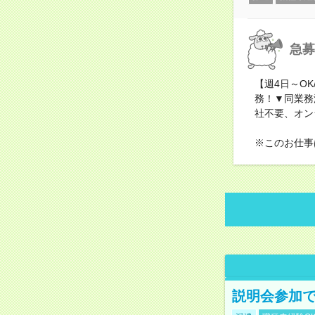
急募
【週4日～O
務！▼同業務
社不要、オン
※このお仕事
説明会参加で