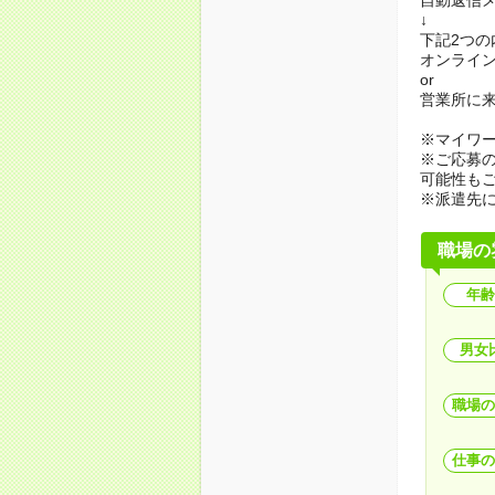
↓
下記2つ
オンライ
or
営業所に
※マイワ
※ご応募
可能性も
※派遣先
職場の
年齢
男女
職場の
仕事の