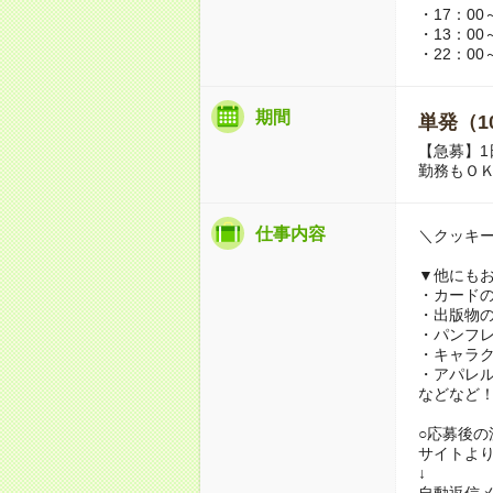
・17：00
・13：00
・22：00
期間
単発（1
【急募】1
勤務もＯ
仕事内容
＼クッキ
▼他にも
・カード
・出版物
・パンフ
・キャラ
・アパレ
などなど
○応募後の
サイトよ
↓
自動返信メ