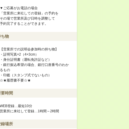
▼ご応募がお電話の場合
「営業所に来社しての登録」の予約を
その場で営業所及び日時を調整して
予約完了することができます。
持ち物
【営業所での説明会参加時の持ち物】
・証明写真×2（4×3cm）
・身分証明書（運転免許証など）
・銀行振込希望の場合、銀行口座番号のわか
るもの
・印鑑（スタンプ式でないもの）
☆★履歴書不要☆★
所要時間
WEB登録…最短10分
営業所に来社して登録…1時間～2時間
登録場所