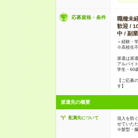
応募資格・条件
職種未経験
歓迎 / 
中 / 
＜経験・学
※高校生
派遣は派
アルバイト
学生・60
【ご応募の
す】
派遣先の概要
配属先について
混入を防
せていた
※髪型・