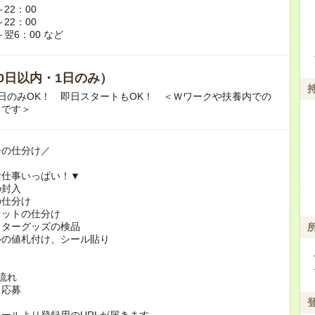
～22：00
～22：00
～翌6：00 など
0日以内・1日のみ）
日のみOK！ 即日スタートもOK！ ＜Ｗワークや扶養内での
Ｋです＞
ーの仕分け／
お仕事いっぱい！▼
の封入
の仕分け
レットの仕分け
クターグッズの検品
ルの値札付け、シール貼り
！
流れ
り応募
ールより登録用のURLが届きます