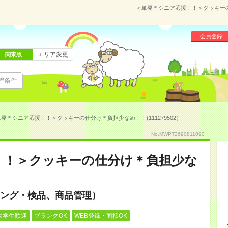
＜単発＊シニア応援！！＞クッキーの仕
会員登録
エリア変更
関東版
望条件
発＊シニア応援！！＞クッキーの仕分け＊負担少なめ！！(111279502）
No.MWPT2690811090
！！＞クッキーの仕分け＊負担少な
ング・検品、商品管理）
大学生歓迎
ブランクOK
WEB登録・面接OK