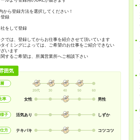
の内から登録方法を選択してください！
ン登録
来社をして登録
ークでは、登録してからお仕事を紹介させて頂いています
のタイミングによっては、ご希望のお仕事をご紹介できない
ございます
に関するご希望は、所属営業所へご相談下さい
雰囲気
層
20代
30
40
50
60
比率
女性
男性
様子
活気あり
しずか
仕方
テキパキ
コツコツ