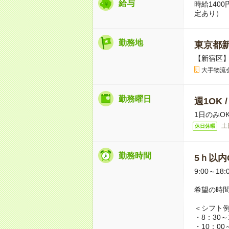
給与
時給140
定あり）
勤務地
東京都
【新宿区
大手物流
勤務曜日
週1OK 
1日のみO
土
休日休暇
勤務時間
5ｈ以内O
9:00～18:
希望の時
＜シフト
・8：30～
・10：00