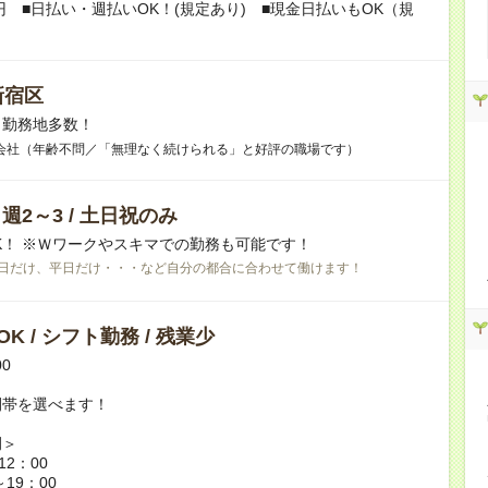
0円 ■日払い・週払いOK！(規定あり) ■現金日払いもOK（規
新宿区
】勤務地多数！
会社（年齢不問／「無理なく続けられる」と好評の職場です）
/ 週2～3 / 土日祝のみ
K！ ※Ｗワークやスキマでの勤務も可能です！
日だけ、平日だけ・・・など自分の都合に合わせて働けます！
K / シフト勤務 / 残業少
00
間帯を選べます！
例＞
12：00
～19：00