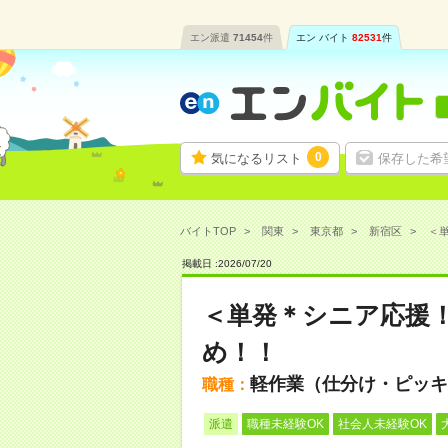
エン派遣
71454
件
エン バイト
82531
件
0
気になるリスト
保存した希
バイトTOP
関東
東京都
新宿区
＜単
掲載日 :
2026
/
07
/
20
＜単発＊シニア応援
め！！
軽作業（仕分け・ピッキ
職種：
派遣
職種未経験OK
社会人未経験OK