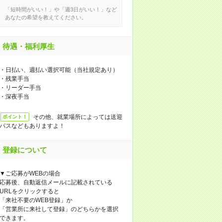
「短時間がいい！」や「週3日がいい！」など
あなたの希望を教えてください。
待遇・福利厚生
・日払い、週払い選択可能（当社規定あり）
・残業手当
・リーダー手当
・深夜手当
その他、就業場所によっては送迎
ポイント！
バスなどもありますよ！
登録について
▼ご応募がWEBの場合
応募後、自動返信メールに記載されている
URLをクリックすると
「来社不要のWEB登録」か
「営業所に来社して登録」のどちらかを選択
できます。