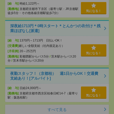
[給 与]
時給1,122円～
[勤務地]
京都府京都市下京区（最寄り駅：JR京都駅
気になる！
徒歩5分・その他各線京都駅徒歩7分）
深夜給1713円＊0時スタート＊とんかつの衣付け＊残
業ほぼなし[派遣]
[給 与]
1370円～1713円 日払いOK！
[交通費]
嬉しい全額支給（社内規定あり）
[月収例]
20～25万円
気になる！
[勤務地]
彩都西駅からバス5分
/
茨木駅からバス20
分
/
茨木市駅からバス20分
夜勤スタッフ！（京都桂） 週1日からOK！交通費
支給あり！[アルバイト]
[給 与]
日給24,000円～
[勤務地]
京都府京都市西京区桂春日町14-7（最寄り
気になる！
駅：阪急桂駅）
すべて見る