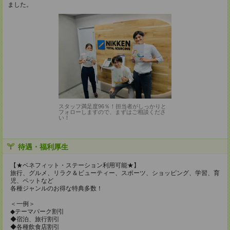
ました。
スタッフ満足度96％！担当者がしっかりと
フォローしますので、まずはご相談くださ
い！
待遇・福利厚生
【★ベネフィット・ステーション利用可能★】
旅行、グルメ、リラク＆ビューティー、スポーツ、ショッピング、学習、育
児、ペットなど
各種ジャンルのお得な特典多数！
＜一例＞
◆テーマパーク割引
◆宿泊、旅行割引
◆各種飲食店割引