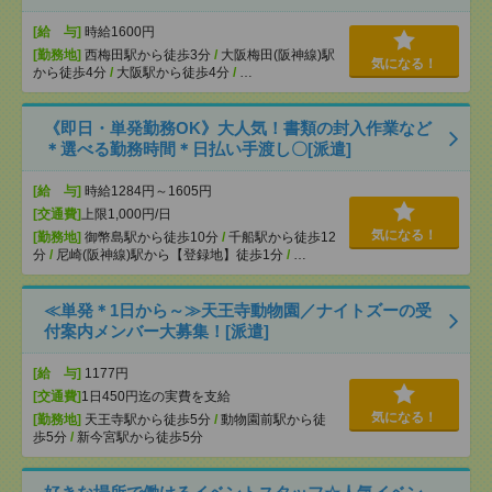
[給 与]
時給1600円
[勤務地]
西梅田駅から徒歩3分
/
大阪梅田(阪神線)駅
気になる！
から徒歩4分
/
大阪駅から徒歩4分
/
…
《即日・単発勤務OK》大人気！書類の封入作業など
＊選べる勤務時間＊日払い手渡し〇[派遣]
[給 与]
時給1284円～1605円
[交通費]
上限1,000円/日
気になる！
[勤務地]
御幣島駅から徒歩10分
/
千船駅から徒歩12
分
/
尼崎(阪神線)駅から【登録地】徒歩1分
/
…
≪単発＊1日から～≫天王寺動物園／ナイトズーの受
付案内メンバー大募集！[派遣]
[給 与]
1177円
[交通費]
1日450円迄の実費を支給
気になる！
[勤務地]
天王寺駅から徒歩5分
/
動物園前駅から徒
歩5分
/
新今宮駅から徒歩5分