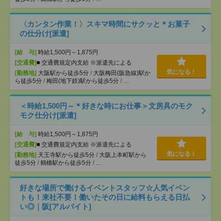
〈カンタン作業！〉スキマ時間にサクッと＊お菓子
の仕分け[派遣]
[給 与]
時給1,500円～1,875円
[交通費]
■ 交通費規定内支給 ※派遣先による
気になる！
[勤務地]
大阪駅から徒歩5分
/
大阪梅田(阪急線)駅か
ら徒歩5分
/
梅田(地下鉄)駅から徒歩5分
/
…
＜時給1,500円～＊好きな時にお仕事＞文房具のモク
モク仕分け[派遣]
[給 与]
時給1,500円～1,875円
[交通費]
■ 交通費規定内支給 ※派遣先による
気になる！
[勤務地]
天王寺駅から徒歩5分
/
大阪上本町駅から
徒歩5分
/
鶴橋駅から徒歩5分
/
…
好きな場所で働けるイベントスタッフ☆人気イベン
トも！来社不要！働いたその日に給料もらえる日払
い◎｜阪[アルバイト]