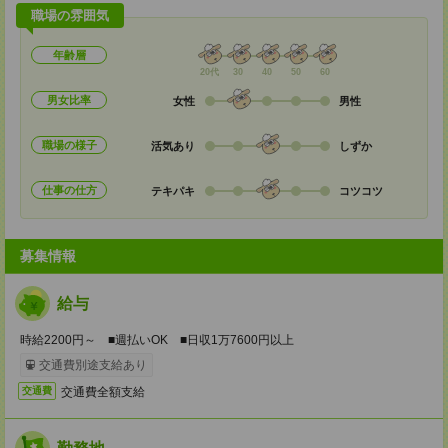
職場の雰囲気
年齢層
20代
30
40
50
60
男女比率
女性
男性
職場の様子
活気あり
しずか
仕事の仕方
テキパキ
コツコツ
募集情報
給与
時給2200円～ ■週払いOK ■日収1万7600円以上
交通費別途支給あり
交通費全額支給
交通費