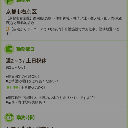
勤務地
京都市右京区
【京都市右京区】西院(阪急線)・車折神社・帷子ノ辻・蚕ノ社・山ノ内(京都
府)など勤務地多数！
【自宅からドアtoドアで30分以内】介護施設でのお仕事。勤務地選べま
す！
勤務曜日
週2～3 / 土日祝休
週2日～OK！
■曜日固定の相談OK！
■ご希望の曜日をご相談ください！
土日祝休みOK！
休日休暇
■病院勤務では難しい土日のお休みも取りやすいですよ^^*
■産休・育休取得実績あり
勤務時間