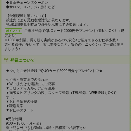
◆飲食チェーン店クーポン
◆サロン、スパ、ジム割引など
【受動喫煙対策について】
派遣先により受動喫煙対策が異なります。
詳細は職場見学時及び条件明示書にて通知致します。
ご来社登録でQUOカード2000円分プレゼント♪週払いOK！（規
ポイント！
定あり）
☆1981年創業。長く続く実績があるので安心♪ご紹介できるお仕事多数！
選べる条件が多いって、実は重要なこと。安心の「ニッケン」で一緒に働き
ましょう♪
登録について
★今ならご来社登録でQUOカード2000円分をプレゼント中★
≪応募～就業までの流れ≫
▼Webまたはお電話にてご応募
▼日研メディカルケアから連絡
▼面談＆ヒアリングの後、スタッフ登録（TEL登録、WEB登録もOKで
す！）
▼お仕事情報の提供
▼職場見学
▼お仕事スタート
■受付時間
9:00～18:00（月～金）
※上記以外でもお気軽に場所・日程等ご相談下さい