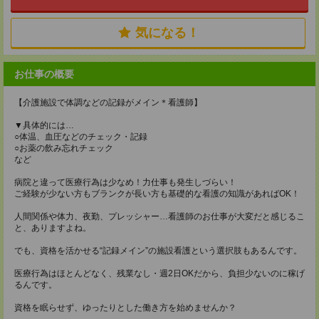
気になる！
お仕事の概要
【介護施設で体調などの記録がメイン＊看護師】
▼具体的には…
○体温、血圧などのチェック・記録
○お薬の飲み忘れチェック
など
病院と違って医療行為は少なめ！力仕事も発生しづらい！
ご経験が少ない方もブランクが長い方も基礎的な看護の知識があればOK！
人間関係や体力、夜勤、プレッシャー…看護師のお仕事が大変だと感じるこ
と、ありますよね。
でも、資格を活かせる“記録メイン”の施設看護という選択肢もあるんです。
医療行為はほとんどなく、残業なし・週2日OKだから、負担少ないのに稼げ
るんです。
資格を眠らせず、ゆったりとした働き方を始めませんか？