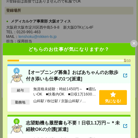
※登録会は面接ではありませんので私服でOK
登録場所
メディカルケア事業部 大阪オフィス
大阪府大阪市淀川区西中島5-9-8 新大阪DTKビル4F
TEL：0120-991-463
MAIL：
tenshoku@nikken-ts.jp
担当：採用担当
×
どちらのお仕事が気になりますか？
メディカルケア事業部 京都オフィス
京都府京都市下京区東塩小路町843番地2 日本生命京都ヤサカビル5F
1
/10
TEL：0120-991-463
MAIL：
tenshoku@nikken-ts.jp
担当：採用担当
【オープニング募集】おばあちゃんのお散歩
付き添いも仕事の1つ[派遣]
登録交通費
無資格未経験：時給1450円～ ■週払
★今ならご来社登録でQUOカード2000円分をプレゼント中★
給与
いOK ■扶養内OK ■日収1万1600円
以上
山科駅 / 椥辻駅 / 京阪山科駅 / …
気になる!
勤務地
応募ページへ
志望動機も履歴書も不要！日収1.1万円～＊未
経験OKの介護[派遣]