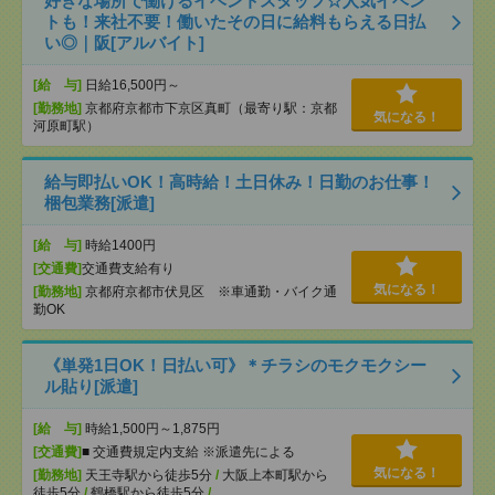
好きな場所で働けるイベントスタッフ☆人気イベン
トも！来社不要！働いたその日に給料もらえる日払
い◎｜阪[アルバイト]
[給 与]
日給16,500円～
[勤務地]
京都府京都市下京区真町（最寄り駅：京都
気になる！
河原町駅）
給与即払いOK！高時給！土日休み！日勤のお仕事！
梱包業務[派遣]
[給 与]
時給1400円
[交通費]
交通費支給有り
気になる！
[勤務地]
京都府京都市伏見区 ※車通勤・バイク通
勤OK
《単発1日OK！日払い可》＊チラシのモクモクシー
ル貼り[派遣]
[給 与]
時給1,500円～1,875円
[交通費]
■ 交通費規定内支給 ※派遣先による
気になる！
[勤務地]
天王寺駅から徒歩5分
/
大阪上本町駅から
徒歩5分
/
鶴橋駅から徒歩5分
/
…