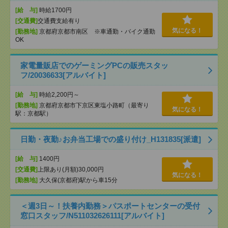
[給 与]
時給1700円
[交通費]
交通費支給有り
気になる！
[勤務地]
京都府京都市南区 ※車通勤・バイク通勤
OK
家電量販店でのゲーミングPCの販売スタッ
フ/20036633[アルバイト]
[給 与]
時給2,200円～
[勤務地]
京都府京都市下京区東塩小路町（最寄り
気になる！
駅：京都駅）
日勤・夜勤♪お弁当工場での盛り付け_H131835[派遣]
[給 与]
1400円
[交通費]
上限あり(月額)30,000円
気になる！
[勤務地]
大久保(京都府)駅から車15分
＜週3日～！扶養内勤務＞パスポートセンターの受付
窓口スタッフ/N511032626111[アルバイト]