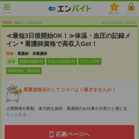
0
メニュー
気になる！
ログイン
NEW
掲載日 :2026
/
08
/
06
No.NKTSKT01_STKM-2
≪最短3日後開始OK！≫体温・血圧の記録メ
イン＊看護師資格で高収入Get！
職種：
看護師・准看護師
派遣
職種未経験OK
社会人未経験OK
ブランクOK
WEB登録・面接OK
看護資格活かしてコスパよく稼ぎませんか！
人間関係や夜勤、体力的な負担…看護師のお仕事が大変だと感じる
...
もっとみる
応募ページへ