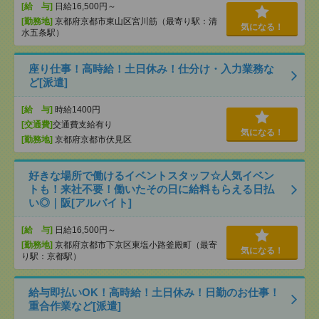
[給 与]
日給16,500円～
[勤務地]
京都府京都市東山区宮川筋（最寄り駅：清
気になる！
水五条駅）
座り仕事！高時給！土日休み！仕分け・入力業務な
ど[派遣]
[給 与]
時給1400円
[交通費]
交通費支給有り
気になる！
[勤務地]
京都府京都市伏見区
好きな場所で働けるイベントスタッフ☆人気イベン
トも！来社不要！働いたその日に給料もらえる日払
い◎｜阪[アルバイト]
[給 与]
日給16,500円～
[勤務地]
京都府京都市下京区東塩小路釜殿町（最寄
気になる！
り駅：京都駅）
給与即払いOK！高時給！土日休み！日勤のお仕事！
重合作業など[派遣]