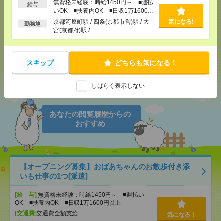
無資格未経験：時給1450円～ ■週払
給与
気になる！
いOK ■扶養内OK ■日収1万1600円
以上
京都河原町駅 / 四条(京都市営)駅 / 大
気になる!
勤務地
宮(京都府)駅 / …
メール
LINE
で送る
で送る
スキップ
どちらも気になる！
シェア
ツイート
ブックマーク
しばらく表示しない
あなたの閲覧履歴からの
おすすめ
【オープニング募集】おばあちゃんのお散歩付き添
いも仕事の1つ[派遣]
[給 与]
無資格未経験：時給1450円～ ■週払い
OK ■扶養内OK ■日収1万1600円以上
[交通費]
交通費全額支給
気になる！