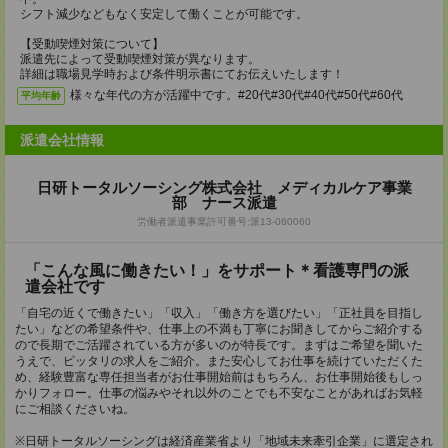
シフト減少などもなく安定して働くことが可能です。
【受動喫煙対策について】
派遣先によって受動喫煙対策が異なります。
詳細は職場見学時および条件明示書にてお伝えいたします！
様々な年代の方が活躍中です。#20代#30代#40代#50代#60代
平均年齢
派遣会社情報
日研トータルソーシング株式会社 メディカルケア事業
部 ナース派遣
労働者派遣事業許可番号:派13-060060
「こんな風に働きたい！」をサポート＊看護専門の派
遣会社です
「自宅の近くで働きたい」「収入」「働き方を選びたい」「正社員を目指し
たい」などの希望条件や、仕事上の不満も丁寧にお聞きしてからご紹介する
ので長期でご活躍されている方が多いのが特長です。まずはご希望を聞いた
うえで、ピッタリの求人をご紹介。また安心してお仕事を続けていただくた
め、経験豊富な専任担当者がお仕事開始前はもちろん、お仕事開始後もしっ
かりフォロー。仕事の悩みやそれ以外のことでも不安なことがあればお気軽
にご相談くださいね。
※日研トータルソーシングは経済産業省より「地域未来牽引企業」に選定され