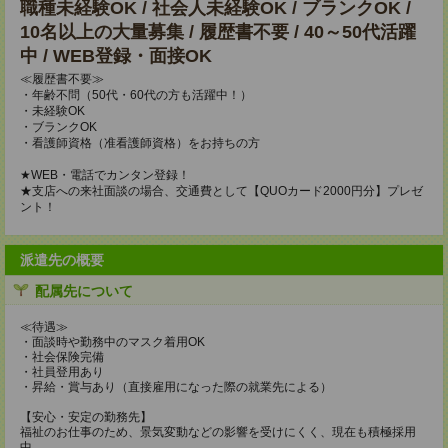
職種未経験OK / 社会人未経験OK / ブランクOK /
10名以上の大量募集 / 履歴書不要 / 40～50代活躍
中 / WEB登録・面接OK
≪履歴書不要≫
・年齢不問（50代・60代の方も活躍中！）
・未経験OK
・ブランクOK
・看護師資格（准看護師資格）をお持ちの方
★WEB・電話でカンタン登録！
★支店への来社面談の場合、交通費として【QUOカード2000円分】プレゼ
ント！
派遣先の概要
配属先について
≪待遇≫
・面談時や勤務中のマスク着用OK
・社会保険完備
・社員登用あり
・昇給・賞与あり（直接雇用になった際の就業先による）
【安心・安定の勤務先】
福祉のお仕事のため、景気変動などの影響を受けにくく、現在も積極採用
中。