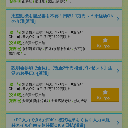
[勤務地]
山科駅
/
椥辻駅
/
京阪山科駅
/
…
志望動機も履歴書も不要！日収1.1万円～＊未経験OK
の介護[派遣]
[給 与]
無資格未経験：時給1450円～ ■週払い
OK ■扶養内OK ■日収1万1600円以上
[交通費]
交通費全額支給
気になる！
[勤務地]
京都河原町駅
/
四条(京都市営)駅
/
大宮(京
都府)駅
/
…
説明会参加で全員に【現金2千円相当プレゼント】生
活のお手伝い[派遣]
[給 与]
無資格未経験：時給1450円～ ■週払い
OK ■扶養内OK ■日収1万1600円以上
[交通費]
交通費全額支給
気になる！
[勤務地]
太秦(山陰本線)駅
/
太秦広隆寺駅
/
妙心寺駅
/
…
〈PC入力できればOK〉模試結果もくもく入力＃服
装ネイル自由＃短時間OK＃日払[派遣]