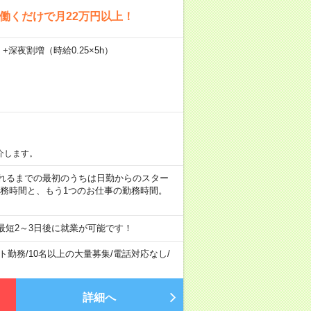
回働くだけで月22万円以上！
）+深夜割増（時給0.25×5h）
介します。
など ※慣れるまでの最初のうちは日勤からのスター
勤務時間と、もう1つのお仕事の勤務時間。
最短2～3日後に就業が可能です！
ト勤務
/
10名以上の大量募集
/
電話対応なし
/
詳細へ