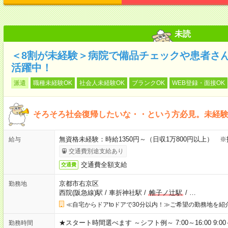
未読
＜8割が未経験＞病院で備品チェックや患者さ
活躍中！
派遣
職種未経験OK
社会人未経験OK
ブランクOK
WEB登録・面接OK
そろそろ社会復帰したいな・・という方必見。未経
無資格未経験：時給1350円～（日収1万800円以上） ※
給与
交通費別途支給あり
交通費全額支給
交通費
京都市右京区
勤務地
西院(阪急線)駅
/
車折神社駅
/
帷子ノ辻駅
/
…
≪自宅からドアtoドアで30分以内！≫ご希望の勤務地を紹
★スタート時間選べます ～シフト例～ 7:00～16:00 9:00～1
勤務時間