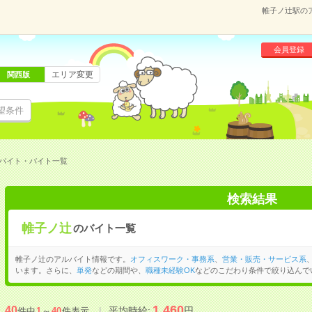
帷子ノ辻駅の
会員登録
エリア変更
関西版
望条件
バイト・バイト一覧
検索結果
帷子ノ辻
のバイト一覧
帷子ノ辻のアルバイト情報です。
オフィスワーク・事務系
、
営業・販売・サービス系
います。さらに、
単発
などの期間や、
職種未経験OK
などのこだわり条件で絞り込んで
1,460
40
平均時給:
円
件中
1
～
40
件表示