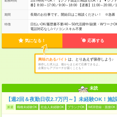
1日7時間～OK！ 【シフト固定の相談もOK！】 ▼シフト例 【早
勤務時間
番】8:00～17:00／9:00～18:00 【遅番】11:00～20:00／13
長期のお仕事です。開始日はご相談ください！ ※急募
期間
日払いOK
/
履歴書不要
/
40～50代活躍中
/
副業・WワークO
特徴
電話対応なし
/
パソコンスキル不要
気になる！
応募する
興味のあるバイト
は、とりあえず保存しよう♪
保存した求人は、後からまとめて応募できるよ。
企業からアプローチが届くことも！
未読
【週2回＆夜勤日収2.7万円～】未経験OK！施
派遣
職種未経験OK
社会人未経験OK
ブランクOK
WEB登録・面接OK