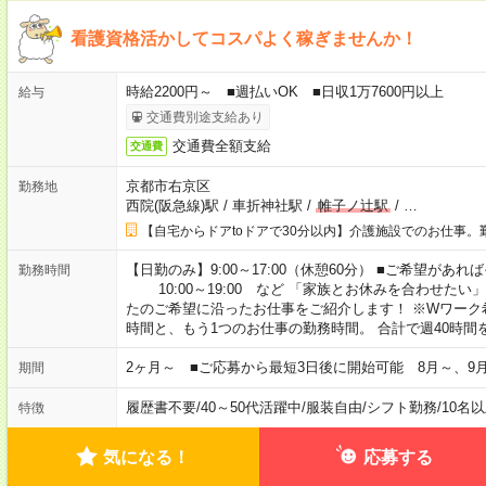
看護資格活かしてコスパよく稼ぎませんか！
時給2200円～ ■週払いOK ■日収1万7600円以上
給与
交通費別途支給あり
交通費全額支給
交通費
京都市右京区
勤務地
西院(阪急線)駅
/
車折神社駅
/
帷子ノ辻駅
/
…
【自宅からドアtoドアで30分以内】介護施設でのお仕事。
【日勤のみ】9:00～17:00（休憩60分） ■ご希望があれば
勤務時間
10:00～19:00 など 「家族とお休みを合わせたい
たのご希望に沿ったお仕事をご紹介します！ ※Wワーク
時間と、もう1つのお仕事の勤務時間。 合計で週40時
2ヶ月～ ■ご応募から最短3日後に開始可能 8月～、9
期間
履歴書不要
/
40～50代活躍中
/
服装自由
/
シフト勤務
/
10名
特徴
気になる！
応募する