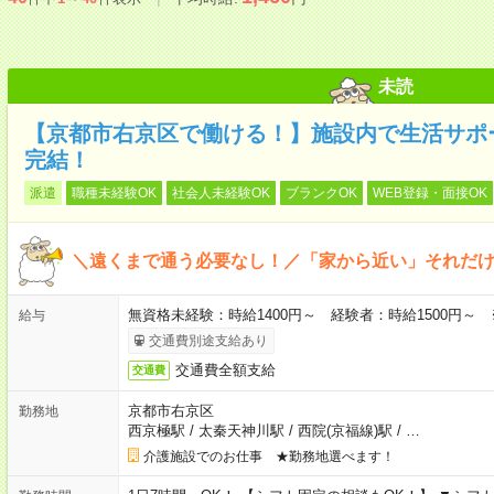
未読
【京都市右京区で働ける！】施設内で生活サポ
完結！
派遣
職種未経験OK
社会人未経験OK
ブランクOK
WEB登録・面接OK
＼遠くまで通う必要なし！／「家から近い」それだ
無資格未経験：時給1400円～ 経験者：時給1500円～
給与
交通費別途支給あり
交通費全額支給
交通費
京都市右京区
勤務地
西京極駅
/
太秦天神川駅
/
西院(京福線)駅
/
…
介護施設でのお仕事 ★勤務地選べます！