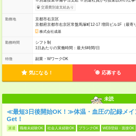
※別途授業準備手当支給 ※別途社員から授業以外の仕事
交通費別途支給あり
京都市右京区
勤務地
京都府京都市右京区常盤馬塚町12-17 増田ビル1F（最
株式会社成基
シフト制
勤務時間
1日あたりの実働時間：最大6時間/日
副業・WワークOK
特徴
気になる！
応募する
未読
≪最短3日後開始OK！≫体温・血圧の記録メ
Get！
派遣
職種未経験OK
社会人未経験OK
ブランクOK
WEB登録・面接OK