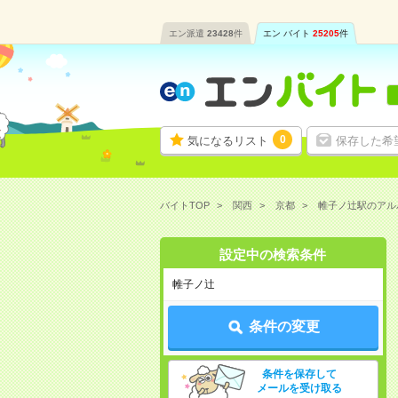
エン派遣
23428
件
エン バイト
25205
件
0
気になるリスト
保存した希
バイトTOP
関西
京都
帷子ノ辻駅のアル
設定中の検索条件
帷子ノ辻
条件の変更
条件を保存して
メールを受け取る