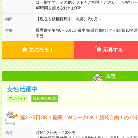
は一例です。その他シフトもご相談ください。 ※Wワー
40時間を超えなければOK
【現在も積極採用中・急募】2カ月～
期間
履歴書不要
/
40～50代活躍中
/
服装自由
/
シフト勤務
/
10名
特徴
不要
気になる！
応募する
未読
女性活躍中
アルバイト
職種未経験OK
週2～3日OK！副業・WワークOK！服装自由！のバ
時給1,275円～2,325円
給与