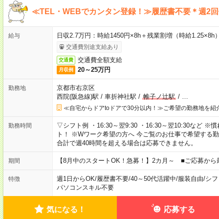
≪TEL・WEBでカンタン登録！≫履歴書不要＊週2
日収2.7万円：時給1450円×8h＋残業割増（時給1.25×8h
給与
交通費別途支給あり
交通費全額支給
交通費
20～25万円
月収例
京都市右京区
勤務地
西院(阪急線)駅
/
車折神社駅
/
帷子ノ辻駅
/
…
≪自宅からドアtoドアで30分以内！≫ご希望の勤務地を紹
▽シフト例 ・16:30～翌9:30 ・16:30～翌10:30
勤務時間
ト！ ※Wワーク希望の方へ 今ご覧のお仕事で希望する
合計で週40時間を超える場合は応募できません。
【8月中のスタートOK！急募！】2カ月～ ■ご応募から
期間
週1日からOK
/
履歴書不要
/
40～50代活躍中
/
服装自由
/
シフ
特徴
パソコンスキル不要
気になる！
応募する