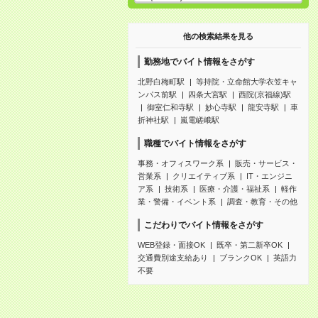
他の検索結果を見る
勤務地でバイト情報をさがす
北野白梅町駅
等持院・立命館大学衣笠キャ
ンパス前駅
四条大宮駅
西院(京福線)駅
御室仁和寺駅
妙心寺駅
龍安寺駅
車
折神社駅
嵐電嵯峨駅
職種でバイト情報をさがす
事務・オフィスワーク系
販売・サービス・
営業系
クリエイティブ系
IT・エンジニ
ア系
技術系
医療・介護・福祉系
軽作
業・警備・イベント系
調査・教育・その他
こだわりでバイト情報をさがす
WEB登録・面接OK
既卒・第二新卒OK
交通費別途支給あり
ブランクOK
英語力
不要