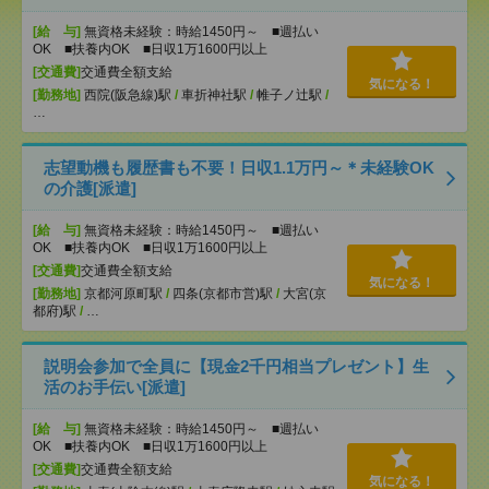
[給 与]
無資格未経験：時給1450円～ ■週払い
OK ■扶養内OK ■日収1万1600円以上
[交通費]
交通費全額支給
気になる！
[勤務地]
西院(阪急線)駅
/
車折神社駅
/
帷子ノ辻駅
/
…
志望動機も履歴書も不要！日収1.1万円～＊未経験OK
の介護[派遣]
[給 与]
無資格未経験：時給1450円～ ■週払い
OK ■扶養内OK ■日収1万1600円以上
[交通費]
交通費全額支給
気になる！
[勤務地]
京都河原町駅
/
四条(京都市営)駅
/
大宮(京
都府)駅
/
…
説明会参加で全員に【現金2千円相当プレゼント】生
活のお手伝い[派遣]
[給 与]
無資格未経験：時給1450円～ ■週払い
OK ■扶養内OK ■日収1万1600円以上
[交通費]
交通費全額支給
気になる！