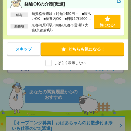
経験OKの介護[派遣]
応募ページへ
無資格未経験：時給1450円～ ■週払
給与
いOK ■扶養内OK ■日収1万1600円
以上
京都河原町駅 / 四条(京都市営)駅 / 大
気になる!
勤務地
気になる！
電話応募
宮(京都府)駅 / …
スキップ
どちらも気になる！
メール
LINE
で送る
で送る
しばらく表示しない
シェア
ツイート
ブックマーク
あなたの閲覧履歴からの
おすすめ
【オープニング募集】おばあちゃんのお散歩付き添
いも仕事の1つ[派遣]