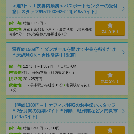
＜週3日～！扶養内勤務＞パスポートセンターの受付
窓口スタッフ/N511032626111[アルバイト]
[給 与]
時給1,122円～
[勤務地]
京都府京都市下京区（最寄り駅：JR京都駅
気になる！
徒歩5分・その他各線京都駅徒歩7分）
深夜給1589円＊ダンボールを開けて中身を移すだけ
＊未経験OK＊男性活躍中[派遣]
[給 与]
1,271円 ～1,589円 ＊日払いOK
[交通費]
嬉しい全額支給（社内規定あり）
[月収例]
20～25万円
気になる！
[勤務地]
ＪＲ長瀬駅から徒歩15分
/
南巽駅から徒歩
10分
【時給1300円～】オフィス移転のお手伝いスタッフ
＊2か月間の短期バイト＊掃除、軽作業など／門真市
[アルバイト]
[給 与]
時給1,300円～2,000円