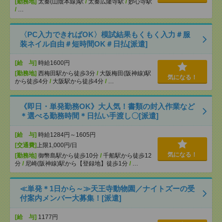
[勤務地]
太秦(山陰本線)駅
/
太秦広隆寺駅
/
妙心寺駅
/
…
〈PC入力できればOK〉模試結果もくもく入力＃服
装ネイル自由＃短時間OK＃日払[派遣]
[給 与]
時給1600円
[勤務地]
西梅田駅から徒歩3分
/
大阪梅田(阪神線)駅
気になる！
から徒歩4分
/
大阪駅から徒歩4分
/
…
《即日・単発勤務OK》大人気！書類の封入作業など
＊選べる勤務時間＊日払い手渡し〇[派遣]
[給 与]
時給1284円～1605円
[交通費]
上限1,000円/日
気になる！
[勤務地]
御幣島駅から徒歩10分
/
千船駅から徒歩12
分
/
尼崎(阪神線)駅から【登録地】徒歩1分
/
…
≪単発＊1日から～≫天王寺動物園／ナイトズーの受
付案内メンバー大募集！[派遣]
[給 与]
1177円