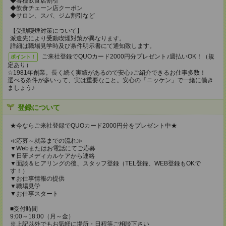
◆各種飲食店割引
◆飲食チェーン店クーポン
◆サロン、スパ、ジム割引など
【受動喫煙対策について】
派遣先により受動喫煙対策が異なります。
詳細は職場見学時及び条件明示書にて通知致します。
ご来社登録でQUOカード2000円分プレゼント♪週払いOK！（規
ポイント！
定あり）
☆1981年創業。長く続く実績があるので安心♪ご紹介できるお仕事多数！
選べる条件が多いって、実は重要なこと。安心の「ニッケン」で一緒に働き
ましょう♪
登録について
★今ならご来社登録でQUOカード2000円分をプレゼント中★
≪応募～就業までの流れ≫
▼Webまたはお電話にてご応募
▼日研メディカルケアから連絡
▼面談＆ヒアリングの後、スタッフ登録（TEL登録、WEB登録もOKで
す！）
▼お仕事情報の提供
▼職場見学
▼お仕事スタート
■受付時間
9:00～18:00（月～金）
※上記以外でもお気軽に場所・日程等ご相談下さい