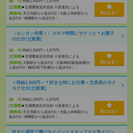
[給 与]
時給1,500円～1,875円
[交通費]
■ 交通費規定内支給 ※派遣先による
気になる！
[勤務地]
天王寺駅から徒歩5分
/
大阪上本町駅から
徒歩5分
/
鶴橋駅から徒歩5分
/
…
〈カンタン作業！〉スキマ時間にサクッと＊お菓子
の仕分け[派遣]
[給 与]
時給1,500円～1,875円
[交通費]
■ 交通費規定内支給 ※派遣先による
気になる！
[勤務地]
大阪駅から徒歩5分
/
大阪梅田(阪急線)駅か
ら徒歩5分
/
梅田(地下鉄)駅から徒歩5分
/
…
＜時給1,500円～＊好きな時にお仕事＞文房具のモク
モク仕分け[派遣]
[給 与]
時給1,500円～1,875円
[交通費]
■ 交通費規定内支給 ※派遣先による
気になる！
[勤務地]
天王寺駅から徒歩5分
/
大阪上本町駅から
徒歩5分
/
鶴橋駅から徒歩5分
/
…
好きな場所で働けるイベントスタッフ☆人気イベン