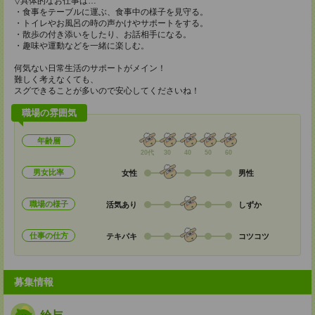
▽具体的なお仕事は…
・食事をテーブルに運ぶ、食事中の様子を見守る。
・トイレやお風呂の時の声かけやサポートをする。
・散歩の付き添いをしたり、お話相手になる。
・趣味や運動などを一緒に楽しむ。
何気ない日常生活のサポートがメイン！
難しく考えなくても、
スグできることが多いので安心してくださいね！
職場の雰囲気
年齢層
20代
30
40
50
60
男女比率
女性
男性
職場の様子
活気あり
しずか
仕事の仕方
テキパキ
コツコツ
募集情報