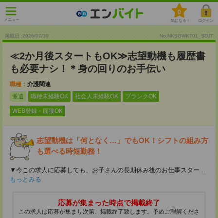
0
メニュー
気になる！
ログイン
掲載日 :2026
/
07
/
30
No.NKSGWKT01_SDJT
≪2か月後スタートもOK≫志望動機も履歴書
も必要ナシ！＊身の回りのお手伝い
職種：
介護関連
派遣
職種未経験OK
社会人未経験OK
ブランクOK
WEB登録・面接OK
志望動機は「何となく…」でもOK！シフトの組み方
も選べる時短勤務！
▼今この求人に応募しても、お子さんの長期休み後のお仕事スター
...
もっとみる
応募が集まった時点で掲載終了
この求人は応募が集まり次第、掲載終了致します。予めご理解くださ