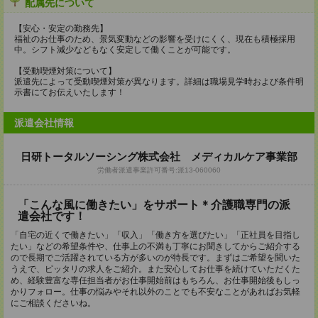
配属先について
【安心・安定の勤務先】
福祉のお仕事のため、景気変動などの影響を受けにくく、現在も積極採用
中。シフト減少などもなく安定して働くことが可能です。
【受動喫煙対策について】
派遣先によって受動喫煙対策が異なります。詳細は職場見学時および条件明
示書にてお伝えいたします！
派遣会社情報
日研トータルソーシング株式会社 メディカルケア事業部
労働者派遣事業許可番号:派13-060060
「こんな風に働きたい」をサポート＊介護職専門の派
遣会社です！
「自宅の近くで働きたい」「収入」「働き方を選びたい」「正社員を目指し
たい」などの希望条件や、仕事上の不満も丁寧にお聞きしてからご紹介する
ので長期でご活躍されている方が多いのが特長です。まずはご希望を聞いた
うえで、ピッタリの求人をご紹介。また安心してお仕事を続けていただくた
め、経験豊富な専任担当者がお仕事開始前はもちろん、お仕事開始後もしっ
かりフォロー。仕事の悩みやそれ以外のことでも不安なことがあればお気軽
にご相談くださいね。