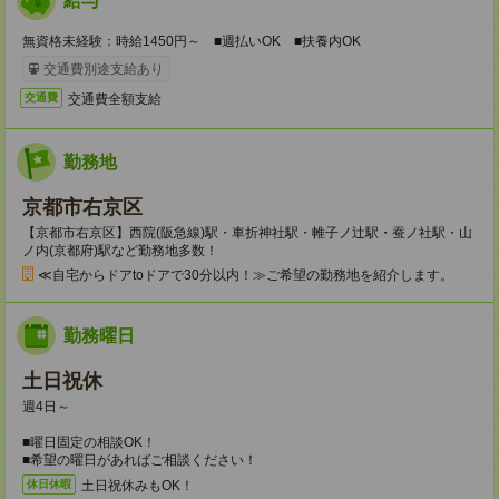
給与
無資格未経験：時給1450円～ ■週払いOK ■扶養内OK
交通費別途支給あり
交通費全額支給
交通費
勤務地
京都市右京区
【京都市右京区】西院(阪急線)駅・車折神社駅・帷子ノ辻駅・蚕ノ社駅・山
ノ内(京都府)駅など勤務地多数！
≪自宅からドアtoドアで30分以内！≫ご希望の勤務地を紹介します。
勤務曜日
土日祝休
週4日～
■曜日固定の相談OK！
■希望の曜日があればご相談ください！
土日祝休みもOK！
休日休暇