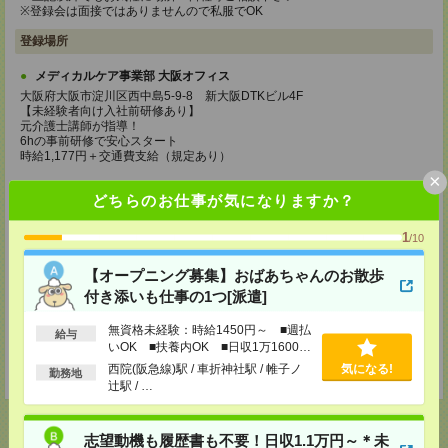
※登録会は面接ではありませんので私服でOK
登録場所
メディカルケア事業部 大阪オフィス
大阪府大阪市淀川区西中島5-9-8 新大阪DTKビル4F
【未経験者向け入社前研修あり】
元介護士講師が指導！
6hの事前研修で安心スタート
時給1,177円＋交通費支給（規定あり）
×
TEL：0120-991-463
どちらのお仕事が気になりますか？
MAIL：
tenshoku@nikken-ts.jp
担当：採用担当
1
/10
メディカルケア事業部 京都オフィス
京都府京都市下京区東塩小路町843番地2 日本生命京都ヤサカビル5F
【オープニング募集】おばあちゃんのお散歩
TEL：0120-975-927
付き添いも仕事の1つ[派遣]
MAIL：
tenshoku@nikken-ts.jp
担当：採用担当
無資格未経験：時給1450円～ ■週払
給与
登録交通費
いOK ■扶養内OK ■日収1万1600円
以上
西院(阪急線)駅 / 車折神社駅 / 帷子ノ
気になる!
★今ならご来社登録でQUOカード2000円分をプレゼント中★
勤務地
辻駅 / …
志望動機も履歴書も不要！日収1.1万円～＊未