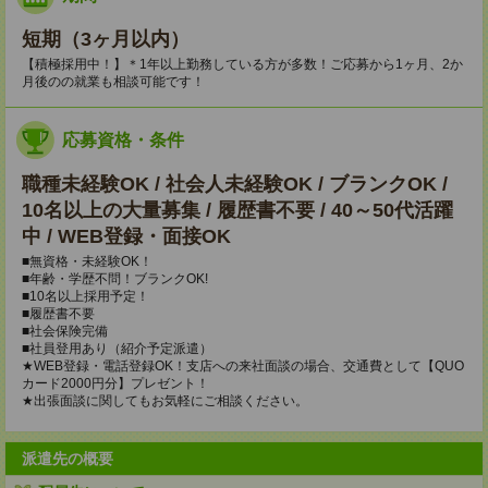
短期（3ヶ月以内）
【積極採用中！】＊1年以上勤務している方が多数！ご応募から1ヶ月、2か
月後のの就業も相談可能です！
応募資格・条件
職種未経験OK / 社会人未経験OK / ブランクOK /
10名以上の大量募集 / 履歴書不要 / 40～50代活躍
中 / WEB登録・面接OK
■無資格・未経験OK！
■年齢・学歴不問！ブランクOK!
■10名以上採用予定！
■履歴書不要
■社会保険完備
■社員登用あり（紹介予定派遣）
★WEB登録・電話登録OK！支店への来社面談の場合、交通費として【QUO
カード2000円分】プレゼント！
★出張面談に関してもお気軽にご相談ください。
派遣先の概要