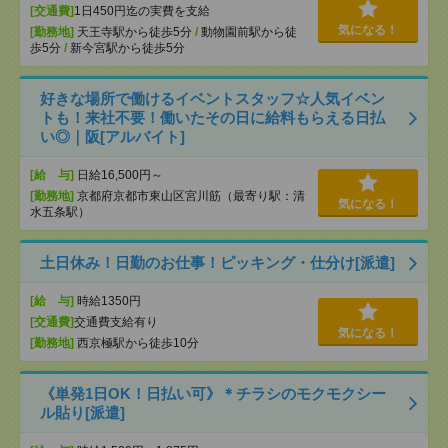
[交通費]
1日450円迄の実費を支給
気になる！
[勤務地]
天王寺駅から徒歩5分
/
動物園前駅から徒
歩5分
/
新今宮駅から徒歩5分
好きな場所で働けるイベントスタッフ☆人気イベン
トも！来社不要！働いたその日に給料もらえる日払
い◎｜阪[アルバイト]
[給 与]
日給16,500円～
[勤務地]
京都府京都市東山区宮川筋（最寄り駅：清
気になる！
水五条駅）
土日休み！日勤のお仕事！ピッキング・仕分け[派遣]
[給 与]
時給1350円
[交通費]
交通費支給有り
気になる！
[勤務地]
西京極駅から徒歩10分
《単発1日OK！日払い可》＊チラシのモクモクシー
ル貼り[派遣]