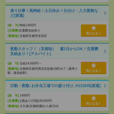
座り仕事！高時給！土日休み！仕分け・入力業務な
ど[派遣]
[給 与]
時給1400円
[交通費]
交通費支給有り
気になる！
[勤務地]
京都府京都市伏見区
夜勤スタッフ！（京都桂） 週1日からOK！交通費
支給あり！[アルバイト]
[給 与]
日給24,000円～
[勤務地]
京都府京都市西京区桂春日町14-7（最寄り
気になる！
駅：阪急桂駅）
日勤・夜勤♪お弁当工場での盛り付け_H131835[派遣]
[給 与]
1400円
[交通費]
上限あり(月額)30,000円
気になる！
[勤務地]
大久保(京都府)駅から車15分