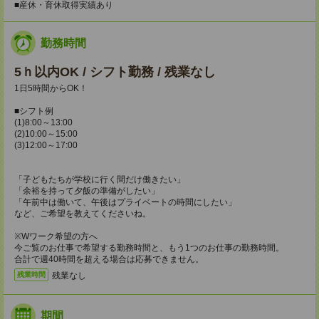
■産休・育休取得実績あり
勤務時間
5ｈ以内OK / シフト勤務 / 残業なし
1日5時間からOK！
■シフト例
(1)8:00～13:00
(2)10:00～15:00
(3)12:00～17:00
「子どもたちが学校に行く間だけ働きたい」
「余裕を持って夕飯の準備がしたい」
「午前中は働いて、午後はプライベートの時間にしたい」
など、ご希望を教えてくださいね。
※Wワーク希望の方へ
今ご覧のお仕事で希望する勤務時間と、もう1つのお仕事の勤務時間。
合計で週40時間を超える場合は応募できません。
残業なし
残業時間
期間