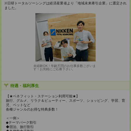
※日研トータルソーシングは経済産業省より「地域未来牽引企業」に選定され
ました。
未経験OK！年齢不問のお仕事多数ございま
す！お気軽にご応募下さい。
待遇・福利厚生
【★ベネフィット・ステーション利用可能★】
旅行、グルメ、リラク＆ビューティー、スポーツ、ショッピング、学習、育
児、ペットなど
各種ジャンルのお得な特典多数！
＜一例＞
◆テーマパーク割引
◆宿泊、旅行割引