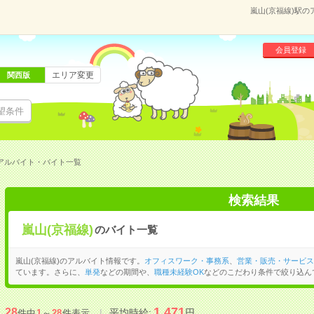
嵐山(京福線)駅
会員登録
エリア変更
関西版
望条件
のアルバイト・バイト一覧
検索結果
嵐山(京福線)
のバイト一覧
嵐山(京福線)のアルバイト情報です。
オフィスワーク・事務系
、
営業・販売・サービス
ています。さらに、
単発
などの期間や、
職種未経験OK
などのこだわり条件で絞り込ん
1,471
28
平均時給:
円
件中
1
～
28
件表示