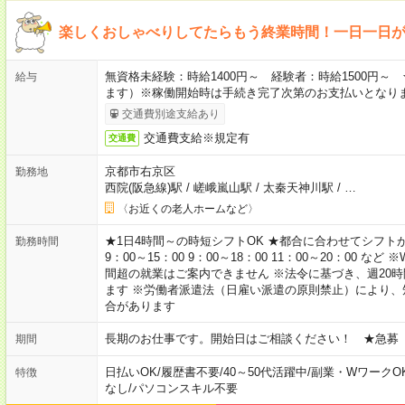
楽しくおしゃべりしてたらもう終業時間！一日一日
無資格未経験：時給1400円～ 経験者：時給1500円
給与
ます）※稼働開始時は手続き完了次第のお支払いとなり
交通費別途支給あり
交通費支給※規定有
交通費
京都市右京区
勤務地
西院(阪急線)駅
/
嵯峨嵐山駅
/
太秦天神川駅
/
…
〈お近くの老人ホームなど〉
★1日4時間～の時短シフトOK ★都合に合わせてシフトが決
勤務時間
9：00～15：00 9：00～18：00 11：00～20：00
間超の就業はご案内できません ※法令に基づき、週20
ます ※労働者派遣法（日雇い派遣の原則禁止）により
合があります
長期のお仕事です。開始日はご相談ください！ ★急募
期間
日払いOK
/
履歴書不要
/
40～50代活躍中
/
副業・WワークO
特徴
なし
/
パソコンスキル不要