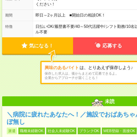
ください！
即日～2ヶ月以上 ■開始日の相談OK！
期間
日払いOK
/
履歴書不要
/
40～50代活躍中
/
シフト勤務
/
10名
特徴
ル不要
気になる！
応募する
興味のあるバイト
は、とりあえず保存しよう♪
保存した求人は、後からまとめて応募できるよ。
企業からアプローチが届くことも！
未読
＼病院に疲れたあなたへ！／施設でおばあちゃ
ぼ無し
派遣
職種未経験OK
社会人未経験OK
ブランクOK
WEB登録・面接OK