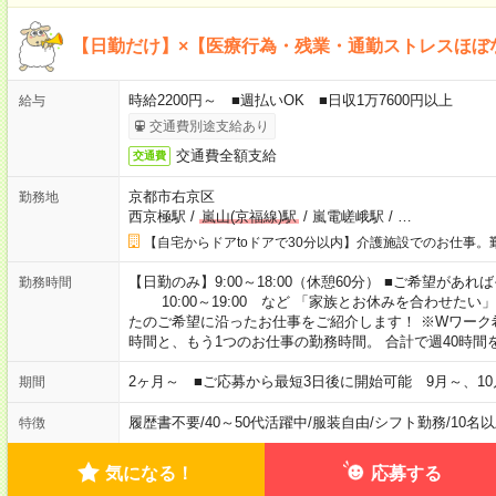
【日勤だけ】×【医療行為・残業・通勤ストレスほぼ
時給2200円～ ■週払いOK ■日収1万7600円以上
給与
交通費別途支給あり
交通費全額支給
交通費
京都市右京区
勤務地
西京極駅
/
嵐山(京福線)駅
/
嵐電嵯峨駅
/
…
【自宅からドアtoドアで30分以内】介護施設でのお仕事。
【日勤のみ】9:00～18:00（休憩60分） ■ご希望があれば
勤務時間
10:00～19:00 など 「家族とお休みを合わせたい
たのご希望に沿ったお仕事をご紹介します！ ※Wワーク
時間と、もう1つのお仕事の勤務時間。 合計で週40時
2ヶ月～ ■ご応募から最短3日後に開始可能 9月～、10
期間
履歴書不要
/
40～50代活躍中
/
服装自由
/
シフト勤務
/
10名
特徴
気になる！
応募する