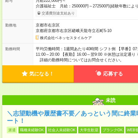
月給222,000円～
給与
介護福祉士 月給：250000円～272500円(経験年数に
交通費別途支給あり
京都市右京区
勤務地
京都府京都市右京区嵯峨天龍寺立石町5-10
株式会社ベネッセスタイルケア
平均労働時間：1週間あたり40時間 シフト例 【早番】07:00～
勤務時間
11:00～20:00 【夜勤】16:00～翌9:00 ※休憩は
詳細の勤務時間についてはお問合せください。
気になる！
応募する
未読
＼志望動機や履歴書不要／あっという間に終業
ート！
派遣
職種未経験OK
社会人未経験OK
大学生歓迎
ブランクOK
WEB