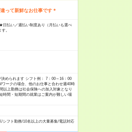
が違って新鮮なお仕事です＊
～ ★日払い／週払い制度あり（月払いも選べ
ます。
められます シフト例： 7：00～16：00
 など ※Wワークの場合、他のお仕事と合わせ週40時
時間以上勤務は社会保険への加入対象となり
、短時間・短期間の就業はご案内が難しい場
K
/
シフト勤務
/
10名以上の大量募集
/
電話対応