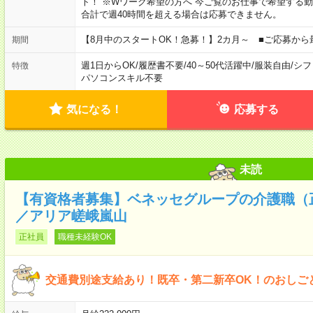
ト！ ※Wワーク希望の方へ 今ご覧のお仕事で希望する
合計で週40時間を超える場合は応募できません。
【8月中のスタートOK！急募！】2カ月～ ■ご応募から
期間
週1日からOK
/
履歴書不要
/
40～50代活躍中
/
服装自由
/
シフ
特徴
パソコンスキル不要
気になる！
応募する
未読
【有資格者募集】ベネッセグループの介護職（
／アリア嵯峨嵐山
正社員
職種未経験OK
交通費別途支給あり！既卒・第二新卒OK！のおしご