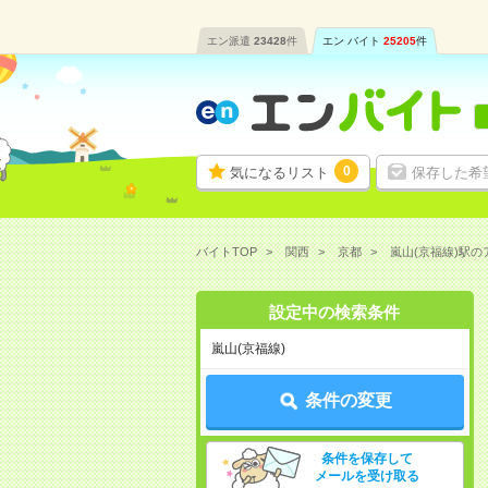
エン派遣
23428
件
エン バイト
25205
件
0
気になるリスト
保存した希
バイトTOP
関西
京都
嵐山(京福線)駅
設定中の検索条件
嵐山(京福線)
条件の変更
条件を保存して
メールを受け取る