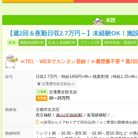
未読
【週2回＆夜勤日収2.7万円～】未経験OK！施
派遣
職種未経験OK
社会人未経験OK
ブランクOK
WEB登録・面接OK
≪TEL・WEBでカンタン登録！≫履歴書不要＊週2
日収2.7万円：時給1450円×8h＋残業割増（時給1.25×8h
給与
交通費別途支給あり
交通費全額支給
交通費
20～25万円
月収例
京都市右京区
勤務地
西京極駅
/
嵐山(京福線)駅
/
嵐電嵯峨駅
/
…
≪自宅からドアtoドアで30分以内！≫ご希望の勤務地を紹
▽シフト例 ・16:30～翌9:30 ・16:30～翌10:30
勤務時間