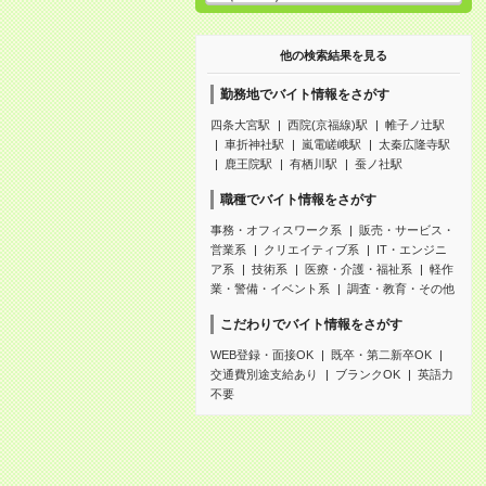
他の検索結果を見る
勤務地でバイト情報をさがす
四条大宮駅
西院(京福線)駅
帷子ノ辻駅
車折神社駅
嵐電嵯峨駅
太秦広隆寺駅
鹿王院駅
有栖川駅
蚕ノ社駅
職種でバイト情報をさがす
事務・オフィスワーク系
販売・サービス・
営業系
クリエイティブ系
IT・エンジニ
ア系
技術系
医療・介護・福祉系
軽作
業・警備・イベント系
調査・教育・その他
こだわりでバイト情報をさがす
WEB登録・面接OK
既卒・第二新卒OK
交通費別途支給あり
ブランクOK
英語力
不要