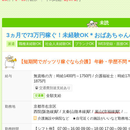
未読
3ヵ月で73万円稼ぐ！未経験OK＊おばあちゃ
派遣
職種未経験OK
社会人未経験OK
ブランクOK
WEB登録・面接OK
【短期間でガッツリ稼ぐなら介護】 年齢・学歴不問＊
無資格の方：時給1400円～1750円 / 介護福祉士：時給170
給与
1875円
交通費別途支給あり
全額支給
交通費
京都市右京区
勤務地
西院(阪急線)駅
/
太秦(山陰本線)駅
/
嵐山(京福線)駅
/
…
介護施設や病院など ★自宅近くの施設がいいなど勤務地
【シフト例】 07:00～16:00 09:00～18:00 17:00
勤務時間