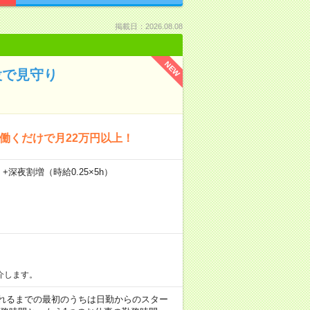
掲載日：2026.08.08
NEW
設で見守り
回働くだけで月22万円以上！
）+深夜割増（時給0.25×5h）
介します。
など ※慣れるまでの最初のうちは日勤からのスター