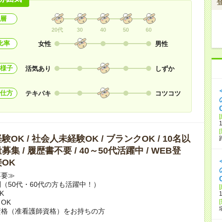
層
20代
30
40
50
60
比率
女性
男性
様子
活気あり
しずか
仕方
テキパキ
コツコツ
OK / 社会人未経験OK / ブランクOK / 10名以
集 / 履歴書不要 / 40～50代活躍中 / WEB登
OK
不要≫
（50代・60代の方も活躍中！）
K
OK
資格（准看護師資格）をお持ちの方