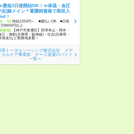
≪最短3日後開始OK！≫体温・血圧
の記録メイン＊看護師資格で高収入
Get！
[給 与]
時給2350円～ ■週払いOK ■日収
1万8800円以上
[勤務地]
【神戸市東灘区】摂津本山・岡本・
深江・御影(兵庫県・阪神線)・住吉(兵庫県・
東海道)など勤務地多数！
日研トータルソーシング株式会社 メデ
ィカルケア事業部 ナース派遣のバイト
一覧へ