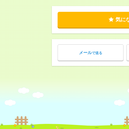
気に
メール
で送る