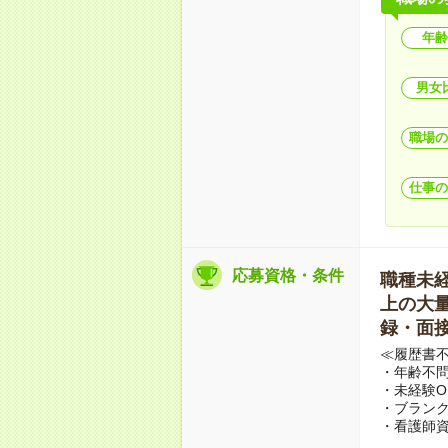
年齢
男女
職場の
仕事の
応募資格・条件
職種未経験
上の大量募
録・面接
≪履歴書
・年齢不問
・未経験O
・ブランク
・看護師