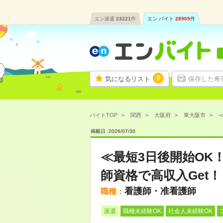
エン派遣
23221
件
エン バイト
28905
件
0
気になるリスト
保存した希
バイトTOP
関西
大阪府
東大阪市
≪
掲載日 :
2026
/
07
/
30
≪最短3日後開始OK
師資格で高収入Get！
看護師・准看護師
職種：
派遣
職種未経験OK
社会人未経験OK