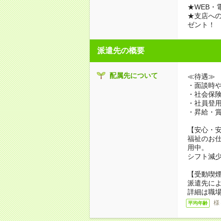
★WEB・
★支店への
ゼント！
派遣先の概要
配属先について
≪待遇≫
・面談時や
・社会保
・社員登
・昇給・
【安心・
福祉のお
用中。
シフト減
【受動喫
派遣先に
詳細は職
様
平均年齢