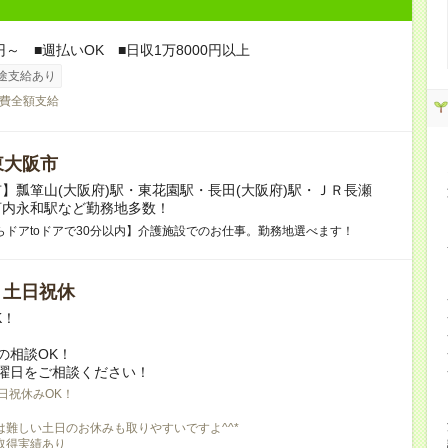
円～ ■週払いOK ■日収1万8000円以上
途支給あり
費全額支給
東大阪市
】瓢箪山(大阪府)駅・東花園駅・長田(大阪府)駅・ＪＲ長瀬
河内永和駅など勤務地多数！
らドアtoドアで30分以内】介護施設でのお仕事。勤務地選べます！
/ 土日祝休
K！
の相談OK！
曜日をご相談ください！
日祝休みOK！
は難しい土日のお休みも取りやすいですよ^^*
取得実績あり