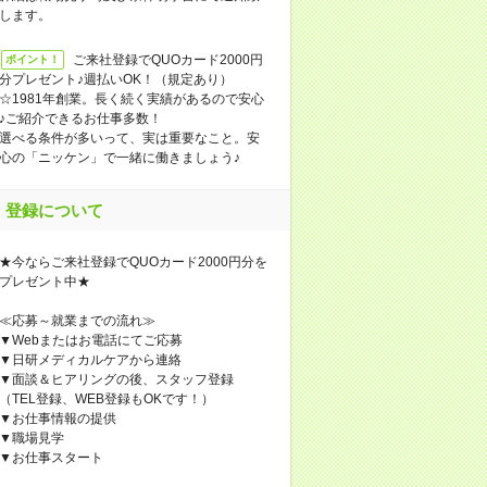
します。
ご来社登録でQUOカード2000円
ポイント！
分プレゼント♪週払いOK！（規定あり）
☆1981年創業。長く続く実績があるので安心
♪ご紹介できるお仕事多数！
選べる条件が多いって、実は重要なこと。安
心の「ニッケン」で一緒に働きましょう♪
登録について
★今ならご来社登録でQUOカード2000円分を
プレゼント中★
≪応募～就業までの流れ≫
▼Webまたはお電話にてご応募
▼日研メディカルケアから連絡
▼面談＆ヒアリングの後、スタッフ登録
（TEL登録、WEB登録もOKです！）
▼お仕事情報の提供
▼職場見学
▼お仕事スタート