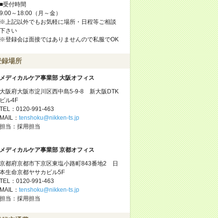
■受付時間
9:00～18:00（月～金）
※上記以外でもお気軽に場所・日程等ご相談
下さい
※登録会は面接ではありませんので私服でOK
登録場所
メディカルケア事業部 大阪オフィス
大阪府大阪市淀川区西中島5-9-8 新大阪DTK
ビル4F
TEL：0120-991-463
MAIL：
tenshoku@nikken-ts.jp
担当：採用担当
メディカルケア事業部 京都オフィス
京都府京都市下京区東塩小路町843番地2 日
本生命京都ヤサカビル5F
TEL：0120-991-463
MAIL：
tenshoku@nikken-ts.jp
担当：採用担当