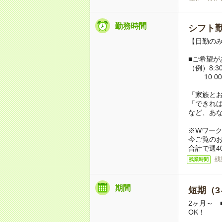
勤務時間
シフト勤
【日勤のみ】
■ご希望が
（例）8:30
10:00
「家族と
「できれ
など、あ
※Wワー
今ご覧の
合計で週4
残
残業時間
期間
短期（3
2ヶ月～ 
OK！