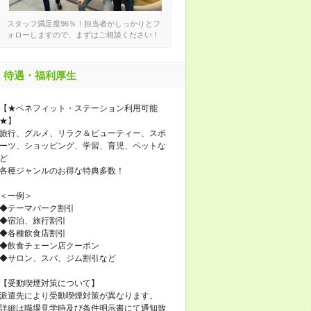
スタッフ満足度96％！担当者がしっかりとフ
ォローしますので、まずはご相談ください！
待遇・福利厚生
【★ベネフィット・ステーション利用可能
★】
旅行、グルメ、リラク＆ビューティー、スポ
ーツ、ショッピング、学習、育児、ペットな
ど
各種ジャンルのお得な特典多数！
＜一例＞
◆テーマパーク割引
◆宿泊、旅行割引
◆各種飲食店割引
◆飲食チェーン店クーポン
◆サロン、スパ、ジム割引など
【受動喫煙対策について】
派遣先により受動喫煙対策が異なります。
詳細は職場見学時及び条件明示書にて通知致