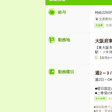
給与
時給2250
交通費別
交通
交通費
勤務地
大阪府
【東大阪市
駅・ＪＲ
【自宅か
勤務曜日
週2～3 
週2日～O
■曜日固定
■ご希望の
土
休日休暇
■病院勤務で
■産休・育休