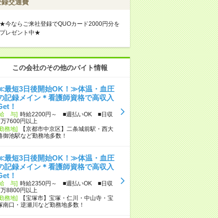
登録交通費
★今ならご来社登録でQUOカード2000円分を
プレゼント中★
この会社のその他のバイト情報
≪最短3日後開始OK！≫体温・血圧
の記録メイン＊看護師資格で高収入
Get！
[給 与]
時給2200円～ ■週払いOK ■日収
1万7600円以上
[勤務地]
【京都市中京区】二条城前駅・西大
路御池駅など勤務地多数！
≪最短3日後開始OK！≫体温・血圧
の記録メイン＊看護師資格で高収入
Get！
[給 与]
時給2350円～ ■週払いOK ■日収
1万8800円以上
[勤務地]
【宝塚市】宝塚・仁川・中山寺・宝
塚南口・逆瀬川など勤務地多数！