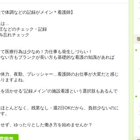
設で体調などの記録がメイン＊看護師】
には…
圧などのチェック・記録
み忘れチェック
って医療行為は少なめ！力仕事も発生しづらい！
少ない方もブランクが長い方も基礎的な看護の知識があれば
や体力、夜勤、プレッシャー…看護師のお仕事が大変だと感じ
ありますよね。
を活かせる“記録メイン”の施設看護という選択肢もあるんで
ほとんどなく、残業なし・週2日OKだから、負担少ないのに
です。
らせず、ゆったりとした働き方を始めませんか？
雰囲気