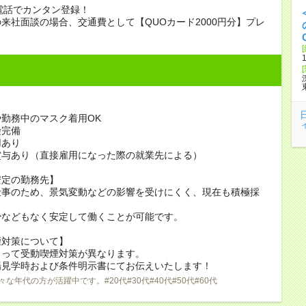
電話でカンタン登録！
来社面談の場合、交通費として【QUOカード2000円分】プレ
勤務中のマスク着用OK
険完備
用あり
賞与あり（直接雇用になった際の就業先による）
安定の勤務先】
仕事のため、景気変動などの影響を受けにくく、現在も積極採
少などもなく安定して働くことが可能です。
煙対策について】
よって受動喫煙対策が異なります。
場見学時および条件明示書にてお伝えいたします！
々な年代の方が活躍中です。#20代#30代#40代#50代#60代