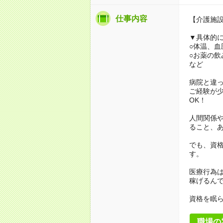
仕事内容
【介護施
▼具体的
○体温、血
○お薬の飲
など
病院と違
ご経験が
OK！
人間関係
ること、
でも、資格
す。
医療行為は
稼げるん
資格を眠
職場の