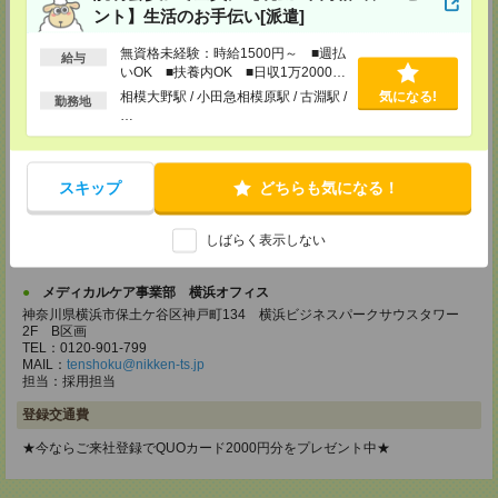
ント】生活のお手伝い[派遣]
MAIL：
tenshoku@nikken-ts.jp
担当：採用担当
無資格未経験：時給1500円～ ■週払
給与
メディカルケア事業部 立川事業部
いOK ■扶養内OK ■日収1万2000円
東京都立川市錦町1-12-14
以上
相模大野駅 / 小田急相模原駅 / 古淵駅 /
気になる!
勤務地
TEL：0120-934-200
…
MAIL：
tenshoku@nikken-ts.jp
担当：採用担当
メディカルケア事業部 町田オフィス
スキップ
どちらも気になる！
東京都町田市森野1-7-23 大樹生命町田ビル6F
TEL：0120-453-285
しばらく表示しない
MAIL：
tenshoku@nikken-ts.jp
担当：採用担当
メディカルケア事業部 横浜オフィス
神奈川県横浜市保土ケ谷区神戸町134 横浜ビジネスパークサウスタワー
2F B区画
TEL：0120-901-799
MAIL：
tenshoku@nikken-ts.jp
担当：採用担当
登録交通費
★今ならご来社登録でQUOカード2000円分をプレゼント中★