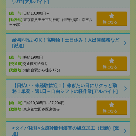
い/T1[アルバイト]
[給 与]
日給13,000円～
[勤務地]
東京都八王子市明神町（最寄り駅：京王八
気になる！
王子駅）
給与即払いOK！高時給！土日休み！入出庫業務など
[派遣]
[給 与]
時給1900円
[交通費]
交通費支給有り
気になる！
[勤務地]
湘南台駅から徒歩17分
【日払い・未経験歓迎！】稼ぎたい日にサクッと勤
務！単発・週1日～自由シフトの軽作業[アルバイト]
[給 与]
日給10,305円～37,204円
[勤務地]
東京都世田谷区豪徳寺
気になる！
<タイパ抜群>医療診断用装置の組立加工（日勤）[派
遣]