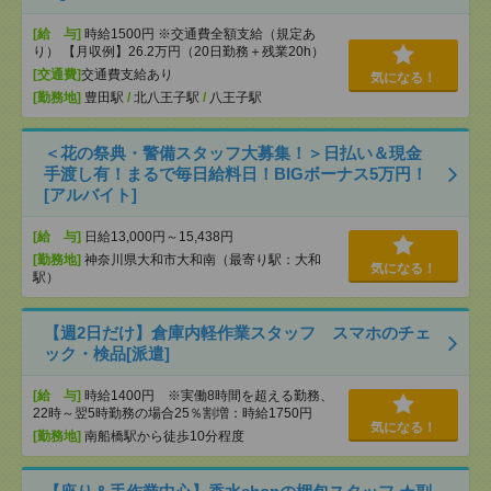
[給 与]
時給1500円 ※交通費全額支給（規定あ
り） 【月収例】26.2万円（20日勤務＋残業20h）
[交通費]
交通費支給あり
気になる！
[勤務地]
豊田駅
/
北八王子駅
/
八王子駅
＜花の祭典・警備スタッフ大募集！＞日払い＆現金
手渡し有！まるで毎日給料日！BIGボーナス5万円！
[アルバイト]
[給 与]
日給13,000円～15,438円
[勤務地]
神奈川県大和市大和南（最寄り駅：大和
気になる！
駅）
【週2日だけ】倉庫内軽作業スタッフ スマホのチェ
ック・検品[派遣]
[給 与]
時給1400円 ※実働8時間を超える勤務、
22時～翌5時勤務の場合25％割増：時給1750円
気になる！
[勤務地]
南船橋駅から徒歩10分程度