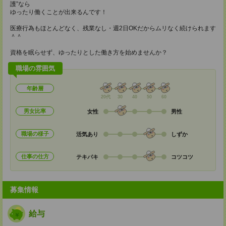
護”なら
ゆったり働くことが出来るんです！
医療行為もほとんどなく、残業なし・週2日OKだからムリなく続けられます
＾＾
資格を眠らせず、ゆったりとした働き方を始めませんか？
職場の雰囲気
年齢層
20代
30
40
50
60
男女比率
女性
男性
職場の様子
活気あり
しずか
仕事の仕方
テキパキ
コツコツ
募集情報
給与