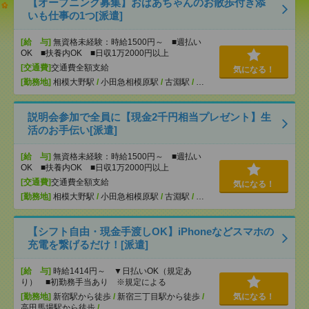
【オープニング募集】おばあちゃんのお散歩付き添
いも仕事の1つ[派遣]
[給 与]
無資格未経験：時給1500円～ ■週払い
OK ■扶養内OK ■日収1万2000円以上
[交通費]
交通費全額支給
気になる！
[勤務地]
相模大野駅
/
小田急相模原駅
/
古淵駅
/
…
説明会参加で全員に【現金2千円相当プレゼント】生
活のお手伝い[派遣]
[給 与]
無資格未経験：時給1500円～ ■週払い
OK ■扶養内OK ■日収1万2000円以上
[交通費]
交通費全額支給
気になる！
[勤務地]
相模大野駅
/
小田急相模原駅
/
古淵駅
/
…
【シフト自由・現金手渡しOK】iPhoneなどスマホの
充電を繋げるだけ！[派遣]
[給 与]
時給1414円～ ▼日払いOK（規定あ
り） ■初勤務手当あり ※規定による
[勤務地]
新宿駅から徒歩
/
新宿三丁目駅から徒歩
/
気になる！
高田馬場駅から徒歩
/
…