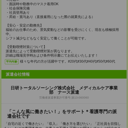
・面談時や勤務中のマスク着用OK
・社会保険完備
・社員登用あり
・昇給・賞与あり（直接雇用になった際の就業先による）
【安心・安定の勤務先】
福祉のお仕事のため、景気変動などの影響を受けにくく、現在も積極採用
中。
シフト減少などもなく安定して働くことが可能です。
【受動喫煙対策について】
派遣先によって受動喫煙対策が異なります。
詳細は職場見学時および条件明示書にてお伝えいたします！
様々な年代の方が活躍中です。#20代#30代#40代#50代#60代
平均年齢
派遣会社情報
日研トータルソーシング株式会社 メディカルケア事業
部 ナース派遣
労働者派遣事業許可番号:派13-060060
「こんな風に働きたい！」をサポート＊看護専門の派
遣会社です
「自宅の近くで働きたい」「収入」「働き方を選びたい」「正社員を目指し