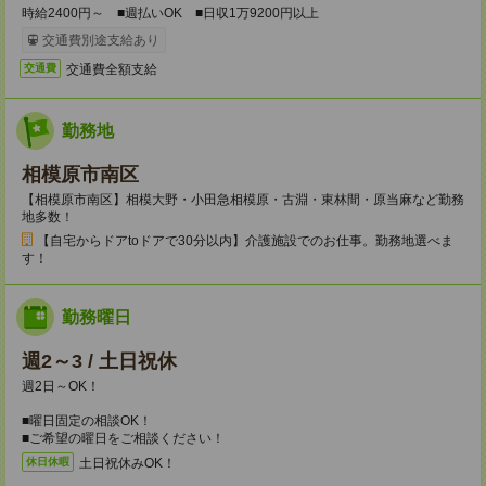
時給2400円～ ■週払いOK ■日収1万9200円以上
交通費別途支給あり
交通費全額支給
交通費
勤務地
相模原市南区
【相模原市南区】相模大野・小田急相模原・古淵・東林間・原当麻など勤務
地多数！
【自宅からドアtoドアで30分以内】介護施設でのお仕事。勤務地選べま
す！
勤務曜日
週2～3 / 土日祝休
週2日～OK！
■曜日固定の相談OK！
■ご希望の曜日をご相談ください！
土日祝休みOK！
休日休暇