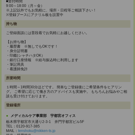
■受付時間
9:00～18:00（月～金）
※上記以外でもお気軽に、場所・日程等ご相談下さい！
※登録ブースにアクリル板を設置中
持ち物
ご登録面談には普段着でお気軽にお越しください。
【お持ち物】
・履歴書 ※無しでもOKです！
・身分証明書
・印鑑(シャチハタOK）
・銀行口座情報 ※給与振込時に利用します
・筆記用具
・看護師免許
所要時間
１時間～1時間30分ほどです。 簡単なご登録後にご希望条件をヒアリン
グ。 ご希望に応じて働き方のアドバイスも実施中。 もちろんお悩みやご相
談も受け付けております。
登録場所
メディカルケア事業部 宇都宮オフィス
栃木県宇都宮市大通り2-3-1 井門宇都宮ビル5F
TEL：0120-917-385
MAIL：
tenshoku@nikken-ts.jp