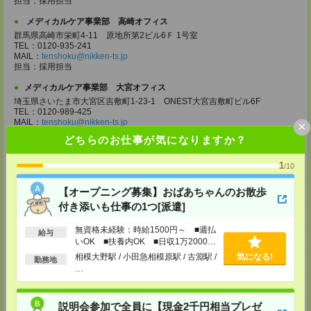
担当：採用担当
メディカルケア事業部 高崎オフィス
群馬県高崎市栄町4-11 原地所第2ビル6Ｆ 1号室
TEL：0120-935-241
MAIL：
tenshoku@nikken-ts.jp
担当：採用担当
メディカルケア事業部 大宮オフィス
埼玉県さいたま市大宮区吉敷町1-23-1 ONEST大宮吉敷町ビル6F
TEL：0120-989-425
MAIL：
tenshoku@nikken-ts.jp
×
担当：採用担当
どちらのお仕事が気になりますか？
メディカルケア事業部 千葉オフィス
1
/10
千葉県千葉市中央区富士見2-15-11 IMI千葉富士見ビル6F
TEL：0120-998-758
MAIL：
tenshoku@nikken-ts.jp
【オープニング募集】おばあちゃんのお散歩
担当：採用担当
付き添いも仕事の1つ[派遣]
メディカルケア事業部 柏オフィス
無資格未経験：時給1500円～ ■週払
給与
千葉県柏市末広町5-19 第12関口ビル7F 705号室
いOK ■扶養内OK ■日収1万2000円
TEL：0120-935-218
以上
MAIL：
tenshoku@nikken-ts.jp
相模大野駅 / 小田急相模原駅 / 古淵駅 /
気になる!
勤務地
担当：採用担当
…
メディカルケア事業部 新宿オフィス
東京都新宿区新宿2-3-10 新宿御苑ビル6階
説明会参加で全員に【現金2千円相当プレゼ
TEL：0120-457-235