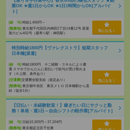
【座り＆手作業中心】香水shopの梱包スタッフ ★副
業OK ★週1日からOK ★1日1時間からOK[アルバイ
ト]
[給 与]
時給1,400円～
[勤務地]
東京都千代田区内神田2丁目14番12号 星屋
気になる！
第六ビル402号（最寄り駅：神田駅）
特別時給1800円【ヴァレクストラ】短期スタッフ
日本橋[派遣]
[給 与]
時給1800円 ※ご経験・スキルにより優
遇 スマホでかんたんに前払いで給与が受け取れま
す（※上限、条件あり）
[交通費]
交通費全額支給（規定あり）
気になる！
[勤務地]
東京都中央区 東京メトロ 日本橋駅から直
結（徒歩1分）
【日払い・未経験歓迎！】稼ぎたい日にサクッと勤
務！単発・週1日～自由シフトの軽作業[アルバイト]
[給 与]
日給10,305円～37,204円
[勤務地]
東京都足立区千住東
気になる！