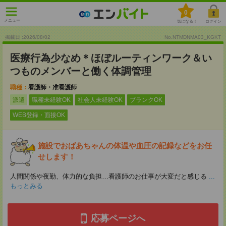
0
メニュー
気になる！
ログイン
掲載日 :2026
/
08
/
02
No.NTMDNMA03_KGKT
医療行為少なめ＊ほぼルーティンワーク＆い
つものメンバーと働く体調管理
職種：
看護師・准看護師
派遣
職種未経験OK
社会人未経験OK
ブランクOK
WEB登録・面接OK
施設でおばあちゃんの体温や血圧の記録などをお任
せします！
人間関係や夜勤、体力的な負担…看護師のお仕事が大変だと感じる
...
もっとみる
応募ページへ