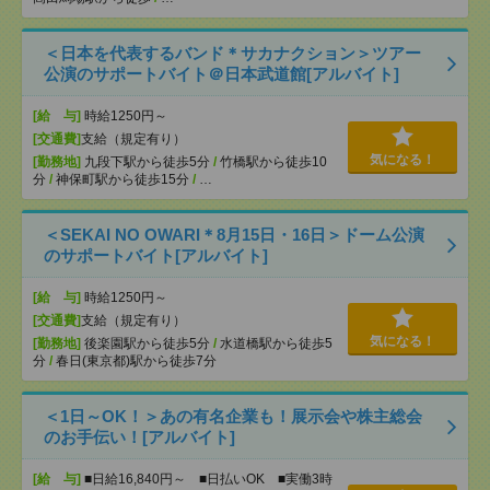
＜日本を代表するバンド＊サカナクション＞ツアー
公演のサポートバイト＠日本武道館[アルバイト]
[給 与]
時給1250円～
[交通費]
支給（規定有り）
気になる！
[勤務地]
九段下駅から徒歩5分
/
竹橋駅から徒歩10
分
/
神保町駅から徒歩15分
/
…
＜SEKAI NO OWARI＊8月15日・16日＞ドーム公演
のサポートバイト[アルバイト]
[給 与]
時給1250円～
[交通費]
支給（規定有り）
気になる！
[勤務地]
後楽園駅から徒歩5分
/
水道橋駅から徒歩5
分
/
春日(東京都)駅から徒歩7分
＜1日～OK！＞あの有名企業も！展示会や株主総会
のお手伝い！[アルバイト]
[給 与]
■日給16,840円～ ■日払いOK ■実働3時