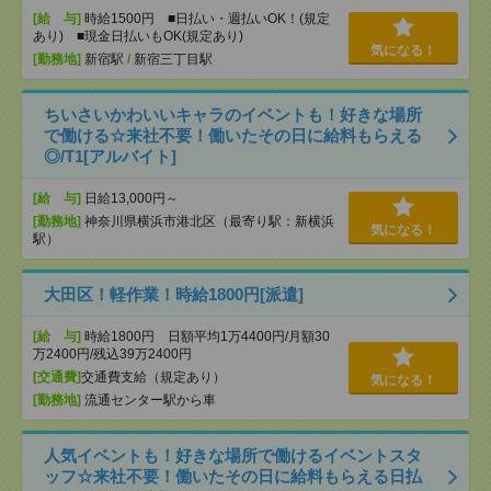
[給 与]
時給1500円 ■日払い・週払いOK！(規定
あり) ■現金日払いもOK(規定あり)
気になる！
[勤務地]
新宿駅
/
新宿三丁目駅
ちいさいかわいいキャラのイベントも！好きな場所
で働ける☆来社不要！働いたその日に給料もらえる
◎/T1[アルバイト]
[給 与]
日給13,000円～
[勤務地]
神奈川県横浜市港北区（最寄り駅：新横浜
気になる！
駅）
大田区！軽作業！時給1800円[派遣]
[給 与]
時給1800円 日額平均1万4400円/月額30
万2400円/残込39万2400円
[交通費]
交通費支給（規定あり）
気になる！
[勤務地]
流通センター駅から車
人気イベントも！好きな場所で働けるイベントスタ
ッフ☆来社不要！働いたその日に給料もらえる日払