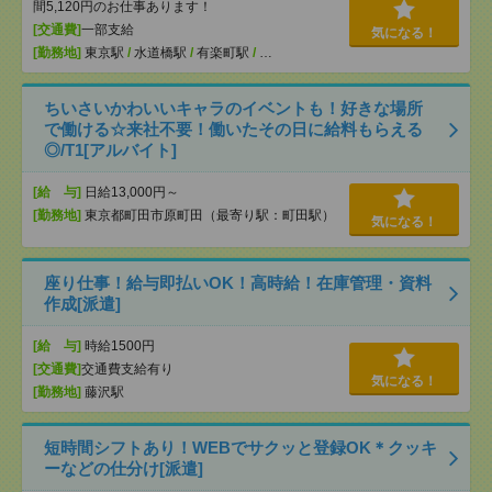
間5,120円のお仕事あります！
[交通費]
一部支給
気になる！
[勤務地]
東京駅
/
水道橋駅
/
有楽町駅
/
…
ちいさいかわいいキャラのイベントも！好きな場所
で働ける☆来社不要！働いたその日に給料もらえる
◎/T1[アルバイト]
[給 与]
日給13,000円～
[勤務地]
東京都町田市原町田（最寄り駅：町田駅）
気になる！
座り仕事！給与即払いOK！高時給！在庫管理・資料
作成[派遣]
[給 与]
時給1500円
[交通費]
交通費支給有り
気になる！
[勤務地]
藤沢駅
短時間シフトあり！WEBでサクッと登録OK＊クッキ
ーなどの仕分け[派遣]