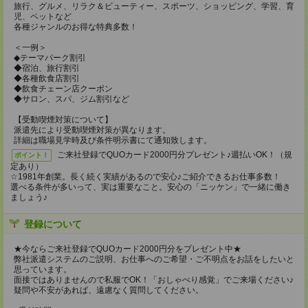
旅行、グルメ、リラク＆ビューティー、スポーツ、ショッピング、学習、育
児、ペットなど
各種ジャンルのお得な特典多数！
＜一例＞
◆テーマパーク割引
◆宿泊、旅行割引
◆各種飲食店割引
◆飲食チェーン店クーポン
◆サロン、スパ、ジム割引など
【受動喫煙対策について】
派遣先により受動喫煙対策が異なります。
詳細は職場見学時及び条件明示書にて通知致します。
ご来社登録でQUOカード2000円分プレゼント♪週払いOK！（規
ポイント！
定あり）
☆1981年創業。長く続く実績があるので安心♪ご紹介できるお仕事多数！
選べる条件が多いって、実は重要なこと。安心の「ニッケン」で一緒に働き
ましょう♪
登録について
★今ならご来社登録でQUOカード2000円分をプレゼント中★
弊社派遣システムのご説明、お仕事へのご希望・ご不明点をお話をしたいと
思っています。
面接ではありませんので私服でOK！「おしゃべり感覚」でご来場ください♪
疑問や不安があれば、遠慮なく質問してください。