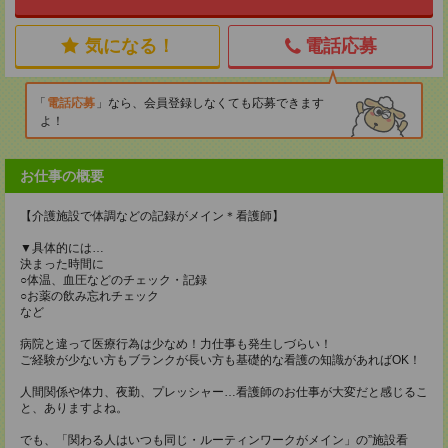
気になる！
電話応募
電話応募
なら、会員登録しなくても応募できます
よ！
お仕事の概要
【介護施設で体調などの記録がメイン＊看護師】
▼具体的には…
決まった時間に
○体温、血圧などのチェック・記録
○お薬の飲み忘れチェック
など
病院と違って医療行為は少なめ！力仕事も発生しづらい！
ご経験が少ない方もブランクが長い方も基礎的な看護の知識があればOK！
人間関係や体力、夜勤、プレッシャー…看護師のお仕事が大変だと感じるこ
と、ありますよね。
でも、「関わる人はいつも同じ・ルーティンワークがメイン」の”施設看