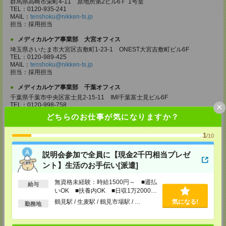
群馬県高崎市栄町4-11 原地所第2ビル6Ｆ 1号室
TEL：0120-935-241
MAIL：
tenshoku@nikken-ts.jp
担当：採用担当
メディカルケア事業部 大宮オフィス
埼玉県さいたま市大宮区吉敷町1-23-1 ONEST大宮吉敷町ビル6F
TEL：0120-989-425
MAIL：
tenshoku@nikken-ts.jp
担当：採用担当
メディカルケア事業部 千葉オフィス
千葉県千葉市中央区富士見2-15-11 IMI千葉富士見ビル6F
×
TEL：0120-998-758
MAIL：
tenshoku@nikken-ts.jp
どちらのお仕事が気になりますか？
担当：採用担当
1
メディカルケア事業部 柏オフィス
/10
千葉県柏市末広町5-19 第12関口ビル7F 705号室
TEL：0120-935-218
説明会参加で全員に【現金2千円相当プレゼ
MAIL：
tenshoku@nikken-ts.jp
ント】生活のお手伝い[派遣]
担当：採用担当
無資格未経験：時給1500円～ ■週払
メディカルケア事業部 新宿オフィス
給与
いOK ■扶養内OK ■日収1万2000円
東京都新宿区新宿2-3-10 新宿御苑ビル6階
以上
TEL：0120-457-235
鶴見駅 / 生麦駅 / 鶴見市場駅 / …
気になる!
勤務地
MAIL：
tenshoku@nikken-ts.jp
担当：採用担当