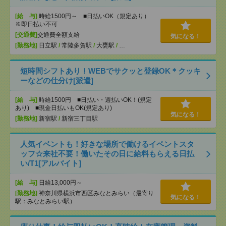
[給 与]
時給1500円～ ■日払いOK（規定あり）
※即日払い不可
[交通費]
交通費全額支給
気になる！
[勤務地]
日立駅
/
常陸多賀駅
/
大甕駅
/
…
短時間シフトあり！WEBでサクッと登録OK＊クッキ
ーなどの仕分け[派遣]
[給 与]
時給1500円 ■日払い・週払いOK！(規定
あり) ■現金日払いもOK(規定あり)
気になる！
[勤務地]
新宿駅
/
新宿三丁目駅
人気イベントも！好きな場所で働けるイベントスタ
ッフ☆来社不要！働いたその日に給料もらえる日払
い/T1[アルバイト]
[給 与]
日給13,000円～
[勤務地]
神奈川県横浜市西区みなとみらい（最寄り
気になる！
駅：みなとみらい駅）