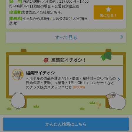
[給 与]
時給1400円／月収例：117,600円＝1,400
円×4時間×21日勤務の場合＋交通費別途支給
[交通費]
実費支給／当社規定あり。
気になる！
[勤務地]
七里駅から車6分
/
大宮公園駅
/
大宮(埼玉
県)駅
すべて見る
編集部イチオシ
＜ホテルの備品を運ぶだけ＞単発・短時間～OK／安心の
日給保障＊夜勤、＜単発＊1日～OK！＞コンサートなど
のグッズ販売スタッフ＊など
(8/6UP!)
かんたん検索はこちら