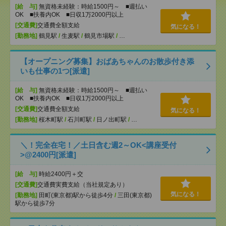
[給 与]
無資格未経験：時給1500円～ ■週払い
OK ■扶養内OK ■日収1万2000円以上
[交通費]
交通費全額支給
気になる！
[勤務地]
鶴見駅
/
生麦駅
/
鶴見市場駅
/
…
【オープニング募集】おばあちゃんのお散歩付き添
いも仕事の1つ[派遣]
[給 与]
無資格未経験：時給1500円～ ■週払い
OK ■扶養内OK ■日収1万2000円以上
[交通費]
交通費全額支給
気になる！
[勤務地]
桜木町駅
/
石川町駅
/
日ノ出町駅
/
…
＼！完全在宅！／土日含む週2～OK<講座受付
>@2400円[派遣]
[給 与]
時給2400円＋交
[交通費]
交通費実費支給（当社規定あり）
気になる！
[勤務地]
田町(東京都)駅から徒歩4分
/
三田(東京都)
駅から徒歩7分