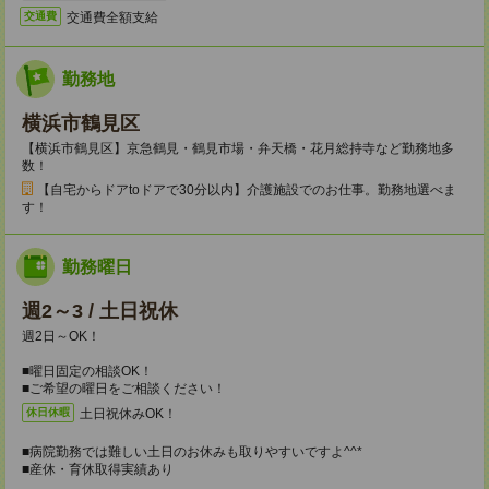
交通費全額支給
交通費
勤務地
横浜市鶴見区
【横浜市鶴見区】京急鶴見・鶴見市場・弁天橋・花月総持寺など勤務地多
数！
【自宅からドアtoドアで30分以内】介護施設でのお仕事。勤務地選べま
す！
勤務曜日
週2～3 / 土日祝休
週2日～OK！
■曜日固定の相談OK！
■ご希望の曜日をご相談ください！
土日祝休みOK！
休日休暇
■病院勤務では難しい土日のお休みも取りやすいですよ^^*
■産休・育休取得実績あり