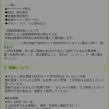
＜一例＞
◆テーマパーク割引
◆宿泊、旅行割引
◆各種飲食店割引
◆飲食チェーン店クーポン
◆サロン、スパ、ジム割引など
【受動喫煙対策について】
派遣先により受動喫煙対策が異なります。
詳細は職場見学時及び条件明示書にて通知致します。
ご来社登録でQUOカード2000円分プレゼント♪週払いOK！（規
ポイント！
定あり）
☆1981年創業。長く続く実績があるので安心♪ご紹介できるお仕事多数！
選べる条件が多いって、実は重要なこと。安心の「ニッケン」で一緒に働き
ましょう♪
登録について
★今ならご来社登録でQUOカード2000円分をプレゼント中★
弊社派遣システムのご説明、お仕事へのご希望・ご不明点をお話をしたいと
思っています。
面接ではありませんので私服でOK！「おしゃべり感覚」でご来場ください♪
疑問や不安があれば、遠慮なく質問してください。
■受付時間
9:00～18:00（月～金）
※上記以外でもお気軽に、場所・日程等ご相談下さい！