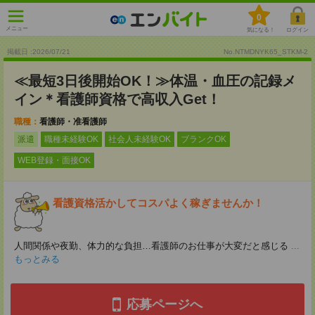
0
メニュー
気になる！
ログイン
掲載日 :2026
/
07
/
21
No.NTMDNYK65_STKM-2
≪最短3日後開始OK！≫体温・血圧の記録メ
イン＊看護師資格で高収入Get！
職種：
看護師・准看護師
派遣
職種未経験OK
社会人未経験OK
ブランクOK
WEB登録・面接OK
看護資格活かしてコスパよく稼ぎませんか！
人間関係や夜勤、体力的な負担…看護師のお仕事が大変だと感じる
...
もっとみる
応募ページへ