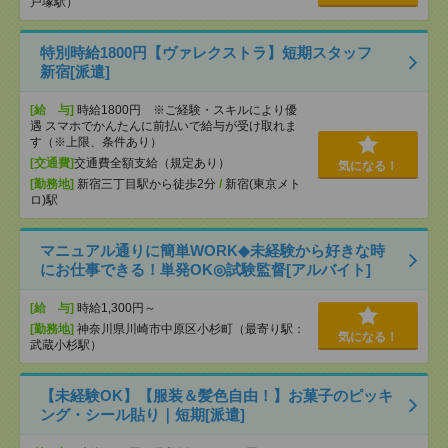
戸塚駅）
特別時給1800円【ヴァレクストラ】短期スタッフ
新宿[派遣]
[給 与]
時給1800円 ※ご経験・スキルにより優
遇 スマホでかんたんに前払いで給与が受け取れま
す（※上限、条件あり）
[交通費]
交通費全額支給（規定あり）
気になる！
[勤務地]
新宿三丁目駅から徒歩2分
/
新宿(東京メト
ロ)駅
マニュアル通りに簡単WORK◆未経験から好きな時
にお仕事できる！単発OK◎試験監督[アルバイト]
[給 与]
時給1,300円～
[勤務地]
神奈川県川崎市中原区小杉町（最寄り駅：
気になる！
武蔵小杉駅）
【未経験OK】【服装＆髪色自由！】お菓子のピッキ
ング・シール貼り｜短期[派遣]