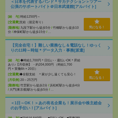
＜日本を代表するバンド＊サカナクション＞ツアー
公演のサポートバイト＠日本武道館[アルバイト]
[給 与]
時給1250円～
[交通費]
支給（規定有り）
気になる！
[勤務地]
九段下駅から徒歩5分
/
竹橋駅から徒歩10
分
/
神保町駅から徒歩15分
/
…
【完全在宅！】難しい業務なし＆電話なし！ゆっく
りの11時～時短＊データ入力・事務[派遣]
[給 与]
◆時給1,700円＊日払い・週払いOK＊昇給
あり♪【月収例】 ・約204,000円 （時給1,700
円 × 実働6h × 20日）
[交通費]
◆全額支給 ＊家が少し遠くても安心！
気になる！
[月収例]
20～25万円
[勤務地]
竹芝駅から徒歩2分
/
浜松町駅から徒歩4分
/
大門(東京都)駅から徒歩5分
/
…
＜1日～OK！＞あの有名企業も！展示会や株主総会
のお手伝い！[アルバイト]