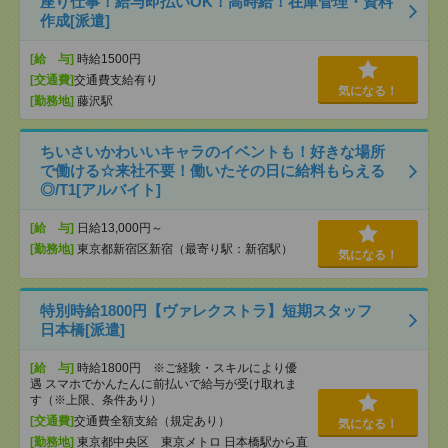
座り仕事！給与即払いOK！高時給！在庫管理・資料
作成[派遣]
[給 与]
時給1500円
[交通費]
交通費支給有り
気になる！
[勤務地]
藤沢駅
ちいさいかわいいキャラのイベントも！好きな場所
で働ける☆来社不要！働いたその日に給料もらえる
◎/T1[アルバイト]
[給 与]
日給13,000円～
[勤務地]
東京都新宿区新宿（最寄り駅：新宿駅）
気になる！
特別時給1800円【ヴァレクストラ】短期スタッフ
日本橋[派遣]
[給 与]
時給1800円 ※ご経験・スキルにより優
遇 スマホでかんたんに前払いで給与が受け取れま
す（※上限、条件あり）
[交通費]
交通費全額支給（規定あり）
気になる！
[勤務地]
東京都中央区 東京メトロ 日本橋駅から直