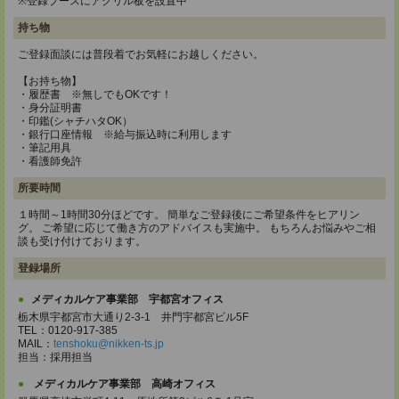
※登録ブースにアクリル板を設置中
持ち物
ご登録面談には普段着でお気軽にお越しください。
【お持ち物】
・履歴書 ※無しでもOKです！
・身分証明書
・印鑑(シャチハタOK）
・銀行口座情報 ※給与振込時に利用します
・筆記用具
・看護師免許
所要時間
１時間～1時間30分ほどです。 簡単なご登録後にご希望条件をヒアリン
グ。 ご希望に応じて働き方のアドバイスも実施中。 もちろんお悩みやご相
談も受け付けております。
登録場所
メディカルケア事業部 宇都宮オフィス
栃木県宇都宮市大通り2-3-1 井門宇都宮ビル5F
TEL：0120-917-385
MAIL：
tenshoku@nikken-ts.jp
担当：採用担当
メディカルケア事業部 高崎オフィス