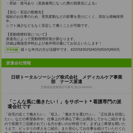
・昇給・賞与あり（直接雇用になった際の就業先による）
【安心・安定の勤務先】
福祉のお仕事のため、景気変動などの影響を受けにくく、現在も積極採用
中。
シフト減少などもなく安定して働くことが可能です。
【受動喫煙対策について】
派遣先によって受動喫煙対策が異なります。
詳細は職場見学時および条件明示書にてお伝えいたします！
様々な年代の方が活躍中です。#20代#30代#40代#50代#60代
平均年齢
派遣会社情報
日研トータルソーシング株式会社 メディカルケア事業
部 ナース派遣
労働者派遣事業許可番号:派13-060060
「こんな風に働きたい！」をサポート＊看護専門の派
遣会社です
「自宅の近くで働きたい」「収入」「働き方を選びたい」「正社員を目指し
たい」などの希望条件や、仕事上の不満も丁寧にお聞きしてからご紹介する
ので長期でご活躍されている方が多いのが特長です。まずはご希望を聞いた
うえで、ピッタリの求人をご紹介。また安心してお仕事を続けていただくた