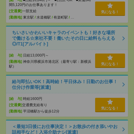
[給 与]
■日給16,840円～ ■日払いOK ■実働3時
間5,120円のお仕事あります！
[交通費]
一部支給
気になる！
[勤務地]
東京駅
/
水道橋駅
/
有楽町駅
/
…
ちいさいかわいいキャラのイベントも！好きな場所
で働ける☆来社不要！働いたその日に給料もらえる
◎/T1[アルバイト]
[給 与]
日給13,000円～
[勤務地]
神奈川県横浜市港北区（最寄り駅：新横浜
気になる！
駅）
給与即払いOK！高時給！平日休み！日勤のお仕事！
仕分け作業等[派遣]
[給 与]
時給1600円
[交通費]
交通費支給有り
気になる！
[勤務地]
平沼橋駅から徒歩12分
＜最短3日後にお仕事決定！＞お散歩の付き添いやお
話相手など！入浴介助ナシ[派遣]