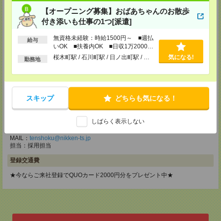
メディカルケア事業部 立川事業部
【オープニング募集】おばあちゃんのお散歩
東京都立川市錦町1-12-14
付き添いも仕事の1つ[派遣]
TEL：0120-934-200
MAIL：
tenshoku@nikken-ts.jp
担当：採用担当
無資格未経験：時給1500円～ ■週払
給与
いOK ■扶養内OK ■日収1万2000円
メディカルケア事業部 町田オフィス
以上
桜木町駅 / 石川町駅 / 日ノ出町駅 / …
気になる!
勤務地
東京都町田市森野1-7-23 大樹生命町田ビル6F
TEL：0120-453-285
MAIL：
tenshoku@nikken-ts.jp
担当：採用担当
スキップ
どちらも気になる！
メディカルケア事業部 横浜オフィス
神奈川県横浜市保土ケ谷区神戸町134 横浜ビジネスパークサウスタワー
しばらく表示しない
2F B区画
TEL：0120-901-799
MAIL：
tenshoku@nikken-ts.jp
担当：採用担当
登録交通費
★今ならご来社登録でQUOカード2000円分をプレゼント中★