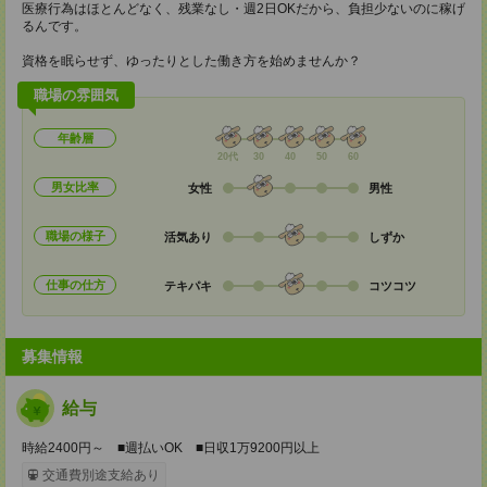
医療行為はほとんどなく、残業なし・週2日OKだから、負担少ないのに稼げ
るんです。
資格を眠らせず、ゆったりとした働き方を始めませんか？
職場の雰囲気
年齢層
20代
30
40
50
60
男女比率
女性
男性
職場の様子
活気あり
しずか
仕事の仕方
テキパキ
コツコツ
募集情報
給与
時給2400円～ ■週払いOK ■日収1万9200円以上
交通費別途支給あり