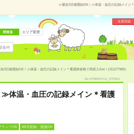
≪最短3日後開始OK！≫体温・血圧の記録メイン＊看護
会員登録
エリア変更
関東版
望条件
短3日後開始OK！≫体温・血圧の記録メイン＊看護師資格で高収入Get！(111277969）
No.NTMDNYK11_STKM-2
！≫体温・血圧の記録メイン＊看護
ブランクOK
WEB登録・面接OK