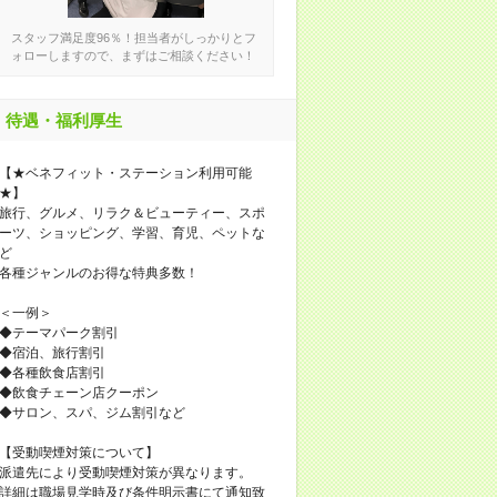
スタッフ満足度96％！担当者がしっかりとフ
ォローしますので、まずはご相談ください！
待遇・福利厚生
【★ベネフィット・ステーション利用可能
★】
旅行、グルメ、リラク＆ビューティー、スポ
ーツ、ショッピング、学習、育児、ペットな
ど
各種ジャンルのお得な特典多数！
＜一例＞
◆テーマパーク割引
◆宿泊、旅行割引
◆各種飲食店割引
◆飲食チェーン店クーポン
◆サロン、スパ、ジム割引など
【受動喫煙対策について】
派遣先により受動喫煙対策が異なります。
詳細は職場見学時及び条件明示書にて通知致