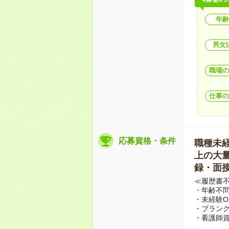
年齢
男女
職場の
仕事の
応募資格・条件
職種未経験
上の大量募
録・面接
≪履歴書
・年齢不問
・未経験O
・ブランク
・看護師