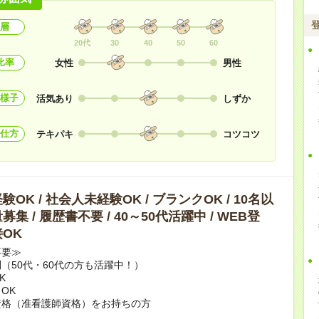
層
20代
30
40
50
60
比率
女性
男性
様子
活気あり
しずか
仕方
テキパキ
コツコツ
OK / 社会人未経験OK / ブランクOK / 10名以
集 / 履歴書不要 / 40～50代活躍中 / WEB登
OK
不要≫
（50代・60代の方も活躍中！）
K
OK
資格（准看護師資格）をお持ちの方