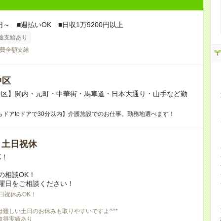
円～ ■週払いOK ■日収1万9200円以上
途支給あり
費全額支給
中区
中区】関内・元町・中華街・馬車道・日本大通り・山手など勤
！
らドアtoドアで30分以内】介護施設でのお仕事。勤務地選べます！
/ 土日祝休
K！
の相談OK！
曜日をご相談ください！
日祝休みOK！
は難しい土日のお休みも取りやすいですよ^^*
取得実績あり