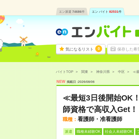
エン派遣
74686
件
エン バイト
82531
件
0
気になるリスト
保存した希
バイトTOP
関東
神奈川県
中区
≪最
NEW
掲載日 :
2026
/
08
/
06
≪最短3日後開始OK
師資格で高収入Get！
看護師・准看護師
職種：
派遣
職種未経験OK
社会人未経験OK