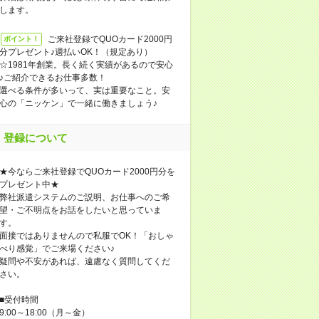
します。
ご来社登録でQUOカード2000円
ポイント！
分プレゼント♪週払いOK！（規定あり）
☆1981年創業。長く続く実績があるので安心
♪ご紹介できるお仕事多数！
選べる条件が多いって、実は重要なこと。安
心の「ニッケン」で一緒に働きましょう♪
登録について
★今ならご来社登録でQUOカード2000円分を
プレゼント中★
弊社派遣システムのご説明、お仕事へのご希
望・ご不明点をお話をしたいと思っていま
す。
面接ではありませんので私服でOK！「おしゃ
べり感覚」でご来場ください♪
疑問や不安があれば、遠慮なく質問してくだ
さい。
■受付時間
9:00～18:00（月～金）