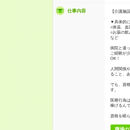
仕事内容
【介護施
▼具体的
○体温、血
○お薬の飲
など
病院と違
ご経験が
OK！
人間関係
ること、
でも、資格
す。
医療行為は
稼げるん
資格を眠
職場の