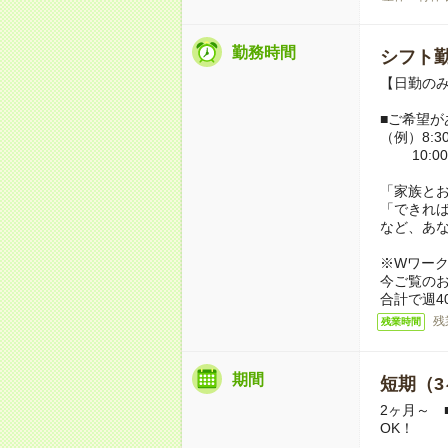
勤務時間
シフト勤
【日勤のみ】
■ご希望が
（例）8:30
10:00
「家族と
「できれ
など、あ
※Wワー
今ご覧の
合計で週4
残
残業時間
期間
短期（3
2ヶ月～ 
OK！