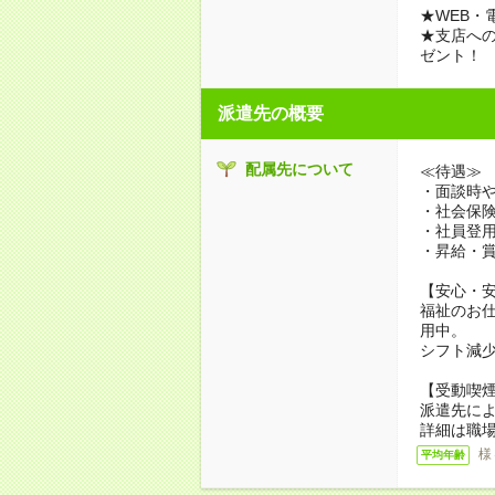
★WEB・
★支店への
ゼント！
派遣先の概要
配属先について
≪待遇≫
・面談時や
・社会保
・社員登
・昇給・
【安心・
福祉のお
用中。
シフト減
【受動喫
派遣先に
詳細は職
様
平均年齢