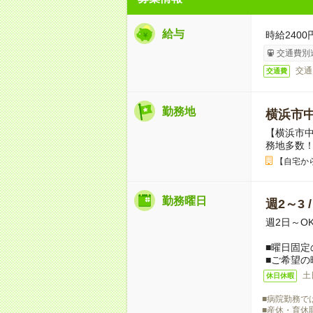
給与
時給2400
交通費別
交通
交通費
勤務地
横浜市
【横浜市
務地多数
【自宅か
勤務曜日
週2～3 
週2日～O
■曜日固定
■ご希望の
土
休日休暇
■病院勤務で
■産休・育休