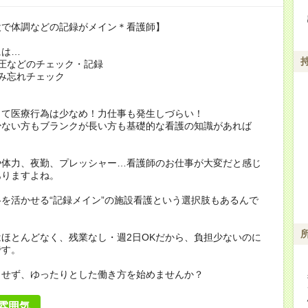
設で体調などの記録がメイン＊看護師】
には…
圧などのチェック・記録
み忘れチェック
って医療行為は少なめ！力仕事も発生しづらい！
少ない方もブランクが長い方も基礎的な看護の知識があれば
や体力、夜勤、プレッシャー…看護師のお仕事が大変だと感じ
ありますよね。
を活かせる“記録メイン”の施設看護という選択肢もあるんで
ほとんどなく、残業なし・週2日OKだから、負担少ないのに
です。
らせず、ゆったりとした働き方を始めませんか？
雰囲気