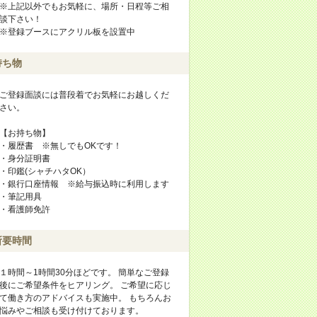
※上記以外でもお気軽に、場所・日程等ご相
談下さい！
※登録ブースにアクリル板を設置中
持ち物
ご登録面談には普段着でお気軽にお越しくだ
さい。
【お持ち物】
・履歴書 ※無しでもOKです！
・身分証明書
・印鑑(シャチハタOK）
・銀行口座情報 ※給与振込時に利用します
・筆記用具
・看護師免許
所要時間
１時間～1時間30分ほどです。 簡単なご登録
後にご希望条件をヒアリング。 ご希望に応じ
て働き方のアドバイスも実施中。 もちろんお
悩みやご相談も受け付けております。