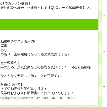
電話でカンタン登録！
来社面談の場合、交通費として【QUOカード2000円分】プレ
勤務中のマスク着用OK
険完備
用あり
賞与あり（直接雇用になった際の就業先による）
安定の勤務先】
仕事のため、景気変動などの影響を受けにくく、現在も積極採
少などもなく安定して働くことが可能です。
煙対策について】
よって受動喫煙対策が異なります。
場見学時および条件明示書にてお伝えいたします！
々な年代の方が活躍中です。#20代#30代#40代#50代#60代