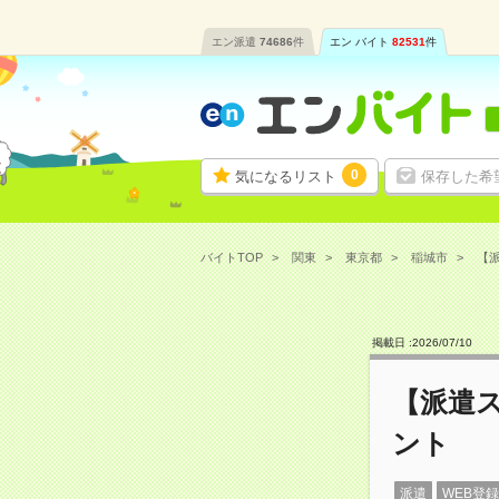
エン派遣
74686
件
エン バイト
82531
件
0
気になるリスト
保存した希
バイトTOP
関東
東京都
稲城市
【派
掲載日 :
2026
/
07
/
10
【派遣
ント
派遣
WEB登