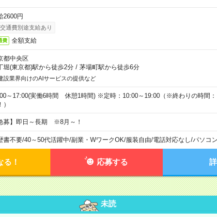
2600円
交通費別途支給あり
全額支給
通費
京都中央区
丁堀(東京都)駅から徒歩2分
/
茅場町駅から徒歩6分
建設業界向けのAIサービスの提供など
:00～17:00(実働6時間 休憩1時間) ※定時：10:00～19:00（※終わりの時間：1
！）
急募】即日～長期 ※8月～！
歴書不要
/
40～50代活躍中
/
副業・WワークOK
/
服装自由
/
電話対応なし
/
パソコ
なる！
応募する
詳
未読