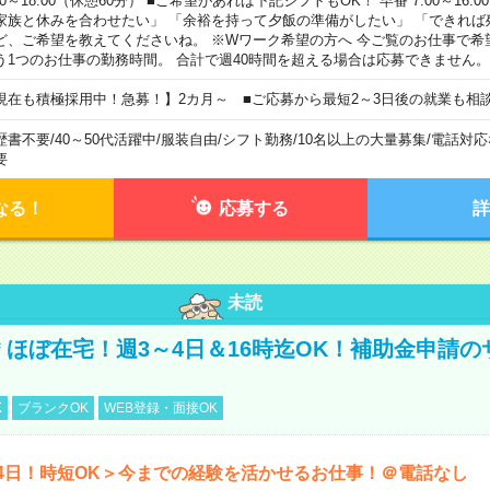
00～18:00（休憩60分） ■ご希望があれば下記シフトもOK！ 早番 7:00～16:00 遅
家族と休みを合わせたい」 「余裕を持って夕飯の準備がしたい」 「できれば
ど、ご希望を教えてくださいね。 ※Wワーク希望の方へ 今ご覧のお仕事で希
う1つのお仕事の勤務時間。 合計で週40時間を超える場合は応募できません。
現在も積極採用中！急募！】2カ月～ ■ご応募から最短2～3日後の就業も相
歴書不要
/
40～50代活躍中
/
服装自由
/
シフト勤務
/
10名以上の大量募集
/
電話対応
要
なる！
応募する
詳
未読
円＊ほぼ在宅！週3～4日＆16時迄OK！補助金申請
K
ブランクOK
WEB登録・面接OK
4日！時短OK＞今までの経験を活かせるお仕事！＠電話なし