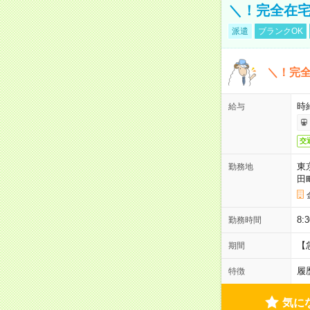
＼！完全在宅
派遣
ブランクOK
＼！完全
時
給与
交
東
勤務地
田
8:
勤務時間
【
期間
履
特徴
気に