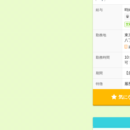
時給
給与
交
東
勤務地
八
10
勤務時間
可
【
期間
履
特徴
気に