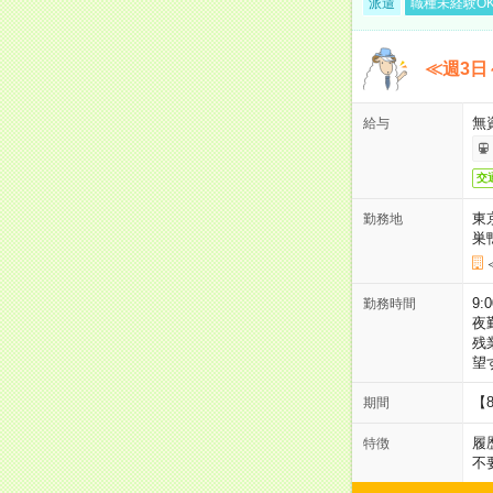
派遣
職種未経験O
≪週3日
無
給与
交
東
勤務地
巣
9:
勤務時間
夜
残
望
【
期間
履
特徴
不