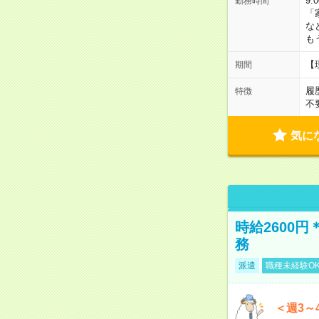
9:
勤務時間
「
な
も
【
期間
履
特徴
不
気に
時給2600
務
派遣
職種未経験O
＜週3～