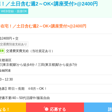
！／土日含む週2～OK<講座受付>@2400円
WEB登録・面接OK
在宅！／土日含む週2～OK<講座受付>@2400円
給2400円＋交
交通費別途支給あり
交通費実費支給（当社規定あり）
通費
京都港区
町(東京都)駅から徒歩4分
/
三田(東京都)駅から徒歩7分
金融関連
30～12:30
急募】即日～長期 ※8月～OK！
歴書不要
/
40～50代活躍中
/
服装自由
なる！
応募する
詳