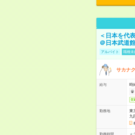
＜日本を代
＠日本武道
アルバイト
職種未
サカナク
時
給与
交
東
勤務地
九
＜シ
勤務時間