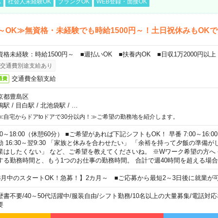
K
社会人未経験OK
ブランクOK
WEB登録・面接OK
～OK≫無資格・未経験でも時給1500円～！土日祝休みもOK
資格未経験：時給1500円～ ■週払いOK ■扶養内OK ■日収1万2000円以上
交通費別途支給あり
交通費全額支給
通費
京都豊島区
鴨駅
/
目白駅
/
北池袋駅
/
…
≪自宅からドアtoドアで30分以内！≫ご希望の勤務地を紹介します。
00～18:00（休憩60分） ■ご希望があれば下記シフトもOK！ 早番 7:00～16:00 遅
勤 16:30～翌9:30 「家族と休みを合わせたい」 「余裕を持って夕飯の準備
業はしたくない」 など、ご希望を教えてくださいね。 ※Wワーク希望の方へ
する勤務時間と、もう1つのお仕事の勤務時間。 合計で週40時間を超える場
8月中のスタートOK！急募！】2カ月～ ■ご応募から最短2～3日後に就業が
歴書不要
/
40～50代活躍中
/
服装自由
/
シフト勤務
/
10名以上の大量募集
/
電話対応
要