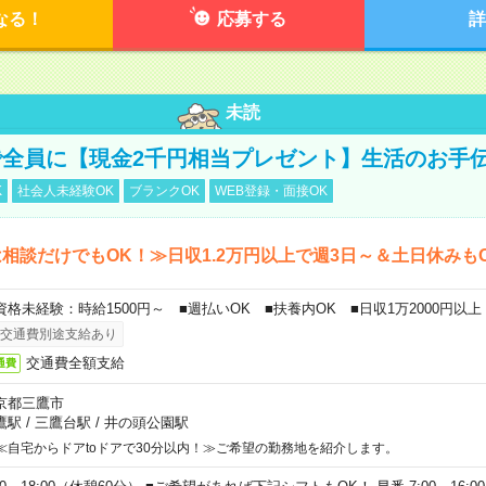
なる！
応募する
詳
未読
全員に【現金2千円相当プレゼント】生活のお手
K
社会人未経験OK
ブランクOK
WEB登録・面接OK
相談だけでもOK！≫日収1.2万円以上で週3日～＆土日休みも
資格未経験：時給1500円～ ■週払いOK ■扶養内OK ■日収1万2000円以上
交通費別途支給あり
交通費全額支給
通費
京都三鷹市
鷹駅
/
三鷹台駅
/
井の頭公園駅
≪自宅からドアtoドアで30分以内！≫ご希望の勤務地を紹介します。