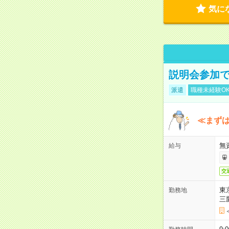
気に
説明会参加で
派遣
職種未経験O
≪まずは
無
給与
交
東
勤務地
三