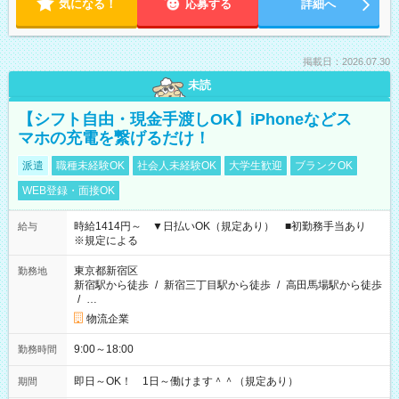
気になる！
応募する
詳細へ
掲載日：2026.07.30
未読
【シフト自由・現金手渡しOK】iPhoneなどス
マホの充電を繋げるだけ！
派遣
職種未経験OK
社会人未経験OK
大学生歓迎
ブランクOK
WEB登録・面接OK
時給1414円～ ▼日払いOK（規定あり） ■初勤務手当あり
給与
※規定による
東京都新宿区
勤務地
新宿駅から徒歩
/
新宿三丁目駅から徒歩
/
高田馬場駅から徒歩
/
…
物流企業
9:00～18:00
勤務時間
即日～OK！ 1日～働けます＾＾（規定あり）
期間