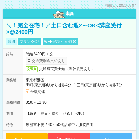
掲載日：2026.08.07
未読
＼！完全在宅！／土日含む週2～OK<講座受付
>@2400円
派遣
ブランクOK
WEB登録・面接OK
時給2400円＋交
給与
交通費別途支給あり
交通費実費支給（当社規定あり）
交通費
東京都港区
勤務地
田町(東京都)駅から徒歩4分
/
三田(東京都)駅から徒歩7分
金融関連
8:30～12:30
勤務時間
【急募】即日～長期 ※8月～OK！
期間
履歴書不要
/
40～50代活躍中
/
服装自由
特徴