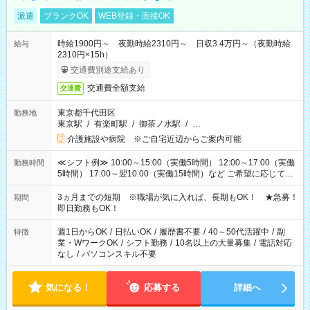
派遣
ブランクOK
WEB登録・面接OK
時給1900円～ 夜勤時給2310円～ 日収3.4万円～（夜勤時給
給与
2310円×15h）
交通費別途支給あり
交通費全額支給
交通費
東京都千代田区
勤務地
東京駅
/
有楽町駅
/
御茶ノ水駅
/
…
介護施設や病院 ※ご自宅近辺からご案内可能
≪シフト例≫ 10:00～15:00（実働5時間） 12:00～17:00（実働
勤務時間
5時間） 17:00～翌10:00（実働15時間）など ご希望に応じて、
働く時間は調整できます！ お気軽に担当へ相談ください！
3ヵ月までの短期 ※職場が気に入れば、長期もOK！ ★急募！
期間
即日勤務もOK！
週1日からOK
/
日払いOK
/
履歴書不要
/
40～50代活躍中
/
副
特徴
業・WワークOK
/
シフト勤務
/
10名以上の大量募集
/
電話対応
なし
/
パソコンスキル不要
気になる！
応募する
詳細へ