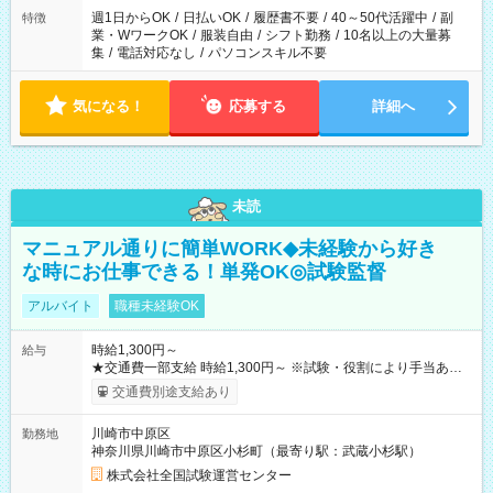
週1日からOK
/
日払いOK
/
履歴書不要
/
40～50代活躍中
/
副
特徴
業・WワークOK
/
服装自由
/
シフト勤務
/
10名以上の大量募
集
/
電話対応なし
/
パソコンスキル不要
気になる！
応募する
詳細へ
未読
マニュアル通りに簡単WORK◆未経験から好き
な時にお仕事できる！単発OK◎試験監督
アルバイト
職種未経験OK
時給1,300円～
給与
★交通費一部支給 時給1,300円～ ※試験・役割により手当あり
※勤務回数により昇給あり 【即給（前払い）オプションあ
交通費別途支給あり
り！】 希望される場合、勤務から1週間ほどで給与の一部を受け
取れます。 ※手数料418円がかかります。 【過去試験日の収入
川崎市中原区
勤務地
例】 ・河合塾模擬試験 8:30～17:30（休憩1時間） 時給1,300円
神奈川県川崎市中原区小杉町（最寄り駅：武蔵小杉駅）
×8時間＝日収10,400円＋交通費 ※当日の役割により時給＋100
円の場合あり ・国家試験 7:00～13:30（休憩なし） 時給1,300
株式会社全国試験運営センター
円（役割手当＋100円）×6時間＝日収8,400円＋交通費 【試用期