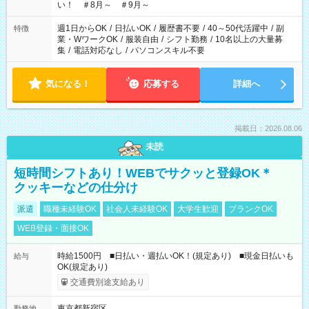
い！ ＃8月～ ＃9月～
週1日からOK
/
日払いOK
/
履歴書不要
/
40～50代活躍中
/
副
特徴
業・WワークOK
/
服装自由
/
シフト勤務
/
10名以上の大量募
集
/
電話対応なし
/
パソコンスキル不要
気になる！
応募する
詳細へ
掲載日：2026.08.06
未読
短時間シフトあり！WEBでサクッと登録OK＊
クッキーなどの仕分け
派遣
職種未経験OK
社会人未経験OK
大学生歓迎
ブランクOK
WEB登録・面接OK
時給1500円 ■日払い・週払いOK！(規定あり) ■現金日払いも
給与
OK(規定あり)
交通費別途支給あり
東京都新宿区
勤務地