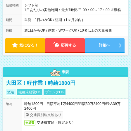
間】試用期間なし
シフト制
勤務時間
1日あたりの実働時間：最大7時間/日 09：00～17：00 ※勤務時
間は 試験により異なります。
単発・1日のみOK / 短期（1ヶ月以内）
期間
週1日からOK / 副業・WワークOK / 10名以上の大量募集
特徴
気になる！
応募する
詳細へ
未読
大田区！軽作業！時給1800円
派遣
職種未経験OK
ブランクOK
時給1800円 日額平均1万4400円/月額30万2400円/残込39万
給与
2400円
交通費別途支給あり
交通費支給（規定あり）
交通費