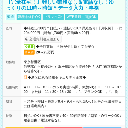
【完全在宅！】難しい業務なし＆電話なし！ゆ
っくりの11時～時短＊データ入力・事務
派遣
職種未経験OK
ブランクOK
WEB登録・面接OK
◆時給1,700円＊日払い・週払いOK＊昇給あり♪【月収例】 ・約
給与
204,000円 （時給1,700円 × 実働6h × 20日）
交通費別途支給あり
◆全額支給 ＊家が少し遠くても安心！
交通費
20～25万円
月収例
東京都港区
勤務地
竹芝駅から徒歩2分
/
浜松町駅から徒歩4分
/
大門(東京都)駅か
ら徒歩5分
/
…
◆港区にある情報セキュリティ企業◆
◆11：00～18：30のうち実働6時間、休憩60分 ※11：00～18：
勤務時間
00 または 11：30～18：30 。*。ブランクOK！。*。 例え
ば前職が、 在宅/財団法人/事務/コールセンター/受付/販売/カフェ
スタッフ スイーツ販売/ホテルフロント/化粧品販売/など 様々な
＜急募＞即日～長期／8月～9月～も相談OK！応募から最短即日
期間
業界から入社して活躍されています♪
には選考案内♪
日払いOK
/
履歴書不要
/
40～50代活躍中
/
副業・WワークOK
/
特徴
服装自由
/
電話対応なし