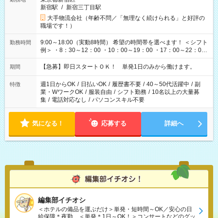
新宿駅
/
新宿三丁目駅
大手物流会社（年齢不問／「無理なく続けられる」と好評の
職場です！）
9:00～18:00（実動8時間） 希望の時間帯を選べます！ ＜シフト
勤務時間
例＞ ・8：30～12：00 ・10：00～19：00 ・17：00～22：00
・13：00～22：00 ・22：00～翌6：00 など
【急募】即日スタートＯＫ！ 単発1日のみから働けます。
期間
週1日からOK
/
日払いOK
/
履歴書不要
/
40～50代活躍中
/
副
特徴
業・WワークOK
/
服装自由
/
シフト勤務
/
10名以上の大量募
集
/
電話対応なし
/
パソコンスキル不要
気になる！
応募する
詳細へ
編集部イチオシ
＜ホテルの備品を運ぶだけ＞単発・短時間～OK／安心の日
給保障＊夜勤、＜単発＊1日～OK！＞コンサートなどのグッ