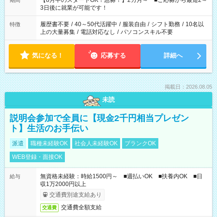
【8月中のスタートOK！急募！】2カ月～ ■ご応募から最短2～
期間
ね。 ※Wワーク希望の方へ 今ご覧のお仕事で希望する勤務時間
3日後に就業が可能です！
と、もう1つのお仕事の勤務時間。 合計で週40時間を超える場
合は応募できません。
履歴書不要
/
40～50代活躍中
/
服装自由
/
シフト勤務
/
10名以
特徴
上の大量募集
/
電話対応なし
/
パソコンスキル不要
気になる！
応募する
詳細へ
掲載日：2026.08.05
未読
説明会参加で全員に【現金2千円相当プレゼン
ト】生活のお手伝い
派遣
職種未経験OK
社会人未経験OK
ブランクOK
WEB登録・面接OK
無資格未経験：時給1500円～ ■週払いOK ■扶養内OK ■日
給与
収1万2000円以上
交通費別途支給あり
交通費全額支給
交通費