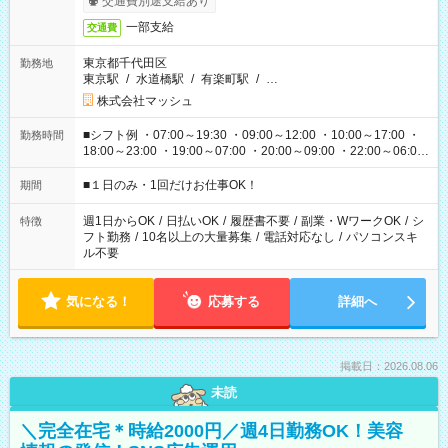
交通費別途支給あり
一部支給
交通費
東京都千代田区
勤務地
東京駅
/
水道橋駅
/
有楽町駅
/
…
株式会社マッシュ
■シフト例 ・07:00～19:30 ・09:00～12:00 ・10:00～17:00 ・
勤務時間
18:00～23:00 ・19:00～07:00 ・20:00～09:00 ・22:00～06:00
etc ★最短で3時間で5,120円のお仕事から 15時間で2万円近く稼
げるお仕事も！ ご希望のお時間に合わせてご紹介！ ※シフトは
■１日のみ・1回だけお仕事OK！
期間
現場によって異なります。 ※勿論、休憩時間はあるのでご安心
ください！
週1日からOK
/
日払いOK
/
履歴書不要
/
副業・WワークOK
/
シ
特徴
フト勤務
/
10名以上の大量募集
/
電話対応なし
/
パソコンスキ
ル不要
気になる！
応募する
詳細へ
掲載日：2026.08.06
未読
＼完全在宅＊時給2000円／週4日勤務OK！美容