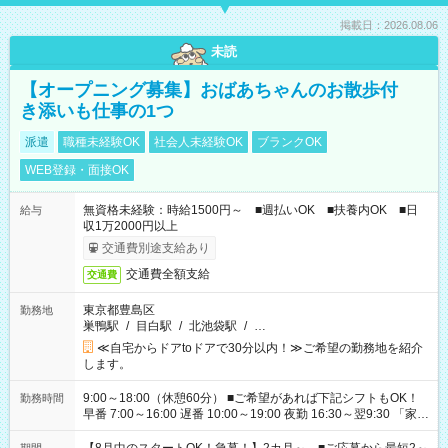
掲載日：2026.08.06
未読
【オープニング募集】おばあちゃんのお散歩付
き添いも仕事の1つ
派遣
職種未経験OK
社会人未経験OK
ブランクOK
WEB登録・面接OK
無資格未経験：時給1500円～ ■週払いOK ■扶養内OK ■日
給与
収1万2000円以上
交通費別途支給あり
交通費全額支給
交通費
東京都豊島区
勤務地
巣鴨駅
/
目白駅
/
北池袋駅
/
…
≪自宅からドアtoドアで30分以内！≫ご希望の勤務地を紹介
します。
9:00～18:00（休憩60分） ■ご希望があれば下記シフトもOK！
勤務時間
早番 7:00～16:00 遅番 10:00～19:00 夜勤 16:30～翌9:30 「家族
と休みを合わせたい」 「余裕を持って夕飯の準備がしたい」
「できれば残業はしたくない」 など、ご希望を教えてください