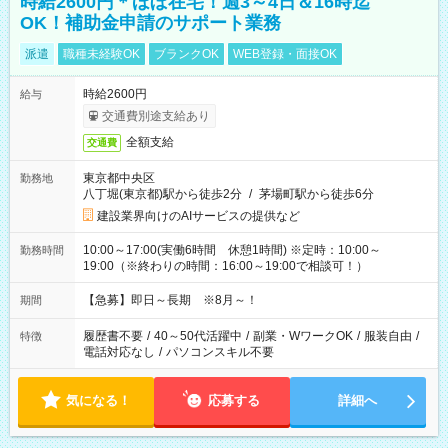
時給2600円＊ほぼ在宅！週3～4日＆16時迄
OK！補助金申請のサポート業務
派遣
職種未経験OK
ブランクOK
WEB登録・面接OK
時給2600円
給与
交通費別途支給あり
全額支給
交通費
東京都中央区
勤務地
八丁堀(東京都)駅から徒歩2分
/
茅場町駅から徒歩6分
建設業界向けのAIサービスの提供など
10:00～17:00(実働6時間 休憩1時間) ※定時：10:00～
勤務時間
19:00（※終わりの時間：16:00～19:00で相談可！）
【急募】即日～長期 ※8月～！
期間
履歴書不要
/
40～50代活躍中
/
副業・WワークOK
/
服装自由
/
特徴
電話対応なし
/
パソコンスキル不要
気になる！
応募する
詳細へ