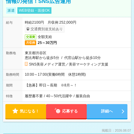
情報の発信！SNS広告運用
派遣
WEB登録・面接OK
時給2100円 月収例 252,000円
給与
交通費別途支給あり
全額支給
交通費
25～30万円
月収例
東京都渋谷区
勤務地
恵比寿駅から徒歩5分
/
代官山駅から徒歩10分
SNS美容メディア運営／美容マーケティング支援
10:00～17:00(実働6時間 休憩1時間)
勤務時間
【急募】即日～長期 ※8月～！
期間
履歴書不要
/
40～50代活躍中
/
服装自由
特徴
気になる！
応募する
詳細へ
掲載日：2026.08.07