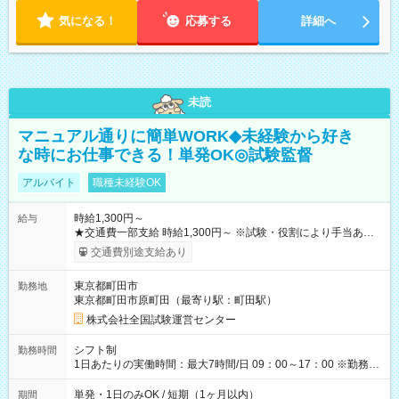
気になる！
応募する
詳細へ
未読
マニュアル通りに簡単WORK◆未経験から好き
な時にお仕事できる！単発OK◎試験監督
アルバイト
職種未経験OK
時給1,300円～
給与
★交通費一部支給 時給1,300円～ ※試験・役割により手当あり
※勤務回数により昇給あり 【即給（前払い）オプションあ
交通費別途支給あり
り！】 希望される場合、勤務から1週間ほどで給与の一部を受け
取れます。 ※手数料418円がかかります。 【過去試験日の収入
東京都町田市
勤務地
例】 ・河合塾模擬試験 8:30～17:30（休憩1時間） 時給1,300円
東京都町田市原町田（最寄り駅：町田駅）
×8時間＝日収10,400円＋交通費 ※当日の役割により時給＋100
円の場合あり ・国家試験 7:00～13:30（休憩なし） 時給1,300
株式会社全国試験運営センター
円（役割手当＋100円）×6時間＝日収8,400円＋交通費 【試用期
間】試用期間なし
シフト制
勤務時間
1日あたりの実働時間：最大7時間/日 09：00～17：00 ※勤務時
間は 試験により異なります。
単発・1日のみOK / 短期（1ヶ月以内）
期間