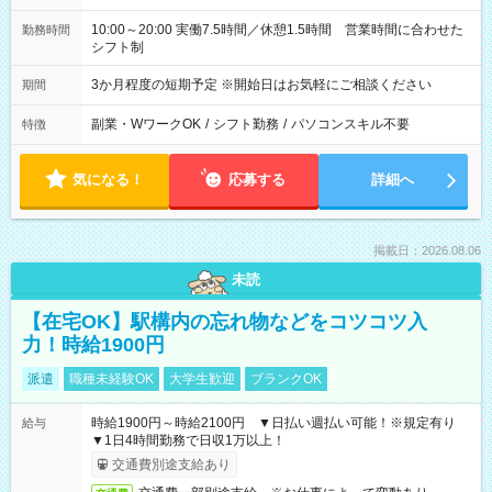
10:00～20:00 実働7.5時間／休憩1.5時間 営業時間に合わせた
勤務時間
シフト制
3か月程度の短期予定 ※開始日はお気軽にご相談ください
期間
副業・WワークOK
/
シフト勤務
/
パソコンスキル不要
特徴
気になる！
応募する
詳細へ
掲載日：2026.08.06
未読
【在宅OK】駅構内の忘れ物などをコツコツ入
力！時給1900円
派遣
職種未経験OK
大学生歓迎
ブランクOK
時給1900円～時給2100円 ▼日払い週払い可能！※規定有り
給与
▼1日4時間勤務で日収1万以上！
交通費別途支給あり