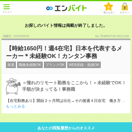
0
メニュー
気になる！
ログイン
お探しのバイト情報は掲載が終了しました。
掲載日 :2026
/
08
/
02
No.TEMPGT26-0522195
【時給1650円！週4在宅】日本を代表するメ
ーカー＊未経験OK！カンタン事務
派遣
職種未経験OK
ブランクOK
WEB登録・面接OK
＜憧れのリモート勤務をここから！＞未経験でOK！
手順が決まってる！事務職
【在宅勤務あり】開始２ヶ月間は出社→その後週４日在宅 働き方
...
もっとみる
あなたの閲覧履歴からのオススメ