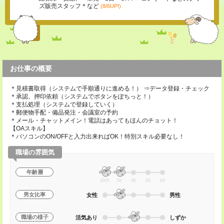
ズ販売スタッフ＊など
(8/6UP!)
お仕事の概要
＊見積書取得（システムで手順通りに進める！） ⇒データ登録・チェック
＊承認、押印依頼（システムでボタンをぽちっと！）
＊支払処理（システムで登録していく）
＊郵便物手配・備品発注・会議室の予約
＊メール・チャットメイン！電話はあってもほんのチョット！
【OAスキル】
＊パソコンのON/OFFと入力出来ればOK！特別スキル必要なし！
職場の雰囲気
年齢層
20代
30
40
50
60
男女比率
女性
男性
職場の様子
活気あり
しずか