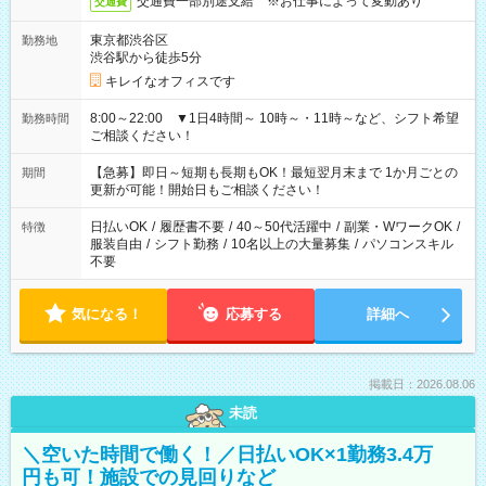
交通費一部別途支給 ※お仕事によって変動あり
交通費
東京都渋谷区
勤務地
渋谷駅から徒歩5分
キレイなオフィスです
8:00～22:00 ▼1日4時間～ 10時～・11時～など、シフト希望
勤務時間
ご相談ください！
【急募】即日～短期も長期もOK！最短翌月末まで 1か月ごとの
期間
更新が可能！開始日もご相談ください！
日払いOK
/
履歴書不要
/
40～50代活躍中
/
副業・WワークOK
/
特徴
服装自由
/
シフト勤務
/
10名以上の大量募集
/
パソコンスキル
不要
気になる！
応募する
詳細へ
掲載日：2026.08.06
未読
＼空いた時間で働く！／日払いOK×1勤務3.4万
円も可！施設での見回りなど