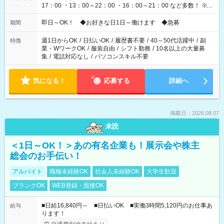
17：00 ・13：00～22：00 ・16：00～21：00 など多数！ ※お
仕事により勤務時間が異なります
即日～OK！ ◆お好きな日1日～働けます ◆急募
期間
週1日からOK
/
日払いOK
/
履歴書不要
/
40～50代活躍中
/
副
特徴
業・WワークOK
/
服装自由
/
シフト勤務
/
10名以上の大量募
集
/
電話対応なし
/
パソコンスキル不要
気になる！
応募する
詳細へ
掲載日：2026.08.07
未読
＜1日～OK！＞あの有名企業も！展示会や株主
総会のお手伝い！
アルバイト
職種未経験OK
社会人未経験OK
大学生歓迎
ブランクOK
WEB登録・面接OK
■日給16,840円～ ■日払いOK ■実働3時間5,120円のお仕事あ
給与
ります！