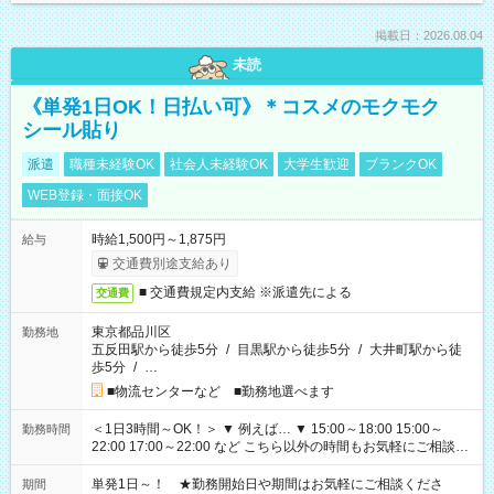
掲載日：2026.08.04
未読
《単発1日OK！日払い可》＊コスメのモクモク
シール貼り
派遣
職種未経験OK
社会人未経験OK
大学生歓迎
ブランクOK
WEB登録・面接OK
時給1,500円～1,875円
給与
交通費別途支給あり
■ 交通費規定内支給 ※派遣先による
交通費
東京都品川区
勤務地
五反田駅から徒歩5分
/
目黒駅から徒歩5分
/
大井町駅から徒
歩5分
/
…
■物流センターなど ■勤務地選べます
＜1日3時間～OK！＞ ▼ 例えば… ▼ 15:00～18:00 15:00～
勤務時間
22:00 17:00～22:00 など こちら以外の時間もお気軽にご相談く
ださい！
単発1日～！ ★勤務開始日や期間はお気軽にご相談くださ
期間