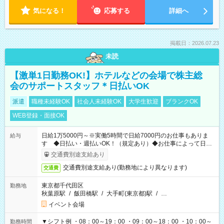
気になる！
応募する
詳細へ
掲載日：2026.07.23
未読
【激単1日勤務OK!】ホテルなどの会場で株主総
会のサポートスタッフ＊日払いOK
派遣
職種未経験OK
社会人未経験OK
大学生歓迎
ブランクOK
WEB登録・面接OK
日給1万5000円～※実働5時間で日給7000円のお仕事もありま
給与
す ◆日払い・週払いOK！（規定あり）◆お仕事によって日給
も異なります
交通費別途支給あり
交通費別途支給あり(勤務地により異なります)
交通費
東京都千代田区
勤務地
秋葉原駅
/
飯田橋駅
/
大手町(東京都)駅
/
…
イベント会場
▼シフト例 ・08：00～19：00 ・09：00～18：00 ・10：00～
勤務時間