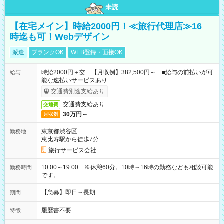
未読
【在宅メイン】時給2000円！≪旅行代理店≫16
時迄も可！Webデザイン
派遣
ブランクOK
WEB登録・面接OK
時給2000円＋交 【月収例】382,500円～ ■給与の前払いが可
給与
能な速払いサービスあり
交通費別途支給あり
交通費支給あり
交通費
30万円～
月収例
東京都渋谷区
勤務地
恵比寿駅から徒歩7分
旅行サービス会社
10:00～19:00 ※休憩60分。10時～16時の勤務なども相談可能
勤務時間
です。
【急募】即日～長期
期間
履歴書不要
特徴