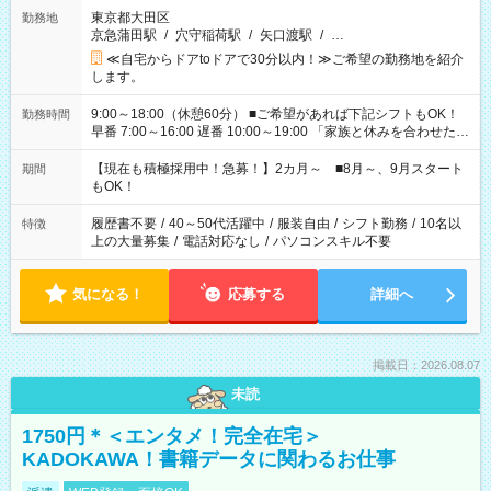
東京都大田区
勤務地
京急蒲田駅
/
穴守稲荷駅
/
矢口渡駅
/
…
≪自宅からドアtoドアで30分以内！≫ご希望の勤務地を紹介
します。
9:00～18:00（休憩60分） ■ご希望があれば下記シフトもOK！
勤務時間
早番 7:00～16:00 遅番 10:00～19:00 「家族と休みを合わせた
い」 「余裕を持って夕飯の準備がしたい」 「できれば残業はし
たくない」 など、ご希望を教えてくださいね。 ※Wワーク希望
【現在も積極採用中！急募！】2カ月～ ■8月～、9月スタート
期間
の方へ 今ご覧のお仕事で希望する勤務時間と、もう1つのお仕事
もOK！
の勤務時間。 合計で週40時間を超える場合は応募できません。
履歴書不要
/
40～50代活躍中
/
服装自由
/
シフト勤務
/
10名以
特徴
上の大量募集
/
電話対応なし
/
パソコンスキル不要
気になる！
応募する
詳細へ
掲載日：2026.08.07
未読
1750円＊＜エンタメ！完全在宅＞
KADOKAWA！書籍データに関わるお仕事