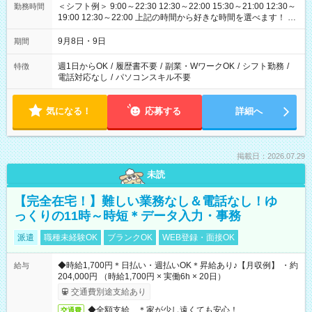
＜シフト例＞ 9:00～22:30 12:30～22:00 15:30～21:00 12:30～
勤務時間
19:00 12:30～22:00 上記の時間から好きな時間を選べます！ ※
時間は変更となる可能性があります
9月8日・9日
期間
週1日からOK
/
履歴書不要
/
副業・WワークOK
/
シフト勤務
/
特徴
電話対応なし
/
パソコンスキル不要
気になる！
応募する
詳細へ
掲載日：2026.07.29
未読
【完全在宅！】難しい業務なし＆電話なし！ゆ
っくりの11時～時短＊データ入力・事務
派遣
職種未経験OK
ブランクOK
WEB登録・面接OK
◆時給1,700円＊日払い・週払いOK＊昇給あり♪【月収例】 ・約
給与
204,000円 （時給1,700円 × 実働6h × 20日）
交通費別途支給あり
◆全額支給 ＊家が少し遠くても安心！
交通費