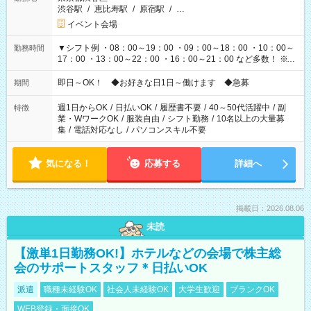
渋谷駅
/
恵比寿駅
/
原宿駅
/
…
イベント会場
▼シフト例 ・08：00～19：00 ・09：00～18：00 ・10：00～
勤務時間
17：00 ・13：00～22：00 ・16：00～21：00 など多数！ ※お
仕事により勤務時間が異なります
即日～OK！ ◆お好きな日1日～働けます ◆急募
期間
週1日からOK
/
日払いOK
/
履歴書不要
/
40～50代活躍中
/
副
特徴
業・WワークOK
/
服装自由
/
シフト勤務
/
10名以上の大量募
集
/
電話対応なし
/
パソコンスキル不要
気になる！
応募する
詳細へ
掲載日：2026.08.06
未読
【激単1日勤務OK!】ホテルなどの会場で株主総
会のサポートスタッフ＊日払いOK
派遣
職種未経験OK
社会人未経験OK
大学生歓迎
ブランクOK
WEB登録・面接OK