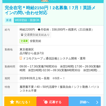
完全在宅＊時給2150円！2名募集！7月！英語メ
インの問い合わせ対応
派遣
WEB登録・面接OK
時給2200円 ◆月収例：338,000円＋残業代（21日換算）
給与
交通費別途支給あり
全額支給
交通費
東京都港区
勤務地
品川駅から徒歩7分
ドコモグループ→通信設備とシステム開発・運用
09:00～17:30(実働7時間30分 休憩1時間) 17:00～26:00(実働8
勤務時間
時間 休憩1時間) 02:00～09:30(実働6時間30分 休憩1時間) ※
日勤は就業時間1/夜勤は就業時間2.3を連続で行って頂きます
2026年09月上旬～長期 ※9月～！
期間
履歴書不要
/
40～50代活躍中
/
服装自由
/
シフト勤務
/
パソコ
特徴
ンスキル不要
気になる！
応募する
詳細へ