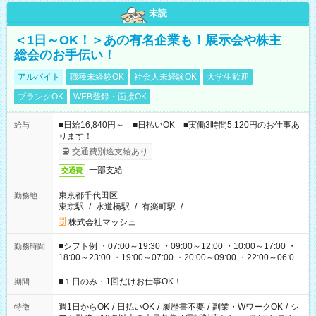
未読
＜1日～OK！＞あの有名企業も！展示会や株主
総会のお手伝い！
アルバイト
職種未経験OK
社会人未経験OK
大学生歓迎
ブランクOK
WEB登録・面接OK
■日給16,840円～ ■日払いOK ■実働3時間5,120円のお仕事あ
給与
ります！
交通費別途支給あり
一部支給
交通費
東京都千代田区
勤務地
東京駅
/
水道橋駅
/
有楽町駅
/
…
株式会社マッシュ
■シフト例 ・07:00～19:30 ・09:00～12:00 ・10:00～17:00 ・
勤務時間
18:00～23:00 ・19:00～07:00 ・20:00～09:00 ・22:00～06:00
etc ★最短で3時間で5,120円のお仕事から 15時間で2万円近く稼
げるお仕事も！ ご希望のお時間に合わせてご紹介！ ※シフトは
■１日のみ・1回だけお仕事OK！
期間
現場によって異なります。 ※勿論、休憩時間はあるのでご安心
ください！
週1日からOK
/
日払いOK
/
履歴書不要
/
副業・WワークOK
/
シ
特徴