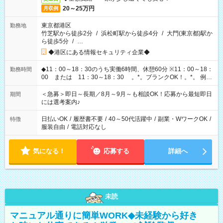
20～25万円
月収例
東京都港区
勤務地
竹芝駅から徒歩2分
/
浜松町駅から徒歩4分
/
大門(東京都)駅か
ら徒歩5分
/
…
◆港区にある情報セキュリティ企業◆
◆11：00～18：30のうち実働6時間、休憩60分 ※11：00～18：
勤務時間
00 または 11：30～18：30 。*。ブランクOK！。*。 例え
ば前職が、 在宅/財団法人/事務/コールセンター/受付/販売/カフェ
スタッフ スイーツ販売/ホテルフロント/化粧品販売/など 様々な
＜急募＞即日～長期／8月～9月～も相談OK！応募から最短即日
期間
業界から入社して活躍されています♪
には選考案内♪
日払いOK
/
履歴書不要
/
40～50代活躍中
/
副業・WワークOK
/
特徴
服装自由
/
電話対応なし
気になる！
応募する
詳細へ
未読
マニュアル通りに簡単WORK◆未経験から好き