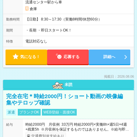
流通センター駅から車
倉庫
【日勤】 8:30～17:30（実働8時間/休憩60分）
勤務時間
・長期 ・即日スタートOK！
期間
電話対応なし
特徴
気になる！
応募する
詳細へ
掲載日：2026.08.06
未読
完全在宅＊時給2000円！ショート動画の映像編
集やテロップ確認
派遣
ブランクOK
WEB登録・面接OK
時給2000円 月収例 33万円 時給2000円×実働8h×週5日×4週
給与
+残業5h ※月収例を保証するものではありません。※給与即受
取りサービス利用可（利用条件有）
交通費別途支給あり