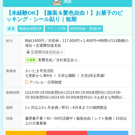
未読
【未経験OK】【服装＆髪色自由！】お菓子のピ
ッキング・シール貼り｜短期
派遣
職種未経験OK
ブランクOK
WEB登録・面接OK
時給1400円／月収例：117,600円＝1,400円×4時間×21日勤務の
給与
場合＋交通費別途支給
交通費別途支給あり
実費支給／当社規定あり。
交通費
さいたま市見沼区
勤務地
七里駅から車6分
/
大宮公園駅
/
大宮(埼玉県)駅
アパレル・日用雑貨
(1)14:00-18:00(休憩0分) (2)14:00-19:00(休憩0分) (3)14:00-
勤務時間
19:30(休憩0分) (4)14:00-20:00(休憩45分) ※お好きな時間が選べ
ます
1ヶ月以上3ヶ月未満／即日～8月末までの期間限定
期間
履歴書不要
/
40～50代活躍中
/
服装自由
/
シフト勤務
/
10名以
特徴
上の大量募集