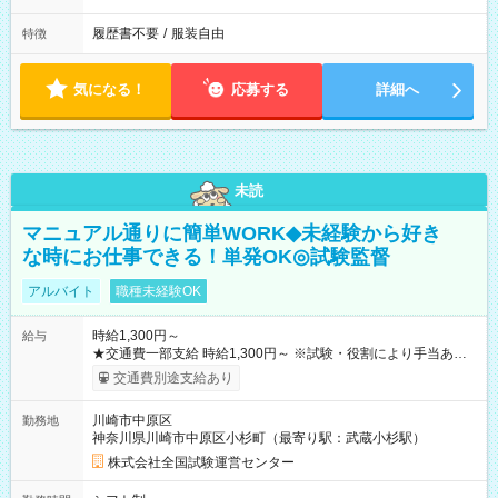
履歴書不要
/
服装自由
特徴
気になる！
応募する
詳細へ
未読
マニュアル通りに簡単WORK◆未経験から好き
な時にお仕事できる！単発OK◎試験監督
アルバイト
職種未経験OK
時給1,300円～
給与
★交通費一部支給 時給1,300円～ ※試験・役割により手当あり
※勤務回数により昇給あり 【即給（前払い）オプションあ
交通費別途支給あり
り！】 希望される場合、勤務から1週間ほどで給与の一部を受け
取れます。 ※手数料418円がかかります。 【過去試験日の収入
川崎市中原区
勤務地
例】 ・河合塾模擬試験 8:30～17:30（休憩1時間） 時給1,300円
神奈川県川崎市中原区小杉町（最寄り駅：武蔵小杉駅）
×8時間＝日収10,400円＋交通費 ※当日の役割により時給＋100
円の場合あり ・国家試験 7:00～13:30（休憩なし） 時給1,300
株式会社全国試験運営センター
円（役割手当＋100円）×6時間＝日収8,400円＋交通費 【試用期
間】試用期間なし