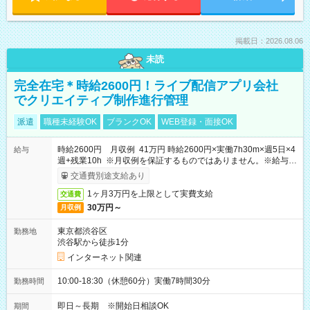
掲載日：2026.08.06
未読
完全在宅＊時給2600円！ライブ配信アプリ会社
でクリエイティブ制作進行管理
派遣
職種未経験OK
ブランクOK
WEB登録・面接OK
時給2600円 月収例 41万円 時給2600円×実働7h30m×週5日×4
給与
週+残業10h ※月収例を保証するものではありません。※給与即
受取りサービス利用可（利用条件有）
交通費別途支給あり
1ヶ月3万円を上限として実費支給
交通費
30万円～
月収例
東京都渋谷区
勤務地
渋谷駅から徒歩1分
インターネット関連
10:00-18:30（休憩60分）実働7時間30分
勤務時間
即日～長期 ※開始日相談OK
期間