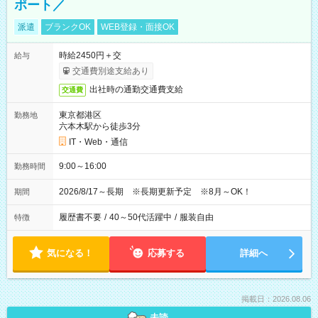
ポート／
派遣
ブランクOK
WEB登録・面接OK
時給2450円＋交
給与
交通費別途支給あり
出社時の通勤交通費支給
交通費
東京都港区
勤務地
六本木駅から徒歩3分
IT・Web・通信
9:00～16:00
勤務時間
2026/8/17～長期 ※長期更新予定 ※8月～OK！
期間
履歴書不要
/
40～50代活躍中
/
服装自由
特徴
気になる！
応募する
詳細へ
掲載日：2026.08.06
未読