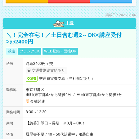
掲載日：2026.08.06
未読
＼！完全在宅！／土日含む週2～OK<講座受付
>@2400円
派遣
ブランクOK
WEB登録・面接OK
時給2400円＋交
給与
交通費別途支給あり
交通費実費支給（当社規定あり）
交通費
東京都港区
勤務地
田町(東京都)駅から徒歩4分
/
三田(東京都)駅から徒歩7分
金融関連
8:30～12:30
勤務時間
【急募】即日～長期 ※8月～OK！
期間
履歴書不要
/
40～50代活躍中
/
服装自由
特徴