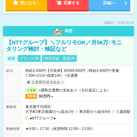
気になる！
応募する
詳細へ
掲載日：2026.08.06
未読
【NTTグループ】＼フルリモOK／月56万↑モニ
タリング検討・検証など
派遣
ブランクOK
WEB登録・面接OK
時給3,400円【月収例】約569,000円（時給3,400円×実働
給与
7.50h×21日+残業10h）+交通費
交通費別途支給あり
○通勤交通費の支給あり（当社規定による）
交通費
30万円～
月収例
東京都千代田区
勤務地
大手町(東京都)駅から徒歩2分
/
東京駅から徒歩8分
/
三越前駅
●NTTグループ●
★9:00～17:30（休憩時間 12:00～13:00）
勤務時間