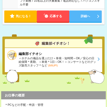
フト勤務
/
10名以上の大量募集
/
電話対応なし
/
パソコンスキ
ル不要
気になる！
応募する
詳細へ
編集部イチオシ
＜ホテルの備品を運ぶだけ＞単発・短時間～OK／安心の日
給保障＊夜勤、＜単発＊1日～OK！＞コンサートなどのグッ
ズ販売スタッフ＊など
(8/6UP!)
お仕事の概要
＊PCなどの手配・申請・管理