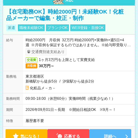
【在宅勤務OK】時給2000円！未経験OK！化粧
品メーカーで編集・校正・制作
派遣
職種未経験OK
ブランクOK
WEB登録・面接OK
時給2000円 月収例 32万円 時給2000円×実働8h×週5日×4
給与
週 ※月収例を保証するものではありません。※給与即受取りサ
ービス利用可（利用条件有）
交通費別途支給あり
1ヶ月3万円を上限として実費支給
交通費
30万円～
月収例
東京都港区
勤務地
新橋駅から徒歩5分
/
汐留駅から徒歩2分
化粧品メ－カ－
09:00-18:00（休憩60分）実働8時間（残業少なめ！）
勤務時間
2026年09月01日～長期 ※開始日相談OK ※9月～！
期間
履歴書不要
特徴
気になる！
応募する
詳細へ