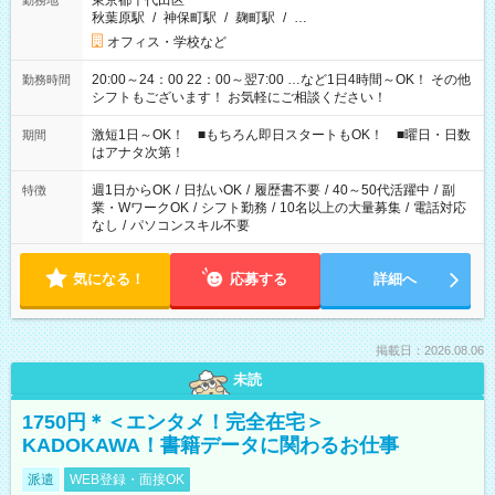
東京都千代田区
勤務地
秋葉原駅
/
神保町駅
/
麹町駅
/
…
オフィス・学校など
20:00～24：00 22：00～翌7:00 …など1日4時間～OK！ その他
勤務時間
シフトもございます！ お気軽にご相談ください！
激短1日～OK！ ■もちろん即日スタートもOK！ ■曜日・日数
期間
はアナタ次第！
週1日からOK
/
日払いOK
/
履歴書不要
/
40～50代活躍中
/
副
特徴
業・WワークOK
/
シフト勤務
/
10名以上の大量募集
/
電話対応
なし
/
パソコンスキル不要
気になる！
応募する
詳細へ
掲載日：2026.08.06
未読
1750円＊＜エンタメ！完全在宅＞
KADOKAWA！書籍データに関わるお仕事
派遣
WEB登録・面接OK