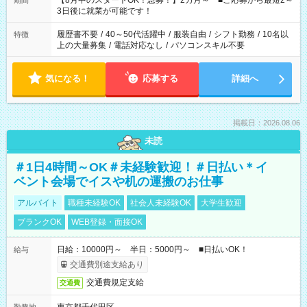
【8月中のスタートOK！急募！】2カ月～ ■ご応募から最短2～
期間
ね。 ※Wワーク希望の方へ 今ご覧のお仕事で希望する勤務時間
3日後に就業が可能です！
と、もう1つのお仕事の勤務時間。 合計で週40時間を超える場
合は応募できません。
履歴書不要
/
40～50代活躍中
/
服装自由
/
シフト勤務
/
10名以
特徴
上の大量募集
/
電話対応なし
/
パソコンスキル不要
気になる！
応募する
詳細へ
掲載日：2026.08.06
未読
＃1日4時間～OK＃未経験歓迎！＃日払い＊イ
ベント会場でイスや机の運搬のお仕事
アルバイト
職種未経験OK
社会人未経験OK
大学生歓迎
ブランクOK
WEB登録・面接OK
日給：10000円～ 半日：5000円～ ■日払いOK！
給与
交通費別途支給あり
交通費規定支給
交通費