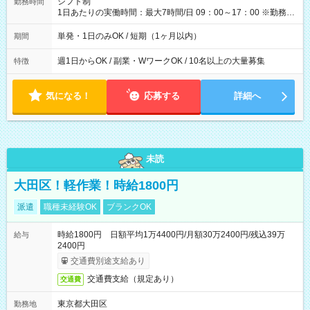
シフト制
勤務時間
1日あたりの実働時間：最大7時間/日 09：00～17：00 ※勤務時
間は 試験により異なります。
単発・1日のみOK / 短期（1ヶ月以内）
期間
週1日からOK / 副業・WワークOK / 10名以上の大量募集
特徴
気になる！
応募する
詳細へ
未読
大田区！軽作業！時給1800円
派遣
職種未経験OK
ブランクOK
時給1800円 日額平均1万4400円/月額30万2400円/残込39万
給与
2400円
交通費別途支給あり
交通費支給（規定あり）
交通費
東京都大田区
勤務地