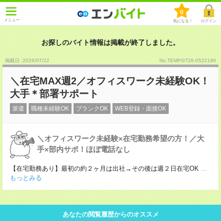
0
メニュー
気になる！
ログイン
お探しのバイト情報は掲載が終了しました。
掲載日 :2026
/
07
/
22
No.TEMPGT26-0522190
＼在宅MAX週2／オフィスワーク未経験OK！
大手＊部署サポート
派遣
職種未経験OK
ブランクOK
WEB登録・面接OK
＼オフィスワーク未経験×在宅勤務希望の方！／大
手×部内サポ！ほぼ電話なし
【在宅勤務あり】最初の約２ヶ月は出社→その後は週２日在宅OK
...
もっとみる
あなたの閲覧履歴からのオススメ