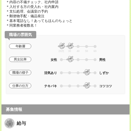
＊内容の不備チェック、社内申請
＊入社する方の受入れ・社内案内
＊支払処理、会議室の予約
＊郵便物手配・備品発注
＊基本電話なし！あってもほんのちょっと
＊同業務者複数名！
職場の雰囲気
年齢層
20代
30
40
50
60
男女比率
女性
男性
職場の様子
活気あり
しずか
仕事の仕方
テキパキ
コツコツ
募集情報
給与