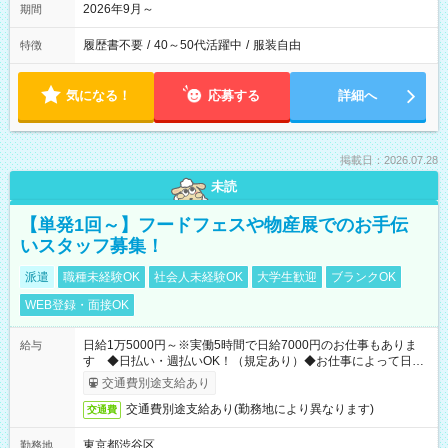
2026年9月～
期間
履歴書不要
/
40～50代活躍中
/
服装自由
特徴
気になる！
応募する
詳細へ
掲載日：2026.07.28
未読
【単発1回～】フードフェスや物産展でのお手伝
いスタッフ募集！
派遣
職種未経験OK
社会人未経験OK
大学生歓迎
ブランクOK
WEB登録・面接OK
日給1万5000円～※実働5時間で日給7000円のお仕事もありま
給与
す ◆日払い・週払いOK！（規定あり）◆お仕事によって日給
も異なります
交通費別途支給あり
交通費別途支給あり(勤務地により異なります)
交通費
東京都渋谷区
勤務地