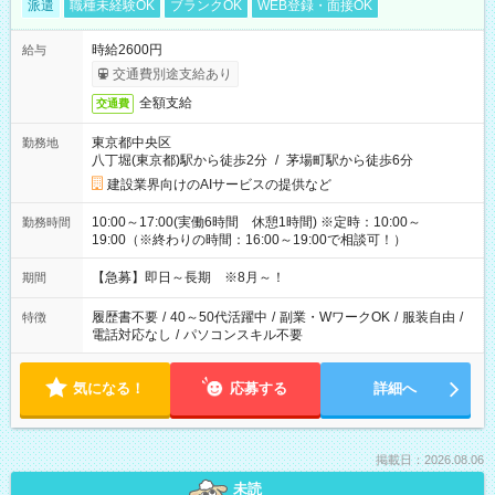
派遣
職種未経験OK
ブランクOK
WEB登録・面接OK
時給2600円
給与
交通費別途支給あり
全額支給
交通費
東京都中央区
勤務地
八丁堀(東京都)駅から徒歩2分
/
茅場町駅から徒歩6分
建設業界向けのAIサービスの提供など
10:00～17:00(実働6時間 休憩1時間) ※定時：10:00～
勤務時間
19:00（※終わりの時間：16:00～19:00で相談可！）
【急募】即日～長期 ※8月～！
期間
履歴書不要
/
40～50代活躍中
/
副業・WワークOK
/
服装自由
/
特徴
電話対応なし
/
パソコンスキル不要
気になる！
応募する
詳細へ
掲載日：2026.08.06
未読