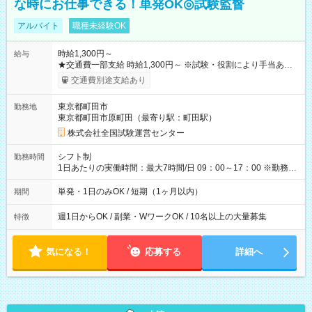
な時にお仕事できる！単発OK◎試験監督
アルバイト
職種未経験OK
時給1,300円～
給与
★交通費一部支給 時給1,300円～ ※試験・役割により手当あり
※勤務回数により昇給あり 【即給（前払い）オプションあ
交通費別途支給あり
り！】 希望される場合、勤務から1週間ほどで給与の一部を受け
取れます。 ※手数料418円がかかります。 【過去試験日の収入
東京都町田市
勤務地
例】 ・河合塾模擬試験 8:30～17:30（休憩1時間） 時給1,300円
東京都町田市原町田（最寄り駅：町田駅）
×8時間＝日収10,400円＋交通費 ※当日の役割により時給＋100
円の場合あり ・国家試験 7:00～13:30（休憩なし） 時給1,300
株式会社全国試験運営センター
円（役割手当＋100円）×6時間＝日収8,400円＋交通費 【試用期
間】試用期間なし
シフト制
勤務時間
1日あたりの実働時間：最大7時間/日 09：00～17：00 ※勤務時
間は 試験により異なります。
単発・1日のみOK / 短期（1ヶ月以内）
期間
週1日からOK / 副業・WワークOK / 10名以上の大量募集
特徴
気になる！
応募する
詳細へ