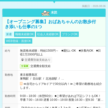
掲載日：2026.08.06
未読
【オープニング募集】おばあちゃんのお散歩付
き添いも仕事の1つ
派遣
職種未経験OK
社会人未経験OK
ブランクOK
WEB登録・面接OK
無資格未経験：時給1500円～ ■週払いOK ■扶養内OK ■日
給与
収1万2000円以上
交通費別途支給あり
交通費全額支給
交通費
東京都豊島区
勤務地
巣鴨駅
/
目白駅
/
北池袋駅
/
…
≪自宅からドアtoドアで30分以内！≫ご希望の勤務地を紹介
します。
9:00～18:00（休憩60分） ■ご希望があれば下記シフトもOK！
勤務時間
早番 7:00～16:00 遅番 10:00～19:00 夜勤 16:30～翌9:30 「家族
と休みを合わせたい」 「余裕を持って夕飯の準備がしたい」
「できれば残業はしたくない」 など、ご希望を教えてください