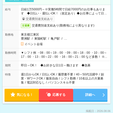
日給1万5000円～※実働5時間で日給7000円のお仕事もありま
給与
す ◆日払い・週払いOK！（規定あり）◆お仕事によって日給
も異なります
交通費別途支給あり
交通費別途支給あり(勤務地により異なります)
交通費
東京都江東区
勤務地
豊洲駅
/
東陽町駅
/
亀戸駅
/
…
イベント会場
▼シフト例 ・08：00～19：00 ・09：00～18：00 ・10：00～
勤務時間
17：00 ・13：00～22：00 ・16：00～21：00 など多数！ ※お
仕事により勤務時間が異なります
即日～OK！ ◆お好きな日1日～働けます ◆急募
期間
週1日からOK
/
日払いOK
/
履歴書不要
/
40～50代活躍中
/
副
特徴
業・WワークOK
/
服装自由
/
シフト勤務
/
10名以上の大量募
集
/
電話対応なし
/
パソコンスキル不要
気になる！
応募する
詳細へ
掲載日：2026.08.06