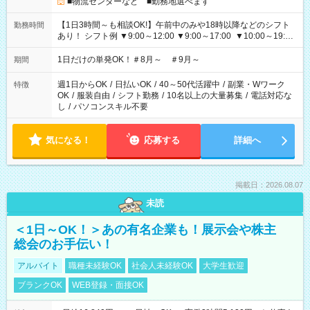
■物流センターなど ■勤務地選べます
【1日3時間～も相談OK!】午前中のみや18時以降などのシフト
勤務時間
あり！ シフト例 ▼9:00～12:00 ▼9:00～17:00 ▼10:00～19:00
▼18:00～21:00
1日だけの単発OK！＃8月～ ＃9月～
期間
週1日からOK
/
日払いOK
/
40～50代活躍中
/
副業・Wワーク
特徴
OK
/
服装自由
/
シフト勤務
/
10名以上の大量募集
/
電話対応な
し
/
パソコンスキル不要
気になる！
応募する
詳細へ
掲載日：2026.08.07
未読
＜1日～OK！＞あの有名企業も！展示会や株主
総会のお手伝い！
アルバイト
職種未経験OK
社会人未経験OK
大学生歓迎
ブランクOK
WEB登録・面接OK