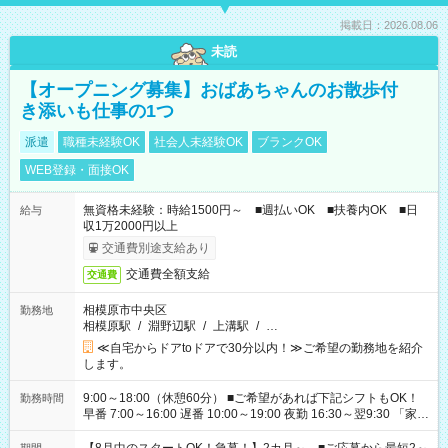
掲載日：2026.08.06
未読
【オープニング募集】おばあちゃんのお散歩付
き添いも仕事の1つ
派遣
職種未経験OK
社会人未経験OK
ブランクOK
WEB登録・面接OK
無資格未経験：時給1500円～ ■週払いOK ■扶養内OK ■日
給与
収1万2000円以上
交通費別途支給あり
交通費全額支給
交通費
相模原市中央区
勤務地
相模原駅
/
淵野辺駅
/
上溝駅
/
…
≪自宅からドアtoドアで30分以内！≫ご希望の勤務地を紹介
します。
9:00～18:00（休憩60分） ■ご希望があれば下記シフトもOK！
勤務時間
早番 7:00～16:00 遅番 10:00～19:00 夜勤 16:30～翌9:30 「家族
と休みを合わせたい」 「余裕を持って夕飯の準備がしたい」
「できれば残業はしたくない」 など、ご希望を教えてください