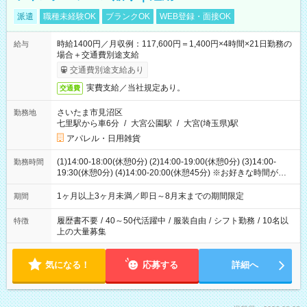
派遣
職種未経験OK
ブランクOK
WEB登録・面接OK
時給1400円／月収例：117,600円＝1,400円×4時間×21日勤務の
給与
場合＋交通費別途支給
交通費別途支給あり
実費支給／当社規定あり。
交通費
さいたま市見沼区
勤務地
七里駅から車6分
/
大宮公園駅
/
大宮(埼玉県)駅
アパレル・日用雑貨
(1)14:00-18:00(休憩0分) (2)14:00-19:00(休憩0分) (3)14:00-
勤務時間
19:30(休憩0分) (4)14:00-20:00(休憩45分) ※お好きな時間が選べ
ます
1ヶ月以上3ヶ月未満／即日～8月末までの期間限定
期間
履歴書不要
/
40～50代活躍中
/
服装自由
/
シフト勤務
/
10名以
特徴
上の大量募集
気になる！
応募する
詳細へ