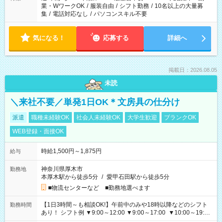
業・WワークOK
/
服装自由
/
シフト勤務
/
10名以上の大量募
集
/
電話対応なし
/
パソコンスキル不要
気になる！
応募する
詳細へ
掲載日：2026.08.05
未読
＼来社不要／単発1日OK＊文房具の仕分け
派遣
職種未経験OK
社会人未経験OK
大学生歓迎
ブランクOK
WEB登録・面接OK
時給1,500円～1,875円
給与
神奈川県厚木市
勤務地
本厚木駅から徒歩5分
/
愛甲石田駅から徒歩5分
■物流センターなど ■勤務地選べます
【1日3時間～も相談OK!】午前中のみや18時以降などのシフト
勤務時間
あり！ シフト例 ▼9:00～12:00 ▼9:00～17:00 ▼10:00～19:00
▼18:00～21:00