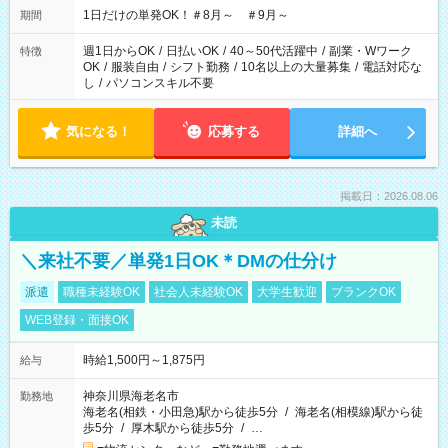
1日だけの単発OK！＃8月～ ＃9月～
期間
週1日からOK
/
日払いOK
/
40～50代活躍中
/
副業・Wワーク
特徴
OK
/
服装自由
/
シフト勤務
/
10名以上の大量募集
/
電話対応な
し
/
パソコンスキル不要
気になる！
応募する
詳細へ
掲載日：2026.08.06
未読
＼来社不要／単発1日OK＊DMの仕分け
派遣
職種未経験OK
社会人未経験OK
大学生歓迎
ブランクOK
WEB登録・面接OK
時給1,500円～1,875円
給与
神奈川県海老名市
勤務地
海老名(相鉄・小田急)駅から徒歩5分
/
海老名(相模線)駅から徒
歩5分
/
厚木駅から徒歩5分
/
…