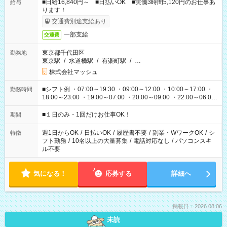
■日給16,840円～ ■日払いOK ■実働3時間5,120円のお仕事あ
給与
ります！
交通費別途支給あり
一部支給
交通費
東京都千代田区
勤務地
東京駅
/
水道橋駅
/
有楽町駅
/
…
株式会社マッシュ
■シフト例 ・07:00～19:30 ・09:00～12:00 ・10:00～17:00 ・
勤務時間
18:00～23:00 ・19:00～07:00 ・20:00～09:00 ・22:00～06:00
etc ★最短で3時間で5,120円のお仕事から 15時間で2万円近く稼
げるお仕事も！ ご希望のお時間に合わせてご紹介！ ※シフトは
■１日のみ・1回だけお仕事OK！
期間
現場によって異なります。 ※勿論、休憩時間はあるのでご安心
ください！
週1日からOK
/
日払いOK
/
履歴書不要
/
副業・WワークOK
/
シ
特徴
フト勤務
/
10名以上の大量募集
/
電話対応なし
/
パソコンスキ
ル不要
気になる！
応募する
詳細へ
掲載日：2026.08.06
未読