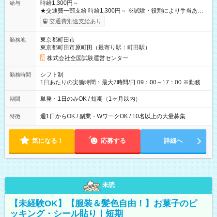
時給1,300円～
給与
★交通費一部支給 時給1,300円～ ※試験・役割により手当あり
※勤務回数により昇給あり 【即給（前払い）オプションあ
交通費別途支給あり
り！】 希望される場合、勤務から1週間ほどで給与の一部を受け
取れます。 ※手数料418円がかかります。 【過去試験日の収入
東京都町田市
勤務地
例】 ・河合塾模擬試験 8:30～17:30（休憩1時間） 時給1,300円
東京都町田市原町田（最寄り駅：町田駅）
×8時間＝日収10,400円＋交通費 ※当日の役割により時給＋100
円の場合あり ・国家試験 7:00～13:30（休憩なし） 時給1,300
株式会社全国試験運営センター
円（役割手当＋100円）×6時間＝日収8,400円＋交通費 【試用期
間】試用期間なし
シフト制
勤務時間
1日あたりの実働時間：最大7時間/日 09：00～17：00 ※勤務時
間は 試験により異なります。
単発・1日のみOK / 短期（1ヶ月以内）
期間
週1日からOK / 副業・WワークOK / 10名以上の大量募集
特徴
気になる！
応募する
詳細へ
未読
【未経験OK】【服装＆髪色自由！】お菓子のピ
ッキング・シール貼り｜短期