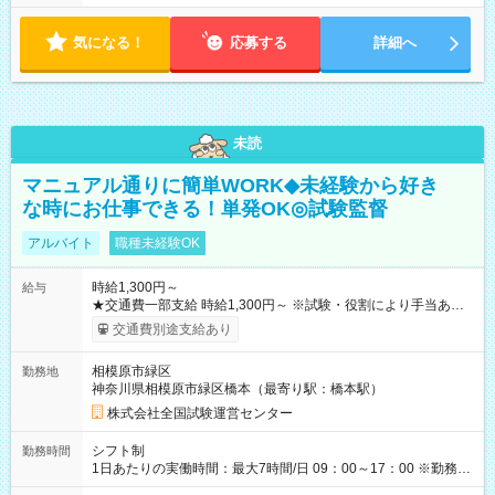
気になる！
応募する
詳細へ
未読
マニュアル通りに簡単WORK◆未経験から好き
な時にお仕事できる！単発OK◎試験監督
アルバイト
職種未経験OK
時給1,300円～
給与
★交通費一部支給 時給1,300円～ ※試験・役割により手当あり
※勤務回数により昇給あり 【即給（前払い）オプションあ
交通費別途支給あり
り！】 希望される場合、勤務から1週間ほどで給与の一部を受け
取れます。 ※手数料418円がかかります。 【過去試験日の収入
相模原市緑区
勤務地
例】 ・河合塾模擬試験 8:30～17:30（休憩1時間） 時給1,300円
神奈川県相模原市緑区橋本（最寄り駅：橋本駅）
×8時間＝日収10,400円＋交通費 ※当日の役割により時給＋100
円の場合あり ・国家試験 7:00～13:30（休憩なし） 時給1,300
株式会社全国試験運営センター
円（役割手当＋100円）×6時間＝日収8,400円＋交通費 【試用期
間】試用期間なし
シフト制
勤務時間
1日あたりの実働時間：最大7時間/日 09：00～17：00 ※勤務時
間は 試験により異なります。