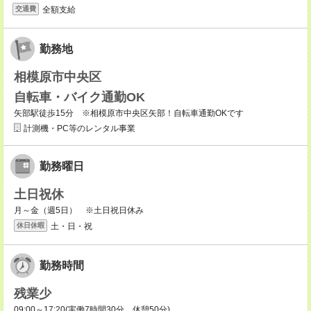
全額支給
交通費
勤務地
相模原市中央区
自転車・バイク通勤OK
矢部駅徒歩15分 ※相模原市中央区矢部！自転車通勤OKです
計測機・PC等のレンタル事業
勤務曜日
土日祝休
月～金（週5日） ※土日祝日休み
土・日・祝
休日休暇
勤務時間
残業少
09:00～17:20(実働7時間30分 休憩50分)