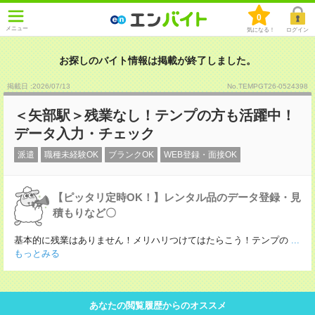
0
メニュー
気になる！
ログイン
お探しのバイト情報は掲載が終了しました。
掲載日 :2026
/
07
/
13
No.TEMPGT26-0524398
＜矢部駅＞残業なし！テンプの方も活躍中！
データ入力・チェック
派遣
職種未経験OK
ブランクOK
WEB登録・面接OK
【ピッタリ定時OK！】レンタル品のデータ登録・見
積もりなど〇
基本的に残業はありません！メリハリつけてはたらこう！テンプの
...
もっとみる
あなたの閲覧履歴からのオススメ