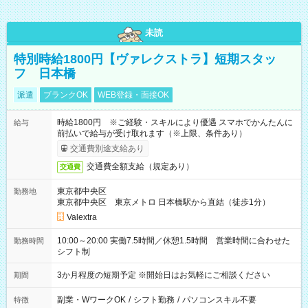
未読
特別時給1800円【ヴァレクストラ】短期スタッ
フ 日本橋
派遣
ブランクOK
WEB登録・面接OK
時給1800円 ※ご経験・スキルにより優遇 スマホでかんたんに
給与
前払いで給与が受け取れます（※上限、条件あり）
交通費別途支給あり
交通費全額支給（規定あり）
交通費
東京都中央区
勤務地
東京都中央区 東京メトロ 日本橋駅から直結（徒歩1分）
Valextra
10:00～20:00 実働7.5時間／休憩1.5時間 営業時間に合わせた
勤務時間
シフト制
3か月程度の短期予定 ※開始日はお気軽にご相談ください
期間
副業・WワークOK
/
シフト勤務
/
パソコンスキル不要
特徴