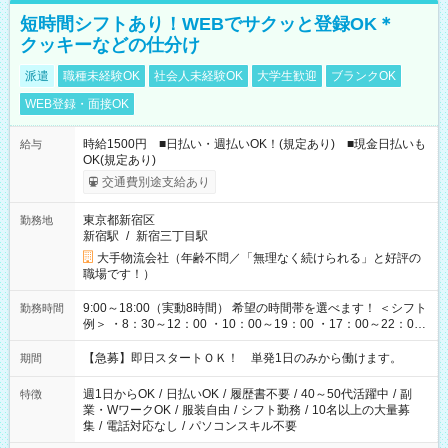
短時間シフトあり！WEBでサクッと登録OK＊
クッキーなどの仕分け
派遣
職種未経験OK
社会人未経験OK
大学生歓迎
ブランクOK
WEB登録・面接OK
時給1500円 ■日払い・週払いOK！(規定あり) ■現金日払いも
給与
OK(規定あり)
交通費別途支給あり
東京都新宿区
勤務地
新宿駅
/
新宿三丁目駅
大手物流会社（年齢不問／「無理なく続けられる」と好評の
職場です！）
9:00～18:00（実動8時間） 希望の時間帯を選べます！ ＜シフト
勤務時間
例＞ ・8：30～12：00 ・10：00～19：00 ・17：00～22：00
・13：00～22：00 ・22：00～翌6：00 など
【急募】即日スタートＯＫ！ 単発1日のみから働けます。
期間
週1日からOK
/
日払いOK
/
履歴書不要
/
40～50代活躍中
/
副
特徴
業・WワークOK
/
服装自由
/
シフト勤務
/
10名以上の大量募
集
/
電話対応なし
/
パソコンスキル不要