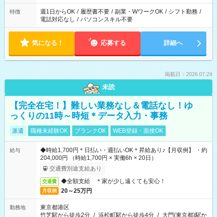
週1日からOK
/
履歴書不要
/
副業・WワークOK
/
シフト勤務
/
特徴
電話対応なし
/
パソコンスキル不要
気になる！
応募する
詳細へ
掲載日：2026.07.29
未読
【完全在宅！】難しい業務なし＆電話なし！ゆ
っくりの11時～時短＊データ入力・事務
派遣
職種未経験OK
ブランクOK
WEB登録・面接OK
◆時給1,700円＊日払い・週払いOK＊昇給あり♪【月収例】 ・約
給与
204,000円 （時給1,700円 × 実働6h × 20日）
交通費別途支給あり
◆全額支給 ＊家が少し遠くても安心！
交通費
20～25万円
月収例
東京都港区
勤務地
竹芝駅から徒歩2分
/
浜松町駅から徒歩4分
/
大門(東京都)駅か