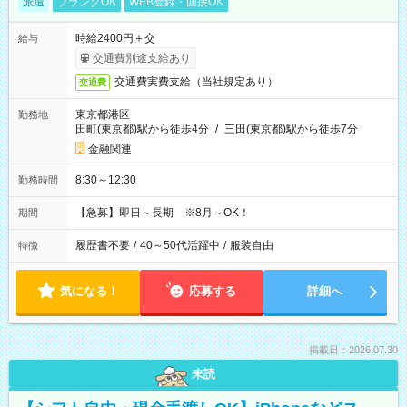
派遣
ブランクOK
WEB登録・面接OK
時給2400円＋交
給与
交通費別途支給あり
交通費実費支給（当社規定あり）
交通費
東京都港区
勤務地
田町(東京都)駅から徒歩4分
/
三田(東京都)駅から徒歩7分
金融関連
8:30～12:30
勤務時間
【急募】即日～長期 ※8月～OK！
期間
履歴書不要
/
40～50代活躍中
/
服装自由
特徴
気になる！
応募する
詳細へ
掲載日：2026.07.30
未読