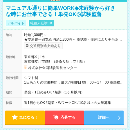
マニュアル通りに簡単WORK◆未経験から好き
な時にお仕事できる！単発OK◎試験監督
アルバイト
職種未経験OK
時給1,300円～
給与
★交通費一部支給 時給1,300円～ ※試験・役割により手当あり
※勤務回数により昇給あり 【即給（前払い）オプションあ
交通費別途支給あり
り！】 希望される場合、勤務から1週間ほどで給与の一部を受け
取れます。 ※手数料418円がかかります。 【過去試験日の収入
東京都立川市
勤務地
例】 ・河合塾模擬試験 8:30～17:30（休憩1時間） 時給1,300円
東京都立川市曙町（最寄り駅：立川駅）
×8時間＝日収10,400円＋交通費 ※当日の役割により時給＋100
円の場合あり ・国家試験 7:00～13:30（休憩なし） 時給1,300
株式会社全国試験運営センター
円（役割手当＋100円）×6時間＝日収8,400円＋交通費 【試用期
間】試用期間なし
シフト制
勤務時間
1日あたりの実働時間：最大7時間/日 09：00～17：00 ※勤務時
間は 試験により異なります。
単発・1日のみOK / 短期（1ヶ月以内）
期間
週1日からOK / 副業・WワークOK / 10名以上の大量募集
特徴
気になる！
応募する
詳細へ