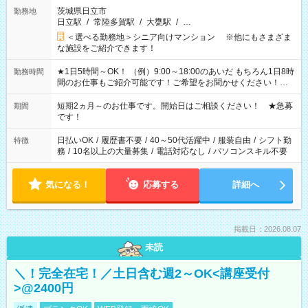
茨城県日立市
勤務地
日立駅
/
常陸多賀駅
/
大甕駅
/
…
＜選べる勤務地＞シニア向けマンション ※他にもさまざま
な施設をご紹介できます！
★1日5時間～OK！ （例）9:00～18:00のあいだ もちろん1日8時
勤務時間
間のお仕事もご紹介可能です！ご希望をお聞かせください！★
家庭の都合でお休みが必要な場合も遠慮なくご相談ください。
※週最低15時間以上の勤務が必要です
短期2ヵ月～のお仕事です。開始日はご相談ください！ ★急募
期間
です！
日払いOK
/
履歴書不要
/
40～50代活躍中
/
服装自由
/
シフト勤
特徴
務
/
10名以上の大量募集
/
電話対応なし
/
パソコンスキル不要
気になる！
応募する
詳細へ
掲載日：2026.08.07
未読
＼！完全在宅！／土日含む週2～OK<講座受付
>@2400円