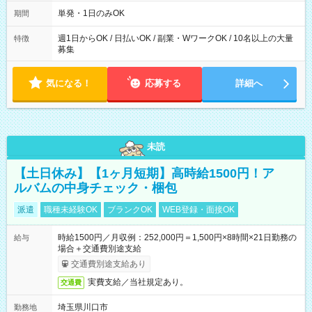
～21：00
単発・1日のみOK
期間
週1日からOK / 日払いOK / 副業・WワークOK / 10名以上の大量
特徴
募集
気になる！
応募する
詳細へ
未読
【土日休み】【1ヶ月短期】高時給1500円！ア
ルバムの中身チェック・梱包
派遣
職種未経験OK
ブランクOK
WEB登録・面接OK
時給1500円／月収例：252,000円＝1,500円×8時間×21日勤務の
給与
場合＋交通費別途支給
交通費別途支給あり
実費支給／当社規定あり。
交通費
埼玉県川口市
勤務地