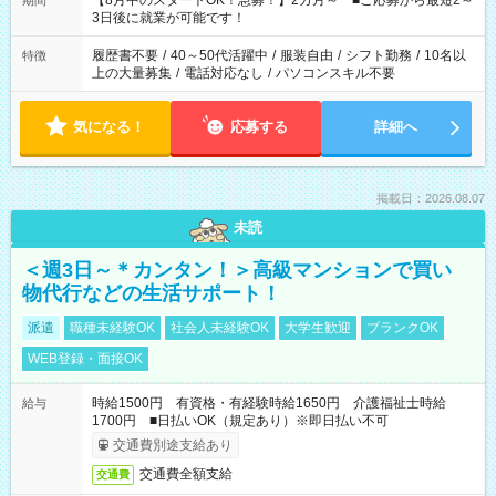
【8月中のスタートOK！急募！】2カ月～ ■ご応募から最短2～
期間
ね。 ※Wワーク希望の方へ 今ご覧のお仕事で希望する勤務時間
3日後に就業が可能です！
と、もう1つのお仕事の勤務時間。 合計で週40時間を超える場
合は応募できません。
履歴書不要
/
40～50代活躍中
/
服装自由
/
シフト勤務
/
10名以
特徴
上の大量募集
/
電話対応なし
/
パソコンスキル不要
気になる！
応募する
詳細へ
掲載日：2026.08.07
未読
＜週3日～＊カンタン！＞高級マンションで買い
物代行などの生活サポート！
派遣
職種未経験OK
社会人未経験OK
大学生歓迎
ブランクOK
WEB登録・面接OK
時給1500円 有資格・有経験時給1650円 介護福祉士時給
給与
1700円 ■日払いOK（規定あり）※即日払い不可
交通費別途支給あり
交通費全額支給
交通費