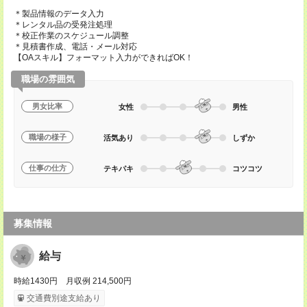
＊製品情報のデータ入力
＊レンタル品の受発注処理
＊校正作業のスケジュール調整
＊見積書作成、電話・メール対応
【OAスキル】フォーマット入力ができればOK！
職場の雰囲気
男女比率
女性
男性
職場の様子
活気あり
しずか
仕事の仕方
テキパキ
コツコツ
募集情報
給与
時給1430円 月収例 214,500円
交通費別途支給あり