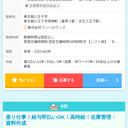
いOK！（規定あり） ┗働いたその日に現金GET♪ お仕事後はコ
交通費別途支給あり
ンビニATMから 日払い分を引き落とせます！ 【試用期間】試
用期間なし
東京都八王子市
勤務地
東京都八王子市明神町（最寄り駅：京王八王子駅）
株式会社ワンベルウッズ
勤務時間は指定なし
勤務時間
変形労働時間制 想定労働時間160時間/月 【シフト例】 ・8：00
～21：00
単発・1日のみOK
期間
週1日からOK / 日払いOK / 副業・WワークOK / 10名以上の大量
特徴
募集
気になる！
応募する
詳細へ
未読
座り仕事！給与即払いOK！高時給！在庫管理・
資料作成