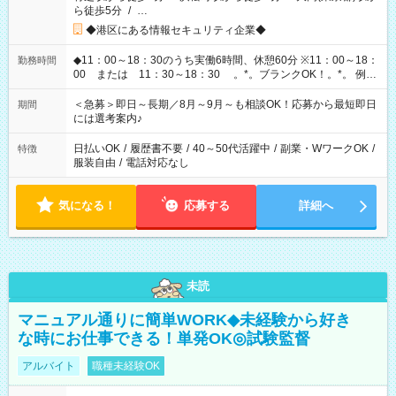
ら徒歩5分
/
…
◆港区にある情報セキュリティ企業◆
◆11：00～18：30のうち実働6時間、休憩60分 ※11：00～18：
勤務時間
00 または 11：30～18：30 。*。ブランクOK！。*。 例え
ば前職が、 在宅/財団法人/事務/コールセンター/受付/販売/カフェ
スタッフ スイーツ販売/ホテルフロント/化粧品販売/など 様々な
＜急募＞即日～長期／8月～9月～も相談OK！応募から最短即日
期間
業界から入社して活躍されています♪
には選考案内♪
日払いOK
/
履歴書不要
/
40～50代活躍中
/
副業・WワークOK
/
特徴
服装自由
/
電話対応なし
気になる！
応募する
詳細へ
未読
マニュアル通りに簡単WORK◆未経験から好き
な時にお仕事できる！単発OK◎試験監督
アルバイト
職種未経験OK