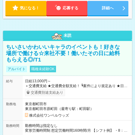
気になる！
応募する
詳細へ
未読
ちいさいかわいいキャラのイベントも！好きな
場所で働ける☆来社不要！働いたその日に給料
もらえる◎/T1
アルバイト
職種未経験OK
日給13,000円～
給与
＋交通費支給 ★交通費全額支給！ ┗案件により規定あり ★日払
いOK！（規定あり） ┗働いたその日に現金GET♪ お仕事後はコ
交通費別途支給あり
ンビニATMから 日払い分を引き落とせます！ 【試用期間】試
用期間なし
東京都町田市
勤務地
東京都町田市原町田（最寄り駅：町田駅）
株式会社ワンベルウッズ
勤務時間は指定なし
勤務時間
変形労働時間制 想定労働時間160時間/月 【シフト例】 ・8：00