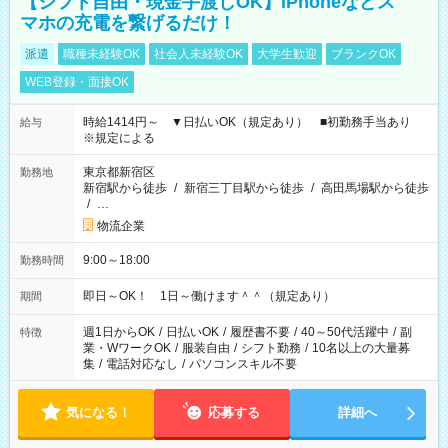
【シフト自由・現金手渡しOK】iPhoneなどス
マホの充電を繋げるだけ！
派遣
職種未経験OK
社会人未経験OK
大学生歓迎
ブランクOK
WEB登録・面接OK
時給1414円～ ▼日払いOK（規定あり） ■初勤務手当あり
給与
※規定による
東京都新宿区
勤務地
新宿駅から徒歩
/
新宿三丁目駅から徒歩
/
高田馬場駅から徒歩
/
…
物流企業
9:00～18:00
勤務時間
即日～OK！ 1日～働けます＾＾（規定あり）
期間
週1日からOK
/
日払いOK
/
履歴書不要
/
40～50代活躍中
/
副
特徴
業・WワークOK
/
服装自由
/
シフト勤務
/
10名以上の大量募
集
/
電話対応なし
/
パソコンスキル不要
気になる！
応募する
詳細へ