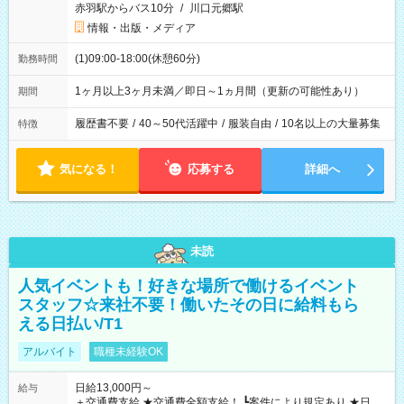
赤羽駅からバス10分
/
川口元郷駅
情報・出版・メディア
(1)09:00-18:00(休憩60分)
勤務時間
1ヶ月以上3ヶ月未満／即日～1ヵ月間（更新の可能性あり）
期間
履歴書不要
/
40～50代活躍中
/
服装自由
/
10名以上の大量募集
特徴
気になる！
応募する
詳細へ
未読
人気イベントも！好きな場所で働けるイベント
スタッフ☆来社不要！働いたその日に給料もら
える日払い/T1
アルバイト
職種未経験OK
日給13,000円～
給与
＋交通費支給 ★交通費全額支給！ ┗案件により規定あり ★日払