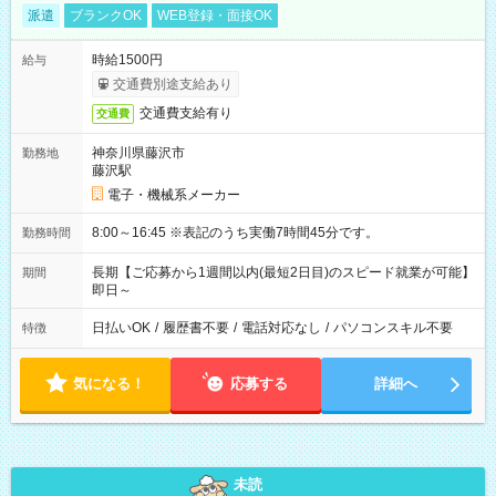
派遣
ブランクOK
WEB登録・面接OK
時給1500円
給与
交通費別途支給あり
交通費支給有り
交通費
神奈川県藤沢市
勤務地
藤沢駅
電子・機械系メーカー
8:00～16:45 ※表記のうち実働7時間45分です。
勤務時間
長期【ご応募から1週間以内(最短2日目)のスピード就業が可能】
期間
即日～
日払いOK
/
履歴書不要
/
電話対応なし
/
パソコンスキル不要
特徴
気になる！
応募する
詳細へ
未読