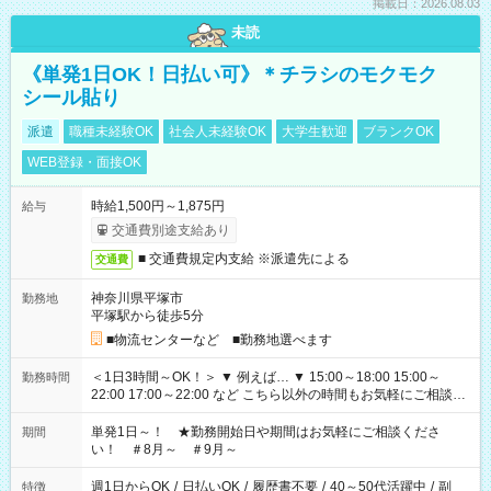
掲載日：2026.08.03
未読
《単発1日OK！日払い可》＊チラシのモクモク
シール貼り
派遣
職種未経験OK
社会人未経験OK
大学生歓迎
ブランクOK
WEB登録・面接OK
時給1,500円～1,875円
給与
交通費別途支給あり
■ 交通費規定内支給 ※派遣先による
交通費
神奈川県平塚市
勤務地
平塚駅から徒歩5分
■物流センターなど ■勤務地選べます
＜1日3時間～OK！＞ ▼ 例えば… ▼ 15:00～18:00 15:00～
勤務時間
22:00 17:00～22:00 など こちら以外の時間もお気軽にご相談く
ださい！
単発1日～！ ★勤務開始日や期間はお気軽にご相談くださ
期間
い！ ＃8月～ ＃9月～
週1日からOK
/
日払いOK
/
履歴書不要
/
40～50代活躍中
/
副
特徴