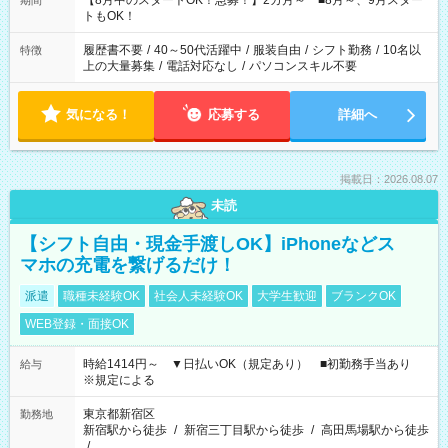
【8月中のスタートOK！急募！】2カ月～ ■8月～、9月スター
期間
ね。 ※Wワーク希望の方へ 今ご覧のお仕事で希望する勤務時間
トもOK！
と、もう1つのお仕事の勤務時間。 合計で週40時間を超える場
合は応募できません。
履歴書不要
/
40～50代活躍中
/
服装自由
/
シフト勤務
/
10名以
特徴
上の大量募集
/
電話対応なし
/
パソコンスキル不要
気になる！
応募する
詳細へ
掲載日：2026.08.07
未読
【シフト自由・現金手渡しOK】iPhoneなどス
マホの充電を繋げるだけ！
派遣
職種未経験OK
社会人未経験OK
大学生歓迎
ブランクOK
WEB登録・面接OK
時給1414円～ ▼日払いOK（規定あり） ■初勤務手当あり
給与
※規定による
東京都新宿区
勤務地
新宿駅から徒歩
/
新宿三丁目駅から徒歩
/
高田馬場駅から徒歩
/
…