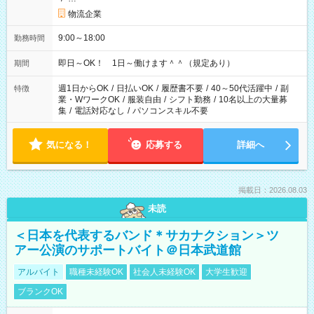
物流企業
9:00～18:00
勤務時間
即日～OK！ 1日～働けます＾＾（規定あり）
期間
週1日からOK
/
日払いOK
/
履歴書不要
/
40～50代活躍中
/
副
特徴
業・WワークOK
/
服装自由
/
シフト勤務
/
10名以上の大量募
集
/
電話対応なし
/
パソコンスキル不要
気になる！
応募する
詳細へ
掲載日：2026.08.03
未読
＜日本を代表するバンド＊サカナクション＞ツ
アー公演のサポートバイト＠日本武道館
アルバイト
職種未経験OK
社会人未経験OK
大学生歓迎
ブランクOK