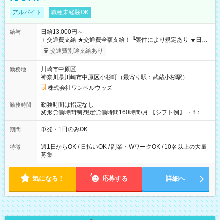
アルバイト
職種未経験OK
日給13,000円～
給与
＋交通費支給 ★交通費全額支給！ ┗案件により規定あり ★日払
いOK！（規定あり） ┗働いたその日に現金GET♪ お仕事後はコ
交通費別途支給あり
ンビニATMから 日払い分を引き落とせます！ 【試用期間】試
用期間なし
川崎市中原区
勤務地
神奈川県川崎市中原区小杉町（最寄り駅：武蔵小杉駅）
株式会社ワンベルウッズ
勤務時間は指定なし
勤務時間
変形労働時間制 想定労働時間160時間/月 【シフト例】 ・8：00
～21：00
単発・1日のみOK
期間
週1日からOK / 日払いOK / 副業・WワークOK / 10名以上の大量
特徴
募集
気になる！
応募する
詳細へ