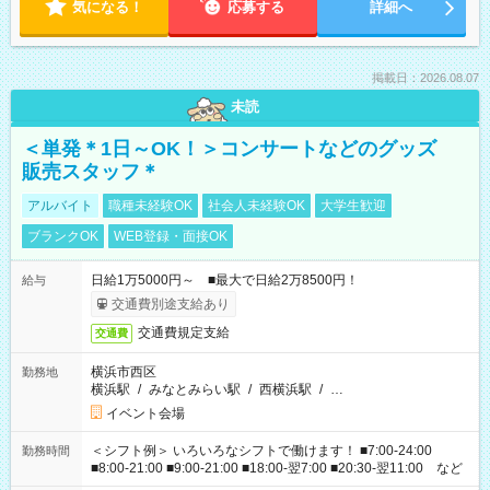
気になる！
応募する
詳細へ
掲載日：2026.08.07
未読
＜単発＊1日～OK！＞コンサートなどのグッズ
販売スタッフ＊
アルバイト
職種未経験OK
社会人未経験OK
大学生歓迎
ブランクOK
WEB登録・面接OK
日給1万5000円～ ■最大で日給2万8500円！
給与
交通費別途支給あり
交通費規定支給
交通費
横浜市西区
勤務地
横浜駅
/
みなとみらい駅
/
西横浜駅
/
…
イベント会場
＜シフト例＞ いろいろなシフトで働けます！ ■7:00-24:00
勤務時間
■8:00-21:00 ■9:00-21:00 ■18:00-翌7:00 ■20:30-翌11:00 など