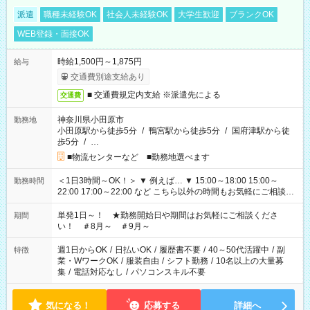
派遣
職種未経験OK
社会人未経験OK
大学生歓迎
ブランクOK
WEB登録・面接OK
時給1,500円～1,875円
給与
交通費別途支給あり
■ 交通費規定内支給 ※派遣先による
交通費
神奈川県小田原市
勤務地
小田原駅から徒歩5分
/
鴨宮駅から徒歩5分
/
国府津駅から徒
歩5分
/
…
■物流センターなど ■勤務地選べます
＜1日3時間～OK！＞ ▼ 例えば… ▼ 15:00～18:00 15:00～
勤務時間
22:00 17:00～22:00 など こちら以外の時間もお気軽にご相談く
ださい！
単発1日～！ ★勤務開始日や期間はお気軽にご相談くださ
期間
い！ ＃8月～ ＃9月～
週1日からOK
/
日払いOK
/
履歴書不要
/
40～50代活躍中
/
副
特徴
業・WワークOK
/
服装自由
/
シフト勤務
/
10名以上の大量募
集
/
電話対応なし
/
パソコンスキル不要
気になる！
応募する
詳細へ