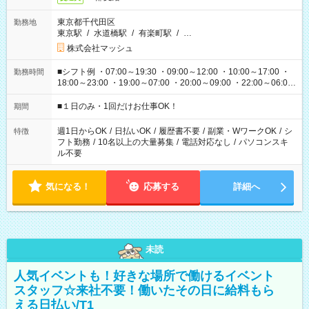
東京都千代田区
勤務地
東京駅
/
水道橋駅
/
有楽町駅
/
…
株式会社マッシュ
■シフト例 ・07:00～19:30 ・09:00～12:00 ・10:00～17:00 ・
勤務時間
18:00～23:00 ・19:00～07:00 ・20:00～09:00 ・22:00～06:00
etc ★最短で3時間で5,120円のお仕事から 15時間で2万円近く稼
げるお仕事も！ ご希望のお時間に合わせてご紹介！ ※シフトは
■１日のみ・1回だけお仕事OK！
期間
現場によって異なります。 ※勿論、休憩時間はあるのでご安心
ください！
週1日からOK
/
日払いOK
/
履歴書不要
/
副業・WワークOK
/
シ
特徴
フト勤務
/
10名以上の大量募集
/
電話対応なし
/
パソコンスキ
ル不要
気になる！
応募する
詳細へ
未読
人気イベントも！好きな場所で働けるイベント
スタッフ☆来社不要！働いたその日に給料もら
える日払い/T1