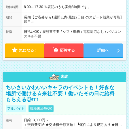
8:00～17:30 ※表記のうち実働8時間です。
勤務時間
長期【ご応募から1週間以内(最短2日目)のスピード就業が可能】
期間
即日～
日払いOK
/
履歴書不要
/
シフト勤務
/
電話対応なし
/
パソコン
特徴
スキル不要
気になる！
応募する
詳細へ
未読
ちいさいかわいいキャラのイベントも！好きな
場所で働ける☆来社不要！働いたその日に給料
もらえる◎/T1
アルバイト
職種未経験OK
日給13,000円～
給与
＋交通費支給 ★交通費全額支給！ ┗案件により規定あり ★日払