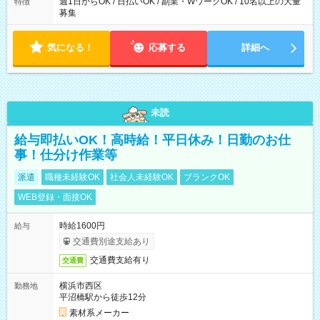
週1日からOK / 日払いOK / 副業・WワークOK / 10名以上の大量
特徴
募集
気になる！
応募する
詳細へ
未読
給与即払いOK！高時給！平日休み！日勤のお仕
事！仕分け作業等
派遣
職種未経験OK
社会人未経験OK
ブランクOK
WEB登録・面接OK
時給1600円
給与
交通費別途支給あり
交通費支給有り
交通費
横浜市西区
勤務地
平沼橋駅から徒歩12分
素材系メーカー