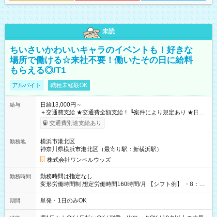
未読
ちいさいかわいいキャラのイベントも！好きな
場所で働ける☆来社不要！働いたその日に給料
もらえる◎/T1
アルバイト
職種未経験OK
日給13,000円～
給与
＋交通費支給 ★交通費全額支給！ ┗案件により規定あり ★日払
いOK！（規定あり） ┗働いたその日に現金GET♪ お仕事後はコ
交通費別途支給あり
ンビニATMから 日払い分を引き落とせます！ 【試用期間】試
用期間なし
横浜市港北区
勤務地
神奈川県横浜市港北区（最寄り駅：新横浜駅）
株式会社ワンベルウッズ
勤務時間は指定なし
勤務時間
変形労働時間制 想定労働時間160時間/月 【シフト例】 ・8：00
～21：00
単発・1日のみOK
期間