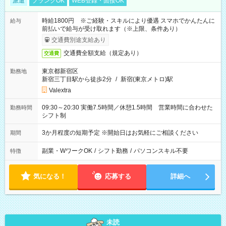
派遣
ブランクOK
WEB登録・面接OK
時給1800円 ※ご経験・スキルにより優遇 スマホでかんたんに
給与
前払いで給与が受け取れます（※上限、条件あり）
交通費別途支給あり
交通費全額支給（規定あり）
交通費
東京都新宿区
勤務地
新宿三丁目駅から徒歩2分
/
新宿(東京メトロ)駅
Valextra
09:30～20:30 実働7.5時間／休憩1.5時間 営業時間に合わせた
勤務時間
シフト制
3か月程度の短期予定 ※開始日はお気軽にご相談ください
期間
副業・WワークOK
/
シフト勤務
/
パソコンスキル不要
特徴
気になる！
応募する
詳細へ
未読