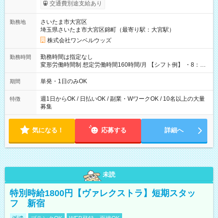
いOK！（規定あり） ┗働いたその日に現金GET♪ お仕事後はコ
交通費別途支給あり
ンビニATMから 日払い分を引き落とせます！ 【試用期間】試
用期間なし
さいたま市大宮区
勤務地
埼玉県さいたま市大宮区錦町（最寄り駅：大宮駅）
株式会社ワンベルウッズ
勤務時間は指定なし
勤務時間
変形労働時間制 想定労働時間160時間/月 【シフト例】 ・8：00
～21：00
単発・1日のみOK
期間
週1日からOK / 日払いOK / 副業・WワークOK / 10名以上の大量
特徴
募集
気になる！
応募する
詳細へ
未読
特別時給1800円【ヴァレクストラ】短期スタッ
フ 新宿