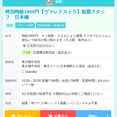
未読
特別時給1800円【ヴァレクストラ】短期スタッ
フ 日本橋
派遣
ブランクOK
WEB登録・面接OK
時給1800円 ※ご経験・スキルにより優遇 スマホでかんたんに
給与
前払いで給与が受け取れます（※上限、条件あり）
交通費別途支給あり
交通費全額支給（規定あり）
交通費
東京都中央区
勤務地
東京都中央区 東京メトロ 日本橋駅から直結（徒歩1分）
Valextra
10:00～20:00 実働7.5時間／休憩1.5時間 営業時間に合わせた
勤務時間
シフト制
3か月程度の短期予定 ※開始日はお気軽にご相談ください
期間
副業・WワークOK
/
シフト勤務
/
パソコンスキル不要
特徴
気になる！
応募する
詳細へ