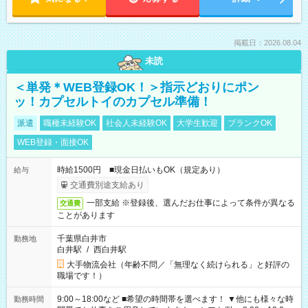
掲載日：2026.08.04
未読
＜単発＊WEB登録OK！＞指示どおりにポン
ッ！カプセルトイのカプセル準備！
派遣
職種未経験OK
社会人未経験OK
大学生歓迎
ブランクOK
WEB登録・面接OK
時給1500円 ■現金日払いもOK（規定あり）
給与
交通費別途支給あり
一部支給 ※登録後、選んだお仕事によって条件が異なる
交通費
ことがあります
千葉県白井市
勤務地
白井駅
/
西白井駅
大手物流会社（年齢不問／「無理なく続けられる」と好評の
職場です！）
9:00～18:00など ■希望の時間帯を選べます！ ▼他にも様々な時
勤務時間