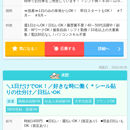
間帯でお仕事をご用意しています！ ＜シフト例＞ 8:30～12:00
17:00～22:00 13:00～22:00 22:00～翌6:00 など
≪急募≫1日のみの単発からOK！ 即日スタートもOK！ ＃7
期間
月～ ＃8月～
週1日からOK
/
日払いOK
/
履歴書不要
/
40～50代活躍中
/
副
特徴
業・WワークOK
/
服装自由
/
シフト勤務
/
10名以上の大量募
集
/
電話対応なし
/
パソコンスキル不要
気になる！
応募する
詳細へ
掲載日：2026.08.05
未読
＼1日だけでOK！／好きな時に働く＊シール貼
りの仕分け／日払いOK
派遣
職種未経験OK
社会人未経験OK
大学生歓迎
ブランクOK
WEB登録・面接OK
時給1400円 ■日払い・週払いOK！(規定あり) ■現金日払いも
給与
OK（規定あり）