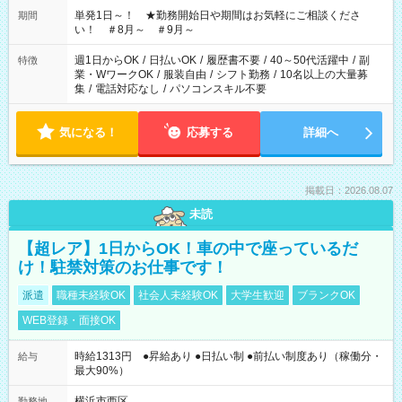
単発1日～！ ★勤務開始日や期間はお気軽にご相談くださ
期間
い！ ＃8月～ ＃9月～
週1日からOK
/
日払いOK
/
履歴書不要
/
40～50代活躍中
/
副
特徴
業・WワークOK
/
服装自由
/
シフト勤務
/
10名以上の大量募
集
/
電話対応なし
/
パソコンスキル不要
気になる！
応募する
詳細へ
掲載日：2026.08.07
未読
【超レア】1日からOK！車の中で座っているだ
け！駐禁対策のお仕事です！
派遣
職種未経験OK
社会人未経験OK
大学生歓迎
ブランクOK
WEB登録・面接OK
時給1313円 ●昇給あり ●日払い制 ●前払い制度あり（稼働分・
給与
最大90%）
横浜市西区
勤務地