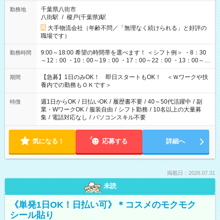
千葉県八街市
勤務地
八街駅
/
榎戸(千葉県)駅
大手物流会社（年齢不問／「無理なく続けられる」と好評の
職場です）
9:00～18:00 希望の時間帯を選べます！ ＜シフト例＞ ・8：30
勤務時間
～12：00 ・10：00～19：00 ・17：00～22：00 ・13：00～
22：00 ・22：00～翌6：00 など
【急募】1日のみOK！ 即日スタートもOK！ ＜Ｗワークや扶
期間
養内での勤務もＯＫです＞
週1日からOK
/
日払いOK
/
履歴書不要
/
40～50代活躍中
/
副
特徴
業・WワークOK
/
服装自由
/
シフト勤務
/
10名以上の大量募
集
/
電話対応なし
/
パソコンスキル不要
気になる！
応募する
詳細へ
掲載日：2026.07.31
未読
《単発1日OK！日払い可》＊コスメのモクモク
シール貼り