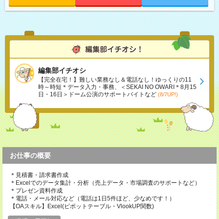
編集部イチオシ
【完全在宅！】難しい業務なし＆電話なし！ゆっくりの11
時～時短＊データ入力・事務、＜SEKAI NO OWARI＊8月15
日・16日＞ドーム公演のサポートバイトなど
(8/7UP!)
お仕事の概要
＊見積書・請求書作成
＊Excelでのデータ集計・分析（売上データ・市場調査のサポートなど）
＊プレゼン資料作成
＊電話・メール対応など（電話は1日5件ほど、少なめです！）
【OAスキル】Excel(ピボットテーブル・VlookUP関数)