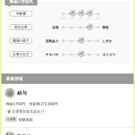
職場の雰囲気
年齢層
20代
30
40
50
60
男女比率
女性
男性
職場の様子
活気あり
しずか
仕事の仕方
テキパキ
コツコツ
募集情報
給与
時給1700円 月収例 272,000円
交通費別途支給あり
全額支給
交通費