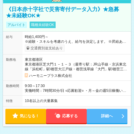
《日本赤十字社で災害寄付データ入力》★急募
★未経験OK★
アルバイト
職種未経験OK
時給1,400円～
給与
※経験・スキルを考慮のうえ、給与を決定します。 ※昇給あり
（勤務実績・評価による） ※残業が発生した場合は、時間外手
交通費別途支給あり
当を全額支給します。 ※交通費支給（月額上限50,000円／当社
規定による） ※給与は月末締め、翌月15日払いです。 ※試用期
東京都港区
勤務地
間中も給与・待遇に変更はありません。 【試用期間】試用期間
東京都港区芝大門１－１－３（最寄り駅：JR山手線・京浜東北
あり 試用期間の長さ：1ヶ月 雇用形態、給与は本採用時と同じ
線「浜松町」駅/都営大江戸線・都営浅草線「⼤⾨」駅/都営三田
です。 試用期間中は、健康保険などの福利厚生の一部が制限さ
線「御成⾨」駅）
れる可能性があります。
ハーモニープラス株式会社
9:00～17:30
勤務時間
実働時間：7時間30分/日 ○応募歓迎○ ・月～金の週5日稼働いた
だける方 ・実働時間：7.5時間（休憩1時間）
10名以上の大量募集
特徴
気になる！
応募する
詳細へ