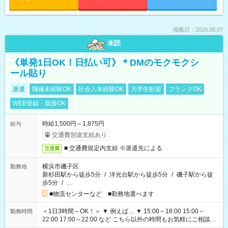
掲載日：2026.08.07
未読
《単発1日OK！日払い可》＊DMのモクモクシ
ール貼り
派遣
職種未経験OK
社会人未経験OK
大学生歓迎
ブランクOK
WEB登録・面接OK
時給1,500円～1,875円
給与
交通費別途支給あり
■ 交通費規定内支給 ※派遣先による
交通費
横浜市磯子区
勤務地
新杉田駅から徒歩5分
/
洋光台駅から徒歩5分
/
磯子駅から徒
歩5分
/
…
■物流センターなど ■勤務地選べます
＜1日3時間～OK！＞ ▼ 例えば… ▼ 15:00～18:00 15:00～
勤務時間
22:00 17:00～22:00 など こちら以外の時間もお気軽にご相談く
ださい！