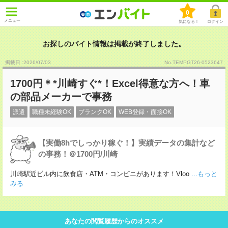
0
メニュー
気になる！
ログイン
お探しのバイト情報は掲載が終了しました。
掲載日 :2026
/
07
/
03
No.TEMPGT26-0523647
1700円＊*川崎すぐ*！Excel得意な方へ！車
の部品メーカーで事務
派遣
職種未経験OK
ブランクOK
WEB登録・面接OK
【実働8hでしっかり稼ぐ！】実績データの集計など
の事務！＠1700円/川崎
川崎駅近ビル内に飲食店・ATM・コンビニがあります！Vloo
...もっと
みる
あなたの閲覧履歴からのオススメ