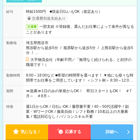
時給1500円 ■現金日払いもOK（規定あり）
給与
交通費別途支給あり
一部支給 ※登録後、選んだお仕事によって条件が異なる
交通費
ことがあります
埼玉県熊谷市
勤務地
熊谷駅から徒歩5分
/
籠原駅から徒歩5分
/
上熊谷駅から徒歩5
分
/
…
大手物流会社（年齢不問／「無理なく続けられる」と好評の
職場です！）
9:00～18:00など ■希望の時間帯を選べます！ ▼他にも様々な時
勤務時間
間帯でお仕事をご用意しています！ ＜シフト例＞ 8:30～12:00
17:00～22:00 13:00～22:00 22:00～翌6:00 など
≪急募≫1日のみの単発からOK！ 即日スタートもOK！ ＃7
期間
月～ ＃8月～
週1日からOK
/
日払いOK
/
履歴書不要
/
40～50代活躍中
/
副
特徴
業・WワークOK
/
服装自由
/
シフト勤務
/
10名以上の大量募
集
/
電話対応なし
/
パソコンスキル不要
気になる！
応募する
詳細へ