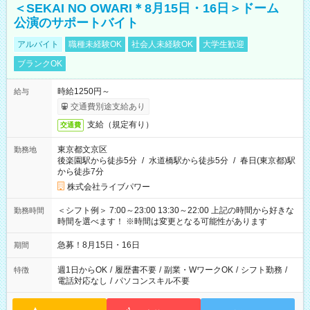
＜SEKAI NO OWARI＊8月15日・16日＞ドーム
公演のサポートバイト
アルバイト
職種未経験OK
社会人未経験OK
大学生歓迎
ブランクOK
時給1250円～
給与
交通費別途支給あり
支給（規定有り）
交通費
東京都文京区
勤務地
後楽園駅から徒歩5分
/
水道橋駅から徒歩5分
/
春日(東京都)駅
から徒歩7分
株式会社ライブパワー
＜シフト例＞ 7:00～23:00 13:30～22:00 上記の時間から好きな
勤務時間
時間を選べます！ ※時間は変更となる可能性があります
急募！8月15日・16日
期間
週1日からOK
/
履歴書不要
/
副業・WワークOK
/
シフト勤務
/
特徴
電話対応なし
/
パソコンスキル不要