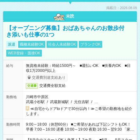
掲載日：2026.08.09
未読
【オープニング募集】おばあちゃんのお散歩付
き添いも仕事の1つ
派遣
職種未経験OK
社会人未経験OK
ブランクOK
WEB登録・面接OK
無資格未経験：時給1500円～ ■週払いOK ■扶養内OK ■日
給与
収1万2000円以上
交通費別途支給あり
交通費全額支給
交通費
川崎市中原区
勤務地
武蔵小杉駅
/
武蔵新城駅
/
元住吉駅
/
…
≪自宅からドアtoドアで30分以内！≫ご希望の勤務地を紹介
します。
9:00～18:00（休憩60分） ■ご希望があれば下記シフトもOK！
勤務時間
早番 7:00～16:00 遅番 10:00～19:00 夜勤 16:30～翌9:30 「家族
と休みを合わせたい」 「余裕を持って夕飯の準備がしたい」
「できれば残業はしたくない」 など、ご希望を教えてください