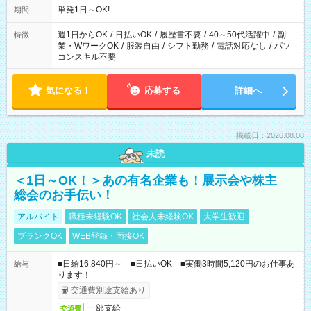
単発1日～OK!
期間
週1日からOK
/
日払いOK
/
履歴書不要
/
40～50代活躍中
/
副
特徴
業・WワークOK
/
服装自由
/
シフト勤務
/
電話対応なし
/
パソ
コンスキル不要
気になる！
応募する
詳細へ
掲載日：2026.08.08
未読
＜1日～OK！＞あの有名企業も！展示会や株主
総会のお手伝い！
アルバイト
職種未経験OK
社会人未経験OK
大学生歓迎
ブランクOK
WEB登録・面接OK
■日給16,840円～ ■日払いOK ■実働3時間5,120円のお仕事あ
給与
ります！
交通費別途支給あり
一部支給
交通費