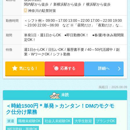
関内駅から徒歩
/
新横浜駅から徒歩
/
横浜駅から徒歩
神奈川の駐禁対策
＜シフト例＞ 09:00～17:00 13:00～22:00 17:00～22:00 19:00
勤務時間
～23:00 22:00～06:00 など ※「昼間だけ」「夜勤だけ」など
の希望OK
単発1日・週1日からOK ●即日勤務OK！ ●春/夏/冬休み期間限
期間
定OK！
週1日からOK
/
日払いOK
/
履歴書不要
/
40～50代活躍中
/
副
特徴
業・WワークOK
/
シフト勤務
気になる！
応募する
詳細へ
掲載日：2026.08.09
未読
＜時給1500円＊単発＞カンタン！DMのモクモ
ク仕分け業務
派遣
職種未経験OK
社会人未経験OK
大学生歓迎
ブランクOK
WEB登録・面接OK