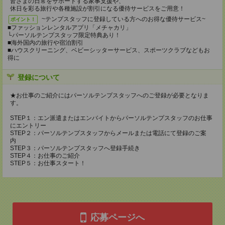
皆さまの日常をサポートする家事支援や、
休日を彩る旅行や各種施設が割引になる優待サービスをご用意！
~テンプスタッフに登録している方へのお得な優待サービス~
ポイント！
■ファッションレンタルアプリ「メチャカリ」
└パーソルテンプスタッフ限定特典あり！
■海外国内の旅行や宿泊割引
■ハウスクリーニング、ベビーシッターサービス、スポーツクラブなどもお
得に
登録について
★お仕事のご紹介にはパーソルテンプスタッフへのご登録が必要となりま
す。
STEP１：エン派遣またはエンバイトからパーソルテンプスタッフのお仕事
にエントリー
STEP２：パーソルテンプスタッフからメールまたは電話にて登録のご案
内
STEP３：パーソルテンプスタッフへ登録手続き
STEP４：お仕事のご紹介
STEP５：お仕事スタート！
応募ページへ