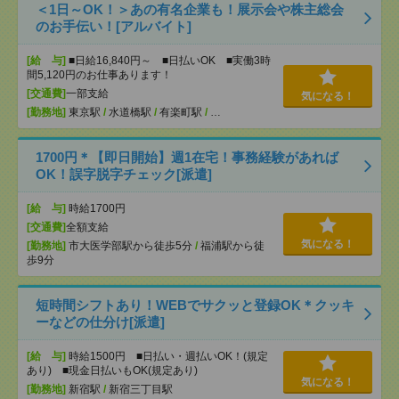
＜1日～OK！＞あの有名企業も！展示会や株主総会
のお手伝い！[アルバイト]
[給 与]
■日給16,840円～ ■日払いOK ■実働3時
間5,120円のお仕事あります！
[交通費]
一部支給
気になる！
[勤務地]
東京駅
/
水道橋駅
/
有楽町駅
/
…
1700円＊【即日開始】週1在宅！事務経験があれば
OK！誤字脱字チェック[派遣]
[給 与]
時給1700円
[交通費]
全額支給
気になる！
[勤務地]
市大医学部駅から徒歩5分
/
福浦駅から徒
歩9分
短時間シフトあり！WEBでサクッと登録OK＊クッキ
ーなどの仕分け[派遣]
[給 与]
時給1500円 ■日払い・週払いOK！(規定
あり) ■現金日払いもOK(規定あり)
気になる！
[勤務地]
新宿駅
/
新宿三丁目駅