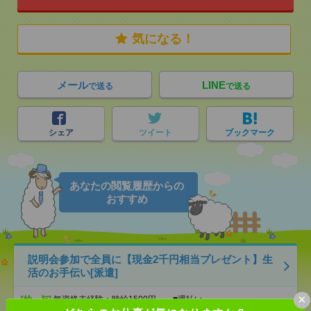
気になる！
メール
LINE
で送る
で送る
シェア
ツイート
ブックマーク
あなたの閲覧履歴からの
おすすめ
説明会参加で全員に【現金2千円相当プレゼント】生
活のお手伝い[派遣]
×
[給 与]
無資格未経験：時給1500円～ ■週払い
OK ■扶養内OK ■日収1万2000円以上