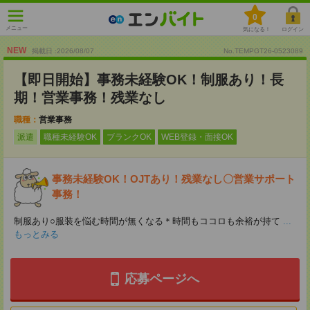
0
メニュー
気になる！
ログイン
NEW
掲載日 :2026
/
08
/
07
No.TEMPGT26-0523089
【即日開始】事務未経験OK！制服あり！長
期！営業事務！残業なし
職種：
営業事務
派遣
職種未経験OK
ブランクOK
WEB登録・面接OK
事務未経験OK！OJTあり！残業なし〇営業サポート
事務！
制服あり○服装を悩む時間が無くなる＊時間もココロも余裕が持て
...
もっとみる
応募ページへ