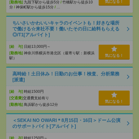
気になる！
[勤務地]
九段下駅から徒歩5分
/
竹橋駅から徒歩10
分
/
神保町駅から徒歩15分
/
…
ちいさいかわいいキャラのイベントも！好きな場所
で働ける☆来社不要！働いたその日に給料もらえる
◎/T1[アルバイト]
[給 与]
日給13,000円～
[勤務地]
神奈川県横浜市港北区（最寄り駅：新横浜
気になる！
駅）
高時給！土日休み！日勤のお仕事！検査、分析業務
[派遣]
[給 与]
時給1500円
[交通費]
交通費支給有り
気になる！
[勤務地]
鳥浜駅から徒歩12分
＜SEKAI NO OWARI＊8月15日・16日＞ドーム公演
のサポートバイト[アルバイト]
[給 与]
時給1250円～