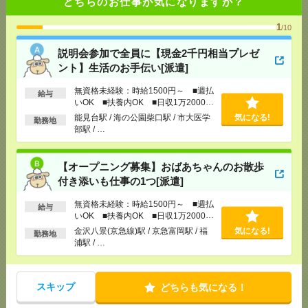
どちらのお仕事が気になりますか？
[交通費]
交通費全額支給
気になる！
1
/10
[勤務地]
能見台駅
/
海の公園柴口駅
/
市大医学部駅
/
…
説明会参加で全員に【現金2千円相当プレゼ
ント】生活のお手伝い[派遣]
【オープニング募集】おばあちゃんのお散歩付き添
いも仕事の1つ[派遣]
無資格未経験：時給1500円～ ■週払
給与
いOK ■扶養内OK ■日収1万2000円
[給 与]
無資格未経験：時給1500円～ ■週払い
以上
能見台駅 / 海の公園柴口駅 / 市大医学
気になる!
勤務地
OK ■扶養内OK ■日収1万2000円以上
部駅 / …
[交通費]
交通費全額支給
気になる！
[勤務地]
金沢八景(京急線)駅
/
京急富岡駅
/
福浦駅
/
…
【オープニング募集】おばあちゃんのお散歩
付き添いも仕事の1つ[派遣]
【未経験OK】選べる就業時間4H～×基本残業なし！
無資格未経験：時給1500円～ ■週払
給与
備品管理・データ入力[派遣]
いOK ■扶養内OK ■日収1万2000円
以上
金沢八景(京急線)駅 / 京急富岡駅 / 福
気になる!
勤務地
[給 与]
時給1600円
浦駅 / …
[交通費]
全額支給
気になる！
[勤務地]
新横浜駅から徒歩4分
スキップ
どちらも気になる！
【シフト自由・現金手渡しOK】iPhoneなどスマホの