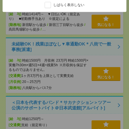
充電を繋げるだけ！[派遣]
しばらく表示しない
[給 与]
時給1414円～ ▼日払いOK（規定あ
り） ■初勤務手当あり ※規定による
[勤務地]
新宿駅から徒歩
/
新宿三丁目駅から徒歩
/
気になる！
高田馬場駅から徒歩
/
…
未経験OK！残業ほぼなし▼車通勤OK＊八街で一般
事務[派遣]
[給 与]
時給1500円 月収例 23万円 時給1500円×
実働7h30m×週5日×4週+残業5h ※月収例を保証す
るものではありません。
[交通費]
1ヶ月3万円を上限として実費支給
気になる！
[月収例]
20～25万円
[勤務地]
八街駅からバス7分
＜日本を代表するバンド＊サカナクション＞ツアー
公演のサポートバイト＠日本武道館[アルバイト]
[給 与]
時給1250円～
[交通費]
支給（規定有り）