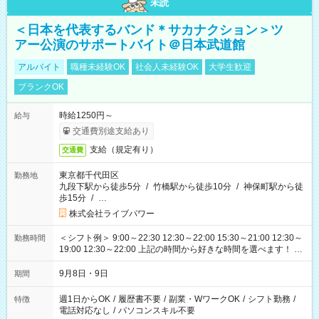
未読
＜日本を代表するバンド＊サカナクション＞ツ
アー公演のサポートバイト＠日本武道館
アルバイト
職種未経験OK
社会人未経験OK
大学生歓迎
ブランクOK
時給1250円～
給与
交通費別途支給あり
支給（規定有り）
交通費
東京都千代田区
勤務地
九段下駅から徒歩5分
/
竹橋駅から徒歩10分
/
神保町駅から徒
歩15分
/
…
株式会社ライブパワー
＜シフト例＞ 9:00～22:30 12:30～22:00 15:30～21:00 12:30～
勤務時間
19:00 12:30～22:00 上記の時間から好きな時間を選べます！ ※
時間は変更となる可能性があります
9月8日・9日
期間
週1日からOK
/
履歴書不要
/
副業・WワークOK
/
シフト勤務
/
特徴
電話対応なし
/
パソコンスキル不要