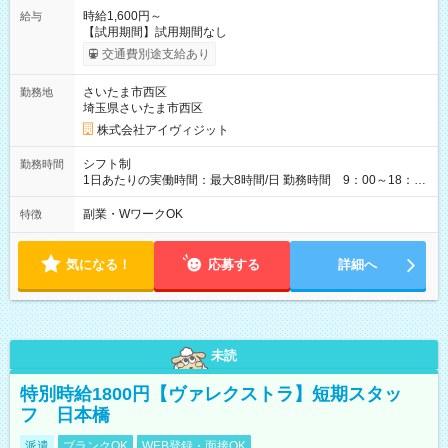
時給1,600円～
給与
【試用期間】試用期間なし
交通費別途支給あり
さいたま市西区
勤務地
埼玉県さいたま市西区
株式会社アイヴィジット
シフト制
勤務時間
1日あたりの実働時間：最大8時間/日 勤務時間 9：00～18：
00(実働8h、休憩1h) 土日祝含む週3日～OK、シフト制 ※もちろ
ん週5日勤務もOK♪ 勤務期間：2026年8月12日～9月9日※リスト
副業・WワークOK
特徴
全件完了で業務終了
気になる！
応募する
詳細へ
未読
特別時給1800円【ヴァレクストラ】短期スタッ
フ 日本橋
派遣
ブランクOK
WEB登録・面接OK