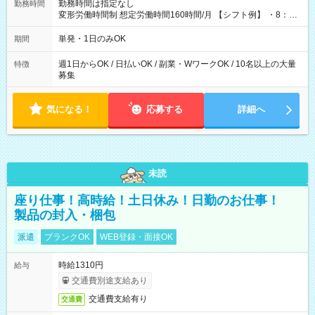
勤務時間は指定なし
勤務時間
変形労働時間制 想定労働時間160時間/月 【シフト例】 ・8：00
～21：00
単発・1日のみOK
期間
週1日からOK / 日払いOK / 副業・WワークOK / 10名以上の大量
特徴
募集
気になる！
応募する
詳細へ
未読
座り仕事！高時給！土日休み！日勤のお仕事！
製品の封入・梱包
派遣
ブランクOK
WEB登録・面接OK
時給1310円
給与
交通費別途支給あり
交通費支給有り
交通費