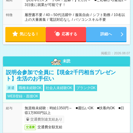
【8月中のスタートOK！急募！】2カ月～ ■ご応募から最短2～
期間
ね。 ※Wワーク希望の方へ 今ご覧のお仕事で希望する勤務時間
3日後に就業が可能です！
と、もう1つのお仕事の勤務時間。 合計で週40時間を超える場
合は応募できません。
履歴書不要
/
40～50代活躍中
/
服装自由
/
シフト勤務
/
10名以
特徴
上の大量募集
/
電話対応なし
/
パソコンスキル不要
気になる！
応募する
詳細へ
掲載日：2026.08.07
未読
説明会参加で全員に【現金2千円相当プレゼン
ト】生活のお手伝い
派遣
職種未経験OK
社会人未経験OK
ブランクOK
WEB登録・面接OK
無資格未経験：時給1350円～ ■週払いOK ■扶養内OK ■日
給与
収1万800円以上
交通費別途支給あり
交通費全額支給
交通費