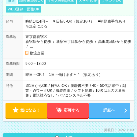
派遣
職種未経験OK
社会人未経験OK
大学生歓迎
ブランクOK
WEB登録・面接OK
時給1414円～ ▼日払いOK（規定あり） ■初勤務手当あり
給与
※規定による
東京都新宿区
勤務地
新宿駅から徒歩
/
新宿三丁目駅から徒歩
/
高田馬場駅から徒歩
/
…
物流企業
9:00～18:00
勤務時間
即日～OK！ 1日～働けます＾＾（規定あり）
期間
週1日からOK
/
日払いOK
/
履歴書不要
/
40～50代活躍中
/
副
特徴
業・WワークOK
/
服装自由
/
シフト勤務
/
10名以上の大量募
集
/
電話対応なし
/
パソコンスキル不要
気になる！
応募する
詳細へ
掲載日：2026.08.03