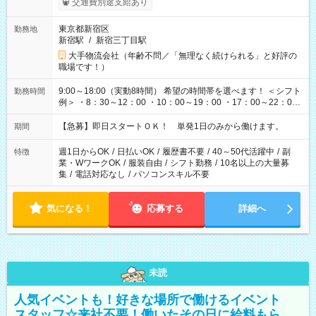
交通費別途支給あり
東京都新宿区
勤務地
新宿駅
/
新宿三丁目駅
大手物流会社（年齢不問／「無理なく続けられる」と好評の
職場です！）
9:00～18:00（実動8時間） 希望の時間帯を選べます！ ＜シフト
勤務時間
例＞ ・8：30～12：00 ・10：00～19：00 ・17：00～22：00
・13：00～22：00 ・22：00～翌6：00 など
【急募】即日スタートＯＫ！ 単発1日のみから働けます。
期間
週1日からOK
/
日払いOK
/
履歴書不要
/
40～50代活躍中
/
副
特徴
業・WワークOK
/
服装自由
/
シフト勤務
/
10名以上の大量募
集
/
電話対応なし
/
パソコンスキル不要
気になる！
応募する
詳細へ
未読
人気イベントも！好きな場所で働けるイベント
スタッフ☆来社不要！働いたその日に給料もら