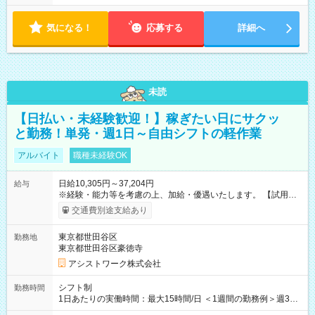
気になる！
応募する
詳細へ
未読
【日払い・未経験歓迎！】稼ぎたい日にサクッ
と勤務！単発・週1日～自由シフトの軽作業
アルバイト
職種未経験OK
日給10,305円～37,204円
給与
※経験・能力等を考慮の上、加給・優遇いたします。 【試用期
間】試用期間なし
交通費別途支給あり
東京都世田谷区
勤務地
東京都世田谷区豪徳寺
アシストワーク株式会社
シフト制
勤務時間
1日あたりの実働時間：最大15時間/日 ＜1週間の勤務例＞週3回
勤務 勤務：月・水・金 休み：火・木・土・日 好きな時にお仕事