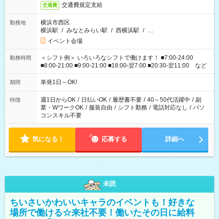
交通費規定支給
交通費
横浜市西区
勤務地
横浜駅
/
みなとみらい駅
/
西横浜駅
/
…
イベント会場
＜シフト例＞ いろいろなシフトで働けます！ ■7:00-24:00
勤務時間
■8:00-21:00 ■9:00-21:00 ■18:00-翌7:00 ■20:30-翌11:00 など
単発1日～OK!
期間
週1日からOK
/
日払いOK
/
履歴書不要
/
40～50代活躍中
/
副
特徴
業・WワークOK
/
服装自由
/
シフト勤務
/
電話対応なし
/
パソ
コンスキル不要
気になる！
応募する
詳細へ
未読
ちいさいかわいいキャラのイベントも！好きな
場所で働ける☆来社不要！働いたその日に給料