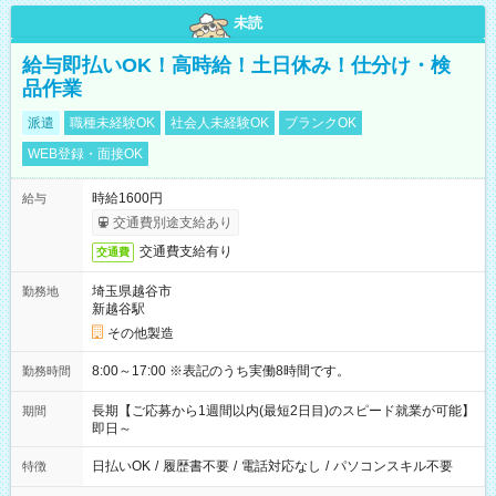
未読
給与即払いOK！高時給！土日休み！仕分け・検
品作業
派遣
職種未経験OK
社会人未経験OK
ブランクOK
WEB登録・面接OK
時給1600円
給与
交通費別途支給あり
交通費支給有り
交通費
埼玉県越谷市
勤務地
新越谷駅
その他製造
8:00～17:00 ※表記のうち実働8時間です。
勤務時間
長期【ご応募から1週間以内(最短2日目)のスピード就業が可能】
期間
即日～
日払いOK
/
履歴書不要
/
電話対応なし
/
パソコンスキル不要
特徴