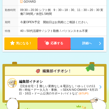
GOYARD
09:30～20:30 シフト例 9：30～18：30、11：30～20：30 実
勤務時間
働7.5時間／休憩1.5時間
今夏OPEN予定 開始日はお気軽にご相談ください。
期間
40～50代活躍中
/
シフト勤務
/
パソコンスキル不要
特徴
気になる！
応募する
詳細へ
編集部イチオシ
【完全在宅！】難しい業務なし＆電話なし！ゆっくりの11
時～時短＊データ入力・事務、＜SEKAI NO OWARI＊8月15
日・16日＞ドーム公演のサポートバイトなど
(8/7UP!)