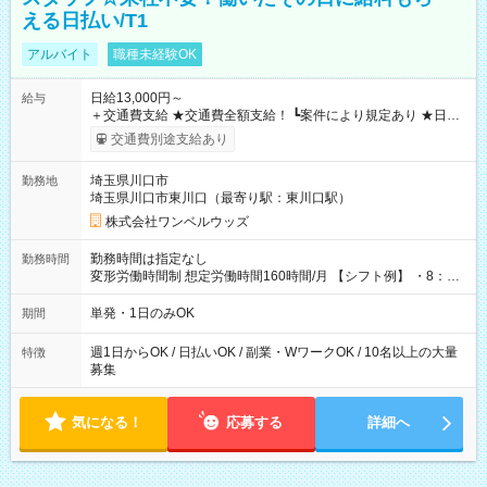
える日払い/T1
アルバイト
職種未経験OK
日給13,000円～
給与
＋交通費支給 ★交通費全額支給！ ┗案件により規定あり ★日払
いOK！（規定あり） ┗働いたその日に現金GET♪ お仕事後はコ
交通費別途支給あり
ンビニATMから 日払い分を引き落とせます！ 【試用期間】試
用期間なし
埼玉県川口市
勤務地
埼玉県川口市東川口（最寄り駅：東川口駅）
株式会社ワンベルウッズ
勤務時間は指定なし
勤務時間
変形労働時間制 想定労働時間160時間/月 【シフト例】 ・8：00
～21：00
単発・1日のみOK
期間
週1日からOK / 日払いOK / 副業・WワークOK / 10名以上の大量
特徴
募集
気になる！
応募する
詳細へ