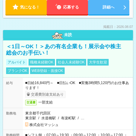
気になる！
応募する
詳細へ
掲載日：2026.08.07
未読
＜1日～OK！＞あの有名企業も！展示会や株主
総会のお手伝い！
アルバイト
職種未経験OK
社会人未経験OK
大学生歓迎
ブランクOK
WEB登録・面接OK
■日給16,840円～ ■日払いOK ■実働3時間5,120円のお仕事あ
給与
ります！
交通費別途支給あり
一部支給
交通費
東京都千代田区
勤務地
東京駅
/
水道橋駅
/
有楽町駅
/
…
株式会社マッシュ
■シフト例 ・07:00～19:30 ・09:00～12:00 ・10:00～17:00 ・
勤務時間