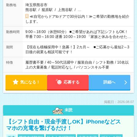
埼玉県熊谷市
勤務地
熊谷駅
/
籠原駅
/
上熊谷駅
/
…
≪自宅からドアtoドアで30分以内！≫ご希望の勤務地を紹介
します。
9:00～18:00（休憩60分） ■ご希望があれば下記シフトもOK！
勤務時間
早番 7:00～16:00 遅番 10:00～19:00 「家族と休みを合わせた
い」 「余裕を持って夕飯の準備がしたい」 「できれば残業はし
たくない」 など、ご希望を教えてくださいね。 ※Wワーク希望
【現在も積極採用中！急募！】2カ月～ ■ご応募から最短2～3
期間
の方へ 今ご覧のお仕事で希望する勤務時間と、もう1つのお仕事
日後の就業も相談可能です！
の勤務時間。 合計で週40時間を超える場合は応募できません。
履歴書不要
/
40～50代活躍中
/
服装自由
/
シフト勤務
/
10名以
特徴
上の大量募集
/
電話対応なし
/
パソコンスキル不要
気になる！
応募する
詳細へ
掲載日：2026.08.07
未読
【シフト自由・現金手渡しOK】iPhoneなどス
マホの充電を繋げるだけ！