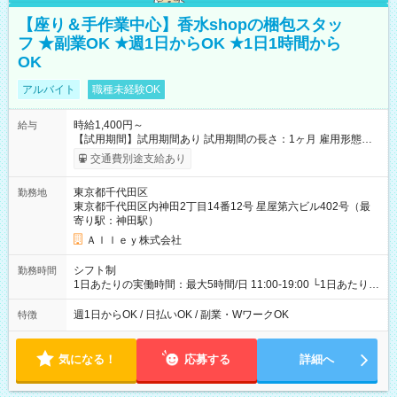
【座り＆手作業中心】香水shopの梱包スタッ
フ ★副業OK ★週1日からOK ★1日1時間から
OK
アルバイト
職種未経験OK
時給1,400円～
給与
【試用期間】試用期間あり 試用期間の長さ：1ヶ月 雇用形態、
給与は本採用時と同じです。
交通費別途支給あり
東京都千代田区
勤務地
東京都千代田区内神田2丁目14番12号 星屋第六ビル402号（最
寄り駅：神田駅）
Ａｌｌｅｙ株式会社
シフト制
勤務時間
1日あたりの実働時間：最大5時間/日 11:00-19:00 └1日あたりの
実働時間：1-5時間 └上記の時間帯内であれば、いつでも勤務可
能！ └平日・土曜日の中で、お好きな曜日でご勤務いただけま
週1日からOK / 日払いOK / 副業・WワークOK
特徴
す！ 【シフト例】 ・11:00～14:00 ・16:30～19:00 ・13:00～
18:00 などのように、自由な働き方が可能なお仕事です！
気になる！
応募する
詳細へ