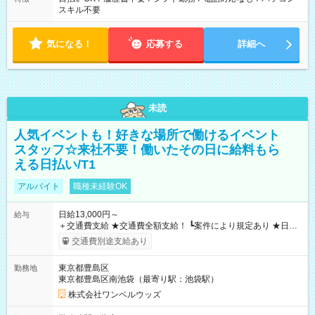
スキル不要
気になる！
応募する
詳細へ
未読
人気イベントも！好きな場所で働けるイベント
スタッフ☆来社不要！働いたその日に給料もら
える日払い/T1
アルバイト
職種未経験OK
日給13,000円～
給与
＋交通費支給 ★交通費全額支給！ ┗案件により規定あり ★日払
いOK！（規定あり） ┗働いたその日に現金GET♪ お仕事後はコ
交通費別途支給あり
ンビニATMから 日払い分を引き落とせます！ 【試用期間】試
用期間なし
東京都豊島区
勤務地
東京都豊島区南池袋（最寄り駅：池袋駅）
株式会社ワンベルウッズ