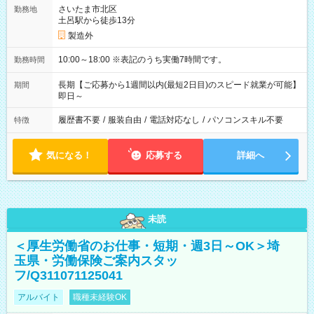
さいたま市北区
勤務地
土呂駅から徒歩13分
製造外
10:00～18:00 ※表記のうち実働7時間です。
勤務時間
長期【ご応募から1週間以内(最短2日目)のスピード就業が可能】
期間
即日～
履歴書不要
/
服装自由
/
電話対応なし
/
パソコンスキル不要
特徴
気になる！
応募する
詳細へ
未読
＜厚生労働省のお仕事・短期・週3日～OK＞埼
玉県・労働保険ご案内スタッ
フ/Q311071125041
アルバイト
職種未経験OK