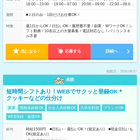
18:00～23:00 ・19:00～07:00 ・20:00～09:00 ・22:00～06:00
etc ★最短で3時間で5,120円のお仕事から 15時間で2万円近く稼
げるお仕事も！ ご希望のお時間に合わせてご紹介！ ※シフトは
■１日のみ・1回だけお仕事OK！
期間
現場によって異なります。 ※勿論、休憩時間はあるのでご安心
ください！
週1日からOK
/
日払いOK
/
履歴書不要
/
副業・WワークOK
/
シ
特徴
フト勤務
/
10名以上の大量募集
/
電話対応なし
/
パソコンスキ
ル不要
気になる！
応募する
詳細へ
掲載日：2026.08.07
未読
短時間シフトあり！WEBでサクッと登録OK＊
クッキーなどの仕分け
派遣
職種未経験OK
社会人未経験OK
大学生歓迎
ブランクOK
WEB登録・面接OK
時給1500円 ■日払い・週払いOK！(規定あり) ■現金日払いも
給与
OK(規定あり)