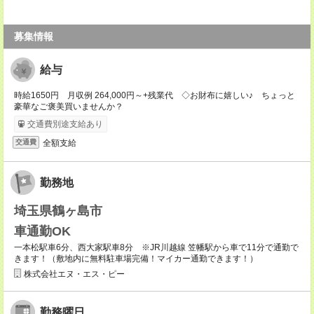
募集情報
給与
時給1650円 月収例 264,000円～+残業代 ◇お財布に嬉しい♪ ちょっと
豪華なご褒美買いませんか？
交通費別途支給あり
全額支給
交通費
勤務地
埼玉県鶴ヶ島市
車通勤OK
一本松駅車6分、西大家駅車8分 ※JR川越線 笠幡駅から車で11分で通勤で
きます！（敷地内に無料駐車場完備！マイカー通勤できます！）
株式会社エヌ・エス・ピー
勤務曜日