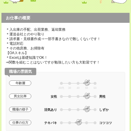
お仕事の概要
＊入出庫の手配、出荷業務、返却業務
＊運送会社とのやり取り
＊請求書・見積書作成⇒一部手書きなので難しくないです！
＊電話対応
＊その他庶務、お掃除有
【OAスキル】
＊Excelは基礎知識でOK！
⇒関数を組むことはないですが勉強したい方も大歓迎です！
職場の雰囲気
年齢層
20代
30
40
50
60
男女比率
女性
男性
職場の様子
活気あり
しずか
仕事の仕方
テキパキ
コツコツ