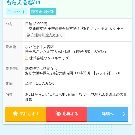
もらえる◎/T1
アルバイト
職種未経験OK
日給13,000円～
給与
＋交通費支給 ★交通費全額支給！ ┗案件により規定あり ★日払
いOK！（規定あり） ┗働いたその日に現金GET♪ お仕事後はコ
交通費別途支給あり
ンビニATMから 日払い分を引き落とせます！ 【試用期間】試
用期間なし
さいたま市大宮区
勤務地
埼玉県さいたま市大宮区錦町（最寄り駅：大宮駅）
株式会社ワンベルウッズ
勤務時間は指定なし
勤務時間
変形労働時間制 想定労働時間160時間/月 【シフト例】 ・8：00
～21：00
単発・1日のみOK
期間
週1日からOK / 日払いOK / 副業・WワークOK / 10名以上の大量
特徴
募集
気になる！
応募する
詳細へ