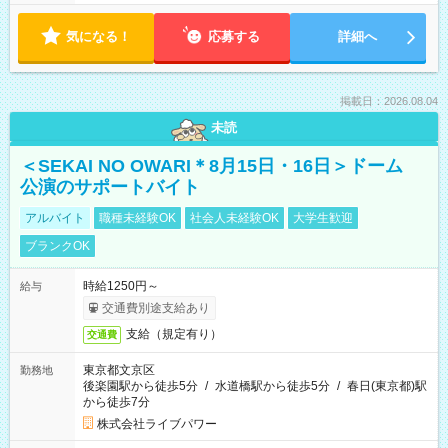
気になる！
応募する
詳細へ
掲載日：2026.08.04
未読
＜SEKAI NO OWARI＊8月15日・16日＞ドーム
公演のサポートバイト
アルバイト
職種未経験OK
社会人未経験OK
大学生歓迎
ブランクOK
時給1250円～
給与
交通費別途支給あり
支給（規定有り）
交通費
東京都文京区
勤務地
後楽園駅から徒歩5分
/
水道橋駅から徒歩5分
/
春日(東京都)駅
から徒歩7分
株式会社ライブパワー