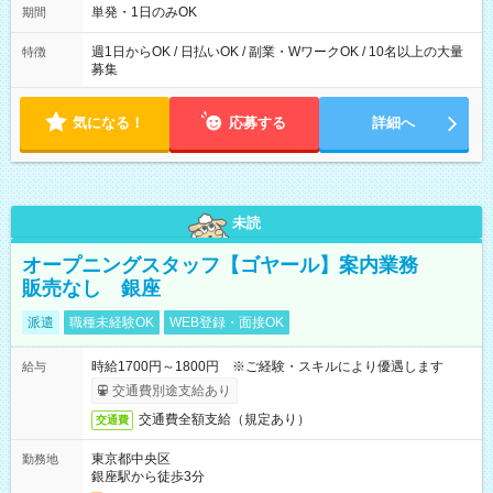
可能です！ ※1日あたりの最大実働時間は日勤、夜勤共に勤務し
単発・1日のみOK
期間
た時間になります。
週1日からOK / 日払いOK / 副業・WワークOK / 10名以上の大量
特徴
募集
気になる！
応募する
詳細へ
未読
オープニングスタッフ【ゴヤール】案内業務
販売なし 銀座
派遣
職種未経験OK
WEB登録・面接OK
時給1700円～1800円 ※ご経験・スキルにより優遇します
給与
交通費別途支給あり
交通費全額支給（規定あり）
交通費
東京都中央区
勤務地
銀座駅から徒歩3分