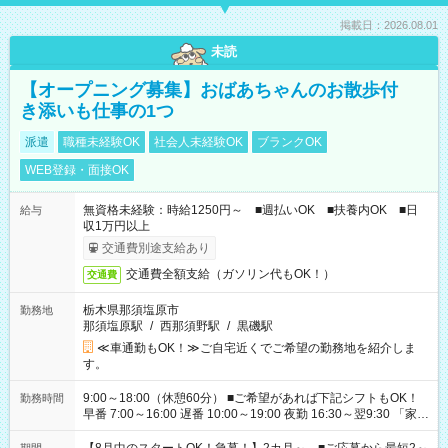
掲載日：2026.08.01
未読
【オープニング募集】おばあちゃんのお散歩付
き添いも仕事の1つ
派遣
職種未経験OK
社会人未経験OK
ブランクOK
WEB登録・面接OK
無資格未経験：時給1250円～ ■週払いOK ■扶養内OK ■日
給与
収1万円以上
交通費別途支給あり
交通費全額支給（ガソリン代もOK！）
交通費
栃木県那須塩原市
勤務地
那須塩原駅
/
西那須野駅
/
黒磯駅
≪車通勤もOK！≫ご自宅近くでご希望の勤務地を紹介しま
す。
9:00～18:00（休憩60分） ■ご希望があれば下記シフトもOK！
勤務時間
早番 7:00～16:00 遅番 10:00～19:00 夜勤 16:30～翌9:30 「家族
と休みを合わせたい」 「余裕を持って夕飯の準備がしたい」
「できれば残業はしたくない」 など、ご希望を教えてください