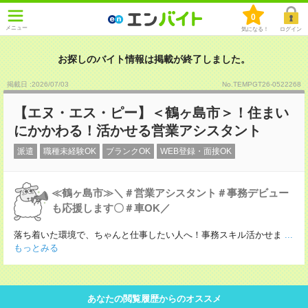
0
メニュー
気になる！
ログイン
お探しのバイト情報は掲載が終了しました。
掲載日 :2026
/
07
/
03
No.TEMPGT26-0522268
【エヌ・エス・ピー】＜鶴ヶ島市＞！住まい
にかかわる！活かせる営業アシスタント
派遣
職種未経験OK
ブランクOK
WEB登録・面接OK
≪鶴ヶ島市≫＼＃営業アシスタント＃事務デビュー
も応援します〇＃車OK／
落ち着いた環境で、ちゃんと仕事したい人へ！事務スキル活かせま
...
もっとみる
あなたの閲覧履歴からのオススメ