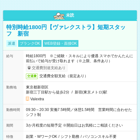
未読
特別時給1800円【ヴァレクストラ】短期スタッ
フ 新宿
派遣
ブランクOK
WEB登録・面接OK
時給1800円 ※ご経験・スキルにより優遇 スマホでかんたんに
給与
前払いで給与が受け取れます（※上限、条件あり）
交通費別途支給あり
交通費全額支給（規定あり）
交通費
東京都新宿区
勤務地
新宿三丁目駅から徒歩2分
/
新宿(東京メトロ)駅
Valextra
09:30～20:30 実働7.5時間／休憩1.5時間 営業時間に合わせた
勤務時間
シフト制
3か月程度の短期予定 ※開始日はお気軽にご相談ください
期間
副業・WワークOK
/
シフト勤務
/
パソコンスキル不要
特徴