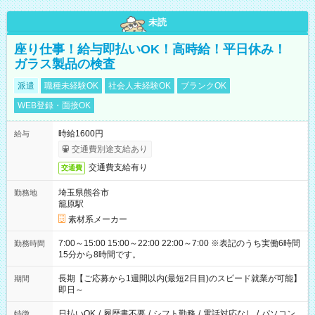
未読
座り仕事！給与即払いOK！高時給！平日休み！
ガラス製品の検査
派遣
職種未経験OK
社会人未経験OK
ブランクOK
WEB登録・面接OK
時給1600円
給与
交通費別途支給あり
交通費支給有り
交通費
埼玉県熊谷市
勤務地
籠原駅
素材系メーカー
7:00～15:00 15:00～22:00 22:00～7:00 ※表記のうち実働6時間
勤務時間
15分から8時間です。
長期【ご応募から1週間以内(最短2日目)のスピード就業が可能】
期間
即日～
日払いOK
/
履歴書不要
/
シフト勤務
/
電話対応なし
/
パソコン
特徴