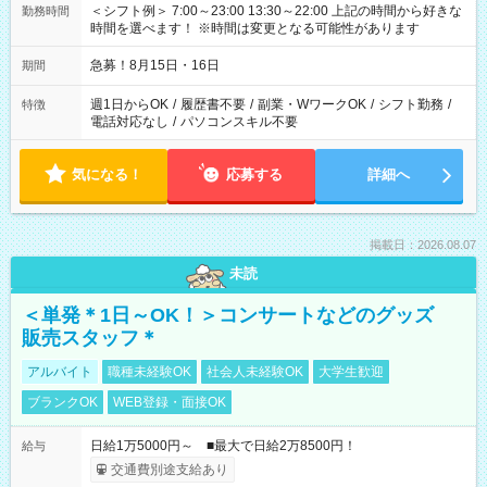
＜シフト例＞ 7:00～23:00 13:30～22:00 上記の時間から好きな
勤務時間
時間を選べます！ ※時間は変更となる可能性があります
急募！8月15日・16日
期間
週1日からOK
/
履歴書不要
/
副業・WワークOK
/
シフト勤務
/
特徴
電話対応なし
/
パソコンスキル不要
気になる！
応募する
詳細へ
掲載日：2026.08.07
未読
＜単発＊1日～OK！＞コンサートなどのグッズ
販売スタッフ＊
アルバイト
職種未経験OK
社会人未経験OK
大学生歓迎
ブランクOK
WEB登録・面接OK
日給1万5000円～ ■最大で日給2万8500円！
給与
交通費別途支給あり