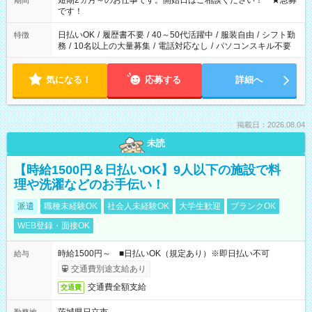
短期2ヵ月～のお仕事です。開始日はご相談ください！ ★急募
期間
い。
です！
日払いOK
/
履歴書不要
/
40～50代活躍中
/
服装自由
/
シフト勤
特徴
務
/
10名以上の大量募集
/
電話対応なし
/
パソコンスキル不要
気になる！
応募する
詳細へ
掲載日：2026.08.04
未読
【時給1500円＆日払いOK】9人以下の施設で料
理や洗濯などのお手伝い！
派遣
職種未経験OK
社会人未経験OK
大学生歓迎
ブランクOK
WEB登録・面接OK
時給1500円～ ■日払いOK（規定あり）※即日払い不可
給与
交通費別途支給あり
交通費全額支給
交通費