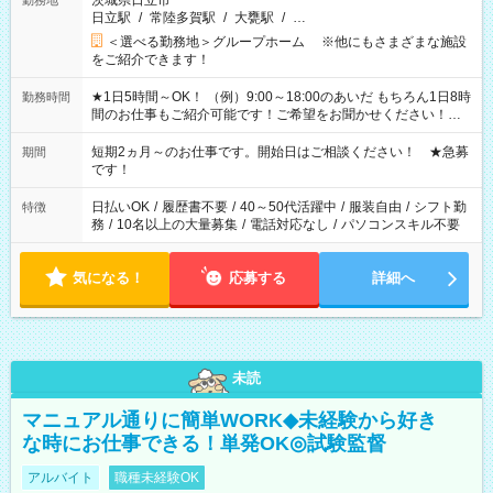
茨城県日立市
勤務地
日立駅
/
常陸多賀駅
/
大甕駅
/
…
＜選べる勤務地＞グループホーム ※他にもさまざまな施設
をご紹介できます！
★1日5時間～OK！ （例）9:00～18:00のあいだ もちろん1日8時
勤務時間
間のお仕事もご紹介可能です！ご希望をお聞かせください！★
家庭の都合でお休みが必要な場合も遠慮なくご相談ください。
※週最低15時間以上の勤務が必要です
短期2ヵ月～のお仕事です。開始日はご相談ください！ ★急募
期間
です！
日払いOK
/
履歴書不要
/
40～50代活躍中
/
服装自由
/
シフト勤
特徴
務
/
10名以上の大量募集
/
電話対応なし
/
パソコンスキル不要
気になる！
応募する
詳細へ
未読
マニュアル通りに簡単WORK◆未経験から好き
な時にお仕事できる！単発OK◎試験監督
アルバイト
職種未経験OK