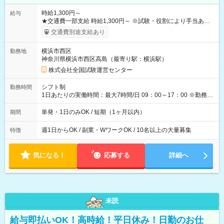
時給1,300円～
給与
★交通費一部支給 時給1,300円～ ※試験・役割により手当あり
※勤務回数により昇給あり 【即給（前払い）オプションあ
交通費別途支給あり
り！】 希望される場合、勤務から1週間ほどで給与の一部を受け
取れます。 ※手数料418円がかかります。 【過去試験日の収入
横浜市西区
勤務地
例】 ・河合塾模擬試験 8:30～17:30（休憩1時間） 時給1,300円
神奈川県横浜市西区高島（最寄り駅：横浜駅）
×8時間＝日収10,400円＋交通費 ※当日の役割により時給＋100
円の場合あり ・国家試験 7:00～13:30（休憩なし） 時給1,300
株式会社全国試験運営センター
円（役割手当＋100円）×6時間＝日収8,400円＋交通費 【試用期
間】試用期間なし
シフト制
勤務時間
1日あたりの実働時間：最大7時間/日 09：00～17：00 ※勤務時
間は 試験により異なります。
単発・1日のみOK / 短期（1ヶ月以内）
期間
週1日からOK / 副業・WワークOK / 10名以上の大量募集
特徴
気になる！
応募する
詳細へ
未読
給与即払いOK！高時給！平日休み！日勤のお仕