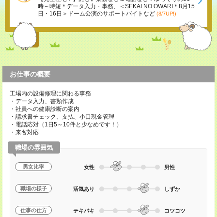
時～時短＊データ入力・事務、＜SEKAI NO OWARI＊8月15
日・16日＞ドーム公演のサポートバイトなど
(8/7UP!)
お仕事の概要
工場内の設備修理に関わる事務
・データ入力、書類作成
・社員への健康診断の案内
・請求書チェック、支払、小口現金管理
・電話応対（1日5～10件と少なめです！）
・来客対応
職場の雰囲気
男女比率
女性
男性
職場の様子
活気あり
しずか
仕事の仕方
テキパキ
コツコツ