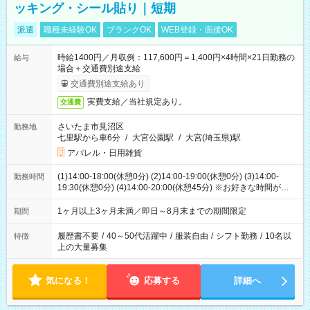
ッキング・シール貼り｜短期
派遣
職種未経験OK
ブランクOK
WEB登録・面接OK
時給1400円／月収例：117,600円＝1,400円×4時間×21日勤務の
給与
場合＋交通費別途支給
交通費別途支給あり
実費支給／当社規定あり。
交通費
さいたま市見沼区
勤務地
七里駅から車6分
/
大宮公園駅
/
大宮(埼玉県)駅
アパレル・日用雑貨
(1)14:00-18:00(休憩0分) (2)14:00-19:00(休憩0分) (3)14:00-
勤務時間
19:30(休憩0分) (4)14:00-20:00(休憩45分) ※お好きな時間が選べ
ます
1ヶ月以上3ヶ月未満／即日～8月末までの期間限定
期間
履歴書不要
/
40～50代活躍中
/
服装自由
/
シフト勤務
/
10名以
特徴
上の大量募集
気になる！
応募する
詳細へ