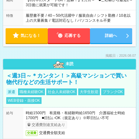
【8月中のスタートOK！急募！】2カ月～ ■ご応募から最短2～
期間
ね。 ※Wワーク希望の方へ 今ご覧のお仕事で希望する勤務時間
3日後に就業が可能です！
と、もう1つのお仕事の勤務時間。 合計で週40時間を超える場
合は応募できません。
履歴書不要
/
40～50代活躍中
/
服装自由
/
シフト勤務
/
10名以
特徴
上の大量募集
/
電話対応なし
/
パソコンスキル不要
気になる！
応募する
詳細へ
掲載日：2026.08.07
未読
＜週3日～＊カンタン！＞高級マンションで買い
物代行などの生活サポート！
派遣
職種未経験OK
社会人未経験OK
大学生歓迎
ブランクOK
WEB登録・面接OK
時給1500円 有資格・有経験時給1650円 介護福祉士時給
給与
1700円 ■日払いOK（規定あり）※即日払い不可
交通費別途支給あり
交通費全額支給
交通費