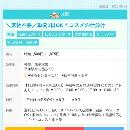
掲載日：2026.08.06
未読
＼来社不要／単発1日OK＊コスメの仕分け
派遣
職種未経験OK
社会人未経験OK
大学生歓迎
ブランクOK
WEB登録・面接OK
時給1,500円～1,875円
給与
神奈川県平塚市
勤務地
平塚駅から徒歩5分
■物流センターなど ■勤務地選べます
【1日3時間～も相談OK!】午前中のみや18時以降などのシフト
勤務時間
あり！ シフト例 ▼9:00～12:00 ▼9:00～17:00 ▼10:00～19:00
▼18:00～21:00
1日だけの単発OK！＃8月～ ＃9月～
期間
週1日からOK
/
日払いOK
/
40～50代活躍中
/
副業・Wワーク
特徴
OK
/
服装自由
/
シフト勤務
/
10名以上の大量募集
/
電話対応な
し
/
パソコンスキル不要