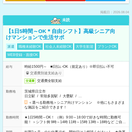
掲載日：2026.08.04
未読
【1日5時間～OK＊自由シフト】高級シニア向
けマンションで生活サポ
派遣
職種未経験OK
社会人未経験OK
大学生歓迎
ブランクOK
WEB登録・面接OK
時給1500円～ ■日払いOK（規定あり）※即日払い不可
給与
交通費別途支給あり
交通費全額支給
交通費
茨城県日立市
勤務地
日立駅
/
常陸多賀駅
/
大甕駅
/
…
＜選べる勤務地＞シニア向けマンション ※他にもさまざま
な施設をご紹介できます！
★1日5時間～OK！ （例）9:00～18:00で好きな時間に勤務可
勤務時間
能！ ＞シフト例 9時～14時 11時～15時 13時～18時など ご自身
のご都合に合わせて勤務時間をご相談ください！ ★家庭の都合
でお休みや時間の調整が必要な場合も遠慮なくご相談くださ