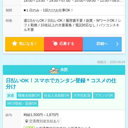
18:00～23:00 ・19:00～07:00 ・20:00～09:00 ・22:00～06:00
etc ★最短で3時間で5,120円のお仕事から 15時間で2万円近く稼
げるお仕事も！ ご希望のお時間に合わせてご紹介！ ※シフトは
■１日のみ・1回だけお仕事OK！
期間
現場によって異なります。 ※勿論、休憩時間はあるのでご安心
ください！
週1日からOK
/
日払いOK
/
履歴書不要
/
副業・WワークOK
/
シ
特徴
フト勤務
/
10名以上の大量募集
/
電話対応なし
/
パソコンスキ
ル不要
気になる！
応募する
詳細へ
掲載日：2026.08.04
未読
日払いOK！スマホでカンタン登録＊コスメの仕
分け
派遣
職種未経験OK
社会人未経験OK
大学生歓迎
ブランクOK
WEB登録・面接OK
時給1,500円～1,875円
給与
交通費別途支給あり