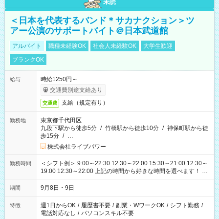
未読
＜日本を代表するバンド＊サカナクション＞ツ
アー公演のサポートバイト＠日本武道館
アルバイト
職種未経験OK
社会人未経験OK
大学生歓迎
ブランクOK
時給1250円～
給与
交通費別途支給あり
支給（規定有り）
交通費
東京都千代田区
勤務地
九段下駅から徒歩5分
/
竹橋駅から徒歩10分
/
神保町駅から徒
歩15分
/
…
株式会社ライブパワー
＜シフト例＞ 9:00～22:30 12:30～22:00 15:30～21:00 12:30～
勤務時間
19:00 12:30～22:00 上記の時間から好きな時間を選べます！ ※
時間は変更となる可能性があります
9月8日・9日
期間
週1日からOK
/
履歴書不要
/
副業・WワークOK
/
シフト勤務
/
特徴
電話対応なし
/
パソコンスキル不要