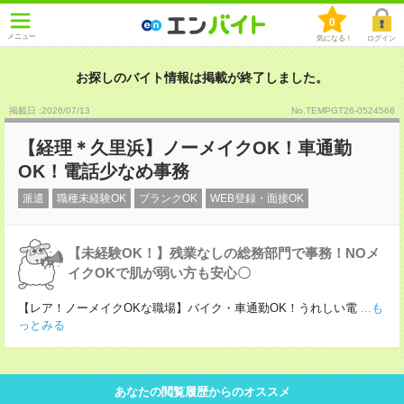
0
メニュー
気になる！
ログイン
お探しのバイト情報は掲載が終了しました。
掲載日 :2026
/
07
/
13
No.TEMPGT26-0524568
【経理＊久里浜】ノーメイクOK！車通勤
OK！電話少なめ事務
派遣
職種未経験OK
ブランクOK
WEB登録・面接OK
【未経験OK！】残業なしの総務部門で事務！NOメ
イクOKで肌が弱い方も安心〇
【レア！ノーメイクOKな職場】バイク・車通勤OK！うれしい電
...も
っとみる
あなたの閲覧履歴からのオススメ