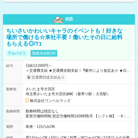
未読
ちいさいかわいいキャラのイベントも！好きな
場所で働ける☆来社不要！働いたその日に給料
もらえる◎/T1
アルバイト
職種未経験OK
日給13,000円～
給与
＋交通費支給 ★交通費全額支給！ ┗案件により規定あり ★日払
いOK！（規定あり） ┗働いたその日に現金GET♪ お仕事後はコ
交通費別途支給あり
ンビニATMから 日払い分を引き落とせます！ 【試用期間】試
用期間なし
さいたま市大宮区
勤務地
埼玉県さいたま市大宮区錦町（最寄り駅：大宮駅）
株式会社ワンベルウッズ
勤務時間は指定なし
勤務時間
変形労働時間制 想定労働時間160時間/月 【シフト例】 ・8：00
～21：00
単発・1日のみOK
期間
週1日からOK / 日払いOK / 副業・WワークOK / 10名以上の大量
特徴