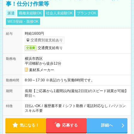
事！仕分け作業等
派遣
職種未経験OK
社会人未経験OK
ブランクOK
WEB登録・面接OK
時給1600円
給与
交通費別途支給あり
交通費支給有り
交通費
横浜市西区
勤務地
平沼橋駅から徒歩12分
素材系メーカー
8:00～17:30 ※表記のうち実働8時間です。
勤務時間
長期【ご応募から1週間以内(最短2日目)のスピード就業が可能】
期間
即日～
日払いOK
/
履歴書不要
/
シフト勤務
/
電話対応なし
/
パソコン
特徴
スキル不要
気になる！
応募する
詳細へ