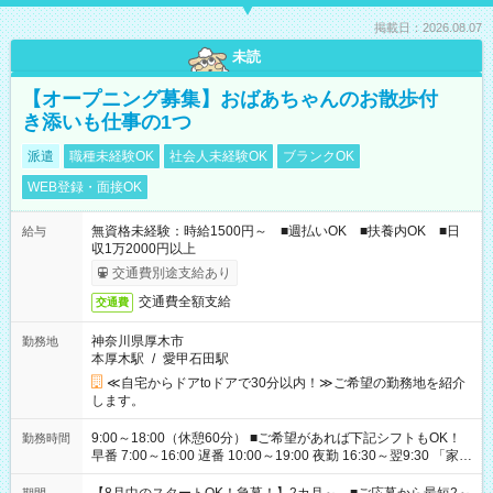
掲載日：2026.08.07
未読
【オープニング募集】おばあちゃんのお散歩付
き添いも仕事の1つ
派遣
職種未経験OK
社会人未経験OK
ブランクOK
WEB登録・面接OK
無資格未経験：時給1500円～ ■週払いOK ■扶養内OK ■日
給与
収1万2000円以上
交通費別途支給あり
交通費全額支給
交通費
神奈川県厚木市
勤務地
本厚木駅
/
愛甲石田駅
≪自宅からドアtoドアで30分以内！≫ご希望の勤務地を紹介
します。
9:00～18:00（休憩60分） ■ご希望があれば下記シフトもOK！
勤務時間
早番 7:00～16:00 遅番 10:00～19:00 夜勤 16:30～翌9:30 「家族
と休みを合わせたい」 「余裕を持って夕飯の準備がしたい」
「できれば残業はしたくない」 など、ご希望を教えてください