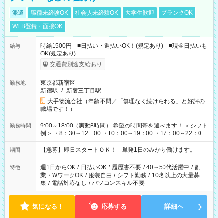
派遣
職種未経験OK
社会人未経験OK
大学生歓迎
ブランクOK
WEB登録・面接OK
時給1500円 ■日払い・週払いOK！(規定あり) ■現金日払いも
給与
OK(規定あり)
交通費別途支給あり
東京都新宿区
勤務地
新宿駅
/
新宿三丁目駅
大手物流会社（年齢不問／「無理なく続けられる」と好評の
職場です！）
9:00～18:00（実動8時間） 希望の時間帯を選べます！ ＜シフト
勤務時間
例＞ ・8：30～12：00 ・10：00～19：00 ・17：00～22：00
・13：00～22：00 ・22：00～翌6：00 など
【急募】即日スタートＯＫ！ 単発1日のみから働けます。
期間
週1日からOK
/
日払いOK
/
履歴書不要
/
40～50代活躍中
/
副
特徴
業・WワークOK
/
服装自由
/
シフト勤務
/
10名以上の大量募
集
/
電話対応なし
/
パソコンスキル不要
気になる！
応募する
詳細へ