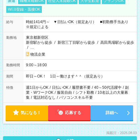
派遣
職種未経験OK
社会人未経験OK
大学生歓迎
ブランクOK
WEB登録・面接OK
時給1414円～ ▼日払いOK（規定あり） ■初勤務手当あり
給与
※規定による
東京都新宿区
勤務地
新宿駅から徒歩
/
新宿三丁目駅から徒歩
/
高田馬場駅から徒歩
/
…
物流企業
9:00～18:00
勤務時間
即日～OK！ 1日～働けます＾＾（規定あり）
期間
週1日からOK
/
日払いOK
/
履歴書不要
/
40～50代活躍中
/
副
特徴
業・WワークOK
/
服装自由
/
シフト勤務
/
10名以上の大量募
集
/
電話対応なし
/
パソコンスキル不要
気になる！
応募する
詳細へ
掲載日：2026.08.03