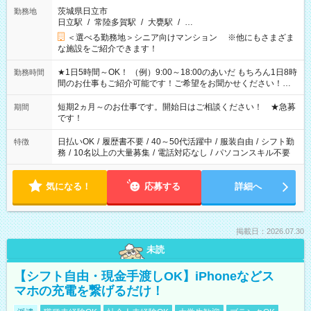
茨城県日立市
勤務地
日立駅
/
常陸多賀駅
/
大甕駅
/
…
＜選べる勤務地＞シニア向けマンション ※他にもさまざま
な施設をご紹介できます！
★1日5時間～OK！ （例）9:00～18:00のあいだ もちろん1日8時
勤務時間
間のお仕事もご紹介可能です！ご希望をお聞かせください！★
家庭の都合でお休みが必要な場合も遠慮なくご相談ください。
※週最低15時間以上の勤務が必要です
短期2ヵ月～のお仕事です。開始日はご相談ください！ ★急募
期間
です！
日払いOK
/
履歴書不要
/
40～50代活躍中
/
服装自由
/
シフト勤
特徴
務
/
10名以上の大量募集
/
電話対応なし
/
パソコンスキル不要
気になる！
応募する
詳細へ
掲載日：2026.07.30
未読
【シフト自由・現金手渡しOK】iPhoneなどス
マホの充電を繋げるだけ！