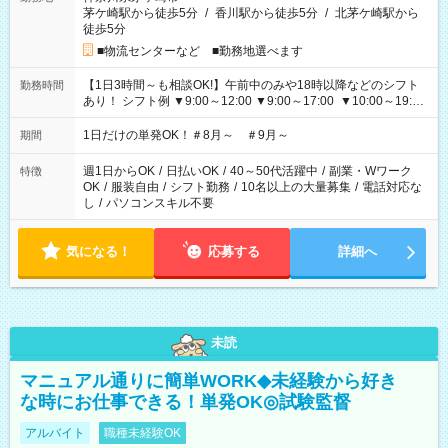
茅ケ崎駅から徒歩5分
/
香川駅から徒歩5分
/
北茅ケ崎駅から
徒歩5分
■物流センターなど ■勤務地選べます
【1日3時間～も相談OK!】午前中のみや18時以降などのシフト
勤務時間
あり！ シフト例 ▼9:00～12:00 ▼9:00～17:00 ▼10:00～19:00
▼18:00～21:00
1日だけの単発OK！＃8月～ ＃9月～
期間
週1日からOK
/
日払いOK
/
40～50代活躍中
/
副業・Wワーク
特徴
OK
/
服装自由
/
シフト勤務
/
10名以上の大量募集
/
電話対応な
し
/
パソコンスキル不要
気になる！
応募する
詳細へ
未読
マニュアル通りに簡単WORK◆未経験から好き
な時にお仕事できる！単発OK◎試験監督
アルバイト
職種未経験OK