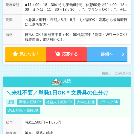
◆11：00～18：30のうち実働6時間、休憩60分 ※11：00～18：
勤務時間
00 または 11：30～18：30 。*。ブランクOK！。*。 例え
ば前職が、 在宅/財団法人/事務/コールセンター/受付/販売/カフェ
スタッフ スイーツ販売/ホテルフロント/化粧品販売/など 様々な
＜急募＞即日～長期／8月～9月～も相談OK！応募から最短即日
期間
業界から入社して活躍されています♪
には選考案内♪
日払いOK
/
履歴書不要
/
40～50代活躍中
/
副業・WワークOK
/
特徴
服装自由
/
電話対応なし
気になる！
応募する
詳細へ
掲載日：2026.08.05
未読
＼来社不要／単発1日OK＊文房具の仕分け
派遣
職種未経験OK
社会人未経験OK
大学生歓迎
ブランクOK
WEB登録・面接OK
時給1,500円～1,875円
給与
神奈川県茅ヶ崎市
勤務地