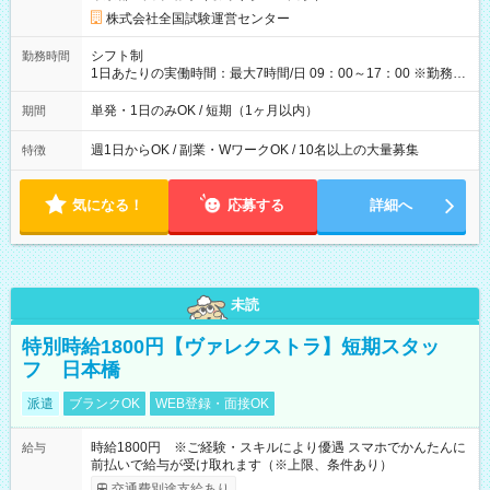
円の場合あり ・国家試験 7:00～13:30（休憩なし） 時給1,300
株式会社全国試験運営センター
円（役割手当＋100円）×6時間＝日収8,400円＋交通費 【試用期
間】試用期間なし
シフト制
勤務時間
1日あたりの実働時間：最大7時間/日 09：00～17：00 ※勤務時
間は 試験により異なります。
単発・1日のみOK / 短期（1ヶ月以内）
期間
週1日からOK / 副業・WワークOK / 10名以上の大量募集
特徴
気になる！
応募する
詳細へ
未読
特別時給1800円【ヴァレクストラ】短期スタッ
フ 日本橋
派遣
ブランクOK
WEB登録・面接OK
時給1800円 ※ご経験・スキルにより優遇 スマホでかんたんに
給与
前払いで給与が受け取れます（※上限、条件あり）
交通費別途支給あり