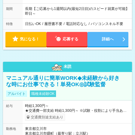
長期【ご応募から1週間以内(最短2日目)のスピード就業が可能】
期間
即日～
日払いOK
/
履歴書不要
/
電話対応なし
/
パソコンスキル不要
特徴
気になる！
応募する
詳細へ
未読
マニュアル通りに簡単WORK◆未経験から好き
な時にお仕事できる！単発OK◎試験監督
アルバイト
職種未経験OK
時給1,300円～
給与
★交通費一部支給 時給1,300円～ ※試験・役割により手当あり
※勤務回数により昇給あり 【即給（前払い）オプションあ
交通費別途支給あり
り！】 希望される場合、勤務から1週間ほどで給与の一部を受け
取れます。 ※手数料418円がかかります。 【過去試験日の収入
東京都立川市
勤務地
例】 ・河合塾模擬試験 8:30～17:30（休憩1時間） 時給1,300円
東京都立川市曙町（最寄り駅：立川駅）
×8時間＝日収10,400円＋交通費 ※当日の役割により時給＋100