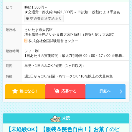
時給1,300円～
給与
★交通費一部支給 時給1,300円～ ※試験・役割により手当あり
※勤務回数により昇給あり 【即給（前払い）オプションあ
交通費別途支給あり
り！】 希望される場合、勤務から1週間ほどで給与の一部を受け
取れます。 ※手数料418円がかかります。 【過去試験日の収入
さいたま市大宮区
勤務地
例】 ・河合塾模擬試験 8:30～17:30（休憩1時間） 時給1,300円
埼玉県埼玉県さいたま市大宮区錦町（最寄り駅：大宮駅）
×8時間＝日収10,400円＋交通費 ※当日の役割により時給＋100
円の場合あり ・国家試験 7:00～13:30（休憩なし） 時給1,300
株式会社全国試験運営センター
円（役割手当＋100円）×6時間＝日収8,400円＋交通費 【試用期
間】試用期間なし
シフト制
勤務時間
1日あたりの実働時間：最大7時間/日 09：00～17：00 ※勤務時
間は 試験により異なります。
単発・1日のみOK / 短期（1ヶ月以内）
期間
週1日からOK / 副業・WワークOK / 10名以上の大量募集
特徴
気になる！
応募する
詳細へ
未読
【未経験OK】【服装＆髪色自由！】お菓子のピ