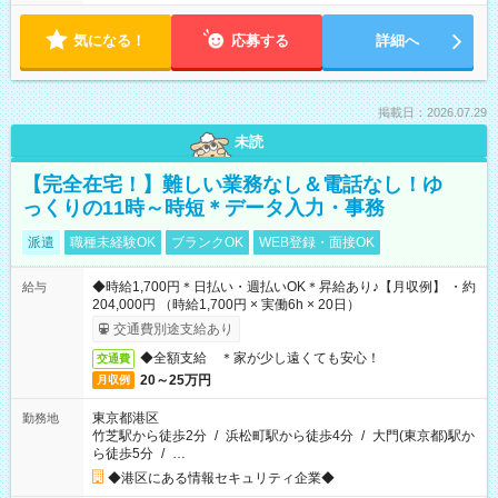
気になる！
応募する
詳細へ
掲載日：2026.07.29
未読
【完全在宅！】難しい業務なし＆電話なし！ゆ
っくりの11時～時短＊データ入力・事務
派遣
職種未経験OK
ブランクOK
WEB登録・面接OK
◆時給1,700円＊日払い・週払いOK＊昇給あり♪【月収例】 ・約
給与
204,000円 （時給1,700円 × 実働6h × 20日）
交通費別途支給あり
◆全額支給 ＊家が少し遠くても安心！
交通費
20～25万円
月収例
東京都港区
勤務地
竹芝駅から徒歩2分
/
浜松町駅から徒歩4分
/
大門(東京都)駅か
ら徒歩5分
/
…
◆港区にある情報セキュリティ企業◆