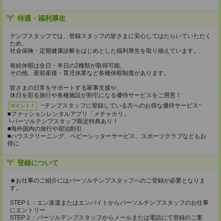
待遇・福利厚生
テンプスタッフでは、登録スタッフの皆さまに安心してはたらいていただく
ため、
社会保険・定期健康診断をはじめとした福利厚生を取り揃えています。
有給休暇は全日・半日の2種類が取得可能、
その他、産前産後・育児休業など各種休暇制度があります。
皆さまの日常をサポートする家事支援や、
休日を彩る旅行や各種施設が割引になる優待サービスをご用意！
~テンプスタッフに登録している方へのお得な優待サービス~
ポイント！
■ファッションレンタルアプリ「メチャカリ」
└パーソルテンプスタッフ限定特典あり！
■海外国内の旅行や宿泊割引
■ハウスクリーニング、ベビーシッターサービス、スポーツクラブなどもお
得に
登録について
★お仕事のご紹介にはパーソルテンプスタッフへのご登録が必要となりま
す。
STEP１：エン派遣またはエンバイトからパーソルテンプスタッフのお仕事
にエントリー
STEP２：パーソルテンプスタッフからメールまたは電話にて登録のご案