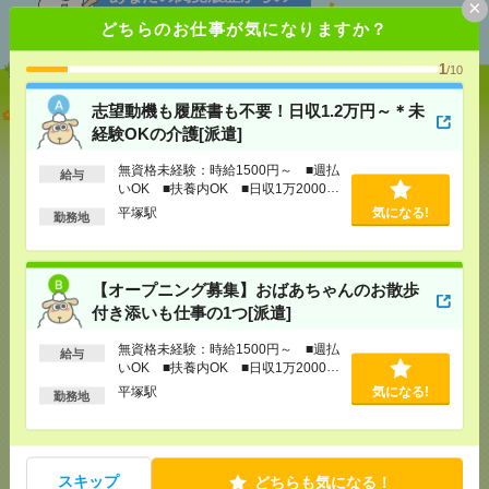
×
おすすめ
どちらのお仕事が気になりますか？
1
/10
志望動機も履歴書も不要！日収1.2万円～＊未
志望動機も履歴書も不要！日収1.2万円～＊未経験OK
の介護[派遣]
経験OKの介護[派遣]
無資格未経験：時給1500円～ ■週払
[給 与]
無資格未経験：時給1500円～ ■週払い
給与
いOK ■扶養内OK ■日収1万2000円
OK ■扶養内OK ■日収1万2000円以上
以上
平塚駅
気になる!
[交通費]
交通費全額支給
勤務地
気になる！
[勤務地]
平塚駅
【オープニング募集】おばあちゃんのお散歩
【オープニング募集】おばあちゃんのお散歩付き添
付き添いも仕事の1つ[派遣]
いも仕事の1つ[派遣]
無資格未経験：時給1500円～ ■週払
給与
[給 与]
無資格未経験：時給1500円～ ■週払い
いOK ■扶養内OK ■日収1万2000円
OK ■扶養内OK ■日収1万2000円以上
以上
平塚駅
気になる!
[交通費]
交通費全額支給
勤務地
気になる！
[勤務地]
平塚駅
説明会参加で全員に【現金2千円相当プレゼント】生
スキップ
どちらも気になる！