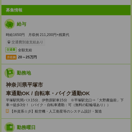
募集情報
給与
時給1650円 月収例 211,200円+残業代
交通費別途支給あり
全額支給
交通費
20～25万円
月収例
勤務地
神奈川県平塚市
車通勤OK / 自転車・バイク通勤OK
平塚駅民間バス15分、伊勢原駅車15分 ※平塚駅北口⇒「大野農協前」下
車⇒徒歩3分！（バイク・自転車通勤：可（無料の駐輪場あり））
【外資系☆彡】航空機・人工衛星等のシステム設計・製造
勤務曜日