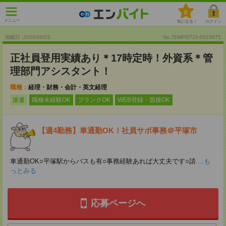
0
メニュー
気になる！
ログイン
掲載日 :2026
/
08
/
03
No.TEMPGT26-0523875
正社員登用実績あり＊17時定時！外資系＊管
理部門アシスタント！
職種：
経理・財務・会計・英文経理
派遣
職種未経験OK
ブランクOK
WEB登録・面接OK
【週4勤務】車通勤OK！社員サポ事務＠平塚市
車通勤OK○平塚駅からバスも有○事務経験あれば大丈夫です○請
...も
っとみる
応募ページへ