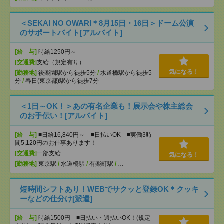
＜SEKAI NO OWARI＊8月15日・16日＞ドーム公演
のサポートバイト[アルバイト]
[給 与]
時給1250円～
[交通費]
支給（規定有り）
気になる！
[勤務地]
後楽園駅から徒歩5分
/
水道橋駅から徒歩5
分
/
春日(東京都)駅から徒歩7分
＜1日～OK！＞あの有名企業も！展示会や株主総会
のお手伝い！[アルバイト]
[給 与]
■日給16,840円～ ■日払いOK ■実働3時
間5,120円のお仕事あります！
[交通費]
一部支給
気になる！
[勤務地]
東京駅
/
水道橋駅
/
有楽町駅
/
…
短時間シフトあり！WEBでサクッと登録OK＊クッキ
ーなどの仕分け[派遣]
[給 与]
時給1500円 ■日払い・週払いOK！(規定