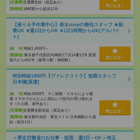
[交通費]
交通費支給（規定あり）
気になる！
[勤務地]
緑町駅から徒歩12分
【座り＆手作業中心】香水shopの梱包スタッフ ★副
業OK ★週1日からOK ★1日1時間からOK[アルバイ
ト]
[給 与]
時給1,400円～
[勤務地]
東京都千代田区内神田2丁目14番12号 星屋
気になる！
第六ビル402号（最寄り駅：神田駅）
特別時給1800円【ヴァレクストラ】短期スタッフ
日本橋[派遣]
[給 与]
時給1800円 ※ご経験・スキルにより優
遇 スマホでかんたんに前払いで給与が受け取れま
す（※上限、条件あり）
[交通費]
交通費全額支給（規定あり）
気になる！
[勤務地]
東京都中央区 東京メトロ 日本橋駅から直
結（徒歩1分）
＜厚生労働省のお仕事・短期・週3日～OK＞埼玉