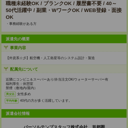
職種未経験OK / ブランクOK / 履歴書不要 / 40～
50代活躍中 / 副業・WワークOK / WEB登録・面接
OK
・事務経験がある方
派遣先の概要
事業内容
【外資系☆彡】航空機・人工衛星等のシステム設計・製造
配属先について
近隣にコンビニ＆スーパーあり/弁当注文OK/ウォーターサーバー有
福利厚生：休憩室
禁煙（敷地内/屋内）
女性多め
男女比
40代の方が多く活躍しています。
平均年齢
派遣会社情報
パーソルテンプスタッフ株式会社 首都圏