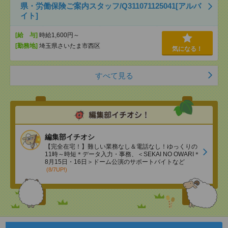
県・労働保険ご案内スタッフ/Q311071125041[アルバ
イト]
[給 与]
時給1,600円～
[勤務地]
埼玉県さいたま市西区
気になる！
すべて見る
編集部イチオシ
【完全在宅！】難しい業務なし＆電話なし！ゆっくりの
11時～時短＊データ入力・事務、＜SEKAI NO OWARI＊
8月15日・16日＞ドーム公演のサポートバイトなど
(8/7UP!)