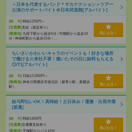
＜日本を代表するバンド＊サカナクション＞ツアー
公演のサポートバイト＠日本武道館[アルバイト]
[給 与]
時給1250円～
[交通費]
支給（規定有り）
気になる！
[勤務地]
九段下駅から徒歩5分
/
竹橋駅から徒歩10
分
/
神保町駅から徒歩15分
/
…
ちいさいかわいいキャラのイベントも！好きな場所
で働ける☆来社不要！働いたその日に給料もらえる
◎/T1[アルバイト]
[給 与]
日給13,000円～
[勤務地]
神奈川県横浜市港北区（最寄り駅：新横浜
気になる！
駅）
給与即払いOK！高時給！土日休み！運搬・出荷作業
[派遣]
[給 与]
時給1600円
[交通費]
交通費支給有り
気になる！
[勤務地]
平塚駅からバス10分