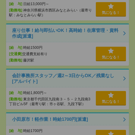
[給 与]
日給13,000円～
[勤務地]
神奈川県横浜市西区みなとみらい（最寄り
気になる！
駅：みなとみらい駅）
座り仕事！給与即払いOK！高時給！在庫管理・資料
作成[派遣]
[給 与]
時給1500円
[交通費]
交通費支給有り
気になる！
[勤務地]
藤沢駅
会計事務所スタッフ／週2～3日からOK／残業なし
[アルバイト]
[給 与]
時給1,800円～
[勤務地]
東京都千代田区九段南３－５－２九段南3
気になる！
丁目ビル5F（最寄り駅：市ヶ谷駅、九段下駅）
小田原市！軽作業！時給1700円[派遣]
[給 与]
時給1700円