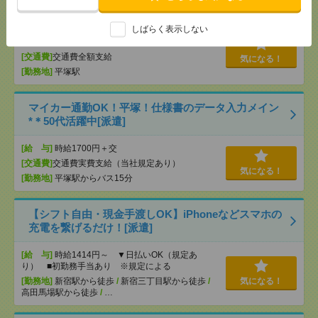
活のお手伝い[派遣]
しばらく表示しない
[給 与]
無資格未経験：時給1500円～ ■週払い
OK ■扶養内OK ■日収1万2000円以上
[交通費]
交通費全額支給
気になる！
[勤務地]
平塚駅
マイカー通勤OK！平塚！仕様書のデータ入力メイン
*＊50代活躍中[派遣]
[給 与]
時給1700円＋交
[交通費]
交通費実費支給（当社規定あり）
気になる！
[勤務地]
平塚駅からバス15分
【シフト自由・現金手渡しOK】iPhoneなどスマホの
充電を繋げるだけ！[派遣]
[給 与]
時給1414円～ ▼日払いOK（規定あ
り） ■初勤務手当あり ※規定による
[勤務地]
新宿駅から徒歩
/
新宿三丁目駅から徒歩
/
気になる！
高田馬場駅から徒歩
/
…