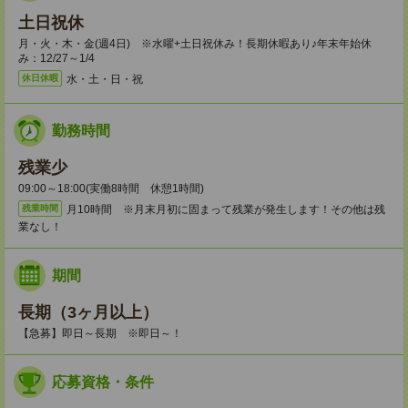
土日祝休
月・火・木・金(週4日) ※水曜+土日祝休み！長期休暇あり♪年末年始休
み：12/27～1/4
水・土・日・祝
休日休暇
勤務時間
残業少
09:00～18:00(実働8時間 休憩1時間)
月10時間 ※月末月初に固まって残業が発生します！その他は残
残業時間
業なし！
期間
長期（3ヶ月以上）
【急募】即日～長期 ※即日～！
応募資格・条件