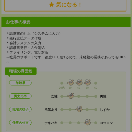
気になる！
お仕事の概要
＊請求書の計上（システムに入力）
＊銀行支払データ作成
＊会計システムの入力
＊請求書発行・入金消込
＊ファイリング、電話対応
～社員のサポートです！都度OJT頂けるので、未経験の業務があってもOK○
～
職場の雰囲気
年齢層
20代
30
40
50
60
男女比率
女性
男性
職場の様子
活気あり
しずか
仕事の仕方
テキパキ
コツコツ