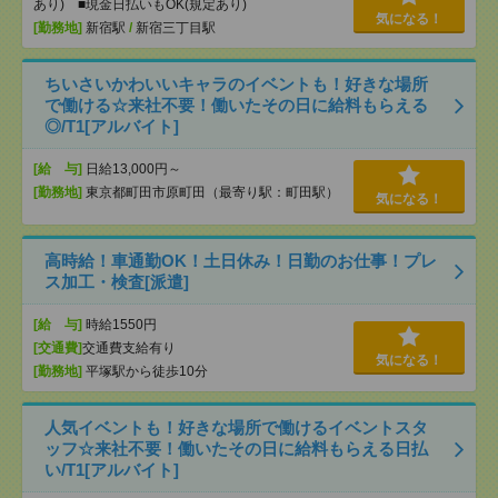
あり) ■現金日払いもOK(規定あり)
気になる！
[勤務地]
新宿駅
/
新宿三丁目駅
ちいさいかわいいキャラのイベントも！好きな場所
で働ける☆来社不要！働いたその日に給料もらえる
◎/T1[アルバイト]
[給 与]
日給13,000円～
[勤務地]
東京都町田市原町田（最寄り駅：町田駅）
気になる！
高時給！車通勤OK！土日休み！日勤のお仕事！プレ
ス加工・検査[派遣]
[給 与]
時給1550円
[交通費]
交通費支給有り
気になる！
[勤務地]
平塚駅から徒歩10分
人気イベントも！好きな場所で働けるイベントスタ
ッフ☆来社不要！働いたその日に給料もらえる日払
い/T1[アルバイト]