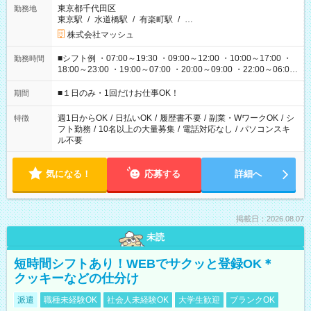
東京都千代田区
勤務地
東京駅
/
水道橋駅
/
有楽町駅
/
…
株式会社マッシュ
■シフト例 ・07:00～19:30 ・09:00～12:00 ・10:00～17:00 ・
勤務時間
18:00～23:00 ・19:00～07:00 ・20:00～09:00 ・22:00～06:00
etc ★最短で3時間で5,120円のお仕事から 15時間で2万円近く稼
げるお仕事も！ ご希望のお時間に合わせてご紹介！ ※シフトは
■１日のみ・1回だけお仕事OK！
期間
現場によって異なります。 ※勿論、休憩時間はあるのでご安心
ください！
週1日からOK
/
日払いOK
/
履歴書不要
/
副業・WワークOK
/
シ
特徴
フト勤務
/
10名以上の大量募集
/
電話対応なし
/
パソコンスキ
ル不要
気になる！
応募する
詳細へ
掲載日：2026.08.07
未読
短時間シフトあり！WEBでサクッと登録OK＊
クッキーなどの仕分け
派遣
職種未経験OK
社会人未経験OK
大学生歓迎
ブランクOK