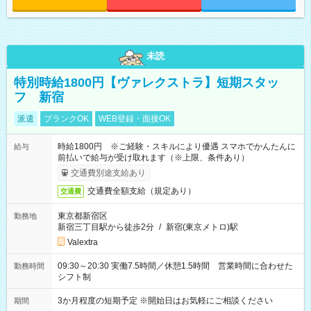
未読
特別時給1800円【ヴァレクストラ】短期スタッ
フ 新宿
派遣
ブランクOK
WEB登録・面接OK
時給1800円 ※ご経験・スキルにより優遇 スマホでかんたんに
給与
前払いで給与が受け取れます（※上限、条件あり）
交通費別途支給あり
交通費全額支給（規定あり）
交通費
東京都新宿区
勤務地
新宿三丁目駅から徒歩2分
/
新宿(東京メトロ)駅
Valextra
09:30～20:30 実働7.5時間／休憩1.5時間 営業時間に合わせた
勤務時間
シフト制
3か月程度の短期予定 ※開始日はお気軽にご相談ください
期間