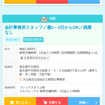
未読
会計事務所スタッフ／週2～3日からOK／残業
なし
アルバイト
職種未経験OK
時給1,800円～
給与
標準労働時間：1日あたり6時間 【試用期間】試用期間あり 試用
期間の長さ：3ヶ月 雇用形態、給与は本採用時と同じです。
交通費別途支給あり
東京都千代田区
勤務地
東京都千代田区九段南３－５－２九段南3丁目ビル5F（最寄り
駅：市ヶ谷駅、九段下駅）
大山高志公認会計士税理士事務所
フレックスタイム制
勤務時間
フルフレックス 標準労働時間：1日あたり6時間
気になる！
応募する
詳細へ