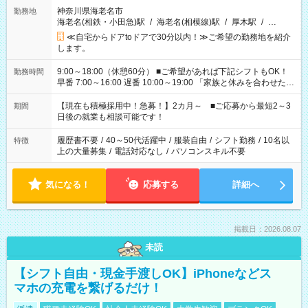
神奈川県海老名市
勤務地
海老名(相鉄・小田急)駅
/
海老名(相模線)駅
/
厚木駅
/
…
≪自宅からドアtoドアで30分以内！≫ご希望の勤務地を紹介
します。
9:00～18:00（休憩60分） ■ご希望があれば下記シフトもOK！
勤務時間
早番 7:00～16:00 遅番 10:00～19:00 「家族と休みを合わせた
い」 「余裕を持って夕飯の準備がしたい」 「できれば残業はし
たくない」 など、ご希望を教えてくださいね。 ※Wワーク希望
【現在も積極採用中！急募！】2カ月～ ■ご応募から最短2～3
期間
の方へ 今ご覧のお仕事で希望する勤務時間と、もう1つのお仕事
日後の就業も相談可能です！
の勤務時間。 合計で週40時間を超える場合は応募できません。
履歴書不要
/
40～50代活躍中
/
服装自由
/
シフト勤務
/
10名以
特徴
上の大量募集
/
電話対応なし
/
パソコンスキル不要
気になる！
応募する
詳細へ
掲載日：2026.08.07
未読
【シフト自由・現金手渡しOK】iPhoneなどス
マホの充電を繋げるだけ！