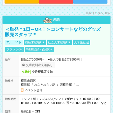
掲載日：2026.08.07
未読
＜単発＊1日～OK！＞コンサートなどのグッズ
販売スタッフ＊
アルバイト
職種未経験OK
社会人未経験OK
大学生歓迎
ブランクOK
WEB登録・面接OK
日給1万5000円～ ■最大で日給2万8500円！
給与
交通費別途支給あり
交通費規定支給
交通費
横浜市西区
勤務地
横浜駅
/
みなとみらい駅
/
西横浜駅
/
…
イベント会場
＜シフト例＞ いろいろなシフトで働けます！ ■7:00-24:00
勤務時間
■8:00-21:00 ■9:00-21:00 ■18:00-翌7:00 ■20:30-翌11:00 など
単発1日～OK!
期間