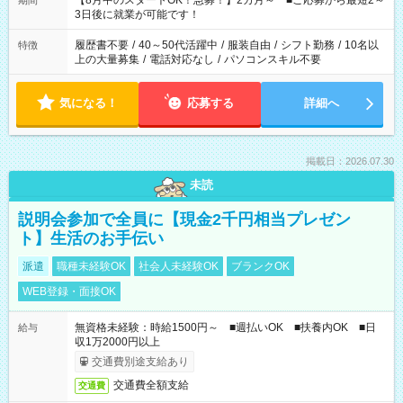
【8月中のスタートOK！急募！】2カ月～ ■ご応募から最短2～
期間
ね。 ※Wワーク希望の方へ 今ご覧のお仕事で希望する勤務時間
3日後に就業が可能です！
と、もう1つのお仕事の勤務時間。 合計で週40時間を超える場
合は応募できません。
履歴書不要
/
40～50代活躍中
/
服装自由
/
シフト勤務
/
10名以
特徴
上の大量募集
/
電話対応なし
/
パソコンスキル不要
気になる！
応募する
詳細へ
掲載日：2026.07.30
未読
説明会参加で全員に【現金2千円相当プレゼン
ト】生活のお手伝い
派遣
職種未経験OK
社会人未経験OK
ブランクOK
WEB登録・面接OK
無資格未経験：時給1500円～ ■週払いOK ■扶養内OK ■日
給与
収1万2000円以上
交通費別途支給あり
交通費全額支給
交通費