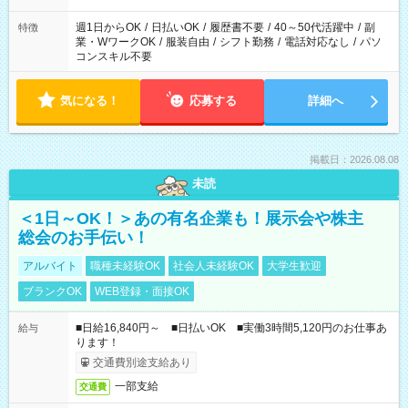
週1日からOK
/
日払いOK
/
履歴書不要
/
40～50代活躍中
/
副
特徴
業・WワークOK
/
服装自由
/
シフト勤務
/
電話対応なし
/
パソ
コンスキル不要
気になる！
応募する
詳細へ
掲載日：2026.08.08
未読
＜1日～OK！＞あの有名企業も！展示会や株主
総会のお手伝い！
アルバイト
職種未経験OK
社会人未経験OK
大学生歓迎
ブランクOK
WEB登録・面接OK
■日給16,840円～ ■日払いOK ■実働3時間5,120円のお仕事あ
給与
ります！
交通費別途支給あり
一部支給
交通費