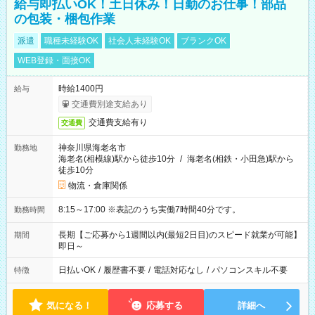
給与即払いOK！土日休み！日勤のお仕事！部品
の包装・梱包作業
派遣
職種未経験OK
社会人未経験OK
ブランクOK
WEB登録・面接OK
時給1400円
給与
交通費別途支給あり
交通費支給有り
交通費
神奈川県海老名市
勤務地
海老名(相模線)駅から徒歩10分
/
海老名(相鉄・小田急)駅から
徒歩10分
物流・倉庫関係
8:15～17:00 ※表記のうち実働7時間40分です。
勤務時間
長期【ご応募から1週間以内(最短2日目)のスピード就業が可能】
期間
即日～
日払いOK
/
履歴書不要
/
電話対応なし
/
パソコンスキル不要
特徴
気になる！
応募する
詳細へ