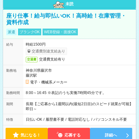
未読
座り仕事！給与即払いOK！高時給！在庫管理・
資料作成
派遣
ブランクOK
WEB登録・面接OK
時給1500円
給与
交通費別途支給あり
交通費支給有り
交通費
神奈川県藤沢市
勤務地
藤沢駅
電子・機械系メーカー
8:00～16:45 ※表記のうち実働7時間45分です。
勤務時間
長期【ご応募から1週間以内(最短2日目)のスピード就業が可能】
期間
即日～
日払いOK
/
履歴書不要
/
電話対応なし
/
パソコンスキル不要
特徴
気になる！
応募する
詳細へ