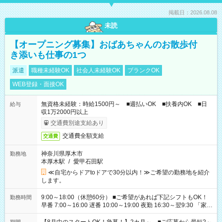
掲載日：2026.08.08
未読
【オープニング募集】おばあちゃんのお散歩付
き添いも仕事の1つ
派遣
職種未経験OK
社会人未経験OK
ブランクOK
WEB登録・面接OK
無資格未経験：時給1500円～ ■週払いOK ■扶養内OK ■日
給与
収1万2000円以上
交通費別途支給あり
交通費全額支給
交通費
神奈川県厚木市
勤務地
本厚木駅
/
愛甲石田駅
≪自宅からドアtoドアで30分以内！≫ご希望の勤務地を紹介
します。
9:00～18:00（休憩60分） ■ご希望があれば下記シフトもOK！
勤務時間
早番 7:00～16:00 遅番 10:00～19:00 夜勤 16:30～翌9:30 「家族
と休みを合わせたい」 「余裕を持って夕飯の準備がしたい」
「できれば残業はしたくない」 など、ご希望を教えてください