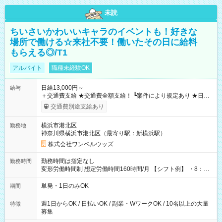
未読
ちいさいかわいいキャラのイベントも！好きな
場所で働ける☆来社不要！働いたその日に給料
もらえる◎/T1
アルバイト
職種未経験OK
日給13,000円～
給与
＋交通費支給 ★交通費全額支給！ ┗案件により規定あり ★日払
いOK！（規定あり） ┗働いたその日に現金GET♪ お仕事後はコ
交通費別途支給あり
ンビニATMから 日払い分を引き落とせます！ 【試用期間】試
用期間なし
横浜市港北区
勤務地
神奈川県横浜市港北区（最寄り駅：新横浜駅）
株式会社ワンベルウッズ
勤務時間は指定なし
勤務時間
変形労働時間制 想定労働時間160時間/月 【シフト例】 ・8：00
～21：00
単発・1日のみOK
期間
週1日からOK / 日払いOK / 副業・WワークOK / 10名以上の大量
特徴
募集