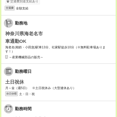
交通費別途支給あり
全額支給
交通費
勤務地
神奈川県海老名市
車通勤OK
海老名(相鉄・小田急)駅車13分、社家駅徒歩10分（※無料駐車場ありま
す！）
～産業機械部品の販売～
勤務曜日
土日祝休
月～金（週5日） ※土日祝休み（大型連休あり）
土・日・祝
休日休暇
勤務時間