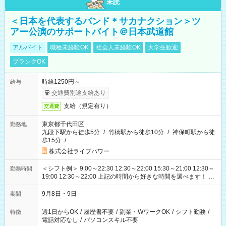
未読
＜日本を代表するバンド＊サカナクション＞ツ
アー公演のサポートバイト＠日本武道館
アルバイト
職種未経験OK
社会人未経験OK
大学生歓迎
ブランクOK
時給1250円～
給与
交通費別途支給あり
支給（規定有り）
交通費
東京都千代田区
勤務地
九段下駅から徒歩5分
/
竹橋駅から徒歩10分
/
神保町駅から徒
歩15分
/
…
株式会社ライブパワー
＜シフト例＞ 9:00～22:30 12:30～22:00 15:30～21:00 12:30～
勤務時間
19:00 12:30～22:00 上記の時間から好きな時間を選べます！ ※
時間は変更となる可能性があります
9月8日・9日
期間
週1日からOK
/
履歴書不要
/
副業・WワークOK
/
シフト勤務
/
特徴
電話対応なし
/
パソコンスキル不要