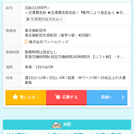
日給13,000円～
給与
＋交通費支給 ★交通費全額支給！ ┗案件により規定あり ★日払
いOK！（規定あり） ┗働いたその日に現金GET♪ お仕事後はコ
交通費別途支給あり
ンビニATMから 日払い分を引き落とせます！ 【試用期間】試
用期間なし
東京都町田市
勤務地
東京都町田市原町田（最寄り駅：町田駅）
株式会社ワンベルウッズ
勤務時間は指定なし
勤務時間
変形労働時間制 想定労働時間160時間/月 【シフト例】 ・8：00
～21：00
単発・1日のみOK
期間
週1日からOK / 日払いOK / 副業・WワークOK / 10名以上の大量
特徴
募集
気になる！
応募する
詳細へ
未読