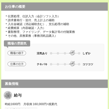
お仕事の概要
＊伝票処理、仕訳入力（会計ソフト入力）
＊請求書発行・送付、売上計上の補助
＊入出金確認（消込補助含む）、支払処理の補助
＊経費精算（内容確認・入力）
＊書類整理、ファイリング、データ集計等の付随業務
＊その他、庶務業務（事務消耗品購入）
職場の雰囲気
職場の様子
活気あり
しずか
仕事の仕方
テキパキ
コツコツ
募集情報
給与
時給1600円 月収例 160,000円+残業代