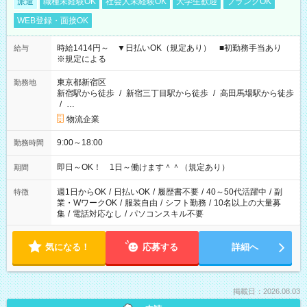
派遣
職種未経験OK
社会人未経験OK
大学生歓迎
ブランクOK
WEB登録・面接OK
時給1414円～ ▼日払いOK（規定あり） ■初勤務手当あり
給与
※規定による
東京都新宿区
勤務地
新宿駅から徒歩
/
新宿三丁目駅から徒歩
/
高田馬場駅から徒歩
/
…
物流企業
9:00～18:00
勤務時間
即日～OK！ 1日～働けます＾＾（規定あり）
期間
週1日からOK
/
日払いOK
/
履歴書不要
/
40～50代活躍中
/
副
特徴
業・WワークOK
/
服装自由
/
シフト勤務
/
10名以上の大量募
集
/
電話対応なし
/
パソコンスキル不要
気になる！
応募する
詳細へ
掲載日：2026.08.03