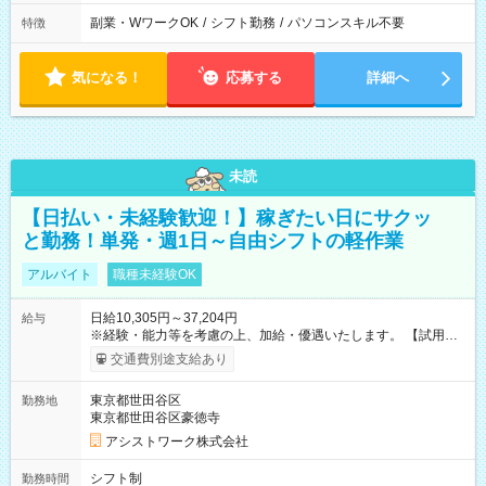
副業・WワークOK
/
シフト勤務
/
パソコンスキル不要
特徴
気になる！
応募する
詳細へ
未読
【日払い・未経験歓迎！】稼ぎたい日にサクッ
と勤務！単発・週1日～自由シフトの軽作業
アルバイト
職種未経験OK
日給10,305円～37,204円
給与
※経験・能力等を考慮の上、加給・優遇いたします。 【試用期
間】試用期間なし
交通費別途支給あり
東京都世田谷区
勤務地
東京都世田谷区豪徳寺
アシストワーク株式会社
シフト制
勤務時間