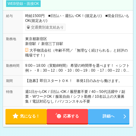
WEB登録・面接OK
時給1500円 ■日払い・週払いOK！(規定あり) ■現金日払いも
給与
OK(規定あり)
交通費別途支給あり
東京都新宿区
勤務地
新宿駅
/
新宿三丁目駅
大手物流会社（年齢不問／「無理なく続けられる」と好評の
職場です！）
9:00～18:00（実動8時間） 希望の時間帯を選べます！ ＜シフト
勤務時間
例＞ ・8：30～12：00 ・10：00～19：00 ・17：00～22：00
・13：00～22：00 ・22：00～翌6：00 など
【急募】即日スタートＯＫ！ 単発1日のみから働けます。
期間
週1日からOK
/
日払いOK
/
履歴書不要
/
40～50代活躍中
/
副
特徴
業・WワークOK
/
服装自由
/
シフト勤務
/
10名以上の大量募
集
/
電話対応なし
/
パソコンスキル不要
気になる！
応募する
詳細へ