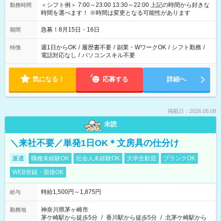
＜シフト例＞ 7:00～23:00 13:30～22:00 上記の時間から好きな
勤務時間
時間を選べます！ ※時間は変更となる可能性があります
急募！8月15日・16日
期間
週1日からOK
/
履歴書不要
/
副業・WワークOK
/
シフト勤務
/
特徴
電話対応なし
/
パソコンスキル不要
気になる！
応募する
詳細へ
掲載日：2026.08.08
未読
＼来社不要／単発1日OK＊文房具の仕分け
派遣
職種未経験OK
社会人未経験OK
大学生歓迎
ブランクOK
WEB登録・面接OK
時給1,500円～1,875円
給与
神奈川県茅ヶ崎市
勤務地
茅ケ崎駅から徒歩5分
/
香川駅から徒歩5分
/
北茅ケ崎駅から