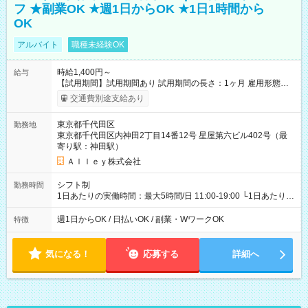
フ ★副業OK ★週1日からOK ★1日1時間から
OK
アルバイト
職種未経験OK
時給1,400円～
給与
【試用期間】試用期間あり 試用期間の長さ：1ヶ月 雇用形態、
給与は本採用時と同じです。
交通費別途支給あり
東京都千代田区
勤務地
東京都千代田区内神田2丁目14番12号 星屋第六ビル402号（最
寄り駅：神田駅）
Ａｌｌｅｙ株式会社
シフト制
勤務時間
1日あたりの実働時間：最大5時間/日 11:00-19:00 └1日あたりの
実働時間：1-5時間 └上記の時間帯内であれば、いつでも勤務可
能！ └平日・土曜日の中で、お好きな曜日でご勤務いただけま
週1日からOK / 日払いOK / 副業・WワークOK
特徴
す！ 【シフト例】 ・11:00～14:00 ・16:30～19:00 ・13:00～
18:00 などのように、自由な働き方が可能なお仕事です！
気になる！
応募する
詳細へ