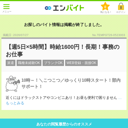
0
メニュー
気になる！
ログイン
お探しのバイト情報は掲載が終了しました。
掲載日 :2026
/
07
/
27
No.TEMPGT26-0523003
【週5日×5時間】時給1600円！長期！事務の
お仕事
派遣
職種未経験OK
ブランクOK
WEB登録・面接OK
10時～！＼こつこつ／ゆっくり10時スタート！部内
サポート！
近くにはドラックストアやコンビニあり！お昼も便利で困りません
...
もっとみる
あなたの閲覧履歴からのオススメ