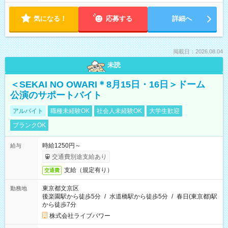
気になる！
応募する
詳細へ
掲載日：2026.08.04
未読
＜SEKAI NO OWARI＊8月15日・16日＞ドーム
公演のサポートバイト
アルバイト
職種未経験OK
社会人未経験OK
大学生歓迎
ブランクOK
時給1250円～
給与
交通費別途支給あり
支給（規定有り）
交通費
東京都文京区
勤務地
後楽園駅から徒歩5分
/
水道橋駅から徒歩5分
/
春日(東京都)駅
から徒歩7分
株式会社ライブパワー