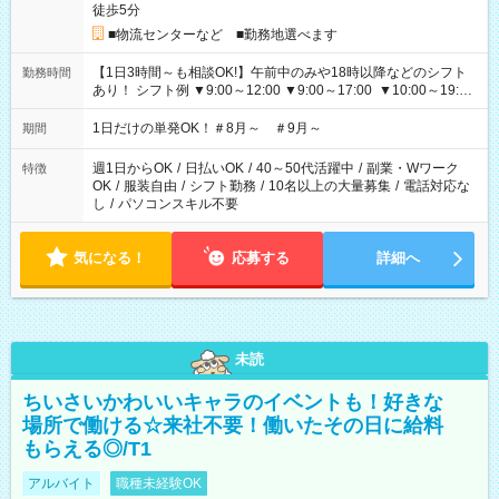
徒歩5分
■物流センターなど ■勤務地選べます
【1日3時間～も相談OK!】午前中のみや18時以降などのシフト
勤務時間
あり！ シフト例 ▼9:00～12:00 ▼9:00～17:00 ▼10:00～19:00
▼18:00～21:00
1日だけの単発OK！＃8月～ ＃9月～
期間
週1日からOK
/
日払いOK
/
40～50代活躍中
/
副業・Wワーク
特徴
OK
/
服装自由
/
シフト勤務
/
10名以上の大量募集
/
電話対応な
し
/
パソコンスキル不要
気になる！
応募する
詳細へ
未読
ちいさいかわいいキャラのイベントも！好きな
場所で働ける☆来社不要！働いたその日に給料
もらえる◎/T1
アルバイト
職種未経験OK