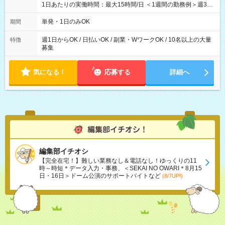
1日あたりの実働時間：最大15時間/日 ＜1週間の勤務例＞週3回
勤務 勤務：月・水・金 休み：火・木・土・日 好きな時にお仕事
可能です！ ※1日あたりの最大実働時間は日勤、夜勤共に勤務し
単発・1日のみOK
期間
た時間になります。
週1日からOK / 日払いOK / 副業・WワークOK / 10名以上の大量
特徴
募集
気になる！
応募する
詳細へ
編集部イチオシ
【完全在宅！】難しい業務なし＆電話なし！ゆっくりの11
時～時短＊データ入力・事務、＜SEKAI NO OWARI＊8月15
日・16日＞ドーム公演のサポートバイトなど
(8/7UP!)