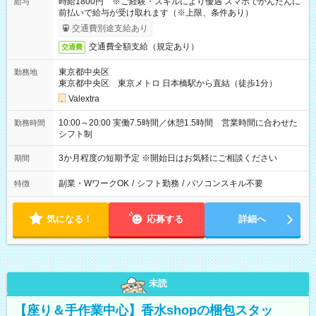
時給1800円 ※ご経験・スキルにより優遇 スマホでかんたんに
給与
前払いで給与が受け取れます（※上限、条件あり）
交通費別途支給あり
交通費全額支給（規定あり）
交通費
東京都中央区
勤務地
東京都中央区 東京メトロ 日本橋駅から直結（徒歩1分）
Valextra
10:00～20:00 実働7.5時間／休憩1.5時間 営業時間に合わせた
勤務時間
シフト制
3か月程度の短期予定 ※開始日はお気軽にご相談ください
期間
副業・WワークOK
/
シフト勤務
/
パソコンスキル不要
特徴
気になる！
応募する
詳細へ
未読
【座り＆手作業中心】香水shopの梱包スタッ