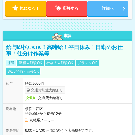
気になる！
応募する
詳細へ
未読
給与即払いOK！高時給！平日休み！日勤のお仕
事！仕分け作業等
派遣
職種未経験OK
社会人未経験OK
ブランクOK
WEB登録・面接OK
時給1600円
給与
交通費別途支給あり
交通費支給有り
交通費
横浜市西区
勤務地
平沼橋駅から徒歩12分
素材系メーカー
8:00～17:30 ※表記のうち実働8時間です。
勤務時間