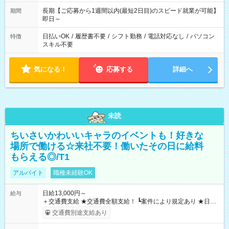
長期【ご応募から1週間以内(最短2日目)のスピード就業が可能】
期間
即日～
日払いOK
/
履歴書不要
/
シフト勤務
/
電話対応なし
/
パソコン
特徴
スキル不要
気になる！
応募する
詳細へ
未読
ちいさいかわいいキャラのイベントも！好きな
場所で働ける☆来社不要！働いたその日に給料
もらえる◎/T1
アルバイト
職種未経験OK
日給13,000円～
給与
＋交通費支給 ★交通費全額支給！ ┗案件により規定あり ★日払
いOK！（規定あり） ┗働いたその日に現金GET♪ お仕事後はコ
交通費別途支給あり
ンビニATMから 日払い分を引き落とせます！ 【試用期間】試
用期間なし