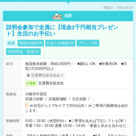
掲載日：2026.08.09
未読
説明会参加で全員に【現金2千円相当プレゼン
ト】生活のお手伝い
派遣
職種未経験OK
社会人未経験OK
ブランクOK
WEB登録・面接OK
無資格未経験：時給1500円～ ■週払いOK ■扶養内OK ■日
給与
収1万2000円以上
交通費別途支給あり
交通費全額支給
交通費
川崎市中原区
勤務地
武蔵小杉駅
/
武蔵新城駅
/
元住吉駅
/
…
≪自宅からドアtoドアで30分以内！≫ご希望の勤務地を紹介
します。
9:00～18:00（休憩60分） ■ご希望があれば下記シフトもOK！
勤務時間
早番 7:00～16:00 遅番 10:00～19:00 「家族と休みを合わせた
い」 「余裕を持って夕飯の準備がしたい」 「できれば残業はし
たくない」 など、ご希望を教えてくださいね。 ※Wワーク希望