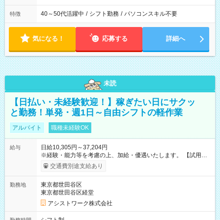
40～50代活躍中
/
シフト勤務
/
パソコンスキル不要
特徴
気になる！
応募する
詳細へ
未読
【日払い・未経験歓迎！】稼ぎたい日にサクッ
と勤務！単発・週1日～自由シフトの軽作業
アルバイト
職種未経験OK
日給10,305円～37,204円
給与
※経験・能力等を考慮の上、加給・優遇いたします。 【試用期
間】試用期間なし
交通費別途支給あり
東京都世田谷区
勤務地
東京都世田谷区経堂
アシストワーク株式会社