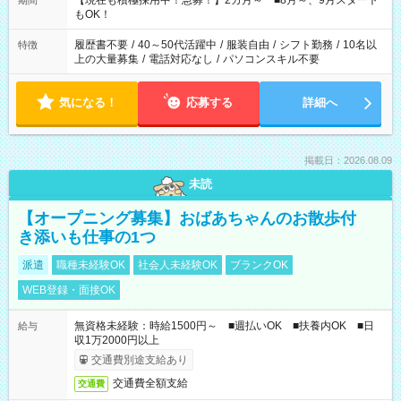
【現在も積極採用中！急募！】2カ月～ ■8月～、9月スタート
期間
の方へ 今ご覧のお仕事で希望する勤務時間と、もう1つのお仕事
もOK！
の勤務時間。 合計で週40時間を超える場合は応募できません。
履歴書不要
/
40～50代活躍中
/
服装自由
/
シフト勤務
/
10名以
特徴
上の大量募集
/
電話対応なし
/
パソコンスキル不要
気になる！
応募する
詳細へ
掲載日：2026.08.09
未読
【オープニング募集】おばあちゃんのお散歩付
き添いも仕事の1つ
派遣
職種未経験OK
社会人未経験OK
ブランクOK
WEB登録・面接OK
無資格未経験：時給1500円～ ■週払いOK ■扶養内OK ■日
給与
収1万2000円以上
交通費別途支給あり
交通費全額支給
交通費