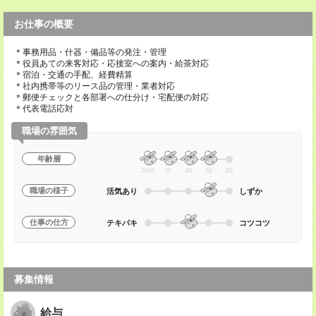
お仕事の概要
＊事務用品・什器・備品等の発注・管理
＊役員あての来客対応・応接室への案内・給茶対応
＊宿泊・交通の手配、経費精算
＊社内携帯等のリース品の管理・業者対応
＊郵便チェックと各部署への仕分け・宅配便の対応
＊代表電話応対
職場の雰囲気
年齢層
20代
30
40
50
60
職場の様子
活気あり
しずか
仕事の仕方
テキパキ
コツコツ
募集情報
給与