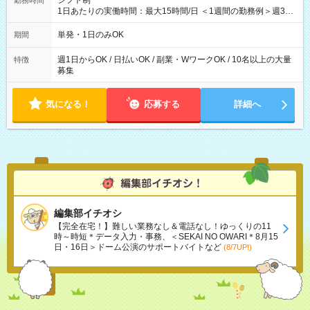
シフト制
勤務時間
1日あたりの実働時間：最大15時間/日 ＜1週間の勤務例＞週3回
勤務 勤務：月・水・金 休み：火・木・土・日 好きな時にお仕事
可能です！ ※1日あたりの最大実働時間は日勤、夜勤共に勤務し
単発・1日のみOK
期間
た時間になります。
週1日からOK / 日払いOK / 副業・WワークOK / 10名以上の大量
特徴
募集
気になる！
応募する
詳細へ
編集部イチオシ
【完全在宅！】難しい業務なし＆電話なし！ゆっくりの11
時～時短＊データ入力・事務、＜SEKAI NO OWARI＊8月15
日・16日＞ドーム公演のサポートバイトなど
(8/7UP!)