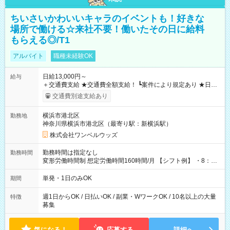
ちいさいかわいいキャラのイベントも！好きな
場所で働ける☆来社不要！働いたその日に給料
もらえる◎/T1
アルバイト
職種未経験OK
日給13,000円～
給与
＋交通費支給 ★交通費全額支給！ ┗案件により規定あり ★日払
いOK！（規定あり） ┗働いたその日に現金GET♪ お仕事後はコ
交通費別途支給あり
ンビニATMから 日払い分を引き落とせます！ 【試用期間】試
用期間なし
横浜市港北区
勤務地
神奈川県横浜市港北区（最寄り駅：新横浜駅）
株式会社ワンベルウッズ
勤務時間は指定なし
勤務時間
変形労働時間制 想定労働時間160時間/月 【シフト例】 ・8：00
～21：00
単発・1日のみOK
期間
週1日からOK / 日払いOK / 副業・WワークOK / 10名以上の大量
特徴
募集
気になる！
応募する
詳細へ