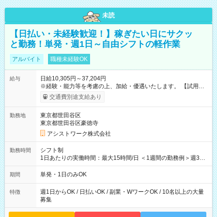
未読
【日払い・未経験歓迎！】稼ぎたい日にサクッ
と勤務！単発・週1日～自由シフトの軽作業
アルバイト
職種未経験OK
日給10,305円～37,204円
給与
※経験・能力等を考慮の上、加給・優遇いたします。 【試用期
間】試用期間なし
交通費別途支給あり
東京都世田谷区
勤務地
東京都世田谷区豪徳寺
アシストワーク株式会社
シフト制
勤務時間
1日あたりの実働時間：最大15時間/日 ＜1週間の勤務例＞週3回
勤務 勤務：月・水・金 休み：火・木・土・日 好きな時にお仕事
可能です！ ※1日あたりの最大実働時間は日勤、夜勤共に勤務し
単発・1日のみOK
期間
た時間になります。
週1日からOK / 日払いOK / 副業・WワークOK / 10名以上の大量
特徴
募集