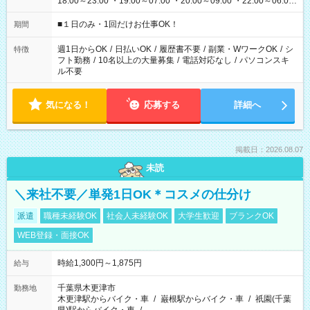
18:00～23:00 ・19:00～07:00 ・20:00～09:00 ・22:00～06:00
etc ★最短で3時間で5,120円のお仕事から 15時間で2万円近く稼
げるお仕事も！ ご希望のお時間に合わせてご紹介！ ※シフトは
■１日のみ・1回だけお仕事OK！
期間
現場によって異なります。 ※勿論、休憩時間はあるのでご安心
ください！
週1日からOK
/
日払いOK
/
履歴書不要
/
副業・WワークOK
/
シ
特徴
フト勤務
/
10名以上の大量募集
/
電話対応なし
/
パソコンスキ
ル不要
気になる！
応募する
詳細へ
掲載日：2026.08.07
未読
＼来社不要／単発1日OK＊コスメの仕分け
派遣
職種未経験OK
社会人未経験OK
大学生歓迎
ブランクOK
WEB登録・面接OK
時給1,300円～1,875円
給与
千葉県木更津市
勤務地
木更津駅からバイク・車
/
巌根駅からバイク・車
/
祇園(千葉