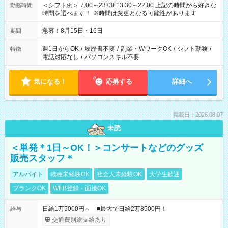
＜シフト例＞ 7:00～23:00 13:30～22:00 上記の時間から好きな
勤務時間
時間を選べます！ ※時間は変更となる可能性があります
急募！8月15日・16日
期間
週1日からOK
/
履歴書不要
/
副業・WワークOK
/
シフト勤務
/
特徴
電話対応なし
/
パソコンスキル不要
気になる！
応募する
詳細へ
掲載日：2026.08.07
未読
＜単発＊1日～OK！＞コンサートなどのグッズ
販売スタッフ＊
アルバイト
職種未経験OK
社会人未経験OK
大学生歓迎
ブランクOK
WEB登録・面接OK
日給1万5000円～ ■最大で日給2万8500円！
給与
交通費別途支給あり