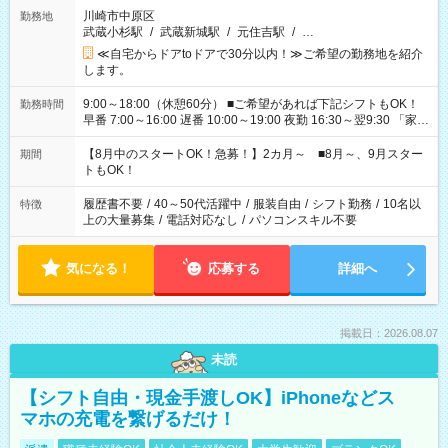
川崎市中原区
勤務地
武蔵小杉駅
/
武蔵新城駅
/
元住吉駅
/
…
≪自宅からドアtoドアで30分以内！≫ご希望の勤務地を紹介
します。
9:00～18:00（休憩60分） ■ご希望があれば下記シフトもOK！
勤務時間
早番 7:00～16:00 遅番 10:00～19:00 夜勤 16:30～翌9:30 「家族
と休みを合わせたい」 「余裕を持って夕飯の準備がしたい」
「できれば残業はしたくない」 など、ご希望を教えてください
【8月中のスタートOK！急募！】2カ月～ ■8月～、9月スター
期間
ね。 ※Wワーク希望の方へ 今ご覧のお仕事で希望する勤務時間
トもOK！
と、もう1つのお仕事の勤務時間。 合計で週40時間を超える場
合は応募できません。
履歴書不要
/
40～50代活躍中
/
服装自由
/
シフト勤務
/
10名以
特徴
上の大量募集
/
電話対応なし
/
パソコンスキル不要
気になる！
応募する
詳細へ
掲載日：2026.08.07
未読
【シフト自由・現金手渡しOK】iPhoneなどス
マホの充電を繋げるだけ！