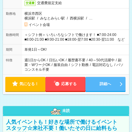
交通費規定支給
交通費
横浜市西区
勤務地
横浜駅
/
みなとみらい駅
/
西横浜駅
/
…
イベント会場
＜シフト例＞ いろいろなシフトで働けます！ ■7:00-24:00
勤務時間
■8:00-21:00 ■9:00-21:00 ■18:00-翌7:00 ■20:30-翌11:00 など
単発1日～OK!
期間
週1日からOK
/
日払いOK
/
履歴書不要
/
40～50代活躍中
/
副
特徴
業・WワークOK
/
服装自由
/
シフト勤務
/
電話対応なし
/
パソ
コンスキル不要
気になる！
応募する
詳細へ
未読
人気イベントも！好きな場所で働けるイベント
スタッフ☆来社不要！働いたその日に給料もら