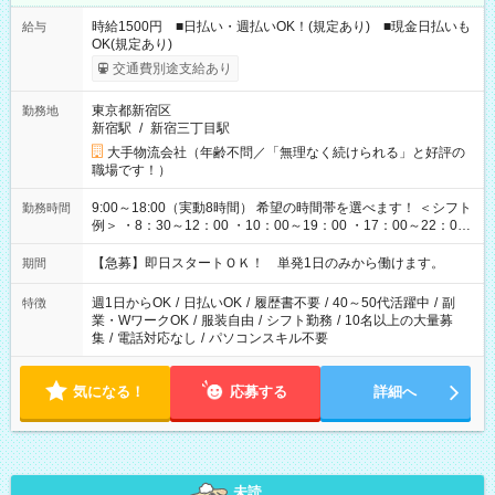
時給1500円 ■日払い・週払いOK！(規定あり) ■現金日払いも
給与
OK(規定あり)
交通費別途支給あり
東京都新宿区
勤務地
新宿駅
/
新宿三丁目駅
大手物流会社（年齢不問／「無理なく続けられる」と好評の
職場です！）
9:00～18:00（実動8時間） 希望の時間帯を選べます！ ＜シフト
勤務時間
例＞ ・8：30～12：00 ・10：00～19：00 ・17：00～22：00
・13：00～22：00 ・22：00～翌6：00 など
【急募】即日スタートＯＫ！ 単発1日のみから働けます。
期間
週1日からOK
/
日払いOK
/
履歴書不要
/
40～50代活躍中
/
副
特徴
業・WワークOK
/
服装自由
/
シフト勤務
/
10名以上の大量募
集
/
電話対応なし
/
パソコンスキル不要
気になる！
応募する
詳細へ
未読