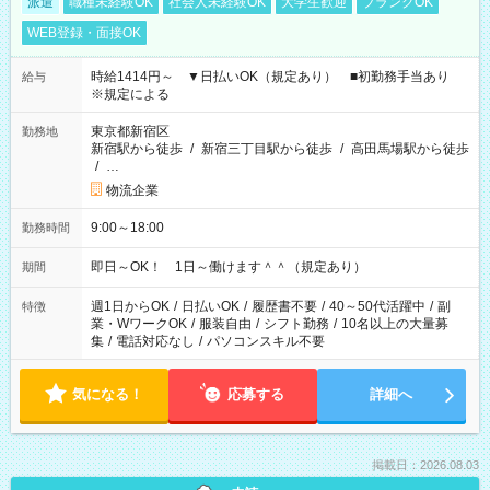
派遣
職種未経験OK
社会人未経験OK
大学生歓迎
ブランクOK
WEB登録・面接OK
時給1414円～ ▼日払いOK（規定あり） ■初勤務手当あり
給与
※規定による
東京都新宿区
勤務地
新宿駅から徒歩
/
新宿三丁目駅から徒歩
/
高田馬場駅から徒歩
/
…
物流企業
9:00～18:00
勤務時間
即日～OK！ 1日～働けます＾＾（規定あり）
期間
週1日からOK
/
日払いOK
/
履歴書不要
/
40～50代活躍中
/
副
特徴
業・WワークOK
/
服装自由
/
シフト勤務
/
10名以上の大量募
集
/
電話対応なし
/
パソコンスキル不要
気になる！
応募する
詳細へ
掲載日：2026.08.03