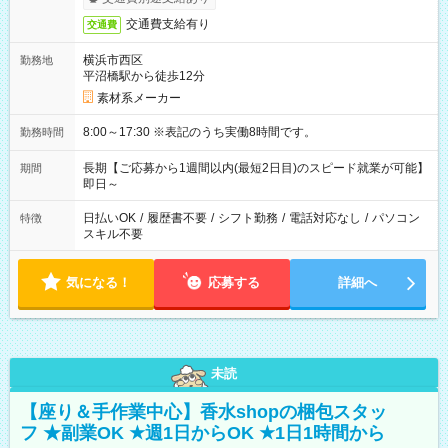
交通費支給有り
交通費
横浜市西区
勤務地
平沼橋駅から徒歩12分
素材系メーカー
8:00～17:30 ※表記のうち実働8時間です。
勤務時間
長期【ご応募から1週間以内(最短2日目)のスピード就業が可能】
期間
即日～
日払いOK
/
履歴書不要
/
シフト勤務
/
電話対応なし
/
パソコン
特徴
スキル不要
気になる！
応募する
詳細へ
未読
【座り＆手作業中心】香水shopの梱包スタッ
フ ★副業OK ★週1日からOK ★1日1時間から