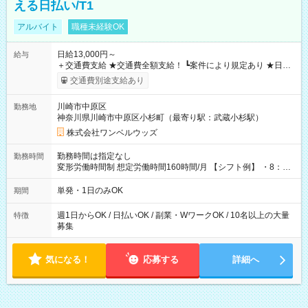
える日払い/T1
アルバイト
職種未経験OK
日給13,000円～
給与
＋交通費支給 ★交通費全額支給！ ┗案件により規定あり ★日払
いOK！（規定あり） ┗働いたその日に現金GET♪ お仕事後はコ
交通費別途支給あり
ンビニATMから 日払い分を引き落とせます！ 【試用期間】試
用期間なし
川崎市中原区
勤務地
神奈川県川崎市中原区小杉町（最寄り駅：武蔵小杉駅）
株式会社ワンベルウッズ
勤務時間は指定なし
勤務時間
変形労働時間制 想定労働時間160時間/月 【シフト例】 ・8：00
～21：00
単発・1日のみOK
期間
週1日からOK / 日払いOK / 副業・WワークOK / 10名以上の大量
特徴
募集
気になる！
応募する
詳細へ