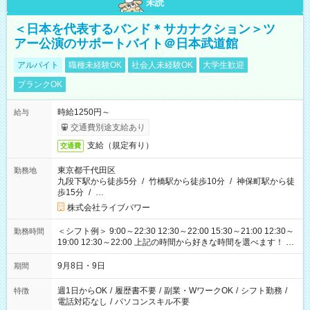
未読
＜日本を代表するバンド＊サカナクション＞ツ
アー公演のサポートバイト＠日本武道館
アルバイト
職種未経験OK
社会人未経験OK
大学生歓迎
ブランクOK
時給1250円～
給与
交通費別途支給あり
支給（規定有り）
交通費
東京都千代田区
勤務地
九段下駅から徒歩5分
/
竹橋駅から徒歩10分
/
神保町駅から徒
歩15分
/
…
株式会社ライブパワー
＜シフト例＞ 9:00～22:30 12:30～22:00 15:30～21:00 12:30～
勤務時間
19:00 12:30～22:00 上記の時間から好きな時間を選べます！ ※
時間は変更となる可能性があります
9月8日・9日
期間
週1日からOK
/
履歴書不要
/
副業・WワークOK
/
シフト勤務
/
特徴
電話対応なし
/
パソコンスキル不要