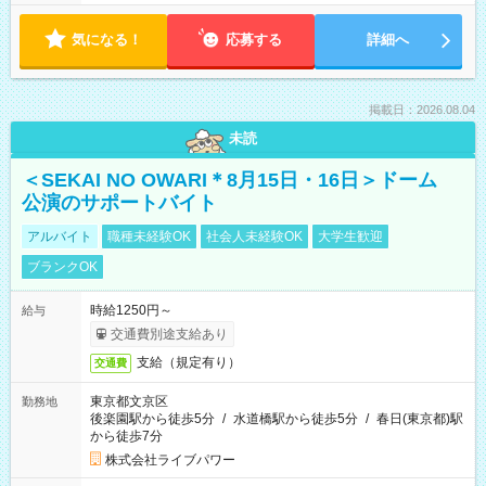
気になる！
応募する
詳細へ
掲載日：2026.08.04
未読
＜SEKAI NO OWARI＊8月15日・16日＞ドーム
公演のサポートバイト
アルバイト
職種未経験OK
社会人未経験OK
大学生歓迎
ブランクOK
時給1250円～
給与
交通費別途支給あり
支給（規定有り）
交通費
東京都文京区
勤務地
後楽園駅から徒歩5分
/
水道橋駅から徒歩5分
/
春日(東京都)駅
から徒歩7分
株式会社ライブパワー