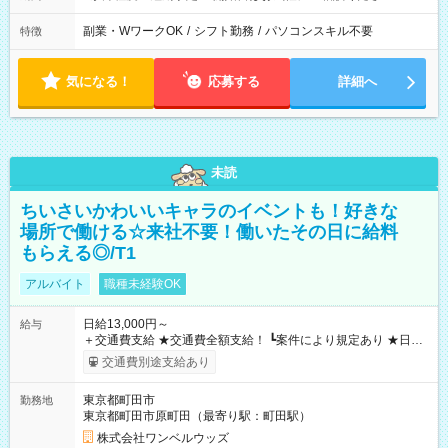
副業・WワークOK
/
シフト勤務
/
パソコンスキル不要
特徴
気になる！
応募する
詳細へ
未読
ちいさいかわいいキャラのイベントも！好きな
場所で働ける☆来社不要！働いたその日に給料
もらえる◎/T1
アルバイト
職種未経験OK
日給13,000円～
給与
＋交通費支給 ★交通費全額支給！ ┗案件により規定あり ★日払
いOK！（規定あり） ┗働いたその日に現金GET♪ お仕事後はコ
交通費別途支給あり
ンビニATMから 日払い分を引き落とせます！ 【試用期間】試
用期間なし
東京都町田市
勤務地
東京都町田市原町田（最寄り駅：町田駅）
株式会社ワンベルウッズ