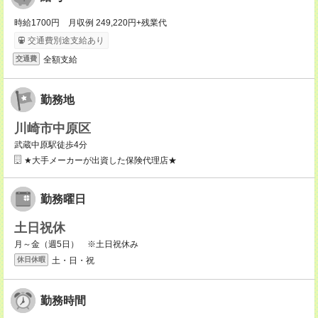
時給1700円 月収例 249,220円+残業代
交通費別途支給あり
全額支給
交通費
勤務地
川崎市中原区
武蔵中原駅徒歩4分
★大手メーカーが出資した保険代理店★
勤務曜日
土日祝休
月～金（週5日） ※土日祝休み
土・日・祝
休日休暇
勤務時間