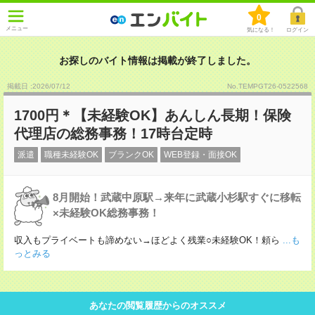
0
メニュー
気になる！
ログイン
お探しのバイト情報は掲載が終了しました。
掲載日 :2026
/
07
/
12
No.TEMPGT26-0522568
1700円＊【未経験OK】あんしん長期！保険
代理店の総務事務！17時台定時
派遣
職種未経験OK
ブランクOK
WEB登録・面接OK
8月開始！武蔵中原駅→来年に武蔵小杉駅すぐに移転
×未経験OK総務事務！
収入もプライベートも諦めない→ほどよく残業○未経験OK！頼ら
...も
っとみる
あなたの閲覧履歴からのオススメ