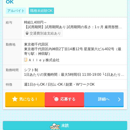
OK
アルバイト
職種未経験OK
時給1,400円～
給与
【試用期間】試用期間あり 試用期間の長さ：1ヶ月 雇用形態、
給与は本採用時と同じです。
交通費別途支給あり
東京都千代田区
勤務地
東京都千代田区内神田2丁目14番12号 星屋第六ビル402号（最
寄り駅：神田駅）
Ａｌｌｅｙ株式会社
シフト制
勤務時間
1日あたりの実働時間：最大5時間/日 11:00-19:00 └1日あたりの
実働時間：1-5時間 └上記の時間帯内であれば、いつでも勤務可
能！ └平日・土曜日の中で、お好きな曜日でご勤務いただけま
週1日からOK / 日払いOK / 副業・WワークOK
特徴
す！ 【シフト例】 ・11:00～14:00 ・16:30～19:00 ・13:00～
18:00 などのように、自由な働き方が可能なお仕事です！
気になる！
応募する
詳細へ
未読