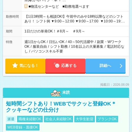
県)駅からバイク・車
/
…
■物流センターなど ■勤務地選べます
【1日3時間～も相談OK!】午前中のみや18時以降などのシフト
勤務時間
あり！ シフト例 ▼9:00～12:00 ▼9:00～17:00 ▼10:00～19:00
▼18:00～21:00
1日だけの単発OK！＃8月～ ＃9月～
期間
週1日からOK
/
日払いOK
/
40～50代活躍中
/
副業・Wワーク
特徴
OK
/
服装自由
/
シフト勤務
/
10名以上の大量募集
/
電話対応な
し
/
パソコンスキル不要
気になる！
応募する
詳細へ
掲載日：2026.08.09
未読
短時間シフトあり！WEBでサクッと登録OK＊
クッキーなどの仕分け
派遣
職種未経験OK
社会人未経験OK
大学生歓迎
ブランクOK
WEB登録・面接OK