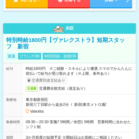
未読
特別時給1800円【ヴァレクストラ】短期スタッ
フ 新宿
派遣
ブランクOK
WEB登録・面接OK
時給1800円 ※ご経験・スキルにより優遇 スマホでかんたんに
給与
前払いで給与が受け取れます（※上限、条件あり）
交通費別途支給あり
交通費全額支給（規定あり）
交通費
東京都新宿区
勤務地
新宿三丁目駅から徒歩2分
/
新宿(東京メトロ)駅
Valextra
09:30～20:30 実働7.5時間／休憩1.5時間 営業時間に合わせた
勤務時間
シフト制
3か月程度の短期予定 ※開始日はお気軽にご相談ください
期間