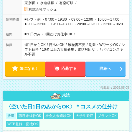
東京駅
/
水道橋駅
/
有楽町駅
/
…
株式会社マッシュ
■シフト例 ・07:00～19:30 ・09:00～12:00 ・10:00～17:00 ・
勤務時間
18:00～23:00 ・19:00～07:00 ・20:00～09:00 ・22:00～06:00
etc ★最短で3時間で5,120円のお仕事から 15時間で2万円近く稼
げるお仕事も！ ご希望のお時間に合わせてご紹介！ ※シフトは
■１日のみ・1回だけお仕事OK！
期間
現場によって異なります。 ※勿論、休憩時間はあるのでご安心
ください！
週1日からOK
/
日払いOK
/
履歴書不要
/
副業・WワークOK
/
シ
特徴
フト勤務
/
10名以上の大量募集
/
電話対応なし
/
パソコンスキ
ル不要
気になる！
応募する
詳細へ
掲載日：2026.08.08
未読
〈空いた日1日のみからOK〉＊コスメの仕分け
派遣
職種未経験OK
社会人未経験OK
大学生歓迎
ブランクOK
WEB登録・面接OK