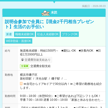
掲載日：2026.08.03
未読
説明会参加で全員に【現金2千円相当プレゼン
ト】生活のお手伝い
派遣
職種未経験OK
社会人未経験OK
ブランクOK
WEB登録・面接OK
無資格未経験：時給1500円～ ■週払いOK ■扶養内OK ■日
給与
収1万2000円以上
交通費別途支給あり
交通費全額支給
交通費
横浜市磯子区
勤務地
新杉田駅
/
洋光台駅
/
磯子駅
/
…
≪自宅からドアtoドアで30分以内！≫ご希望の勤務地を紹介
します。
9:00～18:00（休憩60分） ■ご希望があれば下記シフトもOK！
勤務時間
早番 7:00～16:00 遅番 10:00～19:00 「家族と休みを合わせた
い」 「余裕を持って夕飯の準備がしたい」 「できれば残業はし
たくない」 など、ご希望を教えてくださいね。 ※Wワーク希望