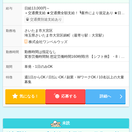
日給13,000円～
給与
＋交通費支給 ★交通費全額支給！ ┗案件により規定あり ★日払
いOK！（規定あり） ┗働いたその日に現金GET♪ お仕事後はコ
交通費別途支給あり
ンビニATMから 日払い分を引き落とせます！ 【試用期間】試
用期間なし
さいたま市大宮区
勤務地
埼玉県さいたま市大宮区錦町（最寄り駅：大宮駅）
株式会社ワンベルウッズ
勤務時間は指定なし
勤務時間
変形労働時間制 想定労働時間160時間/月 【シフト例】 ・8：00
～21：00
単発・1日のみOK
期間
週1日からOK / 日払いOK / 副業・WワークOK / 10名以上の大量
特徴
募集
気になる！
応募する
詳細へ
未読