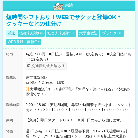
未読
短時間シフトあり！WEBでサクッと登録OK＊
クッキーなどの仕分け
派遣
職種未経験OK
社会人未経験OK
大学生歓迎
ブランクOK
WEB登録・面接OK
時給1500円 ■日払い・週払いOK！(規定あり) ■現金日払いも
給与
OK(規定あり)
交通費別途支給あり
東京都新宿区
勤務地
新宿駅
/
新宿三丁目駅
大手物流会社（年齢不問／「無理なく続けられる」と好評の
職場です！）
9:00～18:00（実動8時間） 希望の時間帯を選べます！ ＜シフト
勤務時間
例＞ ・8：30～12：00 ・10：00～19：00 ・17：00～22：00
・13：00～22：00 ・22：00～翌6：00 など
【急募】即日スタートＯＫ！ 単発1日のみから働けます。
期間
週1日からOK
/
日払いOK
/
履歴書不要
/
40～50代活躍中
/
副
特徴
業・WワークOK
/
服装自由
/
シフト勤務
/
10名以上の大量募