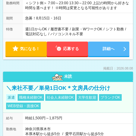
＜シフト例＞ 7:00～23:00 13:30～22:00 上記の時間から好きな
勤務時間
時間を選べます！ ※時間は変更となる可能性があります
急募！8月15日・16日
期間
週1日からOK
/
履歴書不要
/
副業・WワークOK
/
シフト勤務
/
特徴
電話対応なし
/
パソコンスキル不要
気になる！
応募する
詳細へ
掲載日：2026.08.08
未読
＼来社不要／単発1日OK＊文房具の仕分け
派遣
職種未経験OK
社会人未経験OK
大学生歓迎
ブランクOK
WEB登録・面接OK
時給1,500円～1,875円
給与
神奈川県厚木市
勤務地
本厚木駅から徒歩5分
/
愛甲石田駅から徒歩5分