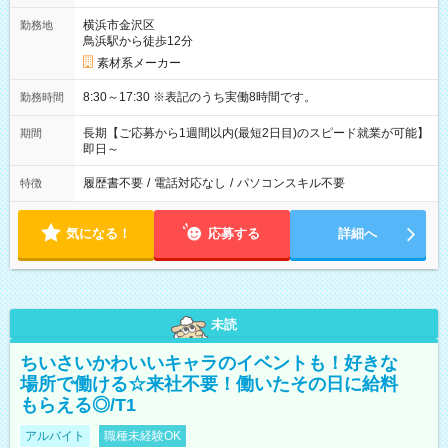
横浜市金沢区
勤務地
鳥浜駅から徒歩12分
素材系メーカー
8:30～17:30 ※表記のうち実働8時間です。
勤務時間
長期【ご応募から1週間以内(最短2日目)のスピード就業が可能】
期間
即日～
履歴書不要
/
電話対応なし
/
パソコンスキル不要
特徴
気になる！
応募する
詳細へ
未読
ちいさいかわいいキャラのイベントも！好きな
場所で働ける☆来社不要！働いたその日に給料
もらえる◎/T1
アルバイト
職種未経験OK