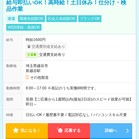
給与即払いOK！高時給！土日休み！仕分け・検
品作業
派遣
職種未経験OK
社会人未経験OK
ブランクOK
WEB登録・面接OK
時給1600円
給与
交通費別途支給あり
交通費支給有り
交通費
埼玉県越谷市
勤務地
新越谷駅
その他製造
8:00～17:00 ※表記のうち実働8時間です。
勤務時間
長期【ご応募から1週間以内(最短2日目)のスピード就業が可能】
期間
即日～
日払いOK
/
履歴書不要
/
電話対応なし
/
パソコンスキル不要
特徴
気になる！
応募する
詳細へ