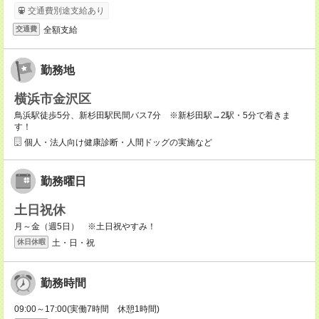
交通費別途支給あり
全額支給
交通費
勤務地
横浜市金沢区
鳥浜駅徒歩5分、新杉田駅民間バス7分 ※新杉田駅→2駅・5分で着きま
す！
個人・法人向け健康診断・人間ドッグの実施など
勤務曜日
土日祝休
月～金（週5日） ※土日祝やすみ！
土・日・祝
休日休暇
勤務時間
09:00～17:00(実働7時間 休憩1時間)