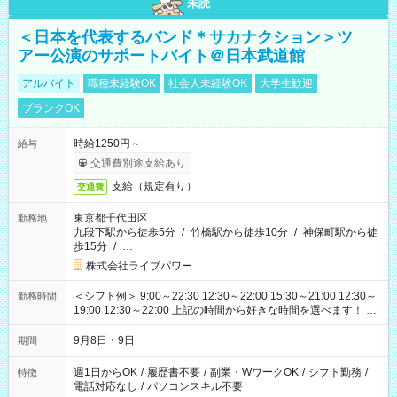
未読
＜日本を代表するバンド＊サカナクション＞ツ
アー公演のサポートバイト＠日本武道館
アルバイト
職種未経験OK
社会人未経験OK
大学生歓迎
ブランクOK
時給1250円～
給与
交通費別途支給あり
支給（規定有り）
交通費
東京都千代田区
勤務地
九段下駅から徒歩5分
/
竹橋駅から徒歩10分
/
神保町駅から徒
歩15分
/
…
株式会社ライブパワー
＜シフト例＞ 9:00～22:30 12:30～22:00 15:30～21:00 12:30～
勤務時間
19:00 12:30～22:00 上記の時間から好きな時間を選べます！ ※
時間は変更となる可能性があります
9月8日・9日
期間
週1日からOK
/
履歴書不要
/
副業・WワークOK
/
シフト勤務
/
特徴
電話対応なし
/
パソコンスキル不要