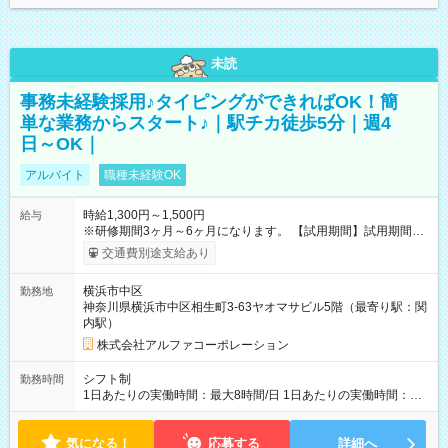
未読
事務未経験採用♪タイピングができればOK！簡
単な業務からスタート♪｜駅チカ徒歩5分｜週4
日～OK｜
アルバイト
職種未経験OK
時給1,300円～1,500円
給与
※研修期間3ヶ月～6ヶ月になります。 【試用期間】試用期間あ
り 試用期間の長さ：1ヶ月 雇用形態、給与は本採用時と同じで
交通費別途支給あり
す。
横浜市中区
勤務地
神奈川県横浜市中区相生町3-63ヤオマサビル5階（最寄り駅：関
内駅）
株式会社アルファコーポレーション
シフト制
勤務時間
1日あたりの実働時間：最大8時間/日 1日あたりの実働時間：
7~8時間 シフト例 ・10時00分～18時00分 ・10時00分～19時00
分
気になる！
応募する
詳細へ