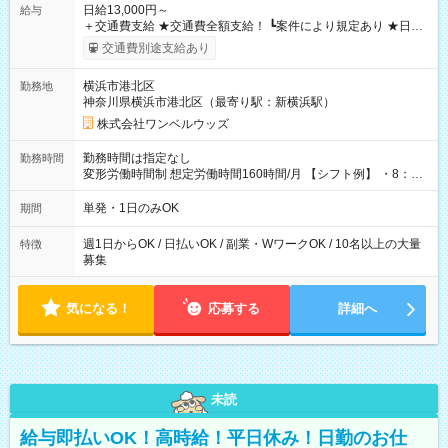
日給13,000円～
給与
＋交通費支給 ★交通費全額支給！ ┗案件により規定あり ★日払
いOK！（規定あり） ┗働いたその日に現金GET♪ お仕事後はコ
交通費別途支給あり
ンビニATMから 日払い分を引き落とせます！ 【試用期間】試
用期間なし
横浜市港北区
勤務地
神奈川県横浜市港北区（最寄り駅：新横浜駅）
株式会社ワンベルウッズ
勤務時間は指定なし
勤務時間
変形労働時間制 想定労働時間160時間/月 【シフト例】 ・8：00
～21：00
単発・1日のみOK
期間
週1日からOK / 日払いOK / 副業・WワークOK / 10名以上の大量
特徴
募集
気になる！
応募する
詳細へ
未読
給与即払いOK！高時給！平日休み！日勤のお仕