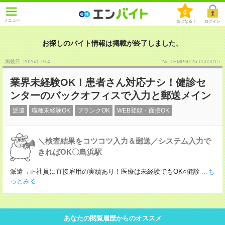
0
メニュー
気になる！
ログイン
お探しのバイト情報は掲載が終了しました。
掲載日 :2026
/
07
/
14
No.TEMPGT26-0505015
業界未経験OK！患者さん対応ナシ！健診セ
ンターのバックオフィスで入力と郵送メイン
派遣
職種未経験OK
ブランクOK
WEB登録・面接OK
＼検査結果をコツコツ入力＆郵送／システム入力で
きればOK〇鳥浜駅
派遣→正社員に直接雇用の実績あり！医療は未経験でもOK○健診
...も
っとみる
あなたの閲覧履歴からのオススメ