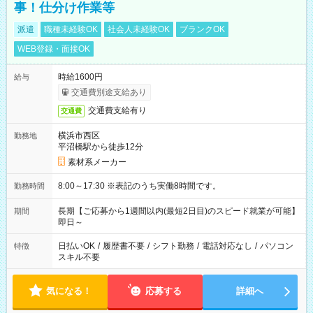
事！仕分け作業等
派遣
職種未経験OK
社会人未経験OK
ブランクOK
WEB登録・面接OK
時給1600円
給与
交通費別途支給あり
交通費支給有り
交通費
横浜市西区
勤務地
平沼橋駅から徒歩12分
素材系メーカー
8:00～17:30 ※表記のうち実働8時間です。
勤務時間
長期【ご応募から1週間以内(最短2日目)のスピード就業が可能】
期間
即日～
日払いOK
/
履歴書不要
/
シフト勤務
/
電話対応なし
/
パソコン
特徴
スキル不要
気になる！
応募する
詳細へ