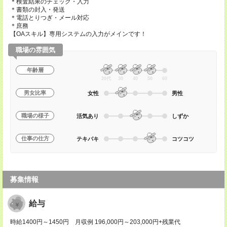
＊検査結果のチェック・入力
＊書類の封入・発送
＊電話とりつぎ・メール対応
＊庶務
【OAスキル】専用システムの入力がメインです！
職場の雰囲気
年齢層
20代
30
40
50
60
男女比率
女性
男性
職場の様子
活気あり
しずか
仕事の仕方
テキパキ
コツコツ
募集情報
給与
時給1400円～1450円 月収例 196,000円～203,000円+残業代