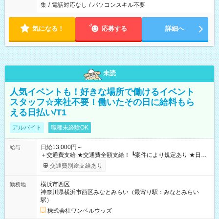
集
/
電話対応なし
/
パソコンスキル不要
気になる！
応募する
詳細へ
未読
人気イベントも！好きな場所で働けるイベント
スタッフ☆来社不要！働いたその日に給料もら
える日払い/T1
アルバイト
職種未経験OK
日給13,000円～
給与
＋交通費支給 ★交通費全額支給！ ┗案件により規定あり ★日払
いOK！（規定あり） ┗働いたその日に現金GET♪ お仕事後はコ
交通費別途支給あり
ンビニATMから 日払い分を引き落とせます！ 【試用期間】試
用期間なし
横浜市西区
勤務地
神奈川県横浜市西区みなとみらい（最寄り駅：みなとみらい
駅）
株式会社ワンベルウッズ