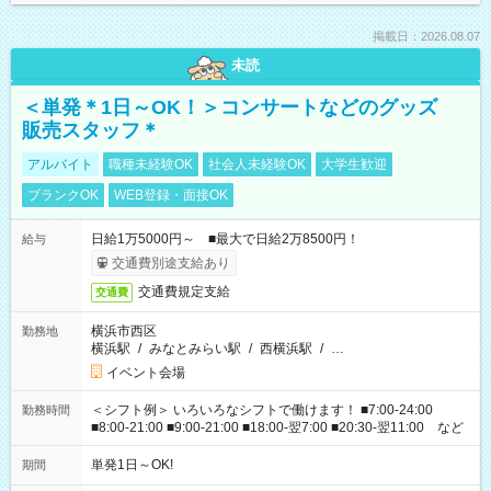
掲載日：2026.08.07
未読
＜単発＊1日～OK！＞コンサートなどのグッズ
販売スタッフ＊
アルバイト
職種未経験OK
社会人未経験OK
大学生歓迎
ブランクOK
WEB登録・面接OK
日給1万5000円～ ■最大で日給2万8500円！
給与
交通費別途支給あり
交通費規定支給
交通費
横浜市西区
勤務地
横浜駅
/
みなとみらい駅
/
西横浜駅
/
…
イベント会場
＜シフト例＞ いろいろなシフトで働けます！ ■7:00-24:00
勤務時間
■8:00-21:00 ■9:00-21:00 ■18:00-翌7:00 ■20:30-翌11:00 など
単発1日～OK!
期間