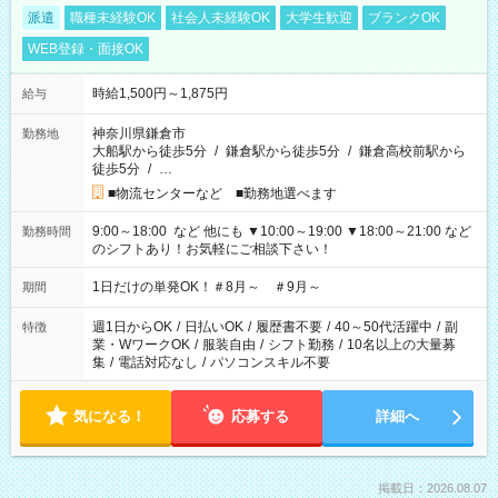
派遣
職種未経験OK
社会人未経験OK
大学生歓迎
ブランクOK
WEB登録・面接OK
時給1,500円～1,875円
給与
神奈川県鎌倉市
勤務地
大船駅から徒歩5分
/
鎌倉駅から徒歩5分
/
鎌倉高校前駅から
徒歩5分
/
…
■物流センターなど ■勤務地選べます
9:00～18:00 など 他にも ▼10:00～19:00 ▼18:00～21:00 など
勤務時間
のシフトあり！お気軽にご相談下さい！
1日だけの単発OK！＃8月～ ＃9月～
期間
週1日からOK
/
日払いOK
/
履歴書不要
/
40～50代活躍中
/
副
特徴
業・WワークOK
/
服装自由
/
シフト勤務
/
10名以上の大量募
集
/
電話対応なし
/
パソコンスキル不要
気になる！
応募する
詳細へ
掲載日：2026.08.07