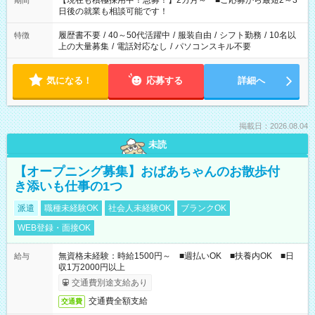
【現在も積極採用中！急募！】2カ月～ ■ご応募から最短2～3
期間
の方へ 今ご覧のお仕事で希望する勤務時間と、もう1つのお仕事
日後の就業も相談可能です！
の勤務時間。 合計で週40時間を超える場合は応募できません。
履歴書不要
/
40～50代活躍中
/
服装自由
/
シフト勤務
/
10名以
特徴
上の大量募集
/
電話対応なし
/
パソコンスキル不要
気になる！
応募する
詳細へ
掲載日：2026.08.04
未読
【オープニング募集】おばあちゃんのお散歩付
き添いも仕事の1つ
派遣
職種未経験OK
社会人未経験OK
ブランクOK
WEB登録・面接OK
無資格未経験：時給1500円～ ■週払いOK ■扶養内OK ■日
給与
収1万2000円以上
交通費別途支給あり
交通費全額支給
交通費