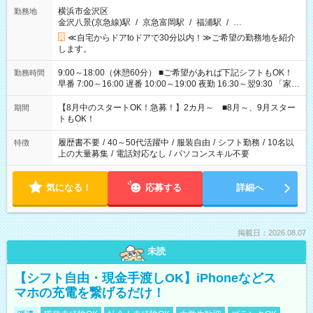
横浜市金沢区
勤務地
金沢八景(京急線)駅
/
京急富岡駅
/
福浦駅
/
…
≪自宅からドアtoドアで30分以内！≫ご希望の勤務地を紹介
します。
9:00～18:00（休憩60分） ■ご希望があれば下記シフトもOK！
勤務時間
早番 7:00～16:00 遅番 10:00～19:00 夜勤 16:30～翌9:30 「家族
と休みを合わせたい」 「余裕を持って夕飯の準備がしたい」
「できれば残業はしたくない」 など、ご希望を教えてください
【8月中のスタートOK！急募！】2カ月～ ■8月～、9月スター
期間
ね。 ※Wワーク希望の方へ 今ご覧のお仕事で希望する勤務時間
トもOK！
と、もう1つのお仕事の勤務時間。 合計で週40時間を超える場
合は応募できません。
履歴書不要
/
40～50代活躍中
/
服装自由
/
シフト勤務
/
10名以
特徴
上の大量募集
/
電話対応なし
/
パソコンスキル不要
気になる！
応募する
詳細へ
掲載日：2026.08.07
未読
【シフト自由・現金手渡しOK】iPhoneなどス
マホの充電を繋げるだけ！