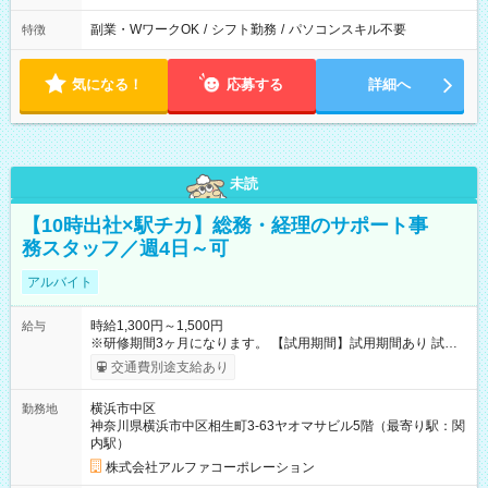
副業・WワークOK
/
シフト勤務
/
パソコンスキル不要
特徴
気になる！
応募する
詳細へ
未読
【10時出社×駅チカ】総務・経理のサポート事
務スタッフ／週4日～可
アルバイト
時給1,300円～1,500円
給与
※研修期間3ヶ月になります。 【試用期間】試用期間あり 試用
期間の長さ：3ヶ月 雇用形態、給与は本採用時と同じです。
交通費別途支給あり
横浜市中区
勤務地
神奈川県横浜市中区相生町3-63ヤオマサビル5階（最寄り駅：関
内駅）
株式会社アルファコーポレーション