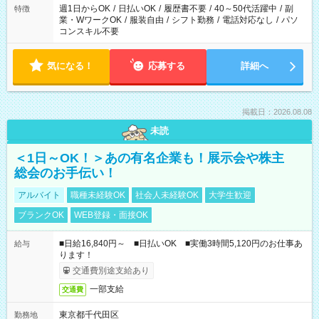
週1日からOK
/
日払いOK
/
履歴書不要
/
40～50代活躍中
/
副
特徴
業・WワークOK
/
服装自由
/
シフト勤務
/
電話対応なし
/
パソ
コンスキル不要
気になる！
応募する
詳細へ
掲載日：2026.08.08
未読
＜1日～OK！＞あの有名企業も！展示会や株主
総会のお手伝い！
アルバイト
職種未経験OK
社会人未経験OK
大学生歓迎
ブランクOK
WEB登録・面接OK
■日給16,840円～ ■日払いOK ■実働3時間5,120円のお仕事あ
給与
ります！
交通費別途支給あり
一部支給
交通費
東京都千代田区
勤務地