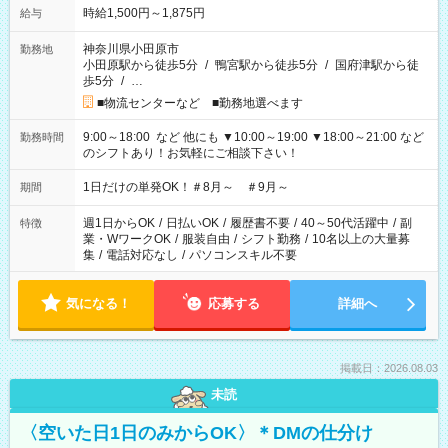
時給1,500円～1,875円
給与
神奈川県小田原市
勤務地
小田原駅から徒歩5分
/
鴨宮駅から徒歩5分
/
国府津駅から徒
歩5分
/
…
■物流センターなど ■勤務地選べます
9:00～18:00 など 他にも ▼10:00～19:00 ▼18:00～21:00 など
勤務時間
のシフトあり！お気軽にご相談下さい！
1日だけの単発OK！＃8月～ ＃9月～
期間
週1日からOK
/
日払いOK
/
履歴書不要
/
40～50代活躍中
/
副
特徴
業・WワークOK
/
服装自由
/
シフト勤務
/
10名以上の大量募
集
/
電話対応なし
/
パソコンスキル不要
気になる！
応募する
詳細へ
掲載日：2026.08.03
未読
〈空いた日1日のみからOK〉＊DMの仕分け