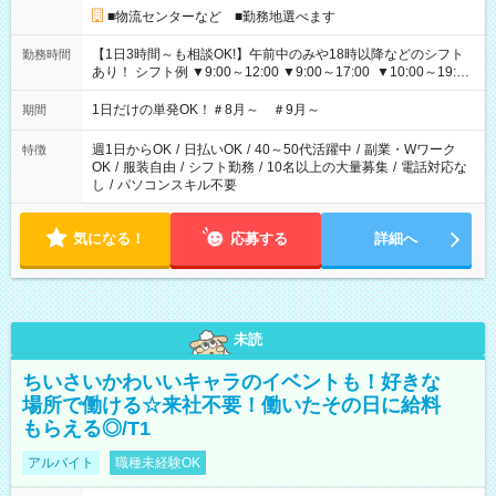
■物流センターなど ■勤務地選べます
【1日3時間～も相談OK!】午前中のみや18時以降などのシフト
勤務時間
あり！ シフト例 ▼9:00～12:00 ▼9:00～17:00 ▼10:00～19:00
▼18:00～21:00
1日だけの単発OK！＃8月～ ＃9月～
期間
週1日からOK
/
日払いOK
/
40～50代活躍中
/
副業・Wワーク
特徴
OK
/
服装自由
/
シフト勤務
/
10名以上の大量募集
/
電話対応な
し
/
パソコンスキル不要
気になる！
応募する
詳細へ
未読
ちいさいかわいいキャラのイベントも！好きな
場所で働ける☆来社不要！働いたその日に給料
もらえる◎/T1
アルバイト
職種未経験OK