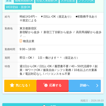
派遣
職種未経験OK
社会人未経験OK
大学生歓迎
ブランクOK
WEB登録・面接OK
時給1414円～ ▼日払いOK（規定あり） ■初勤務手当あり
給与
※規定による
東京都新宿区
勤務地
新宿駅から徒歩
/
新宿三丁目駅から徒歩
/
高田馬場駅から徒歩
/
…
物流企業
9:00～18:00
勤務時間
即日～OK！ 1日～働けます＾＾（規定あり）
期間
週1日からOK
/
日払いOK
/
履歴書不要
/
40～50代活躍中
/
副
特徴
業・WワークOK
/
服装自由
/
シフト勤務
/
10名以上の大量募
集
/
電話対応なし
/
パソコンスキル不要
気になる！
応募する
詳細へ
掲載日：2026.08.03