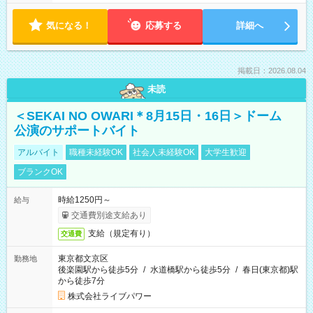
気になる！
応募する
詳細へ
掲載日：2026.08.04
未読
＜SEKAI NO OWARI＊8月15日・16日＞ドーム
公演のサポートバイト
アルバイト
職種未経験OK
社会人未経験OK
大学生歓迎
ブランクOK
時給1250円～
給与
交通費別途支給あり
支給（規定有り）
交通費
東京都文京区
勤務地
後楽園駅から徒歩5分
/
水道橋駅から徒歩5分
/
春日(東京都)駅
から徒歩7分
株式会社ライブパワー