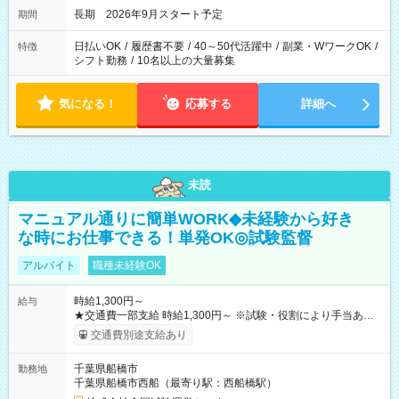
長期 2026年9月スタート予定
期間
日払いOK
/
履歴書不要
/
40～50代活躍中
/
副業・WワークOK
/
特徴
シフト勤務
/
10名以上の大量募集
気になる！
応募する
詳細へ
未読
マニュアル通りに簡単WORK◆未経験から好き
な時にお仕事できる！単発OK◎試験監督
アルバイト
職種未経験OK
時給1,300円～
給与
★交通費一部支給 時給1,300円～ ※試験・役割により手当あり
※勤務回数により昇給あり 【即給（前払い）オプションあ
交通費別途支給あり
り！】 希望される場合、勤務から1週間ほどで給与の一部を受け
取れます。 ※手数料418円がかかります。 【過去試験日の収入
千葉県船橋市
勤務地
例】 ・河合塾模擬試験 8:30～17:30（休憩1時間） 時給1,300円
千葉県船橋市西船（最寄り駅：西船橋駅）
×8時間＝日収10,400円＋交通費 ※当日の役割により時給＋100