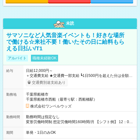
未読
サマソニなど人気音楽イベントも！好きな場所
で働ける☆来社不要！働いたその日に給料もら
える日払い/T1
アルバイト
職種未経験OK
日給12,000円～
給与
＋交通費支給 ★交通費一部支給 ┗1日500円を超えた分は全額支
給！ ※往復500円以内の方は自己負担となります ★日払いOK！
交通費別途支給あり
（規定あり） ┗働いたその日に現金GET♪ お仕事後はコンビニ
ATMから 日払い分を引き落とせます！ 【試用期間】試用期間
千葉県船橋市
勤務地
なし
千葉県船橋市西船（最寄り駅：西船橋駅）
株式会社ワンベルウッズ
勤務時間は指定なし
勤務時間
変形労働時間制 想定労働時間160時間/月 【シフト例】 12：00
～22：00
単発・1日のみOK
期間