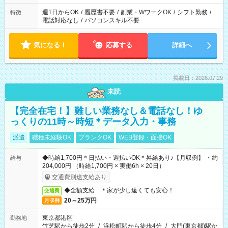
週1日からOK
/
履歴書不要
/
副業・WワークOK
/
シフト勤務
/
特徴
電話対応なし
/
パソコンスキル不要
気になる！
応募する
詳細へ
掲載日：2026.07.29
未読
【完全在宅！】難しい業務なし＆電話なし！ゆ
っくりの11時～時短＊データ入力・事務
派遣
職種未経験OK
ブランクOK
WEB登録・面接OK
◆時給1,700円＊日払い・週払いOK＊昇給あり♪【月収例】 ・約
給与
204,000円 （時給1,700円 × 実働6h × 20日）
交通費別途支給あり
◆全額支給 ＊家が少し遠くても安心！
交通費
20～25万円
月収例
東京都港区
勤務地
竹芝駅から徒歩2分
/
浜松町駅から徒歩4分
/
大門(東京都)駅か