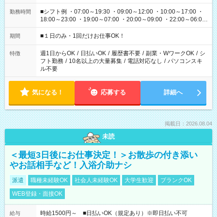
■シフト例 ・07:00～19:30 ・09:00～12:00 ・10:00～17:00 ・
勤務時間
18:00～23:00 ・19:00～07:00 ・20:00～09:00 ・22:00～06:00
etc ★最短で3時間で5,120円のお仕事から 15時間で2万円近く稼
げるお仕事も！ ご希望のお時間に合わせてご紹介！ ※シフトは
■１日のみ・1回だけお仕事OK！
期間
現場によって異なります。 ※勿論、休憩時間はあるのでご安心
ください！
週1日からOK
/
日払いOK
/
履歴書不要
/
副業・WワークOK
/
シ
特徴
フト勤務
/
10名以上の大量募集
/
電話対応なし
/
パソコンスキ
ル不要
気になる！
応募する
詳細へ
掲載日：2026.08.04
未読
＜最短3日後にお仕事決定！＞お散歩の付き添い
やお話相手など！入浴介助ナシ
派遣
職種未経験OK
社会人未経験OK
大学生歓迎
ブランクOK
WEB登録・面接OK
時給1500円～ ■日払いOK（規定あり）※即日払い不可
給与