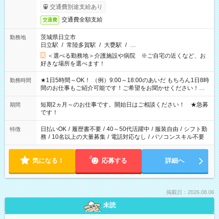
交通費別途支給あり
交通費全額支給
交通費
茨城県日立市
勤務地
日立駅
/
常陸多賀駅
/
大甕駅
/
…
＜選べる勤務地＞介護施設や病院 ※ご自宅の近くなど、お
好きな場所を選べます！
★1日5時間～OK！ （例）9:00～18:00のあいだ もちろん1日8時
勤務時間
間のお仕事もご紹介可能です！ご希望をお聞かせください！★
家庭の都合でお休みが必要な場合も遠慮なくご相談ください。
※週最低15時間以上の勤務が必要です
短期2ヵ月～のお仕事です。開始日はご相談ください！ ★急募
期間
です！
日払いOK
/
履歴書不要
/
40～50代活躍中
/
服装自由
/
シフト勤
特徴
務
/
10名以上の大量募集
/
電話対応なし
/
パソコンスキル不要
気になる！
応募する
詳細へ
掲載日：2026.08.06
未読