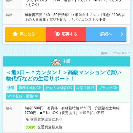
【8月中のスタートOK！急募！】2カ月～ ■8月～、9月スター
期間
ね。 ※Wワーク希望の方へ 今ご覧のお仕事で希望する勤務時間
トもOK！
と、もう1つのお仕事の勤務時間。 合計で週40時間を超える場
合は応募できません。
履歴書不要
/
40～50代活躍中
/
服装自由
/
シフト勤務
/
10名以
特徴
上の大量募集
/
電話対応なし
/
パソコンスキル不要
気になる！
応募する
詳細へ
掲載日：2026.08.07
未読
＜週3日～＊カンタン！＞高級マンションで買い
物代行などの生活サポート！
派遣
職種未経験OK
社会人未経験OK
大学生歓迎
ブランクOK
WEB登録・面接OK
時給1500円 有資格・有経験時給1650円 介護福祉士時給
給与
1700円 ■日払いOK（規定あり）※即日払い不可
交通費別途支給あり
交通費全額支給
交通費