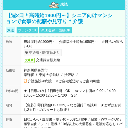
未読
【週2日＊高時給1900円～】シニア向けマンシ
ョンで食事の配膳や見守り＊介護
派遣
ブランクOK
WEB登録・面接OK
経験者時給1900円～ 介護福祉士時給1950円～ ※日払い/週払
給与
いOK
交通費別途支給あり
交通費全額支給
交通費
神奈川県秦野市
勤務地
秦野駅
/
東海大学前駅
/
渋沢駅
/
…
介護施設や病院 ※ご自宅近辺からご案内可能
★【日勤のみ】1日5時間～OK！ ≪シフト例≫ 9:00～14:00
勤務時間
10:00～15:00 12:00～17:00 など
【急募】即日勤務OK！中旬～など開始日相談可 ★まずはお試
期間
し2カ月～のスタートも歓迎！
日払いOK
/
履歴書不要
/
40～50代活躍中
/
副業・WワークOK
/
特徴
服装自由
/
シフト勤務
/
10名以上の大量募集
/
電話対応なし
/
パ