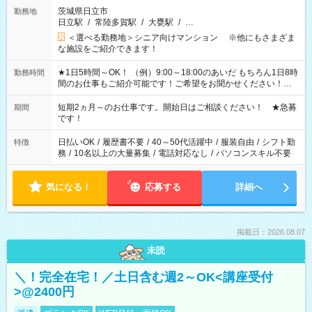
茨城県日立市
勤務地
日立駅
/
常陸多賀駅
/
大甕駅
/
…
＜選べる勤務地＞シニア向けマンション ※他にもさまざま
な施設をご紹介できます！
★1日5時間～OK！ （例）9:00～18:00のあいだ もちろん1日8時
勤務時間
間のお仕事もご紹介可能です！ご希望をお聞かせください！★
家庭の都合でお休みが必要な場合も遠慮なくご相談ください。
※週最低15時間以上の勤務が必要です
短期2ヵ月～のお仕事です。開始日はご相談ください！ ★急募
期間
です！
日払いOK
/
履歴書不要
/
40～50代活躍中
/
服装自由
/
シフト勤
特徴
務
/
10名以上の大量募集
/
電話対応なし
/
パソコンスキル不要
気になる！
応募する
詳細へ
掲載日：2026.08.07
未読
＼！完全在宅！／土日含む週2～OK<講座受付
>@2400円