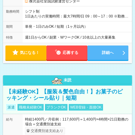
円の場合あり ・国家試験 7:00～13:30（休憩なし） 時給1,300
株式会社全国試験運営センター
円（役割手当＋100円）×6時間＝日収8,400円＋交通費 【試用期
間】試用期間なし
シフト制
勤務時間
1日あたりの実働時間：最大7時間/日 09：00～17：00 ※勤務時
間は 試験により異なります。
単発・1日のみOK / 短期（1ヶ月以内）
期間
週1日からOK / 副業・WワークOK / 10名以上の大量募集
特徴
気になる！
応募する
詳細へ
未読
【未経験OK】【服装＆髪色自由！】お菓子のピ
ッキング・シール貼り｜短期
派遣
職種未経験OK
ブランクOK
WEB登録・面接OK
時給1400円／月収例：117,600円＝1,400円×4時間×21日勤務の
給与
場合＋交通費別途支給
交通費別途支給あり