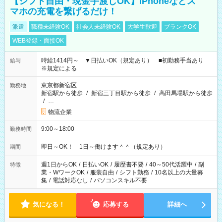
【シフト自由・現金手渡しOK】iPhoneなどス
マホの充電を繋げるだけ！
派遣
職種未経験OK
社会人未経験OK
大学生歓迎
ブランクOK
WEB登録・面接OK
時給1414円～ ▼日払いOK（規定あり） ■初勤務手当あり
給与
※規定による
東京都新宿区
勤務地
新宿駅から徒歩
/
新宿三丁目駅から徒歩
/
高田馬場駅から徒歩
/
…
物流企業
9:00～18:00
勤務時間
即日～OK！ 1日～働けます＾＾（規定あり）
期間
週1日からOK
/
日払いOK
/
履歴書不要
/
40～50代活躍中
/
副
特徴
業・WワークOK
/
服装自由
/
シフト勤務
/
10名以上の大量募
集
/
電話対応なし
/
パソコンスキル不要
気になる！
応募する
詳細へ