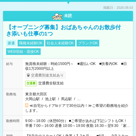
掲載日：2026.08.03
未読
【オープニング募集】おばあちゃんのお散歩付
き添いも仕事の1つ
派遣
職種未経験OK
社会人未経験OK
ブランクOK
WEB登録・面接OK
無資格未経験：時給1500円～ ■週払いOK ■扶養内OK ■日
給与
収1万2000円以上
交通費別途支給あり
交通費全額支給
交通費
東京都大田区
勤務地
大岡山駅
/
池上駅
/
馬込駅
/
…
≪自宅からドアtoドアで30分以内！≫ご希望の勤務地を紹介
します。
9:00～18:00（休憩60分） ■ご希望があれば下記シフトもOK！
勤務時間
早番 7:00～16:00 遅番 10:00～19:00 夜勤 16:30～翌9:30 「家族
と休みを合わせたい」 「余裕を持って夕飯の準備がしたい」
「できれば残業はしたくない」 など、ご希望を教えてください