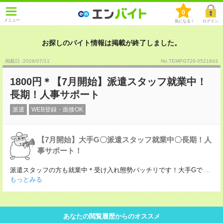
0
メニュー
気になる！
ログイン
お探しのバイト情報は掲載が終了しました。
掲載日 :2026
/
07
/
11
No.TEMPGT26-0521843
1800円＊【7月開始】派遣スタッフ就業中！
長期！人事サポート
派遣
WEB登録・面接OK
【7月開始】大手G〇派遣スタッフ就業中〇長期！人
事サポート！
派遣スタッフの方も就業中＊受け入れ態勢バッチリです！大手Gで
...
もっとみる
あなたの閲覧履歴からのオススメ