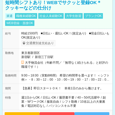
短時間シフトあり！WEBでサクッと登録OK＊
クッキーなどの仕分け
派遣
職種未経験OK
社会人未経験OK
大学生歓迎
ブランクOK
WEB登録・面接OK
時給1500円 ■日払い・週払いOK！(規定あり) ■現金日払いも
給与
OK(規定あり)
交通費別途支給あり
東京都新宿区
勤務地
新宿駅
/
新宿三丁目駅
大手物流会社（年齢不問／「無理なく続けられる」と好評の
職場です！）
9:00～18:00（実動8時間） 希望の時間帯を選べます！ ＜シフト
勤務時間
例＞ ・8：30～12：00 ・10：00～19：00 ・17：00～22：00
・13：00～22：00 ・22：00～翌6：00 など
【急募】即日スタートＯＫ！ 単発1日のみから働けます。
期間
週1日からOK
/
日払いOK
/
履歴書不要
/
40～50代活躍中
/
副
特徴
業・WワークOK
/
服装自由
/
シフト勤務
/
10名以上の大量募
集
/
電話対応なし
/
パソコンスキル不要