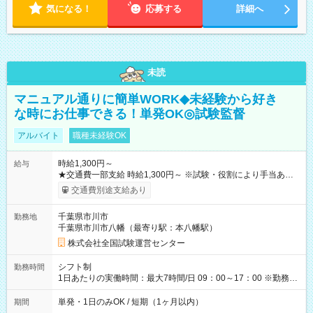
気になる！
応募する
詳細へ
未読
マニュアル通りに簡単WORK◆未経験から好き
な時にお仕事できる！単発OK◎試験監督
アルバイト
職種未経験OK
時給1,300円～
給与
★交通費一部支給 時給1,300円～ ※試験・役割により手当あり
※勤務回数により昇給あり 【即給（前払い）オプションあ
交通費別途支給あり
り！】 希望される場合、勤務から1週間ほどで給与の一部を受け
取れます。 ※手数料418円がかかります。 【過去試験日の収入
千葉県市川市
勤務地
例】 ・河合塾模擬試験 8:30～17:30（休憩1時間） 時給1,300円
千葉県市川市八幡（最寄り駅：本八幡駅）
×8時間＝日収10,400円＋交通費 ※当日の役割により時給＋100
円の場合あり ・国家試験 7:00～13:30（休憩なし） 時給1,300
株式会社全国試験運営センター
円（役割手当＋100円）×6時間＝日収8,400円＋交通費 【試用期
間】試用期間なし
シフト制
勤務時間
1日あたりの実働時間：最大7時間/日 09：00～17：00 ※勤務時
間は 試験により異なります。
単発・1日のみOK / 短期（1ヶ月以内）
期間