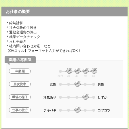
お仕事の概要
＊給与計算
＊社会保険の手続き
＊通勤交通費の算出
＊就業データチェック
＊入社手続き
＊社内問い合わせ対応 など
【OAスキル】フォーマット入力ができればOK！
職場の雰囲気
年齢層
20代
30
40
50
60
男女比率
女性
男性
職場の様子
活気あり
しずか
仕事の仕方
テキパキ
コツコツ