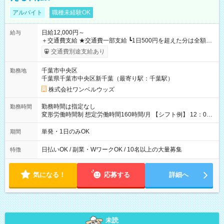
アルバイト
職種未経験OK
日給12,000円～
給与
＋交通費支給 ★交通費一部支給 ┗1日500円を超えた分は全額支
給！ ※往復500円以内の方は自己負担となります ★日払いOK！
交通費別途支給あり
（規定あり） ┗働いたその日に現金GET♪ お仕事後はコンビニ
ATMから 日払い分を引き落とせます！ 【試用期間】試用期間
千葉市中央区
勤務地
なし
千葉県千葉市中央区新千葉（最寄り駅：千葉駅）
株式会社ワンベルウッズ
勤務時間は指定なし
勤務時間
変形労働時間制 想定労働時間160時間/月 【シフト例】 12：00
～22：00
単発・1日のみOK
期間
日払いOK / 副業・WワークOK / 10名以上の大量募集
特徴
気になる！
応募する
詳細へ
未読