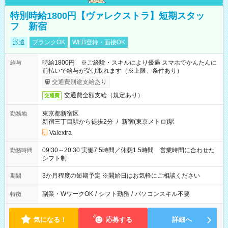
特別時給1800円【ヴァレクストラ】短期スタッ
フ 新宿
派遣
ブランクOK
WEB登録・面接OK
時給1800円 ※ご経験・スキルにより優遇 スマホでかんたんに
給与
前払いで給与が受け取れます（※上限、条件あり）
交通費別途支給あり
交通費全額支給（規定あり）
交通費
東京都新宿区
勤務地
新宿三丁目駅から徒歩2分
/
新宿(東京メトロ)駅
Valextra
09:30～20:30 実働7.5時間／休憩1.5時間 営業時間に合わせた
勤務時間
シフト制
3か月程度の短期予定 ※開始日はお気軽にご相談ください
期間
副業・WワークOK
/
シフト勤務
/
パソコンスキル不要
特徴
気になる！
応募する
詳細へ