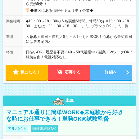
ら徒歩5分
/
…
◆港区にある情報セキュリティ企業◆
◆11：00～18：30のうち実働6時間、休憩60分 ※11：00～18：
勤務時間
00 または 11：30～18：30 。*。ブランクOK！。*。 例え
ば前職が、 在宅/財団法人/事務/コールセンター/受付/販売/カフェ
スタッフ スイーツ販売/ホテルフロント/化粧品販売/など 様々な
＜急募＞即日～長期／8月～9月～も相談OK！応募から最短即日
期間
業界から入社して活躍されています♪
には選考案内♪
日払いOK
/
履歴書不要
/
40～50代活躍中
/
副業・WワークOK
/
特徴
服装自由
/
電話対応なし
気になる！
応募する
詳細へ
未読
マニュアル通りに簡単WORK◆未経験から好き
な時にお仕事できる！単発OK◎試験監督
アルバイト
職種未経験OK