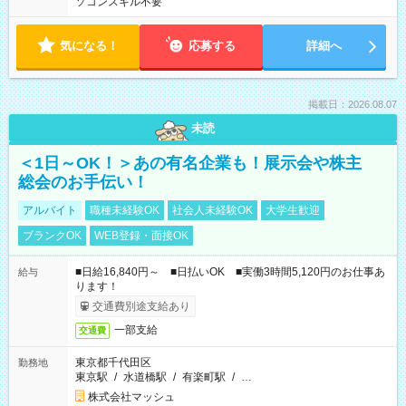
ソコンスキル不要
気になる！
応募する
詳細へ
掲載日：2026.08.07
未読
＜1日～OK！＞あの有名企業も！展示会や株主
総会のお手伝い！
アルバイト
職種未経験OK
社会人未経験OK
大学生歓迎
ブランクOK
WEB登録・面接OK
■日給16,840円～ ■日払いOK ■実働3時間5,120円のお仕事あ
給与
ります！
交通費別途支給あり
一部支給
交通費
東京都千代田区
勤務地
東京駅
/
水道橋駅
/
有楽町駅
/
…
株式会社マッシュ