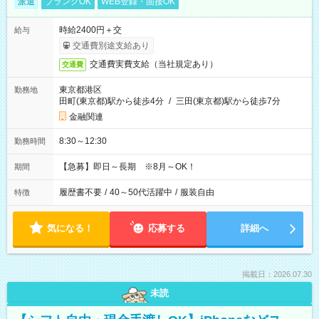
派遣
ブランクOK
WEB登録・面接OK
時給2400円＋交
給与
交通費別途支給あり
交通費実費支給（当社規定あり）
交通費
東京都港区
勤務地
田町(東京都)駅から徒歩4分
/
三田(東京都)駅から徒歩7分
金融関連
8:30～12:30
勤務時間
【急募】即日～長期 ※8月～OK！
期間
履歴書不要
/
40～50代活躍中
/
服装自由
特徴
気になる！
応募する
詳細へ
掲載日：2026.07.30
未読