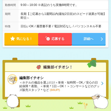
9:00～18:00 ※表記のうち実働8時間です。
勤務時間
長期【ご応募から1週間以内(最短2日目)のスピード就業が可能】
期間
即日～
日払いOK
/
履歴書不要
/
電話対応なし
/
パソコンスキル不要
特徴
気になる！
応募する
詳細へ
編集部イチオシ
＜ホテルの備品を運ぶだけ＞単発・短時間～OK／安心の日
給保障＊夜勤、＜単発＊1日～OK！＞コンサートなどのグッ
ズ販売スタッフ＊など
(8/6UP!)