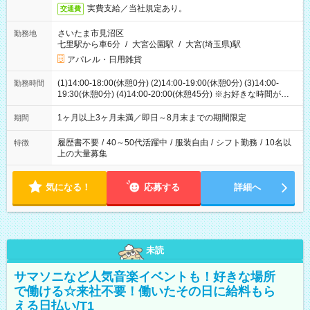
実費支給／当社規定あり。
交通費
さいたま市見沼区
勤務地
七里駅から車6分
/
大宮公園駅
/
大宮(埼玉県)駅
アパレル・日用雑貨
(1)14:00-18:00(休憩0分) (2)14:00-19:00(休憩0分) (3)14:00-
勤務時間
19:30(休憩0分) (4)14:00-20:00(休憩45分) ※お好きな時間が選べ
ます
1ヶ月以上3ヶ月未満／即日～8月末までの期間限定
期間
履歴書不要
/
40～50代活躍中
/
服装自由
/
シフト勤務
/
10名以
特徴
上の大量募集
気になる！
応募する
詳細へ
未読
サマソニなど人気音楽イベントも！好きな場所
で働ける☆来社不要！働いたその日に給料もら
える日払い/T1