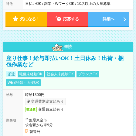
日払いOK / 副業・WワークOK / 10名以上の大量募集
特徴
気になる！
応募する
詳細へ
未読
座り仕事！給与即払いOK！土日休み！出荷・梱
包作業など
派遣
職種未経験OK
社会人未経験OK
ブランクOK
WEB登録・面接OK
時給1300円
給与
交通費別途支給あり
交通費支給有り
交通費
千葉県東金市
勤務地
求名駅から車9分
製造外