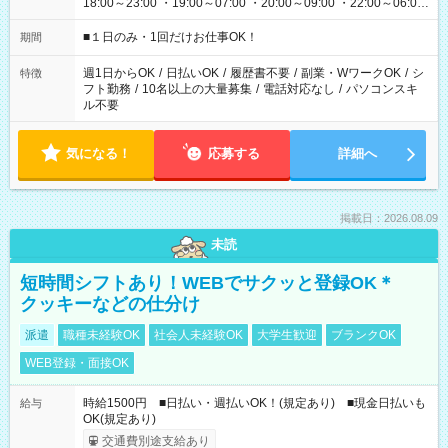
18:00～23:00 ・19:00～07:00 ・20:00～09:00 ・22:00～06:00
etc ★最短で3時間で5,120円のお仕事から 15時間で2万円近く稼
げるお仕事も！ ご希望のお時間に合わせてご紹介！ ※シフトは
■１日のみ・1回だけお仕事OK！
期間
現場によって異なります。 ※勿論、休憩時間はあるのでご安心
ください！
週1日からOK
/
日払いOK
/
履歴書不要
/
副業・WワークOK
/
シ
特徴
フト勤務
/
10名以上の大量募集
/
電話対応なし
/
パソコンスキ
ル不要
気になる！
応募する
詳細へ
掲載日：2026.08.09
未読
短時間シフトあり！WEBでサクッと登録OK＊
クッキーなどの仕分け
派遣
職種未経験OK
社会人未経験OK
大学生歓迎
ブランクOK
WEB登録・面接OK
時給1500円 ■日払い・週払いOK！(規定あり) ■現金日払いも
給与
OK(規定あり)
交通費別途支給あり