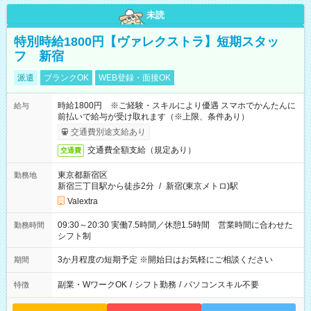
未読
特別時給1800円【ヴァレクストラ】短期スタッ
フ 新宿
派遣
ブランクOK
WEB登録・面接OK
時給1800円 ※ご経験・スキルにより優遇 スマホでかんたんに
給与
前払いで給与が受け取れます（※上限、条件あり）
交通費別途支給あり
交通費全額支給（規定あり）
交通費
東京都新宿区
勤務地
新宿三丁目駅から徒歩2分
/
新宿(東京メトロ)駅
Valextra
09:30～20:30 実働7.5時間／休憩1.5時間 営業時間に合わせた
勤務時間
シフト制
3か月程度の短期予定 ※開始日はお気軽にご相談ください
期間
副業・WワークOK
/
シフト勤務
/
パソコンスキル不要
特徴