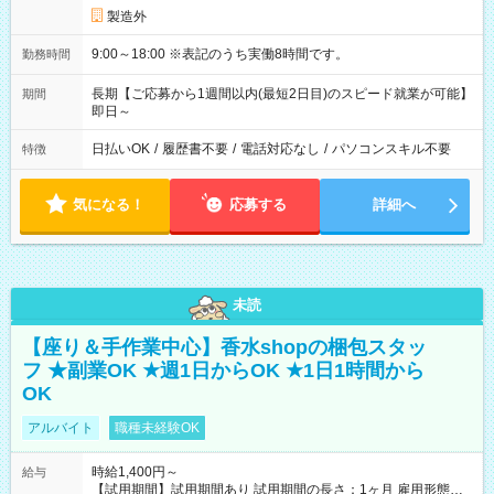
製造外
9:00～18:00 ※表記のうち実働8時間です。
勤務時間
長期【ご応募から1週間以内(最短2日目)のスピード就業が可能】
期間
即日～
日払いOK
/
履歴書不要
/
電話対応なし
/
パソコンスキル不要
特徴
気になる！
応募する
詳細へ
未読
【座り＆手作業中心】香水shopの梱包スタッ
フ ★副業OK ★週1日からOK ★1日1時間から
OK
アルバイト
職種未経験OK
時給1,400円～
給与
【試用期間】試用期間あり 試用期間の長さ：1ヶ月 雇用形態、