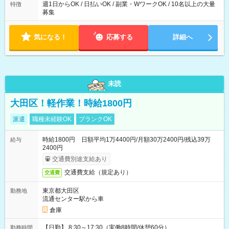
週1日からOK / 日払いOK / 副業・WワークOK / 10名以上の大量
特徴
募集
気になる！
応募する
詳細へ
未読
大田区！軽作業！時給1800円
派遣
職種未経験OK
ブランクOK
時給1800円 日額平均1万4400円/月額30万2400円/残込39万
給与
2400円
交通費別途支給あり
交通費支給（規定あり）
交通費
東京都大田区
勤務地
流通センター駅から車
倉庫
【日勤】 8:30～17:30（実働8時間/休憩60分）
勤務時間