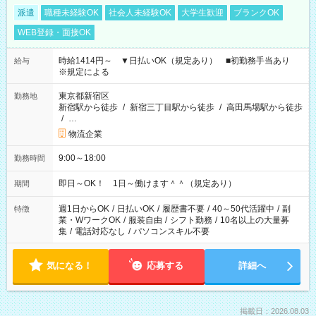
派遣
職種未経験OK
社会人未経験OK
大学生歓迎
ブランクOK
WEB登録・面接OK
時給1414円～ ▼日払いOK（規定あり） ■初勤務手当あり
給与
※規定による
東京都新宿区
勤務地
新宿駅から徒歩
/
新宿三丁目駅から徒歩
/
高田馬場駅から徒歩
/
…
物流企業
9:00～18:00
勤務時間
即日～OK！ 1日～働けます＾＾（規定あり）
期間
週1日からOK
/
日払いOK
/
履歴書不要
/
40～50代活躍中
/
副
特徴
業・WワークOK
/
服装自由
/
シフト勤務
/
10名以上の大量募
集
/
電話対応なし
/
パソコンスキル不要
気になる！
応募する
詳細へ
掲載日：2026.08.03