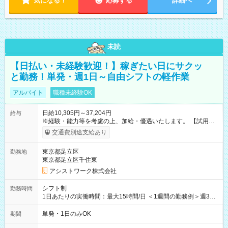
気になる！
応募する
詳細へ
未読
【日払い・未経験歓迎！】稼ぎたい日にサクッ
と勤務！単発・週1日～自由シフトの軽作業
アルバイト
職種未経験OK
日給10,305円～37,204円
給与
※経験・能力等を考慮の上、加給・優遇いたします。 【試用期
間】試用期間なし
交通費別途支給あり
東京都足立区
勤務地
東京都足立区千住東
アシストワーク株式会社
シフト制
勤務時間
1日あたりの実働時間：最大15時間/日 ＜1週間の勤務例＞週3回
勤務 勤務：月・水・金 休み：火・木・土・日 好きな時にお仕事
可能です！ ※1日あたりの最大実働時間は日勤、夜勤共に勤務し
単発・1日のみOK
期間
た時間になります。