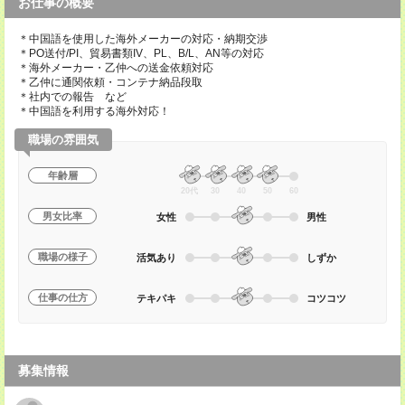
お仕事の概要
＊中国語を使用した海外メーカーの対応・納期交渉
＊PO送付/PI、貿易書類IV、PL、B/L、AN等の対応
＊海外メーカー・乙仲への送金依頼対応
＊乙仲に通関依頼・コンテナ納品段取
＊社内での報告 など
＊中国語を利用する海外対応！
職場の雰囲気
年齢層
20代
30
40
50
60
男女比率
女性
男性
職場の様子
活気あり
しずか
仕事の仕方
テキパキ
コツコツ
募集情報