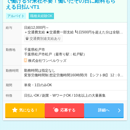
で働ける☆来社不要！働いたその日に給料もら
える日払い/T1
アルバイト
職種未経験OK
日給12,000円～
給与
＋交通費支給 ★交通費一部支給 ┗1日500円を超えた分は全額支
給！ ※往復500円以内の方は自己負担となります ★日払いOK！
交通費別途支給あり
（規定あり） ┗働いたその日に現金GET♪ お仕事後はコンビニ
ATMから 日払い分を引き落とせます！ 【試用期間】試用期間
千葉県松戸市
勤務地
なし
千葉県松戸市松戸（最寄り駅：松戸駅）
株式会社ワンベルウッズ
勤務時間は指定なし
勤務時間
変形労働時間制 想定労働時間160時間/月 【シフト例】 12：00
～22：00
単発・1日のみOK
期間
日払いOK / 副業・WワークOK / 10名以上の大量募集
特徴
気になる！
応募する
詳細へ