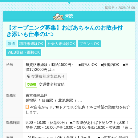
掲載日：2026.08.09
未読
【オープニング募集】おばあちゃんのお散歩付
き添いも仕事の1つ
派遣
職種未経験OK
社会人未経験OK
ブランクOK
WEB登録・面接OK
無資格未経験：時給1500円～ ■週払いOK ■扶養内OK ■日
給与
収1万2000円以上
交通費別途支給あり
交通費全額支給
交通費
東京都豊島区
勤務地
巣鴨駅
/
目白駅
/
北池袋駅
/
…
≪自宅からドアtoドアで30分以内！≫ご希望の勤務地を紹介
します。
9:00～18:00（休憩60分） ■ご希望があれば下記シフトもOK！
勤務時間
早番 7:00～16:00 遅番 10:00～19:00 夜勤 16:30～翌9:30 「家族
と休みを合わせたい」 「余裕を持って夕飯の準備がしたい」
「できれば残業はしたくない」 など、ご希望を教えてください