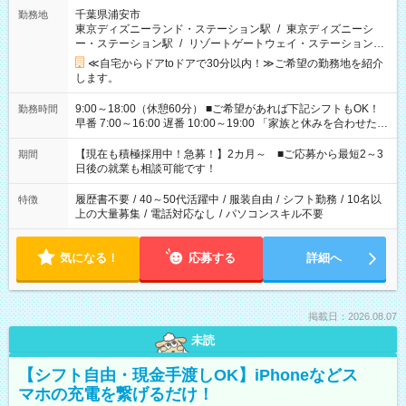
千葉県浦安市
勤務地
東京ディズニーランド・ステーション駅
/
東京ディズニーシ
ー・ステーション駅
/
リゾートゲートウェイ・ステーション駅
/
…
≪自宅からドアtoドアで30分以内！≫ご希望の勤務地を紹介
します。
9:00～18:00（休憩60分） ■ご希望があれば下記シフトもOK！
勤務時間
早番 7:00～16:00 遅番 10:00～19:00 「家族と休みを合わせた
い」 「余裕を持って夕飯の準備がしたい」 「できれば残業はし
たくない」 など、ご希望を教えてくださいね。 ※Wワーク希望
【現在も積極採用中！急募！】2カ月～ ■ご応募から最短2～3
期間
の方へ 今ご覧のお仕事で希望する勤務時間と、もう1つのお仕事
日後の就業も相談可能です！
の勤務時間。 合計で週40時間を超える場合は応募できません。
履歴書不要
/
40～50代活躍中
/
服装自由
/
シフト勤務
/
10名以
特徴
上の大量募集
/
電話対応なし
/
パソコンスキル不要
気になる！
応募する
詳細へ
掲載日：2026.08.07
未読
【シフト自由・現金手渡しOK】iPhoneなどス
マホの充電を繋げるだけ！