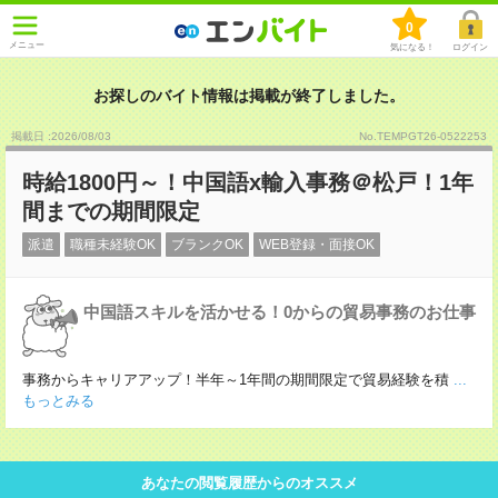
0
メニュー
気になる！
ログイン
お探しのバイト情報は掲載が終了しました。
掲載日 :2026
/
08
/
03
No.TEMPGT26-0522253
時給1800円～！中国語x輸入事務＠松戸！1年
間までの期間限定
派遣
職種未経験OK
ブランクOK
WEB登録・面接OK
中国語スキルを活かせる！0からの貿易事務のお仕事
事務からキャリアアップ！半年～1年間の期間限定で貿易経験を積
...
もっとみる
あなたの閲覧履歴からのオススメ