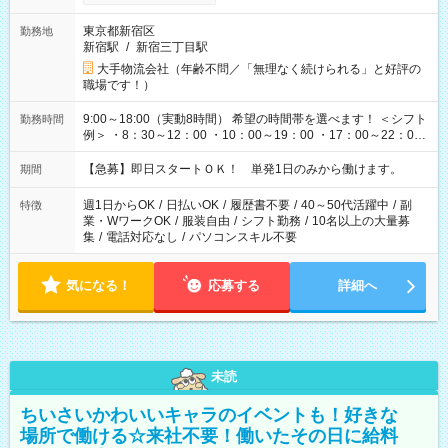
東京都新宿区
勤務地
新宿駅
/
新宿三丁目駅
大手物流会社（年齢不問／「無理なく続けられる」と好評の
職場です！）
9:00～18:00（実動8時間） 希望の時間帯を選べます！ ＜シフト
勤務時間
例＞ ・8：30～12：00 ・10：00～19：00 ・17：00～22：00
・13：00～22：00 ・22：00～翌6：00 など
【急募】即日スタートＯＫ！ 単発1日のみから働けます。
期間
週1日からOK
/
日払いOK
/
履歴書不要
/
40～50代活躍中
/
副
特徴
業・WワークOK
/
服装自由
/
シフト勤務
/
10名以上の大量募
集
/
電話対応なし
/
パソコンスキル不要
気になる！
応募する
詳細へ
未読
ちいさいかわいいキャラのイベントも！好きな
場所で働ける☆来社不要！働いたその日に給料