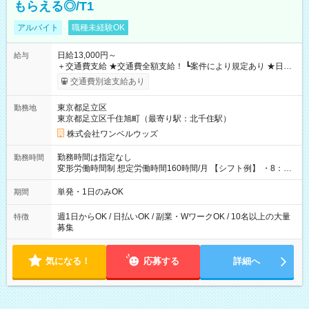
もらえる◎/T1
アルバイト
職種未経験OK
日給13,000円～
給与
＋交通費支給 ★交通費全額支給！ ┗案件により規定あり ★日払
いOK！（規定あり） ┗働いたその日に現金GET♪ お仕事後はコ
交通費別途支給あり
ンビニATMから 日払い分を引き落とせます！ 【試用期間】試
用期間なし
東京都足立区
勤務地
東京都足立区千住旭町（最寄り駅：北千住駅）
株式会社ワンベルウッズ
勤務時間は指定なし
勤務時間
変形労働時間制 想定労働時間160時間/月 【シフト例】 ・8：00
～21：00
単発・1日のみOK
期間
週1日からOK / 日払いOK / 副業・WワークOK / 10名以上の大量
特徴
募集
気になる！
応募する
詳細へ