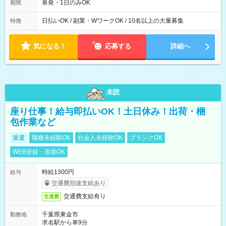
単発・1日のみOK
期間
日払いOK / 副業・WワークOK / 10名以上の大量募集
特徴
気になる！
応募する
詳細へ
未読
座り仕事！給与即払いOK！土日休み！出荷・梱
包作業など
派遣
職種未経験OK
社会人未経験OK
ブランクOK
WEB登録・面接OK
時給1300円
給与
交通費別途支給あり
交通費支給有り
交通費
千葉県東金市
勤務地
求名駅から車9分