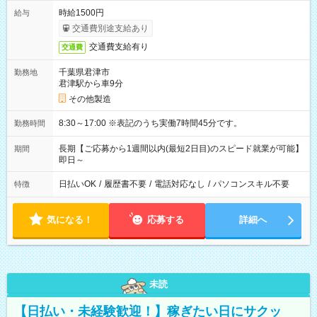
時給1500円
給与
交通費別途支給あり
交通費支給有り
交通費
千葉県君津市
勤務地
君津駅から車9分
その他製造
8:30～17:00 ※表記のうち実働7時間45分です。
勤務時間
長期【ご応募から1週間以内(最短2日目)のスピード就業が可能】
期間
即日～
日払いOK
/
履歴書不要
/
電話対応なし
/
パソコンスキル不要
特徴
気になる！
応募する
詳細へ
未読
【日払い・未経験歓迎！】稼ぎたい日にサクッ