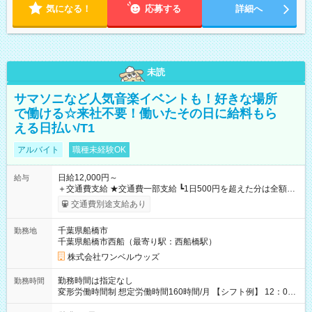
気になる！
応募する
詳細へ
未読
サマソニなど人気音楽イベントも！好きな場所
で働ける☆来社不要！働いたその日に給料もら
える日払い/T1
アルバイト
職種未経験OK
日給12,000円～
給与
＋交通費支給 ★交通費一部支給 ┗1日500円を超えた分は全額支
給！ ※往復500円以内の方は自己負担となります ★日払いOK！
交通費別途支給あり
（規定あり） ┗働いたその日に現金GET♪ お仕事後はコンビニ
ATMから 日払い分を引き落とせます！ 【試用期間】試用期間
千葉県船橋市
勤務地
なし
千葉県船橋市西船（最寄り駅：西船橋駅）
株式会社ワンベルウッズ
勤務時間は指定なし
勤務時間
変形労働時間制 想定労働時間160時間/月 【シフト例】 12：00
～22：00