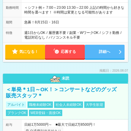
＜シフト例＞ 7:00～23:00 13:30～22:00 上記の時間から好きな
勤務時間
時間を選べます！ ※時間は変更となる可能性があります
急募！8月15日・16日
期間
週1日からOK
/
履歴書不要
/
副業・WワークOK
/
シフト勤務
/
特徴
電話対応なし
/
パソコンスキル不要
気になる！
応募する
詳細へ
掲載日：2026.08.07
未読
＜単発＊1日～OK！＞コンサートなどのグッズ
販売スタッフ＊
アルバイト
職種未経験OK
社会人未経験OK
大学生歓迎
ブランクOK
WEB登録・面接OK
日給1万5000円～ ■最大で日給2万8500円！
給与