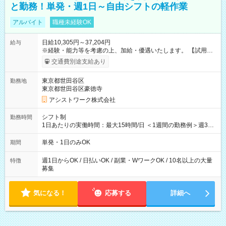
と勤務！単発・週1日～自由シフトの軽作業
アルバイト
職種未経験OK
日給10,305円～37,204円
給与
※経験・能力等を考慮の上、加給・優遇いたします。 【試用期
間】試用期間なし
交通費別途支給あり
東京都世田谷区
勤務地
東京都世田谷区豪徳寺
アシストワーク株式会社
シフト制
勤務時間
1日あたりの実働時間：最大15時間/日 ＜1週間の勤務例＞週3回
勤務 勤務：月・水・金 休み：火・木・土・日 好きな時にお仕事
可能です！ ※1日あたりの最大実働時間は日勤、夜勤共に勤務し
単発・1日のみOK
期間
た時間になります。
週1日からOK / 日払いOK / 副業・WワークOK / 10名以上の大量
特徴
募集
気になる！
応募する
詳細へ