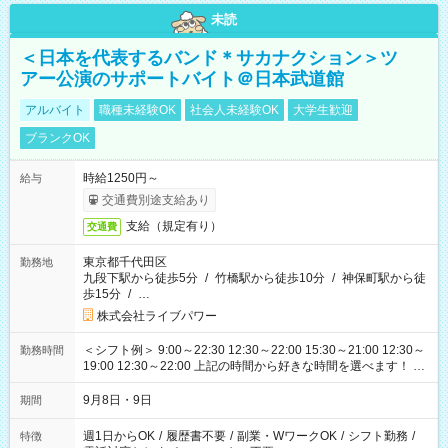
未読
＜日本を代表するバンド＊サカナクション＞ツ
アー公演のサポートバイト＠日本武道館
アルバイト
職種未経験OK
社会人未経験OK
大学生歓迎
ブランクOK
時給1250円～
給与
交通費別途支給あり
支給（規定有り）
交通費
東京都千代田区
勤務地
九段下駅から徒歩5分
/
竹橋駅から徒歩10分
/
神保町駅から徒
歩15分
/
…
株式会社ライブパワー
＜シフト例＞ 9:00～22:30 12:30～22:00 15:30～21:00 12:30～
勤務時間
19:00 12:30～22:00 上記の時間から好きな時間を選べます！ ※
時間は変更となる可能性があります
9月8日・9日
期間
週1日からOK
/
履歴書不要
/
副業・WワークOK
/
シフト勤務
/
特徴