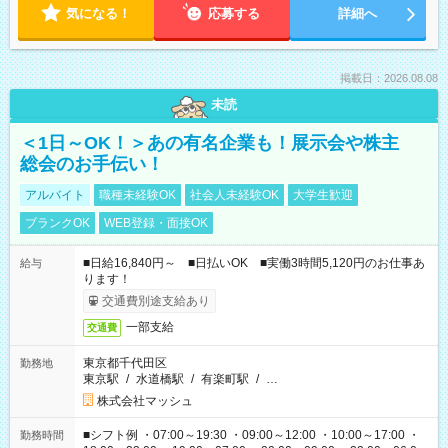
気になる！
応募する
詳細へ
掲載日：2026.08.08
未読
＜1日～OK！＞あの有名企業も！展示会や株主
総会のお手伝い！
アルバイト
職種未経験OK
社会人未経験OK
大学生歓迎
ブランクOK
WEB登録・面接OK
■日給16,840円～ ■日払いOK ■実働3時間5,120円のお仕事あ
給与
ります！
交通費別途支給あり
一部支給
交通費
東京都千代田区
勤務地
東京駅
/
水道橋駅
/
有楽町駅
/
…
株式会社マッシュ
■シフト例 ・07:00～19:30 ・09:00～12:00 ・10:00～17:00 ・
勤務時間