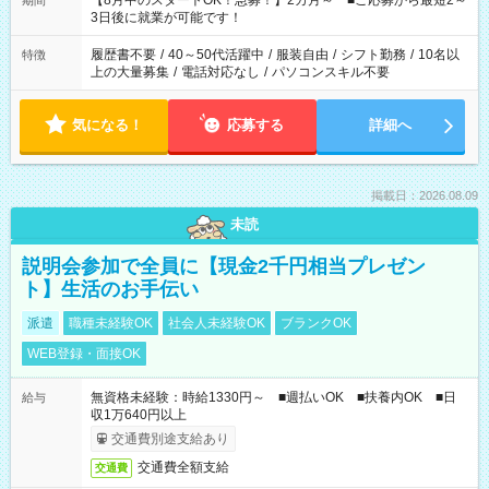
【8月中のスタートOK！急募！】2カ月～ ■ご応募から最短2～
期間
ね。 ※Wワーク希望の方へ 今ご覧のお仕事で希望する勤務時間
3日後に就業が可能です！
と、もう1つのお仕事の勤務時間。 合計で週40時間を超える場
合は応募できません。
履歴書不要
/
40～50代活躍中
/
服装自由
/
シフト勤務
/
10名以
特徴
上の大量募集
/
電話対応なし
/
パソコンスキル不要
気になる！
応募する
詳細へ
掲載日：2026.08.09
未読
説明会参加で全員に【現金2千円相当プレゼン
ト】生活のお手伝い
派遣
職種未経験OK
社会人未経験OK
ブランクOK
WEB登録・面接OK
無資格未経験：時給1330円～ ■週払いOK ■扶養内OK ■日
給与
収1万640円以上
交通費別途支給あり
交通費全額支給
交通費