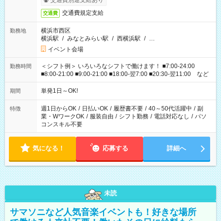
交通費別途支給あり
交通費規定支給
交通費
横浜市西区
勤務地
横浜駅
/
みなとみらい駅
/
西横浜駅
/
…
イベント会場
＜シフト例＞ いろいろなシフトで働けます！ ■7:00-24:00
勤務時間
■8:00-21:00 ■9:00-21:00 ■18:00-翌7:00 ■20:30-翌11:00 など
単発1日～OK!
期間
週1日からOK
/
日払いOK
/
履歴書不要
/
40～50代活躍中
/
副
特徴
業・WワークOK
/
服装自由
/
シフト勤務
/
電話対応なし
/
パソ
コンスキル不要
気になる！
応募する
詳細へ
未読
サマソニなど人気音楽イベントも！好きな場所