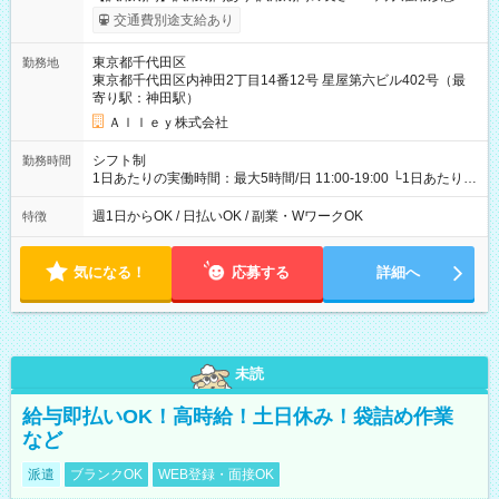
給与は本採用時と同じです。
交通費別途支給あり
東京都千代田区
勤務地
東京都千代田区内神田2丁目14番12号 星屋第六ビル402号（最
寄り駅：神田駅）
Ａｌｌｅｙ株式会社
シフト制
勤務時間
1日あたりの実働時間：最大5時間/日 11:00-19:00 └1日あたりの
実働時間：1-5時間 └上記の時間帯内であれば、いつでも勤務可
能！ └平日・土曜日の中で、お好きな曜日でご勤務いただけま
週1日からOK / 日払いOK / 副業・WワークOK
特徴
す！ 【シフト例】 ・11:00～14:00 ・16:30～19:00 ・13:00～
18:00 などのように、自由な働き方が可能なお仕事です！
気になる！
応募する
詳細へ
未読
給与即払いOK！高時給！土日休み！袋詰め作業
など
派遣
ブランクOK
WEB登録・面接OK