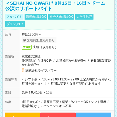
＜SEKAI NO OWARI＊8月15日・16日＞ドーム
公演のサポートバイト
アルバイト
職種未経験OK
社会人未経験OK
大学生歓迎
ブランクOK
時給1250円～
給与
交通費別途支給あり
支給（規定有り）
交通費
東京都文京区
勤務地
後楽園駅から徒歩5分
/
水道橋駅から徒歩5分
/
春日(東京都)駅
から徒歩7分
株式会社ライブパワー
＜シフト例＞ 7:00～23:00 13:30～22:00 上記の時間から好きな
勤務時間
時間を選べます！ ※時間は変更となる可能性があります
急募！8月15日・16日
期間
週1日からOK
/
履歴書不要
/
副業・WワークOK
/
シフト勤務
/
特徴
電話対応なし
/
パソコンスキル不要