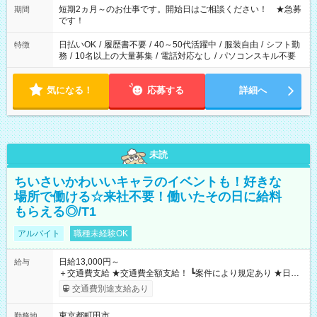
※週最低15時間以上の勤務が必要です
短期2ヵ月～のお仕事です。開始日はご相談ください！ ★急募
期間
です！
日払いOK
/
履歴書不要
/
40～50代活躍中
/
服装自由
/
シフト勤
特徴
務
/
10名以上の大量募集
/
電話対応なし
/
パソコンスキル不要
気になる！
応募する
詳細へ
未読
ちいさいかわいいキャラのイベントも！好きな
場所で働ける☆来社不要！働いたその日に給料
もらえる◎/T1
アルバイト
職種未経験OK
日給13,000円～
給与
＋交通費支給 ★交通費全額支給！ ┗案件により規定あり ★日払
いOK！（規定あり） ┗働いたその日に現金GET♪ お仕事後はコ
交通費別途支給あり
ンビニATMから 日払い分を引き落とせます！ 【試用期間】試
用期間なし
東京都町田市
勤務地