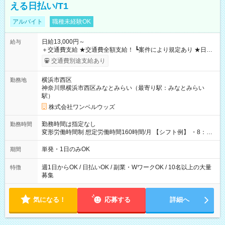
える日払い/T1
アルバイト
職種未経験OK
日給13,000円～
給与
＋交通費支給 ★交通費全額支給！ ┗案件により規定あり ★日払
いOK！（規定あり） ┗働いたその日に現金GET♪ お仕事後はコ
交通費別途支給あり
ンビニATMから 日払い分を引き落とせます！ 【試用期間】試
用期間なし
横浜市西区
勤務地
神奈川県横浜市西区みなとみらい（最寄り駅：みなとみらい
駅）
株式会社ワンベルウッズ
勤務時間は指定なし
勤務時間
変形労働時間制 想定労働時間160時間/月 【シフト例】 ・8：00
～21：00
単発・1日のみOK
期間
週1日からOK / 日払いOK / 副業・WワークOK / 10名以上の大量
特徴
募集
気になる！
応募する
詳細へ