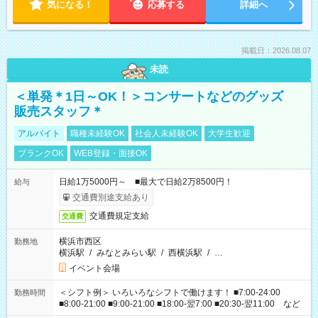
気になる！
応募する
詳細へ
掲載日：2026.08.07
未読
＜単発＊1日～OK！＞コンサートなどのグッズ
販売スタッフ＊
アルバイト
職種未経験OK
社会人未経験OK
大学生歓迎
ブランクOK
WEB登録・面接OK
日給1万5000円～ ■最大で日給2万8500円！
給与
交通費別途支給あり
交通費規定支給
交通費
横浜市西区
勤務地
横浜駅
/
みなとみらい駅
/
西横浜駅
/
…
イベント会場
＜シフト例＞ いろいろなシフトで働けます！ ■7:00-24:00
勤務時間
■8:00-21:00 ■9:00-21:00 ■18:00-翌7:00 ■20:30-翌11:00 など