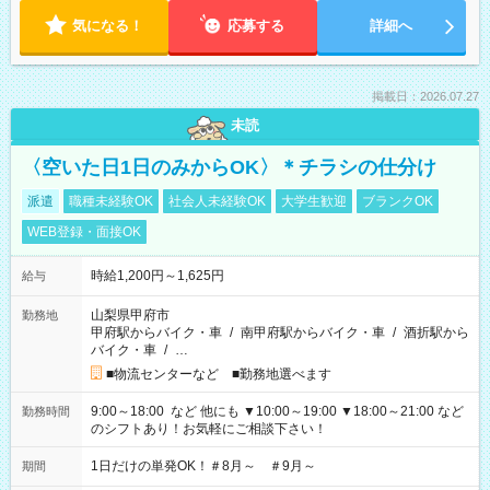
気になる！
応募する
詳細へ
掲載日：2026.07.27
未読
〈空いた日1日のみからOK〉＊チラシの仕分け
派遣
職種未経験OK
社会人未経験OK
大学生歓迎
ブランクOK
WEB登録・面接OK
時給1,200円～1,625円
給与
山梨県甲府市
勤務地
甲府駅からバイク・車
/
南甲府駅からバイク・車
/
酒折駅から
バイク・車
/
…
■物流センターなど ■勤務地選べます
9:00～18:00 など 他にも ▼10:00～19:00 ▼18:00～21:00 など
勤務時間
のシフトあり！お気軽にご相談下さい！
1日だけの単発OK！＃8月～ ＃9月～
期間