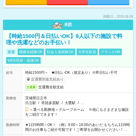
掲載日：2026.08.08
未読
【時給1500円＆日払いOK】9人以下の施設で料
理や洗濯などのお手伝い！
派遣
職種未経験OK
社会人未経験OK
大学生歓迎
ブランクOK
WEB登録・面接OK
時給1500円～ ■日払いOK（規定あり）※即日払い不可
給与
交通費別途支給あり
交通費全額支給
交通費
茨城県日立市
勤務地
日立駅
/
常陸多賀駅
/
大甕駅
/
…
＜選べる勤務地＞グループホーム ※他にもさまざまな施設
をご紹介できます！
★1日5時間～OK！ （例）9:00～18:00のあいだ もちろん1日8時
勤務時間
間のお仕事もご紹介可能です！ご希望をお聞かせください！★
家庭の都合でお休みが必要な場合も遠慮なくご相談ください。