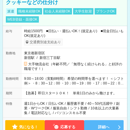
クッキーなどの仕分け
派遣
職種未経験OK
社会人未経験OK
大学生歓迎
ブランクOK
WEB登録・面接OK
時給1500円 ■日払い・週払いOK！(規定あり) ■現金日払いも
給与
OK(規定あり)
交通費別途支給あり
東京都新宿区
勤務地
新宿駅
/
新宿三丁目駅
大手物流会社（年齢不問／「無理なく続けられる」と好評の
職場です！）
9:00～18:00（実動8時間） 希望の時間帯を選べます！ ＜シフト
勤務時間
例＞ ・8：30～12：00 ・10：00～19：00 ・17：00～22：00
・13：00～22：00 ・22：00～翌6：00 など
【急募】即日スタートＯＫ！ 単発1日のみから働けます。
期間
週1日からOK
/
日払いOK
/
履歴書不要
/
40～50代活躍中
/
副
特徴
業・WワークOK
/
服装自由
/
シフト勤務
/
10名以上の大量募
集
/
電話対応なし
/
パソコンスキル不要
気になる！
応募する
詳細へ