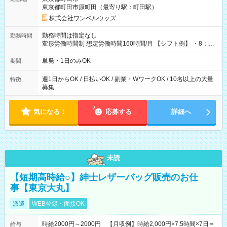
東京都町田市原町田（最寄り駅：町田駅）
株式会社ワンベルウッズ
勤務時間は指定なし
勤務時間
変形労働時間制 想定労働時間160時間/月 【シフト例】 ・8：00
～21：00
単発・1日のみOK
期間
週1日からOK / 日払いOK / 副業・WワークOK / 10名以上の大量
特徴
募集
気になる！
応募する
詳細へ
未読
【短期高時給○】紳士レザーバッグ販売のお仕
事【東京大丸】
派遣
WEB登録・面接OK
時給2000円～2000円 【月収例】時給2,000円×7.5時間×7日＝
給与