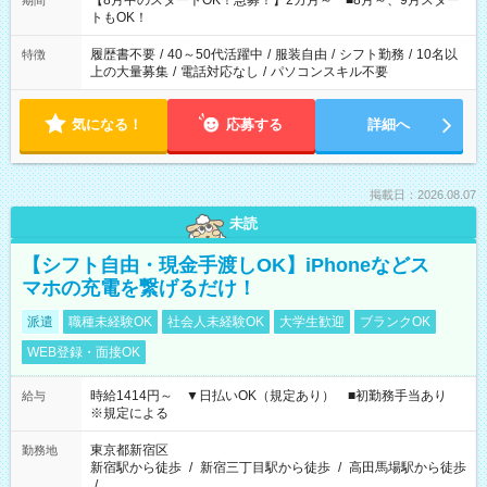
【8月中のスタートOK！急募！】2カ月～ ■8月～、9月スター
期間
ね。 ※Wワーク希望の方へ 今ご覧のお仕事で希望する勤務時間
トもOK！
と、もう1つのお仕事の勤務時間。 合計で週40時間を超える場
合は応募できません。
履歴書不要
/
40～50代活躍中
/
服装自由
/
シフト勤務
/
10名以
特徴
上の大量募集
/
電話対応なし
/
パソコンスキル不要
気になる！
応募する
詳細へ
掲載日：2026.08.07
未読
【シフト自由・現金手渡しOK】iPhoneなどス
マホの充電を繋げるだけ！
派遣
職種未経験OK
社会人未経験OK
大学生歓迎
ブランクOK
WEB登録・面接OK
時給1414円～ ▼日払いOK（規定あり） ■初勤務手当あり
給与
※規定による
東京都新宿区
勤務地
新宿駅から徒歩
/
新宿三丁目駅から徒歩
/
高田馬場駅から徒歩
/
…