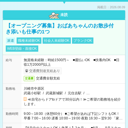
掲載日：2026.08.09
未読
【オープニング募集】おばあちゃんのお散歩付
き添いも仕事の1つ
派遣
職種未経験OK
社会人未経験OK
ブランクOK
WEB登録・面接OK
無資格未経験：時給1500円～ ■週払いOK ■扶養内OK ■日
給与
収1万2000円以上
交通費別途支給あり
交通費全額支給
交通費
川崎市中原区
勤務地
武蔵小杉駅
/
武蔵新城駅
/
元住吉駅
/
…
≪自宅からドアtoドアで30分以内！≫ご希望の勤務地を紹介
します。
9:00～18:00（休憩60分） ■ご希望があれば下記シフトもOK！
勤務時間
早番 7:00～16:00 遅番 10:00～19:00 夜勤 16:30～翌9:30 「家族
と休みを合わせたい」 「余裕を持って夕飯の準備がしたい」
「できれば残業はしたくない」 など、ご希望を教えてください