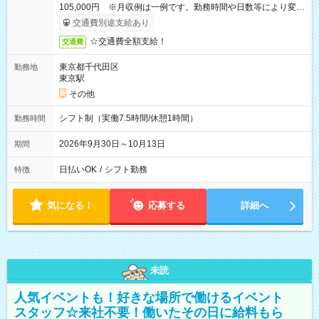
105,000円 ※月収例は一例です。勤務時間や日数等により変動
いたします。
交通費別途支給あり
☆交通費全額支給！
交通費
東京都千代田区
勤務地
東京駅
その他
シフト制（実働7.5時間/休憩1時間）
勤務時間
2026年9月30日～10月13日
期間
日払いOK
/
シフト勤務
特徴
気になる！
応募する
詳細へ
未読
人気イベントも！好きな場所で働けるイベント
スタッフ☆来社不要！働いたその日に給料もら