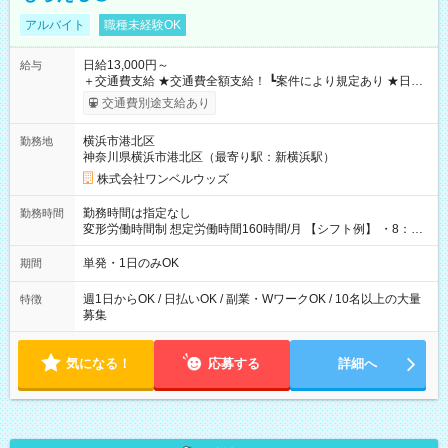
アルバイト
職種未経験OK
日給13,000円～
給与
＋交通費支給 ★交通費全額支給！ ┗案件により規定あり ★日払
いOK！（規定あり） ┗働いたその日に現金GET♪ お仕事後はコ
交通費別途支給あり
ンビニATMから 日払い分を引き落とせます！ 【試用期間】試
用期間なし
横浜市港北区
勤務地
神奈川県横浜市港北区（最寄り駅：新横浜駅）
株式会社ワンベルウッズ
勤務時間は指定なし
勤務時間
変形労働時間制 想定労働時間160時間/月 【シフト例】 ・8：00
～21：00
単発・1日のみOK
期間
週1日からOK / 日払いOK / 副業・WワークOK / 10名以上の大量
特徴
募集
気になる！
応募する
詳細へ