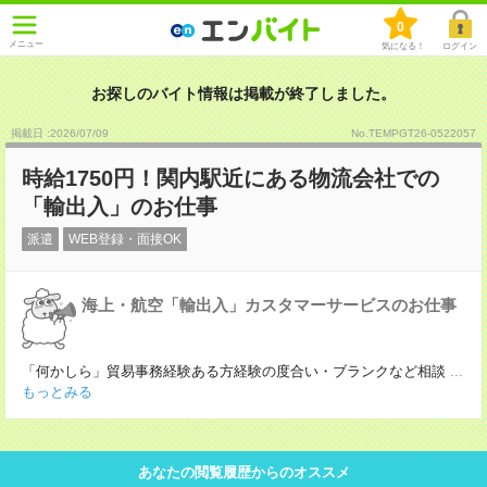
0
メニュー
気になる！
ログイン
お探しのバイト情報は掲載が終了しました。
掲載日 :2026
/
07
/
09
No.TEMPGT26-0522057
時給1750円！関内駅近にある物流会社での
「輸出入」のお仕事
派遣
WEB登録・面接OK
海上・航空「輸出入」カスタマーサービスのお仕事
「何かしら」貿易事務経験ある方経験の度合い・ブランクなど相談
...
もっとみる
あなたの閲覧履歴からのオススメ