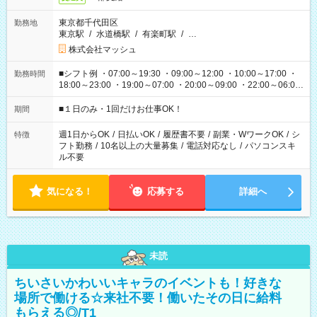
東京都千代田区
勤務地
東京駅
/
水道橋駅
/
有楽町駅
/
…
株式会社マッシュ
■シフト例 ・07:00～19:30 ・09:00～12:00 ・10:00～17:00 ・
勤務時間
18:00～23:00 ・19:00～07:00 ・20:00～09:00 ・22:00～06:00
etc ★最短で3時間で5,120円のお仕事から 15時間で2万円近く稼
げるお仕事も！ ご希望のお時間に合わせてご紹介！ ※シフトは
■１日のみ・1回だけお仕事OK！
期間
現場によって異なります。 ※勿論、休憩時間はあるのでご安心
ください！
週1日からOK
/
日払いOK
/
履歴書不要
/
副業・WワークOK
/
シ
特徴
フト勤務
/
10名以上の大量募集
/
電話対応なし
/
パソコンスキ
ル不要
気になる！
応募する
詳細へ
未読
ちいさいかわいいキャラのイベントも！好きな
場所で働ける☆来社不要！働いたその日に給料
もらえる◎/T1