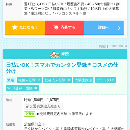
週1日からOK
/
日払いOK
/
履歴書不要
/
40～50代活躍中
/
副
特徴
業・WワークOK
/
服装自由
/
シフト勤務
/
10名以上の大量募
集
/
電話対応なし
/
パソコンスキル不要
気になる！
応募する
詳細へ
掲載日：2026.08.04
未読
日払いOK！スマホでカンタン登録＊コスメの仕
分け
派遣
職種未経験OK
社会人未経験OK
大学生歓迎
ブランクOK
WEB登録・面接OK
時給1,500円～1,875円
給与
交通費別途支給あり
■ 交通費規定内支給 ※派遣先による
交通費
茨城県日立市
勤務地
日立駅からバイク・車
/
常陸多賀駅からバイク・車
/
大甕駅か