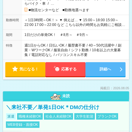
らバイク・車
/
…
■物流センターなど ■勤務地選べます
＜1日3時間～OK！＞ ▼ 例えば… ▼ 15:00～18:00 15:00～
勤務時間
22:00 17:00～22:00 など こちら以外の時間もお気軽にご相談く
ださい！
1日だけの単発OK！ ＃8月～ ＃9月～
期間
週1日からOK
/
日払いOK
/
履歴書不要
/
40～50代活躍中
/
副
特徴
業・WワークOK
/
服装自由
/
シフト勤務
/
10名以上の大量募
集
/
電話対応なし
/
パソコンスキル不要
気になる！
応募する
詳細へ
掲載日：2026.08.05
未読
＼来社不要／単発1日OK＊DMの仕分け
派遣
職種未経験OK
社会人未経験OK
大学生歓迎
ブランクOK
WEB登録・面接OK