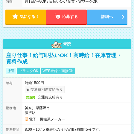
能！ └平日・土曜日の中で、お好きな曜日でご勤務いただけま
週1日からOK / 日払いOK / 副業・WワークOK
特徴
す！ 【シフト例】 ・11:00～14:00 ・16:30～19:00 ・13:00～
18:00 などのように、自由な働き方が可能なお仕事です！
気になる！
応募する
詳細へ
未読
座り仕事！給与即払いOK！高時給！在庫管理・
資料作成
派遣
ブランクOK
WEB登録・面接OK
時給1500円
給与
交通費別途支給あり
交通費支給有り
交通費
神奈川県藤沢市
勤務地
藤沢駅
電子・機械系メーカー
8:00～16:45 ※表記のうち実働7時間45分です。
勤務時間