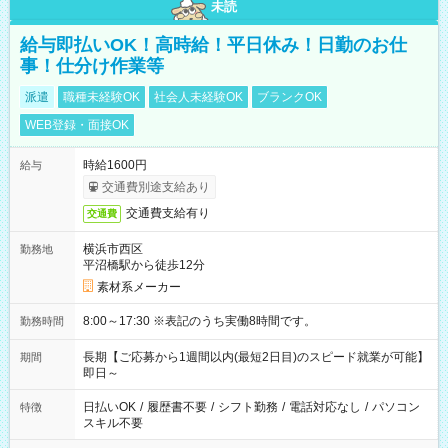
未読
給与即払いOK！高時給！平日休み！日勤のお仕
事！仕分け作業等
派遣
職種未経験OK
社会人未経験OK
ブランクOK
WEB登録・面接OK
時給1600円
給与
交通費別途支給あり
交通費支給有り
交通費
横浜市西区
勤務地
平沼橋駅から徒歩12分
素材系メーカー
8:00～17:30 ※表記のうち実働8時間です。
勤務時間
長期【ご応募から1週間以内(最短2日目)のスピード就業が可能】
期間
即日～
日払いOK
/
履歴書不要
/
シフト勤務
/
電話対応なし
/
パソコン
特徴
スキル不要