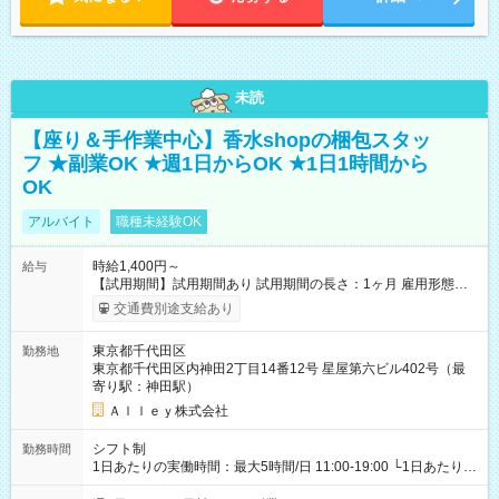
未読
【座り＆手作業中心】香水shopの梱包スタッ
フ ★副業OK ★週1日からOK ★1日1時間から
OK
アルバイト
職種未経験OK
時給1,400円～
給与
【試用期間】試用期間あり 試用期間の長さ：1ヶ月 雇用形態、
給与は本採用時と同じです。
交通費別途支給あり
東京都千代田区
勤務地
東京都千代田区内神田2丁目14番12号 星屋第六ビル402号（最
寄り駅：神田駅）
Ａｌｌｅｙ株式会社
シフト制
勤務時間
1日あたりの実働時間：最大5時間/日 11:00-19:00 └1日あたりの
実働時間：1-5時間 └上記の時間帯内であれば、いつでも勤務可