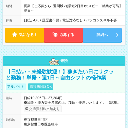
長期【ご応募から1週間以内(最短2日目)のスピード就業が可能】
期間
即日～
日払いOK
/
履歴書不要
/
電話対応なし
/
パソコンスキル不要
特徴
気になる！
応募する
詳細へ
未読
【日払い・未経験歓迎！】稼ぎたい日にサクッ
と勤務！単発・週1日～自由シフトの軽作業
アルバイト
職種未経験OK
日給10,305円～37,204円
給与
※経験・能力等を考慮の上、加給・優遇いたします。 【試用期
間】試用期間なし
交通費別途支給あり
東京都世田谷区
勤務地
東京都世田谷区豪徳寺