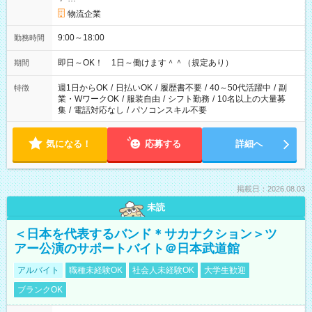
物流企業
9:00～18:00
勤務時間
即日～OK！ 1日～働けます＾＾（規定あり）
期間
週1日からOK
/
日払いOK
/
履歴書不要
/
40～50代活躍中
/
副
特徴
業・WワークOK
/
服装自由
/
シフト勤務
/
10名以上の大量募
集
/
電話対応なし
/
パソコンスキル不要
気になる！
応募する
詳細へ
掲載日：2026.08.03
未読
＜日本を代表するバンド＊サカナクション＞ツ
アー公演のサポートバイト＠日本武道館
アルバイト
職種未経験OK
社会人未経験OK
大学生歓迎
ブランクOK