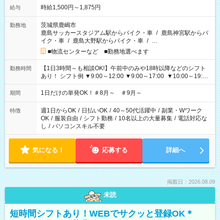
時給1,500円～1,875円
給与
茨城県鹿嶋市
勤務地
鹿島サッカースタジアム駅からバイク・車
/
鹿島神宮駅からバ
イク・車
/
鹿島大野駅からバイク・車
/
…
■物流センターなど ■勤務地選べます
【1日3時間～も相談OK!】午前中のみや18時以降などのシフト
勤務時間
あり！ シフト例 ▼9:00～12:00 ▼9:00～17:00 ▼10:00～19:00
▼18:00～21:00
1日だけの単発OK！＃8月～ ＃9月～
期間
週1日からOK
/
日払いOK
/
40～50代活躍中
/
副業・Wワーク
特徴
OK
/
服装自由
/
シフト勤務
/
10名以上の大量募集
/
電話対応な
し
/
パソコンスキル不要
気になる！
応募する
詳細へ
掲載日：2026.08.09
未読
短時間シフトあり！WEBでサクッと登録OK＊