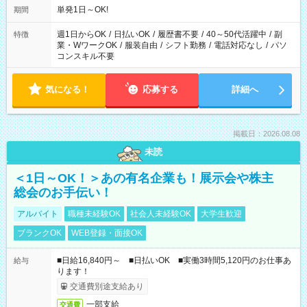
単発1日～OK!
期間
週1日からOK
/
日払いOK
/
履歴書不要
/
40～50代活躍中
/
副
特徴
業・WワークOK
/
服装自由
/
シフト勤務
/
電話対応なし
/
パソ
コンスキル不要
気になる！
応募する
詳細へ
掲載日：2026.08.08
未読
＜1日～OK！＞あの有名企業も！展示会や株主
総会のお手伝い！
アルバイト
職種未経験OK
社会人未経験OK
大学生歓迎
ブランクOK
WEB登録・面接OK
■日給16,840円～ ■日払いOK ■実働3時間5,120円のお仕事あ
給与
ります！
交通費別途支給あり
一部支給
交通費