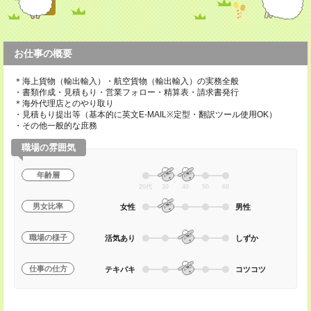
お仕事の概要
＊海上貨物（輸出輸入）・航空貨物（輸出輸入）の実務全般
・書類作成・見積もり・営業フォロー・精算表・請求書発行
＊海外代理店とのやり取り
・見積もり提出等（基本的に英文E-MAIL※定型・翻訳ツール使用OK）
・その他一般的な庶務
職場の雰囲気
年齢層
20代
30
40
50
60
男女比率
女性
男性
職場の様子
活気あり
しずか
仕事の仕方
テキパキ
コツコツ