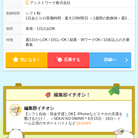
アシストワーク株式会社
シフト制
勤務時間
1日あたりの実働時間：最大15時間/日 ＜1週間の勤務例＞週3回
勤務 勤務：月・水・金 休み：火・木・土・日 好きな時にお仕事
可能です！ ※1日あたりの最大実働時間は日勤、夜勤共に勤務し
単発・1日のみOK
期間
た時間になります。
週1日からOK / 日払いOK / 副業・WワークOK / 10名以上の大量
特徴
募集
気になる！
応募する
詳細へ
編集部イチオシ
【シフト自由・現金手渡しOK】iPhoneなどスマホの充電を
繋げるだけ！、＜SEKAI NO OWARI＊8月15日・16日＞ド
ーム公演のサポートバイトなど
(8/10UP!)