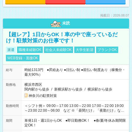
掲載日：2026.08.07
未読
【超レア】1日からOK！車の中で座っているだ
け！駐禁対策のお仕事です！
派遣
職種未経験OK
社会人未経験OK
大学生歓迎
ブランクOK
WEB登録・面接OK
時給1313円 ●昇給あり ●日払い制 ●前払い制度あり（稼働分・
給与
最大90%）
横浜市西区
勤務地
関内駅から徒歩
/
新横浜駅から徒歩
/
横浜駅から徒歩
神奈川の駐禁対策
＜シフト例＞ 09:00～17:00 13:00～22:00 17:00～22:00 19:00
勤務時間
～23:00 22:00～06:00 など ※「昼間だけ」「夜勤だけ」など
の希望OK
単発1日・週1日からOK ●即日勤務OK！ ●春/夏/冬休み期間限
期間
定OK！