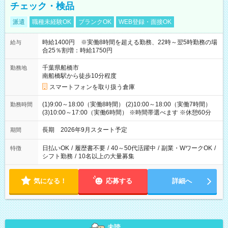
チェック・検品
派遣
職種未経験OK
ブランクOK
WEB登録・面接OK
時給1400円 ※実働8時間を超える勤務、22時～翌5時勤務の場
給与
合25％割増：時給1750円
千葉県船橋市
勤務地
南船橋駅から徒歩10分程度
スマートフォンを取り扱う倉庫
(1)9:00～18:00（実働8時間） (2)10:00～18:00（実働7時間）
勤務時間
(3)10:00～17:00（実働6時間） ※時間帯選べます ※休憩60分
長期 2026年9月スタート予定
期間
日払いOK
/
履歴書不要
/
40～50代活躍中
/
副業・WワークOK
/
特徴
シフト勤務
/
10名以上の大量募集
気になる！
応募する
詳細へ
未読