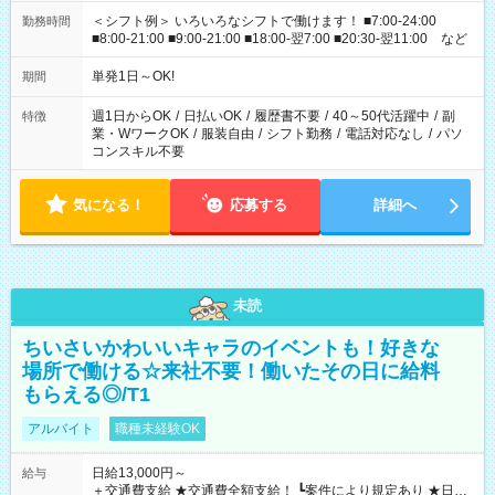
＜シフト例＞ いろいろなシフトで働けます！ ■7:00-24:00
勤務時間
■8:00-21:00 ■9:00-21:00 ■18:00-翌7:00 ■20:30-翌11:00 など
単発1日～OK!
期間
週1日からOK
/
日払いOK
/
履歴書不要
/
40～50代活躍中
/
副
特徴
業・WワークOK
/
服装自由
/
シフト勤務
/
電話対応なし
/
パソ
コンスキル不要
気になる！
応募する
詳細へ
未読
ちいさいかわいいキャラのイベントも！好きな
場所で働ける☆来社不要！働いたその日に給料
もらえる◎/T1
アルバイト
職種未経験OK
日給13,000円～
給与
＋交通費支給 ★交通費全額支給！ ┗案件により規定あり ★日払