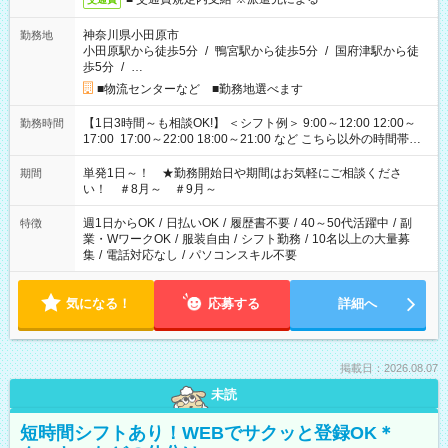
神奈川県小田原市
勤務地
小田原駅から徒歩5分
/
鴨宮駅から徒歩5分
/
国府津駅から徒
歩5分
/
…
■物流センターなど ■勤務地選べます
【1日3時間～も相談OK!】 ＜シフト例＞ 9:00～12:00 12:00～
勤務時間
17:00 17:00～22:00 18:00～21:00 など こちら以外の時間帯も
お気軽にご相談ください！
単発1日～！ ★勤務開始日や期間はお気軽にご相談くださ
期間
い！ ＃8月～ ＃9月～
週1日からOK
/
日払いOK
/
履歴書不要
/
40～50代活躍中
/
副
特徴
業・WワークOK
/
服装自由
/
シフト勤務
/
10名以上の大量募
集
/
電話対応なし
/
パソコンスキル不要
気になる！
応募する
詳細へ
掲載日：2026.08.07
未読
短時間シフトあり！WEBでサクッと登録OK＊