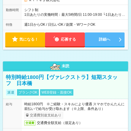
Ａｌｌｅｙ株式会社
シフト制
勤務時間
1日あたりの実働時間：最大5時間/日 11:00-19:00 └1日あたりの
実働時間：1-5時間 └上記の時間帯内であれば、いつでも勤務可
能！ └平日・土曜日の中で、お好きな曜日でご勤務いただけま
週1日からOK / 日払いOK / 副業・WワークOK
特徴
す！ 【シフト例】 ・11:00～14:00 ・16:30～19:00 ・13:00～
18:00 などのように、自由な働き方が可能なお仕事です！
気になる！
応募する
詳細へ
未読
特別時給1800円【ヴァレクストラ】短期スタッ
フ 日本橋
派遣
ブランクOK
WEB登録・面接OK
時給1800円 ※ご経験・スキルにより優遇 スマホでかんたんに
給与
前払いで給与が受け取れます（※上限、条件あり）
交通費別途支給あり
交通費全額支給（規定あり）
交通費