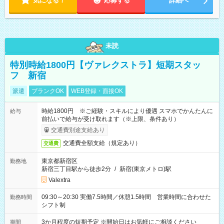
気になる！
応募する
詳細へ
未読
特別時給1800円【ヴァレクストラ】短期スタッ
フ 新宿
派遣
ブランクOK
WEB登録・面接OK
時給1800円 ※ご経験・スキルにより優遇 スマホでかんたんに
給与
前払いで給与が受け取れます（※上限、条件あり）
交通費別途支給あり
交通費全額支給（規定あり）
交通費
東京都新宿区
勤務地
新宿三丁目駅から徒歩2分
/
新宿(東京メトロ)駅
Valextra
09:30～20:30 実働7.5時間／休憩1.5時間 営業時間に合わせた
勤務時間
シフト制
3か月程度の短期予定 ※開始日はお気軽にご相談ください
期間