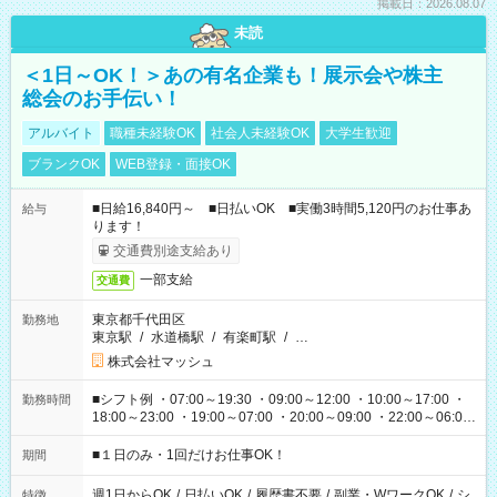
掲載日：2026.08.07
未読
＜1日～OK！＞あの有名企業も！展示会や株主
総会のお手伝い！
アルバイト
職種未経験OK
社会人未経験OK
大学生歓迎
ブランクOK
WEB登録・面接OK
■日給16,840円～ ■日払いOK ■実働3時間5,120円のお仕事あ
給与
ります！
交通費別途支給あり
一部支給
交通費
東京都千代田区
勤務地
東京駅
/
水道橋駅
/
有楽町駅
/
…
株式会社マッシュ
■シフト例 ・07:00～19:30 ・09:00～12:00 ・10:00～17:00 ・
勤務時間
18:00～23:00 ・19:00～07:00 ・20:00～09:00 ・22:00～06:00
etc ★最短で3時間で5,120円のお仕事から 15時間で2万円近く稼
げるお仕事も！ ご希望のお時間に合わせてご紹介！ ※シフトは
■１日のみ・1回だけお仕事OK！
期間
現場によって異なります。 ※勿論、休憩時間はあるのでご安心
ください！
週1日からOK
/
日払いOK
/
履歴書不要
/
副業・WワークOK
/
シ
特徴