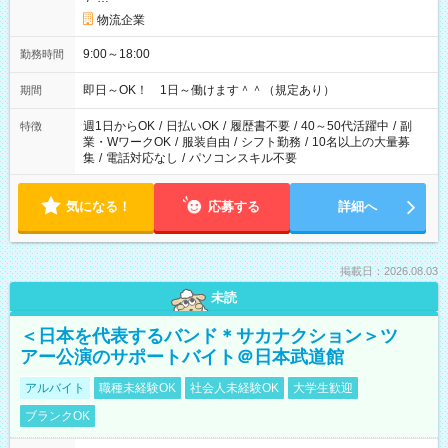
物流企業
9:00～18:00
勤務時間
即日～OK！ 1日～働けます＾＾（規定あり）
期間
週1日からOK
/
日払いOK
/
履歴書不要
/
40～50代活躍中
/
副
特徴
業・WワークOK
/
服装自由
/
シフト勤務
/
10名以上の大量募
集
/
電話対応なし
/
パソコンスキル不要
気になる！
応募する
詳細へ
掲載日：2026.08.03
未読
＜日本を代表するバンド＊サカナクション＞ツ
アー公演のサポートバイト＠日本武道館
アルバイト
職種未経験OK
社会人未経験OK
大学生歓迎
ブランクOK