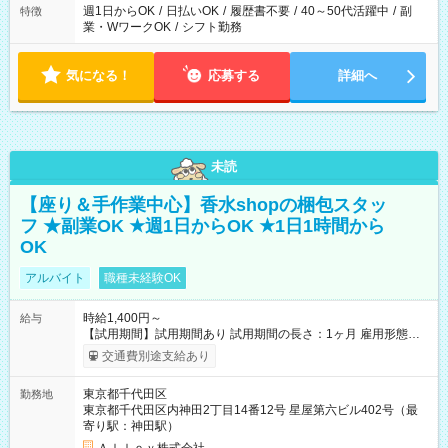
週1日からOK
/
日払いOK
/
履歴書不要
/
40～50代活躍中
/
副
特徴
業・WワークOK
/
シフト勤務
気になる！
応募する
詳細へ
未読
【座り＆手作業中心】香水shopの梱包スタッ
フ ★副業OK ★週1日からOK ★1日1時間から
OK
アルバイト
職種未経験OK
時給1,400円～
給与
【試用期間】試用期間あり 試用期間の長さ：1ヶ月 雇用形態、
給与は本採用時と同じです。
交通費別途支給あり
東京都千代田区
勤務地
東京都千代田区内神田2丁目14番12号 星屋第六ビル402号（最
寄り駅：神田駅）