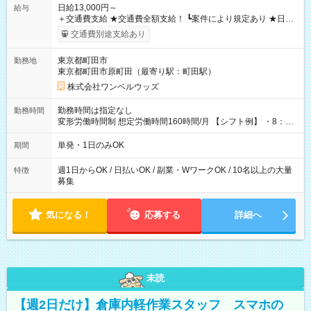
日給13,000円～
給与
＋交通費支給 ★交通費全額支給！ ┗案件により規定あり ★日払
いOK！（規定あり） ┗働いたその日に現金GET♪ お仕事後はコ
交通費別途支給あり
ンビニATMから 日払い分を引き落とせます！ 【試用期間】試
用期間なし
東京都町田市
勤務地
東京都町田市原町田（最寄り駅：町田駅）
株式会社ワンベルウッズ
勤務時間は指定なし
勤務時間
変形労働時間制 想定労働時間160時間/月 【シフト例】 ・8：00
～21：00
単発・1日のみOK
期間
週1日からOK / 日払いOK / 副業・WワークOK / 10名以上の大量
特徴
募集
気になる！
応募する
詳細へ
未読
【週2日だけ】倉庫内軽作業スタッフ スマホの