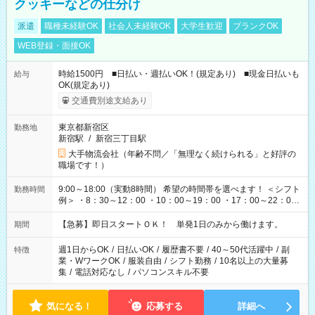
クッキーなどの仕分け
派遣
職種未経験OK
社会人未経験OK
大学生歓迎
ブランクOK
WEB登録・面接OK
時給1500円 ■日払い・週払いOK！(規定あり) ■現金日払いも
給与
OK(規定あり)
交通費別途支給あり
東京都新宿区
勤務地
新宿駅
/
新宿三丁目駅
大手物流会社（年齢不問／「無理なく続けられる」と好評の
職場です！）
9:00～18:00（実動8時間） 希望の時間帯を選べます！ ＜シフト
勤務時間
例＞ ・8：30～12：00 ・10：00～19：00 ・17：00～22：00
・13：00～22：00 ・22：00～翌6：00 など
【急募】即日スタートＯＫ！ 単発1日のみから働けます。
期間
週1日からOK
/
日払いOK
/
履歴書不要
/
40～50代活躍中
/
副
特徴
業・WワークOK
/
服装自由
/
シフト勤務
/
10名以上の大量募
集
/
電話対応なし
/
パソコンスキル不要
気になる！
応募する
詳細へ