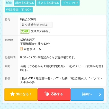
派遣
職種未経験OK
社会人未経験OK
ブランクOK
WEB登録・面接OK
時給1600円
給与
交通費別途支給あり
交通費支給有り
交通費
横浜市西区
勤務地
平沼橋駅から徒歩12分
素材系メーカー
8:00～17:30 ※表記のうち実働8時間です。
勤務時間
長期【ご応募から1週間以内(最短2日目)のスピード就業が可能】
期間
即日～
日払いOK
/
履歴書不要
/
シフト勤務
/
電話対応なし
/
パソコン
特徴
スキル不要
気になる！
応募する
詳細へ