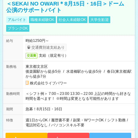
＜SEKAI NO OWARI＊8月15日・16日＞ドーム
公演のサポートバイト
アルバイト
職種未経験OK
社会人未経験OK
大学生歓迎
ブランクOK
時給1250円～
給与
交通費別途支給あり
支給（規定有り）
交通費
東京都文京区
勤務地
後楽園駅から徒歩5分
/
水道橋駅から徒歩5分
/
春日(東京都)駅
から徒歩7分
株式会社ライブパワー
＜シフト例＞ 7:00～23:00 13:30～22:00 上記の時間から好きな
勤務時間
時間を選べます！ ※時間は変更となる可能性があります
急募！8月15日・16日
期間
週1日からOK
/
履歴書不要
/
副業・WワークOK
/
シフト勤務
/
特徴
電話対応なし
/
パソコンスキル不要