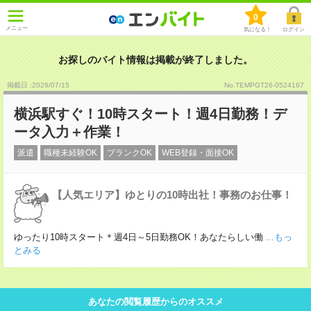
0
メニュー
気になる！
ログイン
お探しのバイト情報は掲載が終了しました。
掲載日 :2026
/
07
/
15
No.TEMPGT26-0524167
横浜駅すぐ！10時スタート！週4日勤務！デ
ータ入力＋作業！
派遣
職種未経験OK
ブランクOK
WEB登録・面接OK
【人気エリア】ゆとりの10時出社！事務のお仕事！
ゆったり10時スタート＊週4日～5日勤務OK！あなたらしい働
...もっ
とみる
あなたの閲覧履歴からのオススメ