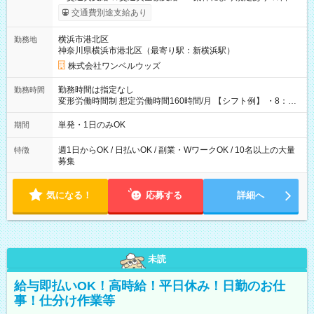
いOK！（規定あり） ┗働いたその日に現金GET♪ お仕事後はコ
交通費別途支給あり
ンビニATMから 日払い分を引き落とせます！ 【試用期間】試
用期間なし
横浜市港北区
勤務地
神奈川県横浜市港北区（最寄り駅：新横浜駅）
株式会社ワンベルウッズ
勤務時間は指定なし
勤務時間
変形労働時間制 想定労働時間160時間/月 【シフト例】 ・8：00
～21：00
単発・1日のみOK
期間
週1日からOK / 日払いOK / 副業・WワークOK / 10名以上の大量
特徴
募集
気になる！
応募する
詳細へ
未読
給与即払いOK！高時給！平日休み！日勤のお仕
事！仕分け作業等