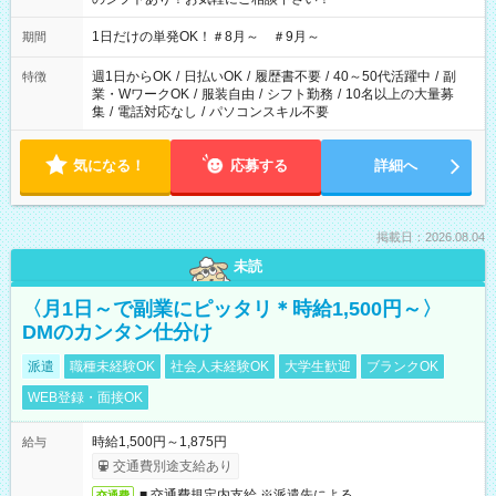
1日だけの単発OK！＃8月～ ＃9月～
期間
週1日からOK
/
日払いOK
/
履歴書不要
/
40～50代活躍中
/
副
特徴
業・WワークOK
/
服装自由
/
シフト勤務
/
10名以上の大量募
集
/
電話対応なし
/
パソコンスキル不要
気になる！
応募する
詳細へ
掲載日：2026.08.04
未読
〈月1日～で副業にピッタリ＊時給1,500円～〉
DMのカンタン仕分け
派遣
職種未経験OK
社会人未経験OK
大学生歓迎
ブランクOK
WEB登録・面接OK
時給1,500円～1,875円
給与
交通費別途支給あり
■ 交通費規定内支給 ※派遣先による
交通費