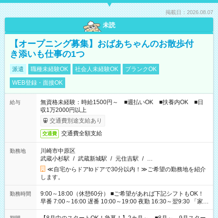
掲載日：2026.08.07
未読
【オープニング募集】おばあちゃんのお散歩付
き添いも仕事の1つ
派遣
職種未経験OK
社会人未経験OK
ブランクOK
WEB登録・面接OK
無資格未経験：時給1500円～ ■週払いOK ■扶養内OK ■日
給与
収1万2000円以上
交通費別途支給あり
交通費全額支給
交通費
川崎市中原区
勤務地
武蔵小杉駅
/
武蔵新城駅
/
元住吉駅
/
…
≪自宅からドアtoドアで30分以内！≫ご希望の勤務地を紹介
します。
9:00～18:00（休憩60分） ■ご希望があれば下記シフトもOK！
勤務時間
早番 7:00～16:00 遅番 10:00～19:00 夜勤 16:30～翌9:30 「家族
と休みを合わせたい」 「余裕を持って夕飯の準備がしたい」
「できれば残業はしたくない」 など、ご希望を教えてください