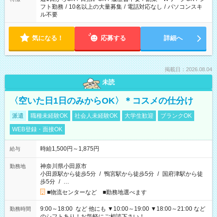
フト勤務
/
10名以上の大量募集
/
電話対応なし
/
パソコンスキ
ル不要
気になる！
応募する
詳細へ
掲載日：2026.08.04
未読
〈空いた日1日のみからOK〉＊コスメの仕分け
派遣
職種未経験OK
社会人未経験OK
大学生歓迎
ブランクOK
WEB登録・面接OK
時給1,500円～1,875円
給与
神奈川県小田原市
勤務地
小田原駅から徒歩5分
/
鴨宮駅から徒歩5分
/
国府津駅から徒
歩5分
/
…
■物流センターなど ■勤務地選べます
9:00～18:00 など 他にも ▼10:00～19:00 ▼18:00～21:00 など
勤務時間
のシフトあり！お気軽にご相談下さい！