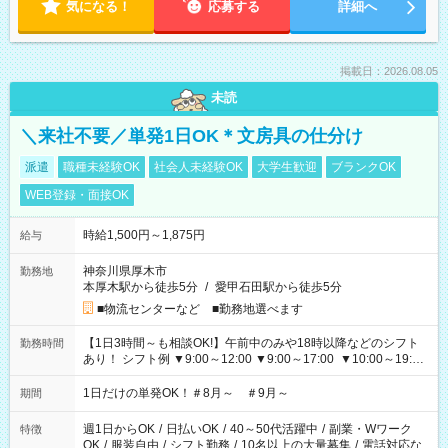
気になる！
応募する
詳細へ
掲載日：2026.08.05
未読
＼来社不要／単発1日OK＊文房具の仕分け
派遣
職種未経験OK
社会人未経験OK
大学生歓迎
ブランクOK
WEB登録・面接OK
時給1,500円～1,875円
給与
神奈川県厚木市
勤務地
本厚木駅から徒歩5分
/
愛甲石田駅から徒歩5分
■物流センターなど ■勤務地選べます
【1日3時間～も相談OK!】午前中のみや18時以降などのシフト
勤務時間
あり！ シフト例 ▼9:00～12:00 ▼9:00～17:00 ▼10:00～19:00
▼18:00～21:00
1日だけの単発OK！＃8月～ ＃9月～
期間
週1日からOK
/
日払いOK
/
40～50代活躍中
/
副業・Wワーク
特徴
OK
/
服装自由
/
シフト勤務
/
10名以上の大量募集
/
電話対応な