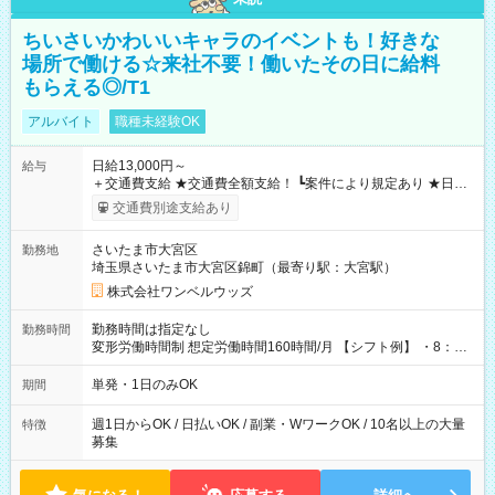
ちいさいかわいいキャラのイベントも！好きな
場所で働ける☆来社不要！働いたその日に給料
もらえる◎/T1
アルバイト
職種未経験OK
日給13,000円～
給与
＋交通費支給 ★交通費全額支給！ ┗案件により規定あり ★日払
いOK！（規定あり） ┗働いたその日に現金GET♪ お仕事後はコ
交通費別途支給あり
ンビニATMから 日払い分を引き落とせます！ 【試用期間】試
用期間なし
さいたま市大宮区
勤務地
埼玉県さいたま市大宮区錦町（最寄り駅：大宮駅）
株式会社ワンベルウッズ
勤務時間は指定なし
勤務時間
変形労働時間制 想定労働時間160時間/月 【シフト例】 ・8：00
～21：00
単発・1日のみOK
期間
週1日からOK / 日払いOK / 副業・WワークOK / 10名以上の大量
特徴
募集