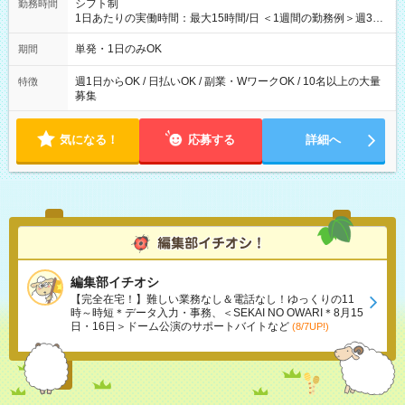
シフト制
勤務時間
1日あたりの実働時間：最大15時間/日 ＜1週間の勤務例＞週3回
勤務 勤務：月・水・金 休み：火・木・土・日 好きな時にお仕事
可能です！ ※1日あたりの最大実働時間は日勤、夜勤共に勤務し
単発・1日のみOK
期間
た時間になります。
週1日からOK / 日払いOK / 副業・WワークOK / 10名以上の大量
特徴
募集
気になる！
応募する
詳細へ
編集部イチオシ
【完全在宅！】難しい業務なし＆電話なし！ゆっくりの11
時～時短＊データ入力・事務、＜SEKAI NO OWARI＊8月15
日・16日＞ドーム公演のサポートバイトなど
(8/7UP!)