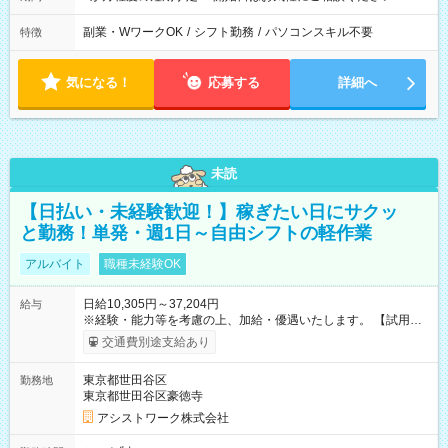
副業・WワークOK
/
シフト勤務
/
パソコンスキル不要
特徴
気になる！
応募する
詳細へ
未読
【日払い・未経験歓迎！】稼ぎたい日にサクッ
と勤務！単発・週1日～自由シフトの軽作業
アルバイト
職種未経験OK
日給10,305円～37,204円
給与
※経験・能力等を考慮の上、加給・優遇いたします。 【試用期
間】試用期間なし
交通費別途支給あり
東京都世田谷区
勤務地
東京都世田谷区豪徳寺
アシストワーク株式会社