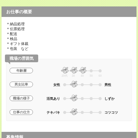
お仕事の概要
＊納品処理
＊伝票処理
＊配送
＊検品
＊ギフト体裁
＊包装 など
職場の雰囲気
年齢層
20代
30
40
50
60
男女比率
女性
男性
職場の様子
活気あり
しずか
仕事の仕方
テキパキ
コツコツ
募集情報