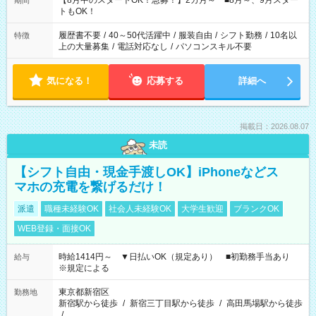
【8月中のスタートOK！急募！】2カ月～ ■8月～、9月スター
期間
ね。 ※Wワーク希望の方へ 今ご覧のお仕事で希望する勤務時間
トもOK！
と、もう1つのお仕事の勤務時間。 合計で週40時間を超える場
合は応募できません。
履歴書不要
/
40～50代活躍中
/
服装自由
/
シフト勤務
/
10名以
特徴
上の大量募集
/
電話対応なし
/
パソコンスキル不要
気になる！
応募する
詳細へ
掲載日：2026.08.07
未読
【シフト自由・現金手渡しOK】iPhoneなどス
マホの充電を繋げるだけ！
派遣
職種未経験OK
社会人未経験OK
大学生歓迎
ブランクOK
WEB登録・面接OK
時給1414円～ ▼日払いOK（規定あり） ■初勤務手当あり
給与
※規定による
東京都新宿区
勤務地
新宿駅から徒歩
/
新宿三丁目駅から徒歩
/
高田馬場駅から徒歩
/
…