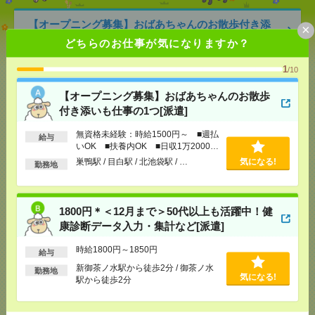
【オープニング募集】おばあちゃんのお散歩付き添
×
いも仕事の1つ[派遣]
どちらのお仕事が気になりますか？
[給 与]
無資格未経験：時給1500円～ ■週払い
1
/10
OK ■扶養内OK ■日収1万2000円以上
[交通費]
交通費全額支給
気になる！
【オープニング募集】おばあちゃんのお散歩
[勤務地]
巣鴨駅
/
目白駅
/
北池袋駅
/
…
付き添いも仕事の1つ[派遣]
無資格未経験：時給1500円～ ■週払
給与
1800円＊＜12月まで＞50代以上も活躍中！健康診断
いOK ■扶養内OK ■日収1万2000円
データ入力・集計など[派遣]
以上
巣鴨駅 / 目白駅 / 北池袋駅 / …
気になる!
勤務地
[給 与]
時給1800円～1850円
[交通費]
全額支給
気になる！
1800円＊＜12月まで＞50代以上も活躍中！健
[勤務地]
新御茶ノ水駅から徒歩2分
/
御茶ノ水駅か
ら徒歩2分
康診断データ入力・集計など[派遣]
時給1800円～1850円
給与
＼！電話なし！／集中して働けるコツコツデータチ
新御茶ノ水駅から徒歩2分 / 御茶ノ水
ェック@大崎[派遣]
勤務地
気になる!
駅から徒歩2分
[給 与]
時給1750円＋交
[交通費]
交通費実費支給(当社規定あり)