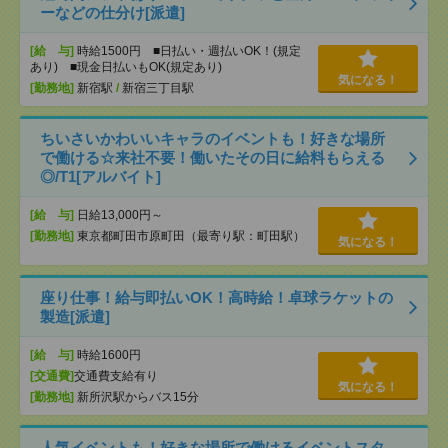
ーなどの仕分け[派遣]
[給 与]
時給1500円 ■日払い・週払いOK！(規定
あり) ■現金日払いもOK(規定あり)
気になる！
[勤務地]
新宿駅
/
新宿三丁目駅
ちいさいかわいいキャラのイベントも！好きな場所
で働ける☆来社不要！働いたその日に給料もらえる
◎/T1[アルバイト]
[給 与]
日給13,000円～
[勤務地]
東京都町田市原町田（最寄り駅：町田駅）
気になる！
座り仕事！給与即払いOK！高時給！卓球ラケットの
製造[派遣]
[給 与]
時給1600円
[交通費]
交通費支給有り
気になる！
[勤務地]
新所沢駅からバス15分
人気イベントも！好きな場所で働けるイベントスタ