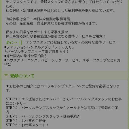
テンプスタッフでは、登録スタッフの皆さまに安心してはたらいていただく
ため、
社会保険・定期健康診断をはじめとした福利厚生を取り揃えています。
有給休暇は全日・半日の2種類が取得可能、
その他、産前産後・育児休業など各種休暇制度があります。
皆さまの日常をサポートする家事支援や、
休日を彩る旅行や各種施設が割引になる優待サービスをご用意！
~テンプスタッフに登録している方へのお得な優待サービス~
ポイント！
■ファッションレンタルアプリ「メチャカリ」
└パーソルテンプスタッフ限定特典あり！
■海外国内の旅行や宿泊割引
■ハウスクリーニング、ベビーシッターサービス、スポーツクラブなどもお
得に
登録について
★お仕事のご紹介にはパーソルテンプスタッフへのご登録が必要となりま
す。
STEP１：エン派遣またはエンバイトからパーソルテンプスタッフのお仕事
にエントリー
STEP２：パーソルテンプスタッフからメールまたは電話にて登録のご案
内
STEP３：パーソルテンプスタッフへ登録手続き
STEP４：お仕事のご紹介
STEP５：お仕事スタート！