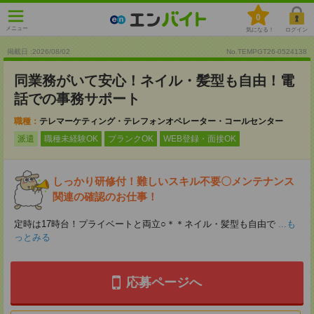
0
メニュー
気になる！
ログイン
掲載日 :2026
/
08
/
02
No.TEMPGT26-0524138
同業務がいて安心！ネイル・髪型も自由！電
話での事務サポート
職種：
テレマーケティング・テレフォンオペレーター・コールセンター
派遣
職種未経験OK
ブランクOK
WEB登録・面接OK
しっかり研修付！難しいスキル不要〇メンテナンス
関連の確認のお仕事！
定時は17時台！プライベートと両立○＊＊ネイル・髪型も自由で
...も
っとみる
応募ページへ