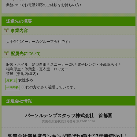
業務の中でお電話対応のご経験をお持ちの方♪
派遣先の概要
事業内容
大手住宅メーカーのグループ会社です♪
配属先について
服装・ネイル・髪型自由＊スニーカーOK＊電子レンジ・冷蔵庫あり＊
福利厚生：休憩室・更衣室・ロッカー
禁煙（敷地内/屋内）
女性多め
男女比
30代の方が多く活躍しています。
平均年齢
派遣会社情報
パーソルテンプスタッフ株式会社 首都圏
労働者派遣事業許可番号:派13-010026
派遣会社満足度ランキング選ばれ続けて7年連続No1！