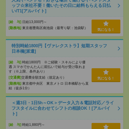
ッフ☆来社不要！働いたその日に給料もらえる日払
い/T1[アルバイト]
[給 与]
日給13,000円～
[勤務地]
東京都豊島区南池袋（最寄り駅：池袋駅）
気になる！
特別時給1800円【ヴァレクストラ】短期スタッフ
日本橋[派遣]
[給 与]
時給1800円 ※ご経験・スキルにより優
遇 スマホでかんたんに前払いで給与が受け取れま
す（※上限、条件あり）
[交通費]
交通費全額支給（規定あり）
気になる！
[勤務地]
東京都中央区 東京メトロ 日本橋駅から直
結（徒歩1分）
＜週3日・1日5h～OK＞データ入力＆電話対応／ライ
フスタイルに合わせてシフトの相談OK！[アルバイ
ト]
[給 与]
時給1,880円～