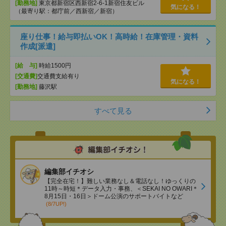
[勤務地]
東京都新宿区西新宿2-6-1新宿住友ビル
気になる！
（最寄り駅：都庁前／西新宿／新宿）
座り仕事！給与即払いOK！高時給！在庫管理・資料
作成[派遣]
[給 与]
時給1500円
[交通費]
交通費支給有り
気になる！
[勤務地]
藤沢駅
すべて見る
編集部イチオシ
【完全在宅！】難しい業務なし＆電話なし！ゆっくりの
11時～時短＊データ入力・事務、＜SEKAI NO OWARI＊
8月15日・16日＞ドーム公演のサポートバイトなど
(8/7UP!)