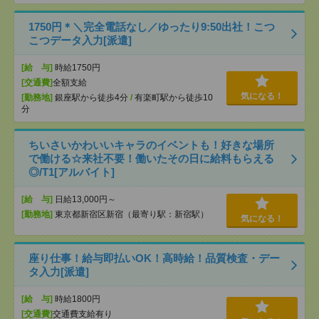
1750円＊＼完全電話なし／ゆったり9:50出社！こつ
こつデータ入力[派遣]
[給 与]
時給1750円
[交通費]
全額支給
気になる！
[勤務地]
銀座駅から徒歩4分
/
有楽町駅から徒歩10
分
ちいさいかわいいキャラのイベントも！好きな場所
で働ける☆来社不要！働いたその日に給料もらえる
◎/T1[アルバイト]
[給 与]
日給13,000円～
[勤務地]
東京都新宿区新宿（最寄り駅：新宿駅）
気になる！
座り仕事！給与即払いOK！高時給！品質検査・デー
タ入力[派遣]
[給 与]
時給1800円
[交通費]
交通費支給有り