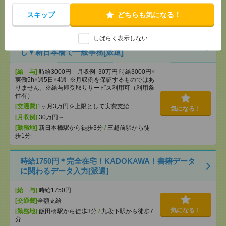
気になる！
[勤務地]
大崎駅から徒歩2分
/
大崎広小路駅から徒
スキップ
どちらも気になる！
歩8分
しばらく表示しない
【在宅勤務OK】時給3000円！10～16時＊残業ほぼな
し▼新日本橋で一般事務[派遣]
[給 与]
時給3000円 月収例 30万円 時給3000円×
実働5h×週5日×4週 ※月収例を保証するものではあ
りません。※給与即受取りサービス利用可（利用条
件有）
[交通費]
1ヶ月3万円を上限として実費支給
気になる！
[月収例]
30万円～
[勤務地]
新日本橋駅から徒歩3分
/
三越前駅から徒
歩1分
時給1750円＊完全在宅！KADOKAWA！書籍データ
に関わるデータ入力[派遣]
[給 与]
時給1750円
[交通費]
全額支給
気になる！
[勤務地]
飯田橋駅から徒歩3分
/
九段下駅から徒歩7
分