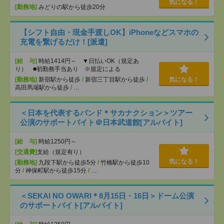
気になる！
[勤務地]
みどりの駅から徒歩20分
【シフト自由・現金手渡しOK】iPhoneなどスマホの
充電を繋げるだけ！[派遣]
[給 与]
時給1414円～ ▼日払いOK（規定あ
り） ■初勤務手当あり ※規定による
[勤務地]
新宿駅から徒歩
/
新宿三丁目駅から徒歩
/
気になる！
高田馬場駅から徒歩
/
…
＜日本を代表するバンド＊サカナクション＞ツアー
公演のサポートバイト＠日本武道館[アルバイト]
[給 与]
時給1250円～
[交通費]
支給（規定有り）
気になる！
[勤務地]
九段下駅から徒歩5分
/
竹橋駅から徒歩10
分
/
神保町駅から徒歩15分
/
…
＜SEKAI NO OWARI＊8月15日・16日＞ドーム公演
のサポートバイト[アルバイト]