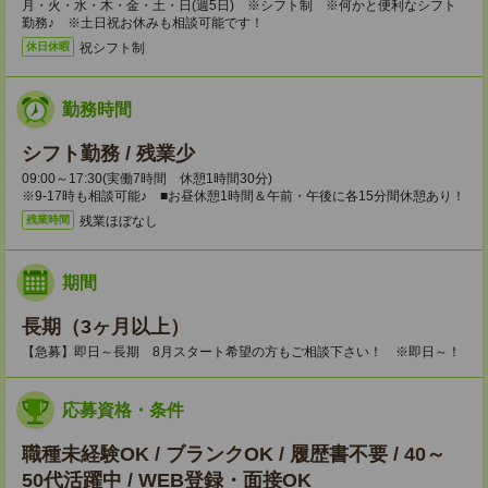
月・火・水・木・金・土・日(週5日) ※シフト制 ※何かと便利なシフト
勤務♪ ※土日祝お休みも相談可能です！
祝シフト制
休日休暇
勤務時間
シフト勤務 / 残業少
09:00～17:30(実働7時間 休憩1時間30分)
※9-17時も相談可能♪ ■お昼休憩1時間＆午前・午後に各15分間休憩あり！
残業ほぼなし
残業時間
期間
長期（3ヶ月以上）
【急募】即日～長期 8月スタート希望の方もご相談下さい！ ※即日～！
応募資格・条件
職種未経験OK / ブランクOK / 履歴書不要 / 40～
50代活躍中 / WEB登録・面接OK