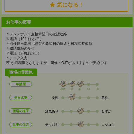
気になる！
お仕事の概要
＊メンテナンス点検希望日の確認連絡
※電話（10件ほど/日）
＊点検担当部署へ顧客の希望日の連絡と日程調整依頼
＊修繕依頼の受付
※電話（2件ほど/日）
＊データ入力
※1か月程度となりますが、研修・OJTがありますので安心です
職場の雰囲気
年齢層
20代
30
40
50
60
男女比率
女性
男性
職場の様子
活気あり
しずか
仕事の仕方
テキパキ
コツコツ