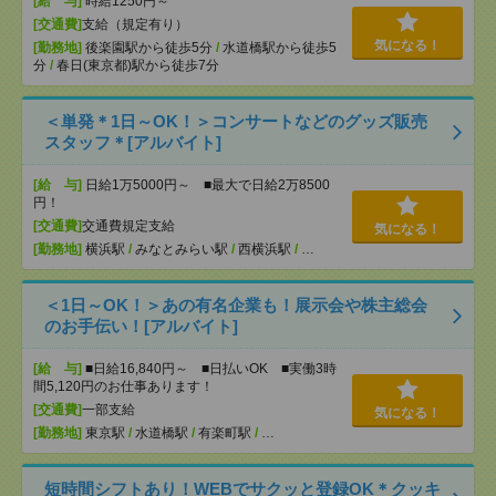
[給 与]
時給1250円～
[交通費]
支給（規定有り）
気になる！
[勤務地]
後楽園駅から徒歩5分
/
水道橋駅から徒歩5
分
/
春日(東京都)駅から徒歩7分
＜単発＊1日～OK！＞コンサートなどのグッズ販売
スタッフ＊[アルバイト]
[給 与]
日給1万5000円～ ■最大で日給2万8500
円！
[交通費]
交通費規定支給
気になる！
[勤務地]
横浜駅
/
みなとみらい駅
/
西横浜駅
/
…
＜1日～OK！＞あの有名企業も！展示会や株主総会
のお手伝い！[アルバイト]
[給 与]
■日給16,840円～ ■日払いOK ■実働3時
間5,120円のお仕事あります！
[交通費]
一部支給
気になる！
[勤務地]
東京駅
/
水道橋駅
/
有楽町駅
/
…
短時間シフトあり！WEBでサクッと登録OK＊クッキ