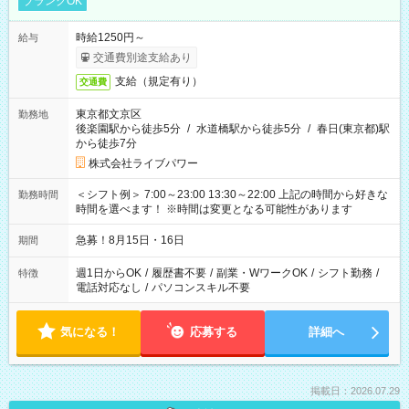
ブランクOK
時給1250円～
給与
交通費別途支給あり
支給（規定有り）
交通費
東京都文京区
勤務地
後楽園駅から徒歩5分
/
水道橋駅から徒歩5分
/
春日(東京都)駅
から徒歩7分
株式会社ライブパワー
＜シフト例＞ 7:00～23:00 13:30～22:00 上記の時間から好きな
勤務時間
時間を選べます！ ※時間は変更となる可能性があります
急募！8月15日・16日
期間
週1日からOK
/
履歴書不要
/
副業・WワークOK
/
シフト勤務
/
特徴
電話対応なし
/
パソコンスキル不要
気になる！
応募する
詳細へ
掲載日：2026.07.29