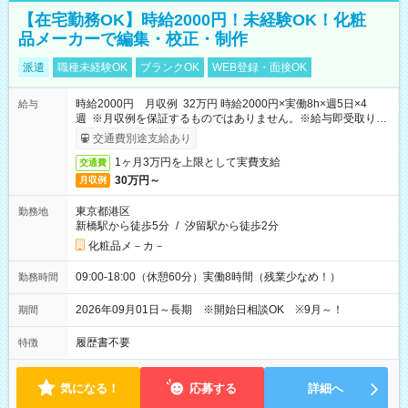
【在宅勤務OK】時給2000円！未経験OK！化粧
品メーカーで編集・校正・制作
派遣
職種未経験OK
ブランクOK
WEB登録・面接OK
時給2000円 月収例 32万円 時給2000円×実働8h×週5日×4
給与
週 ※月収例を保証するものではありません。※給与即受取りサ
ービス利用可（利用条件有）
交通費別途支給あり
1ヶ月3万円を上限として実費支給
交通費
30万円～
月収例
東京都港区
勤務地
新橋駅から徒歩5分
/
汐留駅から徒歩2分
化粧品メ－カ－
09:00-18:00（休憩60分）実働8時間（残業少なめ！）
勤務時間
2026年09月01日～長期 ※開始日相談OK ※9月～！
期間
履歴書不要
特徴
気になる！
応募する
詳細へ