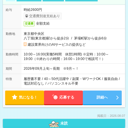
時給2600円
給与
交通費別途支給あり
全額支給
交通費
東京都中央区
勤務地
八丁堀(東京都)駅から徒歩2分
/
茅場町駅から徒歩6分
建設業界向けのAIサービスの提供など
10:00～16:00(実働5時間 休憩1時間) ※定時：10:00～
勤務時間
19:00（※終わりの時間：16:00～19:00で相談可！）
2026年09月上旬～長期 ※9月～！
期間
履歴書不要
/
40～50代活躍中
/
副業・WワークOK
/
服装自由
/
特徴
電話対応なし
/
パソコンスキル不要
気になる！
応募する
詳細へ
掲載日：2026.08.07
未読