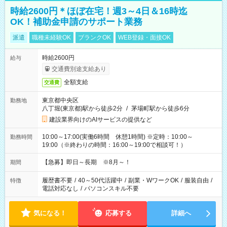
時給2600円＊ほぼ在宅！週3～4日＆16時迄
OK！補助金申請のサポート業務
派遣
職種未経験OK
ブランクOK
WEB登録・面接OK
時給2600円
給与
交通費別途支給あり
全額支給
交通費
東京都中央区
勤務地
八丁堀(東京都)駅から徒歩2分
/
茅場町駅から徒歩6分
建設業界向けのAIサービスの提供など
10:00～17:00(実働6時間 休憩1時間) ※定時：10:00～
勤務時間
19:00（※終わりの時間：16:00～19:00で相談可！）
【急募】即日～長期 ※8月～！
期間
履歴書不要
/
40～50代活躍中
/
副業・WワークOK
/
服装自由
/
特徴
電話対応なし
/
パソコンスキル不要
気になる！
応募する
詳細へ