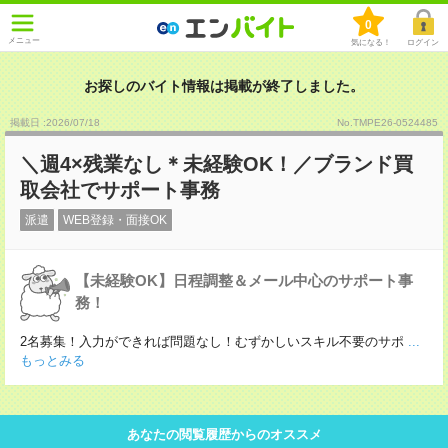
0
メニュー
気になる！
ログイン
お探しのバイト情報は掲載が終了しました。
掲載日 :2026
/
07
/
18
No.TMPE26-0524485
＼週4×残業なし＊未経験OK！／ブランド買
取会社でサポート事務
派遣
WEB登録・面接OK
【未経験OK】日程調整＆メール中心のサポート事
務！
2名募集！入力ができれば問題なし！むずかしいスキル不要のサポ
...
もっとみる
あなたの閲覧履歴からのオススメ