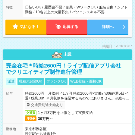
日払いOK
/
履歴書不要
/
副業・WワークOK
/
服装自由
/
シフト
特徴
勤務
/
10名以上の大量募集
/
パソコンスキル不要
気になる！
応募する
詳細へ
掲載日：2026.08.07
未読
完全在宅＊時給2600円！ライブ配信アプリ会社
でクリエイティブ制作進行管理
派遣
職種未経験OK
ブランクOK
WEB登録・面接OK
時給2600円 月収例 41万円 時給2600円×実働7h30m×週5日×4
給与
週+残業10h ※月収例を保証するものではありません。※給与即
受取りサービス利用可（利用条件有）
交通費別途支給あり
1ヶ月3万円を上限として実費支給
交通費
30万円～
月収例
東京都渋谷区
勤務地
渋谷駅から徒歩1分