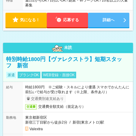
週1日からOK / 日払いOK / 副業・WワークOK / 10名以上の大量
特徴
募集
気になる！
応募する
詳細へ
未読
特別時給1800円【ヴァレクストラ】短期スタッ
フ 新宿
派遣
ブランクOK
WEB登録・面接OK
時給1800円 ※ご経験・スキルにより優遇 スマホでかんたんに
給与
前払いで給与が受け取れます（※上限、条件あり）
交通費別途支給あり
交通費全額支給（規定あり）
交通費
東京都新宿区
勤務地
新宿三丁目駅から徒歩2分
/
新宿(東京メトロ)駅
Valextra