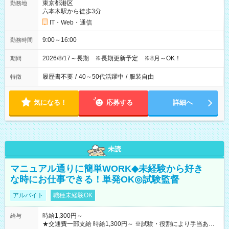
東京都港区
勤務地
六本木駅から徒歩3分
IT・Web・通信
9:00～16:00
勤務時間
2026/8/17～長期 ※長期更新予定 ※8月～OK！
期間
履歴書不要
/
40～50代活躍中
/
服装自由
特徴
気になる！
応募する
詳細へ
未読
マニュアル通りに簡単WORK◆未経験から好き
な時にお仕事できる！単発OK◎試験監督
アルバイト
職種未経験OK
時給1,300円～
給与
★交通費一部支給 時給1,300円～ ※試験・役割により手当あり