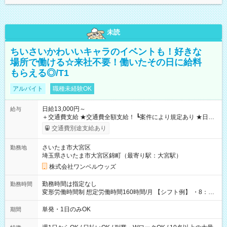
未読
ちいさいかわいいキャラのイベントも！好きな
場所で働ける☆来社不要！働いたその日に給料
もらえる◎/T1
アルバイト
職種未経験OK
日給13,000円～
給与
＋交通費支給 ★交通費全額支給！ ┗案件により規定あり ★日払
いOK！（規定あり） ┗働いたその日に現金GET♪ お仕事後はコ
交通費別途支給あり
ンビニATMから 日払い分を引き落とせます！ 【試用期間】試
用期間なし
さいたま市大宮区
勤務地
埼玉県さいたま市大宮区錦町（最寄り駅：大宮駅）
株式会社ワンベルウッズ
勤務時間は指定なし
勤務時間
変形労働時間制 想定労働時間160時間/月 【シフト例】 ・8：00
～21：00
単発・1日のみOK
期間