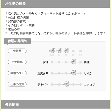
お仕事の概要
＊取引先とのメール対応（フォーマット通りに送ればOK！）
＊商談日程の調整
＊契約書の作成
＊その他サポート業務
＊電話応対
※一般的な秘書業務ではないですが、社長のサポート事務をお願いします＊
職場の雰囲気
年齢層
20代
30
40
50
60
男女比率
女性
男性
職場の様子
活気あり
しずか
仕事の仕方
テキパキ
コツコツ
募集情報