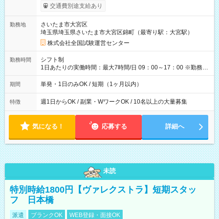
※勤務回数により昇給あり 【即給（前払い）オプションあ
交通費別途支給あり
り！】 希望される場合、勤務から1週間ほどで給与の一部を受け
取れます。 ※手数料418円がかかります。 【過去試験日の収入
さいたま市大宮区
勤務地
例】 ・河合塾模擬試験 8:30～17:30（休憩1時間） 時給1,300円
埼玉県埼玉県さいたま市大宮区錦町（最寄り駅：大宮駅）
×8時間＝日収10,400円＋交通費 ※当日の役割により時給＋100
円の場合あり ・国家試験 7:00～13:30（休憩なし） 時給1,300
株式会社全国試験運営センター
円（役割手当＋100円）×6時間＝日収8,400円＋交通費 【試用期
間】試用期間なし
シフト制
勤務時間
1日あたりの実働時間：最大7時間/日 09：00～17：00 ※勤務時
間は 試験により異なります。
単発・1日のみOK / 短期（1ヶ月以内）
期間
週1日からOK / 副業・WワークOK / 10名以上の大量募集
特徴
気になる！
応募する
詳細へ
未読
特別時給1800円【ヴァレクストラ】短期スタッ
フ 日本橋
派遣
ブランクOK
WEB登録・面接OK