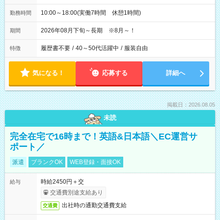
10:00～18:00(実働7時間 休憩1時間)
勤務時間
2026年08月下旬～長期 ※8月～！
期間
履歴書不要
/
40～50代活躍中
/
服装自由
特徴
気になる！
応募する
詳細へ
掲載日：2026.08.05
未読
完全在宅で16時まで！英語&日本語＼EC運営サ
ポート／
派遣
ブランクOK
WEB登録・面接OK
時給2450円＋交
給与
交通費別途支給あり
出社時の通勤交通費支給
交通費