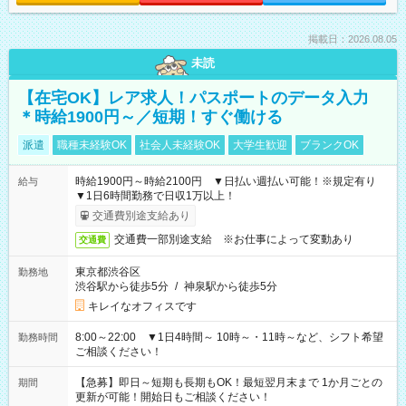
掲載日：2026.08.05
未読
【在宅OK】レア求人！パスポートのデータ入力
＊時給1900円～／短期！すぐ働ける
派遣
職種未経験OK
社会人未経験OK
大学生歓迎
ブランクOK
時給1900円～時給2100円 ▼日払い週払い可能！※規定有り
給与
▼1日6時間勤務で日収1万以上！
交通費別途支給あり
交通費一部別途支給 ※お仕事によって変動あり
交通費
東京都渋谷区
勤務地
渋谷駅から徒歩5分
/
神泉駅から徒歩5分
キレイなオフィスです
8:00～22:00 ▼1日4時間～ 10時～・11時～など、シフト希望
勤務時間
ご相談ください！
【急募】即日～短期も長期もOK！最短翌月末まで 1か月ごとの
期間
更新が可能！開始日もご相談ください！