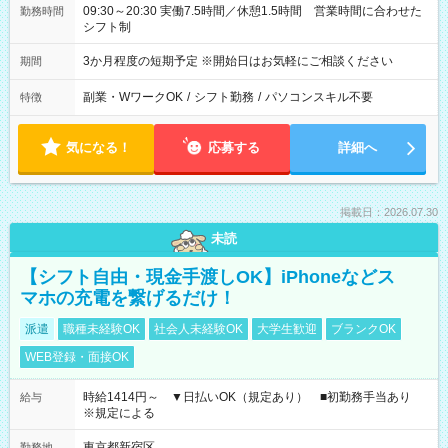
09:30～20:30 実働7.5時間／休憩1.5時間 営業時間に合わせた
勤務時間
シフト制
3か月程度の短期予定 ※開始日はお気軽にご相談ください
期間
副業・WワークOK
/
シフト勤務
/
パソコンスキル不要
特徴
気になる！
応募する
詳細へ
掲載日：2026.07.30
未読
【シフト自由・現金手渡しOK】iPhoneなどス
マホの充電を繋げるだけ！
派遣
職種未経験OK
社会人未経験OK
大学生歓迎
ブランクOK
WEB登録・面接OK
時給1414円～ ▼日払いOK（規定あり） ■初勤務手当あり
給与
※規定による
東京都新宿区
勤務地