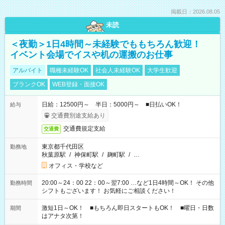
掲載日：2026.08.05
未読
＜夜勤＞1日4時間～未経験でももちろん歓迎！
イベント会場でイスや机の運搬のお仕事
アルバイト
職種未経験OK
社会人未経験OK
大学生歓迎
ブランクOK
WEB登録・面接OK
日給：12500円～ 半日：5000円～ ■日払いOK！
給与
交通費別途支給あり
交通費規定支給
交通費
東京都千代田区
勤務地
秋葉原駅
/
神保町駅
/
麹町駅
/
…
オフィス・学校など
20:00～24：00 22：00～翌7:00 …など1日4時間～OK！ その他
勤務時間
シフトもございます！ お気軽にご相談ください！
激短1日～OK！ ■もちろん即日スタートもOK！ ■曜日・日数
期間
はアナタ次第！