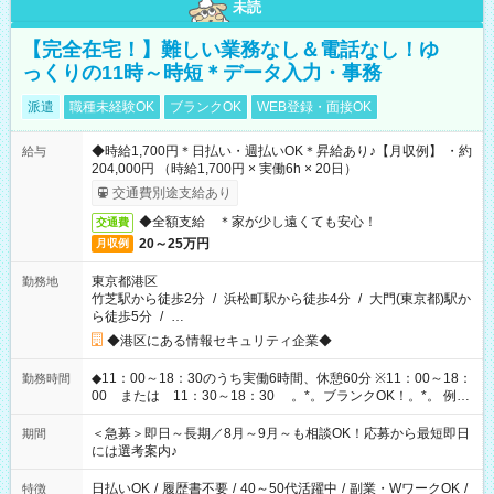
未読
【完全在宅！】難しい業務なし＆電話なし！ゆ
っくりの11時～時短＊データ入力・事務
派遣
職種未経験OK
ブランクOK
WEB登録・面接OK
◆時給1,700円＊日払い・週払いOK＊昇給あり♪【月収例】 ・約
給与
204,000円 （時給1,700円 × 実働6h × 20日）
交通費別途支給あり
◆全額支給 ＊家が少し遠くても安心！
交通費
20～25万円
月収例
東京都港区
勤務地
竹芝駅から徒歩2分
/
浜松町駅から徒歩4分
/
大門(東京都)駅か
ら徒歩5分
/
…
◆港区にある情報セキュリティ企業◆
◆11：00～18：30のうち実働6時間、休憩60分 ※11：00～18：
勤務時間
00 または 11：30～18：30 。*。ブランクOK！。*。 例え
ば前職が、 在宅/財団法人/事務/コールセンター/受付/販売/カフェ
スタッフ スイーツ販売/ホテルフロント/化粧品販売/など 様々な
＜急募＞即日～長期／8月～9月～も相談OK！応募から最短即日
期間
業界から入社して活躍されています♪
には選考案内♪
日払いOK
/
履歴書不要
/
40～50代活躍中
/
副業・WワークOK
/
特徴