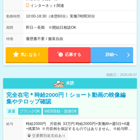
インターネット関連
10:00-18:30（休憩60分）実働7時間30分
勤務時間
即日～長期 ※開始日相談OK
期間
履歴書不要
/
服装自由
特徴
気になる！
応募する
詳細へ
掲載日：2026.08.07
未読
完全在宅＊時給2000円！ショート動画の映像編
集やテロップ確認
派遣
ブランクOK
WEB登録・面接OK
時給2000円 月収例 33万円 時給2000円×実働8h×週5日×4週
給与
+残業5h ※月収例を保証するものではありません。※給与即受
取りサービス利用可（利用条件有）
交通費別途支給あり