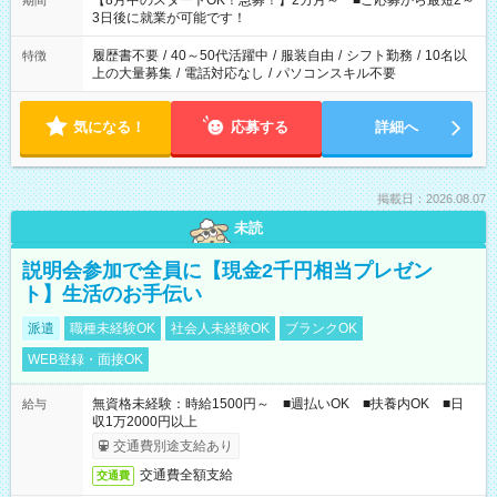
【8月中のスタートOK！急募！】2カ月～ ■ご応募から最短2～
期間
ね。 ※Wワーク希望の方へ 今ご覧のお仕事で希望する勤務時間
3日後に就業が可能です！
と、もう1つのお仕事の勤務時間。 合計で週40時間を超える場
合は応募できません。
履歴書不要
/
40～50代活躍中
/
服装自由
/
シフト勤務
/
10名以
特徴
上の大量募集
/
電話対応なし
/
パソコンスキル不要
気になる！
応募する
詳細へ
掲載日：2026.08.07
未読
説明会参加で全員に【現金2千円相当プレゼン
ト】生活のお手伝い
派遣
職種未経験OK
社会人未経験OK
ブランクOK
WEB登録・面接OK
無資格未経験：時給1500円～ ■週払いOK ■扶養内OK ■日
給与
収1万2000円以上
交通費別途支給あり
交通費全額支給
交通費