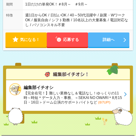
1日だけの単発OK！＃8月～ ＃9月～
期間
週1日からOK
/
日払いOK
/
40～50代活躍中
/
副業・Wワーク
特徴
OK
/
服装自由
/
シフト勤務
/
10名以上の大量募集
/
電話対応な
し
/
パソコンスキル不要
気になる！
応募する
詳細へ
編集部イチオシ
【完全在宅！】難しい業務なし＆電話なし！ゆっくりの11
時～時短＊データ入力・事務、＜SEKAI NO OWARI＊8月15
日・16日＞ドーム公演のサポートバイトなど
(8/7UP!)