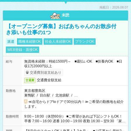
掲載日：2026.08.07
未読
【オープニング募集】おばあちゃんのお散歩付
き添いも仕事の1つ
派遣
職種未経験OK
社会人未経験OK
ブランクOK
WEB登録・面接OK
無資格未経験：時給1500円～ ■週払いOK ■扶養内OK ■日
給与
収1万2000円以上
交通費別途支給あり
交通費全額支給
交通費
東京都豊島区
勤務地
巣鴨駅
/
目白駅
/
北池袋駅
/
…
≪自宅からドアtoドアで30分以内！≫ご希望の勤務地を紹介
します。
9:00～18:00（休憩60分） ■ご希望があれば下記シフトもOK！
勤務時間
早番 7:00～16:00 遅番 10:00～19:00 夜勤 16:30～翌9:30 「家族
と休みを合わせたい」 「余裕を持って夕飯の準備がしたい」
「できれば残業はしたくない」 など、ご希望を教えてください