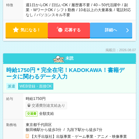
週1日からOK
/
日払いOK
/
履歴書不要
/
40～50代活躍中
/
副
特徴
業・WワークOK
/
シフト勤務
/
10名以上の大量募集
/
電話対応
なし
/
パソコンスキル不要
気になる！
応募する
詳細へ
掲載日：2026.08.07
未読
時給1750円＊完全在宅！KADOKAWA！書籍デ
ータに関わるデータ入力
派遣
WEB登録・面接OK
時給1750円
給与
交通費別途支給あり
全額支給
交通費
東京都千代田区
勤務地
飯田橋駅から徒歩3分
/
九段下駅から徒歩7分
【大手出版社】出版事業・ゲーム事業・アニメ・映像事業