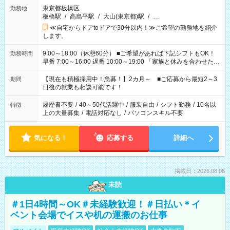
東京都板橋区
勤務地
板橋駅
/
高島平駅
/
大山(東京都)駅
/
…
≪自宅からドアtoドアで30分以内！≫ご希望の勤務地を紹介
します。
9:00～18:00（休憩60分） ■ご希望があれば下記シフトもOK！
勤務時間
早番 7:00～16:00 遅番 10:00～19:00 「家族と休みを合わせた
い」 「余裕を持って夕飯の準備がしたい」 「できれば残業はし
たくない」 など、ご希望を教えてくださいね。 ※Wワーク希望
【現在も積極採用中！急募！】2カ月～ ■ご応募から最短2～3
期間
の方へ 今ご覧のお仕事で希望する勤務時間と、もう1つのお仕事
日後の就業も相談可能です！
の勤務時間。 合計で週40時間を超える場合は応募できません。
履歴書不要
/
40～50代活躍中
/
服装自由
/
シフト勤務
/
10名以
特徴
上の大量募集
/
電話対応なし
/
パソコンスキル不要
気になる！
応募する
詳細へ
掲載日：2026.08.06
未読
＃1日4時間～OK＃未経験歓迎！＃日払い＊イ
ベント会場でイスや机の運搬のお仕事