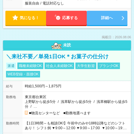
服装自由
/
電話対応なし
気になる！
応募する
詳細へ
掲載日：2026.08.06
未読
＼来社不要／単発1日OK＊お菓子の仕分け
派遣
職種未経験OK
社会人未経験OK
大学生歓迎
ブランクOK
WEB登録・面接OK
時給1,500円～1,875円
給与
東京都台東区
勤務地
上野駅から徒歩5分
/
浅草駅から徒歩5分
/
浅草橋駅から徒歩5
分
/
…
■物流センターなど ■勤務地選べます
【1日3時間～も相談OK!】午前中のみや18時以降などのシフト
勤務時間
あり！ シフト例 ▼9:00～12:00 ▼9:00～17:00 ▼10:00～19:00
▼18:00～21:00