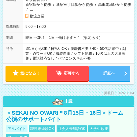
新宿駅から徒歩
/
新宿三丁目駅から徒歩
/
高田馬場駅から徒歩
/
…
物流企業
9:00～18:00
勤務時間
即日～OK！ 1日～働けます＾＾（規定あり）
期間
週1日からOK
/
日払いOK
/
履歴書不要
/
40～50代活躍中
/
副
特徴
業・WワークOK
/
服装自由
/
シフト勤務
/
10名以上の大量募
集
/
電話対応なし
/
パソコンスキル不要
気になる！
応募する
詳細へ
掲載日：2026.08.04
未読
＜SEKAI NO OWARI＊8月15日・16日＞ドーム
公演のサポートバイト
アルバイト
職種未経験OK
社会人未経験OK
大学生歓迎