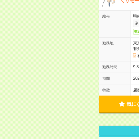
＼リモー
時
給与
交
東
勤務地
有
9:
勤務時間
2
期間
履
特徴
気に