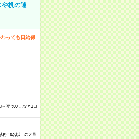
スや机の運
終わっても日給保
2：00～翌7:00 …など1日
勤務
/
10名以上の大量