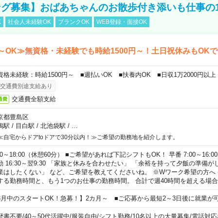
グ募集】おばあちゃんのお散歩付き添いも仕事の
K
社会人未経験OK
ブランクOK
WEB登録・面接OK
～OK≫無資格・未経験でも時給1500円～！土日祝休みもOK
資格未経験：時給1500円～ ■週払いOK ■扶養内OK ■日収1万2000円以上
交通費別途支給あり
交通費全額支給
通費
京都豊島区
鴨駅
/
目白駅
/
北池袋駅
/
…
≪自宅からドアtoドアで30分以内！≫ご希望の勤務地を紹介します。
00～18:00（休憩60分） ■ご希望があれば下記シフトもOK！ 早番 7:00～16:00 遅
勤 16:30～翌9:30 「家族と休みを合わせたい」 「余裕を持って夕飯の準備
業はしたくない」 など、ご希望を教えてくださいね。 ※Wワーク希望の方へ
する勤務時間と、もう1つのお仕事の勤務時間。 合計で週40時間を超える場
8月中のスタートOK！急募！】2カ月～ ■ご応募から最短2～3日後に就業が
歴書不要
/
40～50代活躍中
/
服装自由
/
シフト勤務
/
10名以上の大量募集
/
電話対応