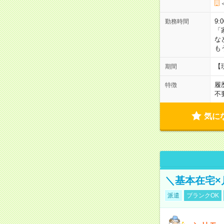
9:
勤務時間
「
な
も
【
期間
履
特徴
不
気に
＼基本在宅×
派遣
ブランクOK