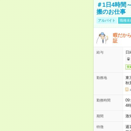
＃1日4時間
搬のお仕事
アルバイト
職種未
暇だか
証
日
給与
交
東
勤務地
秋
09
勤務時間
4
激
期間
週
特徴