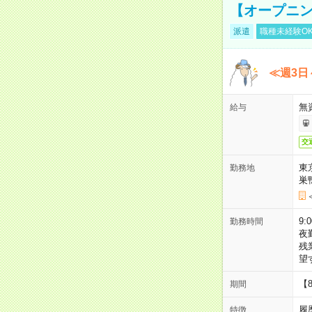
【オープニン
派遣
職種未経験O
≪週3日
無
給与
交
東
勤務地
巣
9:
勤務時間
夜
残
望
【
期間
履
特徴