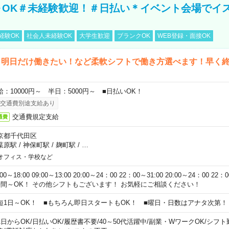
～OK＃未経験歓迎！＃日払い＊イベント会場でイ
経験OK
社会人未経験OK
大学生歓迎
ブランクOK
WEB登録・面接OK
ら明日だけ働きたい！など柔軟シフトで働き方選べます！早く
給：10000円～ 半日：5000円～ ■日払いOK！
交通費別途支給あり
交通費規定支給
通費
京都千代田区
葉原駅
/
神保町駅
/
麹町駅
/
…
オフィス・学校など
:00～18:00 09:00～13:00 20:00～24：00 22：00～31:00 20:00～24：00 2
時間～OK！ その他シフトもございます！ お気軽にご相談ください！
短1日～OK！ ■もちろん即日スタートもOK！ ■曜日・日数はアナタ次第！
1日からOK
/
日払いOK
/
履歴書不要
/
40～50代活躍中
/
副業・WワークOK
/
シフト