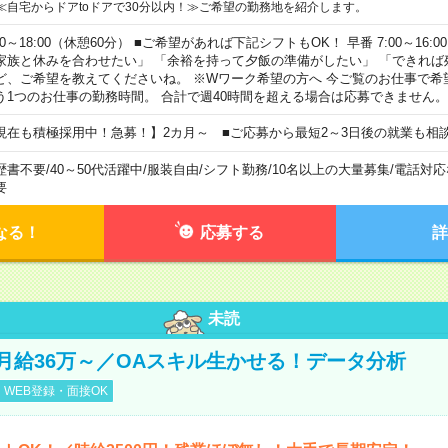
≪自宅からドアtoドアで30分以内！≫ご希望の勤務地を紹介します。
00～18:00（休憩60分） ■ご希望があれば下記シフトもOK！ 早番 7:00～16:00 遅
家族と休みを合わせたい」 「余裕を持って夕飯の準備がしたい」 「できれば
ど、ご希望を教えてくださいね。 ※Wワーク希望の方へ 今ご覧のお仕事で希
う1つのお仕事の勤務時間。 合計で週40時間を超える場合は応募できません。
現在も積極採用中！急募！】2カ月～ ■ご応募から最短2～3日後の就業も相
歴書不要
/
40～50代活躍中
/
服装自由
/
シフト勤務
/
10名以上の大量募集
/
電話対応
要
なる！
応募する
詳
未読
月給36万～／OAスキル生かせる！データ分析
WEB登録・面接OK