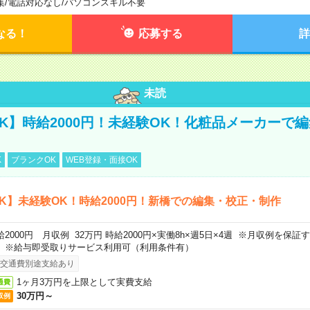
集
/
電話対応なし
/
パソコンスキル不要
なる！
応募する
詳
未読
K】時給2000円！未経験OK！化粧品メーカーで
K
ブランクOK
WEB登録・面接OK
K】未経験OK！時給2000円！新橋での編集・校正・制作
給2000円 月収例 32万円 時給2000円×実働8h×週5日×4週 ※月収例を保
。※給与即受取りサービス利用可（利用条件有）
交通費別途支給あり
1ヶ月3万円を上限として実費支給
通費
30万円～
収例