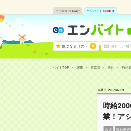
エン派遣
71454
件
エン バイト
82531
件
0
気になるリスト
保存した希
バイトTOP
関東
東京都
港区
時給2
掲載日 :
2026
/
07
/
09
時給20
業！ア
派遣
職種未経