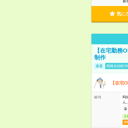
募
気に
【在宅勤務O
制作
派遣
職種未経験O
【在宅O
時
給与
ん
交
月