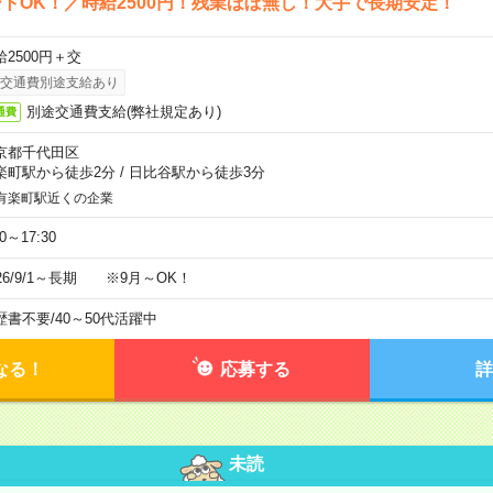
トOK！／時給2500円！残業ほぼ無し！大手で長期安定！
給2500円＋交
交通費別途支給あり
別途交通費支給(弊社規定あり)
通費
京都千代田区
楽町駅から徒歩2分
/
日比谷駅から徒歩3分
有楽町駅近くの企業
30～17:30
026/9/1～長期 ※9月～OK！
歴書不要
/
40～50代活躍中
なる！
応募する
詳
未読