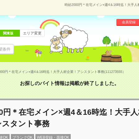
時給2000円＊在宅メイン×週4＆16時迄！大手人
会員登録
エリア変更
関東版
望条件
000円＊在宅メイン×週4＆16時迄！大手人材企業！アシスタント事務(111273555）
お探しのバイト情報は掲載が終了しました。
00円＊在宅メイン×週4＆16時迄！大手
シスタント事務
験OK
ブランクOK
WEB登録・面接OK