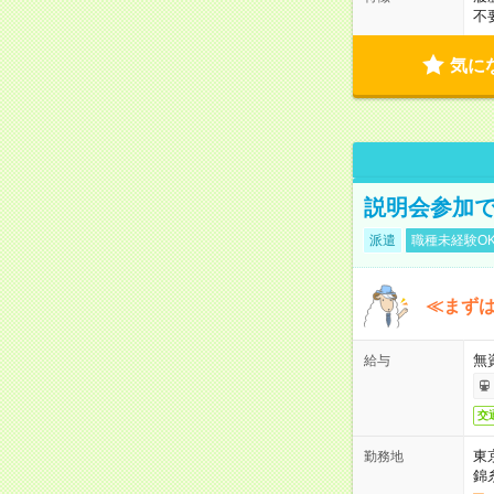
不
気に
説明会参加で
派遣
職種未経験O
≪まずは
無
給与
交
東
勤務地
錦