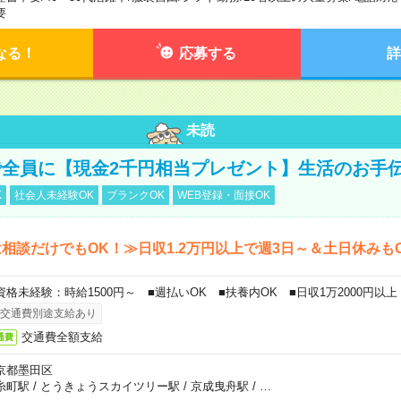
要
なる！
応募する
詳
未読
全員に【現金2千円相当プレゼント】生活のお手
K
社会人未経験OK
ブランクOK
WEB登録・面接OK
相談だけでもOK！≫日収1.2万円以上で週3日～＆土日休みも
資格未経験：時給1500円～ ■週払いOK ■扶養内OK ■日収1万2000円以上
交通費別途支給あり
交通費全額支給
通費
京都墨田区
糸町駅
/
とうきょうスカイツリー駅
/
京成曳舟駅
/
…