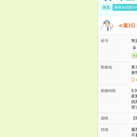
派遣
職種未経験O
≪週3日
無
給与
交
東
勤務地
巣
9:
勤務時間
夜
残
望
【
期間
履
特徴
不