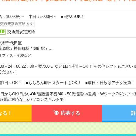
給：10000円～ 半日：5000円～ ■日払いOK！
交通費別途支給あり
交通費規定支給
通費
京都千代田区
葉原駅
/
神保町駅
/
麹町駅
/
…
オフィス・学校など
0:00～24：00 22：00～翌7:00 …など1日4時間～OK！ その他シフトもござ
ください！
短1日～OK！ ■もちろん即日スタートもOK！ ■曜日・日数はアナタ次第！
1日からOK
/
日払いOK
/
履歴書不要
/
40～50代活躍中
/
副業・WワークOK
/
シフト
集
/
電話対応なし
/
パソコンスキル不要
なる！
応募する
詳