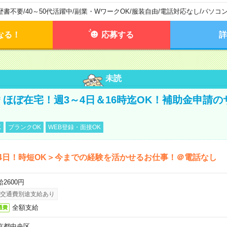
歴書不要
/
40～50代活躍中
/
副業・WワークOK
/
服装自由
/
電話対応なし
/
パソコ
なる！
応募する
詳
未読
円＊ほぼ在宅！週3～4日＆16時迄OK！補助金申請
K
ブランクOK
WEB登録・面接OK
4日！時短OK＞今までの経験を活かせるお仕事！＠電話なし
2600円
交通費別途支給あり
全額支給
通費
京都中央区