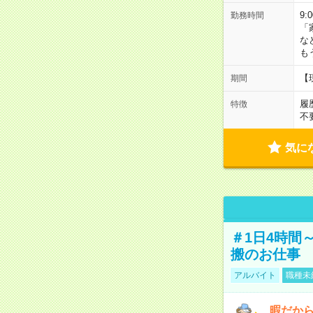
9:
勤務時間
「
な
も
【
期間
履
特徴
不
気に
＃1日4時間
搬のお仕事
アルバイト
職種未
暇だか