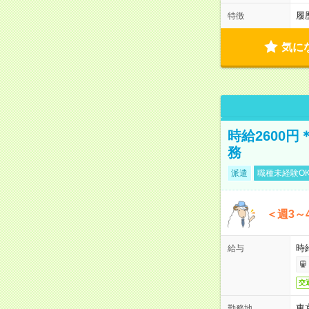
履
特徴
気に
時給2600
務
派遣
職種未経験O
＜週3～
時給
給与
交
東
勤務地