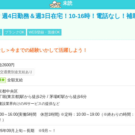
未読
円＊週4日勤務＆週3日在宅！10-16時！電話なし！
K
ブランクOK
WEB登録・面接OK
なし＞今までの経験いかして活躍しよう！
2600円
交通費別途支給あり
全額支給
通費
京都中央区
丁堀(東京都)駅から徒歩2分
/
茅場町駅から徒歩6分
建設業界向けのAIサービスの提供など
:00～16:00(実働5時間 休憩1時間) ※定時：10:00～19:00（※終わりの時間：1
！）
026年09月上旬～長期 ※9月～！