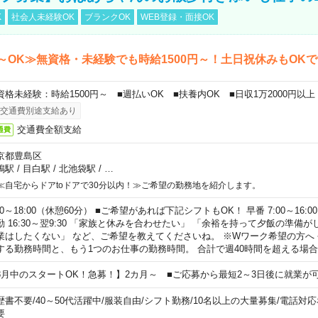
K
社会人未経験OK
ブランクOK
WEB登録・面接OK
～OK≫無資格・未経験でも時給1500円～！土日祝休みもOK
資格未経験：時給1500円～ ■週払いOK ■扶養内OK ■日収1万2000円以上
交通費別途支給あり
交通費全額支給
通費
京都豊島区
鴨駅
/
目白駅
/
北池袋駅
/
…
≪自宅からドアtoドアで30分以内！≫ご希望の勤務地を紹介します。
00～18:00（休憩60分） ■ご希望があれば下記シフトもOK！ 早番 7:00～16:00 遅
勤 16:30～翌9:30 「家族と休みを合わせたい」 「余裕を持って夕飯の準備
業はしたくない」 など、ご希望を教えてくださいね。 ※Wワーク希望の方へ
する勤務時間と、もう1つのお仕事の勤務時間。 合計で週40時間を超える場
8月中のスタートOK！急募！】2カ月～ ■ご応募から最短2～3日後に就業が
歴書不要
/
40～50代活躍中
/
服装自由
/
シフト勤務
/
10名以上の大量募集
/
電話対応
要