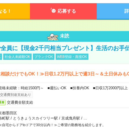
なる！
応募する
詳
未読
全員に【現金2千円相当プレゼント】生活のお手
K
社会人未経験OK
ブランクOK
WEB登録・面接OK
相談だけでもOK！≫日収1.2万円以上で週3日～＆土日休みも
資格未経験：時給1500円～ ■週払いOK ■扶養内OK ■日収1万2000円以上
交通費別途支給あり
交通費全額支給
通費
京都墨田区
糸町駅
/
とうきょうスカイツリー駅
/
京成曳舟駅
/
…
≪自宅からドアtoドアで30分以内！≫ご希望の勤務地を紹介します。