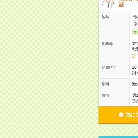
証
日
給与
交
東
勤務地
秋
2
勤務時間
談
激
期間
週
特徴
募
気に