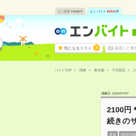
エン派遣
74686
件
エン バイト
82531
件
0
気になるリスト
保存した希
バイトTOP
関東
東京都
千代田区
2
掲載日 :
2026
/
07
/
07
2100
続きの
派遣
WEB登