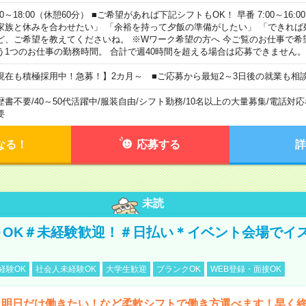
00～18:00（休憩60分） ■ご希望があれば下記シフトもOK！ 早番 7:00～16:00 遅
家族と休みを合わせたい」 「余裕を持って夕飯の準備がしたい」 「できれば
ど、ご希望を教えてくださいね。 ※Wワーク希望の方へ 今ご覧のお仕事で希
う1つのお仕事の勤務時間。 合計で週40時間を超える場合は応募できません。
現在も積極採用中！急募！】2カ月～ ■ご応募から最短2～3日後の就業も相
歴書不要
/
40～50代活躍中
/
服装自由
/
シフト勤務
/
10名以上の大量募集
/
電話対応
要
なる！
応募する
詳
未読
～OK＃未経験歓迎！＃日払い＊イベント会場でイ
経験OK
社会人未経験OK
大学生歓迎
ブランクOK
WEB登録・面接OK
ら明日だけ働きたい！など柔軟シフトで働き方選べます！早く