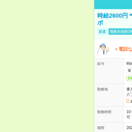
時給2600
ポ
派遣
職種未経験O
＜電話
時給
給与
交
東
勤務地
八
10
勤務時間
可
2
期間