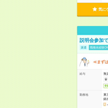
気に
説明会参加で
派遣
職種未経験O
≪まずは
無
給与
交
東
勤務地
錦