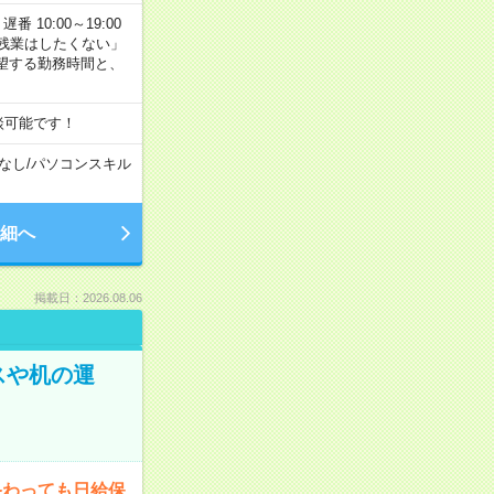
番 10:00～19:00
残業はしたくない」
望する勤務時間と、
談可能です！
なし
/
パソコンスキル
細へ
掲載日：2026.08.06
スや机の運
終わっても日給保